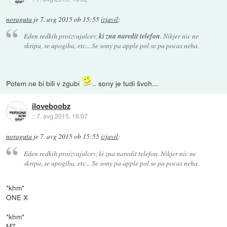
noraguta
je
7. avg 2015 ob 15:55
izjavil
:
Eden redkih proizvajalcev,
ki zna naredit telefon
. Nikjer nic ne
skripa, se upogiba, etc... Se sony pa apple pol se pa pocas neha.
Potem ne bi bili v zgubi
.. sony je tudi švoh...
iloveboobz
::
7. avg 2015, 16:07
noraguta
je
7. avg 2015 ob 15:55
izjavil
:
Eden redkih proizvajalcev, ki zna naredit telefon. Nikjer nic ne
skripa, se upogiba, etc... Se sony pa apple pol se pa pocas neha.
*khm*
ONE X
*khm*
M7