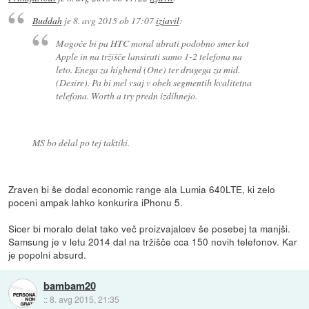
Buddah
je
8. avg 2015 ob 17:07
izjavil
:
Mogoče bi pa HTC moral ubrati podobno smer kot
Apple in na tržišče lansirati samo 1-2 telefona na
leto. Enega za highend (One) ter drugega za mid.
(Desire). Pa bi mel vsaj v obeh segmentih kvalitetna
telefona. Worth a try predn izdihnejo.
MS bo delal po tej taktiki.
Zraven bi še dodal economic range ala Lumia 640LTE, ki zelo
poceni ampak lahko konkurira iPhonu 5.
Sicer bi moralo delat tako več proizvajalcev še posebej ta manjši.
Samsung je v letu 2014 dal na tržišče cca 150 novih telefonov. Kar
je popolni absurd.
bambam20
::
8. avg 2015, 21:35