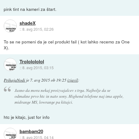
pink tint na kameri za štart.
shadeX
::
8. avg 2015, 02:26
To se ne pomeni da je cel produkt fail ( kot lahko recemo za One
X).
Trololololol
::
8. avg 2015, 03:15
PrihajaNodi
je
7. avg 2015 ob 19:25
izjavil
:
Jasno da mora nekaj proizvajalcev s trga. Najbolje da se
odmakne prvo htc in nato sony. Highend telefone naj ima apple,
midrange MS, lowrange pa kitajci.
htc je kitajc, just for info
bambam20
::
8. avg 2015, 04:14