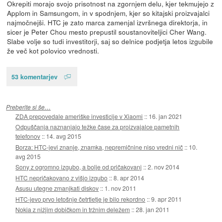
Okrepiti morajo svojo prisotnost na zgornjem delu, kjer tekmujejo z
Applom in Samsungom, in v spodnjem, kjer so kitajski proizvajalci
najmočnejši. HTC je zato marca zamenjal izvršnega direktorja, in
sicer je Peter Chou mesto prepustil soustanoviteljici Cher Wang.
Slabe volje so tudi investitorji, saj so delnice podjetja letos izgubile
že več kot polovico vrednosti.
53 komentarjev
Preberite si še…
ZDA prepovedale ameriške investicije v Xiaomi
::
16. jan 2021
Odpuščanja naznanjajo težke čase za proizvajalce pametnih
telefonov
::
14. avg 2015
Borza: HTC-jevi znanje, znamka, nepremičnine niso vredni nič
::
10.
avg 2015
Sony z ogromno izgubo, a bolje od pričakovanj
::
2. nov 2014
HTC nepričakovano z višjo izgubo
::
8. apr 2014
Asusu utegne zmanjkati diskov
::
1. nov 2011
HTC-jevo prvo letošnje četrtletje je bilo rekordno
::
9. apr 2011
Nokia z nižjim dobičkom in tržnim deležem
::
28. jan 2011