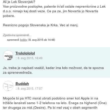
Ali je Lek Slovenjski?
Vse proizvodne postopke, patente in/ali ostale nepremicnine z Lek
d.o.o. nimajo kaj dosti veze. Ce pa ze, jim Novartis jo Novartis
pobere.
Resnicno pogojo Slovenska je Krka. Vec al manj.
Zgodovina sprememb…
spremenil:
bobby
(
8. avg 2015 ob 14:48
)
Trololololol
::
8. avg 2015, 16:49
Ja, treba je napisati vsakič, kadar ima kdo možnost, da te spozna
za sprenevedneža.
Buddah
::
8. avg 2015, 17:07
Mogoče bi pa HTC moral ubrati podobno smer kot Apple in na
tržišče lansirati samo 1-2 telefona na leto. Enega za highend (One)
ter drugega za mid.(Desire). Pa bi mel vsaj v obeh segmentih