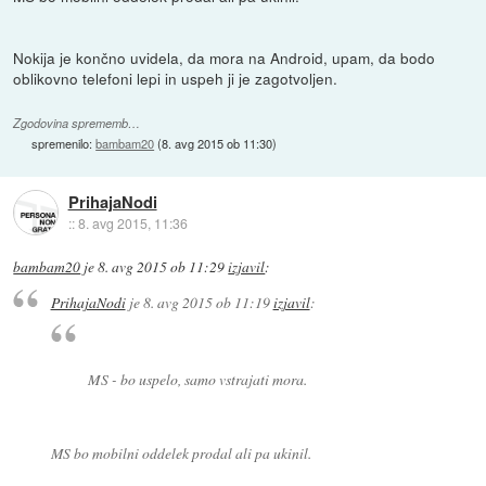
Nokija je končno uvidela, da mora na Android, upam, da bodo
oblikovno telefoni lepi in uspeh ji je zagotvoljen.
Zgodovina sprememb…
spremenilo:
bambam20
(
8. avg 2015 ob 11:30
)
PrihajaNodi
::
8. avg 2015, 11:36
bambam20
je
8. avg 2015 ob 11:29
izjavil
:
PrihajaNodi
je
8. avg 2015 ob 11:19
izjavil
:
MS - bo uspelo, samo vstrajati mora.
MS bo mobilni oddelek prodal ali pa ukinil.