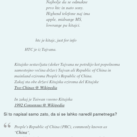
Najbolje da se odmakne
prvo htc in nato sony.
Highend telefone naj ima
apple, midrange MS,
lowrange pa kitajci.
htc je kitajc, just for info
HTC je iz Tajvana.
Kitajsko sestavljata (doker Tajvana ne potrdijo kot popolnoma
samostojno večina držav) Tajvan ali Republic of China in
mainland oziroma People's Republic of China.
Zakaj sta obe državi Kitajska oziroma del Kitajske
Two Chinas @ Wikipedia
In zakaj je Taiwan vseeno Kitajska
1992 Consensus @ Wikipedia
Si to napisal samo zato, da si se lahko naredil pametnega?
People's Republic of China (PRC), commonly known as
"
China
",