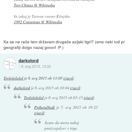
Two Chinas @ Wikipedia
In zakaj je Taiwan vseeno Kitajska
1992 Consensus @ Wikipedia
Ka se ne reče tem državam drugače azijski tigri? (smo neki tud pr
geografiji dolgo nazaj govorl :P )
darkolord
::
8. avg 2015, 13:32
Trololololol
je
8. avg 2015 ob 13:05
izjavil
:
darkolord
je
8. avg 2015 ob 10:04
izjavil
:
Trololololol
je
8. avg 2015 ob 03:15
izjavil
:
PrihajaNodi
je
7. avg 2015 ob 19:25
izjavil
:
Jasno da mora nekaj
proizvajalcev s trga.