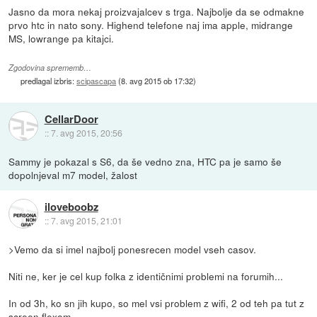
Jasno da mora nekaj proizvajalcev s trga. Najbolje da se odmakne
prvo htc in nato sony. Highend telefone naj ima apple, midrange
MS, lowrange pa kitajci.
Zgodovina sprememb…
predlagal izbris:
scipascapa
(
8. avg 2015 ob 17:32
)
CellarDoor
::
7. avg 2015, 20:56
Sammy je pokazal s S6, da še vedno zna, HTC pa je samo še
dopolnjeval m7 model, žalost
iloveboobz
::
7. avg 2015, 21:01
>Vemo da si imel najbolj ponesrecen model vseh casov.
Niti ne, ker je cel kup folka z identičnimi problemi na forumih...
In od 3h, ko sn jih kupo, so mel vsi problem z wifi, 2 od teh pa tut z
screen flexom.