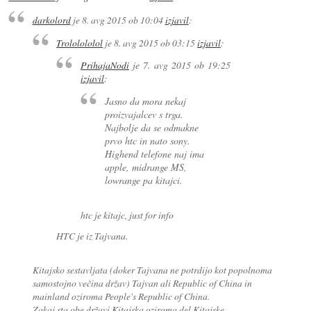
darkolord
je
8. avg 2015 ob 10:04
izjavil
:
Trololololol
je
8. avg 2015 ob 03:15
izjavil
:
PrihajaNodi
je
7. avg 2015 ob 19:25
izjavil
:
Jasno da mora nekaj
proizvajalcev s trga.
Najbolje da se odmakne
prvo htc in nato sony.
Highend telefone naj ima
apple, midrange MS,
lowrange pa kitajci.
htc je kitajc, just for info
HTC je iz Tajvana.
Kitajsko sestavljata (doker Tajvana ne potrdijo kot popolnoma
samostojno večina držav) Tajvan ali Republic of China in
mainland oziroma People's Republic of China.
Zakaj sta obe državi Kitajska oziroma del Kitajske