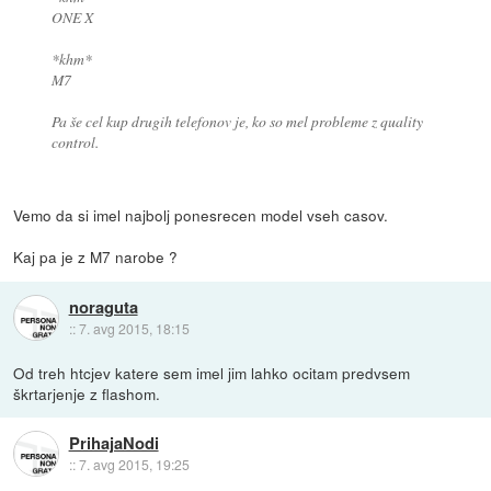
ONE X
*khm*
M7
Pa še cel kup drugih telefonov je, ko so mel probleme z quality
control.
Vemo da si imel najbolj ponesrecen model vseh casov.
Kaj pa je z M7 narobe ?
noraguta
::
7. avg 2015, 18:15
Od treh htcjev katere sem imel jim lahko ocitam predvsem
škrtarjenje z flashom.
PrihajaNodi
::
7. avg 2015, 19:25