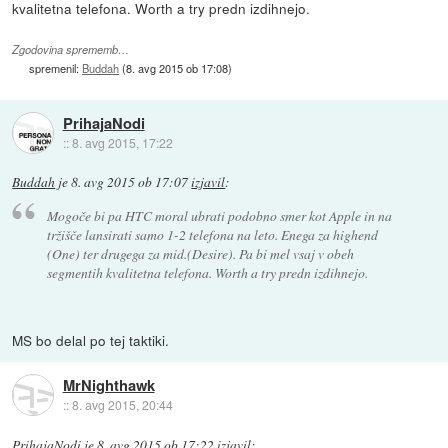
kvalitetna telefona. Worth a try predn izdihnejo.
Zgodovina sprememb…
spremenil:
Buddah
(
8. avg 2015 ob 17:08
)
PrihajaNodi
::
8. avg 2015, 17:22
Buddah
je
8. avg 2015 ob 17:07
izjavil
:
Mogoče bi pa HTC moral ubrati podobno smer kot Apple in na
tržišče lansirati samo 1-2 telefona na leto. Enega za highend
(One) ter drugega za mid.(Desire). Pa bi mel vsaj v obeh
segmentih kvalitetna telefona. Worth a try predn izdihnejo.
MS bo delal po tej taktiki.
MrNighthawk
::
8. avg 2015, 20:44
PrihajaNodi
je
8. avg 2015 ob 17:22
izjavil
: