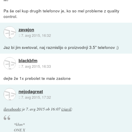
Pa še cel kup drugih telefonov je, ko so mel probleme z quality
control.
zavajon
::
7. avg 2015, 16:32
Jaz bi jim svetoval, naj razmislijo o proizvodnji 3.5" telefonov ;)
blackbfm
::
7. avg 2015, 16:33
dejte že 1x prebolet te male zaslone
nejodagreat
::
7. avg 2015, 17:32
iloveboobz
je
7. avg 2015 ob 16:07
izjavil
:
*khm*
ONE X