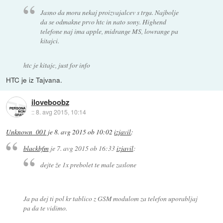
Jasno da mora nekaj proizvajalcev s trga. Najbolje
da se odmakne prvo htc in nato sony. Highend
telefone naj ima apple, midrange MS, lowrange pa
kitajci.
htc je kitajc, just for info
HTC je iz Tajvana.
iloveboobz
::
8. avg 2015, 10:14
Unknown_001
je
8. avg 2015 ob 10:02
izjavil
:
blackbfm
je
7. avg 2015 ob 16:33
izjavil
:
dejte že 1x prebolet te male zaslone
Ja pa dej ti pol kr tablico z GSM modulom za telefon uporabljaj
pa da te vidimo.