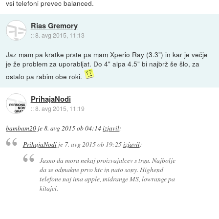
vsi telefoni prevec balanced.
Rias Gremory
::
8. avg 2015, 11:13
Jaz mam pa kratke prste pa mam Xperio Ray (3.3") in kar je večje
je že problem za uporabljat. Do 4" alpa 4.5" bi najbrž še šlo, za
ostalo pa rabim obe roki.
PrihajaNodi
::
8. avg 2015, 11:19
bambam20
je
8. avg 2015 ob 04:14
izjavil
:
PrihajaNodi
je
7. avg 2015 ob 19:25
izjavil
:
Jasno da mora nekaj proizvajalcev s trga. Najbolje
da se odmakne prvo htc in nato sony. Highend
telefone naj ima apple, midrange MS, lowrange pa
kitajci.