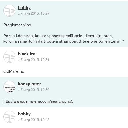
bobby
::
7. avg 2015, 10:27
Preglomazni so.
Pozna kdo stran, kamor vposes specifikacie, dimenzija, proc,
kolicina rama itd in da ti potem stran ponudi telefone po teh zeljah?
black ice
::
7. avg 2015, 10:31
GSMarena.
konspirator
::
7. avg 2015, 10:36
http://www.gsmarena.com/search.php3
bobby
::
7. avg 2015, 10:42