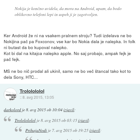
Nokija je končno uvidela, da mora na Android, upam, da bodo
oblikovno telefoni lepi in uspeh ji je zagotvoljen.
Ker Android že ni na vsakem pralnem stroju? Tudi izdelava ne bo
Nokijina pač pa Foxconov, vse kar bo Nokia dala je nalepka. In folk
ni butast da bo kupoval nalepko.
Kot bi dal na kitajca nalepko apple. No saj probajo, ampak fejk je
pač fejk.
MS ne bo nič prodal ali ukinil, samo ne bo več štancal tako kot to
dela Sony, HTC...
Trololololol
::
8. avg 2015, 13:05
darkolord
je
8. avg 2015 ob 10:04
izjavil
:
Trololololol
je
8. avg 2015 ob 03:15
izjavil
:
PrihajaNodi
je
7. avg 2015 ob 19:25
izjavil
: