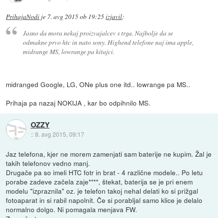
PrihajaNodi
je
7. avg 2015 ob 19:25
izjavil
:
Jasno da mora nekaj proizvajalcev s trga. Najbolje da se
odmakne prvo htc in nato sony. Highend telefone naj ima apple,
midrange MS, lowrange pa kitajci.
midranged Google, LG, ONe plus one itd.. lowrange pa MS..
Prihaja pa nazaj NOKIJA , kar bo odpihnilo MS.
OZZY
::
8. avg 2015, 09:17
Jaz telefona, kjer ne morem zamenjati sam baterije ne kupim. Žal je
takih telefonov vedno manj.
Drugače pa so imeli HTC fotr in brat - 4 različne modele.. Po letu
porabe zadeve začela zaje****, štekat, baterija se je pri enem
modelu "izpraznila" oz. je telefon takoj nehal delati ko si prižgal
fotoaparat in si rabil napolnit. Če si porabljal samo klice je delalo
normalno dolgo. Ni pomagala menjava FW.