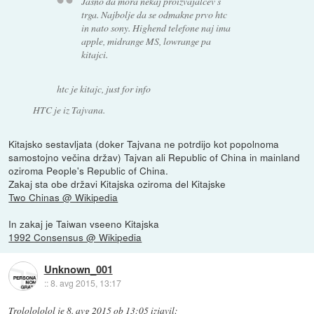
Jasno da mora nekaj proizvajalcev s
trga. Najbolje da se odmakne prvo htc
in nato sony. Highend telefone naj ima
apple, midrange MS, lowrange pa
kitajci.
htc je kitajc, just for info
HTC je iz Tajvana.
Kitajsko sestavljata (doker Tajvana ne potrdijo kot popolnoma
samostojno večina držav) Tajvan ali Republic of China in mainland
oziroma People's Republic of China.
Zakaj sta obe državi Kitajska oziroma del Kitajske
Two Chinas @ Wikipedia
In zakaj je Taiwan vseeno Kitajska
1992 Consensus @ Wikipedia
Unknown_001
::
8. avg 2015, 13:17
Trololololol
je
8. avg 2015 ob 13:05
izjavil
: