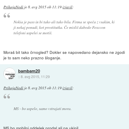
PrihajaNodi
je
8. avg 2015 ob 11:19
izjavil
:
Nokia je pass in bi tako ali tako bila. Firma se speča z vsakim, ki
ji nekaj ponudi, kot prostitutka. Če misliš dabodo Foxccon
telefoni uspelei se motiš.
Moraš bit tako črnogled? Dokler se napovedano dejansko ne zgodi
je to sam neko prazno šloganje.
bambam20
::
8. avg 2015, 11:29
PrihajaNodi
je
8. avg 2015 ob 11:19
izjavil
:
MS - bo uspelo, samo vstrajati mora.
MS bo mobilni oddelek prodal ali pa ukinil.