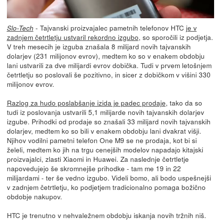
- Tajvanski proizvajalec pametnih telefonov HTC
je v
Slo-Tech
zadnjem četrtletju ustvaril rekordno izgubo
, so sporočili iz podjetja.
V treh mesecih je izguba znašala 8 milijard novih tajvanskih
dolarjev (231 milijonov evrov), medtem ko so v enakem obdobju
lani ustvarili za dve milijardi evrov dobička. Tudi v prvem letošnjem
četrtletju so poslovali še pozitivno, in sicer z dobičkom v višini 330
milijonov evrov.
Razlog za hudo poslabšanje izida je padec prodaje
, tako da so
tudi iz poslovanja ustvarili 5,1 milijarde novih tajvanskih dolarjev
izgube. Prihodki od prodaje so znašali 33 milijard novih tajvanskih
dolarjev, medtem ko so bili v enakem obdobju lani dvakrat višji.
Njihov vodilni pametni telefon One M9 se ne prodaja, kot bi si
želeli, medtem ko jih na trgu cenejših modelov napadajo kitajski
proizvajalci, zlasti Xiaomi in Huawei. Za naslednje četrtletje
napovedujejo še skromnejše prihodke - tam me 19 in 22
milijardami - ter še vedno izgubo. Videli bomo, ali bodo uspešnejši
v zadnjem četrtletju, ko podjetjem tradicionalno pomaga božično
obdobje nakupov.
HTC je trenutno v nehvaležnem obdobju iskanja novih tržnih niš.