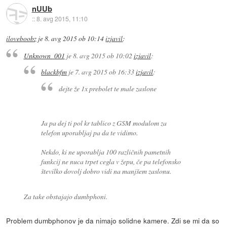
nUUb
::
8. avg 2015, 11:10
iloveboobz
je
8. avg 2015 ob 10:14
izjavil
:
Unknown_001
je
8. avg 2015 ob 10:02
izjavil
:
blackbfm
je
7. avg 2015 ob 16:33
izjavil
:
dejte že 1x prebolet te male zaslone
Ja pa dej ti pol kr tablico z GSM modulom za
telefon uporabljaj pa da te vidimo.
Nekdo, ki ne uporablja 100 različnih pametnih
funkcij ne nuca trpet cegla v žepu, če pa telefonsko
številko dovolj dobro vidi na manjšem zaslonu.
Za take obstajajo dumbphoni.
Problem dumbphonov je da nimajo solidne kamere. Zdi se mi da so