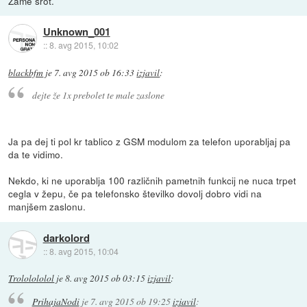
Zame šrot.
Unknown_001
::
8. avg 2015, 10:02
blackbfm
je
7. avg 2015 ob 16:33
izjavil
:
dejte že 1x prebolet te male zaslone
Ja pa dej ti pol kr tablico z GSM modulom za telefon uporabljaj pa
da te vidimo.
Nekdo, ki ne uporablja 100 različnih pametnih funkcij ne nuca trpet
cegla v žepu, če pa telefonsko številko dovolj dobro vidi na
manjšem zaslonu.
darkolord
::
8. avg 2015, 10:04
Trololololol
je
8. avg 2015 ob 03:15
izjavil
:
PrihajaNodi
je
7. avg 2015 ob 19:25
izjavil
: