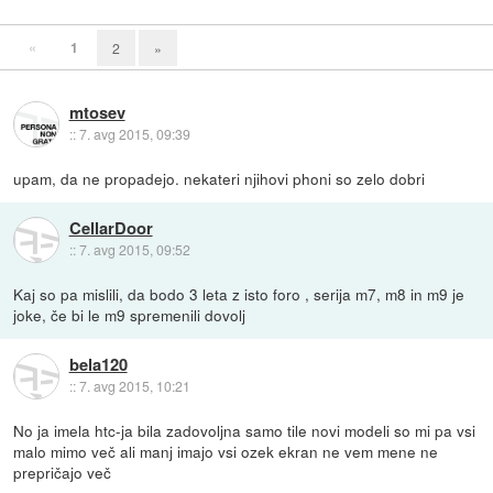
«
1
2
»
mtosev
::
7. avg 2015, 09:39
upam, da ne propadejo. nekateri njihovi phoni so zelo dobri
CellarDoor
::
7. avg 2015, 09:52
Kaj so pa mislili, da bodo 3 leta z isto foro , serija m7, m8 in m9 je
joke, če bi le m9 spremenili dovolj
bela120
::
7. avg 2015, 10:21
No ja imela htc-ja bila zadovoljna samo tile novi modeli so mi pa vsi
malo mimo več ali manj imajo vsi ozek ekran ne vem mene ne
prepričajo več