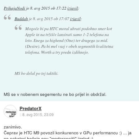
PrihajaNodi
je
8. avg 2015 ob 17:22
izjavil
:
Buddah
je
8. avg 2015 ob 17:07
izjavil
:
Mogoče bi pa HTC moral ubrati podobno smer kot
Apple in na tržišče lansirati samo 1-2 telefona na
leto. Enega za highend (One) ter drugega za mid.
(Desire). Pa bi mel vsaj v obeh segmentih kvalitetna
telefona. Worth a try predn izdihnejo.
MS bo delal po tej taktiki.
MS se v nobenem segementu ne bo prijel in obdržal.
PredatorX
::
8. avg 2015, 23:09
zanimivo.
Čeprav je HTC M9 povozil konkurenco v GPu performancu :) ... ja
no nekateri hočejo nov "moderenejši" izgled :)