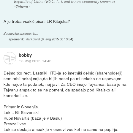
Republic of China (ROC) [...], and is now commonly known as
"
Taiwan
".
A je treba vsakič pisati LR Kitajska?
Zgodovina sprememb…
spremenilo:
darkolord
(
8. avg 2015 ob 13:34
)
bobby
::
8. avg 2015, 14:46
Dejmo tko rect. Lastniki HTC-ja so imetniki delnic (shareholderji)
sem rabil nekaj cajta,da bi jih nasel pa mi nekako ne uspeva,ce
kdo najde ta podatek, naj javi. Za CEO imajo Tajvanca, baza je na
Tajvanu ampak to se ne pomeni, da spadajo pod Kitajsko ali
kamorkoli ze.
Primer iz Slovenije.
Lek,.. Bil Slovenski
Kupil Novartis (baza je v Baslu)
Prevzeli vse
Lek se obstaja ampak je v osnovi vec kot ne samo na papirju.