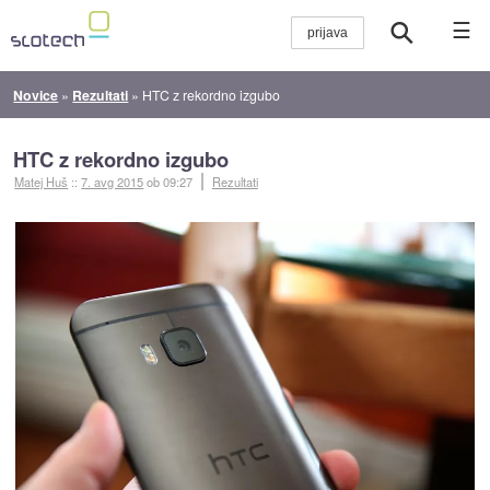
☰
Novice
»
Rezultati
»
HTC z rekordno izgubo
HTC z rekordno izgubo
Matej Huš
::
7. avg 2015
ob 09:27
Rezultati