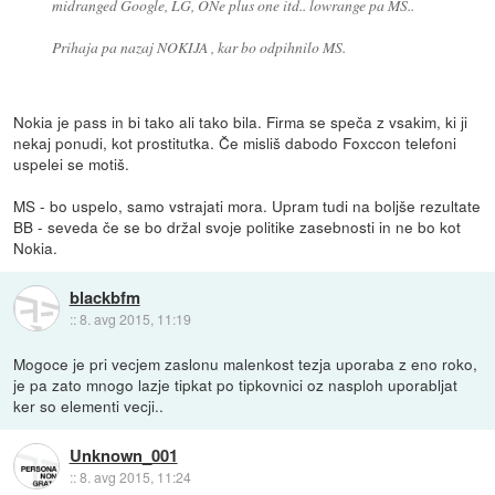
midranged Google, LG, ONe plus one itd.. lowrange pa MS..
Prihaja pa nazaj NOKIJA , kar bo odpihnilo MS.
Nokia je pass in bi tako ali tako bila. Firma se speča z vsakim, ki ji
nekaj ponudi, kot prostitutka. Če misliš dabodo Foxccon telefoni
uspelei se motiš.
MS - bo uspelo, samo vstrajati mora. Upram tudi na boljše rezultate
BB - seveda če se bo držal svoje politike zasebnosti in ne bo kot
Nokia.
blackbfm
::
8. avg 2015, 11:19
Mogoce je pri vecjem zaslonu malenkost tezja uporaba z eno roko,
je pa zato mnogo lazje tipkat po tipkovnici oz nasploh uporabljat
ker so elementi vecji..
Unknown_001
::
8. avg 2015, 11:24