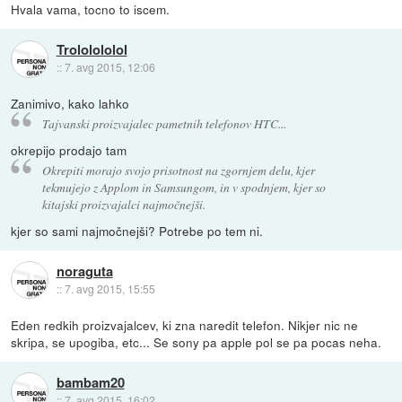
Hvala vama, tocno to iscem.
Trololololol
::
7. avg 2015, 12:06
Zanimivo, kako lahko
Tajvanski proizvajalec pametnih telefonov HTC...
okrepijo prodajo tam
Okrepiti morajo svojo prisotnost na zgornjem delu, kjer
tekmujejo z Applom in Samsungom, in v spodnjem, kjer so
kitajski proizvajalci najmočnejši.
kjer so sami najmočnejši? Potrebe po tem ni.
noraguta
::
7. avg 2015, 15:55
Eden redkih proizvajalcev, ki zna naredit telefon. Nikjer nic ne
skripa, se upogiba, etc... Se sony pa apple pol se pa pocas neha.
bambam20
::
7. avg 2015, 16:02