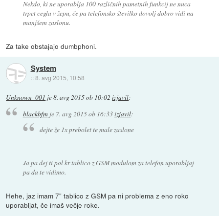
Nekdo, ki ne uporablja 100 različnih pametnih funkcij ne nuca
trpet cegla v žepu, če pa telefonsko številko dovolj dobro vidi na
manjšem zaslonu.
Za take obstajajo dumbphoni.
System
::
8. avg 2015, 10:58
Unknown_001
je
8. avg 2015 ob 10:02
izjavil
:
blackbfm
je
7. avg 2015 ob 16:33
izjavil
:
dejte že 1x prebolet te male zaslone
Ja pa dej ti pol kr tablico z GSM modulom za telefon uporabljaj
pa da te vidimo.
Hehe, jaz imam 7" tablico z GSM pa ni problema z eno roko
uporabljat, če imaš večje roke.