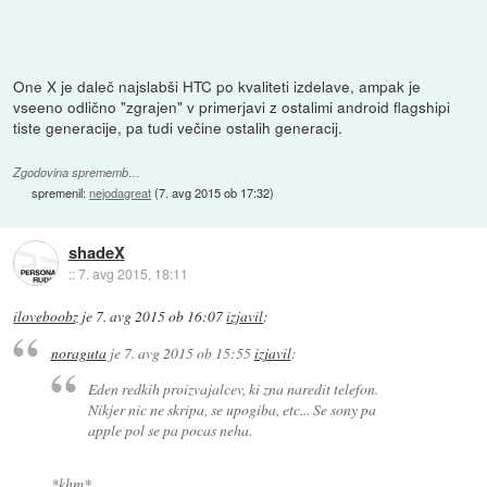
One X je daleč najslabši HTC po kvaliteti izdelave, ampak je
vseeno odlično "zgrajen" v primerjavi z ostalimi android flagshipi
tiste generacije, pa tudi večine ostalih generacij.
Zgodovina sprememb…
spremenil:
nejodagreat
(
7. avg 2015 ob 17:32
)
shadeX
::
7. avg 2015, 18:11
iloveboobz
je
7. avg 2015 ob 16:07
izjavil
:
noraguta
je
7. avg 2015 ob 15:55
izjavil
:
Eden redkih proizvajalcev, ki zna naredit telefon.
Nikjer nic ne skripa, se upogiba, etc... Se sony pa
apple pol se pa pocas neha.
*khm*