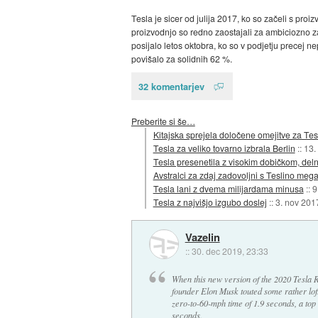
Tesla je sicer od julija 2017, ko so začeli s pr
proizvodnjo so redno zaostajali za ambiciozno zad
posijalo letos oktobra, ko so v podjetju precej 
povišalo za solidnih 62 %.
32 komentarjev
Preberite si še…
Kitajska sprejela določene omejitve za Tes
Tesla za veliko tovarno izbrala Berlin
::
13.
Tesla presenetila z visokim dobičkom, deln
Avstralci za zdaj zadovoljni s Teslino mega
Tesla lani z dvema milijardama minusa
::
9
Tesla z najvišjo izgubo doslej
::
3. nov 201
Vazelin
::
30. dec 2019, 23:33
When this new version of the 2020 Tesla 
founder Elon Musk touted some rather lof
zero-to-60-mph time of 1.9 seconds, a top 
seconds.