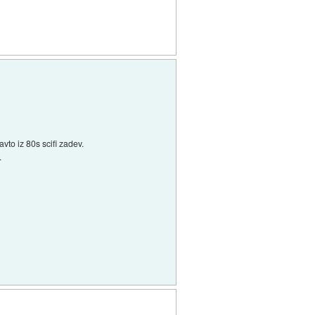
vto iz 80s scifi zadev.
.