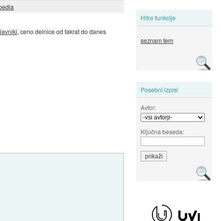
pedia
Hitre funkcije
javniki
, ceno delnice od takrat do danes
seznam tem
Posebni izpisi
Avtor:
Ključna beseda: