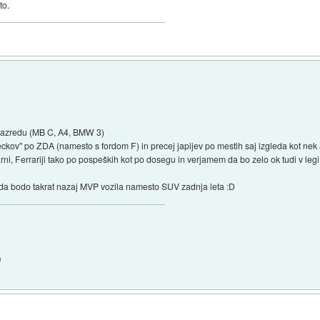
to.
 razredu (MB C, A4, BMW 3)
ckov" po ZDA (namesto s fordom F) in precej japijev po mestih saj izgleda kot nek a
ni, Ferrariji tako po pospeških kot po dosegu in verjamem da bo zelo ok tudi v legi
, da bodo takrat nazaj MVP vozila namesto SUV zadnja leta :D
)