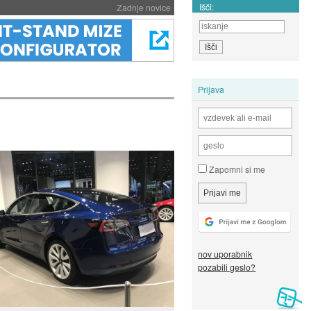
Išči:
Zadnje novice
Prijava
Zapomni si me
nov uporabnik
pozabili geslo?