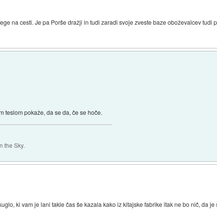
lege na cesti. Je pa Porše dražji in tudi zaradi svoje zveste baze oboževalcev tudi p
em teslom pokaže, da se da, če se hoče.
 the Sky.
uglo, ki vam je lani takle čas še kazala kako iz kitajske fabrike itak ne bo nič, da 