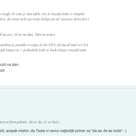
 kuglo, ki vam je lani takle čas še kazala kako iz kitajske
njiva, da samo neki govorijo delajo pa nič (prazno delovišče)
il na uro, 10 ur na dan, 5dni na teden.
ojebina je postala evropa, ko bo GF4 žal nucal mal več kot
ali kitajcem, v prihodnih letih se bodo kitajci smejali nam.
ozil na dan.
zil.
 tem teslom pokaže, da se da, če se hoče.
zili, ampak mislim, da Tesla ni ravno najboljši primer za "da se, če se hoče". :)