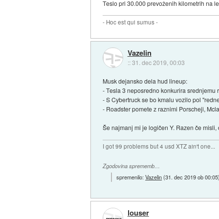
Teslo pri 30.000 prevoženih kilometrih na le
- Hoc est qui sumus -
Vazelin
::
31. dec 2019, 00:03
Musk dejansko dela hud lineup:
- Tesla 3 neposredno konkurira srednjemu
- S Cybertruck se bo kmalu vozilo pol "redne
- Roadster pomete z raznimi Porscheji, Mclar
Še najmanj mi je logičen Y. Razen če misli
I got 99 problems but 4 usd XTZ ain't one...
Zgodovina sprememb…
spremenilo:
Vazelin
(
31. dec 2019 ob 00:05
louser