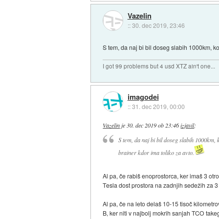
Vazelin
::
30. dec 2019, 23:46
S tem, da naj bi bil doseg slabih 1000km, k
I got 99 problems but 4 usd XTZ ain't one...
imagodei
::
31. dec 2019, 00:00
Vazelin
je
30. dec 2019 ob 23:46
izjavil
:
S tem, da naj bi bil doseg slabih 1000km,
brainer kdor ima toliko za avto.
Al pa, če rabiš enoprostorca, ker imaš 3 otr
Tesla dost prostora na zadnjih sedežih za 
Al pa, če na leto delaš 10-15 tisoč kilomet
B, ker niti v najbolj mokrih sanjah TCO tak