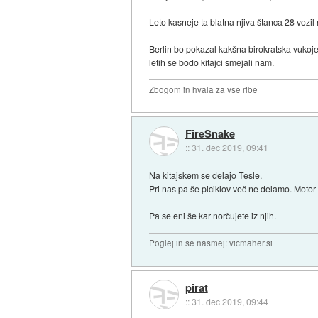
Leto kasneje ta blatna njiva štanca 28 vozil
Berlin bo pokazal kakšna birokratska vukoje
letih se bodo kitajci smejali nam.
Zbogom in hvala za vse ribe
FireSnake
::
31. dec 2019, 09:41
Na kitajskem se delajo Tesle.
Pri nas pa še piciklov več ne delamo. Motor
Pa se eni še kar norčujete iz njih.
Poglej in se nasmej: vicmaher.si
pirat
::
31. dec 2019, 09:44