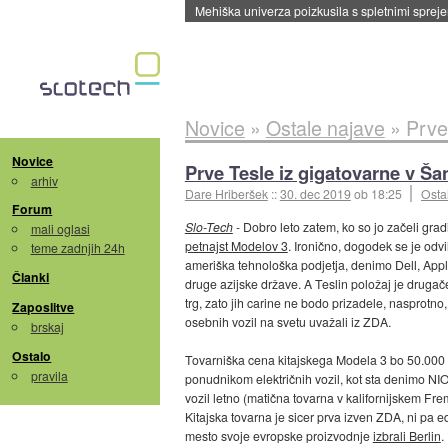
Evropska vesoljska agencija razvija svojo rak
Novice
»
Ostale najave
»
Prve
Novice
Prve Tesle iz gigatovarne v Š
arhiv
Dare Hriberšek
::
30. dec 2019
ob 18:25
Osta
Forum
Slo-Tech
- Dobro leto zatem, ko so jo začeli grad
mali oglasi
petnajst Modelov 3
. Ironično, dogodek se je odvi
teme zadnjih 24h
ameriška tehnološka podjetja, denimo Dell, Apple 
Članki
druge azijske države. A Teslin položaj je druga
trg, zato jih carine ne bodo prizadele, nasprotno,
Zaposlitve
osebnih vozil na svetu uvažali iz ZDA.
brskaj
Ostalo
Tovarniška cena kitajskega Modela 3 bo 50.000 a
pravila
ponudnikom električnih vozil, kot sta denimo NI
vozil letno (matična tovarna v kalifornijskem Fre
Kitajska tovarna je sicer prva izven ZDA, ni pa e
mesto svoje evropske proizvodnje
izbrali Berlin
.