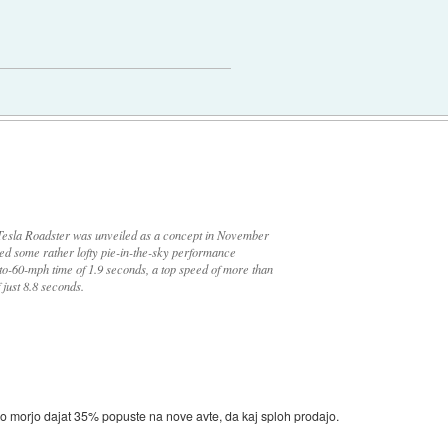
 Tesla Roadster was unveiled as a concept in November
ed some rather lofty pie-in-the-sky performance
to-60-mph time of 1.9 seconds, a top speed of more than
 just 8.8 seconds.
ko morjo dajat 35% popuste na nove avte, da kaj sploh prodajo.