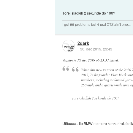
Torej sladkih 2 sekunde do 100?
I got 99 problems but 4 usd XTZ ain't one...
2dark
::
30. dec 2019, 23:43
Vazelin
je
30. dec 2019 ob 23:33
izjavil
:
When this new version of the 2020
2017, Tesla founder Elon Musk tout
numbers, including a claimed zero-
250 mph, and a quarter-mile time of
Torej sladkih 2 sekunde do 100?
Ufffaaaa.. tle BMW ne more konkurirat. će t