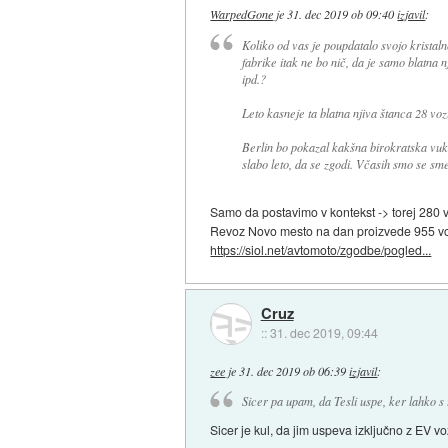
WarpedGone
je
31. dec 2019 ob 09:40
izjavil
:
Koliko od vas je poupdatalo svojo kristalno
fabrike itak ne bo nič, da je samo blatna 
ipd.?
Leto kasneje ta blatna njiva štanca 28 voz
Berlin bo pokazal kakšna birokratska vuk
slabo leto, da se zgodi. Včasih smo se smej
Samo da postavimo v kontekst -> torej 280 v
Revoz Novo mesto na dan proizvede 955 vo
https://siol.net/avtomoto/zgodbe/pogled...
Cruz
::
31. dec 2019, 09:44
zee
je
31. dec 2019 ob 06:39
izjavil
:
Sicer pa upam, da Tesli uspe, ker lahko s
Sicer je kul, da jim uspeva izključno z EV vo