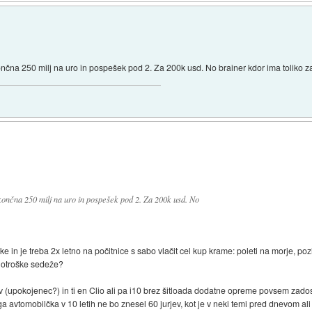
ončna 250 milj na uro in pospešek pod 2. Za 200k usd. No brainer kdor ima toliko za
 končna 250 milj na uro in pospešek pod 2. Za 200k usd. No
oke in je treba 2x letno na počitnice s sabo vlačit cel kup krame: poleti na morje, 
3 otroške sedeže?
rov (upokojenec?) in ti en Clio ali pa i10 brez šitloada dodatne opreme povsem zad
ega avtomobilčka v 10 letih ne bo znesel 60 jurjev, kot je v neki temi pred dnevo