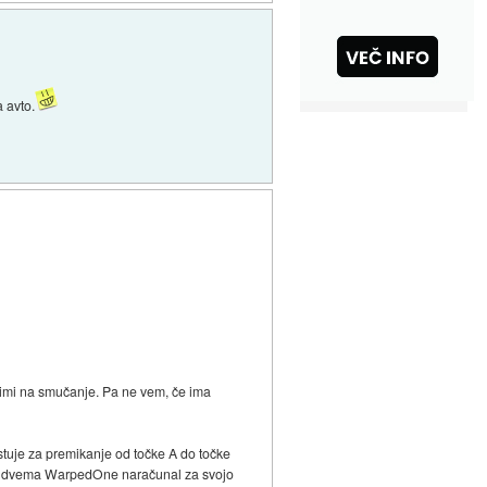
 avto.
pozimi na smučanje. Pa ne vem, če ima
ostuje za premikanje od točke A do točke
m ali dvema WarpedOne naračunal za svojo