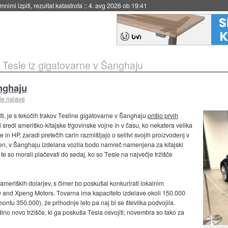
eto za večkratno uporabo
::
4. avg 2026 ob 19:41
 Tesle iz gigatovarne v Šanghaju
anghaju
le najave
iti, je s tekočih trakov Tesline gigatovarne v Šanghaju
prišlo prvih
l sredi ameriško-kitajske trgovinske vojne in v času, ko nekatera velika
in HP, zaradi pretečih carin razmišljajo o selitvi svojih proizvodenj v
čen, v Šanghaju izdelana vozila bodo namreč namenjena za kitajski
 te so morali plačevati do sedaj, ko so Tesle na največje tržišče
meriških dolarjev, s čimer bo poskušal konkurirati lokalnim
O and Xpeng Motors. Tovarna ima kapaciteto izdelave okoli 150.000
montu 350.000), že prihodnje leto pa naj bi se številka podvojila.
dino novo tržišče, ki ga poskuša Tesla osvojiti; novembra so tako za