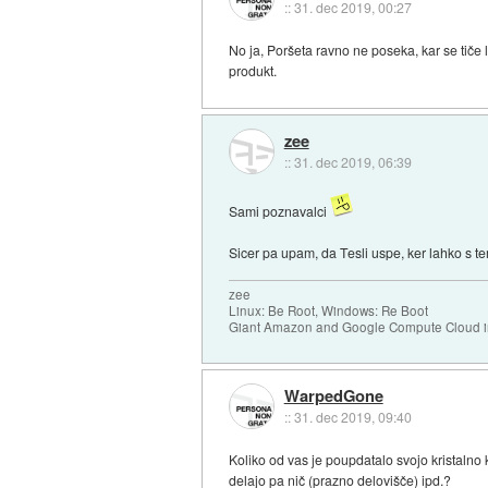
::
31. dec 2019, 00:27
No ja, Poršeta ravno ne poseka, kar se tiče 
produkt.
zee
::
31. dec 2019, 06:39
Sami poznavalci
Sicer pa upam, da Tesli uspe, ker lahko s t
zee
Linux: Be Root, Windows: Re Boot
Giant Amazon and Google Compute Cloud in
WarpedGone
::
31. dec 2019, 09:40
Koliko od vas je poupdatalo svojo kristalno k
delajo pa nič (prazno delovišče) ipd.?