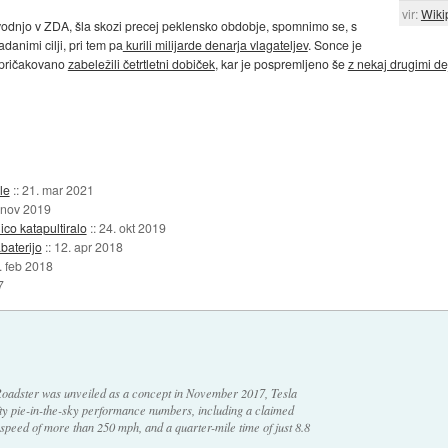
vir:
Wiki
oizvodnjo v ZDA, šla skozi precej peklensko obdobje, spomnimo se, s
animi cilji, pri tem pa
kurili milijarde denarja vlagateljev
. Sonce je
nepričakovano
zabeležili četrtletni dobiček
, kar je pospremljeno še
z nekaj drugimi de
le
::
21. mar 2021
 nov 2019
ico katapultiralo
::
24. okt 2019
baterijo
::
12. apr 2018
. feb 2018
7
Roadster was unveiled as a concept in November 2017, Tesla
ty pie-in-the-sky performance numbers, including a claimed
speed of more than 250 mph, and a quarter-mile time of just 8.8