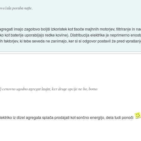
ovečala poraba nafte.
gregati imajo zagotovo boljši izkoristek kot tisoče majhnih motorjev, filtriranje in n
ako kot baterije uporabljajo redke kovine). Distribucija elektrike je neprimerno enost
h faktorjev, ki tebe seveda ne zanimajo, ker si si odgovor postavil že pred vprašan
olj cenovno ugodno agregat laufat, ker druge opcije ne bo, bomo
lektriko iz dizel agregata splača prodajati kot sončno energijo, dela tudi ponoči