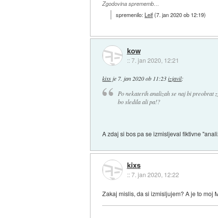
Zgodovina sprememb…
spremenilo:
Leif
(
7. jan 2020 ob 12:19
)
kow
::
7. jan 2020, 12:21
kixs
je
7. jan 2020 ob 11:23
izjavil
:
Po nekaterih analizah se naj bi preobrat zg
bo sledila ali pa!?
A zdaj si bos pa se izmisljeval fiktivne "anal
kixs
::
7. jan 2020, 12:22
Zakaj mislis, da si izmisljujem? A je to moj