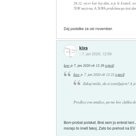
28.12. sicer kar lep dan, a je le kratek, 
7kW nazivna, 6,5kWh pridelanega tisti da
Daj podatke za cel november.
kixs
::
7. jan 2020, 12:56
kow
je
7. jan 2020 ob 12:26
izjavil
:
kixs
je
7. jan 2020 ob 12:22
izjavil
:
Zakaj mislis, da si izmisljujem? A 
Predlozi eno analizo, pa me bos zlahka de
Bom probal poiskat. Bral sem jo enkrat lani..
morajo to imeti takoj. Zato bo prehod na EV pr