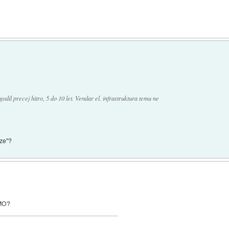
odil precej hitro, 5 do 10 let. Vendar el. infrastruktura temu ne
ize"?
 MO?