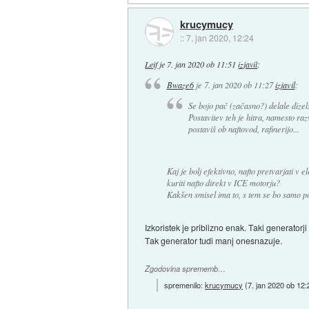
krucymucy
::
7. jan 2020, 12:24
Leif
je
7. jan 2020 ob 11:51
izjavil
:
Bwaze6
je
7. jan 2020 ob 11:27
izjavil
:
Se bojo pač (začasno?) delale dizel
Postavitev teh je hitra, namesto ra
postaviš ob naftovod, rafinerijo...
Kaj je bolj efektivno, nafto pretvarjati v ele
kuriti nafto direkt v ICE motorju?
Kakšen smisel ima to, s tem se bo samo p
Izkoristek je priblizno enak. Taki generatorj
Tak generator tudi manj onesnazuje.
Zgodovina sprememb…
spremenilo:
krucymucy
(
7. jan 2020 ob 12: