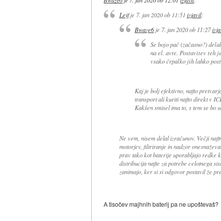
Leif
je
7. jan 2020 ob 11:51
izjavil
:
Bwaze6
je
7. jan 2020 ob 11:27
izja
Se bojo pač (začasno?) delal
na el. avte. Postavitev teh 
vsako črpalko jih lahko posta
Kaj je bolj efektivno, nafto pretvarjat
transport ali kuriti nafto direkt v I
Kakšen smisel ima to, s tem se bo 
Ne vem, nisem delal izračunov. Večji naftn
motorjev, filtriranje in nadzor onesnaževan
prav tako kot baterije uporabljajo redke k
distribucija nafte za potrebe celotnega si
zanimajo, ker si si odgovor postavil že p
A tisočev majhnih baterij pa ne upoštevaš?