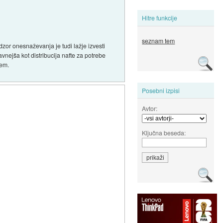
Hitre funkcije
seznam tem
adzor onesnaževanja je tudi lažje izvesti
avnejša kot distribucija nafte za potrebe
jem.
Posebni izpisi
Avtor:
Ključna beseda: