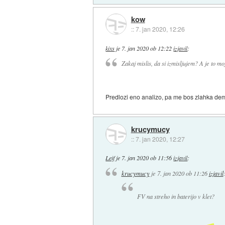
kow
::
7. jan 2020, 12:26
kixs
je
7. jan 2020 ob 12:22
izjavil
:
Zakaj mislis, da si izmisljujem? A je to m
Predlozi eno analizo, pa me bos zlahka dem
krucymucy
::
7. jan 2020, 12:27
Leif
je
7. jan 2020 ob 11:56
izjavil
:
krucymucy
je
7. jan 2020 ob 11:26
izjavil
FV na streho in baterijo v klet?