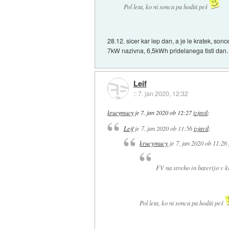
Pol leta, ko ni sonca pa hoditi peš
28.12. sicer kar lep dan, a je le kratek, so
7kW nazivna, 6,5kWh pridelanega tisti dan.
Leif
::
7. jan 2020, 12:32
krucymucy
je
7. jan 2020 ob 12:27
izjavil
:
Leif
je
7. jan 2020 ob 11:56
izjavil
:
krucymucy
je
7. jan 2020 ob 11:26
FV na streho in baterijo v k
Pol leta, ko ni sonca pa hoditi peš