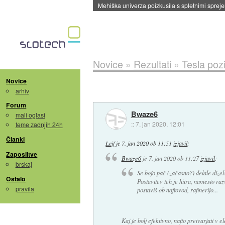
Evropska vesoljska agencija razvija svojo rak
Novice
»
Rezultati
»
Tesla pozi
Novice
arhiv
Forum
Bwaze6
mali oglasi
::
7. jan 2020, 12:01
teme zadnjih 24h
Članki
Leif
je
7. jan 2020 ob 11:51
izjavil
:
Zaposlitve
Bwaze6
je
7. jan 2020 ob 11:27
izjavil
:
brskaj
Se bojo pač (začasno?) delale dizel
Ostalo
Postavitev teh je hitra, namesto ra
pravila
postaviš ob naftovod, rafinerijo...
Kaj je bolj efektivno, nafto pretvarjati v ele