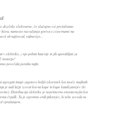
vil
:
e dizelske elektrarne, če slučajno vsi prešaltamo
je hitra, namesto razvažanja goriva s cisternami na
viš ob naftovod, rafinerijo...
i v elektriko, z njo polniti baterije in jih uporabljati za
CE motorju?
samo povečala poraba nafte.
i agregati imajo zagotovo boljši izkoristek kot tisoče majhnih
ja je tudi lažje izvesti kot na kupe in kupe katalizatorjev (ki
ovine). Distribucija elektrike je neprimerno enostavnejša kot
stema črpalk. Tu je ogromno enih faktorjev, ki tebe seveda ne
red vprašanjem.