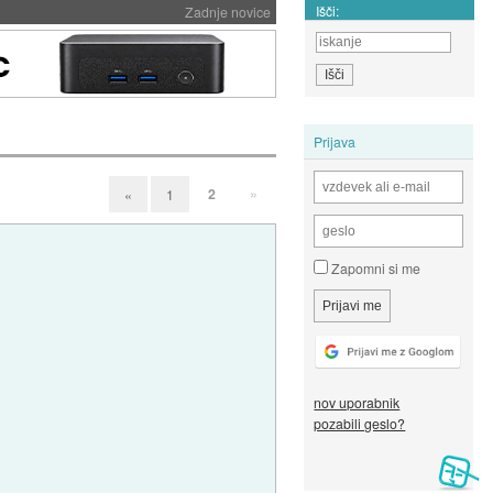
Išči:
Zadnje novice
Prijava
2
»
«
1
Zapomni si me
nov uporabnik
pozabili geslo?