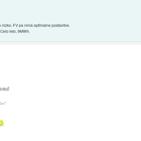
nce nizko, FV pa nima optimalne postavitve.
 Celo leto, 9MWh.
izjavil
:
let?