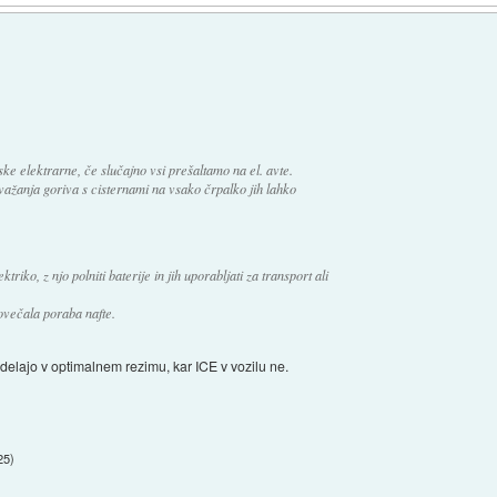
ske elektrarne, če slučajno vsi prešaltamo na el. avte.
zvažanja goriva s cisternami na vsako črpalko jih lahko
ktriko, z njo polniti baterije in jih uporabljati za transport ali
ovečala poraba nafte.
i delajo v optimalnem rezimu, kar ICE v vozilu ne.
25
)