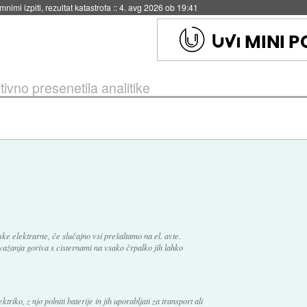
eto za večkratno uporabo
::
4. avg 2026 ob 19:41
tivno presenetila analitike
ske elektrarne, če slučajno vsi prešaltamo na el. avte.
zvažanja goriva s cisternami na vsako črpalko jih lahko
ktriko, z njo polniti baterije in jih uporabljati za transport ali