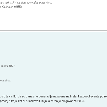
sonce nizko, FV pa nima optimalne postavitve.
n. Celo leto, 9MWh.
je to moj MO?
mantiral.
. slo je v stilu, da so danasnje generacije navajene na instant zadovoljevanje potreb
ecej hitrejsi kot bi pricakovali. In ja, okvirno je bil govor za 2025.