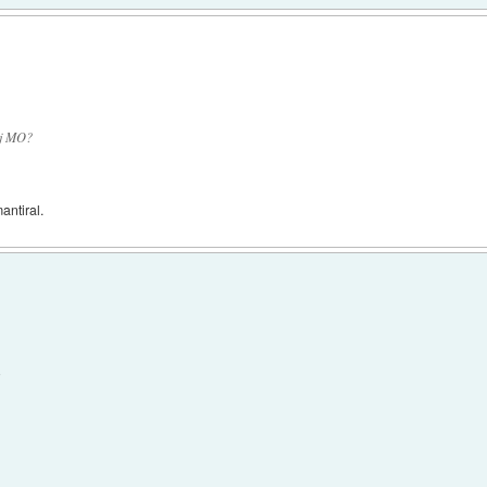
oj MO?
antiral.
: