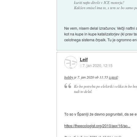
kuriti nafto direkt v ICE motorju?
Kakšen smisel ima to, s tem se bo samo p
Ne vem, nisem delal izračunov. Večji naftni a
kot na kupe in kupe katalizatorjev (ki prav t
celotnega sistema črpalk. Tu je ogromno eni
Leif
::
7. jan 2020, 12:15
bobby
je
7. jan 2020 ob 11:55
izjavil
:
Ko bo potreba po elektriki velika in bo b
tudi to delal.
To so v Španiji že davno pogruntali, da se e
https://theecologist.org/2010/apr/16/sp...
Bwaze6
je
7. jan 2020 ob 12:01
izjavil
: