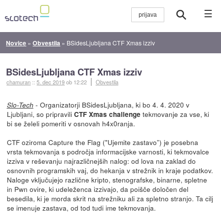
☰
Novice
»
Obvestila
»
BSidesLjubljana CTF Xmas izziv
BSidesLjubljana CTF Xmas izziv
chamuran
::
5. dec 2019
ob 12:22
Obvestila
- Organizatorji BSidesLjubljana, ki bo 4. 4. 2020 v
Slo-Tech
Ljubljani, so pripravili
tekmovanje za vse, ki
CTF Xmas challenge
bi se želeli pomeriti v osnovah h4x0ranja.
CTF oziroma Capture the Flag ("Ujemite zastavo”) je posebna
vrsta tekmovanja s področja informacijske varnosti, ki tekmovalce
izziva v reševanju najrazličnejših nalog: od lova na zaklad do
osnovnih programskih vaj, do hekanja v strežnik in kraje podatkov.
Naloge vključujejo različne kripto, stenografske, binarne, spletne
in Pwn ovire, ki udeleženca izzivajo, da poišče določen del
besedila, ki je morda skrit na strežniku ali za spletno stranjo. Ta cilj
se imenuje zastava, od tod tudi ime tekmovanja.