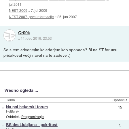
jul 2011
NEST 2009
::
7. jul 2009
NEST.2007, prve informacije
::
25. jun 2007
Cr00k
::
11. dec 2019, 23:53
Se s tem adventnim koledarjem kdo spopada? Bi na ST forumu
pričakoval večji naval na te zadeve :)
Vredno ogleda ...
Tema
Sporočila
»
Na pol hekerski forum
15
HotBurek
Oddelek:
Programiranje
»
BSidesLjubljana - pokritost
5
MgpVa