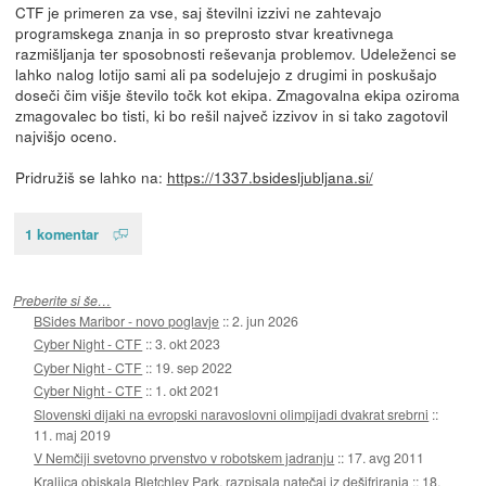
CTF je primeren za vse, saj številni izzivi ne zahtevajo
programskega znanja in so preprosto stvar kreativnega
razmišljanja ter sposobnosti reševanja problemov. Udeleženci se
lahko nalog lotijo sami ali pa sodelujejo z drugimi in poskušajo
doseči čim višje število točk kot ekipa. Zmagovalna ekipa oziroma
zmagovalec bo tisti, ki bo rešil največ izzivov in si tako zagotovil
najvišjo oceno.
Pridružiš se lahko na:
https://1337.bsidesljubljana.si/
1 komentar
Preberite si še…
BSides Maribor - novo poglavje
::
2. jun 2026
Cyber Night - CTF
::
3. okt 2023
Cyber Night - CTF
::
19. sep 2022
Cyber Night - CTF
::
1. okt 2021
Slovenski dijaki na evropski naravoslovni olimpijadi dvakrat srebrni
::
11. maj 2019
V Nemčiji svetovno prvenstvo v robotskem jadranju
::
17. avg 2011
Kraljica obiskala Bletchley Park, razpisala natečaj iz dešifriranja
::
18.