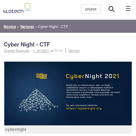
☰
Novice
»
Varnost
»
Cyber Night - CTF
Cyber Night - CTF
Gregor Spagnolo
::
1. okt 2021
ob 07:41
Varnost
cybernight