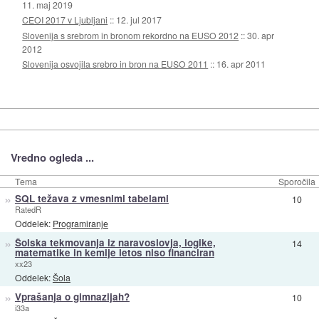
11. maj 2019
CEOI 2017 v Ljubljani
::
12. jul 2017
Slovenija s srebrom in bronom rekordno na EUSO 2012
::
30. apr
2012
Slovenija osvojila srebro in bron na EUSO 2011
::
16. apr 2011
Vredno ogleda ...
Tema
Sporočila
»
SQL težava z vmesnimi tabelami
10
RatedR
Oddelek:
Programiranje
»
Šolska tekmovanja iz naravoslovja, logike,
14
matematike in kemije letos niso financiran
xx23
Oddelek:
Šola
»
Vprašanja o gimnazijah?
10
i33a