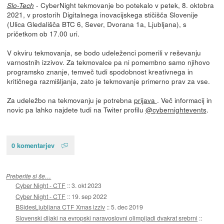
- CyberNight tekmovanje bo potekalo v petek, 8. oktobra
Slo-Tech
2021, v prostorih Digitalnega inovacijskega stičišča Slovenije
(Ulica Gledališča BTC 6, Sever, Dvorana 1a, Ljubljana), s
pričetkom ob 17.00 uri.
V okviru tekmovanja, se bodo udeleženci pomerili v reševanju
varnostnih izzivov. Za tekmovalce pa ni pomembno samo njihovo
programsko znanje, temveč tudi spodobnost kreativnega in
kritičnega razmišljanja, zato je tekmovanje primerno prav za vse.
Za udeležbo na tekmovanju je potrebna
prijava
. Več informacij in
novic pa lahko najdete tudi na Twiter profilu
@cybernightevents
.
0 komentarjev
Preberite si še…
Cyber Night - CTF
::
3. okt 2023
Cyber Night - CTF
::
19. sep 2022
BSidesLjubljana CTF Xmas izziv
::
5. dec 2019
Slovenski dijaki na evropski naravoslovni olimpijadi dvakrat srebrni
::