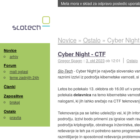
Meta mora v sklad za odpravo posledic uporabe
Novice
»
Ostalo
»
Cyber Night
Novice
Cyber Night - CTF
arhiv
Gregor Spagn
::
3. okt 2023
ob 12:01
Ostalo
Forum
Slo-Tech
- Cyber Night je največje slovensko v
mali oglasi
raznimi izzivi iz področja kibernetske varnosti, 
teme zadnjih 24h
Članki
Letos bo potekalo 13. oktobra ob 16.00 uri v pr
potekala
delavnica
na temo kibernetske varnosti
Zaposlitve
nalogami, ki jih lahko srečajo na CTF tekmovanj
brskaj
Ostalo
Tekmovanja pa se lahko udeležijo vsi, ki jih inf
pravila
področju. Izzivi bodo primerni za igralce vseh rav
področja kriptografije, obratnega inženirstva, sten
reševanje le teh pa ni potrebno samo programs
razmišljanje in sposobnost reševanja problemov