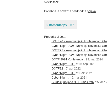
število točk.
Potrebna je obvezna predhodna
prijava
.
0 komentarjev
Preberite si še…
DCTF26 - tekmovanje in konferenca o kiber
Cyber Night 2025: Največje slovensko varn
DCTF25 - tekmovanje in konferenca o kiber
Cyber Night 2024: Največje slovensko varn
DCTF 2024 Konferenca
::
29. mar 2024
Cyber Night - CTF
::
19. sep 2022
DCTF22
::
7. apr 2022
Cyber Night - CTF
::
1. okt 2021
Cyber Night
::
19. maj 2021
BSidesLjubljana CTF Xmas izziv
::
5. dec 