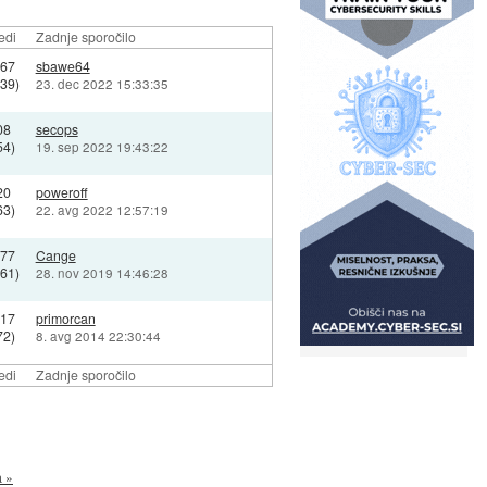
edi
Zadnje sporočilo
67
sbawe64
39)
23. dec 2022 15:33:35
08
secops
54)
19. sep 2022 19:43:22
20
poweroff
63)
22. avg 2022 12:57:19
77
Cange
61)
28. nov 2019 14:46:28
17
primorcan
72)
8. avg 2014 22:30:44
edi
Zadnje sporočilo
a »