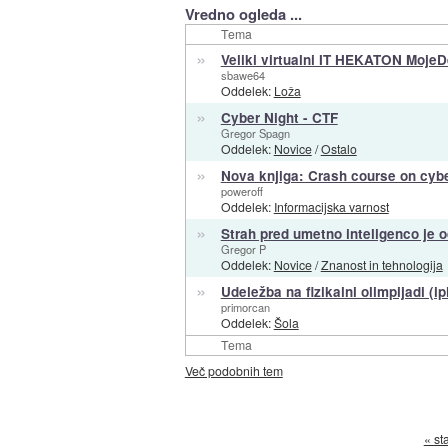
Vredno ogleda ...
Tema
»
Veliki virtualni IT HEKATON Moje
sbawe64
Oddelek:
Loža
»
Cyber Night - CTF
Gregor Spagn
Oddelek:
Novice
/
Ostalo
»
Nova knjiga: Crash course on cyb
poweroff
Oddelek:
Informacijska varnost
»
Strah pred umetno inteligenco je 
Gregor P
Oddelek:
Novice
/
Znanost in tehnologija
»
Udeležba na fizikalni olimpijadi (ip
primorcan
Oddelek:
Šola
Tema
Več podobnih tem
« st