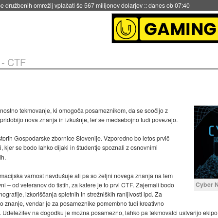
 družbenih omrežij vplačati še 567 milijonov dolarjev
::
danes ob 07:40
 - CTF
arnostno tekmovanje, ki omogoča posameznikom, da se soočijo z
si pridobijo nova znanja in izkušnje, ter se medsebojno tudi povežejo.
ostorih Gospodarske zbornice Slovenije. Vzporedno bo letos prvič
, kjer se bodo lahko dijaki in študentje spoznali z osnovnimi
ih.
ormacijska varnost navdušuje ali pa so željni novega znanja na tem
Cyber N
ni – od veteranov do tistih, za katere je to prvi CTF. Zajemali bodo
ografije, izkoriščanja spletnih in strežniških ranljivosti ipd. Za
ko znanje, vendar je za posameznike pomembno tudi kreativno
. Udeležitev na dogodku je možna posamezno, lahko pa tekmovalci ustvarijo ekipo 