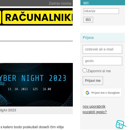
Išči:
Zadnje novice
Prijava
Zapomni si me
nov uporabnik
ight 2023
pozabili geslo?
s katero bodo poskušali doseči čim višje