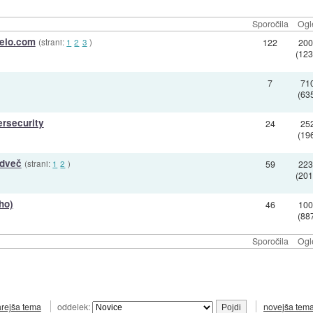
Sporočila
Ogl
Delo.com
(strani:
1
2
3
)
122
200
(123
7
71
(63
ersecurity
24
25
(19
odveč
(strani:
1
2
)
59
223
(201
ho)
46
100
(88
Sporočila
Ogl
arejša tema
oddelek:
novejša tem