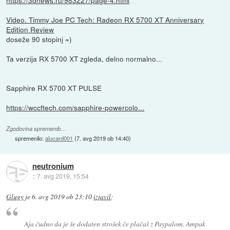
https://3dnews.ru/983227/page-4.html
Video. Timmy Joe PC Tech: Radeon RX 5700 XT Anniversary
Edition Review
doseže 90 stopinj =)
Ta verzija RX 5700 XT zgleda, delno normalno...
Sapphire RX 5700 XT PULSE
https://wccftech.com/sapphire-powercolo...
Zgodovina sprememb…
spremenilo:
alucard001
(
7. avg 2019 ob 14:40
)
neutronium
::
7. avg 2019, 15:54
Glugy
je
6. avg 2019 ob 23:10
izjavil
:
Aja čudno da je še dodaten strošek če plačaš z Paypalom. Ampak