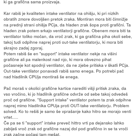
ki ga grafična sama proizvaja.
Kar rabiš je kvaliteten intake ventilator na ohišju, ki pri nizkih
obratih zmore dovoljšen pretok zraka. Montiran mora biti čimnižje
na prednji strani ohišja PCja, da hladen zrak šopa proti grafični. Ta
hladen zrak potem srkajo ventilatorji grafične. Obenem mora biti ta
ventilator toliko močan, da vroč zrak, ki ga grafična piha okoli sebe,
takoj tudi odpihne naprej proti out-take ventilatorju, ki mora biti
skrajno zadaj zgoraj.
Potem rabiš še en "support" intake ventilator nekje na višini
grafične ali pa malenkost nad njo, ki mora obvezno pihat
počasneje kot spodnji ventilator, da ne zjebe pritiska v škatli PCja.
Out-take ventilator ponavadi rabiš samo enega. Po potrebi pač
nad hladilnik CPUja montiraš še enega.
Pač moraš v okolici grafične kartice narediti višji pritisk zraka, da
vso vročino, ki jo hladilnik grafične odvrže od sebe takoj odvedeš
proč od grafične. "Support intake" ventilator potem ta zrak odpihne
naprej mimo hladilnika CPUja proti OUT-take ventilatorju. Problem
solved. Ko to rešiš je samo še vprašanje kako hitro se morajo venti
vrtet.....
Če pa se ti "support" intake preveč hittro vrti pa dejansko lahko
zabiješ vroč zrak od grafične nazaj dol pod grafično in se ta vroči
zrak začne počasi tam mešat.