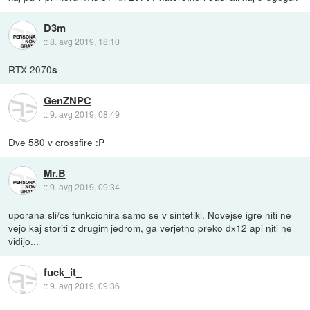
D3m
::
8. avg 2019, 18:10
RTX 2070
s
GenZNPC
::
9. avg 2019, 08:49
Dve 580 v crossfire :P
Mr.B
::
9. avg 2019, 09:34
uporana sli/cs funkcionira samo se v sintetiki. Novejse igre niti ne
vejo kaj storiti z drugim jedrom, ga verjetno preko dx12 api niti ne
vidijo...
fuck_it_
::
9. avg 2019, 09:36