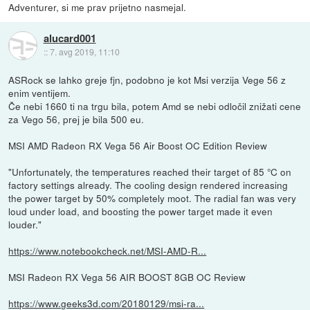
Adventurer, si me prav prijetno nasmejal.
alucard001
::
7. avg 2019, 11:10
ASRock se lahko greje fjn, podobno je kot Msi verzija Vege 56 z
enim ventijem.
Če nebi 1660 ti na trgu bila, potem Amd se nebi odločil znižati cene
za Vego 56, prej je bila 500 eu.
MSI AMD Radeon RX Vega 56 Air Boost OC Edition Review
"Unfortunately, the temperatures reached their target of 85 °C on
factory settings already. The cooling design rendered increasing
the power target by 50% completely moot. The radial fan was very
loud under load, and boosting the power target made it even
louder."
https://www.notebookcheck.net/MSI-AMD-R...
MSI Radeon RX Vega 56 AIR BOOST 8GB OC Review
https://www.geeks3d.com/20180129/msi-ra...