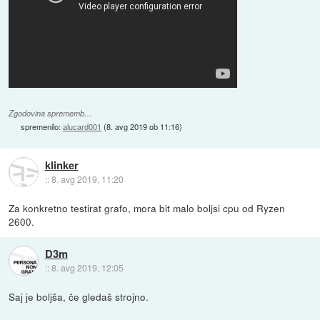
Zgodovina sprememb…
spremenilo:
alucard001
(
8. avg 2019 ob 11:16
)
klinker
::
8. avg 2019, 11:20
Za konkretno testirat grafo, mora bit malo boljsi cpu od Ryzen
2600.
D3m
::
8. avg 2019, 12:05
Saj je boljša, če gledaš strojno.