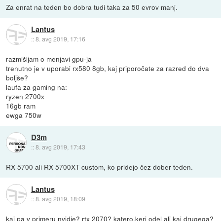
Za enrat na teden bo dobra tudi taka za 50 evrov manj.
Lantus
::
8. avg 2019, 17:16
razmišljam o menjavi gpu-ja
trenutno je v uporabi rx580 8gb, kaj priporočate za razred do dva
boljše?
laufa za gaming na:
ryzen 2700x
16gb ram
ewga 750w
D3m
::
8. avg 2019, 17:43
RX 5700 ali RX 5700XT custom, ko pridejo čez dober teden.
Lantus
::
8. avg 2019, 18:09
kaj pa v primeru nvidie? rtx 2070? katero,keri odel ali kaj drugega?