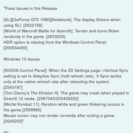
"Fixed Issues in this Release
[SLI][GeForce GTX 1080][Notebook]: The display flickers when
using SLI. [2622166]
[World of Warcraft Battle for Azeroth]: Terrain and icons flicker
randomly in the game. [2633205]
HDR option is missing from the Windows Control Panel.
[200534450]
Windows 10 Issues
[NVIDIA Control Panel]: When the 3D Settings page->Vertical Sync
setting is set to Adaptive Sync (half refresh rate), V-Sync works
only at the native refresh rate after rebooting the system.
[2543187]
[Tom Clancy's The Division II]: The game may crash when played in
DirectX 12 mode. [2587043/200406322]
[Mortal Kombat 11]: Random white and green flickering occurs in
the game.[2599980]
Mouse cursor may not render correctly after exiting a game.
[2645203]"
Vir