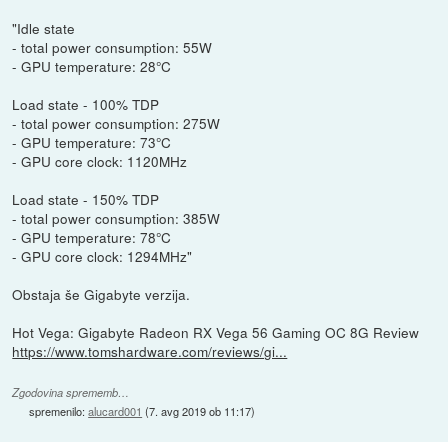
"Idle state
- total power consumption: 55W
- GPU temperature: 28°C
Load state - 100% TDP
- total power consumption: 275W
- GPU temperature: 73°C
- GPU core clock: 1120MHz
Load state - 150% TDP
- total power consumption: 385W
- GPU temperature: 78°C
- GPU core clock: 1294MHz"
Obstaja še Gigabyte verzija.
Hot Vega: Gigabyte Radeon RX Vega 56 Gaming OC 8G Review
https://www.tomshardware.com/reviews/gi...
Zgodovina sprememb…
spremenilo:
alucard001
(
7. avg 2019 ob 11:17
)