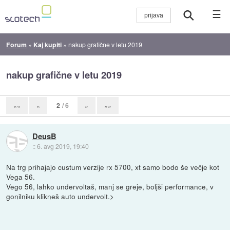
☰
Forum
»
Kaj kupiti
»
nakup grafične v letu 2019
nakup grafične v letu 2019
2
/ 6
««
«
»
»»
DeusB
::
6. avg 2019, 19:40
Na trg prihajajo custum verzije rx 5700, xt samo bodo še večje kot
Vega 56.
Vego 56, lahko undervoltaš, manj se greje, boljši performance, v
gonilniku klikneš auto undervolt.>