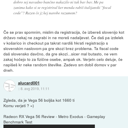
dobro sej navadno bančno nakazilo ni tak bav bav. Me pa
zanima kako si se registriral ker menda rabiš italijanski "fiscal
code"? Razen če jz kej narobe razumem?
Če se prav spomnim, mislim da registracija, če izbereš slovenijo kot
državo nekaj ne zagrabi in ne moreš nadaljevat. Če daš pa izdelek
v košarico in checkout pa takrat nardiš hkrati registracijo s
slovenskim naslovom pa gre skozi brez problema. Ta fiscal code
daš slovensko davčno, da gre skozi...sicer mal butasto, ne vem
zakaj hočejo to za fizične osebe, ampak ok. Verjetn celo deluje, če
napišeš kr neke random številke. Zadevo sm dobil domov v par
dneh.
alucard001
::
8. avg 2019, 11:11
Zgleda, da je Vega 56 boljša kot 1660 ti
Komu verjeti ? =)
Radeon RX Vega 56 Review - Metro Exodus - Gameplay
Benchmark Test