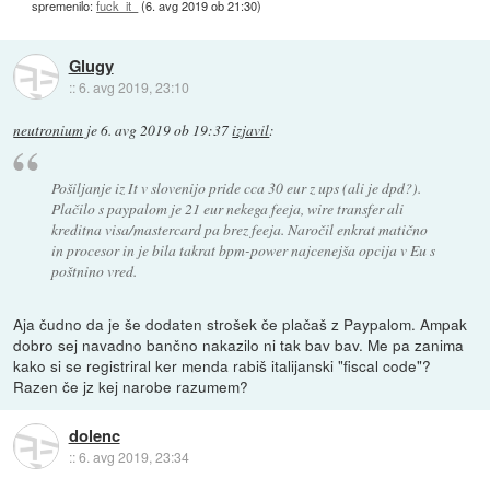
spremenilo:
fuck_it_
(
6. avg 2019 ob 21:30
)
Glugy
::
6. avg 2019, 23:10
neutronium
je
6. avg 2019 ob 19:37
izjavil
:
Pošiljanje iz It v slovenijo pride cca 30 eur z ups (ali je dpd?).
Plačilo s paypalom je 21 eur nekega feeja, wire transfer ali
kreditna visa/mastercard pa brez feeja. Naročil enkrat matično
in procesor in je bila takrat bpm-power najcenejša opcija v Eu s
poštnino vred.
Aja čudno da je še dodaten strošek če plačaš z Paypalom. Ampak
dobro sej navadno bančno nakazilo ni tak bav bav. Me pa zanima
kako si se registriral ker menda rabiš italijanski "fiscal code"?
Razen če jz kej narobe razumem?
dolenc
::
6. avg 2019, 23:34