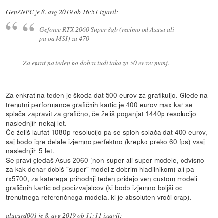
GenZNPC
je
8. avg 2019 ob 16:51
izjavil
:
Geforce RTX 2060 Super 8gb (recimo od Asusa ali
pa od MSI) za 470
Za enrat na teden bo dobra tudi taka za 50 evrov manj.
Za enkrat na teden je škoda dat 500 eurov za grafikuljo. Glede na
trenutni performance grafičnih kartic je 400 eurov max kar se
splača zapravit za grafično, če želiš poganjat 1440p resolucijo
naslednjih nekaj let.
Če želiš laufat 1080p resolucijo pa se sploh splača dat 400 eurov,
saj bodo igre delale izjemno perfektno (krepko preko 60 fps) vsaj
naslednjih 5 let.
Se pravi gledaš Asus 2060 (non-super ali super modele, odvisno
za kak denar dobiš "super" model z dobrim hladilnikom) ali pa
rx5700, za katerega prihodnji teden pridejo ven custom modeli
grafičnih kartic od podizvajalcov (ki bodo izjemno boljši od
trenutnega referenčnega modela, ki je absoluten vroči crap).
alucard001
je
8. avg 2019 ob 11:11
izjavil
: