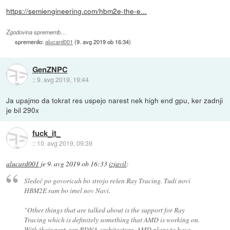
https://semiengineering.com/hbm2e-the-e...
Zgodovina sprememb…
spremenilo:
alucard001
(
9. avg 2019 ob 16:34
)
GenZNPC
::
9. avg 2019, 19:44
Ja upajmo da tokrat res uspejo narest nek high end gpu, ker zadnji
je bil 290x
fuck_it_
::
10. avg 2019, 09:39
alucard001
je
9. avg 2019 ob 16:33
izjavil
:
Sledeč po govoricah bo strojo rešen Ray Tracing. Tudi novi
HBM2E ram bo imel nov Navi.
"Other things that are talked about is the support for Ray
Tracing which is definitely something that AMD is working on.
With their next-gen RDNA architecture, AMD plans to have