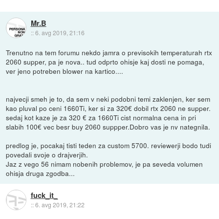
Mr.B
::
6. avg 2019, 21:16
Trenutno na tem forumu nekdo jamra o previsokih temperaturah rtx
2060 supper, pa je nova.. tud odprto ohisje kaj dosti ne pomaga,
ver jeno potreben blower na kartico....
najvecji smeh je to, da sem v neki podobni temi zaklenjen, ker sem
kao pluval po ceni 1660Ti, ker si za 320€ dobil rtx 2060 ne supper.
sedaj kot kaze je za 320 € za 1660Ti cist normalna cena in pri
slabih 100€ vec besr buy 2060 suppper.Dobro vas je nv nategnila.
predlog je, pocakaj tisti teden za custom 5700. reviewerji bodo tudi
povedali svoje o drajverjih.
Jaz z vego 56 nimam nobenih problemov, je pa seveda volumen
ohisja druga zgodba...
fuck_it_
::
6. avg 2019, 21:22