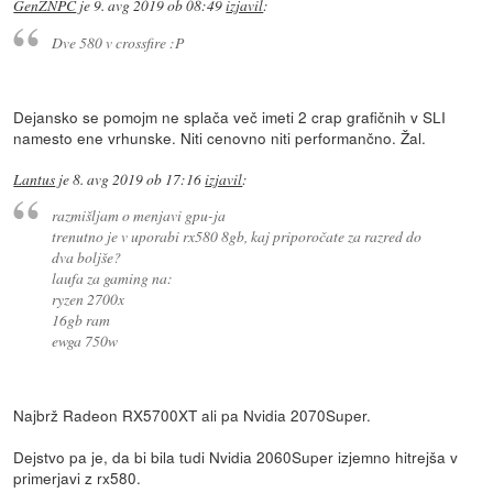
GenZNPC
je
9. avg 2019 ob 08:49
izjavil
:
Dve 580 v crossfire :P
Dejansko se pomojm ne splača več imeti 2 crap grafičnih v SLI
namesto ene vrhunske. Niti cenovno niti performančno. Žal.
Lantus
je
8. avg 2019 ob 17:16
izjavil
:
razmišljam o menjavi gpu-ja
trenutno je v uporabi rx580 8gb, kaj priporočate za razred do
dva boljše?
laufa za gaming na:
ryzen 2700x
16gb ram
ewga 750w
Najbrž Radeon RX5700XT ali pa Nvidia 2070Super.
Dejstvo pa je, da bi bila tudi Nvidia 2060Super izjemno hitrejša v
primerjavi z rx580.