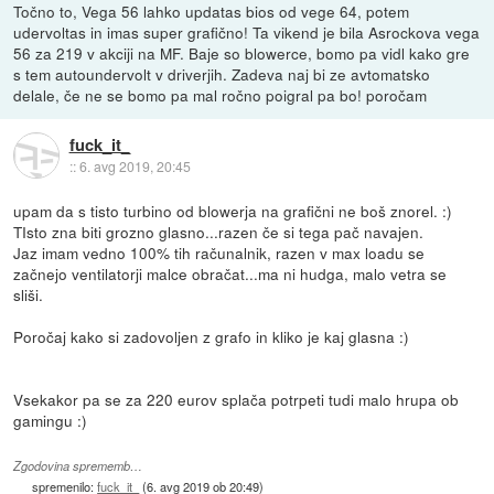
Točno to, Vega 56 lahko updatas bios od vege 64, potem
udervoltas in imas super grafično! Ta vikend je bila Asrockova vega
56 za 219 v akciji na MF. Baje so blowerce, bomo pa vidl kako gre
s tem autoundervolt v driverjih. Zadeva naj bi ze avtomatsko
delale, če ne se bomo pa mal ročno poigral pa bo! poročam
fuck_it_
::
6. avg 2019, 20:45
upam da s tisto turbino od blowerja na grafični ne boš znorel. :)
TIsto zna biti grozno glasno...razen če si tega pač navajen.
Jaz imam vedno 100% tih računalnik, razen v max loadu se
začnejo ventilatorji malce obračat...ma ni hudga, malo vetra se
sliši.
Poročaj kako si zadovoljen z grafo in kliko je kaj glasna :)
Vsekakor pa se za 220 eurov splača potrpeti tudi malo hrupa ob
gamingu :)
Zgodovina sprememb…
spremenilo:
fuck_it_
(
6. avg 2019 ob 20:49
)