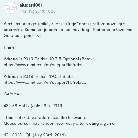
alucard001
::
12. avg 2019, 10:26
Amd ima beta gonilnike, z tem "hitreje" doda profil za nove igre,
popravke. Samo ker je beta so tudi novi bugi. Podobne težave ima
Geforce z gonilniki.
Primer
Adrenalin 2019 Edition 19.7.5 Optional (Beta)
https://www.amd.com/en/support/kb/relea...
Adrenalin 2019 Edition 19.5.2 Stabilni
https://www.amd.com/en/support/kb/relea...
Geforce
431.68 Hotfix (July 26th, 2019)
"This Hotfix driver addresses the following:
Mouse cursor may render incorrectly after exiting a game"
431.60 WHQL (July 23rd, 2019)