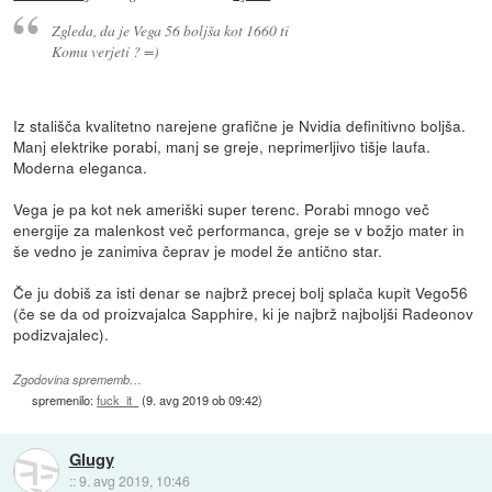
Zgleda, da je Vega 56 boljša kot 1660 ti
Komu verjeti ? =)
Iz stališča kvalitetno narejene grafične je Nvidia definitivno boljša.
Manj elektrike porabi, manj se greje, neprimerljivo tišje laufa.
Moderna eleganca.
Vega je pa kot nek ameriški super terenc. Porabi mnogo več
energije za malenkost več performanca, greje se v božjo mater in
še vedno je zanimiva čeprav je model že antično star.
Če ju dobiš za isti denar se najbrž precej bolj splača kupit Vego56
(če se da od proizvajalca Sapphire, ki je najbrž najboljši Radeonov
podizvajalec).
Zgodovina sprememb…
spremenilo:
fuck_it_
(
9. avg 2019 ob 09:42
)
Glugy
::
9. avg 2019, 10:46