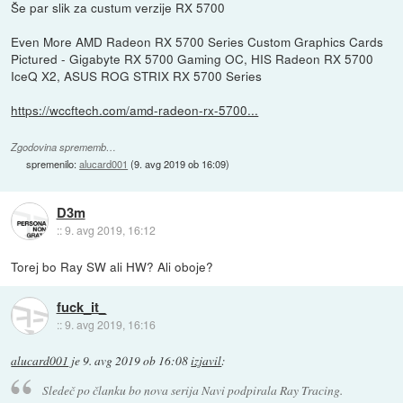
Še par slik za custum verzije RX 5700
Even More AMD Radeon RX 5700 Series Custom Graphics Cards
Pictured - Gigabyte RX 5700 Gaming OC, HIS Radeon RX 5700
IceQ X2, ASUS ROG STRIX RX 5700 Series
https://wccftech.com/amd-radeon-rx-5700...
Zgodovina sprememb…
spremenilo:
alucard001
(
9. avg 2019 ob 16:09
)
D3m
::
9. avg 2019, 16:12
Torej bo Ray SW ali HW? Ali oboje?
fuck_it_
::
9. avg 2019, 16:16
alucard001
je
9. avg 2019 ob 16:08
izjavil
:
Sledeč po članku bo nova serija Navi podpirala Ray Tracing.