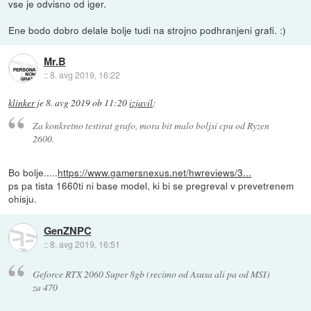
vse je odvisno od iger.
Ene bodo dobro delale bolje tudi na strojno podhranjeni grafi. :)
Mr.B
::
8. avg 2019, 16:22
klinker
je
8. avg 2019 ob 11:20
izjavil
:
Za konkretno testirat grafo, mora bit malo boljsi cpu od Ryzen
2600.
Bo bolje.....
https://www.gamersnexus.net/hwreviews/3...
ps pa tista 1660ti ni base model, ki bi se pregreval v prevetrenem
ohisju.
GenZNPC
::
8. avg 2019, 16:51
Geforce RTX 2060 Super 8gb (recimo od Asusa ali pa od MSI)
za 470