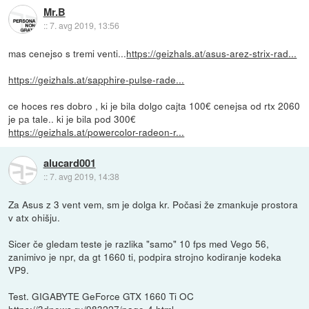
Mr.B
::
7. avg 2019, 13:56
mas cenejso s tremi venti...
https://geizhals.at/asus-arez-strix-rad...
https://geizhals.at/sapphire-pulse-rade...
ce hoces res dobro , ki je bila dolgo cajta 100€ cenejsa od rtx 2060
je pa tale.. ki je bila pod 300€
https://geizhals.at/powercolor-radeon-r...
alucard001
::
7. avg 2019, 14:38
Za Asus z 3 vent vem, sm je dolga kr. Počasi že zmankuje prostora
v atx ohišju.
Sicer če gledam teste je razlika "samo" 10 fps med Vego 56,
zanimivo je npr, da gt 1660 ti, podpira strojno kodiranje kodeka
VP9.
Test. GIGABYTE GeForce GTX 1660 Ti OC