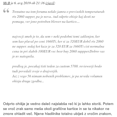
Mr.B
je
6. avg 2019 ob 21:16
izjavil
:
Trenutno na tem forumu nekdo jamra o previsokih temperaturah
rtx 2060 supper, pa je nova.. tud odprto ohisje kaj dosti ne
pomaga, ver jeno potreben blower na kartico....
najvecji smeh je to, da sem v neki podobni temi zaklenjen, ker
sem kao pluval po ceni 1660Ti, ker si za 320EUR dobil rtx 2060
ne supper. sedaj kot kaze je za 320 EUR za 1660Ti cist normalna
cena in pri slabih 100EUR vec besr buy 2060 suppper.Dobro vas
je nv nategnila.
predlog je, pocakaj tisti teden za custom 5700. reviewerji bodo
tudi povedali svoje o drajverjih.
Jaz z vego 56 nimam nobenih problemov, je pa seveda volumen
ohisja druga zgodba...
Odprto ohišje je vedno daleč najslabša reč ki jo lahko storiš. Potem
se vroč zrak samo meša okoli grafične kartice in se ta nikakor ne
zmore ohladit več. Njene hladilnike totalno ubiješ z vročim zrakom,