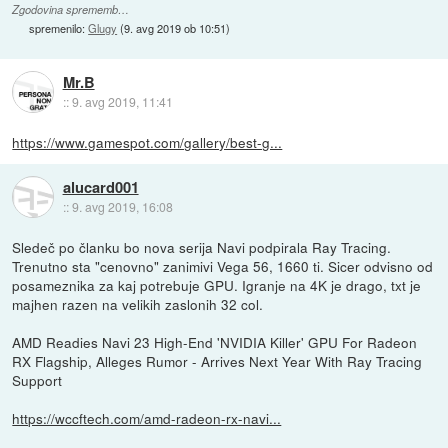
Zgodovina sprememb…
spremenilo:
Glugy
(
9. avg 2019 ob 10:51
)
Mr.B
::
9. avg 2019, 11:41
https://www.gamespot.com/gallery/best-g...
alucard001
::
9. avg 2019, 16:08
Sledeč po članku bo nova serija Navi podpirala Ray Tracing.
Trenutno sta "cenovno" zanimivi Vega 56, 1660 ti. Sicer odvisno od
posameznika za kaj potrebuje GPU. Igranje na 4K je drago, txt je
majhen razen na velikih zaslonih 32 col.
AMD Readies Navi 23 High-End 'NVIDIA Killer' GPU For Radeon
RX Flagship, Alleges Rumor - Arrives Next Year With Ray Tracing
Support
https://wccftech.com/amd-radeon-rx-navi...