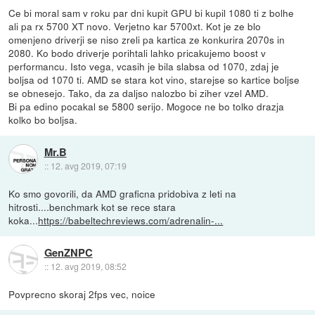
Ce bi moral sam v roku par dni kupit GPU bi kupil 1080 ti z bolhe
ali pa rx 5700 XT novo. Verjetno kar 5700xt. Kot je ze blo
omenjeno driverji se niso zreli pa kartica ze konkurira 2070s in
2080. Ko bodo driverje porihtali lahko pricakujemo boost v
performancu. Isto vega, vcasih je bila slabsa od 1070, zdaj je
boljsa od 1070 ti. AMD se stara kot vino, starejse so kartice boljse
se obnesejo. Tako, da za daljso nalozbo bi ziher vzel AMD.
Bi pa edino pocakal se 5800 serijo. Mogoce ne bo tolko drazja
kolko bo boljsa.
Mr.B
::
12. avg 2019, 07:19
Ko smo govorili, da AMD graficna pridobiva z leti na
hitrosti....benchmark kot se rece stara
koka...
https://babeltechreviews.com/adrenalin-...
GenZNPC
::
12. avg 2019, 08:52
Povprecno skoraj 2fps vec, noice