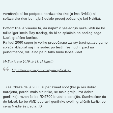
vprašanje ali bo podpora hardwarska (kot jo ima Nvidia) ali
softwarska (kar bo najbrž delalo precej počasneje kot Nvidia).
Bottom line je vseeno ta, da najbrž v naslednjih nekaj letih ne bo
toliko iger imelo Ray tracing, da bi se splačalo na podlagi tega
kupiti grafično kartico.
Pa tudi 2060 super je veliko prepočasna za ray tracing....se ga ne
splača vklapljat saj ima sodeč po testih res hud impact na
performance, vizualno pa ni tako hudo lepše videt.
Mr.B
je
9. avg 2019 ob 11:41
izjavil
:
https://www.gamespot.com/gallery/best-g...
Tu se izkaže da je 2060 super sweet spot (ker je res dobro
narejena, porabi malo elektrike, se malo greje, ima dobre
gonilnke), razen če bo RX5700 brutalno cenejša. Sumim sicer da
do takrat, ko bo AMD popravil gonilnike svojih grafičnih kartic, bo
cena Nvidie že padla. :D