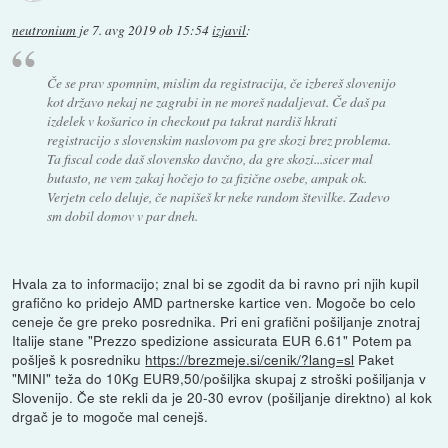
neutronium
je
7. avg 2019 ob 15:54
izjavil
:
Če se prav spomnim, mislim da registracija, če izbereš slovenijo
kot državo nekaj ne zagrabi in ne moreš nadaljevat. Če daš pa
izdelek v košarico in checkout pa takrat nardiš hkrati
registracijo s slovenskim naslovom pa gre skozi brez problema.
Ta fiscal code daš slovensko davčno, da gre skozi...sicer mal
butasto, ne vem zakaj hočejo to za fizične osebe, ampak ok.
Verjetn celo deluje, če napišeš kr neke random številke. Zadevo
sm dobil domov v par dneh.
Hvala za to informacijo; znal bi se zgodit da bi ravno pri njih kupil
grafično ko pridejo AMD partnerske kartice ven. Mogoče bo celo
ceneje če gre preko posrednika. Pri eni grafični pošiljanje znotraj
Italije stane "Prezzo spedizione assicurata EUR 6.61" Potem pa
pošlješ k posredniku
https://brezmeje.si/cenik/?lang=sl
Paket
"MINI" teža do 10Kg EUR9,50/pošiljka skupaj z stroški pošiljanja v
Slovenijo. Če ste rekli da je 20-30 evrov (pošiljanje direktno) al kok
drgač je to mogoče mal cenejš.