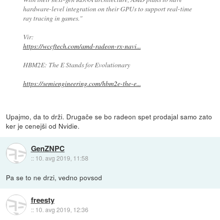
hardware-level integration on their GPUs to support real-time
ray tracing in games."
Vir:
https://wccftech.com/amd-radeon-rx-navi...
HBM2E: The E Stands for Evolutionary
https://semiengineering.com/hbm2e-the-e...
Upajmo, da to drži. Drugače se bo radeon spet prodajal samo zato
ker je cenejši od Nvidie.
GenZNPC
::
10. avg 2019, 11:58
Pa se to ne drzi, vedno povsod
freesty
::
10. avg 2019, 12:36