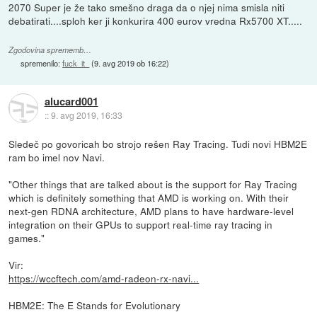
2070 Super je že tako smešno draga da o njej nima smisla niti
debatirati....sploh ker ji konkurira 400 eurov vredna Rx5700 XT.....
Zgodovina sprememb…
spremenilo:
fuck_it_
(
9. avg 2019 ob 16:22
)
alucard001
::
9. avg 2019, 16:33
Sledeč po govoricah bo strojo rešen Ray Tracing. Tudi novi HBM2E
ram bo imel nov Navi.
"Other things that are talked about is the support for Ray Tracing
which is definitely something that AMD is working on. With their
next-gen RDNA architecture, AMD plans to have hardware-level
integration on their GPUs to support real-time ray tracing in
games."
Vir:
https://wccftech.com/amd-radeon-rx-navi...
HBM2E: The E Stands for Evolutionary