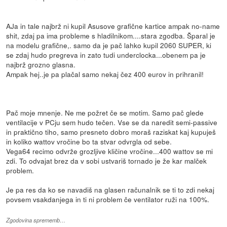
AJa in tale najbrž ni kupil Asusove grafične kartice ampak no-name
shit, zdaj pa ima probleme s hladilnikom....stara zgodba. Šparal je
na modelu grafične,. samo da je pač lahko kupil 2060 SUPER, ki
se zdaj hudo pregreva in zato tudi underclocka...obenem pa je
najbrž grozno glasna.
Ampak hej..je pa plačal samo nekaj čez 400 eurov in prihranil!
Pač moje mnenje. Ne me požret če se motim. Samo pač glede
ventilacije v PCju sem hudo tečen. Vse se da naredit semi-passive
in praktično tiho, samo presneto dobro moraš raziskat kaj kupuješ
in koliko wattov vročine bo ta stvar odvrgla od sebe.
Vega64 recimo odvrže grozljive kličine vročine...400 wattov se mi
zdi. To odvajat brez da v sobi ustvariš tornado je že kar malček
problem.
Je pa res da ko se navadiš na glasen računalnik se ti to zdi nekaj
povsem vsakdanjega in ti ni problem če ventilator ruži na 100%.
Zgodovina sprememb…