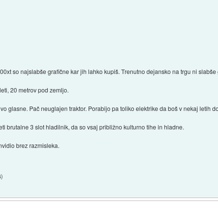
0xt so najslabše grafične kar jih lahko kupiš. Trenutno dejansko na trgu ni slabše 
leti, 20 metrov pod zemljo.
ivo glasne. Pač neuglajen traktor. Porabijo pa toliko elektrike da boš v nekaj letih d
brutalne 3 slot hladilnik, da so vsaj približno kulturno tihe in hladne.
nvidio brez razmisleka.
4
)