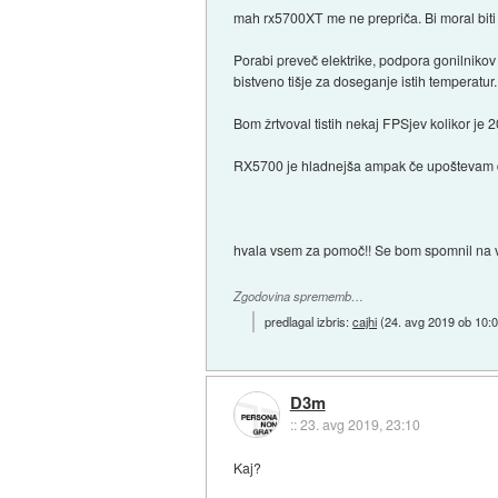
mah rx5700XT me ne prepriča. Bi moral biti 
Porabi preveč elektrike, podpora gonilniko
bistveno tišje za doseganje istih temperatur
Bom žrtvoval tistih nekaj FPSjev kolikor j
RX5700 je hladnejša ampak če upoštevam da
hvala vsem za pomoč!! Se bom spomnil na va
Zgodovina sprememb…
predlagal izbris:
cajhi
(
24. avg 2019 ob 10:
D3m
::
23. avg 2019, 23:10
Kaj?