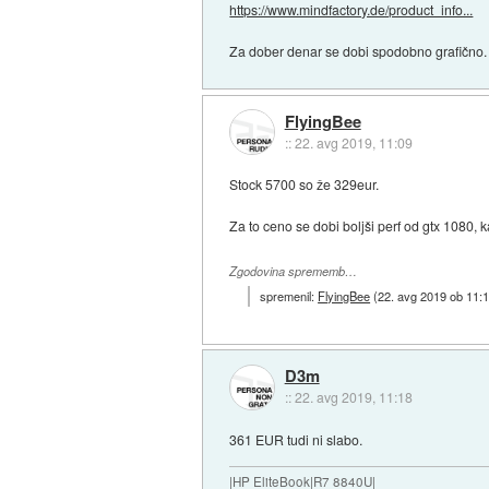
https://www.mindfactory.de/product_info...
Za dober denar se dobi spodobno grafično. 
FlyingBee
::
22. avg 2019, 11:09
Stock 5700 so že 329eur.
Za to ceno se dobi boljši perf od gtx 1080,
Zgodovina sprememb…
spremenil:
FlyingBee
(
22. avg 2019 ob 11:
D3m
::
22. avg 2019, 11:18
361 EUR tudi ni slabo.
|HP EliteBook|R7 8840U|