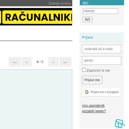
Išči:
Zadnje novice
Prijava
4
/ 6
««
«
»
»»
Zapomni si me
nov uporabnik
pozabili geslo?