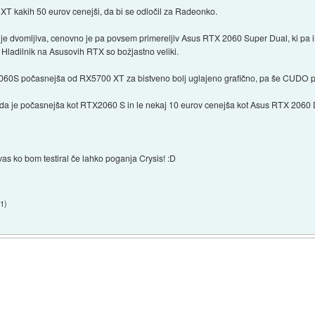
XT kakih 50 eurov cenejši, da bi se odločil za Radeonko.
v je dvomljiva, cenovno je pa povsem primereljiv Asus RTX 2060 Super Dual, ki pa i
. Hladilnik na Asusovih RTX so božjastno veliki.
e 2060S počasnejša od RX5700 XT za bistveno bolj uglajeno grafično, pa še CUDO pr
 je počasnejša kot RTX2060 S in le nekaj 10 eurov cenejša kot Asus RTX 2060 Dua
s ko bom testiral če lahko poganja Crysis! :D
01
)