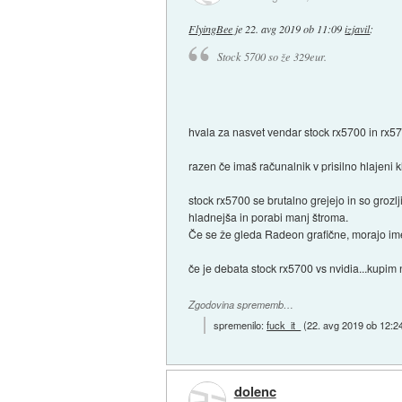
FlyingBee
je
22. avg 2019 ob 11:09
izjavil
:
Stock 5700 so že 329eur.
hvala za nasvet vendar stock rx5700 in rx570
razen če imaš računalnik v prisilno hlajeni k
stock rx5700 se brutalno grejejo in so grozlj
hladnejša in porabi manj štroma.
Če se že gleda Radeon grafične, morajo imeti 
če je debata stock rx5700 vs nvidia...kupim 
Zgodovina sprememb…
spremenilo:
fuck_it_
(
22. avg 2019 ob 12:2
dolenc