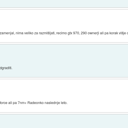
 zamenjal, nima veliko za razmišljati, recimo gtx 970, 290 ownerji ali pa korak višje
graditi.
force ali pa 7nm+ Radeonko naslednje leto.