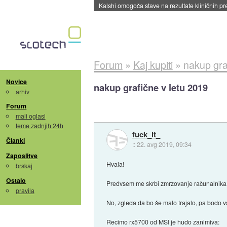
Sandisk že prodal več kot polovico SSD-jev za 
Forum
»
Kaj kupiti
»
nakup gra
Novice
nakup grafične v letu 2019
arhiv
Forum
mali oglasi
teme zadnjih 24h
fuck_it_
Članki
::
22. avg 2019, 09:34
Zaposlitve
Hvala!
brskaj
Ostalo
Predvsem me skrbi zmrzovanje računalnika, 
pravila
No, zgleda da bo še malo trajalo, pa bodo vs
Recimo rx5700 od MSI je hudo zanimiva: