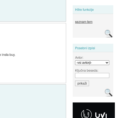
Hitre funkcije
seznam tem
Posebni izpisi
 insta buy.
Avtor:
Ključna beseda: