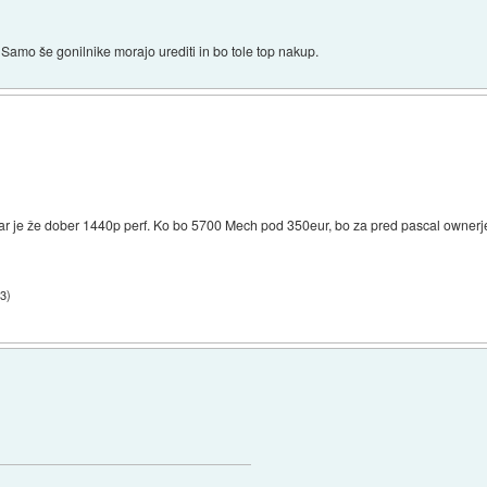
Samo še gonilnike morajo urediti in bo tole top nakup.
 kar je že dober 1440p perf. Ko bo 5700 Mech pod 350eur, bo za pred pascal ownerje
13
)