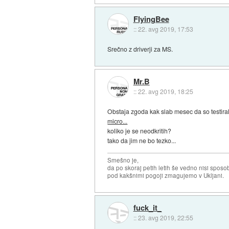
FlyingBee
::
22. avg 2019, 17:53
Srečno z driverji za MS.
Mr.B
::
22. avg 2019, 18:25
Obstaja zgoda kak slab mesec da so testirali 4
micro...
koliko je se neodkritih?
tako da jim ne bo tezko...
Smešno je,
da po skoraj petih letih še vedno nisi sposo
pod kakšnimi pogoji zmagujemo v Ukljani.
fuck_it_
::
23. avg 2019, 22:55