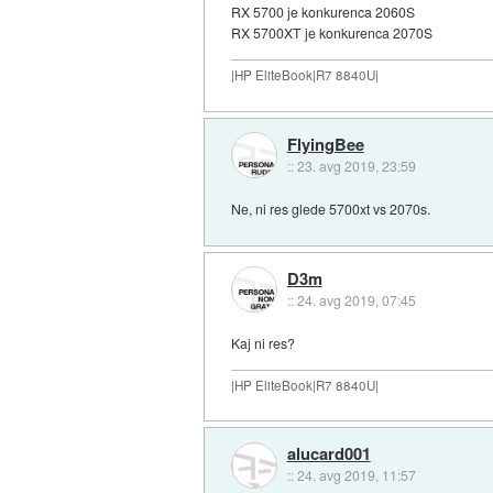
RX 5700 je konkurenca 2060S
RX 5700XT je konkurenca 2070S
|HP EliteBook|R7 8840U|
FlyingBee
::
23. avg 2019, 23:59
Ne, ni res glede 5700xt vs 2070s.
D3m
::
24. avg 2019, 07:45
Kaj ni res?
|HP EliteBook|R7 8840U|
alucard001
::
24. avg 2019, 11:57