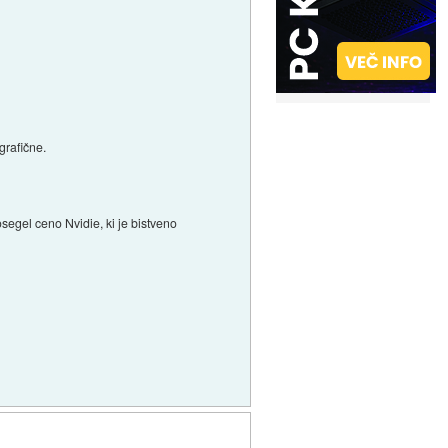
grafične.
osegel ceno Nvidie, ki je bistveno