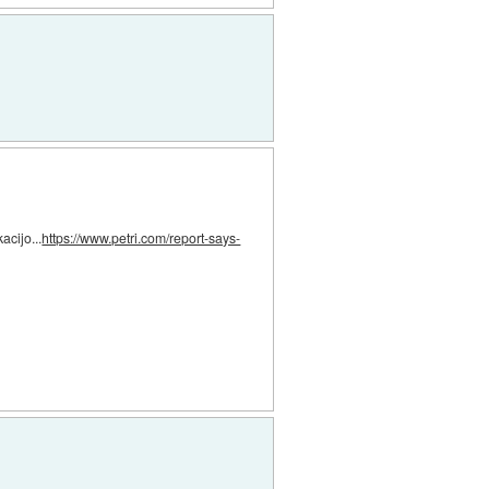
acijo...
https://www.petri.com/report-says-