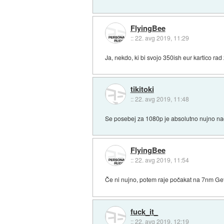
FlyingBee
::
22. avg 2019, 11:29
Ja, nekdo, ki bi svojo 350ish eur kartico rad
tikitoki
::
22. avg 2019, 11:48
Se posebej za 1080p je absolutno nujno nad
FlyingBee
::
22. avg 2019, 11:54
Če ni nujno, potem raje počakat na 7nm Ge
fuck_it_
::
22. avg 2019, 12:19