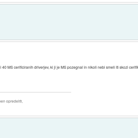
0 MS cerificiranih driverjev, ki ji je MS pozegnal in nikoli nebi smeli iti skozi cerifik
ben opredeliti,