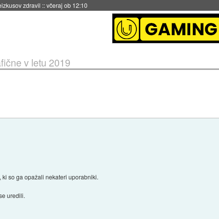
naslednji dve leti
::
včeraj ob 11:37
fične v letu 2019
ki so ga opažali nekateri uporabniki.
e uredili.