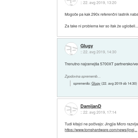
::
22. avg 2019, 13:20
Mogoče pa kak 290x referenčni lastnik naba
Za take ni problema ker so itak že uglošeli..
Glugy
::
22. avg 2019, 14:30
Trenutno najcenejša 5700XT partnersko/vent
Zgodovina sprememb…
spremenilo:
Glugy
(
22. avg 2019 ob 14:30
)
DamijanD
::
22. avg 2019, 17:14
Tudi kitajci ne počivajo: Jingjia Micro razv
https://www.tomshardware.com/news/jingj...