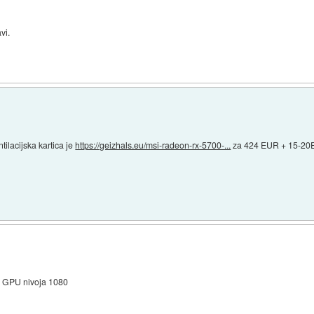
vi.
.
ilacijska kartica je
https://geizhals.eu/msi-radeon-rx-5700-...
za 424 EUR + 15-20
ija GPU nivoja 1080