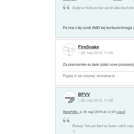
Sedaj se bodo počasi začeli oldschool inte
Pa ima v tej rundi AMD kej konkurenčnega
FireSnake
::
28. maj 2019, 11:05
Za prenosnike so šele izdali nove procesorj
Poglej in se nasmej: vicmaher.si
BFVV
::
28. maj 2019, 11:06
WamPIRe-
je
28. maj 2019 ob 11:03
izjavil
:
Pomoje 7nm pri Intel ne bomo videli vsaj 
:)