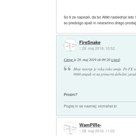
So ti ze napisali, da bo AMd naslednje leto 1
so predolgo spali in nesramno drago prodaja
FireSnake
::
28. maj 2019, 10:52
Cange
je
28. maj 2019 ob 09:20
izjavil
:
Moje mnenje je roka roko umije. Po FX ser
9900 ampak ni na primerni debelini zarad
Prosim?
Poglej in se nasmej: vicmaher.si
WamPIRe-
::
28. maj 2019, 11:03