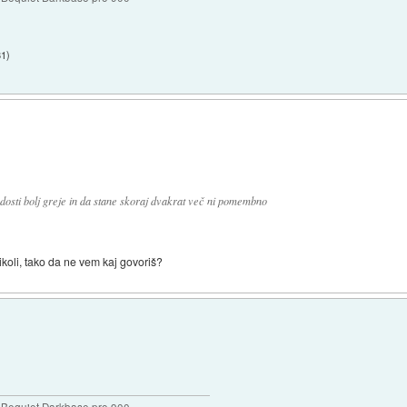
31
)
 dosti bolj greje in da stane skoraj dvakrat več ni pomembno
koli, tako da ne vem kaj govoriš?