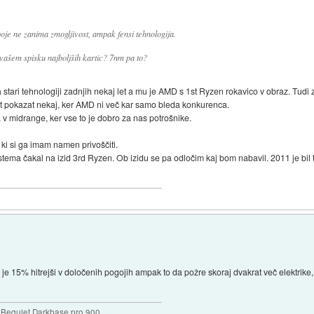
je ne zanima zmogljivost, ampak fensi tehnologija.
ašem spisku najboljših kartic? 7nm pa to?
a stari tehnologiji zadnjih nekaj let a mu je AMD s 1st Ryzen rokavico v obraz. T
et pokazat nekaj, ker AMD ni več kar samo bleda konkurenca.
 midrange, ker vse to je dobro za nas potrošnike.
i si ga imam namen privoščiti.
čakal na izid 3rd Ryzen. Ob izidu se pa odločim kaj bom nabavil. 2011 je bil to
 15% hitrejši v določenih pogojih ampak to da požre skoraj dvakrat več elektrike, s
Bequiet Darkbase pro 900