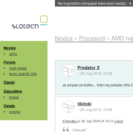
Na lingvistični olimpijadi letos brez medalj
::
4.
Novice
»
Procesorji
»
AMD naj
Novice
arhiv
Forum
Predator X
mali oglasi
::
28. maj 2019, 10:38
teme zadnjih 24h
Članki
Ja ampak za koliko... Intel naj pokaže cif
Zaposlitve
brskaj
tikitoki
Ostalo
::
28. maj 2019, 10:49
pravila
FlyingBee
je
28. maj 2019 ob 10:12
izjavil
:
1 leto pač