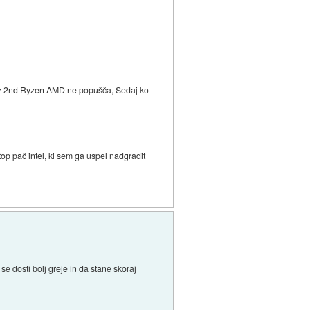
udi z 2nd Ryzen AMD ne popušča, Sedaj ko
p pač intel, ki sem ga uspel nadgradit
e dosti bolj greje in da stane skoraj