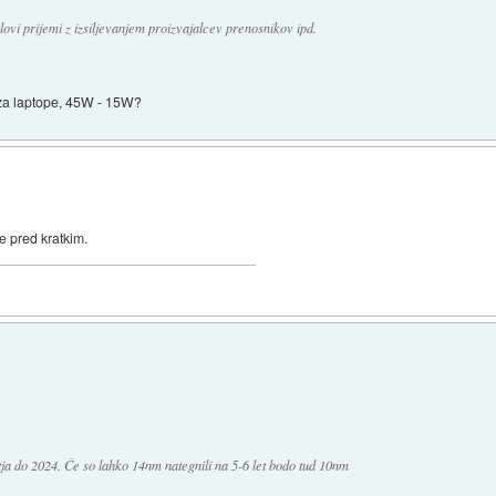
lovi prijemi z izsiljevanjem proizvajalcev prenosnikov ipd.
 za laptope, 45W - 15W?
e pred kratkim.
tja do 2024. Če so lahko 14nm nategnili na 5-6 let bodo tud 10nm