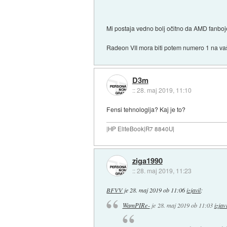
Mi postaja vedno bolj očitno da AMD fanboj
Radeon VII mora biti potem numero 1 na vaš
D3m
::
28. maj 2019, 11:10
Fensi tehnologija? Kaj je to?
|HP EliteBook|R7 8840U|
ziga1990
::
28. maj 2019, 11:23
BFVV
je
28. maj 2019 ob 11:06
izjavil
:
WamPIRe-
je
28. maj 2019 ob 11:03
izjavi