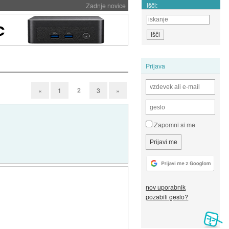
Išči:
Zadnje novice
Prijava
2
«
1
3
»
Zapomni si me
nov uporabnik
pozabili geslo?