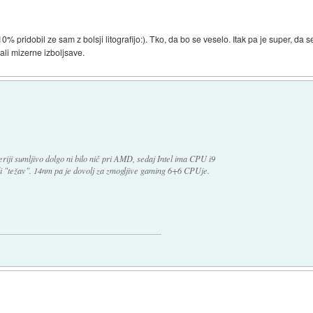
0% pridobil ze sam z bolsji litografijo:). Tko, da bo se veselo. Itak pa je super, da 
li mizerne izboljsave.
iji sumljivo dolgo ni bilo nič pri AMD, sedaj Intel ima CPU i9
i "težav". 14nm pa je dovolj za zmogljive gaming 6+6 CPUje.