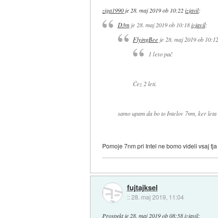
ziga1990
je
28. maj 2019 ob 10:22
izjavil
:
D3m
je
28. maj 2019 ob 10:18
izjavil
:
FlyingBee
je
28. maj 2019 ob 10:1
1 leto pač
Čez 2 leti.
samo upam da bo to Intelov 7nm, ker let
Pomoje 7nm pri Intel ne bomo videli vsaj tj
fujtajksel
::
28. maj 2019, 11:04
Prospekt
je
28. maj 2019 ob 08:58
izjavil
: