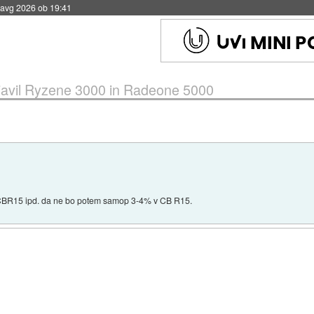
 avg 2026 ob 19:41
avil Ryzene 3000 in Radeone 5000
re CBR15 ipd. da ne bo potem samop 3-4% v CB R15.