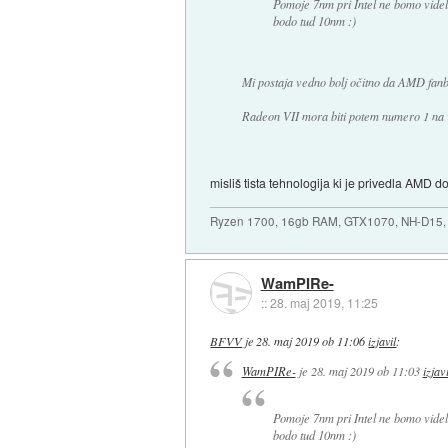
Pomoje 7nm pri Intel ne bomo videli
bodo tud 10nm :)
Mi postaja vedno bolj očitno da AMD fanb
Radeon VII mora biti potem numero 1 na v
misliš tista tehnologija ki je privedla AMD d
Ryzen 1700, 16gb RAM, GTX1070, NH-D15, 
WamPIRe-
::
28. maj 2019, 11:25
BFVV
je
28. maj 2019 ob 11:06
izjavil
:
WamPIRe-
je
28. maj 2019 ob 11:03
izjavi
Pomoje 7nm pri Intel ne bomo videli
bodo tud 10nm :)