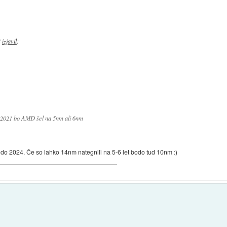
2
izjavil
:
a 2021 bo AMD šel na 5nm ali 6nm
a do 2024. Če so lahko 14nm nategnili na 5-6 let bodo tud 10nm :)