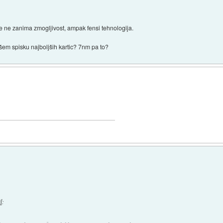
e ne zanima zmogljivost, ampak fensi tehnologija.
em spisku najboljših kartic? 7nm pa to?
l
: