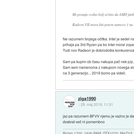
Mi postaja vedno bolj očitno da AMD fanbo
Radeon VII mora biti potem numero 1 na v
Ne razumem tvojega očitka. Intel je sedel n
prihaja pa 3rd Ryzen pa bo Intel moral zop
Tudi nov Radeon je dobrodošla konkurenca v
Sam pa kupim ob času nakupa pač nek p/p, k
Sam sem namenoma z nakupom novega sistema 
na 3 generacijo... 2019 bomo pa videli.
ziga1990
::
28. maj 2019, 11:31
jaz pa razumem BFVV njemu je važno je da je
dvakrat več ni pomembno
Ryzen 1700, 16gb RAM, GTX1070, NH-D15, 