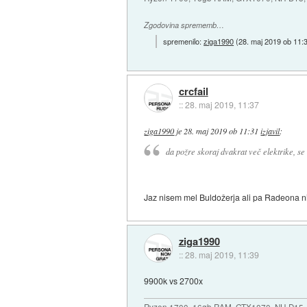
Zgodovina sprememb…
spremenilo:
ziga1990
(
28. maj 2019 ob 11:
crcfail
::
28. maj 2019, 11:37
ziga1990
je
28. maj 2019 ob 11:31
izjavil
:
da požre skoraj dvakrat več elektrike, se
Jaz nisem mel Buldožerja ali pa Radeona ni
ziga1990
::
28. maj 2019, 11:39
9900k vs 2700x