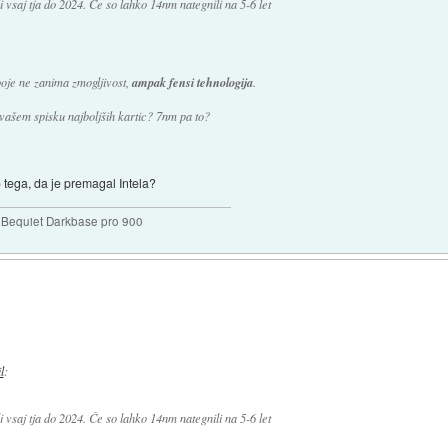
 vsaj tja do 2024. Če so lahko 14nm nategnili na 5-6 let
oje ne zanima zmogljivost,
ampak fensi tehnologija
.
ašem spisku najboljših kartic? 7nm pa to?
o tega, da je premagal Intela?
Bequiet Darkbase pro 900
l
:
 vsaj tja do 2024. Če so lahko 14nm nategnili na 5-6 let