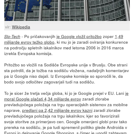
vir:
Wikipedia
- Po pričakovanjih
je Google vložil pritožbo
zoper
1,49
Slo-Tech
milijarde evrov težko globo
, ki mu jo je zaradi oviranja konkurence
na področju spletnih iskalnikov med letoma 2006 in 2016 marca
izrekla Evropska komisija.
Pritožbo so vložili na Sodišče Evropske unije v Bruslju. Obe strani
sta potrdili, da je tožba na sodišču vložena, nadaljnjih komentarjev
pa iz Googla niso dajali. Iz Evropske komisije so sporočili le, da
bodo svojo odločitev zagovarjali tudi na sodišču.
To je sicer že tretja večja globa, ki jo je Google prejel v EU. Lani
je
moral Google plačati 4,34 milijarde evrov
zaradi zlorabe
prevladujočega položaja na trgu operacijskih sistemov za mobilne
naprave,
predlani pa 2,42 milijarde evrov kazni
zaradi zlorabe
prevladujočega položaja na trgu iskalnikov, kjer so favorizirali
svoje storitve za primerjavo cen. Google omenjeni globi prav tako
prereka na sodišču, je pa tudi spremenil politiko glede Androida v
Evropi in delovanje Google Shopping, s čimer je ugodil zahtevam