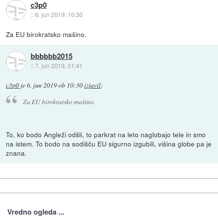
c3p0
::
6. jun 2019, 10:30
Za EU birokratsko mašino.
bbbbbb2015
::
7. jun 2019, 01:41
c3p0
je
6. jun 2019 ob 10:30
izjavil
:
Za EU birokratsko mašino.
To, ko bodo Angleži odšli, to parkrat na leto naglobajo tele in smo
na istem. To bodo na sodišču EU sigurno izgubili, višina globe pa je
znana.
Vredno ogleda ...