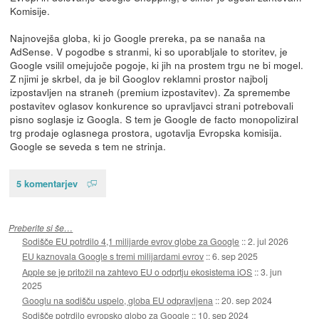
Komisije.
Najnovejša globa, ki jo Google prereka, pa se nanaša na
AdSense. V pogodbe s stranmi, ki so uporabljale to storitev, je
Google vsilil omejujoče pogoje, ki jih na prostem trgu ne bi mogel.
Z njimi je skrbel, da je bil Googlov reklamni prostor najbolj
izpostavljen na straneh (premium izpostavitev). Za spremembe
postavitev oglasov konkurence so upravljavci strani potrebovali
pisno soglasje iz Googla. S tem je Google de facto monopoliziral
trg prodaje oglasnega prostora, ugotavlja Evropska komisija.
Google se seveda s tem ne strinja.
5 komentarjev
Preberite si še…
Sodišče EU potrdilo 4,1 milijarde evrov globe za Google
::
2. jul 2026
EU kaznovala Google s tremi milijardami evrov
::
6. sep 2025
Apple se je pritožil na zahtevo EU o odprtju ekosistema iOS
::
3. jun
2025
Googlu na sodišču uspelo, globa EU odpravljena
::
20. sep 2024
Sodišče potrdilo evropsko globo za Google
::
10. sep 2024