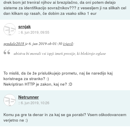
drek bom jst treniral njihov ai brezplačno, da oni potem delajo
sisteme za identifikacijo sovražnikov??? z vesesljem ji na slilkah cel
dan klikam op rasah, če dobim za vsako sliko 1 eur
srnjak
::
6. jun 2019, 09:55
gendale2018
je
6. jun 2019 ob 01:30
izjavil
:
ubistvu bi morali vsi ispji imeti proxije, ki blokirsjo oglase
To misliš, da če že prisluškujejo prometu, naj še naredijo kaj
koristnega za stranko? :)
Nekriptiran HTTP je zakon, kaj ne? :D
Netrunner
::
6. jun 2019, 10:26
Komu pa gre ta denar in za kaj se ga porabi? Vsem oškodovancem
verjetno ne :)