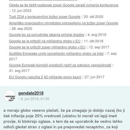
Obeta se še četrti postopek zoper Google zaradi oviranja konkurence
::
12. jun 2023
Tudi ZDA v konkurenčno tožbo zoper Google
::
20. okt 2020
Ameriško pravosodno ministrstvo pripravljeno na tožbo zoper Google
::
28. sep 2020
Google bo za ponudnike iskanja prirejal dražbe
::
4. avg 2019
Google se je pritožil na milijardno globo v EU
::
11. okt 2018
Google se je pritožil zoper milijardno globo v EU
::
12. sep 2017
Sodišče Evropske unije razveljavilo milijardno globo za Intel
::
7. sep
2017
Google Evropski komisiji predložil načrt za odpravo nepravilnosti
::
31. avg 2017
EU Googlu naložila 2,42 milijarde evrov kazni
::
27. jun 2017
gendale2018
::
6. jun 2019, 01:30
a morajo globo vseeno plačati, če pa zmagajo jo dobijo nazaj (ko ji
itak inflacija poje 20% vrednosti (ubistvu bi morali vsi ispji imeti
proxije, ki blokirsjo oglase, s tem da se uporabnik še vedno lahko
odloči gledat stran z oglasi in pa prepovedat recaptcho, za koji