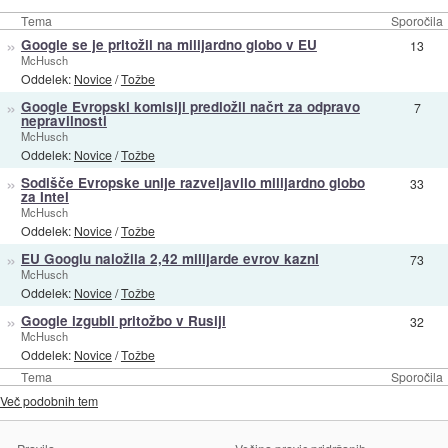
Tema
Sporočila
»
Google se je pritožil na milijardno globo v EU
13
McHusch
Oddelek:
Novice
/
Tožbe
»
Google Evropski komisiji predložil načrt za odpravo
7
nepravilnosti
McHusch
Oddelek:
Novice
/
Tožbe
»
Sodišče Evropske unije razveljavilo milijardno globo
33
za Intel
McHusch
Oddelek:
Novice
/
Tožbe
»
EU Googlu naložila 2,42 milijarde evrov kazni
73
McHusch
Oddelek:
Novice
/
Tožbe
»
Google izgubil pritožbo v Rusiji
32
McHusch
Oddelek:
Novice
/
Tožbe
Tema
Sporočila
Več podobnih tem