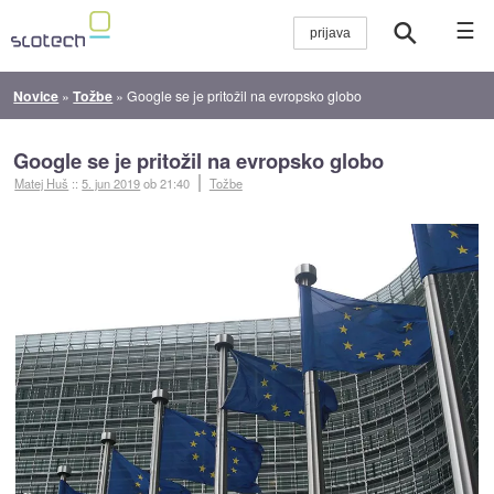
☰
Novice
»
Tožbe
»
Google se je pritožil na evropsko globo
Google se je pritožil na evropsko globo
Matej Huš
::
5. jun 2019
ob 21:40
Tožbe