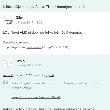
Nihče. LGju jo bo pa Apple. Tisto z denarjem namreč.
D3m
::
7. sep 2017, 18:32
LOL. Torej AMD ni dobil po toliko letih še 0 denarja.
Zgodovina sprememb…
predlagal izbris:
SuperVeloce
(
7. sep 2017 ob 21:30
)
nekikr
::
7. sep 2017, 19:27
shadeX
je
7. sep 2017 ob 16:55
izjavil
:
A bo kdo sploh še kaj odgovarjal? Takih novic je malo morje..ta
teden že druga.
https://slo-tech.com/novice/t707086
Kakšen je tvoj predlog, kako naj sodišče odgovarja za svojo