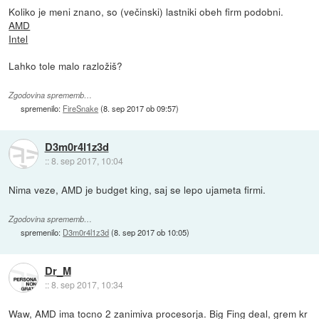
Koliko je meni znano, so (večinski) lastniki obeh firm podobni.
AMD
Intel
Lahko tole malo razložiš?
Zgodovina sprememb…
spremenilo:
FireSnake
(
8. sep 2017 ob 09:57
)
D3m0r4l1z3d
::
8. sep 2017, 10:04
Nima veze, AMD je budget king, saj se lepo ujameta firmi.
Zgodovina sprememb…
spremenilo:
D3m0r4l1z3d
(
8. sep 2017 ob 10:05
)
Dr_M
::
8. sep 2017, 10:34
Waw, AMD ima tocno 2 zanimiva procesorja. Big Fing deal, grem kr