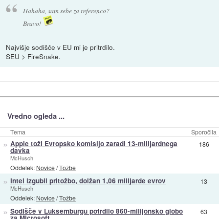
Hahaha, sam sebe za referenco?
Bravo!
Najvišje sodišče v EU mi je pritrdilo.
SEU > FireSnake.
Vredno ogleda ...
Tema
Sporočila
»
Apple toži Evropsko komisijo zaradi 13-milijardnega
186
davka
McHusch
Oddelek:
Novice
/
Tožbe
»
Intel izgubil pritožbo, dolžan 1,06 milijarde evrov
13
McHusch
Oddelek:
Novice
/
Tožbe
»
Sodišče v Luksemburgu potrdilo 860-milijonsko globo
63
za Microsoft