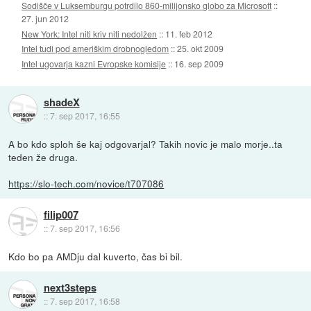
Sodišče v Luksemburgu potrdilo 860-milijonsko globo za Microsoft
::
27. jun 2012
New York: Intel niti kriv niti nedolžen
::
11. feb 2012
Intel tudi pod ameriškim drobnogledom
::
25. okt 2009
Intel ugovarja kazni Evropske komisije
::
16. sep 2009
shadeX
::
7. sep 2017, 16:55
A bo kdo sploh še kaj odgovarjal? Takih novic je malo morje..ta
teden že druga.
https://slo-tech.com/novice/t707086
filip007
::
7. sep 2017, 16:56
Kdo bo pa AMDju dal kuverto, čas bi bil.
next3steps
::
7. sep 2017, 16:58