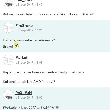
::
8. sep 2017, 13:40
Kot sem rekel, Intel ni ničesar kriv,
krivi so zlobni politokrati
.
FireSnake
::
8. sep 2017, 14:24
Hahaha, sam sebe za referenco?
Bravo!
Markoff
::
8. sep 2017, 18:03
Kaj je, Invictus, ne bomo komentirali lastnih nebuloz?
Kaj torej pozabljajo AMD fanboyi?
PaX_MaN
::
8. sep 2017, 18:05
FireSnake
je
8. sep 2017 ob 14:24
izjavil
: