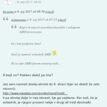
::
8. sep 2017, 09:52
Invictus
je
8. sep 2017 ob 08:50
izjavil
:
scipascapa
je
8. sep 2017 ob 07:25
izjavil
:
Kupci še največ naredimo/naredite z nakupom
AMD procesorja.
In s tem podprete Intel.
Intel je namreč solastnik AMD
.
Pa ta info AMD fanom nonstop uide...
A bejž no? Kakšen delež pa ima?
Jaz sem namreč doslej skrolal do 6. strani (kjer so deleži že zelo
minorni):
http://www.nasdaq.com/symbol/amd/instit...
ti pa skrolaj dalje in nas obvesti, kje ga najdemo. Ker tudi, če je
solastnik, je njegov procent nekje v drugi ali tretji decimalki.