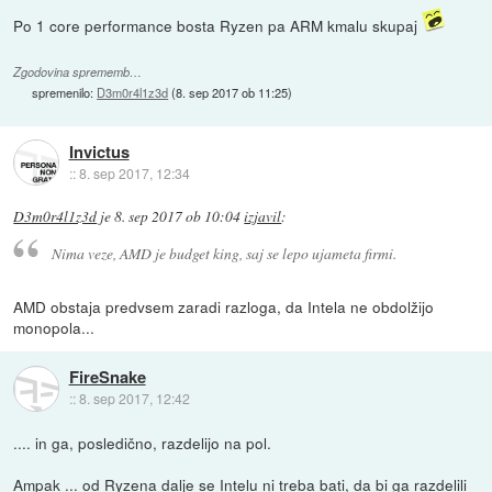
Po 1 core performance bosta Ryzen pa ARM kmalu skupaj
Zgodovina sprememb…
spremenilo:
D3m0r4l1z3d
(
8. sep 2017 ob 11:25
)
Invictus
::
8. sep 2017, 12:34
D3m0r4l1z3d
je
8. sep 2017 ob 10:04
izjavil
:
Nima veze, AMD je budget king, saj se lepo ujameta firmi.
AMD obstaja predvsem zaradi razloga, da Intela ne obdolžijo
monopola...
FireSnake
::
8. sep 2017, 12:42
.... in ga, posledično, razdelijo na pol.
Ampak ... od Ryzena dalje se Intelu ni treba bati, da bi ga razdelili