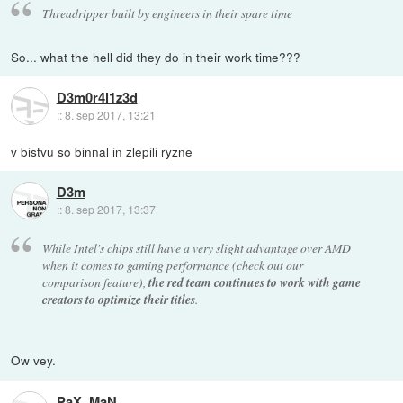
Threadripper built by engineers in their spare time
So... what the hell did they do in their work time???
D3m0r4l1z3d
::
8. sep 2017, 13:21
v bistvu so binnal in zlepili ryzne
D3m
::
8. sep 2017, 13:37
While Intel's chips still have a very slight advantage over AMD
when it comes to gaming performance (check out our
comparison feature),
the red team continues to work with game
creators to optimize their titles
.
Ow vey.
PaX_MaN