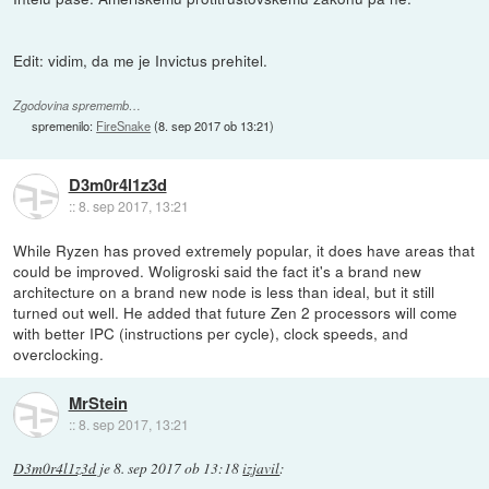
Edit: vidim, da me je Invictus prehitel.
Zgodovina sprememb…
spremenilo:
FireSnake
(
8. sep 2017 ob 13:21
)
D3m0r4l1z3d
::
8. sep 2017, 13:21
While Ryzen has proved extremely popular, it does have areas that
could be improved. Woligroski said the fact it's a brand new
architecture on a brand new node is less than ideal, but it still
turned out well. He added that future Zen 2 processors will come
with better IPC (instructions per cycle), clock speeds, and
overclocking.
MrStein
::
8. sep 2017, 13:21
D3m0r4l1z3d
je
8. sep 2017 ob 13:18
izjavil
: