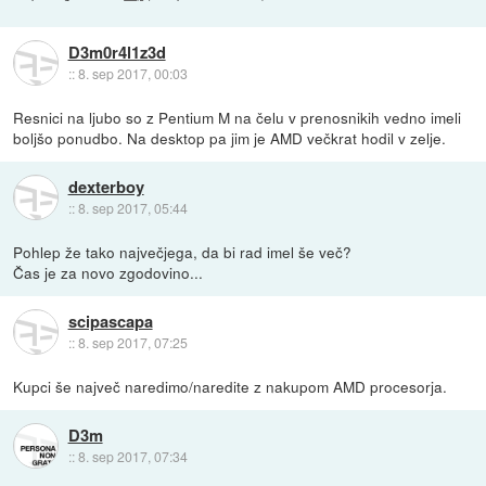
D3m0r4l1z3d
::
8. sep 2017, 00:03
Resnici na ljubo so z Pentium M na čelu v prenosnikih vedno imeli
boljšo ponudbo. Na desktop pa jim je AMD večkrat hodil v zelje.
dexterboy
::
8. sep 2017, 05:44
Pohlep že tako največjega, da bi rad imel še več?
Čas je za novo zgodovino...
scipascapa
::
8. sep 2017, 07:25
Kupci še največ naredimo/naredite z nakupom AMD procesorja.
D3m
::
8. sep 2017, 07:34