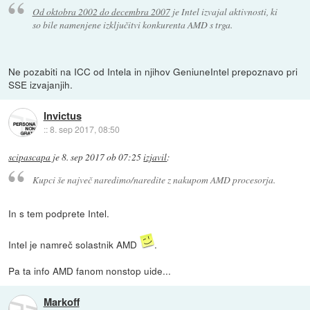
Od oktobra 2002 do decembra 2007
je Intel izvajal aktivnosti, ki
so bile namenjene izključitvi konkurenta AMD s trga.
Ne pozabiti na ICC od Intela in njihov GeniuneIntel prepoznavo pri
SSE izvajanjih.
Invictus
::
8. sep 2017, 08:50
scipascapa
je
8. sep 2017 ob 07:25
izjavil
:
Kupci še največ naredimo/naredite z nakupom AMD procesorja.
In s tem podprete Intel.
Intel je namreč solastnik AMD
.
Pa ta info AMD fanom nonstop uide...
Markoff