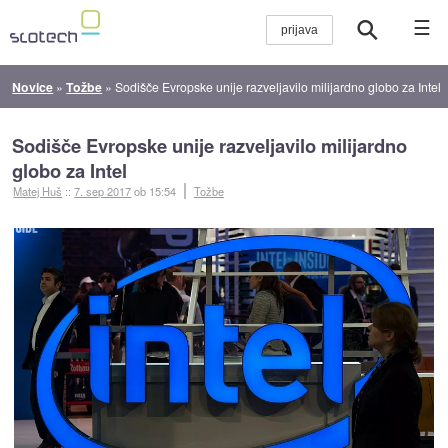
☰
Novice
»
Tožbe
»
Sodišče Evropske unije razveljavilo milijardno globo za Intel
Sodišče Evropske unije razveljavilo milijardno
globo za Intel
Matej Huš
::
7. sep 2017
ob 15:54
Tožbe