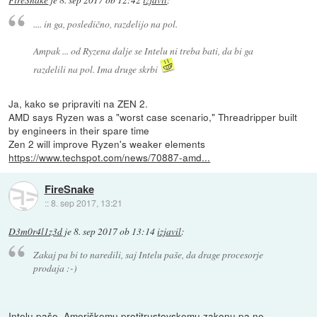
FireSnake
je
8. sep 2017 ob 12:42
izjavil
:
.... in ga, posledično, razdelijo na pol.
Ampak ... od Ryzena dalje se Intelu ni treba bati, da bi ga
razdelili na pol. Ima druge skrbi
Ja, kako se pripraviti na ZEN 2.
AMD says Ryzen was a "worst case scenario," Threadripper built
by engineers in their spare time
Zen 2 will improve Ryzen's weaker elements
https://www.techspot.com/news/70887-amd...
FireSnake
::
8. sep 2017, 13:21
D3m0r4l1z3d
je
8. sep 2017 ob 13:14
izjavil
:
Zakaj pa bi to naredili, saj Intelu paše, da drage procesorje
prodaja :-)
Intelu paše. Ameriškemu protitrustovskemu zakonu pa ne.