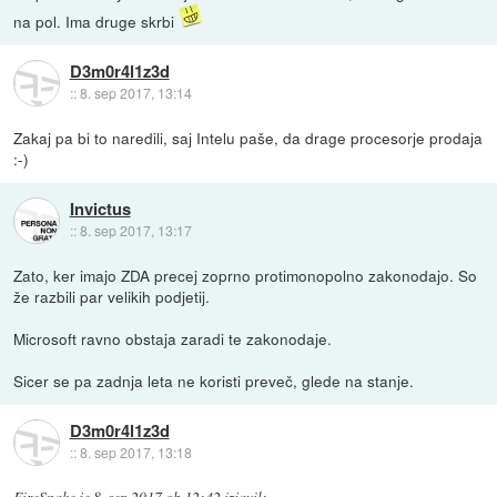
na pol. Ima druge skrbi
D3m0r4l1z3d
::
8. sep 2017, 13:14
Zakaj pa bi to naredili, saj Intelu paše, da drage procesorje prodaja
:-)
Invictus
::
8. sep 2017, 13:17
Zato, ker imajo ZDA precej zoprno protimonopolno zakonodajo. So
že razbili par velikih podjetij.
Microsoft ravno obstaja zaradi te zakonodaje.
Sicer se pa zadnja leta ne koristi preveč, glede na stanje.
D3m0r4l1z3d
::
8. sep 2017, 13:18