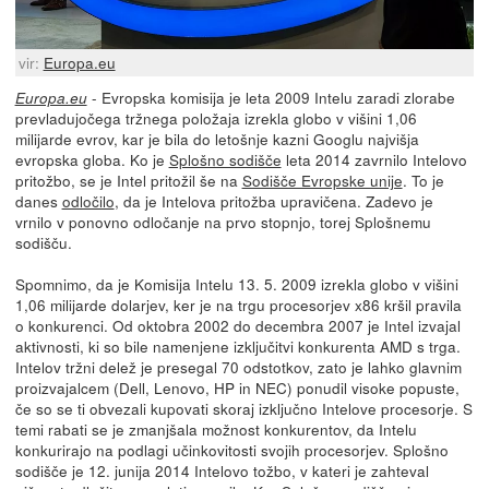
vir:
Europa.eu
- Evropska komisija je leta 2009 Intelu zaradi zlorabe
Europa.eu
prevladujočega tržnega položaja izrekla globo v višini 1,06
milijarde evrov, kar je bila do letošnje kazni Googlu najvišja
evropska globa. Ko je
Splošno sodišče
leta 2014 zavrnilo Intelovo
pritožbo, se je Intel pritožil še na
Sodišče Evropske unije
. To je
danes
odločilo
, da je Intelova pritožba upravičena. Zadevo je
vrnilo v ponovno odločanje na prvo stopnjo, torej Splošnemu
sodišču.
Spomnimo, da je Komisija Intelu 13. 5. 2009 izrekla globo v višini
1,06 milijarde dolarjev, ker je na trgu procesorjev x86 kršil pravila
o konkurenci. Od oktobra 2002 do decembra 2007 je Intel izvajal
aktivnosti, ki so bile namenjene izključitvi konkurenta AMD s trga.
Intelov tržni delež je presegal 70 odstotkov, zato je lahko glavnim
proizvajalcem (Dell, Lenovo, HP in NEC) ponudil visoke popuste,
če so se ti obvezali kupovati skoraj izključno Intelove procesorje. S
temi rabati se je zmanjšala možnost konkurentov, da Intelu
konkurirajo na podlagi učinkovitosti svojih procesorjev. Splošno
sodišče je 12. junija 2014 Intelovo tožbo, v kateri je zahteval