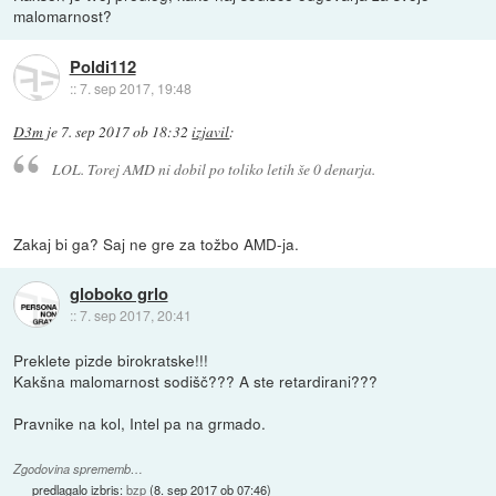
malomarnost?
Poldi112
::
7. sep 2017, 19:48
D3m
je
7. sep 2017 ob 18:32
izjavil
:
LOL. Torej AMD ni dobil po toliko letih še 0 denarja.
Zakaj bi ga? Saj ne gre za tožbo AMD-ja.
globoko grlo
::
7. sep 2017, 20:41
Preklete pizde birokratske!!!
Kakšna malomarnost sodišč??? A ste retardirani???
Pravnike na kol, Intel pa na grmado.
Zgodovina sprememb…
predlagalo izbris:
bzp
(
8. sep 2017 ob 07:46
)