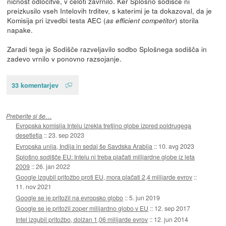
ničnost odločitve, v celoti zavrnilo. Ker Splošno sodišče ni
preizkusilo vseh Intelovih trditev, s katerimi je ta dokazoval, da je
Komisija pri izvedbi testa AEC (
) storila
as efficient competitor
napake.
Zaradi tega je Sodišče razveljavilo sodbo Splošnega sodišča in
zadevo vrnilo v ponovno razsojanje.
33 komentarjev
Preberite si še…
Evropska komisija Intelu izrekla tretjino globe izpred poldrugega
desetletja
::
23. sep 2023
Evropska unija, Indija in sedaj še Savdska Arabija
::
10. avg 2023
Splošno sodišče EU: Intelu ni treba plačati milijardne globe iz leta
2009
::
26. jan 2022
Google izgubil pritožbo proti EU, mora plačati 2,4 milijarde evrov
::
11. nov 2021
Google se je pritožil na evropsko globo
::
5. jun 2019
Google se je pritožil zoper milijardno globo v EU
::
12. sep 2017
Intel izgubil pritožbo, dolžan 1,06 milijarde evrov
::
12. jun 2014