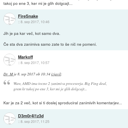
takoj po ene 3, ker mi je glih dolgcajt...
FireSnake
::
8. sep 2017, 10:46
Jih je pa kar več, kot samo dva.
Če sta dva zanimiva samo zate to še nič ne pomeni.
Markoff
::
8. sep 2017, 10:57
Dr_M
je
8. sep 2017 ob 10:34
izjavil
:
Waw, AMD ima tocno 2 zanimiva procesorja. Big Fing deal,
grem kr takoj po ene 3, ker mi je glih dolgcajt...
Kar je za 2 več, kot si ti doslej sproduciral zanimivih komentarjev...
D3m0r4l1z3d
::
8. sep 2017, 11:25