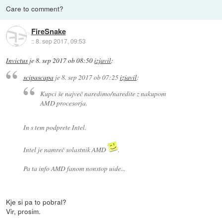
Care to comment?
FireSnake
::
8. sep 2017, 09:53
Invictus
je
8. sep 2017 ob 08:50
izjavil
:
scipascapa
je
8. sep 2017 ob 07:25
izjavil
:
Kupci še največ naredimo/naredite z nakupom
AMD procesorja.
In s tem podprete Intel.
Intel je namreč solastnik AMD
.
Pa ta info AMD fanom nonstop uide...
Kje si pa to pobral?
Vir, prosim.