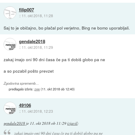
filip007
::
11. okt 2018, 11:28
Saj to je običajno, bo plačal pol verjetno, Bing ne bomo uporabljali.
gendale2018
::
11. okt 2018, 11:29
zakaj imajo oni 90 dni časa če pa ti dobiš globo pa ne
a so pozabil pošto prevzet
Zgodovina sprememb…
predlagalo izbris:
zee
(
11. okt 2018 ob 12:40
)
49106
::
11. okt 2018, 12:23
gendale2018
je
11. okt 2018 ob 11:29
izjavil
:
zakaj imajo oni 90 dni časa če pa ti dobiš globo pa ne