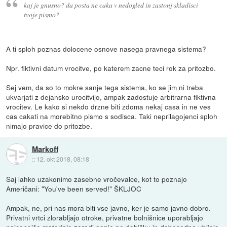
kaj je gnusno? da posta ne caka v nedogled in zastonj skladisci
tvoje pismo?
A ti sploh poznas dolocene osnove nasega pravnega sistema?
Npr. fiktivni datum vrocitve, po katerem zacne teci rok za pritozbo.
Sej vem, da so to mokre sanje tega sistema, ko se jim ni treba
ukvarjati z dejansko urocitvijo, ampak zadostuje arbitrarna fiktivna
vrocitev. Le kako si nekdo drzne biti zdoma nekaj casa in ne ves
cas cakati na morebitno pismo s sodisca. Taki neprilagojenci sploh
nimajo pravice do pritozbe.
Markoff
::
12. okt 2018, 08:18
Saj lahko uzakonimo zasebne vročevalce, kot to poznajo
Američani: "You've been served!" ŠKLJOC
Ampak, ne, pri nas mora biti vse javno, ker je samo javno dobro.
Privatni vrtci zlorabljajo otroke, privatne bolnišnice uporabljajo