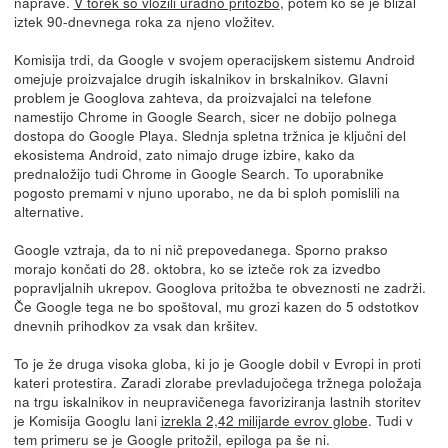
naprave.
V torek so vložili uradno pritožbo
, potem ko se je bližal
iztek 90-dnevnega roka za njeno vložitev.
Komisija trdi, da Google v svojem operacijskem sistemu Android
omejuje proizvajalce drugih iskalnikov in brskalnikov. Glavni
problem je Googlova zahteva, da proizvajalci na telefone
namestijo Chrome in Google Search, sicer ne dobijo polnega
dostopa do Google Playa. Slednja spletna tržnica je ključni del
ekosistema Android, zato nimajo druge izbire, kako da
prednaložijo tudi Chrome in Google Search. To uporabnike
pogosto premami v njuno uporabo, ne da bi sploh pomislili na
alternative.
Google vztraja, da to ni nič prepovedanega. Sporno prakso
morajo končati do 28. oktobra, ko se izteče rok za izvedbo
popravljalnih ukrepov. Googlova pritožba te obveznosti ne zadrži.
Če Google tega ne bo spoštoval, mu grozi kazen do 5 odstotkov
dnevnih prihodkov za vsak dan kršitev.
To je že druga visoka globa, ki jo je Google dobil v Evropi in proti
kateri protestira. Zaradi zlorabe prevladujočega tržnega položaja
na trgu iskalnikov in neupravičenega favoriziranja lastnih storitev
je Komisija Googlu lani
izrekla 2,42 milijarde evrov globe
. Tudi v
tem primeru se je Google pritožil, epiloga pa še ni.