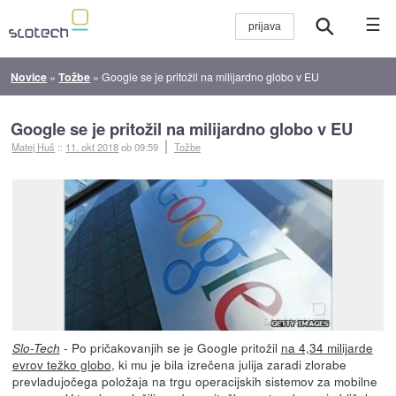
☰
Novice
»
Tožbe
»
Google se je pritožil na milijardno globo v EU
Google se je pritožil na milijardno globo v EU
Matej Huš
::
11. okt 2018
ob 09:59
Tožbe
- Po pričakovanjih se je Google pritožil
na 4,34 milijarde
Slo-Tech
evrov težko globo
, ki mu je bila izrečena julija zaradi zlorabe
prevladujočega položaja na trgu operacijskih sistemov za mobilne