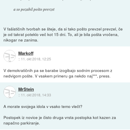
a so pozabil pošto prevzet
V fašističnih tvorbah se šteje, da si tako pošto prevzel prevzel, če
je od takrat poteklo več kot 15 dni. To, ali je bila pošta vročena,
nikogar ne zanima.
Markoff
::
11. okt 2018, 12:25
V demokratičnih pa se barabe izogibajo sodnim procesom z
nedvigom pošte. V vsakem primeru ga nekdo naj***, press.
MrStein
::
11. okt 2018, 14:33
A morate svojega idola v vsako temo vlečt?
Postopek iz novice je čisto druga vrsta postopka kot kazen za
napačno parkiranje.