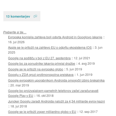
13 komentarjev
Preberite si še…
Evropska komisija zahteva bolj odprta Android in Googlovo iskanje
::
16. jul 2026
Apple se je pritožil na zahtevo EU o odprtju ekosistema iOS
::
3. jun
2025
Google na sodišču v boj z EU 27. septembra
::
12. jul 2021
Google bo za ponudnike iskanja prirejal dražbe
::
4. avg 2019
Google se je pritožil na evropsko globo
::
5. jun 2019
Googlu v ZDA grozi protimonopolna preiskava
::
1. jun 2019
Google evropskim uporabnikom Androida omogočil izbiro brskalnika
::
20. mar 2019
Google bo proizvajalcem pametnih telefonov začel zaračunavati
Google Play v EU
::
16. okt 2018
Juncker Googlu zaradi Androida naložil za 4,34 milijarde evrov kazni
::
18. jul 2018
Google se je pritožil zoper milijardno globo v EU
::
12. sep 2017