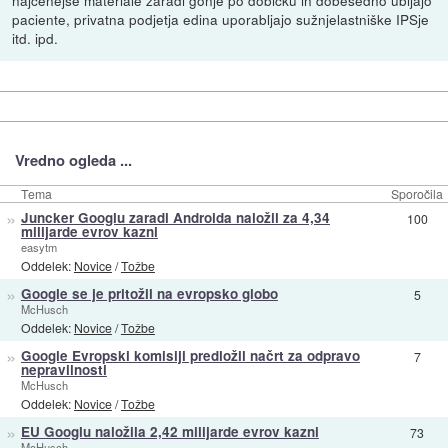
najcenejše materiale zaradi gonje po dobičku in dobesedno ubijajo
paciente, privatna podjetja edina uporabljajo sužnjelastniške IPSje
itd. ipd.
Vredno ogleda ...
Tema
Sporočila
»
Juncker Googlu zaradi Androida naložil za 4,34
100
milijarde evrov kazni
easytm
Oddelek:
Novice
/
Tožbe
»
Google se je pritožil na evropsko globo
5
McHusch
Oddelek:
Novice
/
Tožbe
»
Google Evropski komisiji predložil načrt za odpravo
7
nepravilnosti
McHusch
Oddelek:
Novice
/
Tožbe
»
EU Googlu naložila 2,42 milijarde evrov kazni
73
McHusch