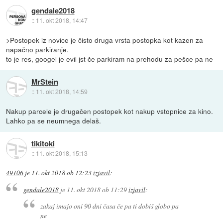
gendale2018
::
11. okt 2018, 14:47
>Postopek iz novice je čisto druga vrsta postopka kot kazen za
napačno parkiranje.
to je res, googel je evil jst če parkiram na prehodu za pešce pa ne
MrStein
::
11. okt 2018, 14:59
Nakup parcele je drugačen postopek kot nakup vstopnice za kino.
Lahko pa se neumnega delaš.
tikitoki
::
11. okt 2018, 15:13
49106
je
11. okt 2018 ob 12:23
izjavil
:
gendale2018
je
11. okt 2018 ob 11:29
izjavil
:
zakaj imajo oni 90 dni časa če pa ti dobiš globo pa
ne