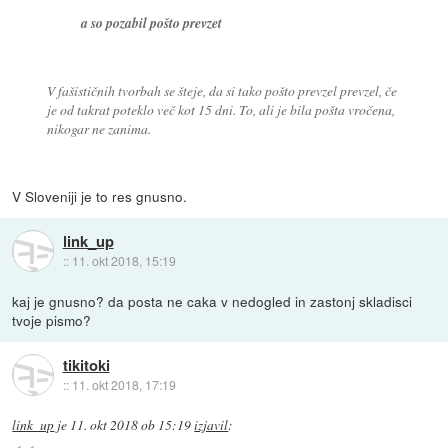
a so pozabil pošto prevzet
V fašističnih tvorbah se šteje, da si tako pošto prevzel prevzel, če
je od takrat poteklo več kot 15 dni. To, ali je bila pošta vročena,
nikogar ne zanima.
V Sloveniji je to res gnusno.
link_up
::
11. okt 2018, 15:19
kaj je gnusno? da posta ne caka v nedogled in zastonj skladisci
tvoje pismo?
tikitoki
::
11. okt 2018, 17:19
link_up
je
11. okt 2018 ob 15:19
izjavil
: