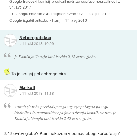
Google Evropski komisiji predložil načrt za odpravo nepravilnosti
::
31. avg 2017
EU Googlu naložila 2,42 milijarde evrov kazni
::
27. jun 2017
Google izgubil pritožbo v Rusiji
::
17. avg 2016
Nebomgabiksa
::
11. okt 2018, 10:09
je Komisija Googlu lani izrekla 2,42 evrov globe.
To je komaj pol dobrega pira...
Markoff
::
11. okt 2018, 11:18
Zaradi zlorabe prevladujočega tržnega položaja na trgu
iskalnikov in neupravičenega favoriziranja lastnih storitev je
Komisija Googlu lani izrekla 2,42 evrov globe.
2,42 evrov globe? Kam nakažem v pomoč ubogi korporaciji?