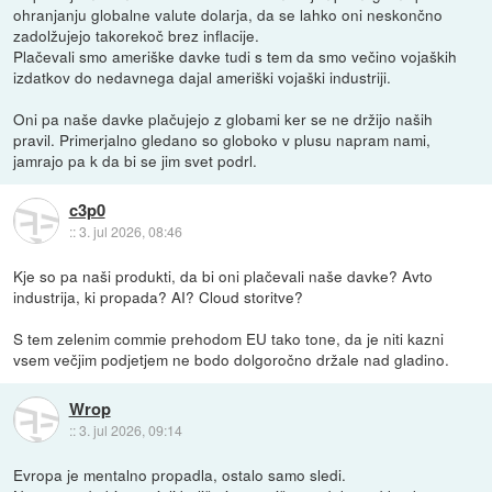
ohranjanju globalne valute dolarja, da se lahko oni neskončno
zadolžujejo takorekoč brez inflacije.
Plačevali smo ameriške davke tudi s tem da smo večino vojaških
izdatkov do nedavnega dajal ameriški vojaški industriji.
Oni pa naše davke plačujejo z globami ker se ne držijo naših
pravil. Primerjalno gledano so globoko v plusu napram nami,
jamrajo pa k da bi se jim svet podrl.
c3p0
::
3. jul 2026, 08:46
Kje so pa naši produkti, da bi oni plačevali naše davke? Avto
industrija, ki propada? AI? Cloud storitve?
S tem zelenim commie prehodom EU tako tone, da je niti kazni
vsem večjim podjetjem ne bodo dolgoročno držale nad gladino.
Wrop
::
3. jul 2026, 09:14
Evropa je mentalno propadla, ostalo samo sledi.