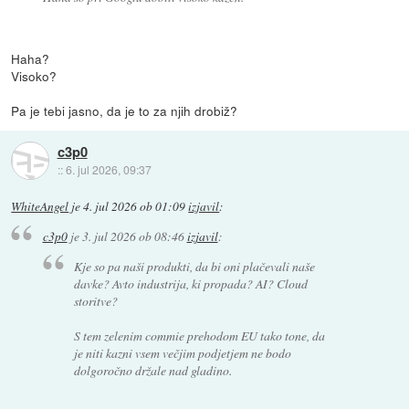
Haha?
Visoko?
Pa je tebi jasno, da je to za njih drobiž?
c3p0
::
6. jul 2026, 09:37
WhiteAngel
je
4. jul 2026 ob 01:09
izjavil
:
c3p0
je
3. jul 2026 ob 08:46
izjavil
:
Kje so pa naši produkti, da bi oni plačevali naše
davke? Avto industrija, ki propada? AI? Cloud
storitve?
S tem zelenim commie prehodom EU tako tone, da
je niti kazni vsem večjim podjetjem ne bodo
dolgoročno držale nad gladino.