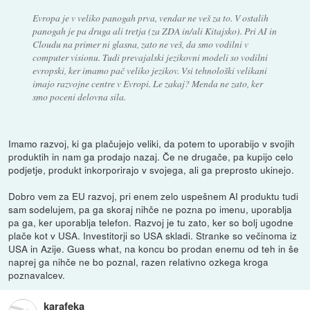
Evropa je v veliko panogah prva, vendar ne veš za to. V ostalih
panogah je pa druga ali tretja (za ZDA in/ali Kitajsko). Pri AI in
Cloudu na primer ni glasna, zato ne veš, da smo vodilni v
computer visionu. Tudi prevajalski jezikovni modeli so vodilni
evropski, ker imamo pač veliko jezikov. Vsi tehnološki velikani
imajo razvojne centre v Evropi. Le zakaj? Menda ne zato, ker
smo poceni delovna sila.
Imamo razvoj, ki ga plačujejo veliki, da potem to uporabijo v svojih
produktih in nam ga prodajo nazaj. Če ne drugače, pa kupijo celo
podjetje, produkt inkorporirajo v svojega, ali ga preprosto ukinejo.
Dobro vem za EU razvoj, pri enem zelo uspešnem AI produktu tudi
sam sodelujem, pa ga skoraj nihče ne pozna po imenu, uporablja
pa ga, ker uporablja telefon. Razvoj je tu zato, ker so bolj ugodne
plače kot v USA. Investitorji so USA skladi. Stranke so večinoma iz
USA in Azije. Guess what, na koncu bo prodan enemu od teh in še
naprej ga nihče ne bo poznal, razen relativno ozkega kroga
poznavalcev.
karafeka