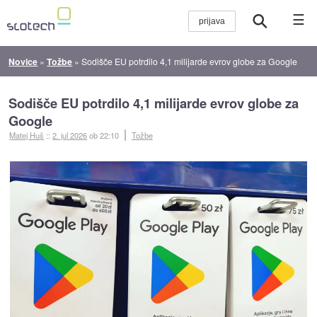
☰
Novice
»
Tožbe
»
Sodišče EU potrdilo 4,1 milijarde evrov globe za Google
Sodišče EU potrdilo 4,1 milijarde evrov globe za
Google
Matej Huš
::
2. jul 2026
ob 22:10
Tožbe