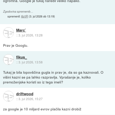
ogromna. Google je tukaj naredil veliko napako.
Zgodovina sprememb…
spremenil:
tilz0R
(
3. jul 2026 ob 13:19
)
Marc`
::
3. jul 2026, 13:28
Prav je Googlu.
fikus_
::
3. jul 2026, 13:58
Tukaj je bila lopovščina gugla in prav je, da so ga kaznovali. O
višini kazni se pa lahko razpravlja. Vprašanje je, koliko
premoženjske koristi so iz tega imeli?
driftwood
::
3. jul 2026, 15:27
za google je 10 miljard evrov plačila kazni drobiž