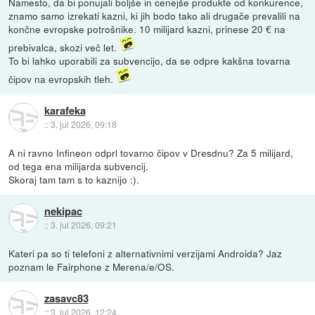
Namesto, da bi ponujali boljše in cenejše produkte od konkurence,
znamo samo izrekati kazni, ki jih bodo tako ali drugače prevalili na
končne evropske potrošnike. 10 milijard kazni, prinese 20 € na
prebivalca, skozi več let.
To bi lahko uporabili za subvencijo, da se odpre kakšna tovarna
čipov na evropskih tleh.
karafeka
::
3. jul 2026, 09:18
A ni ravno Infineon odprl tovarno čipov v Dresdnu? Za 5 milijard,
od tega ena milijarda subvencij.
Skoraj tam tam s to kaznijo :).
nekipac
::
3. jul 2026, 09:21
Kateri pa so ti telefoni z alternativnimi verzijami Androida? Jaz
poznam le Fairphone z Merena/e/OS.
zasavc83
::
3. jul 2026, 12:24