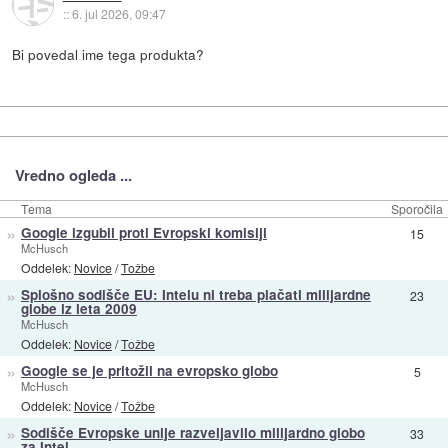
::
6. jul 2026, 09:47
Bi povedal ime tega produkta?
Vredno ogleda ...
Tema
Sporočila
»
Google izgubil proti Evropski komisiji
15
McHusch
Oddelek:
Novice
/
Tožbe
»
Splošno sodišče EU: Intelu ni treba plačati milijardne
23
globe iz leta 2009
McHusch
Oddelek:
Novice
/
Tožbe
»
Google se je pritožil na evropsko globo
5
McHusch
Oddelek:
Novice
/
Tožbe
»
Sodišče Evropske unije razveljavilo milijardno globo
33
za Intel