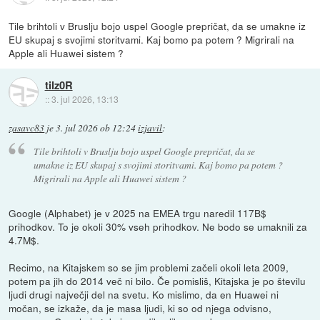
Tile brihtoli v Bruslju bojo uspel Google prepričat, da se umakne iz
EU skupaj s svojimi storitvami. Kaj bomo pa potem ? Migrirali na
Apple ali Huawei sistem ?
tilz0R
::
3. jul 2026, 13:13
zasavc83
je
3. jul 2026 ob 12:24
izjavil
:
Tile brihtoli v Bruslju bojo uspel Google prepričat, da se
umakne iz EU skupaj s svojimi storitvami. Kaj bomo pa potem ?
Migrirali na Apple ali Huawei sistem ?
Google (Alphabet) je v 2025 na EMEA trgu naredil 117B$
prihodkov. To je okoli 30% vseh prihodkov. Ne bodo se umaknili za
4.7M$.
Recimo, na Kitajskem so se jim problemi začeli okoli leta 2009,
potem pa jih do 2014 več ni bilo. Če pomisliš, Kitajska je po številu
ljudi drugi največji del na svetu. Ko mislimo, da en Huawei ni
močan, se izkaže, da je masa ljudi, ki so od njega odvisno,