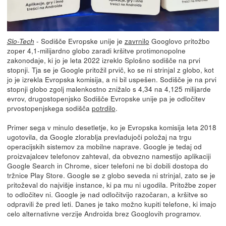
- Sodišče Evropske unije je
zavrnilo
Googlovo pritožbo
Slo-Tech
zoper 4,1-milijardno globo zaradi kršitve protimonopolne
zakonodaje, ki jo je leta 2022 izreklo Splošno sodišče na prvi
stopnji. Tja se je Google pritožil prvič, ko se ni strinjal z globo, kot
jo je izrekla Evropska komisija, a ni bil uspešen. Sodišče je na prvi
stopnji globo zgolj malenkostno znižalo s 4,34 na 4,125 milijarde
evrov, drugostopenjsko Sodišče Evropske unije pa je odločitev
prvostopenjskega sodišča
potrdilo
.
Primer sega v minulo desetletje, ko je Evropska komisija leta 2018
ugotovila, da Google zlorablja prevladujoči položaj na trgu
operacijskih sistemov za mobilne naprave. Google je tedaj od
proizvajalcev telefonov zahteval, da obvezno namestijo aplikaciji
Google Search in Chrome, sicer telefoni ne bi dobili dostopa do
tržnice Play Store. Google se z globo seveda ni strinjal, zato se je
pritoževal do najvišje instance, ki pa mu ni ugodila. Pritožbe zoper
to odločitev ni. Google je nad odločitvijo razočaran, a kršitve so
odpravili že pred leti. Danes je tako možno kupiti telefone, ki imajo
celo alternativne verzije Androida brez Googlovih programov.