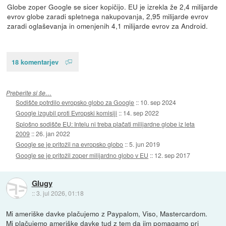
Globe zoper Google se sicer kopičijo. EU je izrekla že 2,4 milijarde
evrov globe zaradi spletnega nakupovanja, 2,95 milijarde evrov
zaradi oglaševanja in omenjenih 4,1 milijarde evrov za Android.
18 komentarjev
Preberite si še…
Sodišče potrdilo evropsko globo za Google
::
10. sep 2024
Google izgubil proti Evropski komisiji
::
14. sep 2022
Splošno sodišče EU: Intelu ni treba plačati milijardne globe iz leta
2009
::
26. jan 2022
Google se je pritožil na evropsko globo
::
5. jun 2019
Google se je pritožil zoper milijardno globo v EU
::
12. sep 2017
Glugy
::
3. jul 2026, 01:18
Mi ameriške davke plačujemo z Paypalom, Viso, Mastercardom.
Mi plačujemo ameriške davke tud z tem da jim pomagamo pri