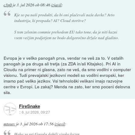
c3p0
je
3. jul 2026 ob 08:46
izjavil
:
Kje so pa naši produkti, da bi oni plačevali naše davke? Avto
industrija, ki propada? AI? Cloud storitve?
S tem zelenim commie prehodom EU tako tone, da je niti kazni
vsem večjim podjetjem ne bodo dolgoročno držale nad gladino.
Evropa je v veliko panogah prva, vendar ne veš za to. V ostalih
panogah je pa druga ali tretja (za ZDA in/ali Kitajsko). Pri AI in
Cloudu na primer ni glasna, zato ne veš, da smo vodilni v computer
visionu. Tudi prevajalski jezikovni modeli so vodilni evropski, ker
imamo pač veliko jezikov. Vsi tehnološki velikani imajo razvojne
centre v Evropi. Le zakaj? Menda ne zato, ker smo poceni delovna
sila.
FireSnake
::
6. jul 2026, 09:27
mtosev
je
3. jul 2026 ob 17:56
izjavil
:
Haha so pri Googlu dobili visoko kazen.