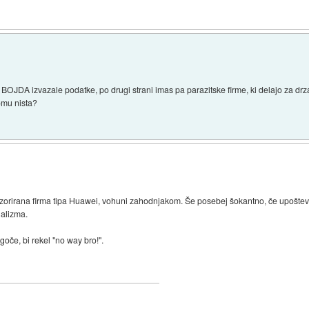
 bi BOJDA izvazale podatke, po drugi strani imas pa parazitske firme, ki delajo za 
omu nista?
onzorirana firma tipa Huawei, vohuni zahodnjakom. Še posebej šokantno, če upošte
nalizma.
goče, bi rekel "no way bro!".