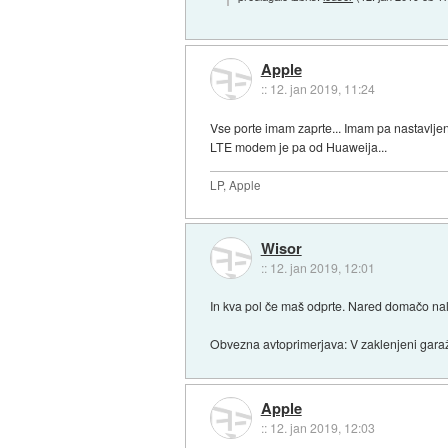
Apple
::
12. jan 2019, 11:24
Vse porte imam zaprte... Imam pa nastavljeno
LTE modem je pa od Huaweija...
LP, Apple
Wisor
::
12. jan 2019, 12:01
In kva pol če maš odprte. Nared domačo nal
Obvezna avtoprimerjava: V zaklenjeni gara
Apple
::
12. jan 2019, 12:03