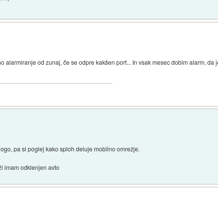
 alarmiranje od zunaj, če se odpre kakšen port... In vsak mesec dobim alarm, da je 
ogo, pa si poglej kako sploh deluje mobilno omrežje.
ži imam odklenjen avto