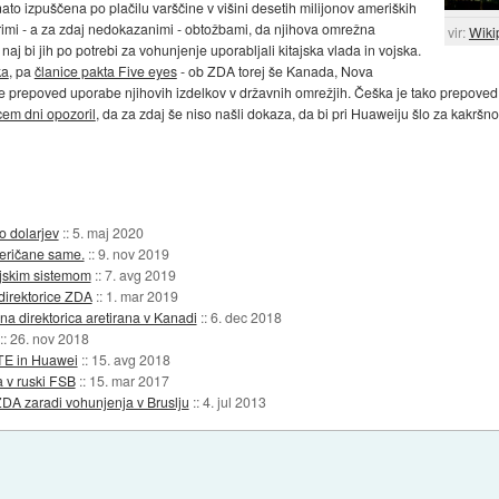
a nato izpuščena po plačilu varščine v višini desetih milijonov ameriških
strimi - a za zdaj nedokazanimi - obtožbami, da njihova omrežna
vir:
Wiki
aj bi jih po potrebi za vohunjenje uporabljali kitajska vlada in vojska.
ka
, pa
članice pakta Five eyes
- ob ZDA torej še Kanada, Nova
vedle prepoved uporabe njihovih izdelkov v državnih omrežjih. Češka je tako prepove
em dni opozoril
, da za zdaj še niso našli dokaza, da bi pri Huaweiju šlo za kakršn
o dolarjev
::
5. maj 2020
meričane same.
::
9. nov 2019
ijskim sistemom
::
7. avg 2019
direktorice ZDA
::
1. mar 2019
na direktorica aretirana v Kanadi
::
6. dec 2018
::
26. nov 2018
TE in Huawei
::
15. avg 2018
 v ruski FSB
::
15. mar 2017
DA zaradi vohunjenja v Bruslju
::
4. jul 2013