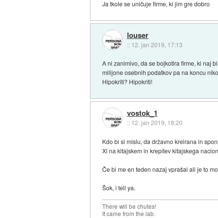
Ja tkole se uničuje firme, ki jim gre dobro
louser
::
12. jan 2019, 17:13
A ni zanimivo, da se bojkotira firme, ki naj
milijone osebnih podatkov pa na koncu nik
Hipokriti? Hipokriti!
vostok_1
::
12. jan 2019, 18:20
Kdo bi si mislu, da državno kreirana in sp
Xi na kitajskem in krepitev kitajskega nacio
Če bi me en teden nazaj vprašal ali je to mo
Šok, i tell ya.
There will be chutes!
It came from the lab.