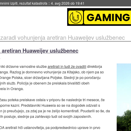
eto za večkratno uporabo
::
4. avg 2026 ob 19:41
zaradi vohunjenja aretiran Huaweijev uslužbenec
 aretiran Huaweijev uslužbenec
O
niki državne varnostne službe
aretirali in tudi že ovadili
direktorja
Wanga. Razlog je domnevno vohunjenje za Kitajsko, ob njem pa so
range Polska, sicer državljana Poljske. Slednji je po poročanju
nih služb. Policija je obenem že preiskala bivališči obeh
weia in Oranga.
času poteka preiskave ostala v priporu še naslednje tri mesece, če
 zaporne kazni. Predstavniki Huaweia so se na dogodek odzvali s
 jo preučujejo, za zdaj pa je ne želijo komentirati. Poudarili so še, da
rih posluje, slednje pa zahtevajo tudi od svojih zaposlenih.
aretirali hči ustanovitelja, pa podpredsednico uprave in prvo