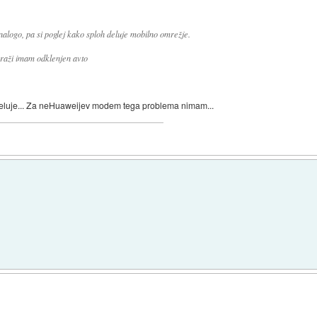
alogo, pa si poglej kako sploh deluje mobilno omrežje.
raži imam odklenjen avto
deluje... Za neHuaweijev modem tega problema nimam...