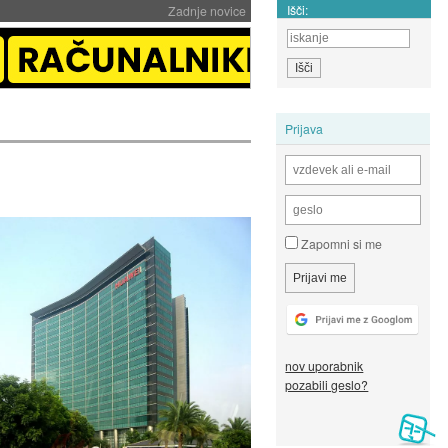
Išči:
Zadnje novice
Prijava
Zapomni si me
nov uporabnik
pozabili geslo?