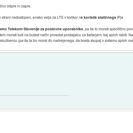
ično odpre in zapre.
e strani nedostopen, enako velja za LTE v kolikor n
e koristiš statičnega
IPja
amo Telekom Slovenije za poslovne uporabnike
, pa še to moraš specifično pove
otem moraš tudi na butast način povedat prodajalcu za šaltarjem, kaj sploh rabiš. Naj
 uslužbencu (pa še ta bo moral do nadrejenega, da bosta skupaj v sistemu sploh našl