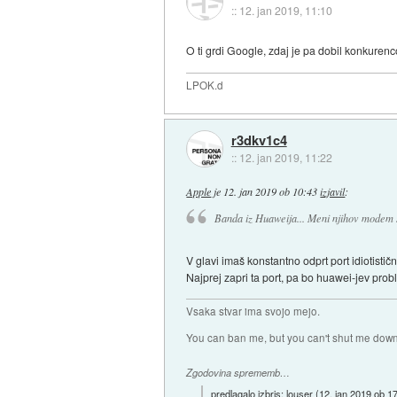
::
12. jan 2019, 11:10
O ti grdi Google, zdaj je pa dobil konkuren
LPOK.d
r3dkv1c4
::
12. jan 2019, 11:22
Apple
je
12. jan 2019 ob 10:43
izjavil
:
Banda iz Huaweija... Meni njihov modem s
V glavi imaš konstantno odprt port idiotist
Najprej zapri ta port, pa bo huawei-jev probl
Vsaka stvar ima svojo mejo.
You can ban me, but you can't shut me down
Zgodovina sprememb…
predlagalo izbris:
louser
(
12. jan 2019 ob 1