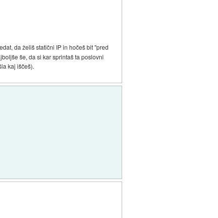
dat, da želiš statični IP in hočeš bit "pred
boljše še, da si kar sprintaš ta poslovni
a kaj iščeš).