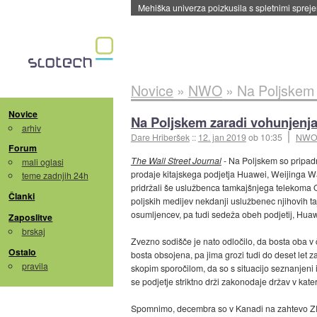
Evropska vesoljska agencija razvija svojo rak
Novice
»
NWO
»
Na Poljskem 
Novice
Na Poljskem zaradi vohunjenja
arhiv
Dare Hriberšek
::
12. jan 2019
ob 10:35
NW
Forum
The Wall Street Journal
- Na Poljskem so pripad
mali oglasi
prodaje kitajskega podjetja Huawei, Weijinga 
teme zadnjih 24h
pridržali še uslužbenca tamkajšnjega telekoma O
Članki
poljskih medijev nekdanji uslužbenec njihovih taj
osumljencev, pa tudi sedeža obeh podjetij, Hua
Zaposlitve
brskaj
Zvezno sodišče je nato odločilo, da bosta oba v 
Ostalo
bosta obsojena, pa jima grozi tudi do deset let
pravila
skopim sporočilom, da so s situacijo seznanjeni in
se podjetje striktno drži zakonodaje držav v kate
Spomnimo, decembra so v Kanadi na zahtevo ZDA 