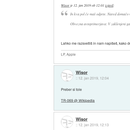
Wisor
je
12. jan 2019 ob 12:01
izjavil
:
In kva pol če maš odprte. Nared domačo n
Obvezna avtoprimerjava: V zaklenjeni ga
Lahko me razsvetliš in nam napišeš, kako 
LP, Apple
Wisor
::
12. jan 2019, 12:04
Preber si tole
TR-069 @ Wikipedia
Wisor
::
12. jan 2019, 12:13