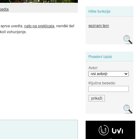
pedia
Hitre funkcije
seznam tem
d sprva uvedla,
nato pa preklicala
, nemški šef
okoli vohunjenje.
Posebni izpisi
Avtor:
Ključna beseda: