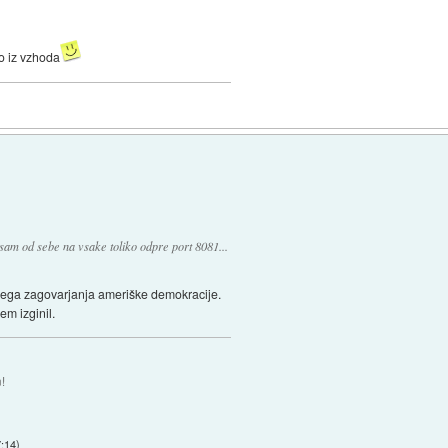
co iz vzhoda
am od sebe na vsake toliko odpre port 8081...
ičnega zagovarjanja ameriške demokracije.
em izginil.
!
7:14
)