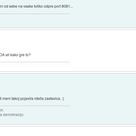
 od sebe na vsake toliko odpre port 8081...
ZDA ali kako gre to?
i meni takoj pojavila rdeča zastavica. :)
ch.
za demokracijo.