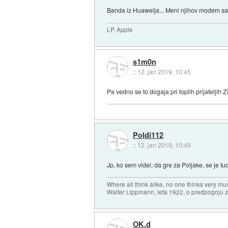
Banda iz Huaweija... Meni njihov modem sam
LP, Apple
s1m0n
::
12. jan 2019, 10:45
Pa vedno se to dogaja pri toplih prijateljih 
Poldi112
::
12. jan 2019, 10:49
Jp, ko sem videl, da gre za Poljake, se je tud
Where all think alike, no one thinks very mu
Walter Lippmann, leta 1922, o predpogoju 
OK.d