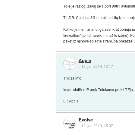
Tole je razlog, zakaj se ti port 8081 avtomat
TL;DR: Če si na 3G omrežju si itq iz zunanj
Koliko je meni znano, ga zaenkrat ponuja
s
firewallom" (pri dinamiki nimaš te izbire). P
paket iz njihove spletne strani, pa pokažeš
Apple
::
12. jan 2019, 12:17
Tnx za info.
Imam statični IP prek Telekoma prek LTEja.
LP, Apple
Evolve
::
12. jan 2019, 15:07