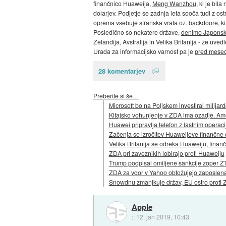
finančnico Huaweija,
Meng Wanzhou
, ki je bil
dolarjev. Podjetje se zadnja leta sooča tudi z o
oprema vsebuje stranska vrata oz. backdoore, ki n
Posledično so nekatere države,
denimo Japons
Zelandija, Avstralija in Velika Britanija - že u
Urada za informacijsko varnost pa je
pred mesec
28 komentarjev
Preberite si še…
Microsoft bo na Poljskem investiral milijard
Kitajsko vohunjenje v ZDA ima ozadje. A
Huawei pripravlja telefon z lastnim operac
Začenja se izročitev Huaweijeve finančne 
Velika Britanija se odreka Huaweiju, finanč
ZDA pri zaveznikih lobirajo proti Huaweiju
Trump podpisal omiljene sankcije zoper Z
ZDA za vdor v Yahoo obtožujejo zaposlena
Snowdnu zmanjkuje držav, EU ostro proti Z
Apple
::
12. jan 2019, 10:43