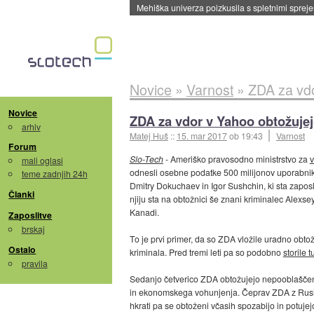
Evropska vesoljska agencija razvija svojo rak
Novice
»
Varnost
»
ZDA za vdo
Novice
ZDA za vdor v Yahoo obtožujej
arhiv
Matej Huš
::
15. mar 2017
ob 19:43
Varnost
Forum
Slo-Tech
- Ameriško pravosodno ministrstvo za
v
mali oglasi
odnesli osebne podatke 500 milijonov uporabni
teme zadnjih 24h
Dmitry Dokuchaev in Igor Sushchin, ki sta zapo
Članki
njiju sta na obtožnici še znani kriminalec Alexsey 
Kanadi.
Zaposlitve
brskaj
To je prvi primer, da so ZDA vložile uradno obt
Ostalo
kriminala. Pred tremi leti pa so podobno
storile 
pravila
Sedanjo četverico ZDA obtožujejo nepooblaščeneg
in ekonomskega vohunjenja. Čeprav ZDA z Rusij
hkrati pa se obtoženi včasih spozabijo in potuje