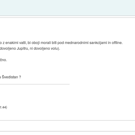
 enakimi vatli, bi oboji morali biti pod mednarodnimi sankcijami in offline.
dovoljeno Jupitru, ni dovoljeno volu).
ično.
za Švedistan ?
1:44
)