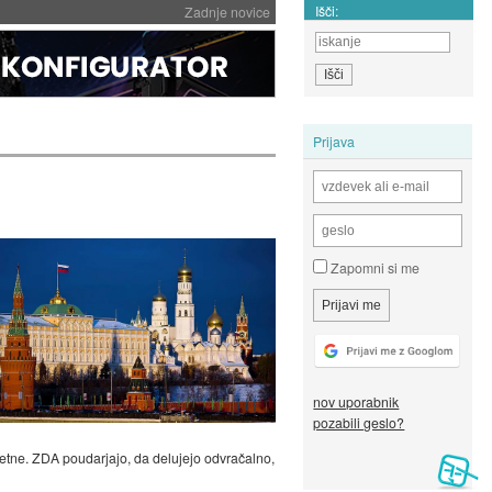
Išči:
Zadnje novice
Prijava
Zapomni si me
nov uporabnik
pozabili geslo?
tne. ZDA poudarjajo, da delujejo odvračalno,