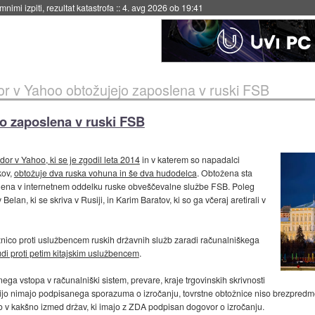
eto za večkratno uporabo
::
4. avg 2026 ob 19:41
r v Yahoo obtožujejo zaposlena v ruski FSB
o zaposlena v ruski FSB
dor v Yahoo, ki se je zgodil leta 2014
in v katerem so napadalci
kov,
obtožuje dva ruska vohuna in še dva hudodelca
. Obtožena sta
slena v internetnem oddelku ruske obveščevalne službe FSB. Poleg
Belan, ki se skriva v Rusiji, in Karim Baratov, ki so ga včeraj aretirali v
ožnico proti uslužbencem ruskih državnih služb zaradi računalniškega
tudi proti petim kitajskim uslužbencem
.
a vstopa v računalniški sistem, prevare, kraje trgovinskih skrivnosti
o nimajo podpisanega sporazuma o izročanju, tovrstne obtožnice niso brezpredme
jo v kakšno izmed držav, ki imajo z ZDA podpisan dogovor o izročanju.