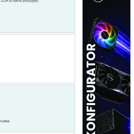
 ZDA to samo potrjujejo.
 ruska.