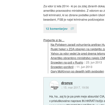
Za vdor iz leta 2014 - ki po za zdaj zbranih dok
ameriško pravosodno ministrstvo. Z vdorom so zbi
tudi kriminalci, ki so zbrane podatke potem izkor
besedami, FSB je najel kriminalne podizvajalce
12 komentarjev
Preberite si še…
Na Poljskem zaradi vohunjenja aretiran H
Ruski heker v ZDA obsojen na najdaljšo z
Yahoo za vdor vedel že pred dvema letom
Ameriško obrambno ministrstvo najelo C
Snowden na poti v Rusijo
::
23. jun 2013
Snowden poniknil
::
11. jun 2013
Gary McKinnon po desetih letih svoboden
dronyx
::
15. mar 2017, 19:56
Ha, ha...saj to je pa prek meje absurda! C
v prisluškovalne naprave IN HKRATI tožijo a