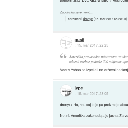
pomeni izraz "DVOREZNI MEČ"? Rusi očitno o
Zgodovina sprememb…
spremenil:
dronyx
(
15. mar 2017 ob 20:05
)
gus5
::
15. mar 2017, 22:25
Ameriško pravosodno ministrstvo za vdor v
odnesli osebne podatke 500 milijonov upo
Vdor v Yahoo so izpeljali ne-državni hackerji,
jype
::
15. mar 2017, 23:05
dronyx> Ha, ha...saj to je pa prek meje absu
Ne, ni. Ameriška zakonodaja je jasna. Za 