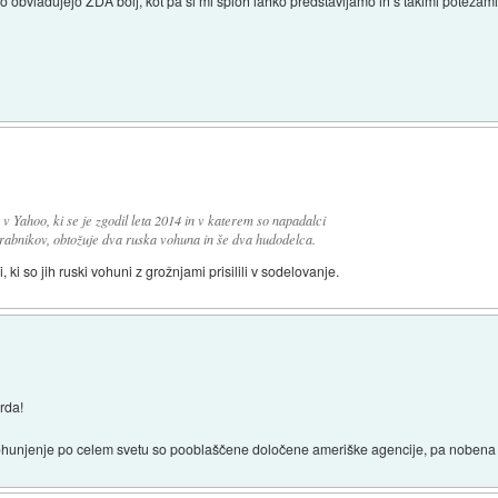
bvladujejo ZDA bolj, kot pa si mi sploh lahko predstavljamo in s takimi potezami
 Yahoo, ki se je zgodil leta 2014 in v katerem so napadalci
rabnikov, obtožuje dva ruska vohuna in še dva hudodelca.
 ki so jih ruski vohuni z grožnjami prisilili v sodelovanje.
rda!
vohunjenje po celem svetu so pooblaščene določene ameriške agencije, pa nobena