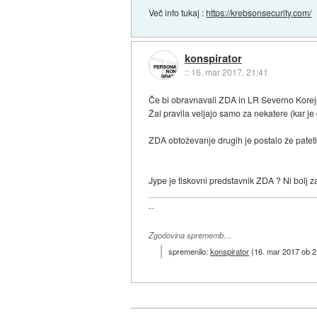
Več info tukaj :
https://krebsonsecurity.com/
konspirator
::
16. mar 2017, 21:41
Če bi obravnavali ZDA in LR Severno Korejo z
Žal pravila veljajo samo za nekatere (kar je 
ZDA obtoževanje drugih je postalo že patet
Jype je tiskovni predstavnik ZDA ? Ni bolj 
--
Zgodovina sprememb…
spremenilo:
konspirator
(
16. mar 2017 ob 2