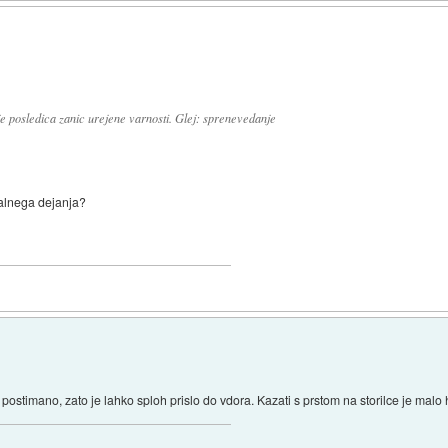
 je posledica zanic urejene varnosti. Glej: sprenevedanje
nalnega dejanja?
 postimano, zato je lahko sploh prislo do vdora. Kazati s prstom na storilce je malo