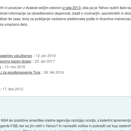
azih ni povezan z dvakrat večjim vdorom
iz leta 2013
, oba pa je Yahoo razkril šele la
rali informacije za obveščevalno dejavnost, zlasti o novinarjih, oporečnikih in dr
iščali še zase, torej za pošiljanje neželene elektronske pošte in finančne malverzac
 za umazano delo.
uaweijev uslužbenec
::
12. jan 2019
aporno kazen doslej
::
23. apr 2017
a
::
10. nov 2016
MU za spodkopavanje Tora
::
26. feb 2016
::
17. dec 2012
IA, NSA ter podobne ameriške vladne agencije razvijajo orodja, s katerimi spremen
gente FSB, ker so jim vdrli v Yahoo? In namestili volitve in pokradli cel kup osebn