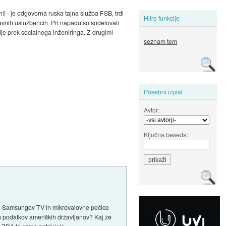
ni! - je odgovorna ruska tajna služba FSB, trdi
Hitre funkcije
žavnih uslužbencih. Pri napadu so sodelovali
ije prek socialnega inženiringa. Z drugimi
seznam tem
Posebni izpisi
Avtor:
Ključna beseda:
ijo Samsungov TV in mikrovalovne pečice
ih podatkov ameriških državljanov? Kaj že