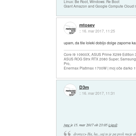
Linux: Be Root, Windows: Re Boot
Giant Amazon and Google Compute Cloud in
mtosev
::
16. mar 2017, 11:25
upam, da tile loleki dobijo dolge zaporne ka
Core i9 10900X, ASUS Prime X299 Edition 
ASUS ROG Strix RTX 2080 Super, Samsung
Pro,
Enermax Platimax 1700W | moj oče darko 
D3m
::
16. mar 2017, 11:31
jype
je
15. mar 2017 ob 23:05
izjavil
:
dronyx> Ha, ha...saj to je pa prek meje a