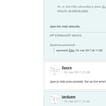
Ne, ni. Ameriška zakonodaja je jasna.
Za 
agencije, pa nobena ruska.
Jype čez mejo absurda.
|HP EliteBook|R7 8840U|
Zgodovina sprememb…
spremenil:
D3m
(
16. mar 2017 ob 11:32
)
Spura
::
16. mar 2017, 21:28
Jype je cisto prav povedal. Kar se tice amer
tardusm
::
16. mar 2017, 21:32