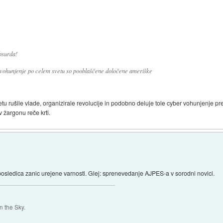
bsurda!
a vohunjenje po celem svetu so pooblaščene določene ameriške
tu rušile vlade, organizirale revolucije in podobno deluje tole cyber vohunjenje pre
 žargonu reče krti.
 posledica zanic urejene varnosti. Glej: sprenevedanje AJPES-a v sorodni novici.
 the Sky.