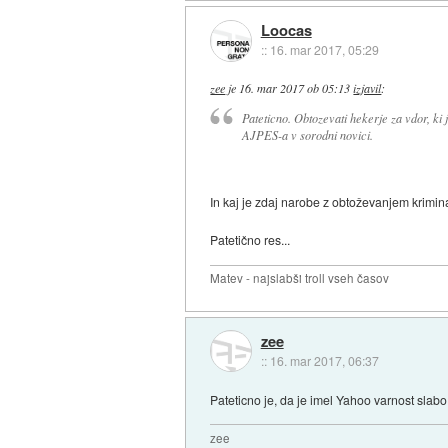
Loocas
::
16. mar 2017, 05:29
zee
je
16. mar 2017 ob 05:13
izjavil
:
Pateticno. Obtozevati hekerje za vdor, ki
AJPES-a v sorodni novici.
In kaj je zdaj narobe z obtoževanjem krimi
Patetično res...
Matev - najslabši troll vseh časov
zee
::
16. mar 2017, 06:37
Pateticno je, da je imel Yahoo varnost slabo
zee