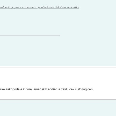
vohunjenje po celem svetu so pooblaščene določene ameriške
iske zakonodaje in torej ameriskih sodisc je zakljucek cisto logicen.