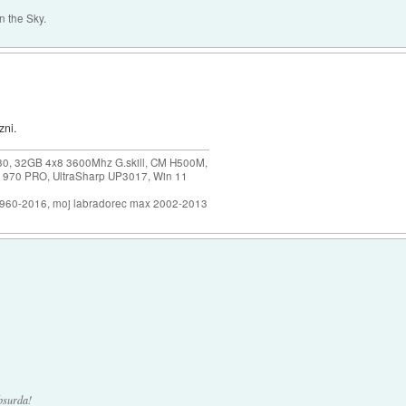
 the Sky.
zni.
30, 32GB 4x8 3600Mhz G.skill, CM H500M,
 970 PRO, UltraSharp UP3017, Win 11
1960-2016, moj labradorec max 2002-2013
bsurda!