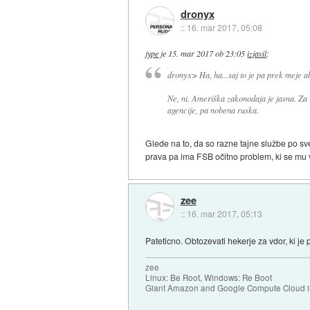
dronyx
::
16. mar 2017, 05:08
jype
je
15. mar 2017 ob 23:05
izjavil
:
dronyx> Ha, ha...saj to je pa prek meje a
Ne, ni. Ameriška zakonodaja je jasna. Z
agencije, pa nobena ruska.
Glede na to, da so razne tajne službe po sve
prava pa ima FSB očitno problem, ki se mu v
zee
::
16. mar 2017, 05:13
Pateticno. Obtozevati hekerje za vdor, ki je
zee
Linux: Be Root, Windows: Re Boot
Giant Amazon and Google Compute Cloud in