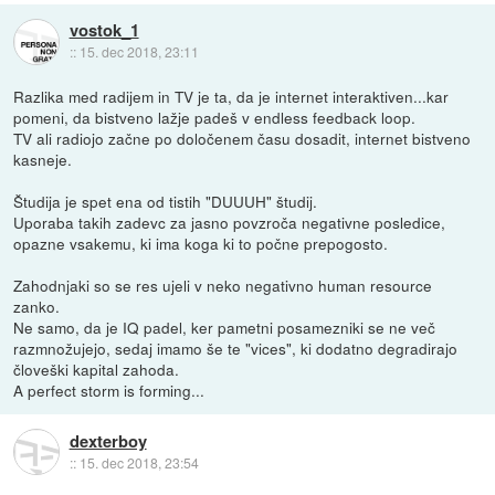
vostok_1
::
15. dec 2018, 23:11
Razlika med radijem in TV je ta, da je internet interaktiven...kar
pomeni, da bistveno lažje padeš v endless feedback loop.
TV ali radiojo začne po določenem času dosadit, internet bistveno
kasneje.
Študija je spet ena od tistih "DUUUH" študij.
Uporaba takih zadevc za jasno povzroča negativne posledice,
opazne vsakemu, ki ima koga ki to počne prepogosto.
Zahodnjaki so se res ujeli v neko negativno human resource
zanko.
Ne samo, da je IQ padel, ker pametni posamezniki se ne več
razmnožujejo, sedaj imamo še te "vices", ki dodatno degradirajo
človeški kapital zahoda.
A perfect storm is forming...
dexterboy
::
15. dec 2018, 23:54