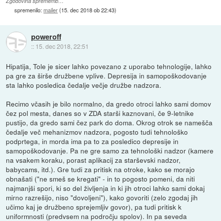
Zgodovina sprememb…
spremenilo:
mailer
(
15. dec 2018 ob 22:43
)
poweroff
::
15. dec 2018, 22:51
Hipatija, Tole je sicer lahko povezano z uporabo tehnologije, lahko
pa gre za širše družbene vplive. Depresija in samopoškodovanje
sta lahko posledica čedalje večje družbe nadzora.
Recimo včasih je bilo normalno, da gredo otroci lahko sami domov
čez pol mesta, danes so v ZDA starši kaznovani, če 9-letnike
pustijo, da gredo sami čez park do doma. Okrog otrok se namešča
čedalje več mehanizmov nadzora, pogosto tudi tehnološko
podprtega, in morda ima pa to za posledico depresije in
samopoškodovanje. Pa ne gre samo za tehnološki nadzor (kamere
na vsakem koraku, porast aplikacij za starševski nadzor,
babycams, itd.). Gre tudi za pritisk na otroke, kako se morajo
obnašati ("ne smeš se kregati" - in to pogosto pomeni, da niti
najmanjši spori, ki so del življenja in ki jih otroci lahko sami dokaj
mirno razrešijo, niso "dovoljeni"), kako govoriti (zelo zgodaj jih
učimo kaj je družbeno sprejemljiv govor), pa tudi pritisk k
uniformnosti (predvsem na področju spolov). In pa seveda