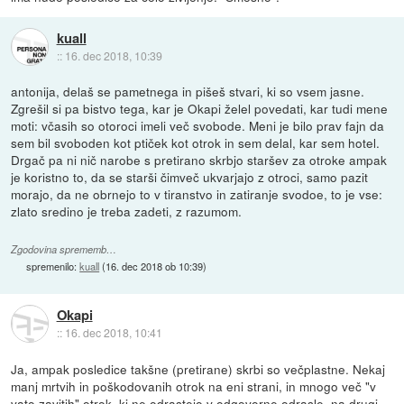
kuall
::
16. dec 2018, 10:39
antonija, delaš se pametnega in pišeš stvari, ki so vsem jasne.
Zgrešil si pa bistvo tega, kar je Okapi želel povedati, kar tudi mene
moti: včasih so otoroci imeli več svobode. Meni je bilo prav fajn da
sem bil svoboden kot ptiček kot otrok in sem delal, kar sem hotel.
Drgač pa ni nič narobe s pretirano skrbjo staršev za otroke ampak
je koristno to, da se starši čimveč ukvarjajo z otroci, samo pazit
morajo, da ne obrnejo to v tiranstvo in zatiranje svodoe, to je vse:
zlato sredino je treba zadeti, z razumom.
Zgodovina sprememb…
spremenilo:
kuall
(
16. dec 2018 ob 10:39
)
Okapi
::
16. dec 2018, 10:41
Ja, ampak posledice takšne (pretirane) skrbi so večplastne. Nekaj
manj mrtvih in poškodovanih otrok na eni strani, in mnogo več "v
vato zavitih" otrok, ki ne odrastejo v odgovorne odrasle, na drugi.