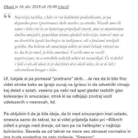
Okapi
je
16. dec 2018 ob 10:09
izjavil
:
Največja razlika, z kdo ve vse kakšnimi posledicami, je pa
dejansko prav (pretirana) skrb staršev za otroke. Včasih smo šli
sami v šolo (in če so katerega pripeljali starši, smo se maminemu
sinčku smejali), popoldan nismo gledali televizije, temveč smo se
na dvorišču igrali kavbojce in indijance, ali s fračami streljali
golobe. Na kolesu ali smučanju nihče ni imel čelade (misel na
to, da bi jo imel, je bila smešna). V avtih smo se vozili
neprivezani, in o otroških sedežih nihče ni razmišljal. Če si dobil
v šoli cvek ali ukor, ti je dal foter dve okoli ušes, in se ni šel z
odvetnikom kregat v šolo.
Uf, tukjale si pa pomesal "pretirano" skrb... Je res da bi bilo fino
videt otroke kako se igrajo zunaj na igriscu in da odvetniki nimajo
kaj delati v solah, vseeno pa nebi rad spet gledal razbitih glav
kolesarjev in smucarjev, otrok ki se odbijajo znotraj vozil
udelezenih v nesrecah, itd.
Pa obljubim ti da je bila ideja, da bi med smucanjem imel celado,
smesna samo do takrat, ko si videl prijatelja kako pri ~80km/h
odleti s proge med drevje, od tam pa na helikopter v najbizjo
bolnisnico. Seveda se od takrat ne more vec obnasat normalno in
ima hude posledice za celo zivljenje. "Smesno".