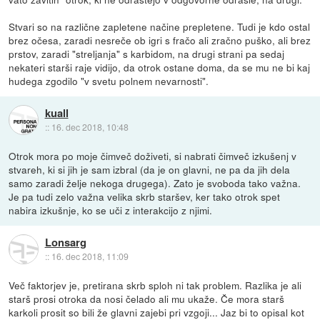
Stvari so na različne zapletene načine prepletene. Tudi je kdo ostal
brez očesa, zaradi nesreče ob igri s fračo ali zračno puško, ali brez
prstov, zaradi "streljanja" s karbidom, na drugi strani pa sedaj
nekateri starši raje vidijo, da otrok ostane doma, da se mu ne bi kaj
hudega zgodilo "v svetu polnem nevarnosti".
kuall
::
16. dec 2018, 10:48
Otrok mora po moje čimveč doživeti, si nabrati čimveč izkušenj v
stvareh, ki si jih je sam izbral (da je on glavni, ne pa da jih dela
samo zaradi želje nekoga drugega). Zato je svoboda tako važna.
Je pa tudi zelo važna velika skrb staršev, ker tako otrok spet
nabira izkušnje, ko se uči z interakcijo z njimi.
Lonsarg
::
16. dec 2018, 11:09
Več faktorjev je, pretirana skrb sploh ni tak problem. Razlika je ali
starš prosi otroka da nosi čelado ali mu ukaže. Če mora starš
karkoli prosit so bili že glavni zajebi pri vzgoji... Jaz bi to opisal kot