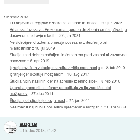
Preberite si še…
EU objavila energijske oznake za telefone in tablice
::
20. jun 2025
Britanska raziskava: Prekomerna uporaba družbenih omrežij škoduje
duševnemu zdravju mladih
::
27. jan 2021
Ne videoigre, družbena omrežja povezana z depresijo pri
mladostnikih
::
16. jul 2019
Študija: med dobrim počutjem in čemenjem pred zasloni ni zaznavne
povezave
::
6. apr 2019
Igranje različnih videoiger korelira z višjo moralnostjo
::
12. feb 2019
Igranje iger škoduje možganom
::
10. avg 2017
Študija: vpliv nasilnih iger na agresijo izjemno šibek
::
8. feb 2016
Uporaba pametnih telefonov preoblikuje za tip zadolžen del
možganov
::
27. dec 2014
Študija: potrpljenje je božja mast
::
27. jan 2011
Nestrpnost naj bi bila posledica sprememb v možganih
::
1. apr 2008
euagrus
::
15. dec 2018, 21:42