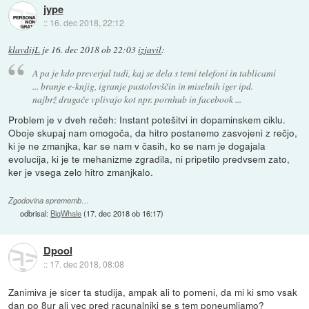
jype
::
16. dec 2018, 22:12
klavdijL
je
16. dec 2018 ob 22:03
izjavil
:
A pa je kdo preverjal tudi, kaj se dela s temi telefoni in tablicami
... branje e-knjig, igranje pustolovščin in miselnih iger ipd.
najbrž drugače vplivajo kot npr. pornhub in facebook ...
Problem je v dveh rečeh: Instant potešitvi in dopaminskem ciklu.
Oboje skupaj nam omogoča, da hitro postanemo zasvojeni z rečjo,
ki je ne zmanjka, kar se nam v časih, ko se nam je dogajala
evolucija, ki je te mehanizme zgradila, ni pripetilo predvsem zato,
ker je vsega zelo hitro zmanjkalo.
Zgodovina sprememb…
odbrisal:
BigWhale
(
17. dec 2018 ob 16:17
)
Dpool
::
17. dec 2018, 08:08
Zanimiva je sicer ta studija, ampak ali to pomeni, da mi ki smo vsak
dan po 8ur ali vec pred racunalniki se s tem poneumljamo?