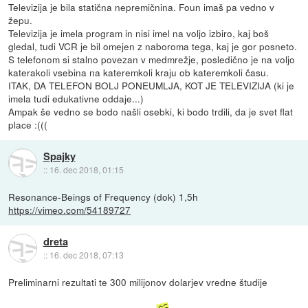
Televizija je bila statična nepremičnina. Foun imaš pa vedno v
žepu.
Televizija je imela program in nisi imel na voljo izbiro, kaj boš
gledal, tudi VCR je bil omejen z naboroma tega, kaj je gor posneto.
S telefonom si stalno povezan v medmrežje, posledično je na voljo
katerakoli vsebina na kateremkoli kraju ob kateremkoli času.
ITAK, DA TELEFON BOLJ PONEUMLJA, KOT JE TELEVIZIJA (ki je
imela tudi edukativne oddaje...)
Ampak še vedno se bodo našli osebki, ki bodo trdili, da je svet flat
place :(((
Spajky
::
16. dec 2018, 01:15
Resonance-Beings of Frequency (dok) 1,5h
https://vimeo.com/54189727
dreta
::
16. dec 2018, 07:13
Preliminarni rezultati te 300 milijonov dolarjev vredne študije