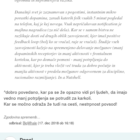
Današnji svet je zaznamovan s pogostimi, instantnim mikro
porastki dopamina, zaradi katerih folk vsakih 5 minut pogledal
na telefon, kaj je kej novega. Vsak nepričakovan notification je
majhna nagradica (za nič dela). Kar se v samem bistvu ne
razlikuje dosti od drugih oblik zasvojenosti, kjer imaš positive
feedback loop (bolj ko se vračaš, raje se vračaš). Študije vseh
zasvojenosti kažejo na spremenjeno delovanje možganov (manj
dopaminskih receptorjev in manj aktivnosti v frontalnem
korteksu, kar po domače pomeni - manj potrpljenja do
aktivnosti, kjer je treba vložit več truda za dobro počutje in
manjša aktivnost v predelu možganov odgovornem za disciplino,
racionalno razmišjanje). In a Nutshell.
^dobro povedano, kar pa se že opazno vidi pri ljudeh, da imajo
vedno manj potrpljenja se potrudit za karkoli.
Kar se močno odraža že tudi na cesti, nestrpnost povsod!
Zgodovina sprememb…
odbrisal:
BigWhale
(
17. dec 2018 ob 16:18
)
Dpool