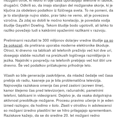
drugačni. Odkrili so, da imajo stanjšan del možganske skorje, ki je
ključna za obdelavo podatkov iz fizičnega sveta. To ne pomeni, da
je to stanjšanje nujno slabo, prav tako ne vemo, ali je povezava
vzročna. Za zdaj so dobili le močno korelacijo, je povedala vodja
študije Gayathri Dowling. Tekom študije bodo ugotovili, ali lahko to
razliko povežejo tudi s kakšnimi opaženimi razlikami v razvoju.
Preliminarni rezultati te 300 milijonov dolarjev vredne študije
pa so
že pokazali
, da pretirana uporaba moderne elektronike škoduje.
Otroci, ki dnevno na tablicah ali telefonih preživijo več kot dve uri,
dosegajo slabše rezultati na preizkusih logičnega razmišljanja in
jezika. Najstniki v povprečju na telefonih prebijejo več kot štiri ure
dnevno. Še več podatkov pričakujemo prihodnje leto.
Včasih so bile generacije zaskrbljene, da mladež čedalje več časa
prebija ob radiu, kasneje pa je bila problematična televizija.
Najnovejša raziskava omenja čas pred zasloni (
),
screen time
kamor štejemo čas pred televizorjem, računalniki, pametnimi
telefoni, tablicami in videoigrami. Dejstvo je, da vsaka dolgotrajna
aktivnost preoblikuje možgane. Procesu pravimo učenje in je eden
izmed razlogov, da hodimo v šolo. Zlasti v otroštvu in adolescenci
so možgani izredno plastični ter se hitro prilagajajo spremembam.
Raziskave kažejo, da se do sredine 20. let možgani redno