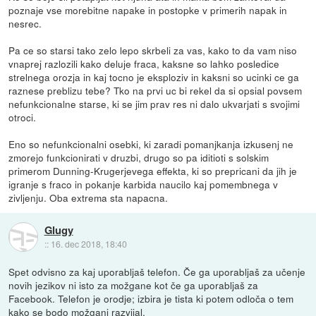
poznaje vse morebitne napake in postopke v primerih napak in
nesrec.
Pa ce so starsi tako zelo lepo skrbeli za vas, kako to da vam niso
vnaprej razlozili kako deluje fraca, kaksne so lahko posledice
strelnega orozja in kaj tocno je eksploziv in kaksni so ucinki ce ga
raznese preblizu tebe? Tko na prvi uc bi rekel da si opsial povsem
nefunkcionalne starse, ki se jim prav res ni dalo ukvarjati s svojimi
otroci.
Eno so nefunkcionalni osebki, ki zaradi pomanjkanja izkusenj ne
zmorejo funkcionirati v druzbi, drugo so pa iditioti s solskim
primerom Dunning-Krugerjevega effekta, ki so prepricani da jih je
igranje s fraco in pokanje karbida naucilo kaj pomembnega v
zivljenju. Oba extrema sta napacna.
Glugy
::
16. dec 2018, 18:40
Spet odvisno za kaj uporabljaš telefon. Če ga uporabljaš za učenje
novih jezikov ni isto za možgane kot če ga uporabljaš za
Facebook. Telefon je orodje; izbira je tista ki potem odloča o tem
kako se bodo možgani razvijal.