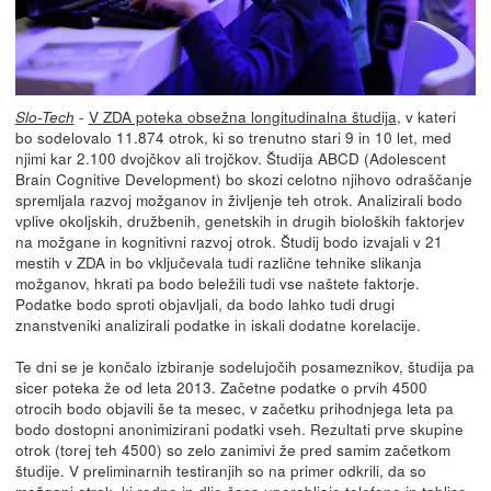
-
V ZDA poteka obsežna longitudinalna študija
, v kateri
Slo-Tech
bo sodelovalo 11.874 otrok, ki so trenutno stari 9 in 10 let, med
njimi kar 2.100 dvojčkov ali trojčkov. Študija ABCD (Adolescent
Brain Cognitive Development) bo skozi celotno njihovo odraščanje
spremljala razvoj možganov in življenje teh otrok. Analizirali bodo
vplive okoljskih, družbenih, genetskih in drugih bioloških faktorjev
na možgane in kognitivni razvoj otrok. Študij bodo izvajali v 21
mestih v ZDA in bo vključevala tudi različne tehnike slikanja
možganov, hkrati pa bodo beležili tudi vse naštete faktorje.
Podatke bodo sproti objavljali, da bodo lahko tudi drugi
znanstveniki analizirali podatke in iskali dodatne korelacije.
Te dni se je končalo izbiranje sodelujočih posameznikov, študija pa
sicer poteka že od leta 2013. Začetne podatke o prvih 4500
otrocih bodo objavili še ta mesec, v začetku prihodnjega leta pa
bodo dostopni anonimizirani podatki vseh. Rezultati prve skupine
otrok (torej teh 4500) so zelo zanimivi že pred samim začetkom
študije. V preliminarnih testiranjih so na primer odkrili, da so
možgani otrok, ki redno in dlje časa uporabljajo telefone in tablice,