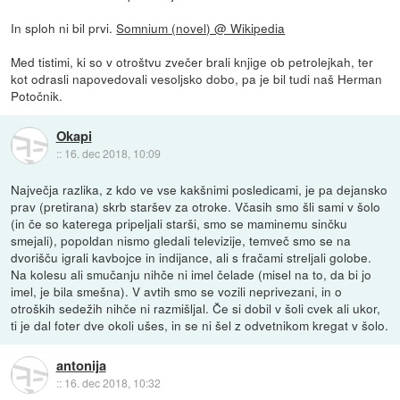
In sploh ni bil prvi.
Somnium (novel) @ Wikipedia
Med tistimi, ki so v otroštvu zvečer brali knjige ob petrolejkah, ter
kot odrasli napovedovali vesoljsko dobo, pa je bil tudi naš Herman
Potočnik.
Okapi
::
16. dec 2018, 10:09
Največja razlika, z kdo ve vse kakšnimi posledicami, je pa dejansko
prav (pretirana) skrb staršev za otroke. Včasih smo šli sami v šolo
(in če so katerega pripeljali starši, smo se maminemu sinčku
smejali), popoldan nismo gledali televizije, temveč smo se na
dvorišču igrali kavbojce in indijance, ali s fračami streljali golobe.
Na kolesu ali smučanju nihče ni imel čelade (misel na to, da bi jo
imel, je bila smešna). V avtih smo se vozili neprivezani, in o
otroških sedežih nihče ni razmišljal. Če si dobil v šoli cvek ali ukor,
ti je dal foter dve okoli ušes, in se ni šel z odvetnikom kregat v šolo.
antonija
::
16. dec 2018, 10:32