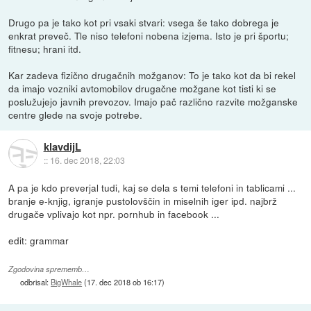
Drugo pa je tako kot pri vsaki stvari: vsega še tako dobrega je
enkrat preveč. Tle niso telefoni nobena izjema. Isto je pri športu;
fitnesu; hrani itd.
Kar zadeva fizično drugačnih možganov: To je tako kot da bi rekel
da imajo vozniki avtomobilov drugačne možgane kot tisti ki se
poslužujejo javnih prevozov. Imajo pač različno razvite možganske
centre glede na svoje potrebe.
klavdijL
::
16. dec 2018, 22:03
A pa je kdo preverjal tudi, kaj se dela s temi telefoni in tablicami ...
branje e-knjig, igranje pustolovščin in miselnih iger ipd. najbrž
drugače vplivajo kot npr. pornhub in facebook ...
edit: grammar
Zgodovina sprememb…
odbrisal:
BigWhale
(
17. dec 2018 ob 16:17
)