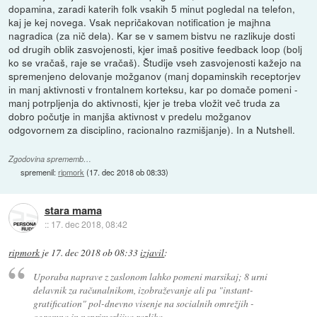
dopamina, zaradi katerih folk vsakih 5 minut pogledal na telefon,
kaj je kej novega. Vsak nepričakovan notification je majhna
nagradica (za nič dela). Kar se v samem bistvu ne razlikuje dosti
od drugih oblik zasvojenosti, kjer imaš positive feedback loop (bolj
ko se vračaš, raje se vračaš). Študije vseh zasvojenosti kažejo na
spremenjeno delovanje možganov (manj dopaminskih receptorjev
in manj aktivnosti v frontalnem korteksu, kar po domače pomeni -
manj potrpljenja do aktivnosti, kjer je treba vložit več truda za
dobro počutje in manjša aktivnost v predelu možganov
odgovornem za disciplino, racionalno razmišjanje). In a Nutshell.
Zgodovina sprememb…
spremenil:
ripmork
(
17. dec 2018 ob 08:33
)
stara mama
::
17. dec 2018, 08:42
ripmork
je
17. dec 2018 ob 08:33
izjavil
:
Uporaba naprave z zaslonom lahko pomeni marsikaj; 8 urni
delavnik za računalnikom, izobraževanje ali pa "instant-
gratification" pol-dnevno visenje na socialnih omrežjih -
ogromna in neprimerljiva razlika.