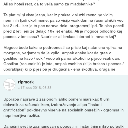
Ali so hoteli rect, da to velja samo za mladoletnike?
Ta plat mi ni cisto jasna, ker iz prakse v sluzbi ravno ne vidim
neumnih ljudi okoli mene, pa so visijo vsak dan na racunalnikih vec
kot 2 uri... ker je to pac narava dela, programerji ipd. To niso poceli
pred 2 leti, eni ze delajo 10+ let enako. Ali je mogoce odlocilno kaj
pocnes v tem casu? Naprimer ali brskas internet in nevem kaj?
Mogoce bodo kaksne podrobnosti se prisle kaj natancno vpliva na
mozgane, verjamem da je vpliv.. ampak enako kot da gres v
gostilno na kavo / sok / vodo ali pa na alkoholno pijaco vsak dan.
Gostilna (racunalnik) je ista, ampak vsebina (ki jo brskas / pocnes /
uporabljas) ki jo pijes pa je drugacna - ena skodljiva, druga ne.
ripmork
::
17. dec 2018, 08:33
Uporaba naprave z zaslonom lahko pomeni marsikaj; 8 urni
delavnik za računalnikom, izobraževanje ali pa "instant-
gratification" pol-dnevno visenje na socialnih omrežjih - ogromna in
neprimerljiva razlika.
Današnji svet je zaznamovan s pogostimi, instantnim mikro porastki