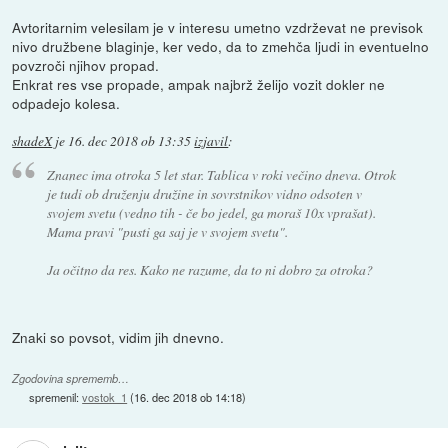
Avtoritarnim velesilam je v interesu umetno vzdrževat ne previsok
nivo družbene blaginje, ker vedo, da to zmehča ljudi in eventuelno
povzroči njihov propad.
Enkrat res vse propade, ampak najbrž želijo vozit dokler ne
odpadejo kolesa.
shadeX
je
16. dec 2018 ob 13:35
izjavil
:
Znanec ima otroka 5 let star. Tablica v roki večino dneva. Otrok
je tudi ob druženju družine in sovrstnikov vidno odsoten v
svojem svetu (vedno tih - če bo jedel, ga moraš 10x vprašat).
Mama pravi "pusti ga saj je v svojem svetu".
Ja očitno da res. Kako ne razume, da to ni dobro za otroka?
Znaki so povsot, vidim jih dnevno.
Zgodovina sprememb…
spremenil:
vostok_1
(
16. dec 2018 ob 14:18
)