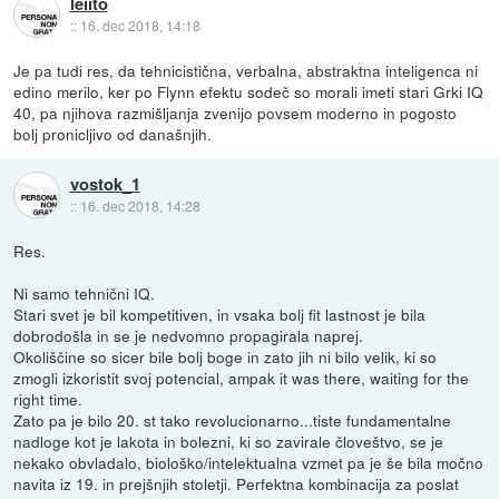
leiito
::
16. dec 2018, 14:18
Je pa tudi res, da tehnicistična, verbalna, abstraktna inteligenca ni
edino merilo, ker po Flynn efektu sodeč so morali imeti stari Grki IQ
40, pa njihova razmišljanja zvenijo povsem moderno in pogosto
bolj pronicljivo od današnjih.
vostok_1
::
16. dec 2018, 14:28
Res.
Ni samo tehnični IQ.
Stari svet je bil kompetitiven, in vsaka bolj fit lastnost je bila
dobrodošla in se je nedvomno propagirala naprej.
Okoliščine so sicer bile bolj boge in zato jih ni bilo velik, ki so
zmogli izkoristit svoj potencial, ampak it was there, waiting for the
right time.
Zato pa je bilo 20. st tako revolucionarno...tiste fundamentalne
nadloge kot je lakota in bolezni, ki so zavirale človeštvo, se je
nekako obvladalo, biološko/intelektualna vzmet pa je še bila močno
navita iz 19. in prejšnjih stoletji. Perfektna kombinacija za poslat