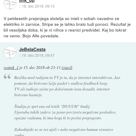
link_up
::
16. dec 2018, 09:10
V petdesetih prejsnjega stoletja so imeli v sobah navadno ze
elektriko in zarnice. Stripe se je lahko bralo tudi ponoci. Rezultat je
bil vesoljska doba, ki je ni nihce v resnici predvidel. Kaj bo tokrat
ne vemo. Bojo Alfe povedale.
JeBelaCesta
::
16. dec 2018, 09:47
vostok_1
je
15. dec 2018 ob 23:11
izjavil
:
Razlika med radijem in TV je ta, da je internet interaktiven...kar
pomeni, da bistveno lažje padeš v endless feedback loop.
TV ali radiojo začne po določenem času dosadit, internet
bistveno kasneje.
Študija je spet ena od tistih "DUUUH" študij.
Uporaba takih zadevc za jasno povzroča negativne posledice,
opazne vsakemu, ki ima koga ki to počne prepogosto.
Zahodnjaki so se res ujeli v neko negativno human resource
zanko.