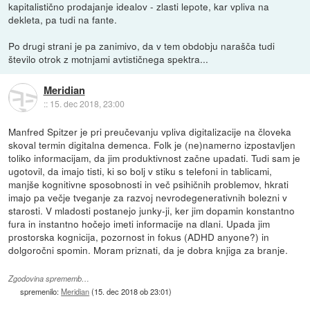
kapitalistično prodajanje idealov - zlasti lepote, kar vpliva na
dekleta, pa tudi na fante.
Po drugi strani je pa zanimivo, da v tem obdobju narašča tudi
število otrok z motnjami avtističnega spektra...
Meridian
::
15. dec 2018, 23:00
Manfred Spitzer je pri preučevanju vpliva digitalizacije na človeka
skoval termin digitalna demenca. Folk je (ne)namerno izpostavljen
toliko informacijam, da jim produktivnost začne upadati. Tudi sam je
ugotovil, da imajo tisti, ki so bolj v stiku s telefoni in tablicami,
manjše kognitivne sposobnosti in več psihičnih problemov, hkrati
imajo pa večje tveganje za razvoj nevrodegenerativnih bolezni v
starosti. V mladosti postanejo junky-ji, ker jim dopamin konstantno
fura in instantno hočejo imeti informacije na dlani. Upada jim
prostorska kognicija, pozornost in fokus (ADHD anyone?) in
dolgoročni spomin. Moram priznati, da je dobra knjiga za branje.
Zgodovina sprememb…
spremenilo:
Meridian
(
15. dec 2018 ob 23:01
)