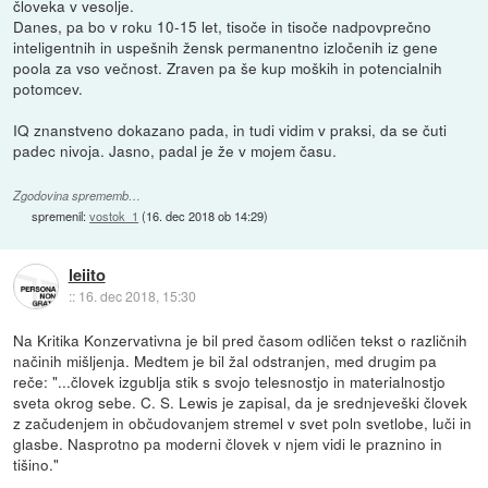
človeka v vesolje.
Danes, pa bo v roku 10-15 let, tisoče in tisoče nadpovprečno
inteligentnih in uspešnih žensk permanentno izločenih iz gene
poola za vso večnost. Zraven pa še kup moških in potencialnih
potomcev.
IQ znanstveno dokazano pada, in tudi vidim v praksi, da se čuti
padec nivoja. Jasno, padal je že v mojem času.
Zgodovina sprememb…
spremenil:
vostok_1
(
16. dec 2018 ob 14:29
)
leiito
::
16. dec 2018, 15:30
Na Kritika Konzervativna je bil pred časom odličen tekst o različnih
načinih mišljenja. Medtem je bil žal odstranjen, med drugim pa
reče: "...človek izgublja stik s svojo telesnostjo in materialnostjo
sveta okrog sebe. C. S. Lewis je zapisal, da je srednjeveški človek
z začudenjem in občudovanjem stremel v svet poln svetlobe, luči in
glasbe. Nasprotno pa moderni človek v njem vidi le praznino in
tišino."