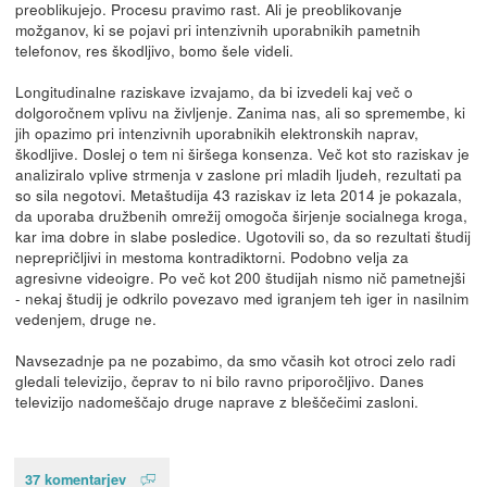
preoblikujejo. Procesu pravimo rast. Ali je preoblikovanje
možganov, ki se pojavi pri intenzivnih uporabnikih pametnih
telefonov, res škodljivo, bomo šele videli.
Longitudinalne raziskave izvajamo, da bi izvedeli kaj več o
dolgoročnem vplivu na življenje. Zanima nas, ali so spremembe, ki
jih opazimo pri intenzivnih uporabnikih elektronskih naprav,
škodljive. Doslej o tem ni širšega konsenza. Več kot sto raziskav je
analiziralo vplive strmenja v zaslone pri mladih ljudeh, rezultati pa
so sila negotovi. Metaštudija 43 raziskav iz leta 2014 je pokazala,
da uporaba družbenih omrežij omogoča širjenje socialnega kroga,
kar ima dobre in slabe posledice. Ugotovili so, da so rezultati študij
neprepričljivi in mestoma kontradiktorni. Podobno velja za
agresivne videoigre. Po več kot 200 študijah nismo nič pametnejši
- nekaj študij je odkrilo povezavo med igranjem teh iger in nasilnim
vedenjem, druge ne.
Navsezadnje pa ne pozabimo, da smo včasih kot otroci zelo radi
gledali televizijo, čeprav to ni bilo ravno priporočljivo. Danes
televizijo nadomeščajo druge naprave z bleščečimi zasloni.
37 komentarjev