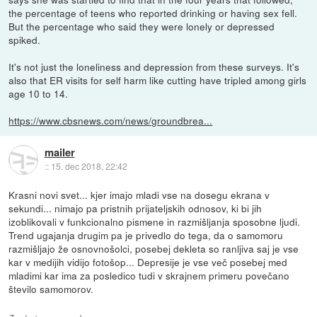
the percentage of teens who reported drinking or having sex fell.
But the percentage who said they were lonely or depressed
spiked.
It's not just the loneliness and depression from these surveys. It's
also that ER visits for self harm like cutting have tripled among girls
age 10 to 14.
https://www.cbsnews.com/news/groundbrea...
mailer
::
15. dec 2018, 22:42
Krasni novi svet... kjer imajo mladi vse na dosegu ekrana v
sekundi... nimajo pa pristnih prijateljskih odnosov, ki bi jih
izoblikovali v funkcionalno pismene in razmišljanja sposobne ljudi.
Trend ugajanja drugim pa je privedlo do tega, da o samomoru
razmišljajo že osnovnošolci, posebej dekleta so ranljiva saj je vse
kar v medijih vidijo fotošop... Depresije je vse več posebej med
mladimi kar ima za posledico tudi v skrajnem primeru povečano
število samomorov.