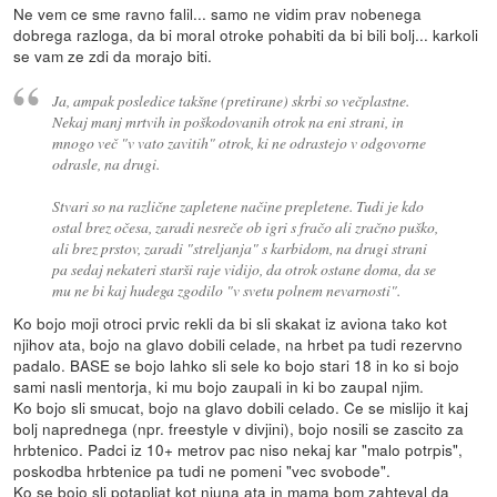
Ne vem ce sme ravno falil... samo ne vidim prav nobenega
dobrega razloga, da bi moral otroke pohabiti da bi bili bolj... karkoli
se vam ze zdi da morajo biti.
Ja, ampak posledice takšne (pretirane) skrbi so večplastne.
Nekaj manj mrtvih in poškodovanih otrok na eni strani, in
mnogo več "v vato zavitih" otrok, ki ne odrastejo v odgovorne
odrasle, na drugi.
Stvari so na različne zapletene načine prepletene. Tudi je kdo
ostal brez očesa, zaradi nesreče ob igri s fračo ali zračno puško,
ali brez prstov, zaradi "streljanja" s karbidom, na drugi strani
pa sedaj nekateri starši raje vidijo, da otrok ostane doma, da se
mu ne bi kaj hudega zgodilo "v svetu polnem nevarnosti".
Ko bojo moji otroci prvic rekli da bi sli skakat iz aviona tako kot
njihov ata, bojo na glavo dobili celade, na hrbet pa tudi rezervno
padalo. BASE se bojo lahko sli sele ko bojo stari 18 in ko si bojo
sami nasli mentorja, ki mu bojo zaupali in ki bo zaupal njim.
Ko bojo sli smucat, bojo na glavo dobili celado. Ce se mislijo it kaj
bolj naprednega (npr. freestyle v divjini), bojo nosili se zascito za
hrbtenico. Padci iz 10+ metrov pac niso nekaj kar "malo potrpis",
poskodba hrbtenice pa tudi ne pomeni "vec svobode".
Ko se bojo sli potapljat kot njuna ata in mama bom zahteval da