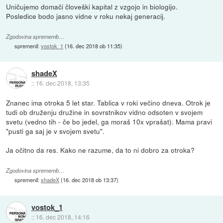
Uničujemo domači človeški kapital z vzgojo in biologijo.
Posledice bodo jasno vidne v roku nekaj generacij.
Zgodovina sprememb…
spremenil:
vostok_1
(
16. dec 2018 ob 11:35
)
shadeX
::
16. dec 2018, 13:35
Znanec ima otroka 5 let star. Tablica v roki večino dneva. Otrok je
tudi ob druženju družine in sovrstnikov vidno odsoten v svojem
svetu (vedno tih - če bo jedel, ga moraš 10x vprašat). Mama pravi
"pusti ga saj je v svojem svetu".
Ja očitno da res. Kako ne razume, da to ni dobro za otroka?
Zgodovina sprememb…
spremenil:
shadeX
(
16. dec 2018 ob 13:37
)
vostok_1
::
16. dec 2018, 14:16