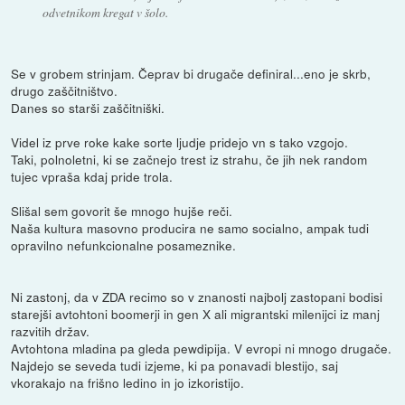
odvetnikom kregat v šolo.
Se v grobem strinjam. Čeprav bi drugače definiral...eno je skrb,
drugo zaščitništvo.
Danes so starši zaščitniški.
Videl iz prve roke kake sorte ljudje pridejo vn s tako vzgojo.
Taki, polnoletni, ki se začnejo trest iz strahu, če jih nek random
tujec vpraša kdaj pride trola.
Slišal sem govorit še mnogo hujše reči.
Naša kultura masovno producira ne samo socialno, ampak tudi
opravilno nefunkcionalne posameznike.
Ni zastonj, da v ZDA recimo so v znanosti najbolj zastopani bodisi
starejši avtohtoni boomerji in gen X ali migrantski milenijci iz manj
razvitih držav.
Avtohtona mladina pa gleda pewdipija. V evropi ni mnogo drugače.
Najdejo se seveda tudi izjeme, ki pa ponavadi blestijo, saj
vkorakajo na frišno ledino in jo izkoristijo.