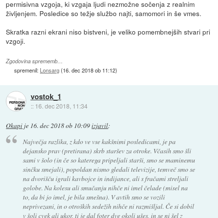
permisivna vzgoja, ki vzgaja ljudi nezmožne sočenja z realnim
življenjem. Posledice so težje službo najti, samomori in še vmes.
Skratka razni ekrani niso bistveni, je veliko pomembnejših stvari pri
vzgoji.
Zgodovina sprememb…
spremenil:
Lonsarg
(
16. dec 2018 ob 11:12
)
vostok_1
::
16. dec 2018, 11:34
Okapi
je
16. dec 2018 ob 10:09
izjavil
:
Največja razlika, z kdo ve vse kakšnimi posledicami, je pa
dejansko prav (pretirana) skrb staršev za otroke. Včasih smo šli
sami v šolo (in če so katerega pripeljali starši, smo se maminemu
sinčku smejali), popoldan nismo gledali televizije, temveč smo se
na dvorišču igrali kavbojce in indijance, ali s fračami streljali
golobe. Na kolesu ali smučanju nihče ni imel čelade (misel na
to, da bi jo imel, je bila smešna). V avtih smo se vozili
neprivezani, in o otroških sedežih nihče ni razmišljal. Če si dobil
v šoli cvek ali ukor, ti je dal foter dve okoli ušes, in se ni šel z