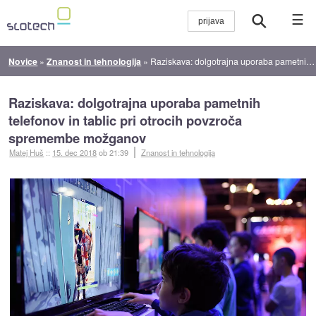
☰
Novice
»
Znanost in tehnologija
»
Raziskava: dolgotrajna uporaba pametnih telefonov in tablic pri otrocih povzroča spremembe možganov
Raziskava: dolgotrajna uporaba pametnih
telefonov in tablic pri otrocih povzroča
spremembe možganov
Matej Huš
::
15. dec 2018
ob 21:39
Znanost in tehnologija