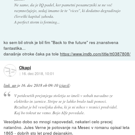
Ne samo, da je IQ padel, ker pametni posamezniki se ne več
razmnožujejo, sedaj imamo še te "vices", ki dodatno degradirajo
človeški kapital zahoda.
A perfect storm is forming...
ko sem bil otrok je bil fim "Back to the future" res znanstvena
fantastika...
današnje otroke čaka pa tole
https://www.imdb.com/title/tt0387808/
Okapi
::
16. dec 2018, 10:01
link_up
je
16. dec 2018 ob 09:10
izjavil
:
V petdesetih prejsnjega stoletja so imeli v sobah navadno ze
elektriko in zarnice. Stripe se je lahko bralo tudi ponoci.
Rezultat je bil vesoljska doba, ki je ni nihce v resnici predvidel.
Kaj bo tokrat ne vemo. Bojo Alfe povedale.
Vesoljsko dobo so mnogi napovedali, nekateri celo precej
natančno. Jules Verne je potovanje na Mesec v romanu opisal leta
1865 - dobrih sto let pred dejanskim.