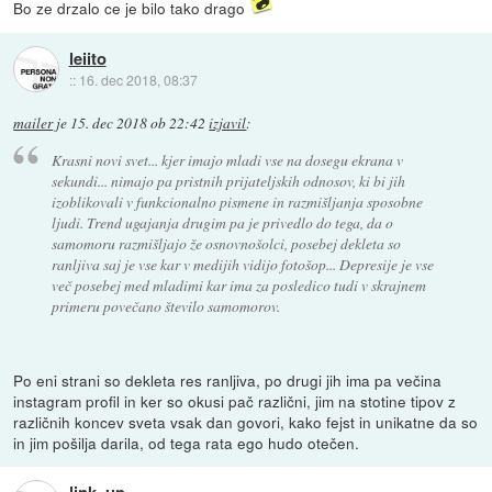
Bo ze drzalo ce je bilo tako drago
leiito
::
16. dec 2018, 08:37
mailer
je
15. dec 2018 ob 22:42
izjavil
:
Krasni novi svet... kjer imajo mladi vse na dosegu ekrana v
sekundi... nimajo pa pristnih prijateljskih odnosov, ki bi jih
izoblikovali v funkcionalno pismene in razmišljanja sposobne
ljudi. Trend ugajanja drugim pa je privedlo do tega, da o
samomoru razmišljajo že osnovnošolci, posebej dekleta so
ranljiva saj je vse kar v medijih vidijo fotošop... Depresije je vse
več posebej med mladimi kar ima za posledico tudi v skrajnem
primeru povečano število samomorov.
Po eni strani so dekleta res ranljiva, po drugi jih ima pa večina
instagram profil in ker so okusi pač različni, jim na stotine tipov z
različnih koncev sveta vsak dan govori, kako fejst in unikatne da so
in jim pošilja darila, od tega rata ego hudo otečen.