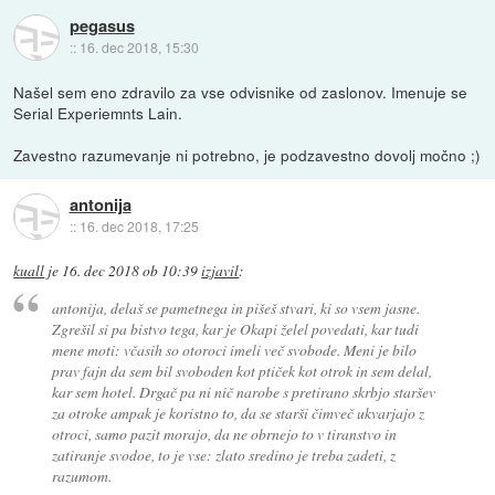
pegasus
::
16. dec 2018, 15:30
Našel sem eno zdravilo za vse odvisnike od zaslonov. Imenuje se
Serial Experiemnts Lain.
Zavestno razumevanje ni potrebno, je podzavestno dovolj močno ;)
antonija
::
16. dec 2018, 17:25
kuall
je
16. dec 2018 ob 10:39
izjavil
:
antonija, delaš se pametnega in pišeš stvari, ki so vsem jasne.
Zgrešil si pa bistvo tega, kar je Okapi želel povedati, kar tudi
mene moti: včasih so otoroci imeli več svobode. Meni je bilo
prav fajn da sem bil svoboden kot ptiček kot otrok in sem delal,
kar sem hotel. Drgač pa ni nič narobe s pretirano skrbjo staršev
za otroke ampak je koristno to, da se starši čimveč ukvarjajo z
otroci, samo pazit morajo, da ne obrnejo to v tiranstvo in
zatiranje svodoe, to je vse: zlato sredino je treba zadeti, z
razumom.