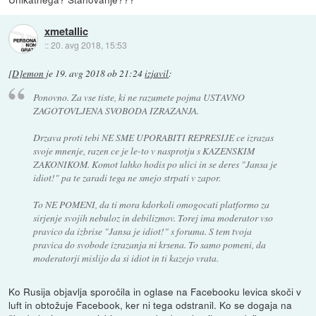
xmetallic
::
20. avg 2018, 15:53
[D]emon
je
19. avg 2018 ob 21:24
izjavil
:
Ponovno. Za vse tiste, ki ne razumete pojma USTAVNO
ZAGOTOVLJENA SVOBODA IZRAZANJA.
Drzava proti tebi NE SME UPORABITI REPRESIJE ce izrazas
svoje mnenje, razen ce je le-to v nasprotju s KAZENSKIM
ZAKONIKOM. Komot lahko hodis po ulici in se deres "Jansa je
idiot!" pa te zaradi tega ne smejo strpati v zapor.
To NE POMENI, da ti mora kdorkoli omogocati platformo za
sirjenje svojih nebuloz in debilizmov. Torej ima moderator vso
pravico da izbrise "Jansa je idiot!" s foruma. S tem tvoja
pravica do svobode izrazanja ni krsena. To samo pomeni, da
moderatorji mislijo da si idiot in ti kazejo vrata.
Ko Rusija objavlja sporočila in oglase na Facebooku levica skoči v
luft in obtožuje Facebook, ker ni tega odstranil. Ko se dogaja na