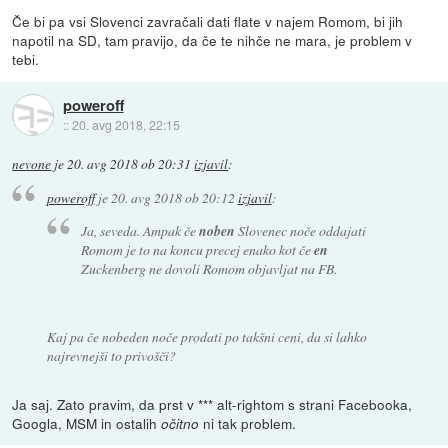
Če bi pa vsi Slovenci zavračali dati flate v najem Romom, bi jih
napotil na SD, tam pravijo, da če te nihče ne mara, je problem v
tebi.
poweroff
::
20. avg 2018, 22:15
nevone
je
20. avg 2018 ob 20:31
izjavil
:
poweroff
je
20. avg 2018 ob 20:12
izjavil
:
Ja, seveda. Ampak če
noben
Slovenec noče oddajati
Romom je to na koncu precej enako kot če
en
Zuckenberg ne dovoli Romom objavljat na FB.
Kaj pa če nobeden noče prodati po takšni ceni, da si lahko
najrevnejši to privošči?
Ja saj. Zato pravim, da prst v *** alt-rightom s strani Facebooka,
Googla, MSM in ostalih
ni tak problem.
očitno