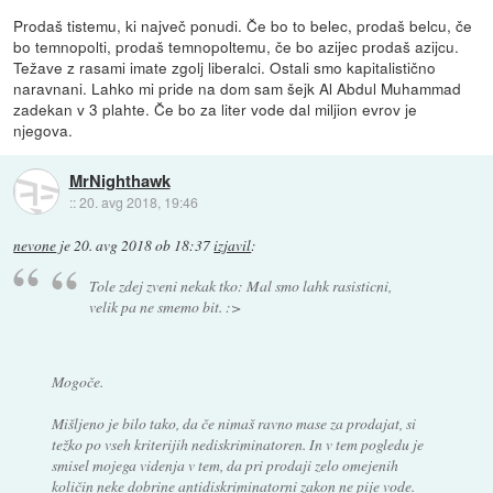
Prodaš tistemu, ki največ ponudi. Če bo to belec, prodaš belcu, če
bo temnopolti, prodaš temnopoltemu, če bo azijec prodaš azijcu.
Težave z rasami imate zgolj liberalci. Ostali smo kapitalistično
naravnani. Lahko mi pride na dom sam šejk Al Abdul Muhammad
zadekan v 3 plahte. Če bo za liter vode dal miljion evrov je
njegova.
MrNighthawk
::
20. avg 2018, 19:46
nevone
je
20. avg 2018 ob 18:37
izjavil
:
Tole zdej zveni nekak tko: Mal smo lahk rasisticni,
velik pa ne smemo bit. :>
Mogoče.
Mišljeno je bilo tako, da če nimaš ravno mase za prodajat, si
težko po vseh kriterijih nediskriminatoren. In v tem pogledu je
smisel mojega videnja v tem, da pri prodaji zelo omejenih
količin neke dobrine antidiskriminatorni zakon ne pije vode.