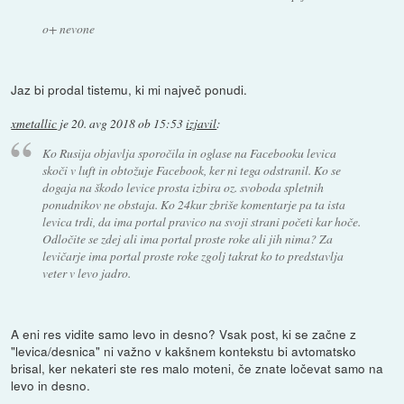
o+ nevone
Jaz bi prodal tistemu, ki mi največ ponudi.
xmetallic
je
20. avg 2018 ob 15:53
izjavil
:
Ko Rusija objavlja sporočila in oglase na Facebooku levica
skoči v luft in obtožuje Facebook, ker ni tega odstranil. Ko se
dogaja na škodo levice prosta izbira oz. svoboda spletnih
ponudnikov ne obstaja. Ko 24kur zbriše komentarje pa ta ista
levica trdi, da ima portal pravico na svoji strani početi kar hoče.
Odločite se zdej ali ima portal proste roke ali jih nima? Za
levičarje ima portal proste roke zgolj takrat ko to predstavlja
veter v levo jadro.
A eni res vidite samo levo in desno? Vsak post, ki se začne z
"levica/desnica" ni važno v kakšnem kontekstu bi avtomatsko
brisal, ker nekateri ste res malo moteni, če znate ločevat samo na
levo in desno.