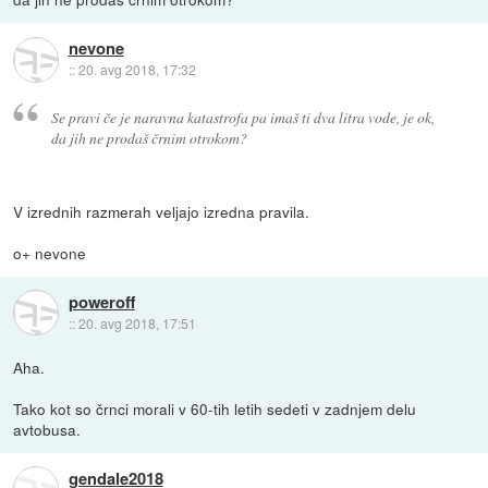
nevone
::
20. avg 2018, 17:32
Se pravi če je naravna katastrofa pa imaš ti dva litra vode, je ok,
da jih ne prodaš črnim otrokom?
V izrednih razmerah veljajo izredna pravila.
o+ nevone
poweroff
::
20. avg 2018, 17:51
Aha.
Tako kot so črnci morali v 60-tih letih sedeti v zadnjem delu
avtobusa.
gendale2018