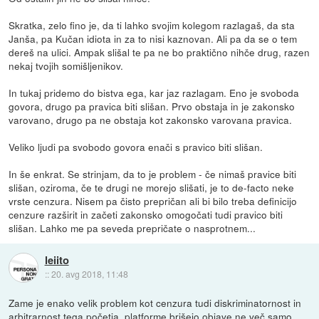
Skratka, zelo fino je, da ti lahko svojim kolegom razlagaš, da sta
Janša, pa Kučan idiota in za to nisi kaznovan. Ali pa da se o tem
dereš na ulici. Ampak slišal te pa ne bo praktično nihče drug, razen
nekaj tvojih somišljenikov.
In tukaj pridemo do bistva ega, kar jaz razlagam. Eno je svoboda
govora, drugo pa pravica biti slišan. Prvo obstaja in je zakonsko
varovano, drugo pa ne obstaja kot zakonsko varovana pravica.
Veliko ljudi pa svobodo govora enači s pravico biti slišan.
In še enkrat. Se strinjam, da to je problem - če nimaš pravice biti
slišan, oziroma, če te drugi ne morejo slišati, je to de-facto neke
vrste cenzura. Nisem pa čisto prepričan ali bi bilo treba definicijo
cenzure razširit in začeti zakonsko omogočati tudi pravico biti
slišan. Lahko me pa seveda prepričate o nasprotnem...
leiito
::
20. avg 2018, 11:48
Zame je enako velik problem kot cenzura tudi diskriminatornost in
arbitrarnost tega početja, platforme brišejo objave ne več samo