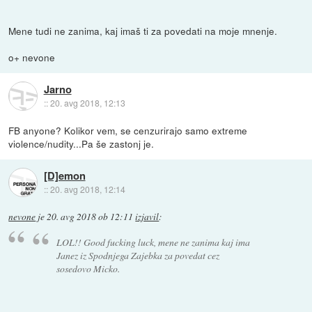
Mene tudi ne zanima, kaj imaš ti za povedati na moje mnenje.
o+ nevone
Jarno
::
20. avg 2018, 12:13
FB anyone? Kolikor vem, se cenzurirajo samo extreme
violence/nudity...Pa še zastonj je.
[D]emon
::
20. avg 2018, 12:14
nevone
je
20. avg 2018 ob 12:11
izjavil
:
LOL!! Good fucking luck, mene ne zanima kaj ima
Janez iz Spodnjega Zajebka za povedat cez
sosedovo Micko.