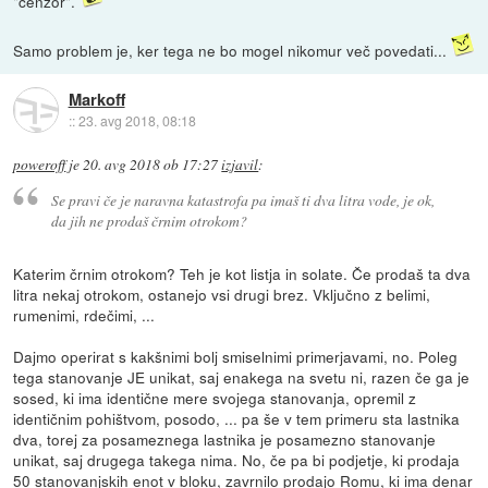
"cenzor".
Samo problem je, ker tega ne bo mogel nikomur več povedati...
Markoff
::
23. avg 2018, 08:18
poweroff
je
20. avg 2018 ob 17:27
izjavil
:
Se pravi če je naravna katastrofa pa imaš ti dva litra vode, je ok,
da jih ne prodaš črnim otrokom?
Katerim črnim otrokom? Teh je kot listja in solate. Če prodaš ta dva
litra nekaj otrokom, ostanejo vsi drugi brez. Vključno z belimi,
rumenimi, rdečimi, ...
Dajmo operirat s kakšnimi bolj smiselnimi primerjavami, no. Poleg
tega stanovanje JE unikat, saj enakega na svetu ni, razen če ga je
sosed, ki ima identične mere svojega stanovanja, opremil z
identičnim pohištvom, posodo, ... pa še v tem primeru sta lastnika
dva, torej za posameznega lastnika je posamezno stanovanje
unikat, saj drugega takega nima. No, če pa bi podjetje, ki prodaja
50 stanovanjskih enot v bloku, zavrnilo prodajo Romu, ki ima denar