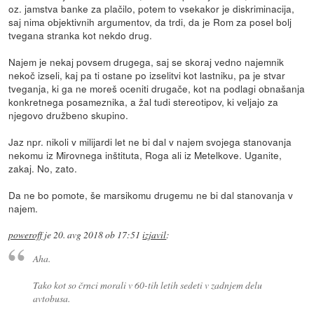
oz. jamstva banke za plačilo, potem to vsekakor je diskriminacija,
saj nima objektivnih argumentov, da trdi, da je Rom za posel bolj
tvegana stranka kot nekdo drug.
Najem je nekaj povsem drugega, saj se skoraj vedno najemnik
nekoč izseli, kaj pa ti ostane po izselitvi kot lastniku, pa je stvar
tveganja, ki ga ne moreš oceniti drugače, kot na podlagi obnašanja
konkretnega posameznika, a žal tudi stereotipov, ki veljajo za
njegovo družbeno skupino.
Jaz npr. nikoli v milijardi let ne bi dal v najem svojega stanovanja
nekomu iz Mirovnega inštituta, Roga ali iz Metelkove. Uganite,
zakaj. No, zato.
Da ne bo pomote, še marsikomu drugemu ne bi dal stanovanja v
najem.
poweroff
je
20. avg 2018 ob 17:51
izjavil
:
Aha.
Tako kot so črnci morali v 60-tih letih sedeti v zadnjem delu
avtobusa.