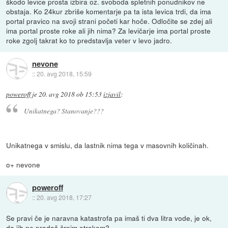
škodo levice prosta izbira oz. svoboda spletnih ponudnikov ne
obstaja. Ko 24kur zbriše komentarje pa ta ista levica trdi, da ima
portal pravico na svoji strani početi kar hoče. Odločite se zdej ali
ima portal proste roke ali jih nima? Za levičarje ima portal proste
roke zgolj takrat ko to predstavlja veter v levo jadro.
nevone
::
20. avg 2018, 15:59
poweroff
je
20. avg 2018 ob 15:53
izjavil
:
Unikatnega? Stanovanje???
Unikatnega v smislu, da lastnik nima tega v masovnih količinah.
o+ nevone
poweroff
::
20. avg 2018, 17:27
Se pravi če je naravna katastrofa pa imaš ti dva litra vode, je ok,
da jih ne prodaš črnim otrokom?