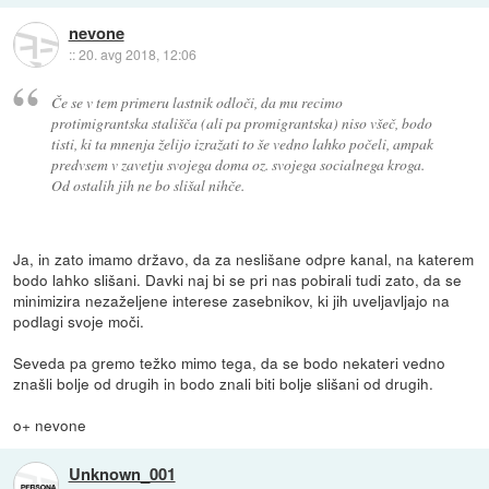
nevone
::
20. avg 2018, 12:06
Če se v tem primeru lastnik odloči, da mu recimo
protimigrantska stališča (ali pa promigrantska) niso všeč, bodo
tisti, ki ta mnenja želijo izražati to še vedno lahko počeli, ampak
predvsem v zavetju svojega doma oz. svojega socialnega kroga.
Od ostalih jih ne bo slišal nihče.
Ja, in zato imamo državo, da za neslišane odpre kanal, na katerem
bodo lahko slišani. Davki naj bi se pri nas pobirali tudi zato, da se
minimizira nezaželjene interese zasebnikov, ki jih uveljavljajo na
podlagi svoje moči.
Seveda pa gremo težko mimo tega, da se bodo nekateri vedno
znašli bolje od drugih in bodo znali biti bolje slišani od drugih.
o+ nevone
Unknown_001