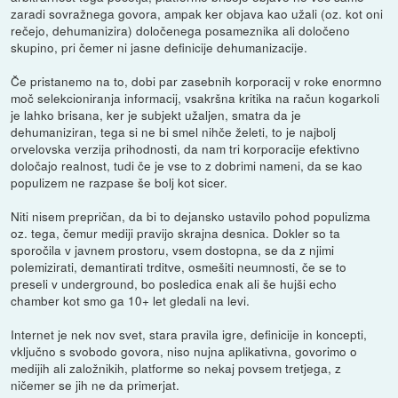
zaradi sovražnega govora, ampak ker objava kao užali (oz. kot oni
rečejo, dehumanizira) določenega posameznika ali določeno
skupino, pri čemer ni jasne definicije dehumanizacije.
Če pristanemo na to, dobi par zasebnih korporacij v roke enormno
moč selekcioniranja informacij, vsakršna kritika na račun kogarkoli
je lahko brisana, ker je subjekt užaljen, smatra da je
dehumaniziran, tega si ne bi smel nihče želeti, to je najbolj
orvelovska verzija prihodnosti, da nam tri korporacije efektivno
določajo realnost, tudi če je vse to z dobrimi nameni, da se kao
populizem ne razpase še bolj kot sicer.
Niti nisem prepričan, da bi to dejansko ustavilo pohod populizma
oz. tega, čemur mediji pravijo skrajna desnica. Dokler so ta
sporočila v javnem prostoru, vsem dostopna, se da z njimi
polemizirati, demantirati trditve, osmešiti neumnosti, če se to
preseli v underground, bo posledica enak ali še hujši echo
chamber kot smo ga 10+ let gledali na levi.
Internet je nek nov svet, stara pravila igre, definicije in koncepti,
vključno s svobodo govora, niso nujna aplikativna, govorimo o
medijih ali založnikih, platforme so nekaj povsem tretjega, z
ničemer se jih ne da primerjat.