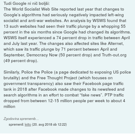
Tudi Google ni nič boljši:
The World Socialist Web Site reported last year that changes to
Google’s algorithms had seriously negatively impacted left-wing
socialist and anti-war websites. An analysis by WSWS found that
13 such websites had seen their traffic plunge by a whopping 55
percent in the six months since Google had changed its algorithms.
WSWS itself experienced a 74 percent drop in traffic between April
and July last year. The changes also affected sites like Alternet,
which saw its traffic plunge by 71 percent between April and
September, Democracy Now (50 percent drop) and Truth-out.org
(49 percent drop).
Similarly, Police the Police (a page dedicated to exposing US police
brutality) and the Free Thought Project (which focuses on
government transparency) also saw their Facebook page traffic
tank in 2018 after Facebook made changes to its newsfeed and
search algorithms in an effort to combat “fake news”. PTP traffic
dropped from between 12-15 million people per week to about 4
million
Zgodovina sprememb…
spremenil:
leiito
(
20. avg 2018 ob 12:22
)