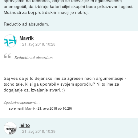
spravljamo na facebook, dajmo še televizijskim oglaševalcem
onemogočit, da izbirajo kateri ciljni skupini bodo prikazovani oglasi.
Možnosti za boj proti diskriminaciji je nebroj.
Reductio ad absurdum.
Mavrik
::
21. avg 2018, 10:28
Reductio ad absurdum.
Saj veš da je to dejansko ime za zgrešen način argumentacije -
točno tale, ki si ga uporabil v svojem sporočilu? Ni to ime za
dogajanje oz. izvajanje stvari. :)
Zgodovina sprememb…
spremenil:
Mavrik
(
21. avg 2018 ob 10:29
)
leiito
::
21. avg 2018, 10:39