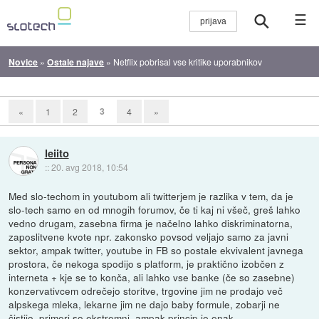
☰
Novice
»
Ostale najave
»
Netflix pobrisal vse kritike uporabnikov
3
«
1
2
4
»
leiito
::
20. avg 2018, 10:54
Med slo-techom in youtubom ali twitterjem je razlika v tem, da je
slo-tech samo en od mnogih forumov, če ti kaj ni všeč, greš lahko
vedno drugam, zasebna firma je načelno lahko diskriminatorna,
zaposlitvene kvote npr. zakonsko povsod veljajo samo za javni
sektor, ampak twitter, youtube in FB so postale ekvivalent javnega
prostora, če nekoga spodijo s platform, je praktično izobčen z
interneta + kje se to konča, ali lahko vse banke (če so zasebne)
konzervativcem odrečejo storitve, trgovine jim ne prodajo več
alpskega mleka, lekarne jim ne dajo baby formule, zobarji ne
čistijo, primeri so ekstremni, ampak princip je enak.