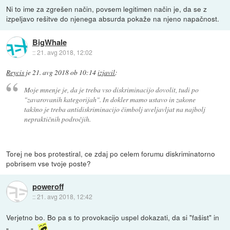
Ni to ime za zgrešen način, povsem legitimen način je, da se z
izpeljavo rešitve do njenega absurda pokaže na njeno napačnost.
BigWhale
::
21. avg 2018, 12:02
Reycis
je
21. avg 2018 ob 10:14
izjavil
:
Moje mnenje je, da je treba vso diskriminacijo dovolit, tudi po
"zavarovanih kategorijah". In dokler mamo ustavo in zakone
takšno je treba antidiskriminacijo čimbolj uveljavljat na najbolj
nepraktičnih področjih.
Torej ne bos protestiral, ce zdaj po celem forumu diskriminatorno
pobrisem vse tvoje poste?
poweroff
::
21. avg 2018, 12:42
Verjetno bo. Bo pa s to provokacijo uspel dokazati, da si "fašist" in