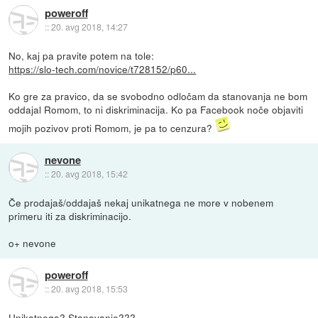
poweroff
::
20. avg 2018, 14:27
No, kaj pa pravite potem na tole:
https://slo-tech.com/novice/t728152/p60...
Ko gre za pravico, da se svobodno odločam da stanovanja ne bom
oddajal Romom, to ni diskriminacija. Ko pa Facebook noče objaviti
mojih pozivov proti Romom, je pa to cenzura?
nevone
::
20. avg 2018, 15:42
Če prodajaš/oddajaš nekaj unikatnega ne more v nobenem
primeru iti za diskriminacijo.
o+ nevone
poweroff
::
20. avg 2018, 15:53
Unikatnega? Stanovanje???