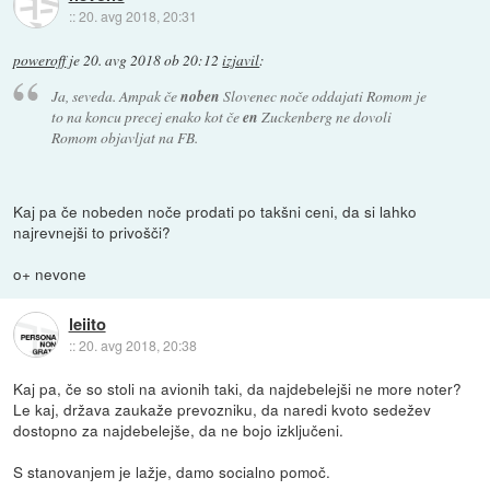
::
20. avg 2018, 20:31
poweroff
je
20. avg 2018 ob 20:12
izjavil
:
Ja, seveda. Ampak če
noben
Slovenec noče oddajati Romom je
to na koncu precej enako kot če
en
Zuckenberg ne dovoli
Romom objavljat na FB.
Kaj pa če nobeden noče prodati po takšni ceni, da si lahko
najrevnejši to privošči?
o+ nevone
leiito
::
20. avg 2018, 20:38
Kaj pa, če so stoli na avionih taki, da najdebelejši ne more noter?
Le kaj, država zaukaže prevozniku, da naredi kvoto sedežev
dostopno za najdebelejše, da ne bojo izključeni.
S stanovanjem je lažje, damo socialno pomoč.