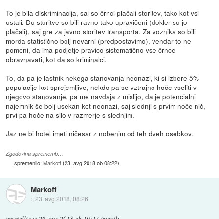
To je bila diskriminacija, saj so črnci plačali storitev, tako kot vsi
ostali. Do storitve so bili ravno tako upravičeni (dokler so jo
plačali), saj gre za javno storitev transporta. Za voznika so bili
morda statistično bolj nevarni (predpostavimo), vendar to ne
pomeni, da ima podjetje pravico sistematično vse črnce
obravnavati, kot da so kriminalci.
To, da pa je lastnik nekega stanovanja neonazi, ki si izbere 5%
populacije kot sprejemljive, nekdo pa se vztrajno hoče vseliti v
njegovo stanovanje, pa me navdaja z mislijo, da je potencialni
najemnik še bolj usekan kot neonazi, saj slednji s prvim noče nič,
prvi pa hoče na silo v razmerje s slednjim.
Jaz ne bi hotel imeti ničesar z nobenim od teh dveh osebkov.
Zgodovina sprememb…
spremenilo:
Markoff
(
23. avg 2018 ob 08:22
)
Markoff
::
23. avg 2018, 08:26
xmetallic
je
20. avg 2018 ob 19:11
izjavil
: