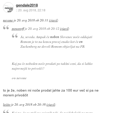
gendale2018
::
20. avg 2018, 22:18
nevone
je
20. avg 2018 ob 20:31
izjavil
:
poweroff
je
20. avg 2018 ob 20:12
izjavil
:
Ja, seveda. Ampak če
noben
Slovenec noče oddajati
Romom je to na koncu precej enako kot če
en
Zuckenberg ne dovoli Romom objavljat na FB.
Kaj pa če nobeden noče prodati po takšni ceni, da si lahko
najrevnejši to privošči?
o+ nevone
to je že, noben mi noče prodat jahte za 100 eur več si pa ne
morem privoščit
leiito
je
20. avg 2018 ob 20:38
izjavil
:
Kaj pa, če so stoli na avionih taki, da najdebelejši ne more