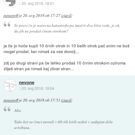
::
20. avg 2018, 18:01
poweroff
je
20. avg 2018 ob 17:27
izjavil
:
Se pravi če je naravna katastrofa pa imaš ti dva litra vode, je ok,
da jih ne prodaš črnim otrokom?
ja če jo hoče kupit 10 črnih otrok in 10 belih otrok pač enim ne boš
mogel prodat, ker nimaš za vse dovolj...
zdj po drugi strani pa če lahko prodaš 10 črnim otrokom oziroma
zliješ stran pa nimaš kaj zlivat stran...
nevone
::
20. avg 2018, 18:04
poweroff
je
20. avg 2018 ob 17:51
izjavil
:
Aha.
Tako kot so črnci morali v 60-tih letih sedeti v zadnjem delu
avtobusa.