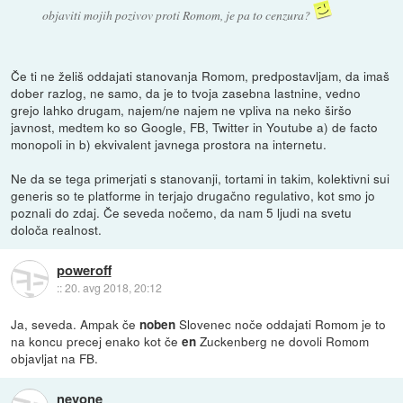
objaviti mojih pozivov proti Romom, je pa to cenzura?
Če ti ne želiš oddajati stanovanja Romom, predpostavljam, da imaš
dober razlog, ne samo, da je to tvoja zasebna lastnine, vedno
grejo lahko drugam, najem/ne najem ne vpliva na neko širšo
javnost, medtem ko so Google, FB, Twitter in Youtube a) de facto
monopoli in b) ekvivalent javnega prostora na internetu.
Ne da se tega primerjati s stanovanji, tortami in takim, kolektivni sui
generis so te platforme in terjajo drugačno regulativo, kot smo jo
poznali do zdaj. Če seveda nočemo, da nam 5 ljudi na svetu
določa realnost.
poweroff
::
20. avg 2018, 20:12
Ja, seveda. Ampak če
Slovenec noče oddajati Romom je to
noben
na koncu precej enako kot če
Zuckenberg ne dovoli Romom
en
objavljat na FB.
nevone