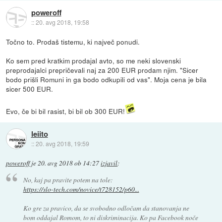
poweroff
::
20. avg 2018, 19:58
Točno to. Prodaš tistemu, ki največ ponudi.
Ko sem pred kratkim prodajal avto, so me neki slovenski
preprodajalci prepričevali naj za 200 EUR prodam njim. "Sicer
bodo prišli Romuni in ga bodo odkupili od vas". Moja cena je bila
sicer 500 EUR.
Evo, če bi bil rasist, bi bil ob 300 EUR!
leiito
::
20. avg 2018, 19:59
poweroff
je
20. avg 2018 ob 14:27
izjavil
:
No, kaj pa pravite potem na tole:
https://slo-tech.com/novice/t728152/p60...
Ko gre za pravico, da se svobodno odločam da stanovanja ne
bom oddajal Romom, to ni diskriminacija. Ko pa Facebook noče