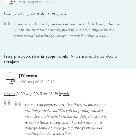
::
20. avg 2018, 12:08
leiito
je
20. avg 2018 ob 11:48
izjavil
:
Zame je enako velik problem kot cenzura tudi diskriminatornost
in arbitrarnost tega početja, platforme brišejo objave ne več
samo zaradi sovražnega govora, ampak ker objava kao...
Imaš pravico ustvariti svoje trobilo. Ni pa nujno da bo dobro
sprejeto.
[D]emon
::
20. avg 2018, 12:10
nevone
je
20. avg 2018 ob 12:06
izjavil
:
Če se v tem primeru lastnik odloči, da mu recimo
protimigrantska stališča (ali pa promigrantska)
niso všeč, bodo tisti, ki ta mnenja želijo izražati to
še vedno lahko počeli, ampak predvsem v zavetju
svojega doma oz. svojega socialnega kroga. Od
ostalih jih ne bo slišal nihče.