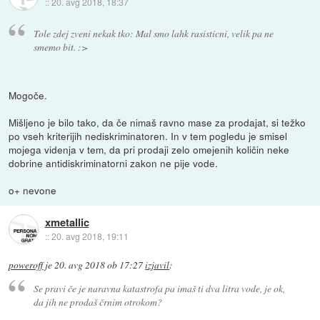
::
20. avg 2018, 18:37
Tole zdej zveni nekak tko: Mal smo lahk rasisticni, velik pa ne
smemo bit. :>
Mogoče.
Mišljeno je bilo tako, da če nimaš ravno mase za prodajat, si težko
po vseh kriterijih nediskriminatoren. In v tem pogledu je smisel
mojega videnja v tem, da pri prodaji zelo omejenih količin neke
dobrine antidiskriminatorni zakon ne pije vode.
o+ nevone
xmetallic
::
20. avg 2018, 19:11
poweroff
je
20. avg 2018 ob 17:27
izjavil
:
Se pravi če je naravna katastrofa pa imaš ti dva litra vode, je ok,
da jih ne prodaš črnim otrokom?