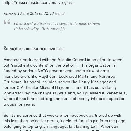
https://russia-insider.com/en/five-glar...
Jarno
je
20. avg 2018 ob 12:13
izjavil
:
FB anyone? Kolikor vem, se cenzurirajo samo extreme
violence/nudity...Pa še zastonj je.
Še hujši so, cenzurirajo leve misli:
Facebook partnered with the Atlantic Council in an effort to weed
out “inauthentic content” on the platform. This organization is
funded by various NATO governments and a slew of arms
manufacturers like Raytheon, Lockheed Martin and Northrop
Grumman. Its board includes names like Henry Kissinger and
former CIA director Michael Hayden — and it has consistently
lobbied for regime change in Syria and, you guessed it, Venezuela,
where it has funnelled large amounts of money into pro-opposition
groups for years.
So, it’s no surprise that weeks after Facebook partnered up with
this less-than-objective group, it deleted from its platform the page
belonging to top English-language, left-leaning Latin American