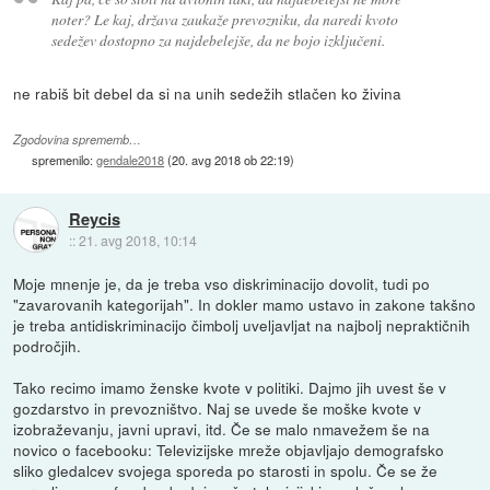
noter? Le kaj, država zaukaže prevozniku, da naredi kvoto
sedežev dostopno za najdebelejše, da ne bojo izključeni.
ne rabiš bit debel da si na unih sedežih stlačen ko živina
Zgodovina sprememb…
spremenilo:
gendale2018
(
20. avg 2018 ob 22:19
)
Reycis
::
21. avg 2018, 10:14
Moje mnenje je, da je treba vso diskriminacijo dovolit, tudi po
"zavarovanih kategorijah". In dokler mamo ustavo in zakone takšno
je treba antidiskriminacijo čimbolj uveljavljat na najbolj nepraktičnih
področjih.
Tako recimo imamo ženske kvote v politiki. Dajmo jih uvest še v
gozdarstvo in prevozništvo. Naj se uvede še moške kvote v
izobraževanju, javni upravi, itd. Če se malo nmavežem še na
novico o facebooku: Televizijske mreže objavljajo demografsko
sliko gledalcev svojega sporeda po starosti in spolu. Če se že