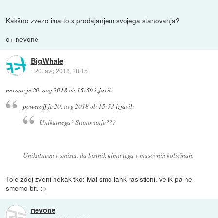
Kakšno zvezo ima to s prodajanjem svojega stanovanja?
o+ nevone
BigWhale
::
20. avg 2018, 18:15
nevone
je
20. avg 2018 ob 15:59
izjavil
:
poweroff
je
20. avg 2018 ob 15:53
izjavil
:
Unikatnega? Stanovanje???
Unikatnega v smislu, da lastnik nima tega v masovnih količinah.
Tole zdej zveni nekak tko: Mal smo lahk rasisticni, velik pa ne
smemo bit. :>
nevone