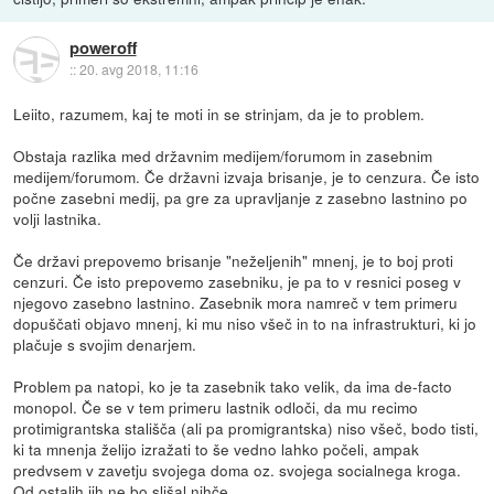
poweroff
::
20. avg 2018, 11:16
Leiito, razumem, kaj te moti in se strinjam, da je to problem.
Obstaja razlika med državnim medijem/forumom in zasebnim
medijem/forumom. Če državni izvaja brisanje, je to cenzura. Če isto
počne zasebni medij, pa gre za upravljanje z zasebno lastnino po
volji lastnika.
Če državi prepovemo brisanje "neželjenih" mnenj, je to boj proti
cenzuri. Če isto prepovemo zasebniku, je pa to v resnici poseg v
njegovo zasebno lastnino. Zasebnik mora namreč v tem primeru
dopuščati objavo mnenj, ki mu niso všeč in to na infrastrukturi, ki jo
plačuje s svojim denarjem.
Problem pa natopi, ko je ta zasebnik tako velik, da ima de-facto
monopol. Če se v tem primeru lastnik odloči, da mu recimo
protimigrantska stališča (ali pa promigrantska) niso všeč, bodo tisti,
ki ta mnenja želijo izražati to še vedno lahko počeli, ampak
predvsem v zavetju svojega doma oz. svojega socialnega kroga.
Od ostalih jih ne bo slišal nihče.