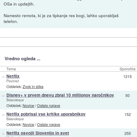
OSa in updejtih.
Namesto remota, ki je za tipkanje res bogi, lahko uporabljaš
telefon.
Vredno ogleda ...
Tema
Sporočila
»
Netflix
1215
Pesimist
Oddelek:
Zvok in slika
»
Disney+ v prvem dnevu zbral 10 milijonov naročnikov
50
Balandeque
Oddelek:
Novice
/
Ostale najave
»
Netflix pobrisal vse kritike uporabnikov
152
Balandeque
Oddelek:
Novice
/
Ostale najave
»
Netflix osvojil Slovenijo in svet
255