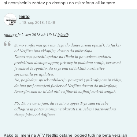
ni nesmiselnih zahtev po dostopu do mikrofona ali kamere.
leiito
::
18. sep 2018, 13:46
zmaugy
je
2. sep 2018 ob 15:14
izjavil
:
Samo v informacijo (sam tega do danes nisem opazil): ta fucker
od Netflixa ima vklopljen dostop do mikrofona.
Danes sem naredil update na iPadu in po vsakem updateu
prečekiram dostope appov, privacy in podobno sranje, ker se mi
je enkrat že zgodilo, da se je ena od takšnih nastavitev
spremenila po updateu.
No, pogledam spisek aplikacij v povezavi z mikrofonom in vidim,
da ima prej omenjeni fucker od Netflixa dostop do mikrofona,
česar jim sam ne bi dal niti v njihovih najbolj mokrih sanjah.
PS: Da ne omenjam, da se mi na apple Tvju sam od sebe
odlogira in potem moram vtipkavati tisti jebeni password na
tistem jokeu od daljinca.
Kako to, meni na ATV Netflix ostane logged tudi na beta verzijah