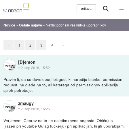
☰
Novice
»
Ostale najave
»
Netflix pobrisal vse kritike uporabnikov
4
»
«
1
2
3
[D]emon
::
2. sep 2018, 15:52
Pravim ti, da so developerji bizgeci, ki naredijo blanket permission
request, ne glede na to, ali katerega od permissionov aplikacija
sploh potrebuje.
zmaugy
::
2. sep 2018, 16:25
Verjamem. Čeprav na to ne naletim ravno pogosto. Običajno
(razen pri youtube Gulag fuckerju) pri aplikacijah, ki jih uporabljam,