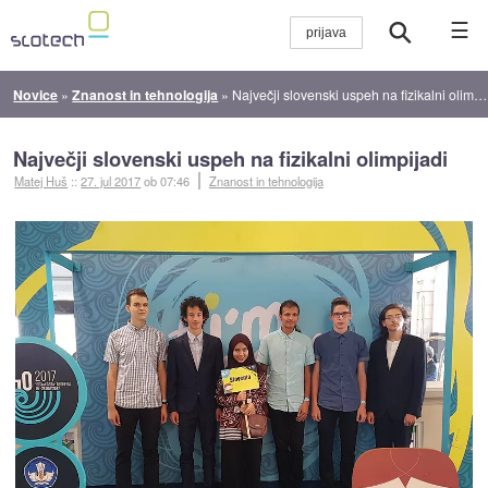
☰
Novice
»
Znanost in tehnologija
»
Največji slovenski uspeh na fizikalni olimpijadi
Največji slovenski uspeh na fizikalni olimpijadi
Matej Huš
::
27. jul 2017
ob 07:46
Znanost in tehnologija