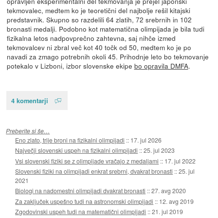
opravljen eksperimentalni del tekmovanja je prejel japonski
tekmovalec, medtem ko je teoretični del najbolje rešil kitajski
predstavnik. Skupno so razdelili 64 zlatih, 72 srebrnih in 102
bronasti medalji. Podobno kot matematična olimpijada je bila tudi
fizikalna letos nadpovprečno zahtevna, saj nihče izmed
tekmovalcev ni zbral več kot 40 točk od 50, medtem ko je po
navadi za zmago potrebnih okoli 45. Prihodnje leto bo tekmovanje
potekalo v Lizboni, izbor slovenske ekipe
bo opravila DMFA
.
4 komentarji
Preberite si še…
Eno zlato, trije broni na fizikalni olimpijadi
::
17. jul 2026
Največji slovenski uspeh na fizikalni olimpijadi
::
25. jul 2023
Vsi slovenski fiziki se z olimpijade vračajo z medaljami
::
17. jul 2022
Slovenski fiziki na olimpijadi enkrat srebrni, dvakrat bronasti
::
25. jul
2021
Biologi na nadomestni olimpijadi dvakrat bronasti
::
27. avg 2020
Za zaključek uspešno tudi na astronomski olimpijadi
::
12. avg 2019
Zgodovinski uspeh tudi na matematični olimpijadi
::
21. jul 2019