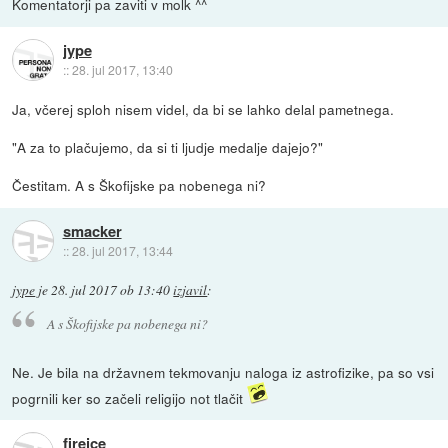
Komentatorji pa zaviti v molk ^^
jype
::
28. jul 2017, 13:40
Ja, včerej sploh nisem videl, da bi se lahko delal pametnega.
"A za to plačujemo, da si ti ljudje medalje dajejo?"
Čestitam. A s Škofijske pa nobenega ni?
smacker
::
28. jul 2017, 13:44
jype
je
28. jul 2017 ob 13:40
izjavil
:
A s Škofijske pa nobenega ni?
Ne. Je bila na državnem tekmovanju naloga iz astrofizike, pa so vsi
pogrnili ker so začeli religijo not tlačit
fireice