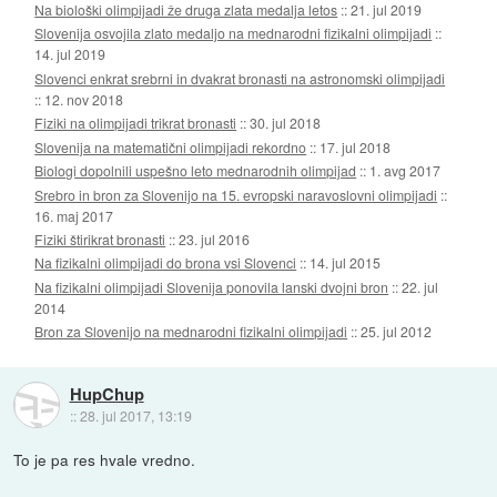
Na biološki olimpijadi že druga zlata medalja letos
::
21. jul 2019
Slovenija osvojila zlato medaljo na mednarodni fizikalni olimpijadi
::
14. jul 2019
Slovenci enkrat srebrni in dvakrat bronasti na astronomski olimpijadi
::
12. nov 2018
Fiziki na olimpijadi trikrat bronasti
::
30. jul 2018
Slovenija na matematični olimpijadi rekordno
::
17. jul 2018
Biologi dopolnili uspešno leto mednarodnih olimpijad
::
1. avg 2017
Srebro in bron za Slovenijo na 15. evropski naravoslovni olimpijadi
::
16. maj 2017
Fiziki štirikrat bronasti
::
23. jul 2016
Na fizikalni olimpijadi do brona vsi Slovenci
::
14. jul 2015
Na fizikalni olimpijadi Slovenija ponovila lanski dvojni bron
::
22. jul
2014
Bron za Slovenijo na mednarodni fizikalni olimpijadi
::
25. jul 2012
HupChup
::
28. jul 2017, 13:19
To je pa res hvale vredno.