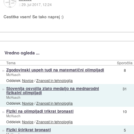
::
29. jul 2017, 12:24
Cestitke vsem! Se tako naprej :)
Vredno ogleda ...
Tema
Sporočila
»
Zgodovinski uspeh tudi na matematični olimpijadi
8
McHusch
Oddelek:
Novice
/
Znanost in tehnologija
»
Slovenija osvojila zlato medaljo na mednarodni
31
fizikalni olimpijadi
McHusch
Oddelek:
Novice
/
Znanost in tehnologija
»
Fiziki na olimpijadi trikrat bronasti
10
McHusch
Oddelek:
Novice
/
Znanost in tehnologija
»
Fiziki štirikrat bronasti
5