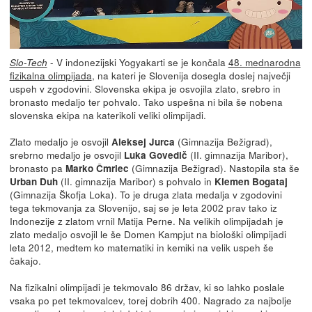
- V indonezijski Yogyakarti se je končala
48. mednarodna
Slo-Tech
fizikalna olimpijada
, na kateri je Slovenija dosegla doslej največji
uspeh v zgodovini. Slovenska ekipa je osvojila zlato, srebro in
bronasto medaljo ter pohvalo. Tako uspešna ni bila še nobena
slovenska ekipa na katerikoli veliki olimpijadi.
Zlato medaljo je osvojil
(Gimnazija Bežigrad),
Aleksej Jurca
srebrno medaljo je osvojil
(II. gimnazija Maribor),
Luka Govedič
bronasto pa
(Gimnazija Bežigrad). Nastopila sta še
Marko Čmrlec
(II. gimnazija Maribor) s pohvalo in
Urban Duh
Klemen Bogataj
(Gimnazija Škofja Loka). To je druga zlata medalja v zgodovini
tega tekmovanja za Slovenijo, saj se je leta 2002 prav tako iz
Indonezije z zlatom vrnil Matija Perne. Na velikih olimpijadah je
zlato medaljo osvojil le še Domen Kampjut na biološki olimpijadi
leta 2012, medtem ko matematiki in kemiki na velik uspeh še
čakajo.
Na fizikalni olimpijadi je tekmovalo 86 držav, ki so lahko poslale
vsaka po pet tekmovalcev, torej dobrih 400. Nagrado za najbolje