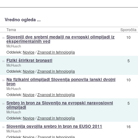
Vredno ogleda ...
Tema
Sporočila
»
Sloveniji dve srebrni medalji na evropski olimpijadi iz
10
eksperimentalnih ved
McHusch
Oddelek:
Novice
/
Znanost in tehnologija
»
Fiziki štirikrat bronasti
5
McHusch
Oddelek:
Novice
/
Znanost in tehnologija
»
Na fizikalni olimpijadi Slovenija ponovila lanski dvojni
10
bron
McHusch
Oddelek:
Novice
/
Znanost in tehnologija
»
Srebro in bron za Slovenijo na evropski naravoslovni
5
olimpijadi
McHusch
Oddelek:
Novice
/
Znanost in tehnologija
»
Slovenija osvojila srebro in bron na EUSO 2011
16
McHusch
Oddelek:
Novice
/
Znanost in tehnologija