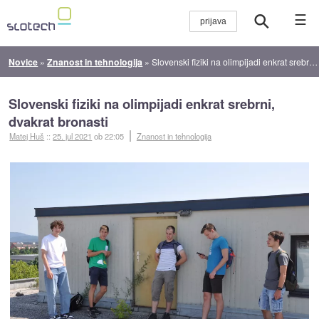
☰
Novice
»
Znanost in tehnologija
»
Slovenski fiziki na olimpijadi enkrat srebrni, dvakrat bronasti
Slovenski fiziki na olimpijadi enkrat srebrni,
dvakrat bronasti
Matej Huš
::
25. jul 2021
ob 22:05
Znanost in tehnologija