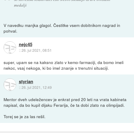
medalji
V navedku manjka glagol. Čestitke vsem dobitnikom nagrad in
pohval.
nejc45
::
26. jul 2021, 08:51
super, upam se na kaksno zlato v kemo-farmaciji, da bomo imeli
nekoc, vsaj nekoga, ki bo imel znanje v trenutni situaciji.
styrian
::
26. jul 2021, 12:49
Mentor dveh udeležencev je enkrat pred 20 leti na vrata kabineta
napisal, da bo kupil dijaku Ferarija, če ta dobi zlato na olimpijadi.
Torej se je za las rešil.