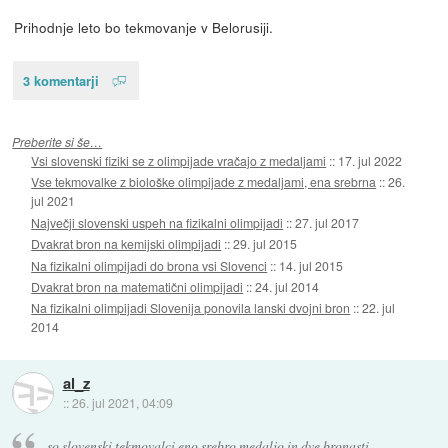
Prihodnje leto bo tekmovanje v Belorusiji.
3 komentarji
Preberite si še…
Vsi slovenski fiziki se z olimpijade vračajo z medaljami
::
17. jul 2022
Vse tekmovalke z biološke olimpijade z medaljami, ena srebrna
::
26.
jul 2021
Največji slovenski uspeh na fizikalni olimpijadi
::
27. jul 2017
Dvakrat bron na kemijski olimpijadi
::
29. jul 2015
Na fizikalni olimpijadi do brona vsi Slovenci
::
14. jul 2015
Dvakrat bron na matematični olimpijadi
::
24. jul 2014
Na fizikalni olimpijadi Slovenija ponovila lanski dvojni bron
::
22. jul
2014
al_z
::
26. jul 2021, 04:09
so slovenski tekmovalci eno srebro medaljo in dve bronasti