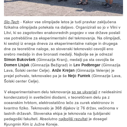
- Kakor vse olimpijade letos je tudi pravkar zaključena
Slo-Tech
fizikalna olimpijada potekala na daljavo. Organizirali so jo v Vilni v
Litvi, ki so zagotovitev enakovrednih pogojev v vse države poslali
vse potrebščine za eksperimentalni del tekmovanja. Na olimpijadi,
ki sestoji iz enega dneva za eksperimentalne naloge in drugega
dne za teoretične naloge, so slovenski tekmovalci osvojili eno
srebro medaljo in dve bronasti medalji. Najbolje se je odrezal
(Gimnazija Kranj), medalji pa sta osvojila še
Simon Bukovšek
(Gimnazija Bežigrad) in
(Gimnazija
Domen Lisjak
Lev Podbregar
Lava, Šolski center Celje).
(Gimnazija Velenje) je
Anže Krejan
prejel pohvalo, tekmovalec pa je še
(Gimnazije Lava,
Nejc Funtek
Šolski center Celje).
V eksperimentalnem delu tekmovanja
so se ukvarjali
z neidealnimi
kondenzatorji in svetlečimi diodami, v teoretičnem delu pa z
oceanskim hrbtom, elektrostatično lečo za curek elektronov in
kvantno fiziko. Tekmovalo je 368 dijakov iz 76 držav, večinoma v
lastnih državah. Slovenska ekipa je tekmovala na ljubljanski
pedagoški fakulteti. Absolutno
najboljši rezultat
je dosegel
Kyungmin Kim iz Južne Koreje.