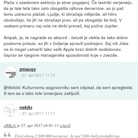
Plača v zasebnem sektorju je stvar pogajanj. Če lastniki verjamejo,
da je tale teta tako zelo obogatila njihove denarnice, so jo pač
temu ustrezno plačali. Ljudje, ki obračajo milijarde, ali hitro
obubožajo, če jih ne obračajo prav, ali pa obogatijo še bolj. V
vsakem primeru naj vola ne skrbi preveč, kaj počne Jupiter.
Ampak, ja, te nagrade so absurd - četudi je vlekla še tako dobre
poslovne poteze, so jih v življenje spravili podrejeni. Saj niti Jobs
ne bi mogel ustvariti tako velik Apple brez dobrih sodelavcev,
čeprav se njegove managerske sposobnosti kuje v zvezde.
zmaugy
::
27. apr 2017, 11:10
@tikitoki: Kulturnemu sogovorniku sem odpisal, da sem spregledal.
S tem se s tabo tole izmenjavo zaključil.
nekikr
::
27. apr 2017, 11:17
c00L3r
je
27. apr 2017 ob 01:11
izjavil
:
Torej okrog 2 800 000 na mesec. Je pač 500x bolj produktivna,