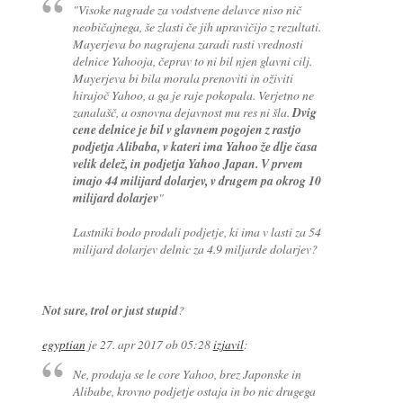
"Visoke nagrade za vodstvene delavce niso nič
neobičajnega, še zlasti če jih upravičijo z rezultati.
Mayerjeva bo nagrajena zaradi rasti vrednosti
delnice Yahooja, čeprav to ni bil njen glavni cilj.
Mayerjeva bi bila morala prenoviti in oživiti
hirajoč Yahoo, a ga je raje pokopala. Verjetno ne
zanalašč, a osnovna dejavnost mu res ni šla.
Dvig
cene delnice je bil v glavnem pogojen z rastjo
podjetja Alibaba, v kateri ima Yahoo že dlje časa
velik delež, in podjetja Yahoo Japan. V prvem
imajo 44 milijard dolarjev, v drugem pa okrog 10
milijard dolarjev
"
Lastniki bodo prodali podjetje, ki ima v lasti za 54
milijard dolarjev delnic za 4.9 miljarde dolarjev?
Not sure, trol or just stupid
?
egyptian
je
27. apr 2017 ob 05:28
izjavil
:
Ne, prodaja se le core Yahoo, brez Japonske in
Alibabe, krovno podjetje ostaja in bo nic drugega