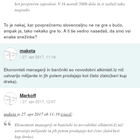
kot povprečen zaposleni. V 1h naredi 500h dela in si zasluži tako
nagrado.
To je nekaj, kar povprečnemu slovenceljnu ne ne gre v bučo,
ampak ja, tako nekako gre to. A ti še vedno nasedaš, da smo vsi
enake snežinke?
maketa
::
27. apr 2017, 11:19
Ekonomisti managerji in bančniki so novodobni alkimisti.Iz nič
ustvarijo milijarde in jih potem prodajajo kot čisto zlato(beri kup
dreka).
Markoff
::
27. apr 2017, 12:07
maketa
je
27. apr 2017 ob 11:19
izjavil
:
Ekonomisti managerji in bančniki so novodobni alkimisti.Iz nič
ustvarijo milijarde in jih potem prodajajo kot čisto zlato(beri
kup dreka).