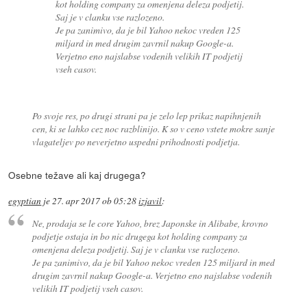
kot holding company za omenjena deleza podjetij.
Saj je v clanku vse razlozeno.
Je pa zanimivo, da je bil Yahoo nekoc vreden 125
miljard in med drugim zavrnil nakup Google-a.
Verjetno eno najslabse vodenih velikih IT podjetij
vseh casov.
Po svoje res, po drugi strani pa je zelo lep prikaz napihnjenih
cen, ki se lahko cez noc razblinijo. K so v ceno vstete mokre sanje
vlagateljev po neverjetno uspedni prihodnosti podjetja.
Osebne težave ali kaj drugega?
egyptian
je
27. apr 2017 ob 05:28
izjavil
:
Ne, prodaja se le core Yahoo, brez Japonske in Alibabe, krovno
podjetje ostaja in bo nic drugega kot holding company za
omenjena deleza podjetij. Saj je v clanku vse razlozeno.
Je pa zanimivo, da je bil Yahoo nekoc vreden 125 miljard in med
drugim zavrnil nakup Google-a. Verjetno eno najslabse vodenih
velikih IT podjetij vseh casov.