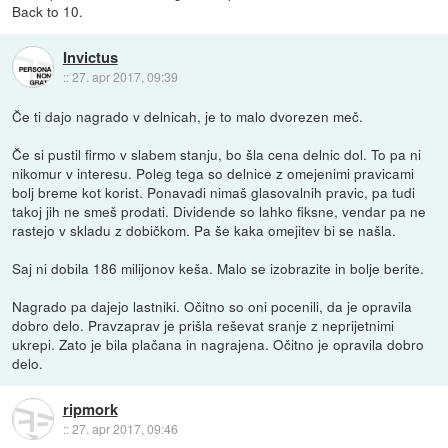
Back to 10.
Invictus
::
27. apr 2017, 09:39
Če ti dajo nagrado v delnicah, je to malo dvorezen meč.
Če si pustil firmo v slabem stanju, bo šla cena delnic dol. To pa ni
nikomur v interesu. Poleg tega so delnice z omejenimi pravicami
bolj breme kot korist. Ponavadi nimaš glasovalnih pravic, pa tudi
takoj jih ne smeš prodati. Dividende so lahko fiksne, vendar pa ne
rastejo v skladu z dobičkom. Pa še kaka omejitev bi se našla.
Saj ni dobila 186 milijonov keša. Malo se izobrazite in bolje berite.
Nagrado pa dajejo lastniki. Očitno so oni pocenili, da je opravila
dobro delo. Pravzaprav je prišla reševat sranje z neprijetnimi
ukrepi. Zato je bila plačana in nagrajena. Očitno je opravila dobro
delo.
ripmork
::
27. apr 2017, 09:46