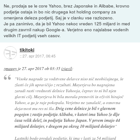
Ne, prodaja se le core Yahoo, brez Japonske in Alibabe, krovno
podjetje ostaja in bo nic drugega kot holding company za
omenjena deleza podjetij. Saj je v clanku vse razlozeno.
Je pa zanimivo, da je bil Yahoo nekoc vreden 125 miljard in med
drugim zavrnil nakup Google-a. Verjetno eno najslabse vodenih
velikih IT podjetij vseh casov.
tikitoki
::
27. apr 2017, 06:45
zmaugy
je
27. apr 2017 ob 03:35
izjavil
:
"Visoke nagrade za vodstvene delavce niso nič neobičajnega, še
zlasti če jih upravičijo z rezultati. Mayerjeva bo nagrajena
zaradi rasti vrednosti delnice Yahooja, čeprav to ni bil njen
glavni cilj. Mayerjeva bi bila morala prenoviti in oživiti hirajoč
Yahoo, a ga je raje pokopala. Verjetno ne zanalašč, a osnovna
dejavnost mu res ni šla.
Dvig cene delnice je bil v glavnem
pogojen z rastjo podjetja Alibaba, v kateri ima Yahoo že dlje
časa velik delež, in podjetja Yahoo Japan. V prvem imajo 44
milijard dolarjev, v drugem pa okrog 10 milijard dolarjev
"
Lastniki bodo prodali podjetje, ki ima v lasti za 54 milijard