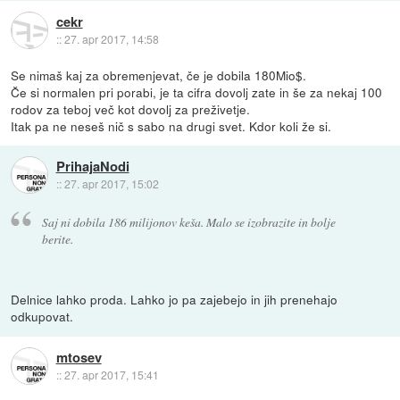
cekr
::
27. apr 2017, 14:58
Se nimaš kaj za obremenjevat, če je dobila 180Mio$.
Če si normalen pri porabi, je ta cifra dovolj zate in še za nekaj 100
rodov za teboj več kot dovolj za preživetje.
Itak pa ne neseš nič s sabo na drugi svet. Kdor koli že si.
PrihajaNodi
::
27. apr 2017, 15:02
Saj ni dobila 186 milijonov keša. Malo se izobrazite in bolje
berite.
Delnice lahko proda. Lahko jo pa zajebejo in jih prenehajo
odkupovat.
mtosev
::
27. apr 2017, 15:41