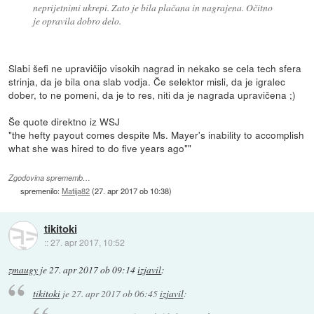
neprijetnimi ukrepi. Zato je bila plačana in nagrajena. Očitno
je opravila dobro delo.
Slabi šefi ne upravičijo visokih nagrad in nekako se cela tech sfera
strinja, da je bila ona slab vodja. Če selektor misli, da je igralec
dober, to ne pomeni, da je to res, niti da je nagrada upravičena ;)
Še quote direktno iz WSJ
"the hefty payout comes despite Ms. Mayer's inability to accomplish
what she was hired to do five years ago""
Zgodovina sprememb…
spremenilo:
Matija82
(
27. apr 2017 ob 10:38
)
tikitoki
::
27. apr 2017, 10:52
zmaugy
je
27. apr 2017 ob 09:14
izjavil
:
tikitoki
je
27. apr 2017 ob 06:45
izjavil
: