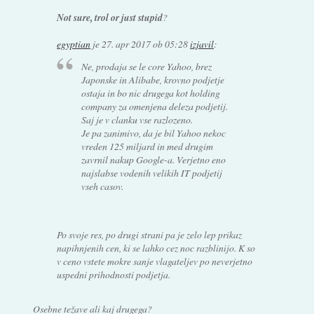
Not sure, trol or just stupid
?
egyptian
je
27. apr 2017 ob 05:28
izjavil
:
Ne, prodaja se le core Yahoo, brez
Japonske in Alibabe, krovno podjetje
ostaja in bo nic drugega kot holding
company za omenjena deleza podjetij.
Saj je v clanku vse razlozeno.
Je pa zanimivo, da je bil Yahoo nekoc
vreden 125 miljard in med drugim
zavrnil nakup Google-a. Verjetno eno
najslabse vodenih velikih IT podjetij
vseh casov.
Po svoje res, po drugi strani pa je zelo lep prikaz
napihnjenih cen, ki se lahko cez noc razblinijo. K so
v ceno vstete mokre sanje vlagateljev po neverjetno
uspedni prihodnosti podjetja.
Osebne težave ali kaj drugega?