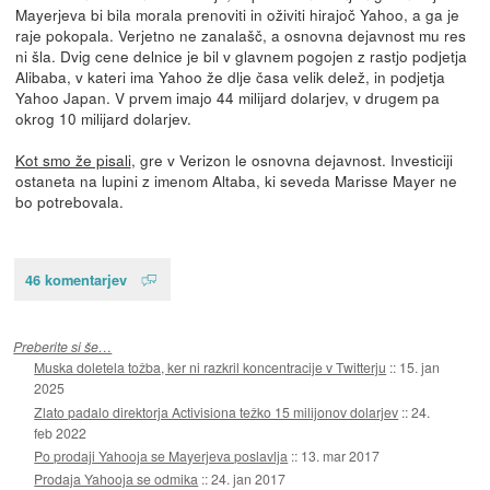
Mayerjeva bi bila morala prenoviti in oživiti hirajoč Yahoo, a ga je
raje pokopala. Verjetno ne zanalašč, a osnovna dejavnost mu res
ni šla. Dvig cene delnice je bil v glavnem pogojen z rastjo podjetja
Alibaba, v kateri ima Yahoo že dlje časa velik delež, in podjetja
Yahoo Japan. V prvem imajo 44 milijard dolarjev, v drugem pa
okrog 10 milijard dolarjev.
Kot smo že pisali
, gre v Verizon le osnovna dejavnost. Investiciji
ostaneta na lupini z imenom Altaba, ki seveda Marisse Mayer ne
bo potrebovala.
46 komentarjev
Preberite si še…
Muska doletela tožba, ker ni razkril koncentracije v Twitterju
::
15. jan
2025
Zlato padalo direktorja Activisiona težko 15 milijonov dolarjev
::
24.
feb 2022
Po prodaji Yahooja se Mayerjeva poslavlja
::
13. mar 2017
Prodaja Yahooja se odmika
::
24. jan 2017