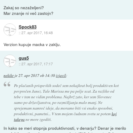
Zakaj so nezaželjeni?
Mar znanje ni več zastojn?
Spock83
::
27. apr 2017, 16:48
Verzion kupuje macka v zaklju.
gus5
::
27. apr 2017, 17:17
nekikr
je
27. apr 2017 ob 14:30
izjavil
:
Po plačanih prispevkih sodeč sem nekajkrat bolj produktiven kot
povprečen Janez. Tale Marissa me pa pelje scat. Za razliko od
tebe v tem ne vidim problema. Najbrž zato, ker sem Slovenec
samo po državljanstvu, po razmišljanju malo manj. Ne
sprejemam namreč ideje, da moramo biti vsi enako sposobni,
produktivni, pametni... V tem mojem čudnem svetu se potem
kaj
takega
ne more zgoditi.
In kako se meri stopnja produktivnosti, v denarju? Denar je merilo