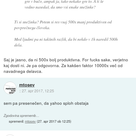
gre v bučo, ampak ja, tako nekako gre to. A ti še
vedno nasedaš, da smo vsi enake snežinke?
Ti si snežinka? Potem si res vsaj 500x manj produktiven od
povprečnega človeka.
Med ljudmi pa ni takšnih razlik, da bi nekdo v 1h naredil 500h
dela.
Saj je jasno, da ni 500x bolj produktivna. For fucks sake, verjetno
kaj dosti ni. Je pa odgovorna. Za kakšen faktor 10000x več od
navadnega delavca.
mtosev
::
27. apr 2017, 12:25
sem pa presenečen, da yahoo sploh obstaja
Zgodovina sprememb…
spremenil:
mtosev
(
27. apr 2017 ob 12:25
)