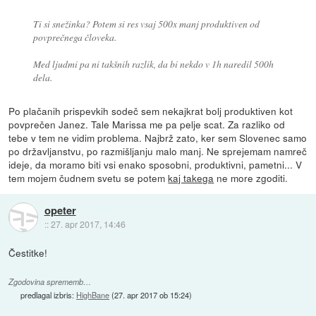
Ti si snežinka? Potem si res vsaj 500x manj produktiven od
povprečnega človeka.
Med ljudmi pa ni takšnih razlik, da bi nekdo v 1h naredil 500h
dela.
Po plačanih prispevkih sodeč sem nekajkrat bolj produktiven kot
povprečen Janez. Tale Marissa me pa pelje scat. Za razliko od
tebe v tem ne vidim problema. Najbrž zato, ker sem Slovenec samo
po državljanstvu, po razmišljanju malo manj. Ne sprejemam namreč
ideje, da moramo biti vsi enako sposobni, produktivni, pametni... V
tem mojem čudnem svetu se potem
kaj takega
ne more zgoditi.
opeter
::
27. apr 2017, 14:46
Čestitke!
Zgodovina sprememb…
predlagal izbris:
HighBane
(
27. apr 2017 ob 15:24
)