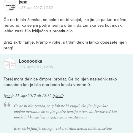
jype
::
27. apr 2017, 12:32
Če ne bi bla ženska, se sploh ne bi vsajal, tko jim je pa kar močno
nerodno, ko se jim podre teorija o tem, da ženske več kot moški
lahko zaslužijo izključno s prostitucijo.
Brez skrbi fantje, kramp v roke, s trdim delom lahko dosežete njen
prag!
Looooooka
::
27. apr 2017, 12:35
Torej mora delnice čimprej prodat. Če bo njen naslednik tako
sposoben kot je bila ona bodo kmalu vredne 0.
jype
je
27. apr 2017 ob 12:32
izjavil
:
Če ne bi bla ženska, se sploh ne bi vsajal, tko jim je pa kar
močno nerodno, ko se jim podre teorija o tem, da ženske več kot
moški lahko zaslužijo izključno s prostitucijo.
Brez skrbi fantje, kramp v roke, s trdim delom lahko dosežete