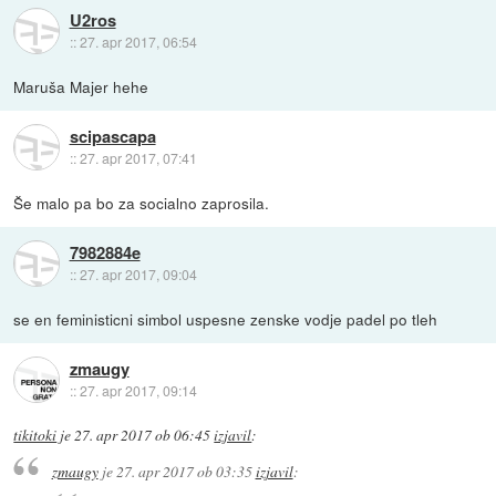
U2ros
::
27. apr 2017, 06:54
Maruša Majer hehe
scipascapa
::
27. apr 2017, 07:41
Še malo pa bo za socialno zaprosila.
7982884e
::
27. apr 2017, 09:04
se en feministicni simbol uspesne zenske vodje padel po tleh
zmaugy
::
27. apr 2017, 09:14
tikitoki
je
27. apr 2017 ob 06:45
izjavil
:
zmaugy
je
27. apr 2017 ob 03:35
izjavil
: