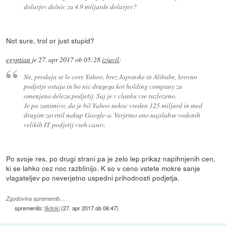
dolarjev delnic za 4.9 miljarde dolarjev?
Not sure, trol or just stupid?
egyptian
je
27. apr 2017 ob 05:28
izjavil
:
Ne, prodaja se le core Yahoo, brez Japonske in Alibabe, krovno
podjetje ostaja in bo nic drugega kot holding company za
omenjena deleza podjetij. Saj je v clanku vse razlozeno.
Je pa zanimivo, da je bil Yahoo nekoc vreden 125 miljard in med
drugim zavrnil nakup Google-a. Verjetno eno najslabse vodenih
velikih IT podjetij vseh casov.
Po svoje res, po drugi strani pa je zelo lep prikaz napihnjenih cen,
ki se lahko cez noc razblinijo. K so v ceno vstete mokre sanje
vlagateljev po neverjetno uspedni prihodnosti podjetja.
Zgodovina sprememb…
spremenilo:
tikitoki
(
27. apr 2017 ob 06:47
)