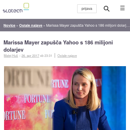
☰
Novice
»
Ostale najave
»
Marissa Mayer zapušča Yahoo s 186 milijoni dolarjev
Marissa Mayer zapušča Yahoo s 186 milijoni
dolarjev
Matej Huš
::
26. apr 2017
ob 23:31
Ostale najave