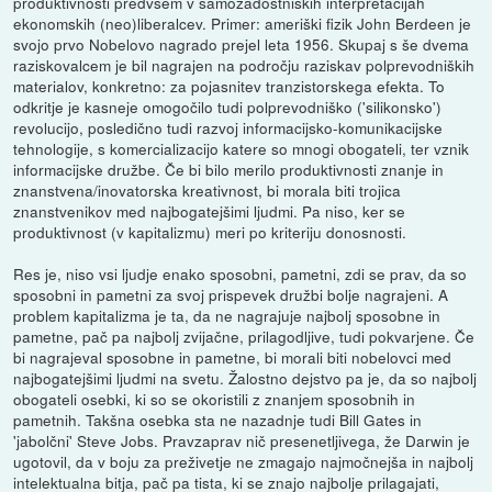
produktivnosti predvsem v samozadostniških interpretacijah
ekonomskih (neo)liberalcev. Primer: ameriški fizik John Berdeen je
svojo prvo Nobelovo nagrado prejel leta 1956. Skupaj s še dvema
raziskovalcem je bil nagrajen na področju raziskav polprevodniških
materialov, konkretno: za pojasnitev tranzistorskega efekta. To
odkritje je kasneje omogočilo tudi polprevodniško ('silikonsko')
revolucijo, posledično tudi razvoj informacijsko-komunikacijske
tehnologije, s komercializacijo katere so mnogi obogateli, ter vznik
informacijske družbe. Če bi bilo merilo produktivnosti znanje in
znanstvena/inovatorska kreativnost, bi morala biti trojica
znanstvenikov med najbogatejšimi ljudmi. Pa niso, ker se
produktivnost (v kapitalizmu) meri po kriteriju donosnosti.
Res je, niso vsi ljudje enako sposobni, pametni, zdi se prav, da so
sposobni in pametni za svoj prispevek družbi bolje nagrajeni. A
problem kapitalizma je ta, da ne nagrajuje najbolj sposobne in
pametne, pač pa najbolj zvijačne, prilagodljive, tudi pokvarjene. Če
bi nagrajeval sposobne in pametne, bi morali biti nobelovci med
najbogatejšimi ljudmi na svetu. Žalostno dejstvo pa je, da so najbolj
obogateli osebki, ki so se okoristili z znanjem sposobnih in
pametnih. Takšna osebka sta ne nazadnje tudi Bill Gates in
'jabolčni' Steve Jobs. Pravzaprav nič presenetljivega, že Darwin je
ugotovil, da v boju za preživetje ne zmagajo najmočnejša in najbolj
intelektualna bitja, pač pa tista, ki se znajo najbolje prilagajati,