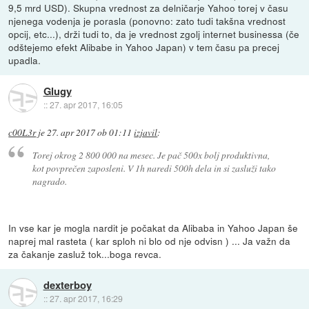
9,5 mrd USD). Skupna vrednost za delničarje Yahoo torej v času
njenega vodenja je porasla (ponovno: zato tudi takšna vrednost
opcij, etc...), drži tudi to, da je vrednost zgolj internet businessa (če
odštejemo efekt Alibabe in Yahoo Japan) v tem času pa precej
upadla.
Glugy
::
27. apr 2017, 16:05
c00L3r
je
27. apr 2017 ob 01:11
izjavil
:
Torej okrog 2 800 000 na mesec. Je pač 500x bolj produktivna,
kot povprečen zaposleni. V 1h naredi 500h dela in si zasluži tako
nagrado.
In vse kar je mogla nardit je počakat da Alibaba in Yahoo Japan še
naprej mal rasteta ( kar sploh ni blo od nje odvisn ) ... Ja važn da
za čakanje zasluž tok...boga revca.
dexterboy
::
27. apr 2017, 16:29