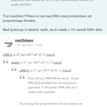
enake snežinke?
Ti si snežinka? Potem si res vsaj 500x manj produktiven od
povprečnega človeka.
Med ljudmi pa ni takšnih razlik, da bi nekdo v 1h naredil 500h dela.
next3steps
::
27. apr 2017, 12:22
c00L3r
je
27. apr 2017 ob 12:13
izjavil
:
nekikr
je
27. apr 2017 ob 11:17
izjavil
:
c00L3r
je
27. apr 2017 ob 01:11
izjavil
:
Torej okrog 2 800 000 na mesec. Je pač
500x bolj produktivna, kot povprečen
zaposleni. V 1h naredi 500h dela in si
zasluži tako nagrado.
To je nekaj, kar povprečnemu slovenceljnu ne ne