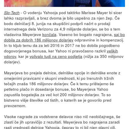
- O vodenju Yahooja pod taktirko Marisse Mayer bi sicer
Slo-Tech
lahko razpravljali, a brez dvoma je bilo uspešno za njen žep. Če
bodo delničarji 8. junija na skupščini podprli načrt o prodaji
internetnega dela Verizonu za 4,9 milijarde dolarjev, se bo s tem
vladavina Mayerjeve
končala
. Vseeno bo bogato nagrajena,
saj bo
dobila za dobrih 186 milijonov dolarjev
odpravnine in kompenzacij.
In to kljub temu da za leti 2016 in 2017 ne bo dobila pogodbeno
dogovorjenega bonusa, ker Yahoo ni pravočasno razkril
velikih
vdorov
, kar je
vplivalo tudi na ceno podjetja
(nižja za 350 milijonov
dolarjev).
Mayerjeva bo prejela delnice, delniške opcije in delniške enote z
omejenimi pravicami v skupni vrednosti, ki po trenutnih tržnih
tečajih znaša 186 milijonov dolarjev. Če k temu prištejemo še
petletno plačo in dosedanje bonuse, bo Mayerjeva Yahoo
zapustila bogatejša za več kot 200 milijonov dolarjev. To so
bistveno višje številke od tistih, o katerih se je govorilo pred
prevzemom.
Visoke nagrade za vodstvene delavce niso nič neobičajnega, še
zlasti če jih upravičijo z rezultati. Mayerjeva bo nagrajena zaradi
rasti vrednosti delnice Yahooja, čeprav to ni bil njen glavni cilj.