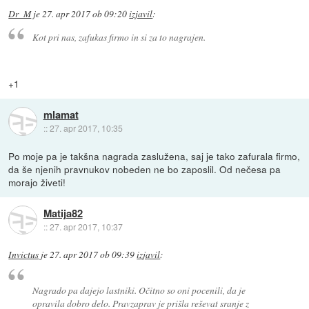
Dr_M
je
27. apr 2017 ob 09:20
izjavil
:
Kot pri nas, zafukas firmo in si za to nagrajen.
+1
mlamat
::
27. apr 2017, 10:35
Po moje pa je takšna nagrada zaslužena, saj je tako zafurala firmo,
da še njenih pravnukov nobeden ne bo zaposlil. Od nečesa pa
morajo živeti!
Matija82
::
27. apr 2017, 10:37
Invictus
je
27. apr 2017 ob 09:39
izjavil
:
Nagrado pa dajejo lastniki. Očitno so oni pocenili, da je
opravila dobro delo. Pravzaprav je prišla reševat sranje z