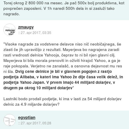
Torej okrog 2 800 000 na mesec. Je pač 500x bolj produktivna, kot
povprečen zaposleni. V 1h naredi 500h dela in si zasluži tako
nagrado.
zmaugy
::
27. apr 2017, 03:35
"Visoke nagrade za vodstvene delavce niso nič neobičajnega, še
zlasti če jih upravičijo z rezultati. Mayerjeva bo nagrajena zaradi
rasti vrednosti delnice Yahooja, čeprav to ni bil njen glavni cilj.
Mayerjeva bi bila morala prenoviti in oživiti hirajoč Yahoo, a ga je
raje pokopala. Verjetno ne zanalašč, a osnovna dejavnost mu res
ni šla.
Dvig cene delnice je bil v glavnem pogojen z rastjo
podjetja Alibaba, v kateri ima Yahoo že dlje časa velik delež, in
podjetja Yahoo Japan. V prvem imajo 44 milijard dolarjev, v
"
drugem pa okrog 10 milijard dolarjev
Lastniki bodo prodali podjetje, ki ima v lasti za 54 milijard dolarjev
delnic za 4.9 miljarde dolarjev?
egyptian
::
27. apr 2017, 05:28