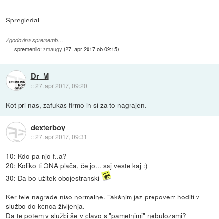
Spregledal.
Zgodovina sprememb…
spremenilo:
zmaugy
(
27. apr 2017 ob 09:15
)
Dr_M
::
27. apr 2017, 09:20
Kot pri nas, zafukas firmo in si za to nagrajen.
dexterboy
::
27. apr 2017, 09:31
10: Kdo pa njo f..a?
20: Koliko ti ONA plača, če jo... saj veste kaj :)
30: Da bo užitek obojestranski
Ker tele nagrade niso normalne. Takšnim jaz prepovem hoditi v
službo do konca življenja.
Da te potem v službi še v glavo s "pametnimi" nebulozami?