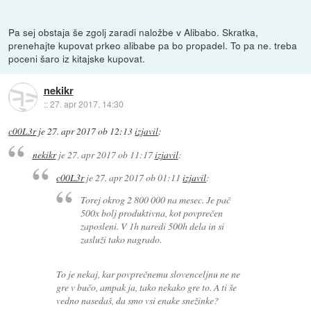
Pa sej obstaja še zgolj zaradi naložbe v Alibabo. Skratka,
prenehajte kupovat prkeo alibabe pa bo propadel. To pa ne. treba
poceni šaro iz kitajske kupovat.
nekikr
::
27. apr 2017, 14:30
c00L3r
je
27. apr 2017 ob 12:13
izjavil
:
nekikr
je
27. apr 2017 ob 11:17
izjavil
:
c00L3r
je
27. apr 2017 ob 01:11
izjavil
:
Torej okrog 2 800 000 na mesec. Je pač
500x bolj produktivna, kot povprečen
zaposleni. V 1h naredi 500h dela in si
zasluži tako nagrado.
To je nekaj, kar povprečnemu slovenceljnu ne ne
gre v bučo, ampak ja, tako nekako gre to. A ti še
vedno nasedaš, da smo vsi enake snežinke?