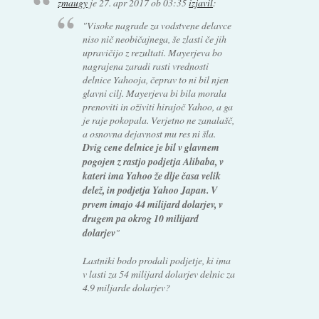
zmaugy
je
27. apr 2017 ob 03:35
izjavil
:
"Visoke nagrade za vodstvene delavce
niso nič neobičajnega, še zlasti če jih
upravičijo z rezultati. Mayerjeva bo
nagrajena zaradi rasti vrednosti
delnice Yahooja, čeprav to ni bil njen
glavni cilj. Mayerjeva bi bila morala
prenoviti in oživiti hirajoč Yahoo, a ga
je raje pokopala. Verjetno ne zanalašč,
a osnovna dejavnost mu res ni šla.
Dvig cene delnice je bil v glavnem
pogojen z rastjo podjetja Alibaba, v
kateri ima Yahoo že dlje časa velik
delež, in podjetja Yahoo Japan. V
prvem imajo 44 milijard dolarjev, v
drugem pa okrog 10 milijard
dolarjev
"
Lastniki bodo prodali podjetje, ki ima
v lasti za 54 milijard dolarjev delnic za
4.9 miljarde dolarjev?