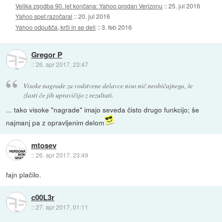
Velika zgodba 90. let končana: Yahoo prodan Verizonu
::
25. jul 2016
Yahoo spet razočaral
::
20. jul 2016
Yahoo odpušča, krči in se deli
::
3. feb 2016
Gregor P
::
26. apr 2017, 23:47
Visoke nagrade za vodstvene delavce niso nič neobičajnega, še
zlasti če jih upravičijo z rezultati.
... tako visoke "nagrade" imajo seveda čisto drugo funkcijo; še
najmanj pa z opravljenim delom
mtosev
::
26. apr 2017, 23:49
fajn plačilo.
c00L3r
::
27. apr 2017, 01:11