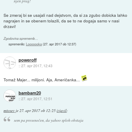
njen prag!
Se zmeraj bi se usajali nad dejstvom, da si za zgubo dobicka lahko
nagrajen in se obenem tolazili, da se to ne dogaja samo v nasi
drzavi!
Zgodovina sprememb…
spremenilo:
Looooooka
(
27. apr 2017 ob 12:37
)
poweroff
::
27. apr 2017, 12:43
Tomaž Majer... milijoni. Aja, Američanka...
bambam20
::
27. apr 2017, 12:51
mtosev
je
27. apr 2017 ob 12:25
izjavil
:
sem pa presenečen, da yahoo sploh obstaja