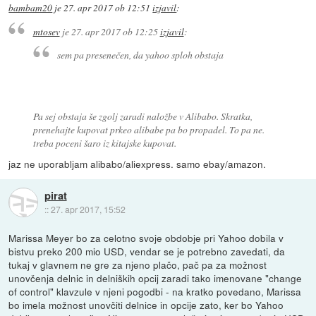
bambam20
je
27. apr 2017 ob 12:51
izjavil
:
mtosev
je
27. apr 2017 ob 12:25
izjavil
:
sem pa presenečen, da yahoo sploh obstaja
Pa sej obstaja še zgolj zaradi naložbe v Alibabo. Skratka,
prenehajte kupovat prkeo alibabe pa bo propadel. To pa ne.
treba poceni šaro iz kitajske kupovat.
jaz ne uporabljam alibabo/aliexpress. samo ebay/amazon.
pirat
::
27. apr 2017, 15:52
Marissa Meyer bo za celotno svoje obdobje pri Yahoo dobila v
bistvu preko 200 mio USD, vendar se je potrebno zavedati, da
tukaj v glavnem ne gre za njeno plačo, pač pa za možnost
unovčenja delnic in delniških opcij zaradi tako imenovane "change
of control" klavzule v njeni pogodbi - na kratko povedano, Marissa
bo imela možnost unovčiti delnice in opcije zato, ker bo Yahoo