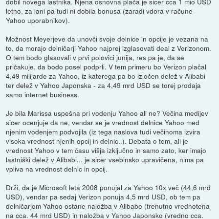
dobil novega lastnika. Njena osnovna plača je sicer cca 1 mio USD
letno, za lani pa tudi ni dobila bonusa (zaradi vdora v račune
Yahoo uporabnikov).
Možnost Meyerjeve da unovči svoje delnice in opcije je vezana na
to, da morajo delničarji Yahoo najprej izglasovati deal z Verizonom.
O tem bodo glasovali v prvi polovici junija, res pa je, da se
pričakuje, da bodo posel podprli. V tem primeru bo Verizon plačal
4,49 milijarde za Yahoo, iz katerega pa bo izločen delež v Alibabi
ter delež v Yahoo Japonska - za 4,49 mrd USD se torej prodaja
samo internet business.
Je bila Marissa uspešna pri vodenju Yahoo ali ne? Večina medijev
sicer ocenjuje da ne, vendar se je vrednost delnice Yahoo med
njenim vodenjem podvojila (iz tega naslova tudi večinoma izvira
visoka vrednost njenih opcij in delnic..). Debata o tem, ali je
vrednost Yahoo v tem času višja izključno in samo zato, ker imajo
lastniški delež v Alibabi... je sicer vsebinsko upravičena, nima pa
vpliva na vrednost delnic in opcij.
Drži, da je Microsoft leta 2008 ponujal za Yahoo 10x več (44,6 mrd
USD), vendar pa sedaj Verizon ponuja 4,5 mrd USD, ob tem pa
delničarjem Yahoo ostane naložba v Alibabo (trenutno vrednotena
na cca. 44 mrd USD) in naložba v Yahoo Japonsko (vredno cca.