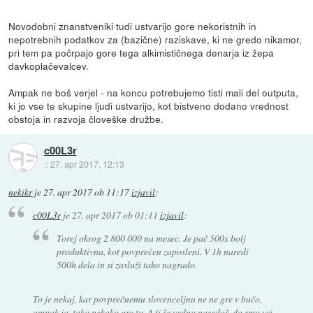
Novodobni znanstveniki tudi ustvarijo gore nekoristnih in
nepotrebnih podatkov za (bazične) raziskave, ki ne gredo nikamor,
pri tem pa počrpajo gore tega alkimističnega denarja iz žepa
davkoplačevalcev.
Ampak ne boš verjel - na koncu potrebujemo tisti mali del outputa,
ki jo vse te skupine ljudi ustvarijo, kot bistveno dodano vrednost
obstoja in razvoja človeške družbe.
c00L3r
::
27. apr 2017, 12:13
nekikr
je
27. apr 2017 ob 11:17
izjavil
:
c00L3r
je
27. apr 2017 ob 01:11
izjavil
:
Torej okrog 2 800 000 na mesec. Je pač 500x bolj
produktivna, kot povprečen zaposleni. V 1h naredi
500h dela in si zasluži tako nagrado.
To je nekaj, kar povprečnemu slovenceljnu ne ne gre v bučo,
ampak ja, tako nekako gre to. A ti še vedno nasedaš, da smo vsi