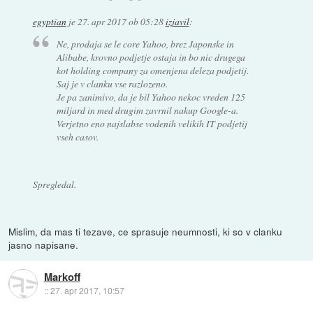
egyptian
je
27. apr 2017 ob 05:28
izjavil
:
Ne, prodaja se le core Yahoo, brez Japonske in
Alibabe, krovno podjetje ostaja in bo nic drugega
kot holding company za omenjena deleza podjetij.
Saj je v clanku vse razlozeno.
Je pa zanimivo, da je bil Yahoo nekoc vreden 125
miljard in med drugim zavrnil nakup Google-a.
Verjetno eno najslabse vodenih velikih IT podjetij
vseh casov.
Spregledal.
Mislim, da mas ti tezave, ce sprasuje neumnosti, ki so v clanku
jasno napisane.
Markoff
::
27. apr 2017, 10:57