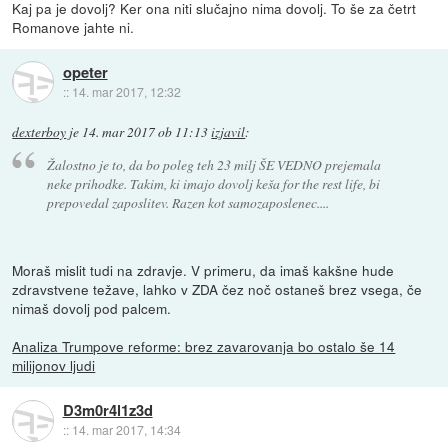
Kaj pa je dovolj? Ker ona niti slučajno nima dovolj. To še za četrt
Romanove jahte ni.
opeter
::
14. mar 2017, 12:32
dexterboy
je
14. mar 2017 ob 11:13
izjavil
:
Žalostno je to, da bo poleg teh 23 milj ŠE VEDNO prejemala
neke prihodke. Takim, ki imajo dovolj keša for the rest life, bi
prepovedal zaposlitev. Razen kot samozaposlenec....
Moraš mislit tudi na zdravje. V primeru, da imaš kakšne hude
zdravstvene težave, lahko v ZDA čez noč ostaneš brez vsega, če
nimaš dovolj pod palcem.
Analiza Trumpove reforme: brez zavarovanja bo ostalo še 14
milijonov ljudi
D3m0r4l1z3d
::
14. mar 2017, 14:34