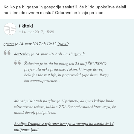
Koliko pa bi gospa in gospodje zaslužili, če bi do upokojitve delali
na istem delovnem mestu? Odpravnine imajo pa lepe.
tikitoki
::
14. mar 2017, 15:29
opeter
je
14. mar 2017 ob 12:32
izjavil
:
dexterboy
je
14. mar 2017 ob 11:13
izjavil
:
Žalostno je to, da bo poleg teh 23 milj ŠE VEDNO
prejemala neke prihodke. Takim, ki imajo dovolj
keša for the rest life, bi prepovedal zaposlitev. Razen
kot samozaposlenec....
Moraš mislit tudi na zdravje. V primeru, da imaš kakšne hude
zdravstvene težave, lahko v ZDA čez noč ostaneš brez vsega, če
nimaš dovolj pod palcem.
Analiza Trumpove reforme: brez zavarovanja bo ostalo še 14
milijonov ljudi