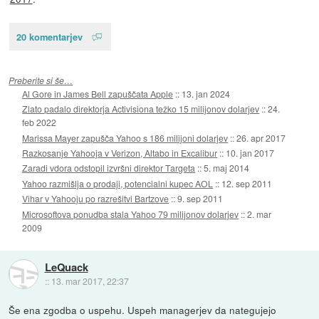
20 komentarjev
Preberite si še…
Al Gore in James Bell zapuščata Apple
::
13. jan 2024
Zlato padalo direktorja Activisiona težko 15 milijonov dolarjev
::
24.
feb 2022
Marissa Mayer zapušča Yahoo s 186 milijoni dolarjev
::
26. apr 2017
Razkosanje Yahooja v Verizon, Altabo in Excalibur
::
10. jan 2017
Zaradi vdora odstopil izvršni direktor Targeta
::
5. maj 2014
Yahoo razmišlja o prodaji, potencialni kupec AOL
::
12. sep 2011
Vihar v Yahooju po razrešitvi Bartzove
::
9. sep 2011
Microsoftova ponudba stala Yahoo 79 milijonov dolarjev
::
2. mar
2009
LeQuack
::
13. mar 2017, 22:37
Še ena zgodba o uspehu. Uspeh managerjev da nategujejo