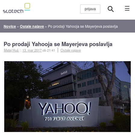
☰
Novice
»
Ostale najave
»
Po prodaji Yahooja se Mayerjeva poslavlja
Po prodaji Yahooja se Mayerjeva poslavlja
Matej Huš
::
13. mar 2017
ob 21:41
Ostale najave