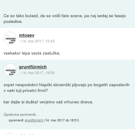
Ce so tako butasti, da so volili tisto scene, pa naj sedaj se fasejo
posledice.
mtosev
::
14. mar 2017, 15:43
vsekakor lepa vsota zaslužka.
gruntfürmich
::
14. mar 2017, 18:50
zopet nespodobni hlapčki slovenčki pljuvajo po bogatih zaposlenih
v neki tuji privatni firmi?
kar dajte si duška! verjetno vaš vrhunec dneva.
Zgodovina sprememb…
spremenil:
gruntfürmich
(
14. mar 2017 ob 18:51
)