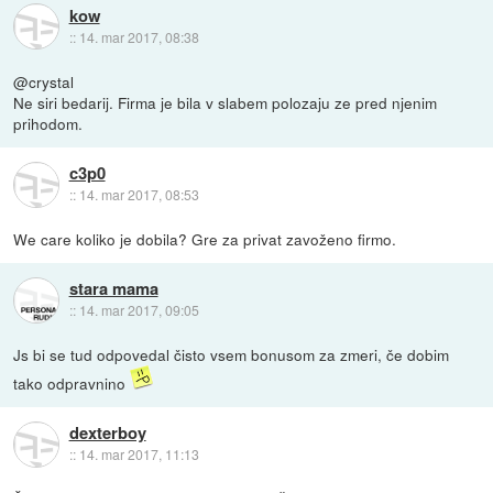
kow
::
14. mar 2017, 08:38
@crystal
Ne siri bedarij. Firma je bila v slabem polozaju ze pred njenim
prihodom.
c3p0
::
14. mar 2017, 08:53
We care koliko je dobila? Gre za privat zavoženo firmo.
stara mama
::
14. mar 2017, 09:05
Js bi se tud odpovedal čisto vsem bonusom za zmeri, če dobim
tako odpravnino
dexterboy
::
14. mar 2017, 11:13