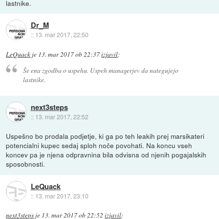
lastnike.
Dr_M
::
13. mar 2017, 22:50
LeQuack
je
13. mar 2017 ob 22:37
izjavil
:
Še ena zgodba o uspehu. Uspeh managerjev da nategujejo
lastnike.
next3steps
::
13. mar 2017, 22:52
Uspešno bo prodala podjetje, ki ga po teh leakih prej marsikateri
potencialni kupec sedaj sploh noče povohati. Na koncu vseh
koncev pa je njena odpravnina bila odvisna od njenih pogajalskih
sposobnosti.
LeQuack
::
13. mar 2017, 23:10
next3steps
je
13. mar 2017 ob 22:52
izjavil
: