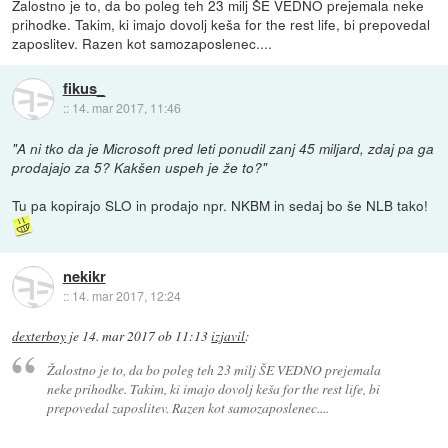
Žalostno je to, da bo poleg teh 23 milj ŠE VEDNO prejemala neke
prihodke. Takim, ki imajo dovolj keša for the rest life, bi prepovedal
zaposlitev. Razen kot samozaposlenec....
fikus_
::
14. mar 2017, 11:46
"A ni tko da je Microsoft pred leti ponudil zanj 45 miljard, zdaj pa ga
prodajajo za 5? Kakšen uspeh je že to?"
Tu pa kopirajo SLO in prodajo npr. NKBM in sedaj bo še NLB tako!
nekikr
::
14. mar 2017, 12:24
dexterboy
je
14. mar 2017 ob 11:13
izjavil
:
Žalostno je to, da bo poleg teh 23 milj ŠE VEDNO prejemala
neke prihodke. Takim, ki imajo dovolj keša for the rest life, bi
prepovedal zaposlitev. Razen kot samozaposlenec....