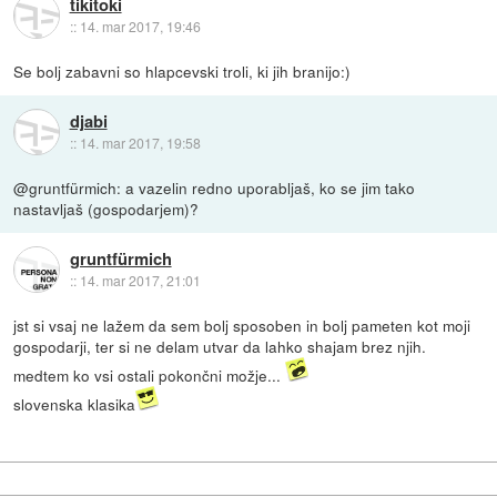
tikitoki
::
14. mar 2017, 19:46
Se bolj zabavni so hlapcevski troli, ki jih branijo:)
djabi
::
14. mar 2017, 19:58
@gruntfürmich: a vazelin redno uporabljaš, ko se jim tako
nastavljaš (gospodarjem)?
gruntfürmich
::
14. mar 2017, 21:01
jst si vsaj ne lažem da sem bolj sposoben in bolj pameten kot moji
gospodarji, ter si ne delam utvar da lahko shajam brez njih.
medtem ko vsi ostali pokončni možje...
slovenska klasika