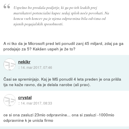
Uspešno bo prodala podjetje, ki ga po teh leakih prej
marsikateri potencialni kupec sedaj sploh noče povohati. Na
koncu vseh koncev pa je njena odpravnina bila odvisna od
njenih pogajalskih sposobnosti.
A ni tko da je Microsoft pred leti ponudil zanj 45 miljard, zdaj pa ga
prodajajo za 5? Kakšen uspeh je že to?
nekikr
::
14. mar 2017, 07:46
Časi se spreminjajo. Kaj je MS ponudil 4 leta preden je ona prišla
tja ne kaže ravno, da je delala narobe (ali prav).
crystal
::
14. mar 2017, 08:33
ce si ona zasluzi 23mio odpravnine... ona si zasluzi -1000mio
odpravnine k je unicla firmo