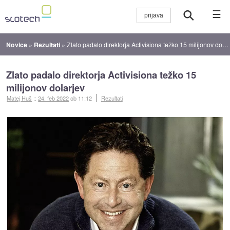
☰
Novice
»
Rezultati
»
Zlato padalo direktorja Activisiona težko 15 milijonov dolarjev
Zlato padalo direktorja Activisiona težko 15
milijonov dolarjev
Matej Huš
::
24. feb 2022
ob 11:12
Rezultati