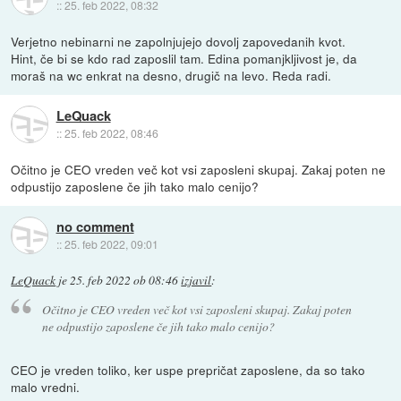
::
25. feb 2022, 08:32
Verjetno nebinarni ne zapolnjujejo dovolj zapovedanih kvot.
Hint, če bi se kdo rad zaposlil tam. Edina pomanjkljivost je, da
moraš na wc enkrat na desno, drugič na levo. Reda radi.
LeQuack
::
25. feb 2022, 08:46
Očitno je CEO vreden več kot vsi zaposleni skupaj. Zakaj poten ne
odpustijo zaposlene če jih tako malo cenijo?
no comment
::
25. feb 2022, 09:01
LeQuack
je
25. feb 2022 ob 08:46
izjavil
:
Očitno je CEO vreden več kot vsi zaposleni skupaj. Zakaj poten
ne odpustijo zaposlene če jih tako malo cenijo?
CEO je vreden toliko, ker uspe prepričat zaposlene, da so tako
malo vredni.