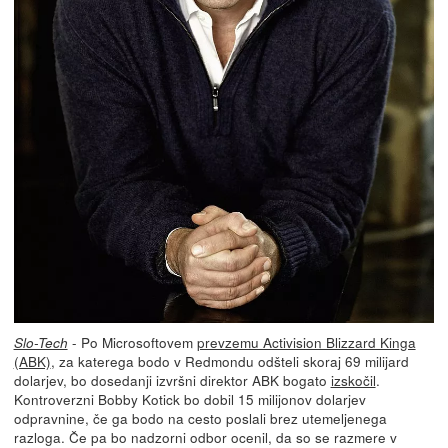
- Po Microsoftovem
prevzemu Activision Blizzard Kinga
Slo-Tech
(ABK)
, za katerega bodo v Redmondu odšteli skoraj 69 milijard
dolarjev, bo dosedanji izvršni direktor ABK bogato
izskočil
.
Kontroverzni Bobby Kotick bo dobil 15 milijonov dolarjev
odpravnine, če ga bodo na cesto poslali brez utemeljenega
razloga. Če pa bo nadzorni odbor ocenil, da so se razmere v