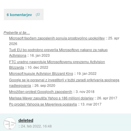
6 komentarjev
Preberite si še…
Microsoft tisočem zaposlenih ponuja prostovoljno upokojitev
::
25. apr
2026
Tudi EU bo podrobno preverila Microsoftovo nakano za nakup
Activisiona
::
16. jan 2023
FTC uradno nasprotuje Microsoftovemu prevzemu Activision
Blizzarda
::
10. dec 2022
Microsoft kupuje Activision Blizzard King
::
19. jan 2022
Google se je poravnal z investitorji v tožbi zaradi prikrivanja spolnega
nadlegovanja
::
26. sep 2020
Množičen protest Googlovih zaposlenih
::
3. nov 2018
Marissa Mayer zapušča Yahoo s 186 milijoni dolarjev
::
26. apr 2017
Po prodaji Yahooja se Mayerjeva poslavlja
::
13. mar 2017
deleted
::
24. feb 2022, 16:48