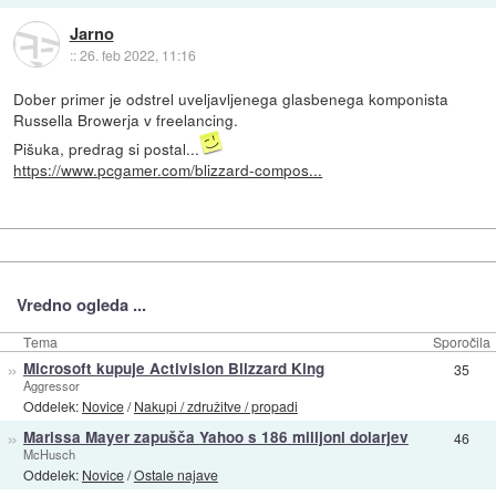
Jarno
::
26. feb 2022, 11:16
Dober primer je odstrel uveljavljenega glasbenega komponista
Russella Browerja v freelancing.
Pišuka, predrag si postal...
https://www.pcgamer.com/blizzard-compos...
Vredno ogleda ...
Tema
Sporočila
»
Microsoft kupuje Activision Blizzard King
35
Aggressor
Oddelek:
Novice
/
Nakupi / združitve / propadi
»
Marissa Mayer zapušča Yahoo s 186 milijoni dolarjev
46
McHusch
Oddelek:
Novice
/
Ostale najave