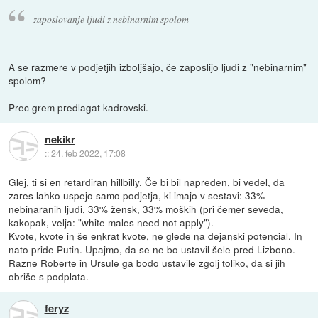
zaposlovanje ljudi z nebinarnim spolom
A se razmere v podjetjih izboljšajo, če zaposlijo ljudi z "nebinarnim"
spolom?
Prec grem predlagat kadrovski.
nekikr
::
24. feb 2022, 17:08
Glej, ti si en retardiran hillbilly. Če bi bil napreden, bi vedel, da
zares lahko uspejo samo podjetja, ki imajo v sestavi: 33%
nebinaranih ljudi, 33% žensk, 33% moških (pri čemer seveda,
kakopak, velja: "white males need not apply").
Kvote, kvote in še enkrat kvote, ne glede na dejanski potencial. In
nato pride Putin. Upajmo, da se ne bo ustavil šele pred Lizbono.
Razne Roberte in Ursule ga bodo ustavile zgolj toliko, da si jih
obriše s podplata.
feryz