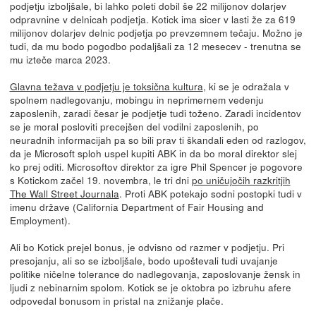
podjetju izboljšale, bi lahko poleti dobil še 22 milijonov dolarjev
odpravnine v delnicah podjetja. Kotick ima sicer v lasti že za 619
milijonov dolarjev delnic podjetja po prevzemnem tečaju. Možno je
tudi, da mu bodo pogodbo podaljšali za 12 mesecev - trenutna se
mu izteče marca 2023.
Glavna težava v podjetju je toksična kultura
, ki se je odražala v
spolnem nadlegovanju, mobingu in neprimernem vedenju
zaposlenih, zaradi česar je podjetje tudi toženo. Zaradi incidentov
se je moral posloviti precejšen del vodilni zaposlenih, po
neuradnih informacijah pa so bili prav ti škandali eden od razlogov,
da je Microsoft sploh uspel kupiti ABK in da bo moral direktor slej
ko prej oditi. Microsoftov direktor za igre Phil Spencer je pogovore
s Kotickom začel 19. novembra, le tri dni
po uničujočih razkritjih
The Wall Street Journala
. Proti ABK potekajo sodni postopki tudi v
imenu države (California Department of Fair Housing and
Employment).
Ali bo Kotick prejel bonus, je odvisno od razmer v podjetju. Pri
presojanju, ali so se izboljšale, bodo upoštevali tudi uvajanje
politike ničelne tolerance do nadlegovanja, zaposlovanje žensk in
ljudi z nebinarnim spolom. Kotick se je oktobra po izbruhu afere
odpovedal bonusom in pristal na znižanje plače.