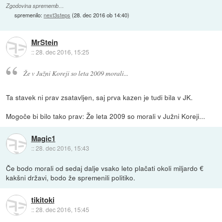
Zgodovina sprememb…
spremenilo:
next3steps
(
28. dec 2016 ob 14:40
)
MrStein
::
28. dec 2016, 15:25
Že v Južni Koreji so leta 2009 morali...
Ta stavek ni prav zsatavljen, saj prva kazen je tudi bila v JK.
Mogoče bi bilo tako prav: Že leta 2009 so morali v Južni Koreji...
Magic1
::
28. dec 2016, 15:43
Če bodo morali od sedaj dalje vsako leto plačati okoli miljardo €
kakšni državi, bodo že spremenili politiko.
tikitoki
::
28. dec 2016, 15:45