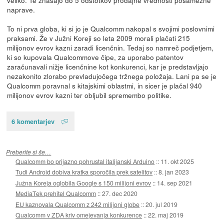
naprave.
To ni prva globa, ki si jo je Qualcomm nakopal s svojimi poslovnimi
praksami. Že v Južni Koreji so leta 2009 morali plačati 215
milijonov evrov kazni zaradi licenčnin. Tedaj so namreč podjetjem,
ki so kupovala Qualcommove čipe, za uporabo patentov
zaračunavali nižje licenčnine kot konkurenci, kar je predstavljajo
nezakonito zlorabo prevladujočega tržnega položaja. Lani pa se je
Qualcomm poravnal s kitajskimi oblastmi, in sicer je plačal 940
milijonov evrov kazni ter obljubil spremembo politike.
6 komentarjev
Preberite si še…
Qualcomm bo prijazno pohrustal italijanski Arduino
::
11. okt 2025
Tudi Android dobiva kratka sporočila prek satelitov
::
8. jan 2023
Južna Koreja oglobila Google s 150 milijoni evrov
::
14. sep 2021
MediaTek prehitel Qualcomm
::
27. dec 2020
EU kaznovala Qualcomm z 242 milijoni globe
::
20. jul 2019
Qualcomm v ZDA kriv omejevanja konkurence
::
22. maj 2019