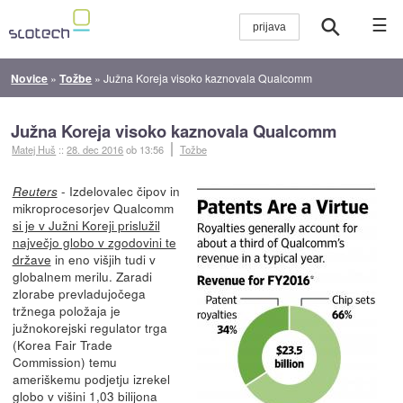
☰
Novice
»
Tožbe
»
Južna Koreja visoko kaznovala Qualcomm
Južna Koreja visoko kaznovala Qualcomm
Matej Huš
::
28. dec 2016
ob 13:56
Tožbe
- Izdelovalec čipov in
Reuters
mikroprocesorjev Qualcomm
si je v Južni Koreji prislužil
največjo globo v zgodovini te
države
in eno višjih tudi v
globalnem merilu. Zaradi
zlorabe prevladujočega
tržnega položaja je
južnokorejski regulator trga
(Korea Fair Trade
Commission) temu
ameriškemu podjetju izrekel
globo v višini 1,03 bilijona