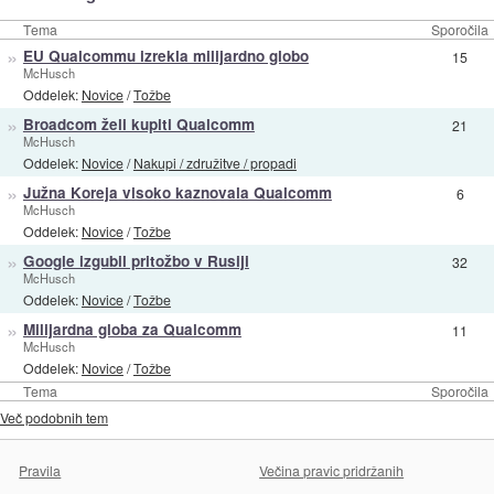
Tema
Sporočila
»
EU Qualcommu izrekla milijardno globo
15
McHusch
Oddelek:
Novice
/
Tožbe
»
Broadcom želi kupiti Qualcomm
21
McHusch
Oddelek:
Novice
/
Nakupi / združitve / propadi
»
Južna Koreja visoko kaznovala Qualcomm
6
McHusch
Oddelek:
Novice
/
Tožbe
»
Google izgubil pritožbo v Rusiji
32
McHusch
Oddelek:
Novice
/
Tožbe
»
Milijardna globa za Qualcomm
11
McHusch
Oddelek:
Novice
/
Tožbe
Tema
Sporočila
Več podobnih tem
Pravila
Večina pravic pridržanih