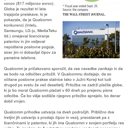
vonov (817 milijonov evrov).
Globa je rezultat tri leta
trajajoče preiskave, ki je
pokazala, da je Qualcomm
konkurenci (Intelu,
Samsungu, LG-ju, MediaTeku
itd.) omejeval licenciranje
patentov in jim vsiljeval
nepoštene poslovne pogoje,
sicer jim ni dobavljal čipov za
pametne telefone.
Qualcomm je pričakovano sporočil, da vse navedbe zanikajo in da
se bodo na odločitev pritožili. V Qualcommu dodajajo, da so
očitane poslovne prakse stalnice tako v Južni Koreji kot tudi
drugod po svetu že več desetletij. Pritožba ne zadrži plačila globe,
ki jo bo moral Qualcomm plačati v 60 dneh po prejemu pisne
odločbe. Če bo višje sodišče njegovo pritožbo sprejelo, bo denar
dobil vrnjen.
Qualcomm prihodke ustvarja na dveh področjih. Približno dve
tretjini jih ustvarijo s prodajo čipov in vezij, preostanek pa z
licenčninami iz patentov, ki jih ima Qualcomm v svojem portfelju res
veliko. Te znašajo do 5 odstotkov prodajne vrednosti posamezne