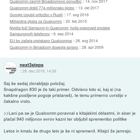
Qualcomm zavrnil Broadcomovo ponudbo
::
14. nov 2017
Qualcomm dobil 774-milijonsko globo
::
13. okt 2017
Google izgubil pritožbo v Rusiji
::
17. avg 2016
Milijardna globa za Qualcomm
::
20. feb 2015
Nvidia toži Samsung in Qualcomm, hoče prepoved prodaje
Samsungovih telefonov
::
6. sep 2014
EU bo začela preiskavo Qualcomma
::
26. avg 2014
Qualcomm in Broadcom dosegla spravo
::
28. apr 2009
next3steps
::
28. dec 2016, 14:39
Saj še sedaj zlorabljajo položaj.
Snapdragon 830 je že taki primer. Odvisno kdo si, kaj si (na
kakšne posiljene pogoje pristaneš), te temu primerno uvrstijo v
čakalno vrsto.
>>Lani pa se je Qualcomm poravnal s kitajskimi oblastmi, in sicer je
plačal 940 milijonov evrov kazni ter obljubil spremembo politike
Letos in kmalu še drugo leto je še ni spremenil. Kitajci že jamrajo.