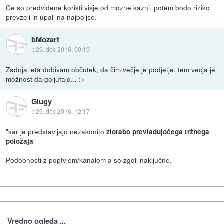
Ce so predvidene koristi visje od mozne kazni, potem bodo riziko
prevzeli in upali na najboljse.
bMozart
::
29. dec 2016, 00:19
Zadnja leta dobivam občutek, da čim večje je podjetje, tem večja je
možnost da goljufajo... :>
Glugy
::
29. dec 2016, 12:17
"kar je predstavljajo nezakonito
zlorabo prevladujočega tržnega
"
položaja
Podobnosti z poptvjem/kanalom a so zgolj naključne.
Vredno ogleda ...