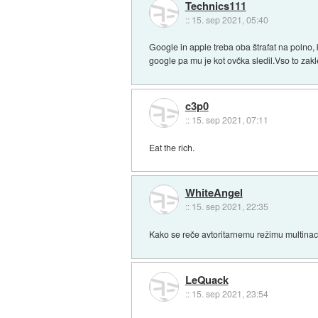
Technics111
::
15. sep 2021, 05:40
Google in apple treba oba štrafat na polno, 
google pa mu je kot ovčka sledil.Vso to zakle
c3p0
::
15. sep 2021, 07:11
Eat the rich.
WhiteAngel
::
15. sep 2021, 22:35
Kako se reče avtoritarnemu režimu multina
LeQuack
::
15. sep 2021, 23:54