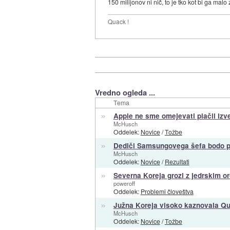
150 milijonov ni nič, to je tko kot bi ga malo
Quack !
Vredno ogleda ...
Tema
»
Apple ne sme omejevati plačil izv
McHusch
Oddelek:
Novice
/
Tožbe
»
Dediči Samsungovega šefa bodo pl
McHusch
Oddelek:
Novice
/
Rezultati
»
Severna Koreja grozi z jedrskim o
poweroff
Oddelek:
Problemi človeštva
»
Južna Koreja visoko kaznovala 
McHusch
Oddelek:
Novice
/
Tožbe