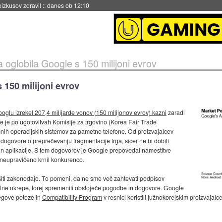
eizkusov zdravil
::
danes ob 12:10
 oglobila Google s 150 milijoni evrov
 150 milijoni evrov
ooglu izrekel 207,4 milijarde vonov (150 milijonov evrov) kazni
zaradi
 je po ugotovitvah Komisije za trgovino (Korea Fair Trade
nih operacijskih sistemov za pametne telefone. Od proizvajalcev
 dogovore o preprečevanju fragmentacije trga, sicer ne bi dobili
in aplikacije. S tem dogovorov je Google prepovedal namestitve
e neupravičeno krnil konkurenco.
iti zakonodajo. To pomeni, da ne sme več zahtevati podpisov
jalne ukrepe, torej spremeniti obstoječe pogodbe in dogovore. Google
njegove poteze in
Compatibility Program
v resnici koristili južnokorejskim proizvaja