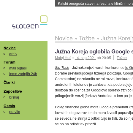
Kalshi omogoča stave na rezultate kliničnih pr
Novice
»
Tožbe
»
Južna Koreja
Novice
Južna Koreja oglobila Google s
arhiv
Matej Huš
::
14. sep 2021
ob 20:05
Tožbe
Forum
Slo-Tech
- Južnokorejski varuh konkurence
je G
mali oglasi
zlorabe prevladujočega tržnega položaja. Google
teme zadnjih 24h
Commission) nezakonito oviral razvoj konkurenč
Članki
androidnih telefonov je zahteval, da podpisujejo
dostopa do licenca za Googlovo spletno tržnico 
Zaposlitve
prilagojenih verzij (forkov) Androida, s tem pa j
brskaj
Ostalo
Poleg finančne globe mora Google prenehati krš
pravila
tovrstnih dogovorov ter da mora izvesti popravl
se seveda ne strinja z odločitvijo in trdi, da so 
se bo na odločitev pritožil.