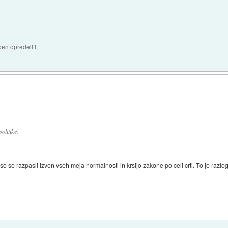
ben opredeliti,
olitike.
o se razpasli izven vseh meja normalnosti in krsijo zakone po celi crti. To je razlog 