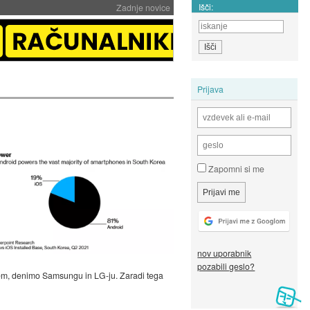
Išči:
Zadnje novice
Prijava
Zapomni si me
nov uporabnik
pozabili geslo?
lcem, denimo Samsungu in LG-ju. Zaradi tega