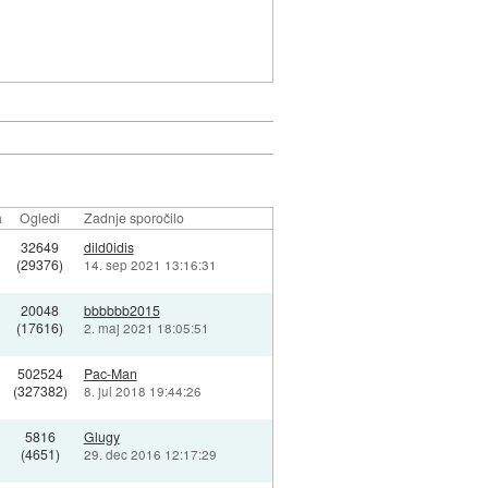
a
Ogledi
Zadnje sporočilo
32649
dild0idis
(29376)
14. sep 2021 13:16:31
20048
bbbbbb2015
(17616)
2. maj 2021 18:05:51
502524
Pac-Man
(327382)
8. jul 2018 19:44:26
5816
Glugy
(4651)
29. dec 2016 12:17:29