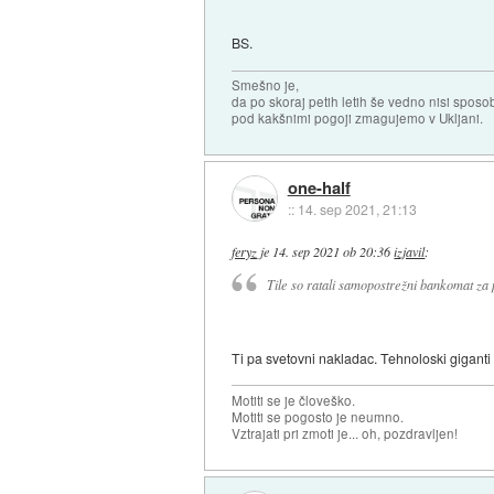
BS.
Smešno je,
da po skoraj petih letih še vedno nisi sposo
pod kakšnimi pogoji zmagujemo v Ukljani.
one-half
::
14. sep 2021, 21:13
feryz
je
14. sep 2021 ob 20:36
izjavil
:
Tile so ratali samopostrežni bankomat za p
Ti pa svetovni nakladac. Tehnoloski giganti s
Motiti se je človeško.
Motiti se pogosto je neumno.
Vztrajati pri zmoti je... oh, pozdravljen!