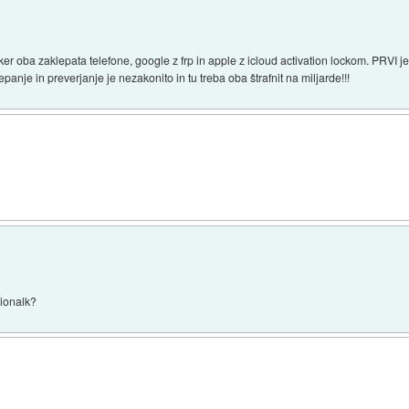
ker oba zaklepata telefone, google z frp in apple z icloud activation lockom. PRVI j
panje in preverjanje je nezakonito in tu treba oba štrafnit na miljarde!!!
cionalk?