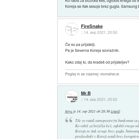
Ko rabiš za božička keš, oglobiš enega od 
Koreja se itak sesuje brez gugla. Samsung bi
FireSnake
::
14. sep 2021, 20:50
Če so pa prijatelji.
Pa je Severna Koreja sovražnik.
Kako zdaj to, da kradeš od prijateljev?
Poglej in se nasmej: vicmaher.si
Mr.B
::
14. sep 2021, 20:52
feryz
je
14. sep 2021 ob 20:36
izjavil
:
Tile so ratali samopostrežni bankomat za p
Ko rabiš za božička keš, oglobiš enega od
Koreja se itak sesuje brez gugla. Samsung 
predsedniki v Koreji ostali brez koruptiv