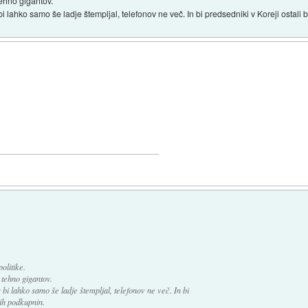
tehno gigantov.
 lahko samo še ladje štempljal, telefonov ne več. In bi predsedniki v Koreji ostali 
olitike.
 tehno gigantov.
bi lahko samo še ladje štempljal, telefonov ne več. In bi
nih podkupnin.