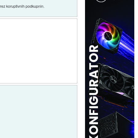
brez koruptivnih podkupnin.