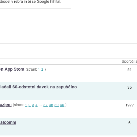
 zbodel v rebra in bi se Google hihital.
Sporočil
en App Stora
(strani:
1
2
)
51
ačali 60-odstotni davek na zapuščino
35
rožjem
(strani:
1
2
3
4
…
37
38
39
40
)
1977
Qualcomm
6