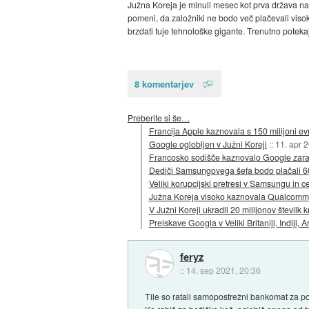
Južna Koreja je minuli mesec kot prva država na 
pomeni, da založniki ne bodo več plačevali visoki
brzdati tuje tehnološke gigante. Trenutno potekaj
8 komentarjev
Preberite si še…
Francija Apple kaznovala s 150 milijoni ev
Google oglobljen v Južni Koreji
::
11. apr 
Francosko sodišče kaznovalo Google zarad
Dediči Samsungovega šefa bodo plačali 6
Veliki korupcijski pretresi v Samsungu in ce
Južna Koreja visoko kaznovala Qualcomm
V Južni Koreji ukradli 20 milijonov številk kr
Preiskave Googla v Veliki Britaniji, Indiji, A
feryz
::
14. sep 2021, 20:36
Tile so ratali samopostrežni bankomat za pol