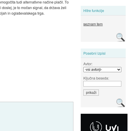
mogočita tudi alternativne načine plačil. To
i doslej, je to močan signal, da država želi
Hitre funkcije
cijah in oglaševalskega trga.
seznam tem
Posebni izpisi
Avtor:
Ključna beseda: