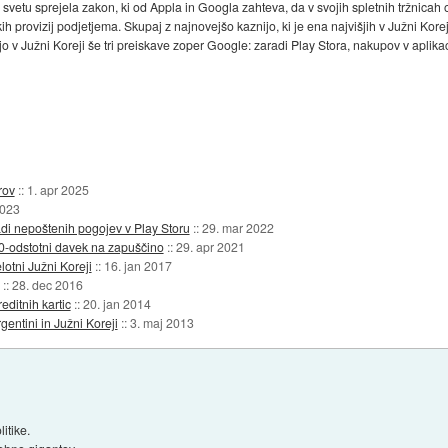
svetu sprejela zakon, ki od Appla in Googla zahteva, da v svojih spletnih tržnicah o
h provizij podjetjema. Skupaj z najnovejšo kaznijo, ki je ena najvišjih v Južni Korej
o v Južni Koreji še tri preiskave zoper Google: zaradi Play Stora, nakupov v aplika
rov
::
1. apr 2025
2023
i nepoštenih pogojev v Play Storu
::
29. mar 2022
0-odstotni davek na zapuščino
::
29. apr 2021
lotni Južni Koreji
::
16. jan 2017
::
28. dec 2016
editnih kartic
::
20. jan 2014
rgentini in Južni Koreji
::
3. maj 2013
itike.