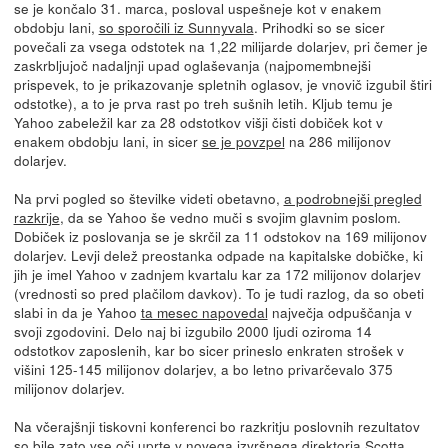
se je končalo 31. marca, posloval uspešneje kot v enakem
obdobju lani,
so sporočili iz Sunnyvala
. Prihodki so se sicer
povečali za vsega odstotek na 1,22 milijarde dolarjev, pri čemer je
zaskrbljujoč nadaljnji upad oglaševanja (najpomembnejši
prispevek, to je prikazovanje spletnih oglasov, je vnovič izgubil štiri
odstotke), a to je prva rast po treh sušnih letih. Kljub temu je
Yahoo zabeležil kar za 28 odstotkov višji čisti dobiček kot v
enakem obdobju lani, in sicer
se je povzpel
na 286 milijonov
dolarjev.
Na prvi pogled so številke videti obetavno,
a podrobnejši pregled
razkrije
, da se Yahoo še vedno muči s svojim glavnim poslom.
Dobiček iz poslovanja se je skrčil za 11 odstokov na 169 milijonov
dolarjev. Levji delež preostanka odpade na kapitalske dobičke, ki
jih je imel Yahoo v zadnjem kvartalu kar za 172 milijonov dolarjev
(vrednosti so pred plačilom davkov). To je tudi razlog, da so obeti
slabi in da je Yahoo
ta mesec napovedal
največja odpuščanja v
svoji zgodovini. Delo naj bi izgubilo 2000 ljudi oziroma 14
odstotkov zaposlenih, kar bo sicer prineslo enkraten strošek v
višini 125-145 milijonov dolarjev, a bo letno privarčevalo 375
milijonov dolarjev.
Na včerajšnji tiskovni konferenci bo razkritju poslovnih rezultatov
so bile zato vse oči uprte v novega izvršnega direktorja Scotta