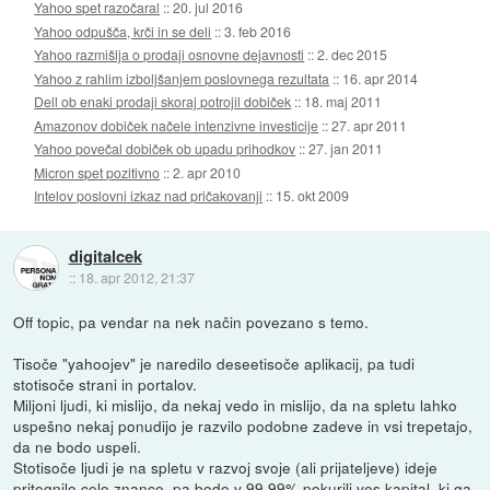
Yahoo spet razočaral
::
20. jul 2016
Yahoo odpušča, krči in se deli
::
3. feb 2016
Yahoo razmišlja o prodaji osnovne dejavnosti
::
2. dec 2015
Yahoo z rahlim izboljšanjem poslovnega rezultata
::
16. apr 2014
Dell ob enaki prodaji skoraj potrojil dobiček
::
18. maj 2011
Amazonov dobiček načele intenzivne investicije
::
27. apr 2011
Yahoo povečal dobiček ob upadu prihodkov
::
27. jan 2011
Micron spet pozitivno
::
2. apr 2010
Intelov poslovni izkaz nad pričakovanji
::
15. okt 2009
digitalcek
::
18. apr 2012, 21:37
Off topic, pa vendar na nek način povezano s temo.
Tisoče "yahoojev" je naredilo deseetisoče aplikacij, pa tudi
stotisoče strani in portalov.
Miljoni ljudi, ki mislijo, da nekaj vedo in mislijo, da na spletu lahko
uspešno nekaj ponudijo je razvilo podobne zadeve in vsi trepetajo,
da ne bodo uspeli.
Stotisoče ljudi je na spletu v razvoj svoje (ali prijateljeve) ideje
pritegnilo celo znance, pa bodo v 99,99% pokurili ves kapital, ki ga