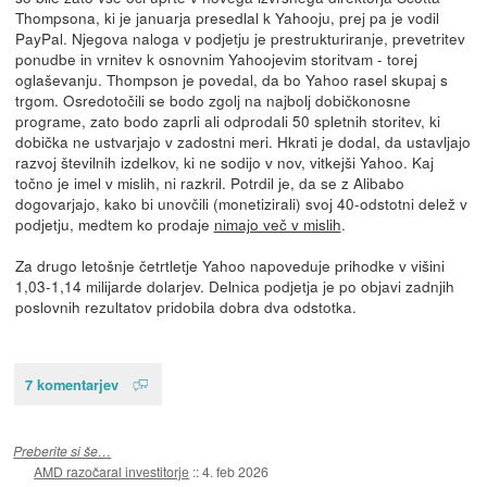
Thompsona, ki je januarja presedlal k Yahooju, prej pa je vodil
PayPal. Njegova naloga v podjetju je prestrukturiranje, prevetritev
ponudbe in vrnitev k osnovnim Yahoojevim storitvam - torej
oglaševanju. Thompson je povedal, da bo Yahoo rasel skupaj s
trgom. Osredotočili se bodo zgolj na najbolj dobičkonosne
programe, zato bodo zaprli ali odprodali 50 spletnih storitev, ki
dobička ne ustvarjajo v zadostni meri. Hkrati je dodal, da ustavljajo
razvoj številnih izdelkov, ki ne sodijo v nov, vitkejši Yahoo. Kaj
točno je imel v mislih, ni razkril. Potrdil je, da se z Alibabo
dogovarjajo, kako bi unovčili (monetizirali) svoj 40-odstotni delež v
podjetju, medtem ko prodaje
nimajo več v mislih
.
Za drugo letošnje četrtletje Yahoo napoveduje prihodke v višini
1,03-1,14 milijarde dolarjev. Delnica podjetja je po objavi zadnjih
poslovnih rezultatov pridobila dobra dva odstotka.
7 komentarjev
Preberite si še…
AMD razočaral investitorje
::
4. feb 2026