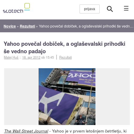
☰
Novice
»
Rezultati
»
Yahoo povečal dobiček, a oglaševalski prihodki še vedno padajo
Yahoo povečal dobiček, a oglaševalski prihodki
še vedno padajo
Matej Huš
::
18. apr 2012
ob 15:45
Rezultati
- Yahoo je v prvem letošnjem četrtletju, ki
The Wall Street Journal