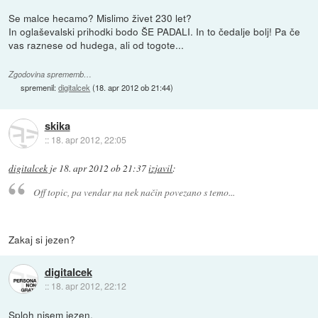
Se malce hecamo? Mislimo živet 230 let?
In oglaševalski prihodki bodo ŠE PADALI. In to čedalje bolj! Pa če
vas raznese od hudega, ali od togote...
Zgodovina sprememb…
spremenil:
digitalcek
(
18. apr 2012 ob 21:44
)
skika
::
18. apr 2012, 22:05
digitalcek
je
18. apr 2012 ob 21:37
izjavil
:
Off topic, pa vendar na nek način povezano s temo...
Zakaj si jezen?
digitalcek
::
18. apr 2012, 22:12
Sploh nisem jezen.