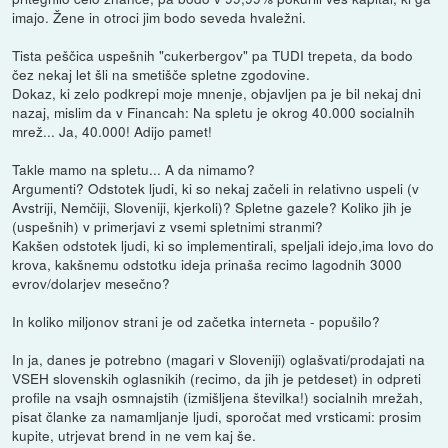
imajo. Žene in otroci jim bodo seveda hvaležni.
Tista peščica uspešnih "cukerbergov" pa TUDI trepeta, da bodo
čez nekaj let šli na smetišče spletne zgodovine.
Dokaz, ki zelo podkrepi moje mnenje, objavljen pa je bil nekaj dni
nazaj, mislim da v Financah: Na spletu je okrog 40.000 socialnih
mrež... Ja, 40.000! Adijo pamet!
Takle mamo na spletu... A da nimamo?
Argumenti? Odstotek ljudi, ki so nekaj začeli in relativno uspeli (v
Avstriji, Nemčiji, Sloveniji, kjerkoli)? Spletne gazele? Koliko jih je
(uspešnih) v primerjavi z vsemi spletnimi stranmi?
Kakšen odstotek ljudi, ki so implementirali, speljali idejo,ima lovo do
krova, kakšnemu odstotku ideja prinaša recimo lagodnih 3000
evrov/dolarjev mesečno?
In koliko miljonov strani je od začetka interneta - popušilo?
In ja, danes je potrebno (magari v Sloveniji) oglašvati/prodajati na
VSEH slovenskih oglasnikih (recimo, da jih je petdeset) in odpreti
profile na vsajh osmnajstih (izmišljena številka!) socialnih mrežah,
pisat članke za namamljanje ljudi, sporočat med vrsticami: prosim
kupite, utrjevat brend in ne vem kaj še.