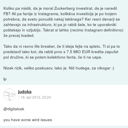
Koliko pa misliš, da je moral Zuckerberg investirat, da je naredil
FB? Ali pa fantje iz Instagrama, kolikšna investicija je po tvojem
potrebna, da svetu ponudiš nekaj takšnega? Ker resni denarji se
zahtevajo za infrastrukturo, ki pa jo rabiš šele, ko te uporabniki
poštekajo in vzljubijo. Takrat si lahko (recimo Instagram definitivno)
že precej loaded.
Tako da ni ravno life breaker, če ti ideja fejla na spletu. Ti si pa to
predstavil tako kot, da rabiš prvo s 7.5 MIO EUR kredita zapufat
pol družine, ki se potem kolektivno fenta, če ti ne uspe.
Nizek rizik, veliko poskusov, tako je. Nič hudega, za nikogar :)
lp
judoka
::
18. apr 2012, 23:24
@digitalcek
you have some wird issues