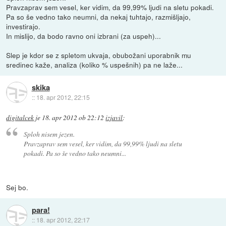
Pravzaprav sem vesel, ker vidim, da 99,99% ljudi na sletu pokadi.
Pa so še vedno tako neumni, da nekaj tuhtajo, razmišljajo,
investirajo.
In mislijo, da bodo ravno oni izbrani (za uspeh)...
Slep je kdor se z spletom ukvaja, obubožani uporabnik mu
sredinec kaže, analiza (koliko % uspešnih) pa ne laže...
skika
::
18. apr 2012, 22:15
digitalcek
je
18. apr 2012 ob 22:12
izjavil
:
Sploh nisem jezen.
Pravzaprav sem vesel, ker vidim, da 99,99% ljudi na sletu
pokadi. Pa so še vedno tako neumni...
Sej bo.
para!
::
18. apr 2012, 22:17