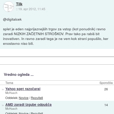
Tilk
::
19. apr 2012, 11:45
@digitalcek
splet je eden najprijaznejših trgov za vstop (kot ponudnik) ravno
zaradi NIZKIH ZAČETNIH STROŠKOV. Prav tako pa rabiš bit
inovativen. In ravno zaradi tega je ne vem kok strani popušilo, ker
enostavno niso bili.
Vredno ogleda ...
Tema
Sporočila
»
Yahoo spet razočaral
26
McHusch
Oddelek:
Novice
/
Rezultati
»
AMD zaradi izgube odpušča
14
McHusch
Oddelek:
Novice
/
Rezultati