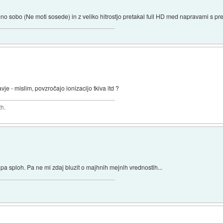
no sobo (Ne moti sosede) in z veliko hitrostjo pretakal full HD med napravami s pr
je - mislim, povzročajo ionizacijo tkiva itd ?
th.
pa sploh. Pa ne mi zdaj bluzit o majhnih mejnih vrednostih...