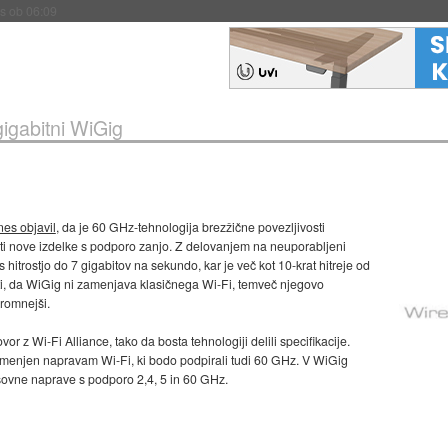
s ob 06:09
gigabitni WiGig
nes objavil
, da je 60 GHz-tehnologija brezžične povezljivosti
jati nove izdelke s podporo zanjo. Z delovanjem na neuporabljeni
hitrostjo do 7 gigabitov na sekundo, kar je več kot 10-krat hitreje od
ti, da WiGig ni zamenjava klasičnega Wi-Fi, temveč njegovo
kromnejši.
or z Wi-Fi Alliance, tako da bosta tehnologiji delili specifikacije.
 namenjen napravam Wi-Fi, ki bodo podpirali tudi 60 GHz. V WiGig
asovne naprave s podporo 2,4, 5 in 60 GHz.