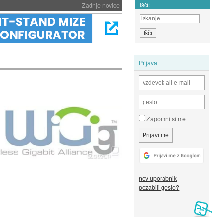
Išči:
Zadnje novice
Prijava
Zapomni si me
nov uporabnik
pozabili geslo?