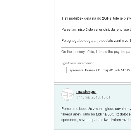
Tisti mobilček dela na do 2GHz, tole je bistv
Pa že tam niso čisto vsi enotni, da je to vse
Poleg tega bo dogajanje postalo zanimivo, k
On the journey of life, I chose the psycho pa
Zgodovina sprememb…
spremenil:
Brane2
(
11. maj 2010 ob 14:12
)
masterpsi
::
11. maj 2010, 15:01
Pomoje se bodo že zmenili glede sevalnih 
takega ane? Tako bo tudi na 60GHz določeno.
spomnem, sevanje pada s kvadratom razdalj