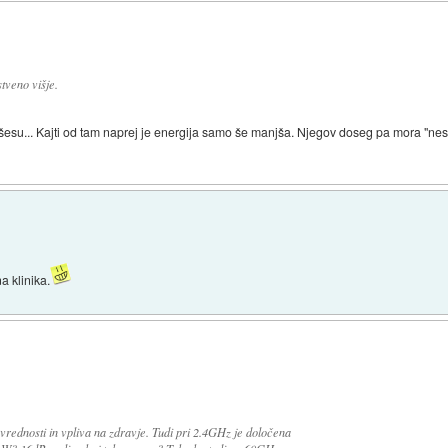
tveno višje.
 ušesu... Kajti od tam naprej je energija samo še manjša. Njegov doseg pa mora "nes
a klinika.
vrednosti in vpliva na zdravje. Tudi pri 2.4GHz je določena