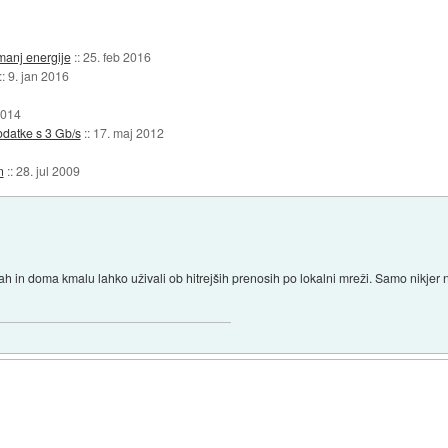
 manj energije
::
25. feb 2016
::
9. jan 2016
2014
odatke s 3 Gb/s
::
17. maj 2012
n
::
28. jul 2009
 in doma kmalu lahko uživali ob hitrejših prenosih po lokalni mreži. Samo nikjer n