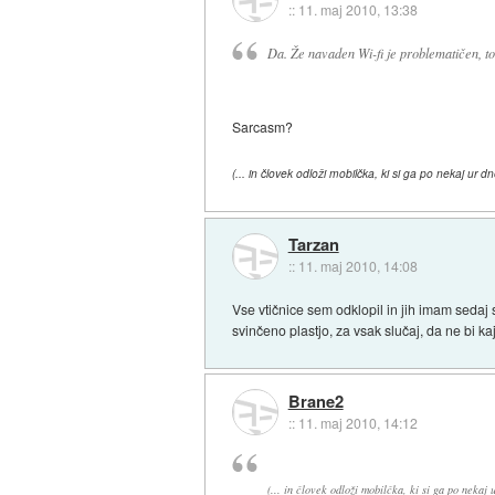
::
11. maj 2010, 13:38
Da. Že navaden Wi-fi je problematičen, tol
Sarcasm?
(... in človek odloži mobilčka, ki si ga po nekaj ur
Tarzan
::
11. maj 2010, 14:08
Vse vtičnice sem odklopil in jih imam sedaj 
svinčeno plastjo, za vsak slučaj, da ne bi k
Brane2
::
11. maj 2010, 14:12
(... in človek odloži mobilčka, ki si ga po nekaj