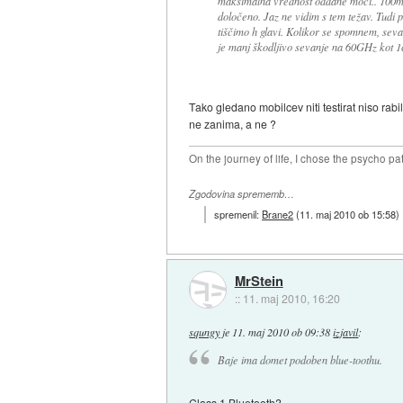
maksimalna vrednost oddane moči.. 100m
določeno. Jaz ne vidim s tem težav. Tudi 
tiščimo h glavi. Kolikor se spomnem, sev
je manj škodljivo sevanje na 60GHz kot
Tako gledano mobilcev niti testirat niso rab
ne zanima, a ne ?
On the journey of life, I chose the psycho pa
Zgodovina sprememb…
spremenil:
Brane2
(
11. maj 2010 ob 15:58
)
MrStein
::
11. maj 2010, 16:20
squngy
je
11. maj 2010 ob 09:38
izjavil
:
Baje ima domet podoben blue-toothu.
Class 1 Bluetooth?