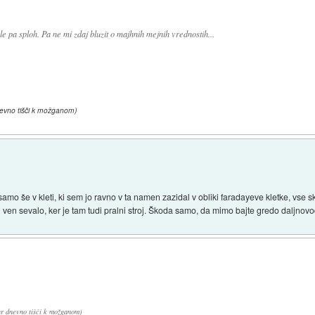
e pa sploh. Pa ne mi zdaj bluzit o majhnih mejnih vrednostih...
 dnevno tišči k možganom)
samo še v kleti, ki sem jo ravno v ta namen zazidal v obliki faradayeve kletke, vse 
aj ven sevalo, ker je tam tudi pralni stroj. Škoda samo, da mimo bajte gredo daljnov
 ur dnevno tišči k možganom)