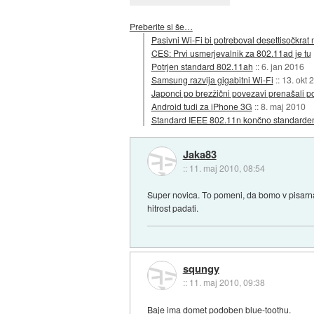
Preberite si še…
Pasivni Wi-Fi bi potreboval desettisočkrat
CES: Prvi usmerjevalnik za 802.11ad je tu
Potrjen standard 802.11ah
::
6. jan 2016
Samsung razvija gigabitni Wi-Fi
::
13. okt 
Japonci po brezžični povezavi prenašali p
Android tudi za iPhone 3G
::
8. maj 2010
Standard IEEE 802.11n končno standarde
Jaka83
::
11. maj 2010, 08:54
Super novica. To pomeni, da bomo v pisarnah
hitrost padati.
squngy
::
11. maj 2010, 09:38
Baje ima domet podoben blue-toothu.