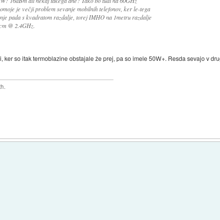
W? 16dBm ali nekaj takega ane? Tako bo tudi na 60GHz
pomoje je večji problem sevanje mobilnih telefonov, ker le-tega
anje pada s kvadratom razdalje, torej IMHO na 1metru razdalje
 1cm @ 2.4GHz.
ili, ker so itak termoblazine obstajale že prej, pa so imele 50W+. Resda sevajo v d
th.