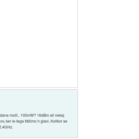
 oddane moči.. 100mW? 16dBm ali nekaj
 ker le-tega tiščimo h glavi. Kolikor se
 2.4GHz.