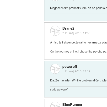
Mogoče vidim prenost v tem, da bo pokrilo e
Brane2
::
11. maj 2010, 11:55
A niso te frekvence že rahlo nevarne za zdrav
On the journey of life, I chose the psycho pa
poweroff
::
11. maj 2010, 13:19
Da. Že navaden Wi-fi je problematičen, tole 
sudo poweroff
BlueRunner