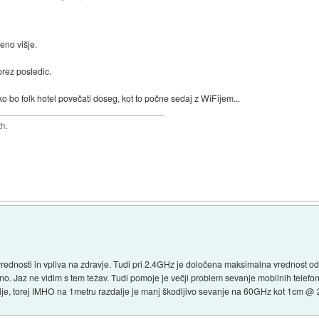
eno višje.
 brez posledic.
o bo folk hotel povečati doseg, kot to počne sedaj z WiFijem...
th.
vrednosti in vpliva na zdravje. Tudi pri 2.4GHz je določena maksimalna vrednost
 Jaz ne vidim s tem težav. Tudi pomoje je večji problem sevanje mobilnih telefonov,
e, torej IMHO na 1metru razdalje je manj škodljivo sevanje na 60GHz kot 1cm @