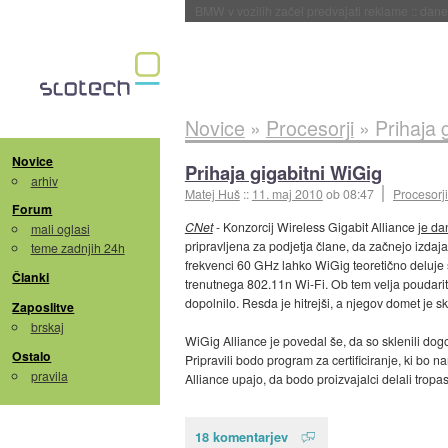
BMW v vozilih začel predvajati reklame
::
dane
Novice
»
Procesorji
»
Prihaja 
Novice
Prihaja gigabitni WiGig
arhiv
Matej Huš
::
11. maj 2010
ob 08:47
Procesorji
Forum
CNet
- Konzorcij Wireless Gigabit Alliance
je da
mali oglasi
pripravljena za podjetja člane, da začnejo izda
teme zadnjih 24h
frekvenci 60 GHz lahko WiGig teoretično deluje s 
Članki
trenutnega 802.11n Wi-Fi. Ob tem velja poudari
dopolnilo. Resda je hitrejši, a njegov domet je s
Zaposlitve
brskaj
WiGig Alliance je povedal še, da so sklenili dogov
Ostalo
Pripravili bodo program za certificiranje, ki bo
pravila
Alliance upajo, da bodo proizvajalci delali trop
18 komentarjev