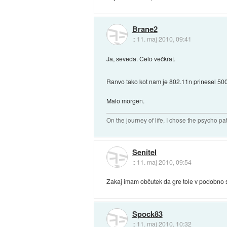
Brane2
::
11. maj 2010, 09:41
Ja, seveda. Celo večkrat.
Ranvo tako kot nam je 802.11n prinesel 500 
Malo morgen.
On the journey of life, I chose the psycho pa
Senitel
::
11. maj 2010, 09:54
Zakaj imam občutek da gre tole v podobno 
Spock83
::
11. maj 2010, 10:32