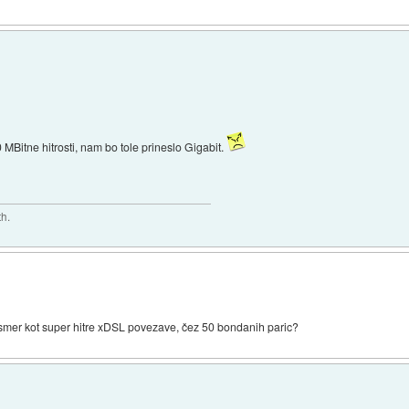
MBitne hitrosti, nam bo tole prineslo Gigabit.
th.
smer kot super hitre xDSL povezave, čez 50 bondanih paric?