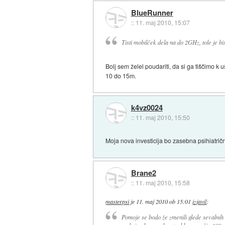
BlueRunner
::
11. maj 2010, 15:07
Tisti mobilček dela na do 2GHz, tole je bis
Bolj sem želel poudariti, da si ga tiščimo k
10 do 15m.
k4vz0024
::
11. maj 2010, 15:50
Moja nova investicija bo zasebna psihiatričn
Brane2
::
11. maj 2010, 15:58
masterpsi
je
11. maj 2010 ob 15:01
izjavil
:
Pomoje se bodo že zmenili glede sevalnih 