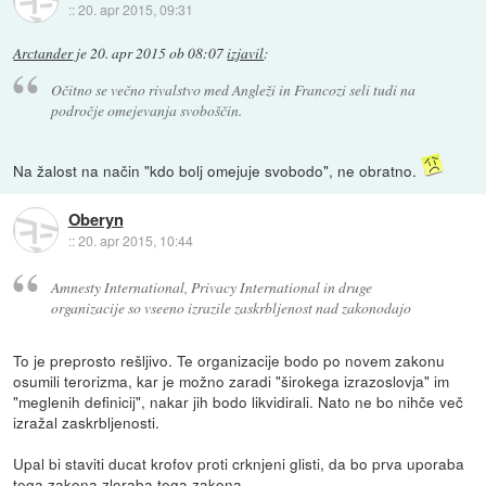
::
20. apr 2015, 09:31
Arctander
je
20. apr 2015 ob 08:07
izjavil
:
Očitno se večno rivalstvo med Angleži in Francozi seli tudi na
področje omejevanja svoboščin.
Na žalost na način "kdo bolj omejuje svobodo", ne obratno.
Oberyn
::
20. apr 2015, 10:44
Amnesty International, Privacy International in druge
organizacije so vseeno izrazile zaskrbljenost nad zakonodajo
To je preprosto rešljivo. Te organizacije bodo po novem zakonu
osumili terorizma, kar je možno zaradi "širokega izrazoslovja" im
"meglenih definicij", nakar jih bodo likvidirali. Nato ne bo nihče več
izražal zaskrbljenosti.
Upal bi staviti ducat krofov proti crknjeni glisti, da bo prva uporaba
tega zakona zloraba tega zakona.