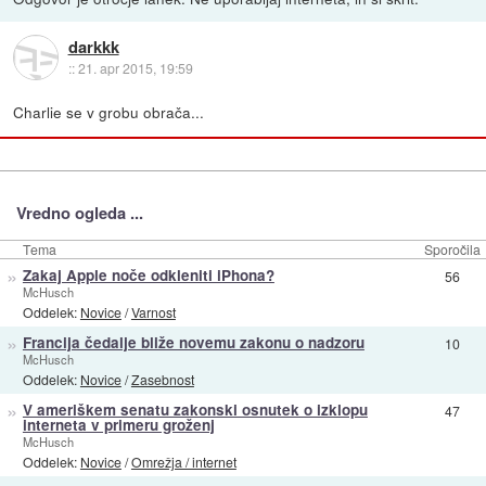
darkkk
::
21. apr 2015, 19:59
Charlie se v grobu obrača...
Vredno ogleda ...
Tema
Sporočila
»
Zakaj Apple noče odkleniti iPhona?
56
McHusch
Oddelek:
Novice
/
Varnost
»
Francija čedalje bliže novemu zakonu o nadzoru
10
McHusch
Oddelek:
Novice
/
Zasebnost
»
V ameriškem senatu zakonski osnutek o izklopu
47
interneta v primeru groženj
McHusch
Oddelek:
Novice
/
Omrežja / internet