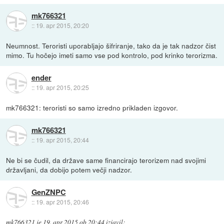
mk766321
::
19. apr 2015, 20:20
Neumnost. Teroristi uporabljajo šifriranje, tako da je tak nadzor čist
mimo. Tu hočejo imeti samo vse pod kontrolo, pod krinko terorizma.
ender
::
19. apr 2015, 20:25
mk766321: teroristi so samo izredno prikladen izgovor.
mk766321
::
19. apr 2015, 20:44
Ne bi se čudil, da države same financirajo terorizem nad svojimi
državljani, da dobijo potem večji nadzor.
GenZNPC
::
19. apr 2015, 20:46
mk766321
je
19. apr 2015 ob 20:44
izjavil
: