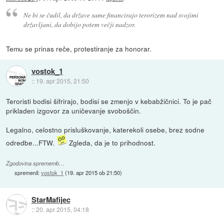
Ne bi se čudil, da države same financirajo terorizem nad svojimi
državljani, da dobijo potem večji nadzor.
Temu se prinas reče, protestiranje za honorar.
vostok_1
::
19. apr 2015, 21:50
Teroristi bodisi šifrirajo, bodisi se zmenjo v kebabžičnici. To je pač
prikladen izgovor za uničevanje svoboščin.
Legalno, celostno prisluškovanje, katerekoli osebe, brez sodne
odredbe...FTW.
Zgleda, da je to prihodnost.
Zgodovina sprememb…
spremenil:
vostok_1
(
19. apr 2015 ob 21:50
)
StarMafijec
::
20. apr 2015, 04:18