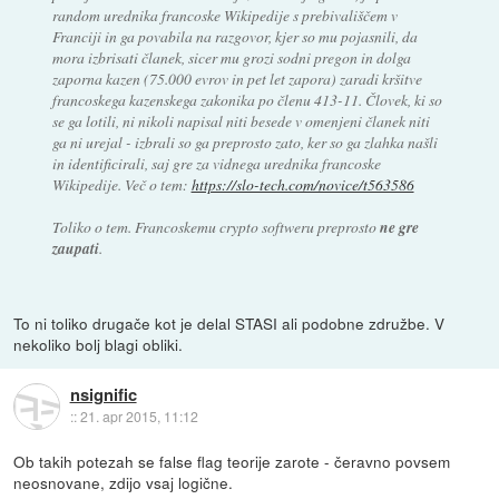
random urednika francoske Wikipedije s prebivališčem v
Franciji in ga povabila na razgovor, kjer so mu pojasnili, da
mora izbrisati članek, sicer mu grozi sodni pregon in dolga
zaporna kazen (75.000 evrov in pet let zapora) zaradi kršitve
francoskega kazenskega zakonika po členu 413-11. Človek, ki so
se ga lotili, ni nikoli napisal niti besede v omenjeni članek niti
ga ni urejal - izbrali so ga preprosto zato, ker so ga zlahka našli
in identificirali, saj gre za vidnega urednika francoske
Wikipedije. Več o tem:
https://slo-tech.com/novice/t563586
Toliko o tem. Francoskemu crypto softweru preprosto
ne gre
zaupati
.
To ni toliko drugače kot je delal STASI ali podobne združbe. V
nekoliko bolj blagi obliki.
nsignific
::
21. apr 2015, 11:12
Ob takih potezah se false flag teorije zarote - čeravno povsem
neosnovane, zdijo vsaj logične.