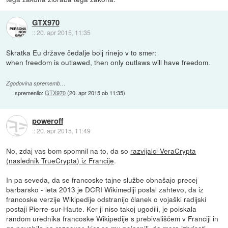
GTX970
::
20. apr 2015, 11:35
Skratka Eu države čedalje bolj rinejo v to smer:
when freedom is outlawed, then only outlaws will have freedom.
Zgodovina sprememb…
spremenilo:
GTX970
(
20. apr 2015 ob 11:35
)
poweroff
::
20. apr 2015, 11:49
No, zdaj vas bom spomnil na to, da so
razvijalci VeraCrypta
(naslednik TrueCrypta) iz Francije
.
In pa seveda, da se francoske tajne službe obnašajo precej
barbarsko - leta 2013 je DCRI Wikimediji poslal zahtevo, da iz
francoske verzije Wikipedije odstranijo članek o vojaški radijski
postaji Pierre-sur-Haute. Ker ji niso takoj ugodili, je poiskala
random urednika francoske Wikipedije s prebivališčem v Franciji in