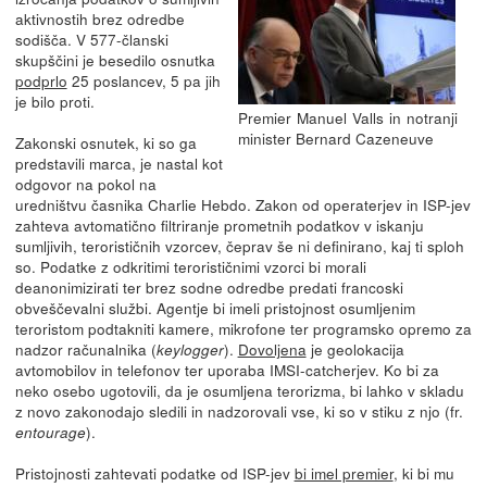
aktivnostih brez odredbe
sodišča. V 577-članski
skupščini je besedilo osnutka
podprlo
25 poslancev, 5 pa jih
je bilo proti.
Premier Manuel Valls in notranji
minister Bernard Cazeneuve
Zakonski osnutek, ki so ga
predstavili marca, je nastal kot
odgovor na pokol na
uredništvu časnika Charlie Hebdo. Zakon od operaterjev in ISP-jev
zahteva avtomatično filtriranje prometnih podatkov v iskanju
sumljivih, terorističnih vzorcev, čeprav še ni definirano, kaj ti sploh
so. Podatke z odkritimi terorističnimi vzorci bi morali
deanonimizirati ter brez sodne odredbe predati francoski
obveščevalni službi. Agentje bi imeli pristojnost osumljenim
teroristom podtakniti kamere, mikrofone ter programsko opremo za
nadzor računalnika (
).
Dovoljena
je geolokacija
keylogger
avtomobilov in telefonov ter uporaba IMSI-catcherjev. Ko bi za
neko osebo ugotovili, da je osumljena terorizma, bi lahko v skladu
z novo zakonodajo sledili in nadzorovali vse, ki so v stiku z njo (fr.
).
entourage
Pristojnosti zahtevati podatke od ISP-jev
bi imel premier
, ki bi mu