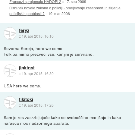
Francozi sprejemajo HADOPI 2
::
17. sep 2009
Osnutek novele zakona o policiji - omejevanje zasebnosti in širjenje
policijskih pooblastil?
::
19. mar 2006
feryz
::
19. apr 2015, 16:10
Severna Koreja, here we come!
Folk pa mirno prežveči vse, kar jim je servirano.
jlpktnst
::
19. apr 2015, 16:30
USA here we come.
tikitoki
::
19. apr 2015, 17:26
Sam je res zaskrbljujoče kako se svoboščine manjšajo in kako
narašča moč nadzornega aparata.