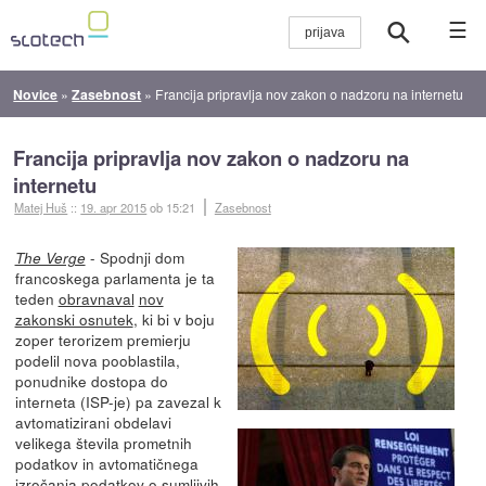
☰
Novice
»
Zasebnost
»
Francija pripravlja nov zakon o nadzoru na internetu
Francija pripravlja nov zakon o nadzoru na
internetu
Matej Huš
::
19. apr 2015
ob 15:21
Zasebnost
- Spodnji dom
The Verge
francoskega parlamenta je ta
teden
obravnaval
nov
zakonski osnutek
, ki bi v boju
zoper terorizem premierju
podelil nova pooblastila,
ponudnike dostopa do
interneta (ISP-je) pa zavezal k
avtomatizirani obdelavi
velikega števila prometnih
podatkov in avtomatičnega
izročanja podatkov o sumljivih