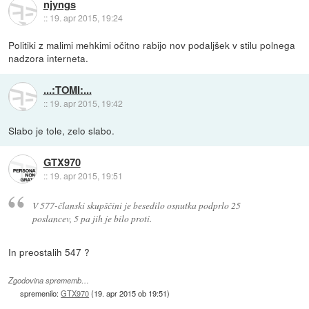
njyngs
::
19. apr 2015, 19:24
Politiki z malimi mehkimi očitno rabijo nov podaljšek v stilu polnega
nadzora interneta.
...:TOMI:...
::
19. apr 2015, 19:42
Slabo je tole, zelo slabo.
GTX970
::
19. apr 2015, 19:51
V 577-članski skupščini je besedilo osnutka podprlo 25
poslancev, 5 pa jih je bilo proti.
In preostalih 547 ?
Zgodovina sprememb…
spremenilo:
GTX970
(
19. apr 2015 ob 19:51
)