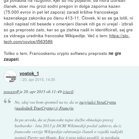
ga povabila na razgovor, kjer so mu pojasnili, da mora izbrisati
članek, sicer mu grozi sodni pregon in dolga zaporna kazen
(75.000 evrov in pet let zapora) zaradi kršitve francoskega
kazenskega zakonika po členu 413-11. Človek, ki so se ga lotili, ni
nikoli napisal niti besede v omenjeni članek niti ga ni urejal - izbrali
so ga preprosto zato, ker so ga zlahka našli in identificirali, saj gre
za vidnega urednika francoske Wikipedije. Več o tem:
https://slo-
tech.com/novice/t563586
Toliko o tem. Francoskemu crypto softweru preprosto
ne gre
.
zaupati
vostok_1
::
20. apr 2015, 14:35
poweroff
je
20. apr 2015 ob 11:49
izjavil
:
No, zdaj vas bom spomnil na to, da so
razvijalci VeraCrypta
(naslednik TrueCrypta) iz Francije
.
In pa seveda, da se francoske tajne službe obnašajo precej
barbarsko - leta 2013 je DCRI Wikimediji poslal zahtevo, da iz
francoske verzije Wikipedije odstranijo članek o vojaški radijski
postaji Pierre-sur-Haute. Ker ji niso takoj ugodili, je poiskala