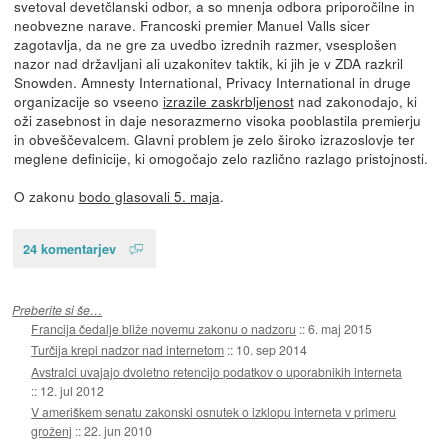
svetoval devetčlanski odbor, a so mnenja odbora priporočilne in
neobvezne narave. Francoski premier Manuel Valls sicer
zagotavlja, da ne gre za uvedbo izrednih razmer, vsesplošen
nazor nad državljani ali uzakonitev taktik, ki jih je v ZDA razkril
Snowden. Amnesty International, Privacy International in druge
organizacije so vseeno
izrazile zaskrbljenost
nad zakonodajo, ki
oži zasebnost in daje nesorazmerno visoka pooblastila premierju
in obveščevalcem. Glavni problem je zelo široko izrazoslovje ter
meglene definicije, ki omogočajo zelo različno razlago pristojnosti.
O zakonu
bodo glasovali 5. maja
.
24 komentarjev
Preberite si še…
Francija čedalje bliže novemu zakonu o nadzoru
::
6. maj 2015
Turčija krepi nadzor nad internetom
::
10. sep 2014
Avstralci uvajajo dvoletno retencijo podatkov o uporabnikih interneta
::
12. jul 2012
V ameriškem senatu zakonski osnutek o izklopu interneta v primeru
groženj
::
22. jun 2010