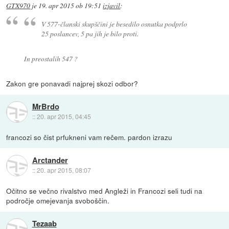
GTX970
je
19. apr 2015 ob 19:51
izjavil
:
V 577-članski skupščini je besedilo osnutka podprlo
25 poslancev, 5 pa jih je bilo proti.
In preostalih 547 ?
Zakon gre ponavadi najprej skozi odbor?
MrBrdo
::
20. apr 2015, 04:45
francozi so čist prfukneni vam rečem. pardon izrazu
Arctander
::
20. apr 2015, 08:07
Očitno se večno rivalstvo med Angleži in Francozi seli tudi na
področje omejevanja svoboščin.
Tezaab