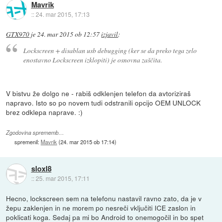
Mavrik
::
24. mar 2015, 17:13
GTX970
je
24. mar 2015 ob 12:57
izjavil
:
Lockscreen + disablan usb debugging (ker se da preko tega zelo
enostavno Lockscreen izklopiti) je osnovna zaščita.
V bistvu že dolgo ne - rabiš odklenjen telefon da avtoriziraš
napravo. Isto so po novem tudi odstranili opcijo OEM UNLOCK
brez odklepa naprave. :)
Zgodovina sprememb…
spremenil:
Mavrik
(
24. mar 2015 ob 17:14
)
sloxl8
::
25. mar 2015, 17:11
Hecno, lockscreen sem na telefonu nastavil ravno zato, da je v
žepu zaklenjen in ne morem po nesreči vključiti ICE zaslon in
poklicati koga. Sedaj pa mi bo Android to onemogočil in bo spet