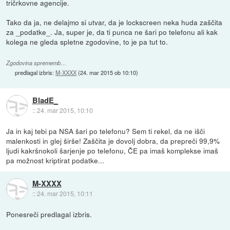
tričrkovne agencije.
Tako da ja, ne delajmo si utvar, da je lockscreen neka huda zaščita
za _podatke_. Ja, super je, da ti punca ne šari po telefonu ali kak
kolega ne gleda spletne zgodovine, to je pa tut to.
Zgodovina sprememb…
predlagal izbris:
M-XXXX
(
24. mar 2015 ob 10:10
)
BladE_
::
24. mar 2015, 10:10
Ja in kaj tebi pa NSA šari po telefonu? Sem ti rekel, da ne išči
malenkosti in glej širše! Zaščita je dovolj dobra, da prepreči 99,9%
ljudi kakršnokoli šarjenje po telefonu, ČE pa imaš komplekse imaš
pa možnost kriptirat podatke...
M-XXXX
::
24. mar 2015, 10:11
Ponesreči predlagal izbris.