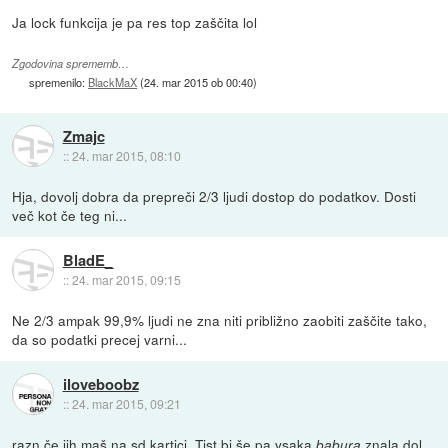
Ja lock funkcija je pa res top zaščita lol
Zgodovina sprememb…
spremenilo:
BlackMaX
(
24. mar 2015 ob 00:40
)
Zmajc
::
24. mar 2015, 08:10
Hja, dovolj dobra da prepreči 2/3 ljudi dostop do podatkov. Dosti
več kot če teg ni...
BladE_
::
24. mar 2015, 09:15
Ne 2/3 ampak 99,9% ljudi ne zna niti približno zaobiti zaščite tako,
da so podatki precej varni...
iloveboobz
::
24. mar 2015, 09:21
razn če jih maš na sd kartici. Tist bi še pa vsaka
znala dol
babura