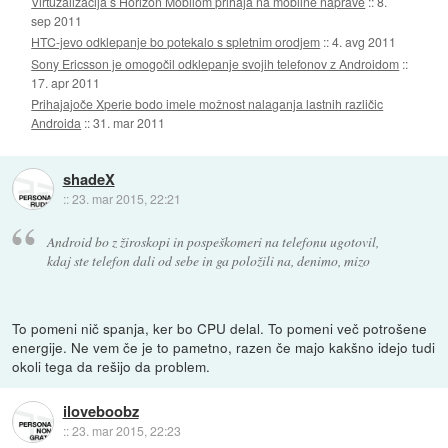
Virtuzalizacija s Horizon Mobilom prihaja na mobilne naprave
::
8.
sep 2011
HTC-jevo odklepanje bo potekalo s spletnim orodjem
::
4. avg 2011
Sony Ericsson je omogočil odklepanje svojih telefonov z Androidom
::
17. apr 2011
Prihajajoče Xperie bodo imele možnost nalaganja lastnih različic
Androida
::
31. mar 2011
shadeX
::
23. mar 2015, 22:21
Android bo z žiroskopi in pospeškomeri na telefonu ugotovil,
kdaj ste telefon dali od sebe in ga položili na, denimo, mizo
To pomeni nič spanja, ker bo CPU delal. To pomeni več potrošene
energije. Ne vem če je to pametno, razen če majo kakšno idejo tudi
okoli tega da rešijo da problem.
iloveboobz
::
23. mar 2015, 22:23