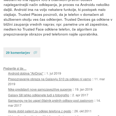
najelegantnejši način odklepanja, je proces na Androidu nekoliko
daljši. Android ima na voljo nekatere funkcije, ki postopek malo
olajšajo. Trusted Places povzroči, da je telefon v domačem ali
službenem okolju ves čas odklenjen. Trusted Devices ga odklene v
bližini zaupanja vrednih naprav, npr. pametne ure ali zapestnice,
medtem ko Trusted Face odklene telefon, če algoritem za
prepoznavanje obrazov pred telefonom najde uporabnika.
29 komentarjev
Preberite si še…
Android dobiva "AirDrop"
::
1. jul 2019
Prepoznavanje obraza na Galaxyju S10 za odklep ni varno
::
11. mar
2019
Nike predstavil nove samozavezljive superge
::
19. jan 2019
Galaxy S8 lahko odklenete tudi s fotografijo
::
2. apr 2017
Samsungu ne bo uspel čitalnik prstnih odtisov pod zaslonom
::
14.
mar 2017
Apple dobil patent za odklep telefona z gesto
::
26. okt 2011