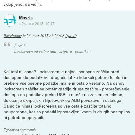
vklopljeno, da vidim.
Mavrik
::
24. mar 2015, 10:47
iloveboobz
je
23. mar 2015 ob 23:08
izjavil
:
A res ?
Lockscreen od vedno tudi _kriptira_ podatke ?
Kaj tebi ni jasno? Lockscreen je najbolj osnovna zaščita pred
dostopom do podatkov - drugače lahko kdorkoli pobere telefon in
prebere vse osebne podatke, maile in ostalo vsebino. Na osnovi
lockscreen zaščite se potem gradijo druge zaščite - preprečevanje
dostopa do podatkov preko USB in mreže na zaklenjen telefon,
določanje ekripcijskih ključev, vklop ADB povezave in ostalega.
Samo če nimaš lockscreena so vse ostale zaščite totalno
neuporabne, ker so podatki izpostavljeni vsem in drugih postopkov
ni potrebno uporabiti.
Zgodovina sprememb…