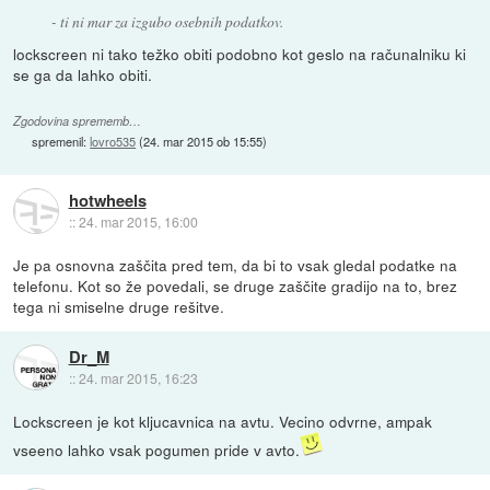
- ti ni mar za izgubo osebnih podatkov.
lockscreen ni tako težko obiti podobno kot geslo na računalniku ki
se ga da lahko obiti.
Zgodovina sprememb…
spremenil:
lovro535
(
24. mar 2015 ob 15:55
)
hotwheels
::
24. mar 2015, 16:00
Je pa osnovna zaščita pred tem, da bi to vsak gledal podatke na
telefonu. Kot so že povedali, se druge zaščite gradijo na to, brez
tega ni smiselne druge rešitve.
Dr_M
::
24. mar 2015, 16:23
Lockscreen je kot kljucavnica na avtu. Vecino odvrne, ampak
vseeno lahko vsak pogumen pride v avto.