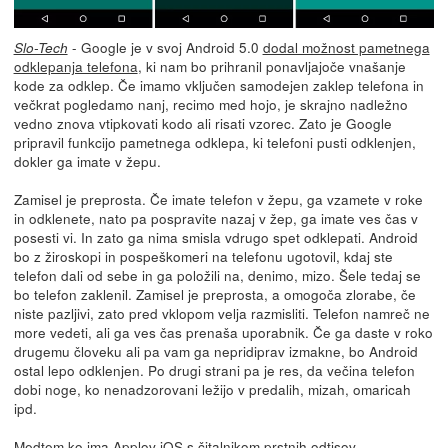
- Google je v svoj Android 5.0
dodal možnost pametnega
Slo-Tech
odklepanja telefona
, ki nam bo prihranil ponavljajoče vnašanje
kode za odklep. Če imamo vključen samodejen zaklep telefona in
večkrat pogledamo nanj, recimo med hojo, je skrajno nadležno
vedno znova vtipkovati kodo ali risati vzorec. Zato je Google
pripravil funkcijo pametnega odklepa, ki telefoni pusti odklenjen,
dokler ga imate v žepu.
Zamisel je preprosta. Če imate telefon v žepu, ga vzamete v roke
in odklenete, nato pa pospravite nazaj v žep, ga imate ves čas v
posesti vi. In zato ga nima smisla vdrugo spet odklepati. Android
bo z žiroskopi in pospeškomeri na telefonu ugotovil, kdaj ste
telefon dali od sebe in ga položili na, denimo, mizo. Šele tedaj se
bo telefon zaklenil. Zamisel je preprosta, a omogoča zlorabe, če
niste pazljivi, zato pred vklopom velja razmisliti. Telefon namreč ne
more vedeti, ali ga ves čas prenaša uporabnik. Če ga daste v roko
drugemu človeku ali pa vam ga nepridiprav izmakne, bo Android
ostal lepo odklenjen. Po drugi strani pa je res, da večina telefon
dobi noge, ko nenadzorovani ležijo v predalih, mizah, omaricah
ipd.
Medtem ko ima Applov iOS s čitalnikom prstnih odtisov