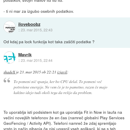
- ti ni mar za izgubo osebnih podatkov.
iloveboobz
::
23. mar 2015, 22:43
Od kdaj pa lock funkcija kot taka zaščiti podatke ?
Mavrik
::
23. mar 2015, 22:44
shadeX
je
23. mar 2015 ob 22:21
izjavil
:
To pomeni nič spanja, ker bo CPU delal. To pomeni več
potrošene energije. Ne vem če je to pametno, razen če majo
kakšno idejo tudi okoli tega da rešijo da problem.
To uporablja isti podsistem kot ga uporablja Fit in Now in laufa na
večini novejših telefonov že en čas (namreč globalni Play Services
GeoFencing / Activity API). Telefoni namreč že zdaj spremljajo
vrsto in način gibanja če nisi ugasnil vseh aplikacij, ki se s teh