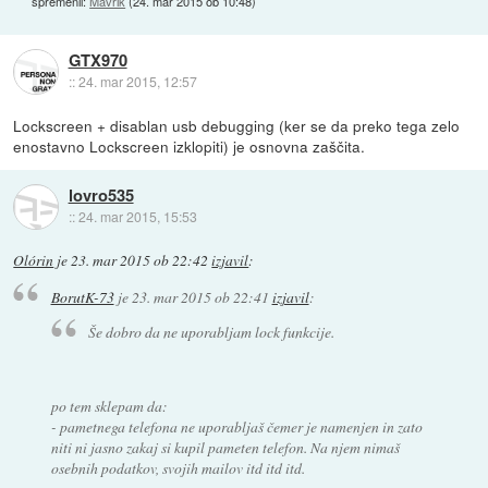
spremenil:
Mavrik
(
24. mar 2015 ob 10:48
)
GTX970
::
24. mar 2015, 12:57
Lockscreen + disablan usb debugging (ker se da preko tega zelo
enostavno Lockscreen izklopiti) je osnovna zaščita.
lovro535
::
24. mar 2015, 15:53
Olórin
je
23. mar 2015 ob 22:42
izjavil
:
BorutK-73
je
23. mar 2015 ob 22:41
izjavil
:
Še dobro da ne uporabljam lock funkcije.
po tem sklepam da:
- pametnega telefona ne uporabljaš čemer je namenjen in zato
niti ni jasno zakaj si kupil pameten telefon. Na njem nimaš
osebnih podatkov, svojih mailov itd itd itd.