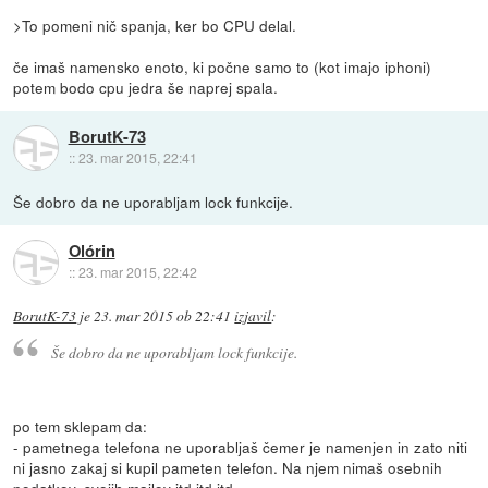
>To pomeni nič spanja, ker bo CPU delal.
če imaš namensko enoto, ki počne samo to (kot imajo iphoni)
potem bodo cpu jedra še naprej spala.
BorutK-73
::
23. mar 2015, 22:41
Še dobro da ne uporabljam lock funkcije.
Olórin
::
23. mar 2015, 22:42
BorutK-73
je
23. mar 2015 ob 22:41
izjavil
:
Še dobro da ne uporabljam lock funkcije.
po tem sklepam da:
- pametnega telefona ne uporabljaš čemer je namenjen in zato niti
ni jasno zakaj si kupil pameten telefon. Na njem nimaš osebnih
podatkov, svojih mailov itd itd itd.