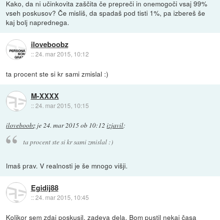
Kako, da ni učinkovita zaščita če prepreči in onemogoči vsaj 99%
vseh poskusov? Če misliš, da spadaš pod tisti 1%, pa izbereš še
kaj bolj naprednega.
iloveboobz
::
24. mar 2015, 10:12
ta procent ste si kr sami zmislal :)
M-XXXX
::
24. mar 2015, 10:15
iloveboobz
je
24. mar 2015 ob 10:12
izjavil
:
ta procent ste si kr sami zmislal :)
Imaš prav. V realnosti je še mnogo višji.
Egidij88
::
24. mar 2015, 10:45
Kolikor sem zdaj poskusil, zadeva dela. Bom pustil nekaj časa