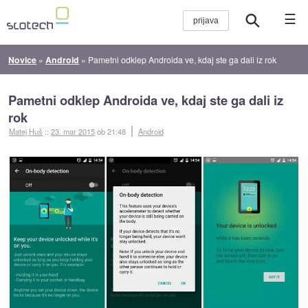
☰
Novice
»
Android
»
Pametni odklep Androida ve, kdaj ste ga dali iz rok
Pametni odklep Androida ve, kdaj ste ga dali iz
rok
Matej Huš
::
23. mar 2015
ob 21:48
Android