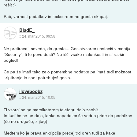
rešit :)
Pač, varnost podatkov in lockscreen ne gresta skupaj.
BladE_
::
24. mar 2015, 09:58
Ne pretiravaj, seveda, da gresta... Geslo/vzorec nastaviš v meniju
"Security", ti to pove dosti? Ne išči vsake malenkosti in si razširi
pogled!
Če pa že imaš tako zelo pomembne podatke pa imaš tudi možnost
kriptiranja in spet potrebuješ geslo...
iloveboobz
::
24. mar 2015, 10:05
Ti vzorci se na marsikaterem telefonu dajo zaobit.
In tudi če se ne dajo, lahko napadalec še vedno pride do podatkov
(če ne drugače, z jtag).
Medtem ko je prava enkripcija precej trd oreh tudi za kake