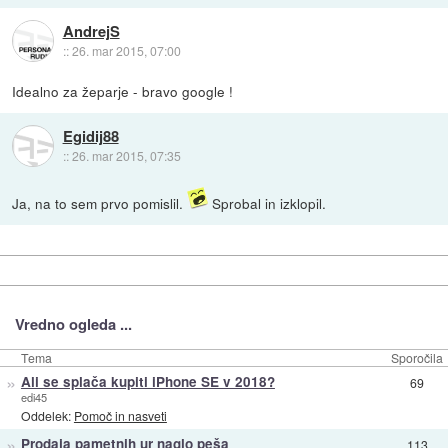
AndrejS
::
26. mar 2015, 07:00
Idealno za žeparje - bravo google !
Egidij88
::
26. mar 2015, 07:35
Ja, na to sem prvo pomislil.
Sprobal in izklopil.
Vredno ogleda ...
Tema
Sporočila
»
Ali se splača kupiti iPhone SE v 2018?
69
edi45
Oddelek:
Pomoč in nasveti
»
Prodaja pametnih ur naglo peša
113