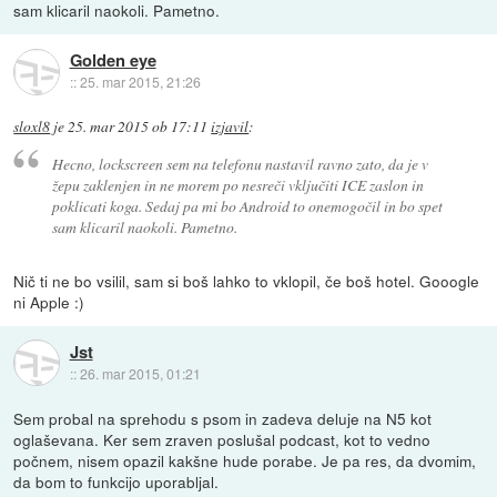
sam klicaril naokoli. Pametno.
Golden eye
::
25. mar 2015, 21:26
sloxl8
je
25. mar 2015 ob 17:11
izjavil
:
Hecno, lockscreen sem na telefonu nastavil ravno zato, da je v
žepu zaklenjen in ne morem po nesreči vključiti ICE zaslon in
poklicati koga. Sedaj pa mi bo Android to onemogočil in bo spet
sam klicaril naokoli. Pametno.
Nič ti ne bo vsilil, sam si boš lahko to vklopil, če boš hotel. Gooogle
ni Apple :)
Jst
::
26. mar 2015, 01:21
Sem probal na sprehodu s psom in zadeva deluje na N5 kot
oglaševana. Ker sem zraven poslušal podcast, kot to vedno
počnem, nisem opazil kakšne hude porabe. Je pa res, da dvomim,
da bom to funkcijo uporabljal.