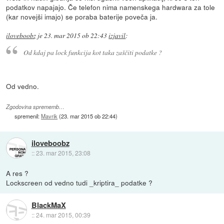
podatkov napajajo. Če telefon nima namenskega hardwara za tole
(kar novejši imajo) se poraba baterije poveča ja.
iloveboobz
je
23. mar 2015 ob 22:43
izjavil
:
Od kdaj pa lock funkcija kot taka zaščiti podatke ?
Od vedno.
Zgodovina sprememb…
spremenil:
Mavrik
(
23. mar 2015 ob 22:44
)
iloveboobz
::
23. mar 2015, 23:08
A res ?
Lockscreen od vedno tudi _kriptira_ podatke ?
BlackMaX
::
24. mar 2015, 00:39