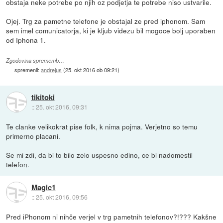
obstaja neke potrebe po njih oz podjetja te potrebe niso ustvarile.
Ojej. Trg za pametne telefone je obstajal ze pred iphonom. Sam
sem imel comunicatorja, ki je kljub videzu bil mogoce bolj uporaben
od Iphona 1.
Zgodovina sprememb…
spremenil:
andrejus
(
25. okt 2016 ob 09:21
)
tikitoki
::
25. okt 2016, 09:31
Te clanke velikokrat pise folk, k nima pojma. Verjetno so temu
primerno placani.
Se mi zdi, da bi to bilo zelo uspesno edino, ce bi nadomestil
telefon.
Magic1
::
25. okt 2016, 09:56
Pred iPhonom ni nihče verjel v trg pametnih telefonov?!??? Kakšne