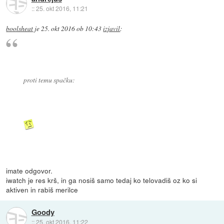
::
25. okt 2016, 11:21
boolsheat
je
25. okt 2016 ob 10:43
izjavil
:
proti temu spačku:
imate odgovor.
iwatch je res krš, in ga nosiš samo tedaj ko telovadiš oz ko si
aktiven in rabiš merilce
Goody
::
25. okt 2016, 11:22