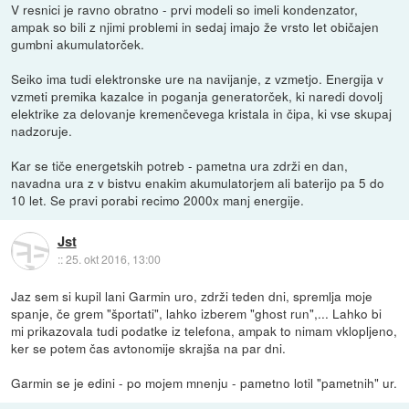
V resnici je ravno obratno - prvi modeli so imeli kondenzator,
ampak so bili z njimi problemi in sedaj imajo že vrsto let običajen
gumbni akumulatorček.
Seiko ima tudi elektronske ure na navijanje, z vzmetjo. Energija v
vzmeti premika kazalce in poganja generatorček, ki naredi dovolj
elektrike za delovanje kremenčevega kristala in čipa, ki vse skupaj
nadzoruje.
Kar se tiče energetskih potreb - pametna ura zdrži en dan,
navadna ura z v bistvu enakim akumulatorjem ali baterijo pa 5 do
10 let. Se pravi porabi recimo 2000x manj energije.
Jst
::
25. okt 2016, 13:00
Jaz sem si kupil lani Garmin uro, zdrži teden dni, spremlja moje
spanje, če grem "športati", lahko izberem "ghost run",... Lahko bi
mi prikazovala tudi podatke iz telefona, ampak to nimam vklopljeno,
ker se potem čas avtonomije skrajša na par dni.
Garmin se je edini - po mojem mnenju - pametno lotil "pametnih" ur.