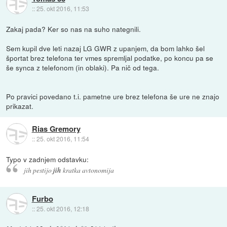
::
25. okt 2016, 11:53
Zakaj pada? Ker so nas na suho nategnili.
Sem kupil dve leti nazaj LG GWR z upanjem, da bom lahko šel
športat brez telefona ter vmes spremljal podatke, po koncu pa se
še synca z telefonom (in oblaki). Pa nič od tega.
Po pravici povedano t.i. pametne ure brez telefona še ure ne znajo
prikazat.
Rias Gremory
::
25. okt 2016, 11:54
Typo v zadnjem odstavku:
jih pestijo
jih
kratka avtonomija
Furbo
::
25. okt 2016, 12:18