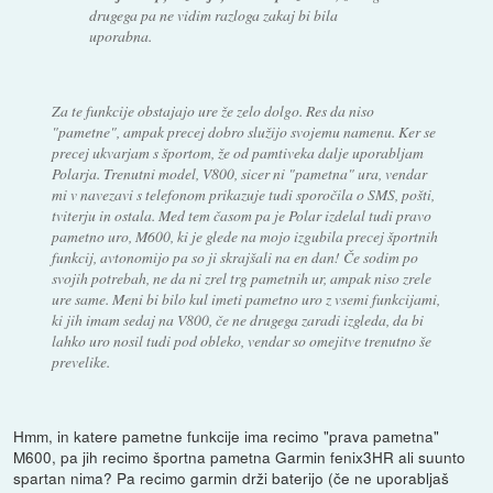
drugega pa ne vidim razloga zakaj bi bila
uporabna.
Za te funkcije obstajajo ure že zelo dolgo. Res da niso
"pametne", ampak precej dobro služijo svojemu namenu. Ker se
precej ukvarjam s športom, že od pamtiveka dalje uporabljam
Polarja. Trenutni model, V800, sicer ni "pametna" ura, vendar
mi v navezavi s telefonom prikazuje tudi sporočila o SMS, pošti,
tviterju in ostala. Med tem časom pa je Polar izdelal tudi pravo
pametno uro, M600, ki je glede na mojo izgubila precej športnih
funkcij, avtonomijo pa so ji skrajšali na en dan! Če sodim po
svojih potrebah, ne da ni zrel trg pametnih ur, ampak niso zrele
ure same. Meni bi bilo kul imeti pametno uro z vsemi funkcijami,
ki jih imam sedaj na V800, če ne drugega zaradi izgleda, da bi
lahko uro nosil tudi pod obleko, vendar so omejitve trenutno še
prevelike.
Hmm, in katere pametne funkcije ima recimo "prava pametna"
M600, pa jih recimo športna pametna Garmin fenix3HR ali suunto
spartan nima? Pa recimo garmin drži baterijo (če ne uporabljaš