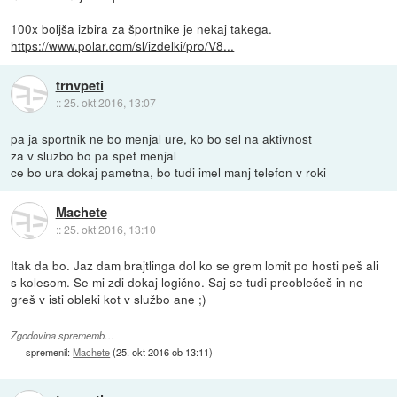
100x boljša izbira za športnike je nekaj takega.
https://www.polar.com/sl/izdelki/pro/V8...
trnvpeti
::
25. okt 2016, 13:07
pa ja sportnik ne bo menjal ure, ko bo sel na aktivnost
za v sluzbo bo pa spet menjal
ce bo ura dokaj pametna, bo tudi imel manj telefon v roki
Machete
::
25. okt 2016, 13:10
Itak da bo. Jaz dam brajtlinga dol ko se grem lomit po hosti peš ali
s kolesom. Se mi zdi dokaj logično. Saj se tudi preoblečeš in ne
greš v isti obleki kot v službo ane ;)
Zgodovina sprememb…
spremenil:
Machete
(
25. okt 2016 ob 13:11
)