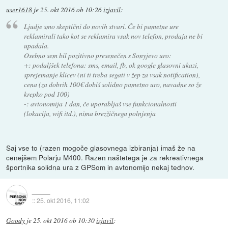
user1618
je
25. okt 2016 ob 10:26
izjavil
:
Ljudje smo skeptični do novih stvari. Če bi pametne ure
reklamirali tako kot se reklamira vsak nov telefon, prodaja ne bi
upadala.
Osebno sem bil pozitivno presenečen s Sonyjevo uro:
+: podaljšek telefona: sms, email, fb, ok google glasovni ukazi,
sprejemanje klicev (ni ti treba segati v žep za vsak notification),
cena (za dobrih 100€ dobiš solidno pametno uro, navadne so že
krepko pod 100)
-: avtonomija 1 dan, če uporabljaš vse funkcionalnosti
(lokacija, wifi itd.), nima brezžičnega polnjenja
Saj vse to (razen mogoče glasovnega izbiranja) imaš že na
cenejšem Polarju M400. Razen naštetega je za rekreativnega
športnika solidna ura z GPSom in avtonomijo nekaj tednov.
::
25. okt 2016, 11:02
Goody
je
25. okt 2016 ob 10:30
izjavil
: