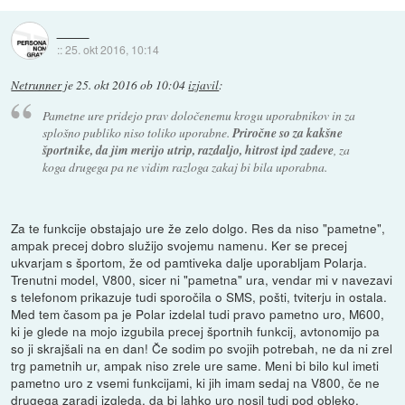
::
25. okt 2016, 10:14
Netrunner
je
25. okt 2016 ob 10:04
izjavil
:
Pametne ure pridejo prav določenemu krogu uporabnikov in za
splošno publiko niso toliko uporabne.
Priročne so za kakšne
športnike, da jim merijo utrip, razdaljo, hitrost ipd zadeve
, za
koga drugega pa ne vidim razloga zakaj bi bila uporabna.
Za te funkcije obstajajo ure že zelo dolgo. Res da niso "pametne",
ampak precej dobro služijo svojemu namenu. Ker se precej
ukvarjam s športom, že od pamtiveka dalje uporabljam Polarja.
Trenutni model, V800, sicer ni "pametna" ura, vendar mi v navezavi
s telefonom prikazuje tudi sporočila o SMS, pošti, tviterju in ostala.
Med tem časom pa je Polar izdelal tudi pravo pametno uro, M600,
ki je glede na mojo izgubila precej športnih funkcij, avtonomijo pa
so ji skrajšali na en dan! Če sodim po svojih potrebah, ne da ni zrel
trg pametnih ur, ampak niso zrele ure same. Meni bi bilo kul imeti
pametno uro z vsemi funkcijami, ki jih imam sedaj na V800, če ne
drugega zaradi izgleda, da bi lahko uro nosil tudi pod obleko,