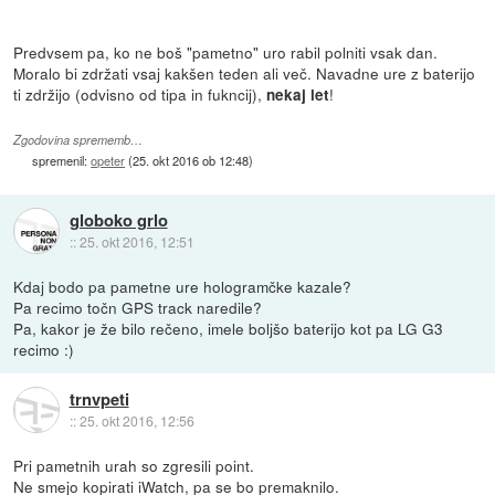
Predvsem pa, ko ne boš "pametno" uro rabil polniti vsak dan.
Moralo bi zdržati vsaj kakšen teden ali več. Navadne ure z baterijo
ti zdržijo (odvisno od tipa in fukncij),
!
nekaj let
Zgodovina sprememb…
spremenil:
opeter
(
25. okt 2016 ob 12:48
)
globoko grlo
::
25. okt 2016, 12:51
Kdaj bodo pa pametne ure hologramčke kazale?
Pa recimo točn GPS track naredile?
Pa, kakor je že bilo rečeno, imele boljšo baterijo kot pa LG G3
recimo :)
trnvpeti
::
25. okt 2016, 12:56
Pri pametnih urah so zgresili point.
Ne smejo kopirati iWatch, pa se bo premaknilo.