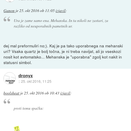
Ganon
je
25. okt 2016 ob 11:05
izjavil
:
Ura je zame samo ena. Mehanska. In ta nikoli ne zastari, za
razliko od neuporabnih pametnih ur.
dej mal preformuliri no;). Kaj je pa tako uporabnega na mehanski
uri? Vsaka quartz je bolj točna, je ni treba navijat, ali jo vseskozi
nosit kot avtomatsko... Mehanska je "uporabna" zgolj kot nakit in
statusni simbol.
dronyx
::
25. okt 2016, 11:25
boolsheat
je
25. okt 2016 ob 10:43
izjavil
:
proti temu spačku: