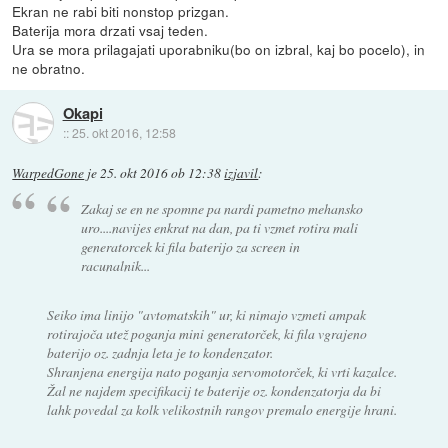
Ekran ne rabi biti nonstop prizgan.
Baterija mora drzati vsaj teden.
Ura se mora prilagajati uporabniku(bo on izbral, kaj bo pocelo), in
ne obratno.
Okapi
::
25. okt 2016, 12:58
WarpedGone
je
25. okt 2016 ob 12:38
izjavil
:
Zakaj se en ne spomne pa nardi pametno mehansko
uro....navijes enkrat na dan, pa ti vzmet rotira mali
generatorcek ki fila baterijo za screen in
racunalnik...
Seiko ima linijo "avtomatskih" ur, ki nimajo vzmeti ampak
rotirajoča utež poganja mini generatorček, ki fila vgrajeno
baterijo oz. zadnja leta je to kondenzator.
Shranjena energija nato poganja servomotorček, ki vrti kazalce.
Žal ne najdem specifikacij te baterije oz. kondenzatorja da bi
lahk povedal za kolk velikostnih rangov premalo energije hrani.