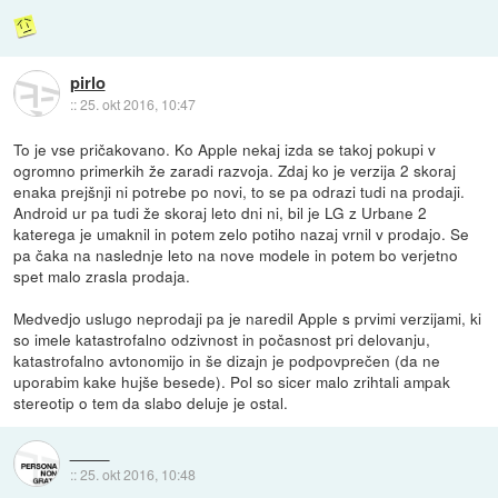
pirlo
::
25. okt 2016, 10:47
To je vse pričakovano. Ko Apple nekaj izda se takoj pokupi v
ogromno primerkih že zaradi razvoja. Zdaj ko je verzija 2 skoraj
enaka prejšnji ni potrebe po novi, to se pa odrazi tudi na prodaji.
Android ur pa tudi že skoraj leto dni ni, bil je LG z Urbane 2
katerega je umaknil in potem zelo potiho nazaj vrnil v prodajo. Se
pa čaka na naslednje leto na nove modele in potem bo verjetno
spet malo zrasla prodaja.
Medvedjo uslugo neprodaji pa je naredil Apple s prvimi verzijami, ki
so imele katastrofalno odzivnost in počasnost pri delovanju,
katastrofalno avtonomijo in še dizajn je podpovprečen (da ne
uporabim kake hujše besede). Pol so sicer malo zrihtali ampak
stereotip o tem da slabo deluje je ostal.
::
25. okt 2016, 10:48