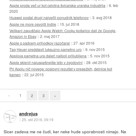
Apple proda več ur kot celotna švicarska urarska industrija
::
6. feb
2020
Huawei postal drugi največji ponudnik telefonov
::
3. avg 2018
Apple ne more osvojiti Indije
::
15. jul 2018
Velikani zapuščajo Apple Watch: Cooku košarico dali že Google,
Amazon in Ebay
::
2. maj 2017
Apple s padcem prihodkov razočaral
::
27. apr 2016
Tag Heuer predstavil luksuzno pametno uro
::
9. nov 2015
Applova pametna ura daleč najbolj priljubljena
::
5. nov 2015
Apple sklenil najuspešnejše leto v zgodovini
::
28. okt 2015
Pri Applu nič novega: poslovni rezultat v presežkih, delnice kot
kamen
::
22. jul 2015
«
1
2
3
»
andrejus
::
25. okt 2016, 09:19
Sicer zadeva me ne čudi, ker neke hude uporabnosti nimajo. Ne