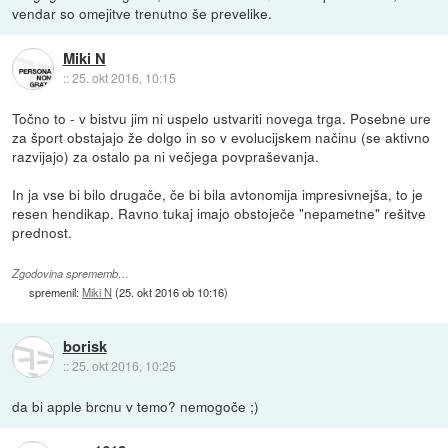
vendar so omejitve trenutno še prevelike.
Miki N
::
25. okt 2016, 10:15
Točno to - v bistvu jim ni uspelo ustvariti novega trga. Posebne ure
za šport obstajajo že dolgo in so v evolucijskem načinu (se aktivno
razvijajo) za ostalo pa ni večjega povpraševanja.
In ja vse bi bilo drugače, če bi bila avtonomija impresivnejša, to je
resen hendikap. Ravno tukaj imajo obstoječe "nepametne" rešitve
prednost.
Zgodovina sprememb…
spremenil:
Miki N
(
25. okt 2016 ob 10:16
)
borisk
::
25. okt 2016, 10:25
da bi apple brcnu v temo? nemogoče ;)