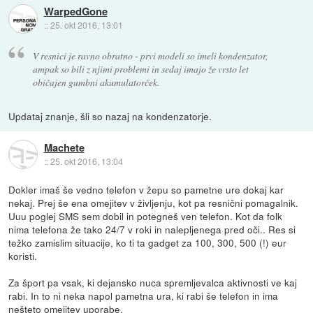
WarpedGone
::
25. okt 2016, 13:01
V resnici je ravno obratno - prvi modeli so imeli kondenzator,
ampak so bili z njimi problemi in sedaj imajo že vrsto let
običajen gumbni akumulatorček.
Updataj znanje, šli so nazaj na kondenzatorje.
Machete
::
25. okt 2016, 13:04
Dokler imaš še vedno telefon v žepu so pametne ure dokaj kar
nekaj. Prej še ena omejitev v življenju, kot pa resnični pomagalnik.
Uuu poglej SMS sem dobil in potegneš ven telefon. Kot da folk
nima telefona že tako 24/7 v roki in nalepljenega pred oči.. Res si
težko zamislim situacije, ko ti ta gadget za 100, 300, 500 (!) eur
koristi.
Za šport pa vsak, ki dejansko nuca spremljevalca aktivnosti ve kaj
rabi. In to ni neka napol pametna ura, ki rabi še telefon in ima
nešteto omejitev uporabe.