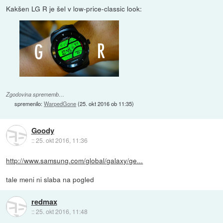
Kakšen LG R je šel v low-price-classic look:
Zgodovina sprememb…
spremenilo:
WarpedGone
(
25. okt 2016 ob 11:35
)
Goody
::
25. okt 2016, 11:36
http://www.samsung.com/global/galaxy/ge...
tale meni ni slaba na pogled
redmax
::
25. okt 2016, 11:48