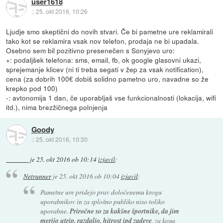
user1618
::
25. okt 2016, 10:26
Ljudje smo skeptični do novih stvari. Če bi pametne ure reklamirali
tako kot se reklamira vsak nov telefon, prodaja ne bi upadala.
Osebno sem bil pozitivno presenečen s Sonyjevo uro:
+: podaljšek telefona: sms, email, fb, ok google glasovni ukazi,
sprejemanje klicev (ni ti treba segati v žep za vsak notification),
cena (za dobrih 100€ dobiš solidno pametno uro, navadne so že
krepko pod 100)
-: avtonomija 1 dan, če uporabljaš vse funkcionalnosti (lokacija, wifi
itd.), nima brezžičnega polnjenja
Goody
::
25. okt 2016, 10:30
je
25. okt 2016 ob 10:14
izjavil
:
Netrunner
je
25. okt 2016 ob 10:04
izjavil
:
Pametne ure pridejo prav določenemu krogu
uporabnikov in za splošno publiko niso toliko
uporabne.
Priročne so za kakšne športnike, da jim
merijo utrip, razdaljo, hitrost ipd zadeve
, za koga