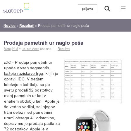
☰
Novice
»
Rezultati
»
Prodaja pametnih ur naglo peša
Prodaja pametnih ur naglo peša
Matej Huš
::
25. okt 2016
ob 09:02
Rezultati
- Prodaja pametnih ur
IDC
upada v vseh segmentih,
kažejo raziskave trga
, ki jih je
opravil IDC. V tretjem
letošnjem četrtletju so po
svetu prodali 52 odstotkov
manj pametnih ur kot v
enakem obdobju lani. Apple je
še vedno vodilni, saj njegov
tržni delež med pametnimi
urami obsega 41 odstotkov,
čeprav mu je prodaja padla za
72 odstotkov. Apple je v