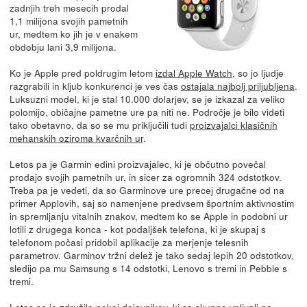
zadnjih treh mesecih prodal
1,1 milijona svojih pametnih
ur, medtem ko jih je v enakem
obdobju lani 3,9 milijona.
Ko je Apple pred poldrugim letom
izdal Apple Watch
, so jo ljudje
razgrabili in kljub konkurenci je ves čas
ostajala najbolj priljubljena
.
Luksuzni model, ki je stal 10.000 dolarjev, se je izkazal za veliko
polomijo, običajne pametne ure pa niti ne. Področje je bilo videti
tako obetavno, da so se mu priključili tudi
proizvajalci klasičnih
mehanskih oziroma kvarčnih ur
.
Letos pa je Garmin edini proizvajalec, ki je občutno povečal
prodajo svojih pametnih ur, in sicer za ogromnih 324 odstotkov.
Treba pa je vedeti, da so Garminove ure precej drugačne od na
primer Applovih, saj so namenjene predvsem športnim aktivnostim
in spremljanju vitalnih znakov, medtem ko se Apple in podobni ur
lotili z drugega konca - kot podaljšek telefona, ki je skupaj s
telefonom počasi pridobil aplikacije za merjenje telesnih
parametrov. Garminov tržni delež je tako sedaj lepih 20 odstotkov,
sledijo pa mu Samsung s 14 odstotki, Lenovo s tremi in Pebble s
tremi.
Letos se je združilo nekaj dejavnikov, ki so skupno vplivali na