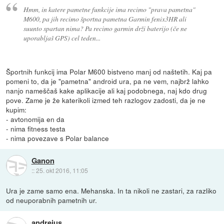
Hmm, in katere pametne funkcije ima recimo "prava pametna"
M600, pa jih recimo športna pametna Garmin fenix3HR ali
suunto spartan nima? Pa recimo garmin drži baterijo (če ne
uporabljaš GPS) cel teden...
Športnih funkcij ima Polar M600 bistveno manj od naštetih. Kaj pa
pomeni to, da je "pametna" android ura, pa ne vem, najbrž lahko
nanjo nameščaš kake aplikacije ali kaj podobnega, naj kdo drug
pove. Zame je že katerikoli izmed teh razlogov zadosti, da je ne
kupim:
- avtonomija en da
- nima fitness testa
- nima povezave s Polar balance
Ganon
::
25. okt 2016, 11:05
Ura je zame samo ena. Mehanska. In ta nikoli ne zastari, za razliko
od neuporabnih pametnih ur.
andrejus