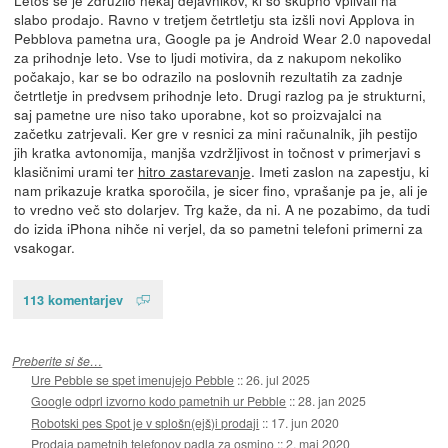
slabo prodajo. Ravno v tretjem četrtletju sta izšli novi Applova in
Pebblova pametna ura, Google pa je Android Wear 2.0 napovedal
za prihodnje leto. Vse to ljudi motivira, da z nakupom nekoliko
počakajo, kar se bo odrazilo na poslovnih rezultatih za zadnje
četrtletje in predvsem prihodnje leto. Drugi razlog pa je strukturni,
saj pametne ure niso tako uporabne, kot so proizvajalci na
začetku zatrjevali. Ker gre v resnici za mini računalnik, jih pestijo
jih kratka avtonomija, manjša vzdržljivost in točnost v primerjavi s
klasičnimi urami ter
hitro zastarevanje
. Imeti zaslon na zapestju, ki
nam prikazuje kratka sporočila, je sicer fino, vprašanje pa je, ali je
to vredno več sto dolarjev. Trg kaže, da ni. A ne pozabimo, da tudi
do izida iPhona nihče ni verjel, da so pametni telefoni primerni za
vsakogar.
113 komentarjev
Preberite si še…
Ure Pebble se spet imenujejo Pebble
::
26. jul 2025
Google odprl izvorno kodo pametnih ur Pebble
::
28. jan 2025
Robotski pes Spot je v splošn(ejš)i prodaji
::
17. jun 2020
Prodaja pametnih telefonov padla za osmino
::
2. maj 2020