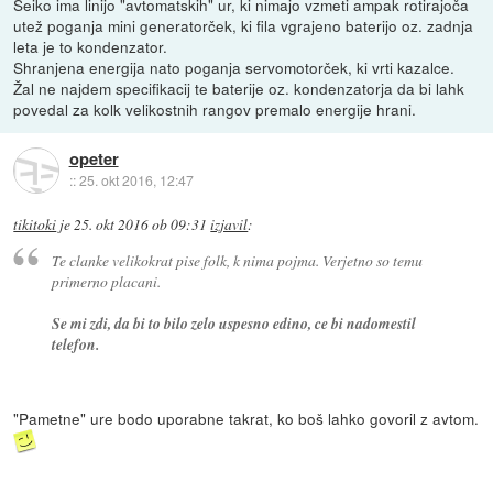
Seiko ima linijo "avtomatskih" ur, ki nimajo vzmeti ampak rotirajoča
utež poganja mini generatorček, ki fila vgrajeno baterijo oz. zadnja
leta je to kondenzator.
Shranjena energija nato poganja servomotorček, ki vrti kazalce.
Žal ne najdem specifikacij te baterije oz. kondenzatorja da bi lahk
povedal za kolk velikostnih rangov premalo energije hrani.
opeter
::
25. okt 2016, 12:47
tikitoki
je
25. okt 2016 ob 09:31
izjavil
:
Te clanke velikokrat pise folk, k nima pojma. Verjetno so temu
primerno placani.
Se mi zdi, da bi to bilo zelo uspesno edino, ce bi nadomestil
telefon.
"Pametne" ure bodo uporabne takrat, ko boš lahko govoril z avtom.