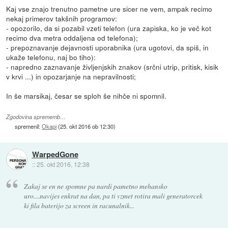
Kaj vse znajo trenutno pametne ure sicer ne vem, ampak recimo
nekaj primerov takšnih programov:
- opozorilo, da si pozabil vzeti telefon (ura zapiska, ko je več kot
recimo dva metra oddaljena od telefona);
- prepoznavanje dejavnosti uporabnika (ura ugotovi, da spiš, in
ukaže telefonu, naj bo tiho):
- napredno zaznavanje življenjskih znakov (srčni utrip, pritisk, kisik
v krvi ...) in opozarjanje na nepravilnosti;
In še marsikaj, česar se sploh še nihče ni spomnil.
Zgodovina sprememb…
spremenil:
Okapi
(
25. okt 2016 ob 12:30
)
WarpedGone
::
25. okt 2016, 12:38
Zakaj se en ne spomne pa nardi pametno mehansko
uro....navijes enkrat na dan, pa ti vzmet rotira mali generatorcek
ki fila baterijo za screen in racunalnik...