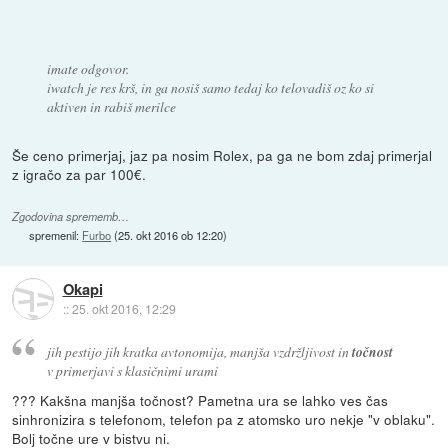
imate odgovor.
iwatch je res krš, in ga nosiš samo tedaj ko telovadiš oz ko si
aktiven in rabiš merilce
Še ceno primerjaj, jaz pa nosim Rolex, pa ga ne bom zdaj primerjal
z igračo za par 100€.
Zgodovina sprememb…
spremenil:
Furbo
(
25. okt 2016 ob 12:20
)
Okapi
::
25. okt 2016, 12:29
jih pestijo jih kratka avtonomija, manjša vzdržljivost in
točnost
v primerjavi s klasičnimi urami
??? Kakšna manjša točnost? Pametna ura se lahko ves čas
sinhronizira s telefonom, telefon pa z atomsko uro nekje "v oblaku".
Bolj točne ure v bistvu ni.