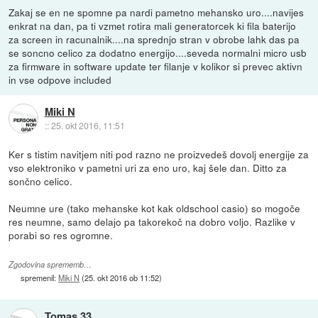
Zakaj se en ne spomne pa nardi pametno mehansko uro....navijes
enkrat na dan, pa ti vzmet rotira mali generatorcek ki fila baterijo
za screen in racunalnik....na sprednjo stran v obrobe lahk das pa
se soncno celico za dodatno energijo....seveda normalni micro usb
za firmware in software update ter filanje v kolikor si prevec aktivn
in vse odpove included
Miki N
::
25. okt 2016, 11:51
Ker s tistim navitjem niti pod razno ne proizvedeš dovolj energije za
vso elektroniko v pametni uri za eno uro, kaj šele dan. Ditto za
sončno celico.
Neumne ure (tako mehanske kot kak oldschool casio) so mogoče
res neumne, samo delajo pa takorekoč na dobro voljo. Razlike v
porabi so res ogromne.
Zgodovina sprememb…
spremenil:
Miki N
(
25. okt 2016 ob 11:52
)
Tomas 33