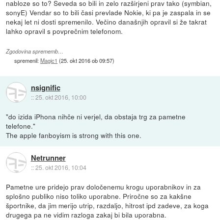
nabloze so to? Seveda so bili in zelo razširjeni prav tako (symbian,
sonyE) Vendar so to bili časi prevlade Nokie, ki pa je zaspala in se
nekaj let ni dosti spremenilo. Večino današnjih opravil si že takrat
lahko opravil s povprečnim telefonom.
Zgodovina sprememb…
spremenil:
Magic1
(
25. okt 2016 ob 09:57
)
nsignific
::
25. okt 2016, 10:00
"do izida iPhona nihče ni verjel, da obstaja trg za pametne
telefone."
The apple fanboyism is strong with this one.
Netrunner
::
25. okt 2016, 10:04
Pametne ure pridejo prav določenemu krogu uporabnikov in za
splošno publiko niso toliko uporabne. Priročne so za kakšne
športnike, da jim merijo utrip, razdaljo, hitrost ipd zadeve, za koga
drugega pa ne vidim razloga zakaj bi bila uporabna.