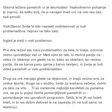
Glavna težava pametnih ur je akumulator. Vsakodnevno polnjenje
je zoprno, še toliko bolj, če si navajen imeti uro na roki ves čas,
tudi ponoči.
Vzdržljivost (bolje bi bilo napisati vodotesnost) je tudi
problematična, čeprav ne tako zelo.
Izgled je tretji v vrsti problemov.
Prvi dve težavi sta manj problematični za tiste, ki imajo, oziroma
redno uporabljajo več ur. Med njimi so taki, ki močno pazijo na
videz (in izberejo uro glede na to, kako so oblečeni, ter recimo
pazijo, da se barva pasu ujema z barvo čevljev), in zanje je tudi
videz pametnih ur zelo problematičen.
Drugi pa ure menjajo glede na dejavnost, in imajo recimo eno za
vodne športe, drugo za v službo, tretjo za svečano večerjo, četrto
za delo na vrtu ... Ti so načeloma najboljši kandidati za pametne
ure, se pa tu pojavi četrta pomanjkljivost pametnih ur -
pomanjkanje res uporabnih programov. Takih, ki bi jih vsi hoteli
imeti, in bi res dobro delovali le na zapestju (in ne tudi samo na
telefonu).