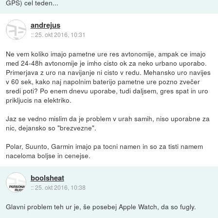
GPS) cel teden...
andrejus
::
25. okt 2016, 10:31
Ne vem koliko imajo pametne ure res avtonomije, ampak ce imajo
med 24-48h avtonomije je imho cisto ok za neko urbano uporabo.
Primerjava z uro na navijanje ni cisto v redu. Mehansko uro navijes
v 60 sek, kako naj napolnim baterijo pametne ure pozno zvečer
sredi poti? Po enem dnevu uporabe, tudi daljsem, gres spat in uro
prikljucis na elektriko.
Jaz se vedno mislim da je problem v urah samih, niso uporabne za
nic, dejansko so "brezvezne".
Polar, Suunto, Garmin imajo pa tocni namen in so za tisti namem
naceloma boljse in cenejse.
boolsheat
::
25. okt 2016, 10:38
Glavni problem teh ur je, še posebej Apple Watch, da so fugly.