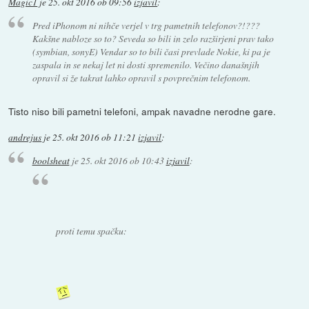
Magic1
je
25. okt 2016 ob 09:56
izjavil
:
Pred iPhonom ni nihče verjel v trg pametnih telefonov?!???
Kakšne nabloze so to? Seveda so bili in zelo razširjeni prav tako
(symbian, sonyE) Vendar so to bili časi prevlade Nokie, ki pa je
zaspala in se nekaj let ni dosti spremenilo. Večino današnjih
opravil si že takrat lahko opravil s povprečnim telefonom.
Tisto niso bili pametni telefoni, ampak navadne nerodne gare.
andrejus
je
25. okt 2016 ob 11:21
izjavil
:
boolsheat
je
25. okt 2016 ob 10:43
izjavil
:
proti temu spačku: