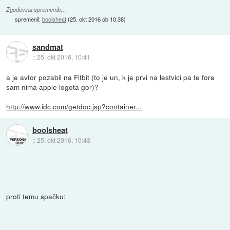
Zgodovina sprememb…
spremenil:
boolsheat
(
25. okt 2016 ob 10:38
)
sandmat
::
25. okt 2016, 10:41
a je avtor pozabil na Fitbit (to je un, k je prvi na lestvici pa te fore
sam nima apple logota gor)?
http://www.idc.com/getdoc.jsp?container...
boolsheat
::
25. okt 2016, 10:43
proti temu spačku: