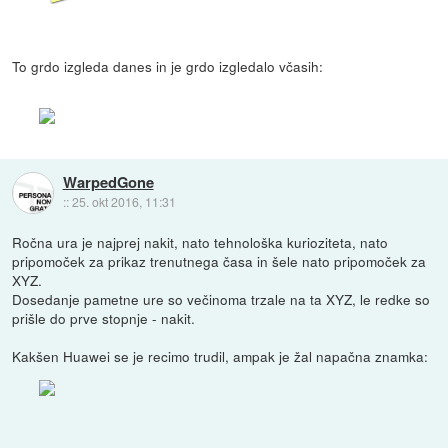
To grdo izgleda danes in je grdo izgledalo včasih:
WarpedGone
::
25. okt 2016, 11:31
Ročna ura je najprej nakit, nato tehnološka kurioziteta, nato
pripomoček za prikaz trenutnega časa in šele nato pripomoček za
XYZ.
Dosedanje pametne ure so večinoma trzale na ta XYZ, le redke so
prišle do prve stopnje - nakit.
Kakšen Huawei se je recimo trudil, ampak je žal napačna znamka: