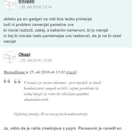
trnvpeti
::
25. okt 2016, 13:14
obleko pa en gadget na roki bos tezko primerjal
tudi ni problem zamenjat pametne ure
bi moral razlozit, zakaj, s kaksnim namenom, bi jo menjal
in kaj bi morala malo pametnejsa ura vsebovat, da je ne bi zelel
menjat
Okapi
::
25. okt 2016, 13:25
WarpedGone
je
25. okt 2016 ob 13:01
izjavil
:
V resnici je ravno obratno - prvi modeli so imeli
kondenzator, ampak so bili z njimi problemi in
sedaj imajo že vrsto let običajen gumbni
akumulatorček.
Updataj znanje, šli so nazaj na kondenzatorje.
Ja, vidim da je rahla zmešnjava s pojmi. Panasonic je naredil en