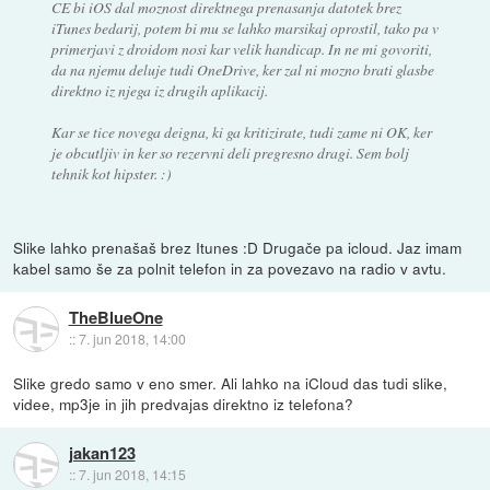
CE bi iOS dal moznost direktnega prenasanja datotek brez
iTunes bedarij, potem bi mu se lahko marsikaj oprostil, tako pa v
primerjavi z droidom nosi kar velik handicap. In ne mi govoriti,
da na njemu deluje tudi OneDrive, ker zal ni mozno brati glasbe
direktno iz njega iz drugih aplikacij.
Kar se tice novega deigna, ki ga kritizirate, tudi zame ni OK, ker
je obcutljiv in ker so rezervni deli pregresno dragi. Sem bolj
tehnik kot hipster. :)
Slike lahko prenašaš brez Itunes :D Drugače pa icloud. Jaz imam
kabel samo še za polnit telefon in za povezavo na radio v avtu.
TheBlueOne
::
7. jun 2018, 14:00
Slike gredo samo v eno smer. Ali lahko na iCloud das tudi slike,
videe, mp3je in jih predvajas direktno iz telefona?
jakan123
::
7. jun 2018, 14:15