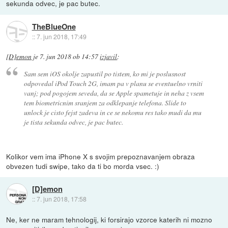
sekunda odvec, je pac butec.
TheBlueOne
::
7. jun 2018, 17:49
[D]emon
je
7. jun 2018 ob 14:57
izjavil
:
Sam sem iOS okolje zapustil po tistem, ko mi je poslusnost
odpovedal iPod Touch 2G, imam pa v planu se eventuelno vrniti
vanj; pod pogojem seveda, da se Apple spametuje in neha z vsem
tem biometricnim sranjem za odklepanje telefona. Slide to
unlock je cisto fejst zadeva in ce se nekomu res tako mudi da mu
je tista sekunda odvec, je pac butec.
Kolikor vem ima iPhone X s svojim prepoznavanjem obraza
obvezen tudi swipe, tako da ti bo morda vsec. :)
[D]emon
::
7. jun 2018, 17:58
Ne, ker ne maram tehnologij, ki forsirajo vzorce katerih ni mozno