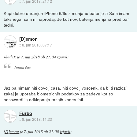
::
7. jun 2018, 21:12
Kupi dobro ohranjen iPhone 6/6s z menjano baterijo :) Sam imam
takšnega, sam ni naprodaj. Je kot nov, baterija menjana pred par
tedni.
[D]emon
::
8. jun 2018, 07:17
shadeX
je
7. jun 2018 ob 21:04
izjavil
:
Imam čas.
Jaz pa nimam niti dovolj casa, niti dovolj voscenk, da bi ti razlozil
zakaj je uporaba biometricnih podatkov za zadeve kot so
passwordi in odklepanja raznih zadev fail.
Furbo
::
8. jun 2018, 11:23
[D]emon
je
7. jun 2018 ob 21:00
izjavil
: