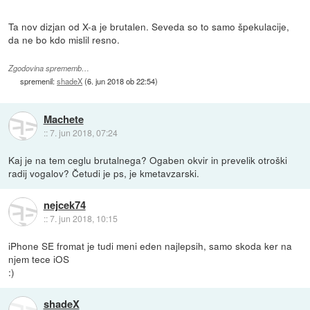
Ta nov dizjan od X-a je brutalen. Seveda so to samo špekulacije,
da ne bo kdo mislil resno.
Zgodovina sprememb…
spremenil:
shadeX
(
6. jun 2018 ob 22:54
)
Machete
::
7. jun 2018, 07:24
Kaj je na tem ceglu brutalnega? Ogaben okvir in prevelik otroški
radij vogalov? Četudi je ps, je kmetavzarski.
nejcek74
::
7. jun 2018, 10:15
iPhone SE fromat je tudi meni eden najlepsih, samo skoda ker na
njem tece iOS
:)
shadeX