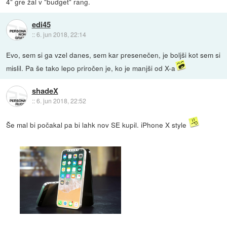
4" gre žal v "budget" rang.
edi45
::
6. jun 2018, 22:14
Evo, sem si ga vzel danes, sem kar presenečen, je boljši kot sem si
mislil. Pa še tako lepo priročen je, ko je manjši od X-a
shadeX
::
6. jun 2018, 22:52
Še mal bi počakal pa bi lahk nov SE kupil. iPhone X style