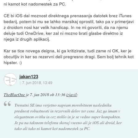
ni kamot kot nadomestek za PC.
CE bi iOS dal moznost direktnega prenasanja datotek brez iTunes
bedarij, potem bi mu se lahko marsikaj oprostil, tako pa v primerjavi
z droidom nosi kar velik handicap. In ne mi govoriti, da na njemu
deluje tudi OneDrive, ker zal ni mozno brati glasbe direktno iz
njega iz drugih aplikacij.
Kar se tice novega deigna, ki ga kritizirate, tudi zame ni OK, ker je
obcutljiv in ker so rezervni deli pregresno dragi. Sem bolj tehnik kot
hipster. :)
jakan123
::
7. jun 2018, 13:49
TheBlueOne
je
7. jun 2018 ob 13:36
izjavil
:
Trenutni SE ima verjetno napram morebitnem nasledniku
prednost robustnosti in rezervnih delov ter cene. Jaz ga imam v
elegantnem ovitku in cez steklo in je se vedno super kompakten.
Je pa na taksnem telefonu skoraj vseeno ali je iOS ali droid, ker
tako ali tako ni kamot kot nadomestek za PC.