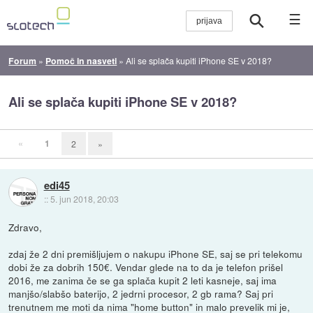
☰
Forum
»
Pomoč in nasveti
»
Ali se splača kupiti iPhone SE v 2018?
Ali se splača kupiti iPhone SE v 2018?
«
1
2
»
edi45
::
5. jun 2018, 20:03
Zdravo,
zdaj že 2 dni premišljujem o nakupu iPhone SE, saj se pri telekomu
dobi že za dobrih 150€. Vendar glede na to da je telefon prišel
2016, me zanima če se ga splača kupit 2 leti kasneje, saj ima
manjšo/slabšo baterijo, 2 jedrni procesor, 2 gb rama? Saj pri
trenutnem me moti da nima "home button" in malo prevelik mi je,