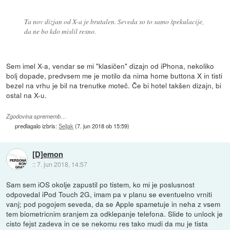
Ta nov dizjan od X-a je brutalen. Seveda so to samo špekulacije,
da ne bo kdo mislil resno.
Sem imel X-a, vendar se mi "klasičen" dizajn od iPhona, nekoliko
bolj dopade, predvsem me je motilo da nima home buttona X in tisti
bezel na vrhu je bil na trenutke moteč. Če bi hotel takšen dizajn, bi
ostal na X-u.
Zgodovina sprememb…
predlagalo izbris:
Seljak
(
7. jun 2018 ob 15:59
)
[D]emon
::
7. jun 2018, 14:57
Sam sem iOS okolje zapustil po tistem, ko mi je poslusnost
odpovedal iPod Touch 2G, imam pa v planu se eventuelno vrniti
vanj; pod pogojem seveda, da se Apple spametuje in neha z vsem
tem biometricnim sranjem za odklepanje telefona. Slide to unlock je
cisto fejst zadeva in ce se nekomu res tako mudi da mu je tista