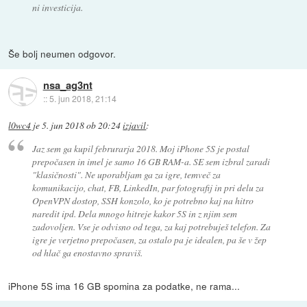
ni investicija.
Še bolj neumen odgovor.
nsa_ag3nt
::
5. jun 2018, 21:14
l0wc4
je
5. jun 2018 ob 20:24
izjavil
:
Jaz sem ga kupil februrarja 2018. Moj iPhone 5S je postal
prepočasen in imel je samo 16 GB RAM-a. SE sem izbral zaradi
"klasičnosti". Ne uporabljam ga za igre, temveč za
komunikacijo, chat, FB, LinkedIn, par fotografij in pri delu za
OpenVPN dostop, SSH konzolo, ko je potrebno kaj na hitro
naredit ipd. Dela mnogo hitreje kakor 5S in z njim sem
zadovoljen. Vse je odvisno od tega, za kaj potrebuješ telefon. Za
igre je verjetno prepočasen, za ostalo pa je idealen, pa še v žep
od hlač ga enostavno spraviš.
iPhone 5S ima 16 GB spomina za podatke, ne rama...