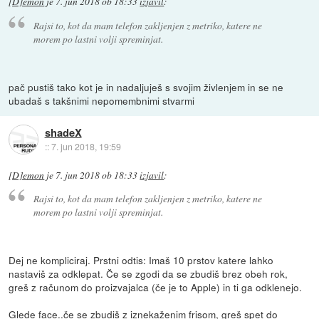
[D]emon
je
7. jun 2018 ob 18:33
izjavil
:
Rajsi to, kot da mam telefon zakljenjen z metriko, katere ne
morem po lastni volji spreminjat.
pač pustiš tako kot je in nadaljuješ s svojim živlenjem in se ne
ubadaš s takšnimi nepomembnimi stvarmi
shadeX
::
7. jun 2018, 19:59
[D]emon
je
7. jun 2018 ob 18:33
izjavil
:
Rajsi to, kot da mam telefon zakljenjen z metriko, katere ne
morem po lastni volji spreminjat.
Dej ne kompliciraj. Prstni odtis: Imaš 10 prstov katere lahko
nastaviš za odklepat. Če se zgodi da se zbudiš brez obeh rok,
greš z računom do proizvajalca (če je to Apple) in ti ga odklenejo.
Glede face..če se zbudiš z iznekaženim frisom, greš spet do