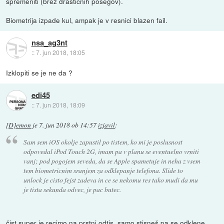
spremeniti (brez drasticnih posegov).
Biometrija izpade kul, ampak je v resnici blazen fail.
nsa_ag3nt
::
7. jun 2018, 18:05
Izklopiti se je ne da ?
edi45
::
7. jun 2018, 18:09
[D]emon
je
7. jun 2018 ob 14:57
izjavil
:
Sam sem iOS okolje zapustil po tistem, ko mi je poslusnost
odpovedal iPod Touch 2G, imam pa v planu se eventuelno vrniti
vanj; pod pogojem seveda, da se Apple spametuje in neha z vsem
tem biometricnim sranjem za odklepanje telefona. Slide to
unlock je cisto fejst zadeva in ce se nekomu res tako mudi da mu
je tista sekunda odvec, je pac butec.
čist super je recimo na prstni odtis, samo stisneš pa se odklene.