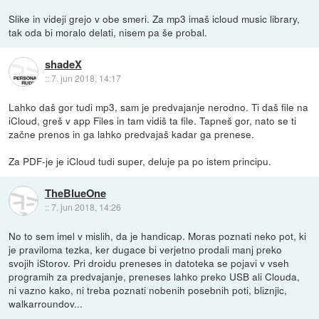
Slike in videji grejo v obe smeri. Za mp3 imaš icloud music library,
tak oda bi moralo delati, nisem pa še probal.
shadeX
::
7. jun 2018, 14:17
Lahko daš gor tudi mp3, sam je predvajanje nerodno. Ti daš file na
iCloud, greš v app Files in tam vidiš ta file. Tapneš gor, nato se ti
začne prenos in ga lahko predvajaš kadar ga prenese.
Za PDF-je je iCloud tudi super, deluje pa po istem principu.
TheBlueOne
::
7. jun 2018, 14:26
No to sem imel v mislih, da je handicap. Moras poznati neko pot, ki
je praviloma tezka, ker dugace bi verjetno prodali manj preko
svojih iStorov. Pri droidu preneses in datoteka se pojavi v vseh
programih za predvajanje, preneses lahko preko USB ali Clouda,
ni vazno kako, ni treba poznati nobenih posebnih poti, bliznjic,
walkarroundov...