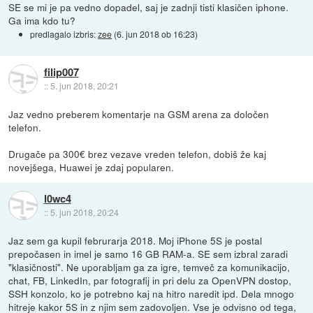
SE se mi je pa vedno dopadel, saj je zadnji tisti klasičen iphone.
Ga ima kdo tu?
predlagalo izbris:
zee
(
6. jun 2018 ob 16:23
)
filip007
::
5. jun 2018, 20:21
Jaz vedno preberem komentarje na GSM arena za določen
telefon.
Drugače pa 300€ brez vezave vreden telefon, dobiš že kaj
novejšega, Huawei je zdaj popularen.
l0wc4
::
5. jun 2018, 20:24
Jaz sem ga kupil februrarja 2018. Moj iPhone 5S je postal
prepočasen in imel je samo 16 GB RAM-a. SE sem izbral zaradi
"klasičnosti". Ne uporabljam ga za igre, temveč za komunikacijo,
chat, FB, LinkedIn, par fotografij in pri delu za OpenVPN dostop,
SSH konzolo, ko je potrebno kaj na hitro naredit ipd. Dela mnogo
hitreje kakor 5S in z njim sem zadovoljen. Vse je odvisno od tega,