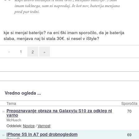
imam takšnega, sam ni naprodaj. Je kot nov, baterija menjana
pred par tedni.
kje si menjal baterijo? na eni 6ki imam sporočilo, da je baterija
slaba, menjava naj bi stala 30€. si nesel v iStyle?
«
1
2
»
Vredno ogleda ...
Tema
Sporočila
»
Prepoznavanje obraza na Galaxyju S10 za odklep ni
70
varno
McHusch
Oddelek:
Novice
/
Varnost
»
iPhone 5S in A7 pod drobnogledom
69
PrimozR