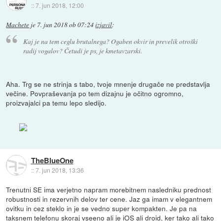
::
7. jun 2018, 12:00
Machete
je
7. jun 2018 ob 07:24
izjavil
:
Kaj je na tem ceglu brutalnega? Ogaben okvir in prevelik otroški
radij vogalov? Četudi je ps, je kmetavzarski.
Aha. Trg se ne strinja s tabo, tvoje mnenje drugače ne predstavlja
večine. Povpraševanja po tem dizajnu je očitno ogromno,
proizvajalci pa temu lepo sledijo.
TheBlueOne
::
7. jun 2018, 13:36
Trenutni SE ima verjetno napram morebitnem nasledniku prednost
robustnosti in rezervnih delov ter cene. Jaz ga imam v elegantnem
ovitku in cez steklo in je se vedno super kompakten. Je pa na
taksnem telefonu skoraj vseeno ali je iOS ali droid, ker tako ali tako