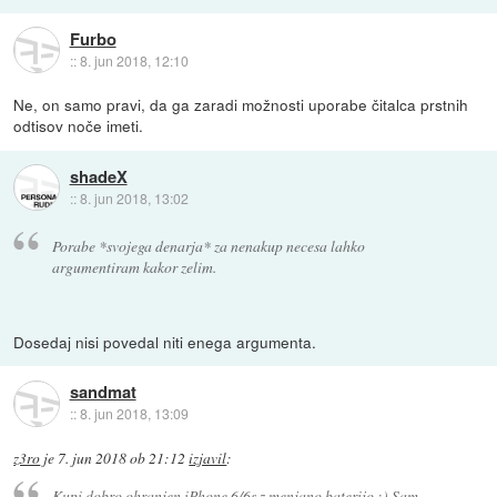
Furbo
::
8. jun 2018, 12:10
Ne, on samo pravi, da ga zaradi možnosti uporabe čitalca prstnih
odtisov noče imeti.
shadeX
::
8. jun 2018, 13:02
Porabe *svojega denarja* za nenakup necesa lahko
argumentiram kakor zelim.
Dosedaj nisi povedal niti enega argumenta.
sandmat
::
8. jun 2018, 13:09
z3ro
je
7. jun 2018 ob 21:12
izjavil
:
Kupi dobro ohranjen iPhone 6/6s z menjano baterijo :) Sam