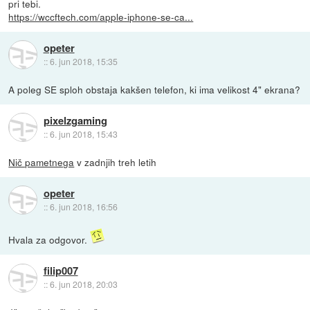
pri tebi.
https://wccftech.com/apple-iphone-se-ca...
opeter
::
6. jun 2018, 15:35
A poleg SE sploh obstaja kakšen telefon, ki ima velikost 4" ekrana?
pixelzgaming
::
6. jun 2018, 15:43
Nič pametnega
v zadnjih treh letih
opeter
::
6. jun 2018, 16:56
Hvala za odgovor.
filip007
::
6. jun 2018, 20:03