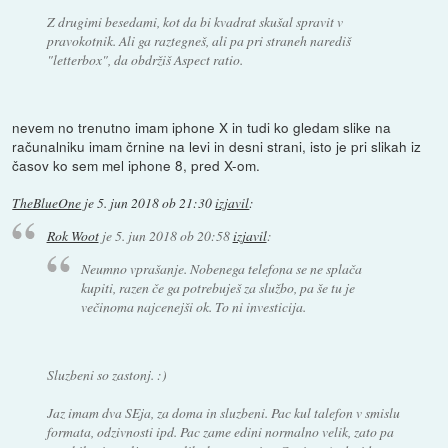
Z drugimi besedami, kot da bi kvadrat skušal spravit v
pravokotnik. Ali ga raztegneš, ali pa pri straneh narediš
"letterbox", da obdržiš Aspect ratio.
nevem no trenutno imam iphone X in tudi ko gledam slike na
računalniku imam črnine na levi in desni strani, isto je pri slikah iz
časov ko sem mel iphone 8, pred X-om.
TheBlueOne
je
5. jun 2018 ob 21:30
izjavil
:
Rok Woot
je
5. jun 2018 ob 20:58
izjavil
:
Neumno vprašanje. Nobenega telefona se ne splača
kupiti, razen če ga potrebuješ za službo, pa še tu je
večinoma najcenejši ok. To ni investicija.
Sluzbeni so zastonj. :)
Jaz imam dva SEja, za doma in sluzbeni. Pac kul talefon v smislu
formata, odzivnosti ipd. Pac zame edini normalno velik, zato pa