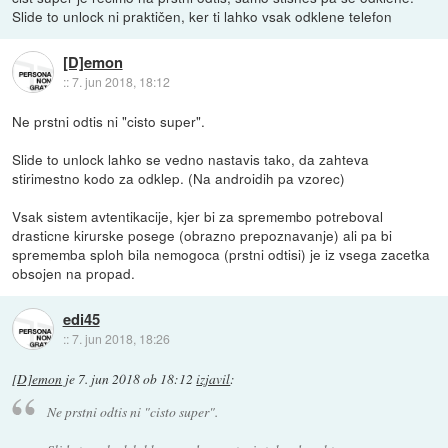
Slide to unlock ni praktičen, ker ti lahko vsak odklene telefon
[D]emon
::
7. jun 2018, 18:12
Ne prstni odtis ni "cisto super".
Slide to unlock lahko se vedno nastavis tako, da zahteva
stirimestno kodo za odklep. (Na androidih pa vzorec)
Vsak sistem avtentikacije, kjer bi za spremembo potreboval
drasticne kirurske posege (obrazno prepoznavanje) ali pa bi
sprememba sploh bila nemogoca (prstni odtisi) je iz vsega zacetka
obsojen na propad.
edi45
::
7. jun 2018, 18:26
[D]emon
je
7. jun 2018 ob 18:12
izjavil
:
Ne prstni odtis ni "cisto super".