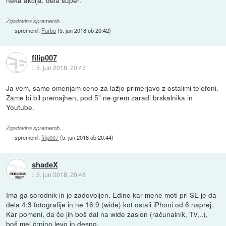
Zgodovina sprememb…
spremenil:
Furbo
(
5. jun 2018 ob 20:42
)
filip007
::
5. jun 2018, 20:43
Ja vem, samo omenjam ceno za lažjo primerjavo z ostalimi telefoni.
Zame bi bil premajhen, pod 5" ne grem zaradi brskalnika in
Youtube.
Zgodovina sprememb…
spremenil:
filip007
(
5. jun 2018 ob 20:44
)
shadeX
::
5. jun 2018, 20:48
Ima ga sorodnik in je zadovoljen. Edino kar mene moti pri SE je da
dela 4:3 fotografije in ne 16:9 (wide) kot ostali iPhoni od 6 naprej.
Kar pomeni, da če jih boš dal na wide zaslon (računalnik, TV,..),
boš mel črnino levo in desno.