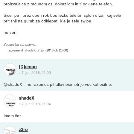
proizvajalca z računom oz. dokazilom in ti odklene telefon.
Sicer pa , brez obeh rok boš težko telefon sploh držal, kaj šele
pritisnil na gumb za odklepat. Kje je šele swipe..
ne seri.
Zgodovina sprememb…
spremenil:
shadeX
(
7. jun 2018 ob 20:00
)
[D]emon
::
7. jun 2018, 21:00
@shadeX ti ne razumes pitfallov biometrije vec kot ocitno.
shadeX
::
7. jun 2018, 21:04
Imam čas.
z3ro