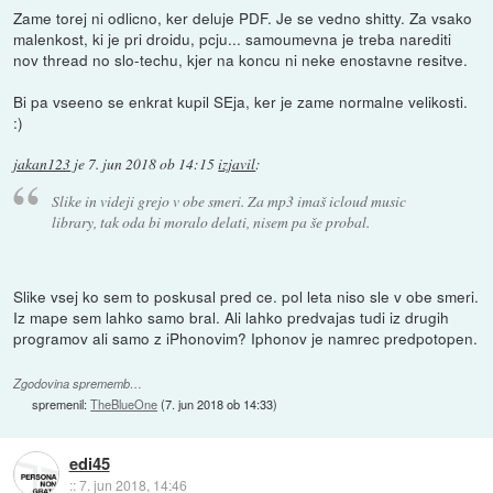
Zame torej ni odlicno, ker deluje PDF. Je se vedno shitty. Za vsako
malenkost, ki je pri droidu, pcju... samoumevna je treba narediti
nov thread no slo-techu, kjer na koncu ni neke enostavne resitve.
Bi pa vseeno se enkrat kupil SEja, ker je zame normalne velikosti.
:)
jakan123
je
7. jun 2018 ob 14:15
izjavil
:
Slike in videji grejo v obe smeri. Za mp3 imaš icloud music
library, tak oda bi moralo delati, nisem pa še probal.
Slike vsej ko sem to poskusal pred ce. pol leta niso sle v obe smeri.
Iz mape sem lahko samo bral. Ali lahko predvajas tudi iz drugih
programov ali samo z iPhonovim? Iphonov je namrec predpotopen.
Zgodovina sprememb…
spremenil:
TheBlueOne
(
7. jun 2018 ob 14:33
)
edi45
::
7. jun 2018, 14:46