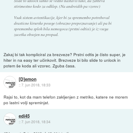
Slide to unlock lahko se vedno nastavis tako, da zahteva
stirimestno kodo za odklep. (Na androidih pa vzorec)
Vsak sistem avtentikacije, kjer bi za spremembo potreboval
drasticne kirurske posege (obrazno prepoznavanje) ali pa bi
sprememba sploh bila nemogoca (prstni odtisi) je iz vsega
zacetka obsojen na propad.
Zakaj bi tak kompliciral za brezveze? Prstni odtis je čisto super, je
hiter in na easy ter učinkovit. Brezveze bi bilo slide to unlock in
potem še koda ali vzorec. Zguba časa.
[D]emon
::
7. jun 2018, 18:33
Rajsi to, kot da mam telefon zakljenjen z metriko, katere ne morem
po lastni volji spreminjat.
edi45
::
7. jun 2018, 18:34