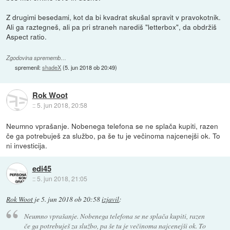
Z drugimi besedami, kot da bi kvadrat skušal spravit v pravokotnik.
Ali ga raztegneš, ali pa pri straneh narediš "letterbox", da obdržiš
Aspect ratio.
Zgodovina sprememb…
spremenil:
shadeX
(
5. jun 2018 ob 20:49
)
Rok Woot
::
5. jun 2018, 20:58
Neumno vprašanje. Nobenega telefona se ne splača kupiti, razen
če ga potrebuješ za službo, pa še tu je večinoma najcenejši ok. To
ni investicija.
edi45
::
5. jun 2018, 21:05
Rok Woot
je
5. jun 2018 ob 20:58
izjavil
:
Neumno vprašanje. Nobenega telefona se ne splača kupiti, razen
če ga potrebuješ za službo, pa še tu je večinoma najcenejši ok. To