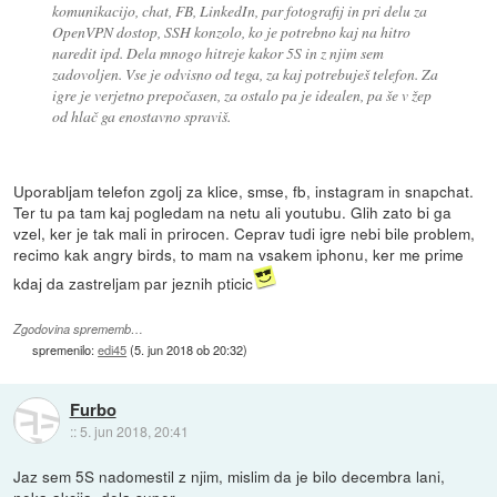
komunikacijo, chat, FB, LinkedIn, par fotografij in pri delu za
OpenVPN dostop, SSH konzolo, ko je potrebno kaj na hitro
naredit ipd. Dela mnogo hitreje kakor 5S in z njim sem
zadovoljen. Vse je odvisno od tega, za kaj potrebuješ telefon. Za
igre je verjetno prepočasen, za ostalo pa je idealen, pa še v žep
od hlač ga enostavno spraviš.
Uporabljam telefon zgolj za klice, smse, fb, instagram in snapchat.
Ter tu pa tam kaj pogledam na netu ali youtubu. Glih zato bi ga
vzel, ker je tak mali in prirocen. Ceprav tudi igre nebi bile problem,
recimo kak angry birds, to mam na vsakem iphonu, ker me prime
kdaj da zastreljam par jeznih pticic
Zgodovina sprememb…
spremenilo:
edi45
(
5. jun 2018 ob 20:32
)
Furbo
::
5. jun 2018, 20:41
Jaz sem 5S nadomestil z njim, mislim da je bilo decembra lani,
neka akcija, dela super.