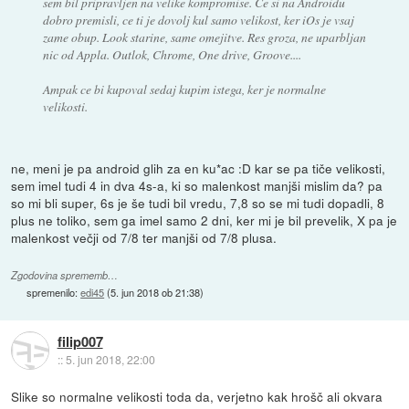
sem bil pripravljen na velike kompromise. Ce si na Androidu
dobro premisli, ce ti je dovolj kul samo velikost, ker iOs je vsaj
zame obup. Look starine, same omejitve. Res groza, ne uparbljan
nic od Appla. Outlok, Chrome, One drive, Groove....
Ampak ce bi kupoval sedaj kupim istega, ker je normalne
velikosti.
ne, meni je pa android glih za en ku*ac :D kar se pa tiče velikosti,
sem imel tudi 4 in dva 4s-a, ki so malenkost manjši mislim da? pa
so mi bli super, 6s je še tudi bil vredu, 7,8 so se mi tudi dopadli, 8
plus ne toliko, sem ga imel samo 2 dni, ker mi je bil prevelik, X pa je
malenkost večji od 7/8 ter manjši od 7/8 plusa.
Zgodovina sprememb…
spremenilo:
edi45
(
5. jun 2018 ob 21:38
)
filip007
::
5. jun 2018, 22:00
Slike so normalne velikosti toda da, verjetno kak hrošč ali okvara