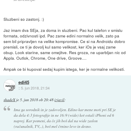
Sluzbeni so zastonj. :)
Jaz imam dva SEja, za doma in sluzbeni. Pac kul talefon v smislu
formata, odzivnosti ipd. Pac zame edini normalno velik, zato pa
sem bil pripravljen na velike kompromise. Ce si na Androidu dobro
premisli, ce ti je dovolj kul samo velikost, ker iOs je vsaj zame
obup. Look starine, same omejitve. Res groza, ne uparbljan nic od
Appla. Outlok, Chrome, One drive, Groove....
Ampak ce bi kupoval sedaj kupim istega, ker je normalne velikosti.
edi45
::
5. jun 2018, 21:34
shadeX
je
5. jun 2018 ob 20:48
izjavil
:
Ima ga sorodnik in je zadovoljen. Edino kar mene moti pri SE je
da dela 4:3 fotografije in ne 16:9 (wide) kot ostali iPhoni od 6
naprej. Kar pomeni, da če jih boš dal na wide zaslon
(računalnik, TV,..), boš mel črnino levo in desno.