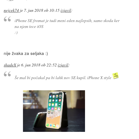
nejcek74
je
7. jun 2018 ob 10:15
izjavil
:
iPhone SE fromat je tudi meni eden najlepsih, samo skoda ker
na njem tece iOS
:)
nije žvaka za seljaka :)
shadeX
je
6. jun 2018 ob 22:52
izjavil
:
Še mal bi počakal pa bi lahk nov SE kupil. iPhone X style