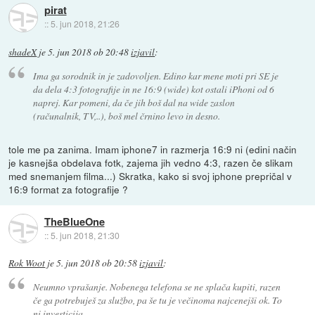
pirat
::
5. jun 2018, 21:26
shadeX
je
5. jun 2018 ob 20:48
izjavil
:
Ima ga sorodnik in je zadovoljen. Edino kar mene moti pri SE je
da dela 4:3 fotografije in ne 16:9 (wide) kot ostali iPhoni od 6
naprej. Kar pomeni, da če jih boš dal na wide zaslon
(računalnik, TV,..), boš mel črnino levo in desno.
tole me pa zanima. Imam iphone7 in razmerja 16:9 ni (edini način
je kasnejša obdelava fotk, zajema jih vedno 4:3, razen če slikam
med snemanjem filma...) Skratka, kako si svoj iphone prepričal v
16:9 format za fotografije ?
TheBlueOne
::
5. jun 2018, 21:30
Rok Woot
je
5. jun 2018 ob 20:58
izjavil
:
Neumno vprašanje. Nobenega telefona se ne splača kupiti, razen
če ga potrebuješ za službo, pa še tu je večinoma najcenejši ok. To
ni investicija.