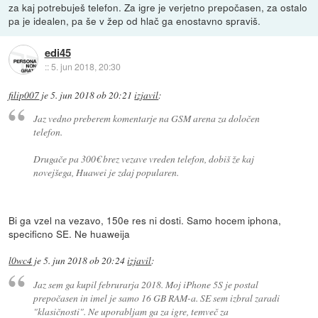
za kaj potrebuješ telefon. Za igre je verjetno prepočasen, za ostalo
pa je idealen, pa še v žep od hlač ga enostavno spraviš.
edi45
::
5. jun 2018, 20:30
filip007
je
5. jun 2018 ob 20:21
izjavil
:
Jaz vedno preberem komentarje na GSM arena za določen
telefon.
Drugače pa 300€ brez vezave vreden telefon, dobiš že kaj
novejšega, Huawei je zdaj popularen.
Bi ga vzel na vezavo, 150e res ni dosti. Samo hocem iphona,
specificno SE. Ne huaweija
l0wc4
je
5. jun 2018 ob 20:24
izjavil
:
Jaz sem ga kupil februrarja 2018. Moj iPhone 5S je postal
prepočasen in imel je samo 16 GB RAM-a. SE sem izbral zaradi
"klasičnosti". Ne uporabljam ga za igre, temveč za