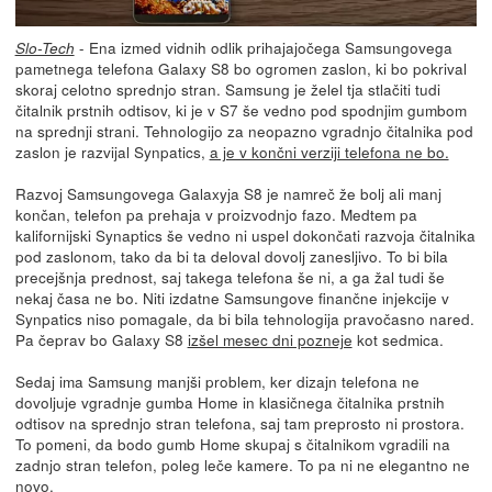
- Ena izmed vidnih odlik prihajajočega Samsungovega
Slo-Tech
pametnega telefona Galaxy S8 bo ogromen zaslon, ki bo pokrival
skoraj celotno sprednjo stran. Samsung je želel tja stlačiti tudi
čitalnik prstnih odtisov, ki je v S7 še vedno pod spodnjim gumbom
na sprednji strani. Tehnologijo za neopazno vgradnjo čitalnika pod
zaslon je razvijal Synpatics,
a je v končni verziji telefona ne bo.
Razvoj Samsungovega Galaxyja S8 je namreč že bolj ali manj
končan, telefon pa prehaja v proizvodnjo fazo. Medtem pa
kalifornijski Synaptics še vedno ni uspel dokončati razvoja čitalnika
pod zaslonom, tako da bi ta deloval dovolj zanesljivo. To bi bila
precejšnja prednost, saj takega telefona še ni, a ga žal tudi še
nekaj časa ne bo. Niti izdatne Samsungove finančne injekcije v
Synpatics niso pomagale, da bi bila tehnologija pravočasno nared.
Pa čeprav bo Galaxy S8
izšel mesec dni pozneje
kot sedmica.
Sedaj ima Samsung manjši problem, ker dizajn telefona ne
dovoljuje vgradnje gumba Home in klasičnega čitalnika prstnih
odtisov na sprednjo stran telefona, saj tam preprosto ni prostora.
To pomeni, da bodo gumb Home skupaj s čitalnikom vgradili na
zadnjo stran telefon, poleg leče kamere. To pa ni ne elegantno ne
novo.