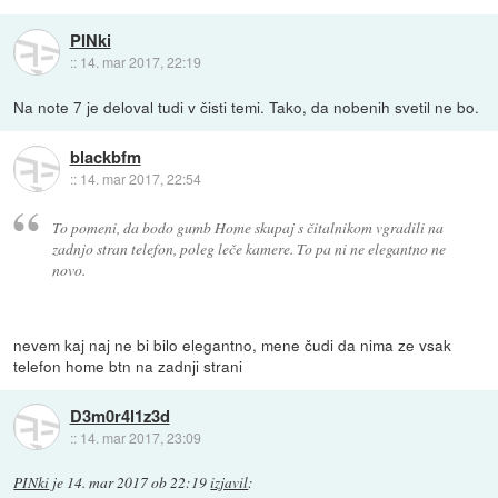
PINki
::
14. mar 2017, 22:19
Na note 7 je deloval tudi v čisti temi. Tako, da nobenih svetil ne bo.
blackbfm
::
14. mar 2017, 22:54
To pomeni, da bodo gumb Home skupaj s čitalnikom vgradili na
zadnjo stran telefon, poleg leče kamere. To pa ni ne elegantno ne
novo.
nevem kaj naj ne bi bilo elegantno, mene čudi da nima ze vsak
telefon home btn na zadnji strani
D3m0r4l1z3d
::
14. mar 2017, 23:09
PINki
je
14. mar 2017 ob 22:19
izjavil
: