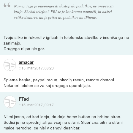
Namen tega je onemogočiti dostop do podatkov, ne preprečiti
krajo. Shekal telefon? FBI se je konkretno namučil, in odštel
velike denarce, da je prišel do podatkov na iPhone.
Tvoje slike in rekordi v igricah in telefonske stevilke v imeniku ga ne
zanimajo.
Drugega ni pa nic gor.
amacar
::
15. mar 2017, 08:23
Spletna banka, paypal racun, bitcoin racun, remote dostopi...
Nekateri telefon se za kaj drugega uporabljajo.
FTad
::
15. mar 2017, 09:17
Ni mi jasno, od kod ideja, da dajo home button na hrbtno stran.
Bodisi je na sprednji ali pa vsaj na strani. Sicer zna biti na strani
malce nerodno, ce nisi v osnovi desnicar.