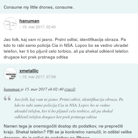
Consume my little drones, consume.
hanuman
::
15. mar 2017, 02:40
Jao folk, kaj vam ni jasno. Prstni odtisi, identifikacija obraza. Pa
kdo to rabi samo policija Cia in NSA. Lopov bo se vedno ukradel
telefon, ker ti bo pljunil celo torbico, ali pa shekal odklenil telefon
drugace kot prek prstnega odtisa
xmetallic
::
15. mar 2017, 07:09
hanuman
je
15. mar 2017 ob 02:40
izjavil
:
Jao folk, kaj vam ni jasno. Prstni odtisi, identifikacija obraza. Pa
kdo to rabi samo policija Cia in NSA. Lopov bo se vedno
ukradel telefon, ker ti bo pljunil celo torbico, ali pa shekal
odklenil telefon drugace kot prek prstnega odtisa
Namen tega je onemogočiti dostop do podatkov, ne preprečiti
krajo. Shekal telefon? FBI se je konkretno namučil, in odštel velike
denarce, da je prišel do podatkov na iPhone.