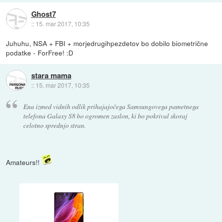
Ghost7
::
15. mar 2017, 10:35
Juhuhu, NSA + FBI + morjedrugihpezdetov bo dobilo biometrične
podatke - ForFree! :D
stara mama
::
15. mar 2017, 10:35
Ena izmed vidnih odlik prihajajočega Samsungovega pametnega
telefona Galaxy S8 bo ogromen zaslon, ki bo pokrival skoraj
celotno sprednjo stran.
Amateurs!!