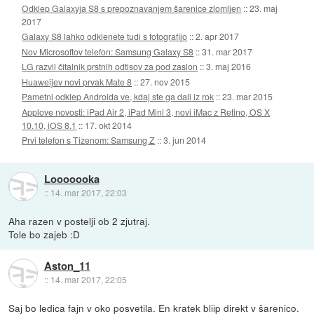
Odklep Galaxyja S8 s prepoznavanjem šarenice zlomljen
::
23. maj
2017
Galaxy S8 lahko odklenete tudi s fotografijo
::
2. apr 2017
Nov Microsoftov telefon: Samsung Galaxy S8
::
31. mar 2017
LG razvil čitalnik prstnih odtisov za pod zaslon
::
3. maj 2016
Huaweijev novi prvak Mate 8
::
27. nov 2015
Pametni odklep Androida ve, kdaj ste ga dali iz rok
::
23. mar 2015
Applove novosti: iPad Air 2, iPad Mini 3, novi iMac z Retino, OS X
10.10, iOS 8.1
::
17. okt 2014
Prvi telefon s Tizenom: Samsung Z
::
3. jun 2014
Looooooka
::
14. mar 2017, 22:03
Aha razen v postelji ob 2 zjutraj.
Tole bo zajeb :D
Aston_11
::
14. mar 2017, 22:05
Saj bo ledica fajn v oko posvetila. En kratek bliip direkt v šarenico.