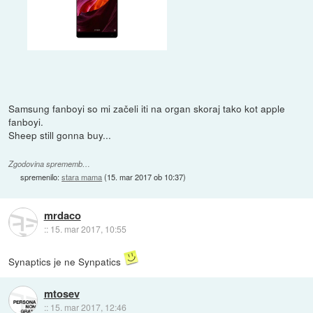
Samsung fanboyi so mi začeli iti na organ skoraj tako kot apple
fanboyi.
Sheep still gonna buy...
Zgodovina sprememb…
spremenilo:
stara mama
(
15. mar 2017 ob 10:37
)
mrdaco
::
15. mar 2017, 10:55
Synaptics je ne Synpatics
mtosev
::
15. mar 2017, 12:46