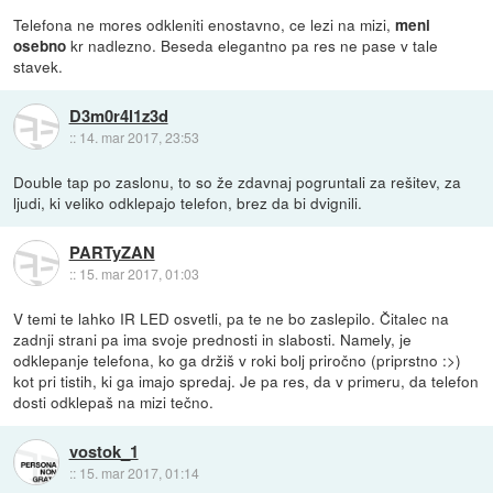
Telefona ne mores odkleniti enostavno, ce lezi na mizi,
meni
kr nadlezno. Beseda elegantno pa res ne pase v tale
osebno
stavek.
D3m0r4l1z3d
::
14. mar 2017, 23:53
Double tap po zaslonu, to so že zdavnaj pogruntali za rešitev, za
ljudi, ki veliko odklepajo telefon, brez da bi dvignili.
PARTyZAN
::
15. mar 2017, 01:03
V temi te lahko IR LED osvetli, pa te ne bo zaslepilo. Čitalec na
zadnji strani pa ima svoje prednosti in slabosti. Namely, je
odklepanje telefona, ko ga držiš v roki bolj priročno (priprstno :>)
kot pri tistih, ki ga imajo spredaj. Je pa res, da v primeru, da telefon
dosti odklepaš na mizi tečno.
vostok_1
::
15. mar 2017, 01:14