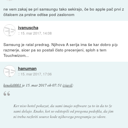
ne vem zakaj se pri samsungu tako sekirajo, če bo apple pač prvi z
čitalcem za prstne odtise pod zaslonom
ivanuscha
::
15. mar 2017, 14:08
Samsung je ratal predrag. Njihova A serija ima še kar dobro p/p
razmerje, sicer pa so postali čisto precenjeni, sploh s tem
Touchwizom...
hanuman
::
15. mar 2017, 17:06
krneki0001
je
15. mar 2017 ob 07:51
izjavil
:
Ker niso hotel pokazat, da sami imajo software za to in da to že
sami delajo. Enako, kot so odstopili od pregona pedofila, da jim
ni treba razkriti source kode njihovega programja za vdore.