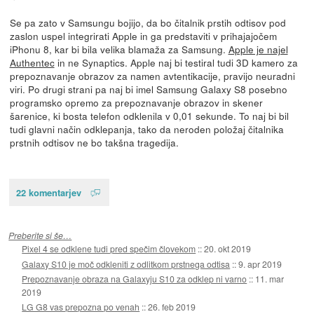
Se pa zato v Samsungu bojijo, da bo čitalnik prstih odtisov pod
zaslon uspel integrirati Apple in ga predstaviti v prihajajočem
iPhonu 8, kar bi bila velika blamaža za Samsung.
Apple je najel
Authentec
in ne Synaptics. Apple naj bi testiral tudi 3D kamero za
prepoznavanje obrazov za namen avtentikacije, pravijo neuradni
viri. Po drugi strani pa naj bi imel Samsung Galaxy S8 posebno
programsko opremo za prepoznavanje obrazov in skener
šarenice, ki bosta telefon odklenila v 0,01 sekunde. To naj bi bil
tudi glavni način odklepanja, tako da neroden položaj čitalnika
prstnih odtisov ne bo takšna tragedija.
22 komentarjev
Preberite si še…
Pixel 4 se odklene tudi pred spečim človekom
::
20. okt 2019
Galaxy S10 je moč odkleniti z odlitkom prstnega odtisa
::
9. apr 2019
Prepoznavanje obraza na Galaxyju S10 za odklep ni varno
::
11. mar
2019
LG G8 vas prepozna po venah
::
26. feb 2019