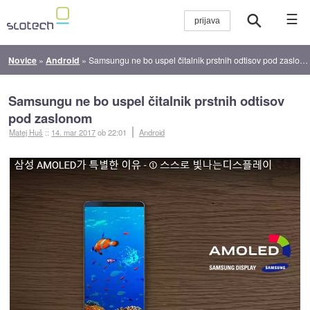
☰
Novice
»
Android
»
Samsungu ne bo uspel čitalnik prstnih odtisov pod zaslonom
Samsungu ne bo uspel čitalnik prstnih odtisov
pod zaslonom
Matej Huš
::
14. mar 2017
ob 22:01
Android