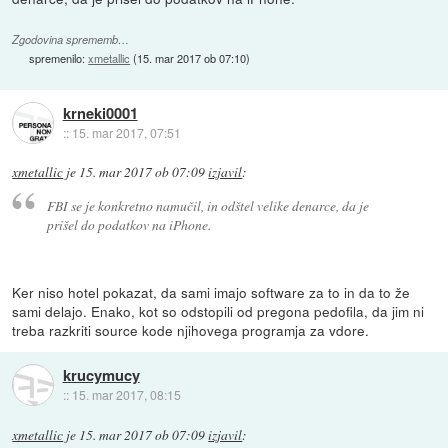
Zgodovina sprememb…
spremenilo:
xmetallic
(
15. mar 2017 ob 07:10
)
krneki0001
::
15. mar 2017, 07:51
xmetallic
je
15. mar 2017 ob 07:09
izjavil
:
FBI se je konkretno namučil, in odštel velike denarce, da je
prišel do podatkov na iPhone.
Ker niso hotel pokazat, da sami imajo software za to in da to že
sami delajo. Enako, kot so odstopili od pregona pedofila, da jim ni
treba razkriti source kode njihovega programja za vdore.
krucymucy
::
15. mar 2017, 08:15
xmetallic
je
15. mar 2017 ob 07:09
izjavil
: