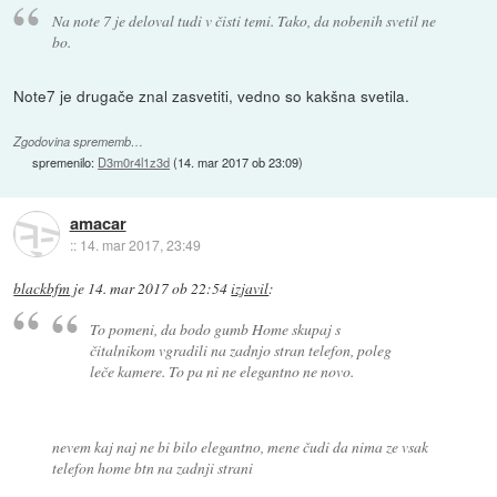
Na note 7 je deloval tudi v čisti temi. Tako, da nobenih svetil ne
bo.
Note7 je drugače znal zasvetiti, vedno so kakšna svetila.
Zgodovina sprememb…
spremenilo:
D3m0r4l1z3d
(
14. mar 2017 ob 23:09
)
amacar
::
14. mar 2017, 23:49
blackbfm
je
14. mar 2017 ob 22:54
izjavil
:
To pomeni, da bodo gumb Home skupaj s
čitalnikom vgradili na zadnjo stran telefon, poleg
leče kamere. To pa ni ne elegantno ne novo.
nevem kaj naj ne bi bilo elegantno, mene čudi da nima ze vsak
telefon home btn na zadnji strani