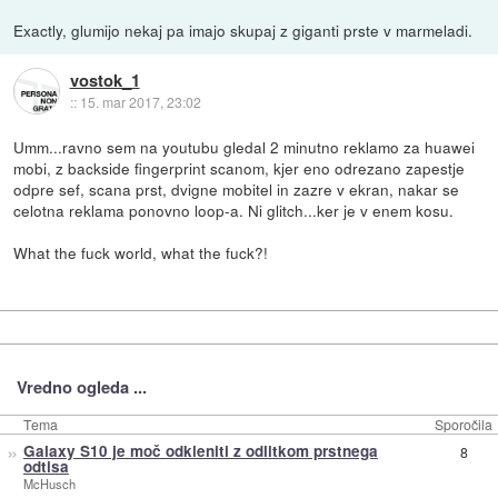
Exactly, glumijo nekaj pa imajo skupaj z giganti prste v marmeladi.
vostok_1
::
15. mar 2017, 23:02
Umm...ravno sem na youtubu gledal 2 minutno reklamo za huawei
mobi, z backside fingerprint scanom, kjer eno odrezano zapestje
odpre sef, scana prst, dvigne mobitel in zazre v ekran, nakar se
celotna reklama ponovno loop-a. Ni glitch...ker je v enem kosu.
What the fuck world, what the fuck?!
Vredno ogleda ...
Tema
Sporočila
»
Galaxy S10 je moč odkleniti z odlitkom prstnega
8
odtisa
McHusch