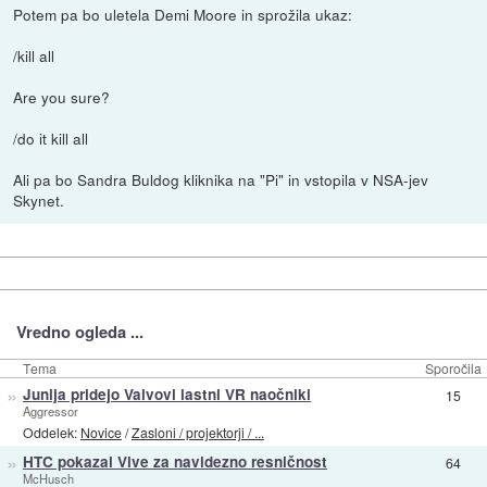
Potem pa bo uletela Demi Moore in sprožila ukaz:
/kill all
Are you sure?
/do it kill all
Ali pa bo Sandra Buldog kliknika na "Pi" in vstopila v NSA-jev
Skynet.
Vredno ogleda ...
Tema
Sporočila
»
Junija pridejo Valvovi lastni VR naočniki
15
Aggressor
Oddelek:
Novice
/
Zasloni / projektorji / ...
»
HTC pokazal Vive za navidezno resničnost
64
McHusch