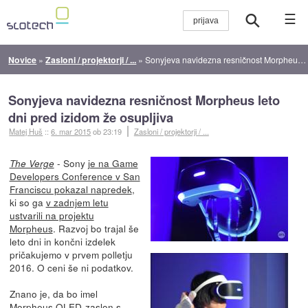
☰
Novice
»
Zasloni / projektorji / ...
»
Sonyjeva navidezna resničnost Morpheus leto dni pred izidom že osupljiva
Sonyjeva navidezna resničnost Morpheus leto
dni pred izidom že osupljiva
Matej Huš
::
6. mar 2015
ob 23:19
Zasloni / projektorji / ...
- Sony
je na Game
The Verge
Developers Conference v San
Franciscu pokazal napredek
,
ki so ga
v zadnjem letu
ustvarili na projektu
Morpheus
. Razvoj bo trajal še
leto dni in končni izdelek
pričakujemo v prvem polletju
2016. O ceni še ni podatkov.
Znano je, da bo imel
Morpheus OLED-zaslon s