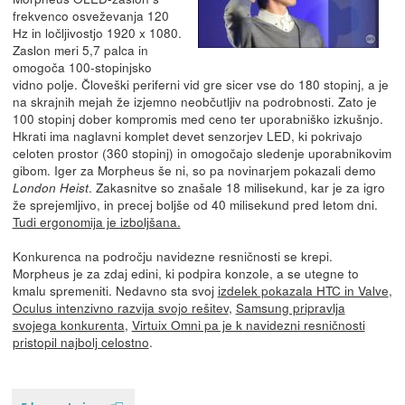
frekvenco osveževanja 120
Hz in ločljivostjo 1920 x 1080.
Zaslon meri 5,7 palca in
omogoča 100-stopinjsko
vidno polje. Človeški periferni vid gre sicer vse do 180 stopinj, a je
na skrajnih mejah že izjemno neobčutljiv na podrobnosti. Zato je
100 stopinj dober kompromis med ceno ter uporabniško izkušnjo.
Hkrati ima naglavni komplet devet senzorjev LED, ki pokrivajo
celoten prostor (360 stopinj) in omogočajo sledenje uporabnikovim
gibom. Iger za Morpheus še ni, so pa novinarjem pokazali demo
. Zakasnitve so znašale 18 milisekund, kar je za igro
London Heist
že sprejemljivo, in precej boljše od 40 milisekund pred letom dni.
Tudi ergonomija je izboljšana.
Konkurenca na področju navidezne resničnosti se krepi.
Morpheus je za zdaj edini, ki podpira konzole, a se utegne to
kmalu spremeniti. Nedavno sta svoj
izdelek pokazala HTC in Valve
,
Oculus intenzivno razvija svojo rešitev
,
Samsung pripravlja
svojega konkurenta
,
Virtuix Omni pa je k navidezni resničnosti
pristopil najbolj celostno
.