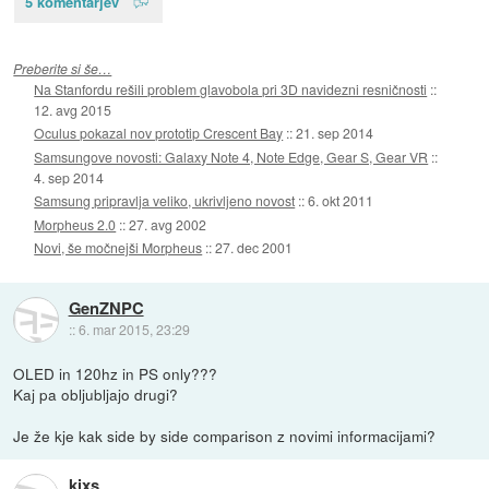
5 komentarjev
Preberite si še…
Na Stanfordu rešili problem glavobola pri 3D navidezni resničnosti
::
12. avg 2015
Oculus pokazal nov prototip Crescent Bay
::
21. sep 2014
Samsungove novosti: Galaxy Note 4, Note Edge, Gear S, Gear VR
::
4. sep 2014
Samsung pripravlja veliko, ukrivljeno novost
::
6. okt 2011
Morpheus 2.0
::
27. avg 2002
Novi, še močnejši Morpheus
::
27. dec 2001
GenZNPC
::
6. mar 2015, 23:29
OLED in 120hz in PS only???
Kaj pa obljubljajo drugi?
Je že kje kak side by side comparison z novimi informacijami?
kixs