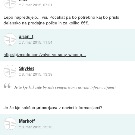
::
7. mar 2015, 07:21
Lepo napredujejo... vsi. Pocakat pa bo potrebno kaj bo prislo
dejansko na prodajne police in za koliko €€€.
arjan_t
::
7. mar 2015, 11:54
http://gizmodo.com/valve-vs-sony-whos-g...
SkyNet
::
8. mar 2015, 13:39
Je že kje kak side by side comparison z novimi informacijami?
Je že kje kakšna
z novimi informacijami?
primerjava
Markoff
::
8. mar 2015, 15:13