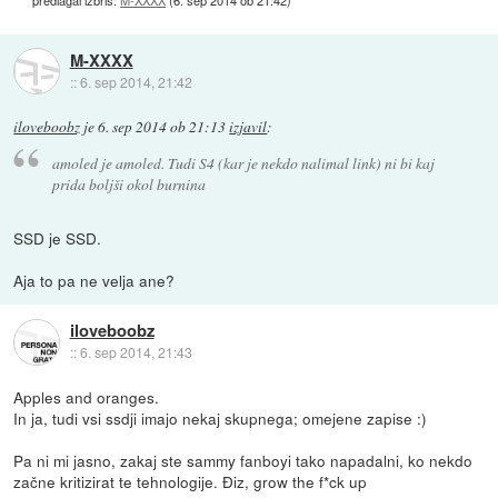
M-XXXX
::
6. sep 2014, 21:42
iloveboobz
je
6. sep 2014 ob 21:13
izjavil
:
amoled je amoled. Tudi S4 (kar je nekdo nalimal link) ni bi kaj
prida boljši okol burnina
SSD je SSD.
Aja to pa ne velja ane?
iloveboobz
::
6. sep 2014, 21:43
Apples and oranges.
In ja, tudi vsi ssdji imajo nekaj skupnega; omejene zapise :)
Pa ni mi jasno, zakaj ste sammy fanboyi tako napadalni, ko nekdo
začne kritizirat te tehnologije. Điz, grow the f*ck up