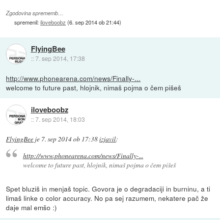
Zgodovina sprememb…
spremenil:
iloveboobz
(
6. sep 2014 ob 21:44
)
FlyingBee
::
7. sep 2014, 17:38
http://www.phonearena.com/news/Finally-...
welcome to future past, hlojnik, nimaš pojma o čem pišeš
iloveboobz
::
7. sep 2014, 18:03
FlyingBee
je
7. sep 2014 ob 17:38
izjavil
:
http://www.phonearena.com/news/Finally-...
welcome to future past, hlojnik, nimaš pojma o čem pišeš
Spet bluziš in menjaš topic. Govora je o degradaciji in burninu, a ti
limaš linke o color accuracy. No pa sej razumem, nekatere pač že
daje mal emšo :)