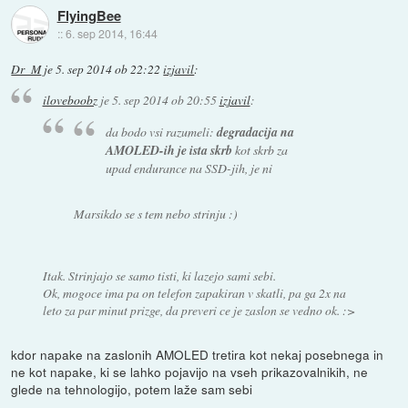
FlyingBee
::
6. sep 2014, 16:44
Dr_M
je
5. sep 2014 ob 22:22
izjavil
:
iloveboobz
je
5. sep 2014 ob 20:55
izjavil
:
da bodo vsi razumeli:
degradacija na
AMOLED-ih je ista skrb
kot skrb za
upad endurance na SSD-jih, je ni
Marsikdo se s tem nebo strinju :)
Itak. Strinjajo se samo tisti, ki lazejo sami sebi.
Ok, mogoce ima pa on telefon zapakiran v skatli, pa ga 2x na
leto za par minut prizge, da preveri ce je zaslon se vedno ok. :>
kdor napake na zaslonih AMOLED tretira kot nekaj posebnega in
ne kot napake, ki se lahko pojavijo na vseh prikazovalnikih, ne
glede na tehnologijo, potem laže sam sebi