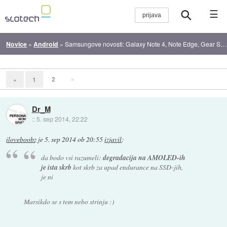
☰
Novice
»
Android
»
Samsungove novosti: Galaxy Note 4, Note Edge, Gear S, Gear VR
2
»
«
1
Dr_M
::
5. sep 2014, 22:22
iloveboobz
je
5. sep 2014 ob 20:55
izjavil
:
da bodo vsi razumeli:
degradacija na AMOLED-ih
je ista skrb
kot skrb za upad endurance na SSD-jih,
je ni
Marsikdo se s tem nebo strinju :)