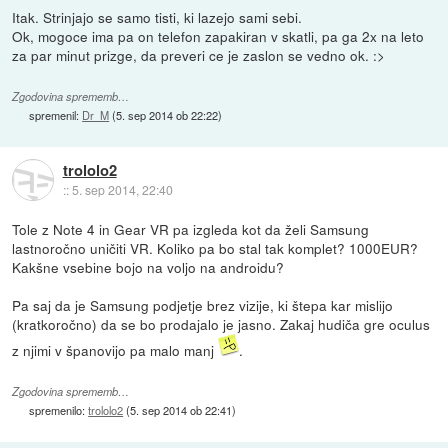
Itak. Strinjajo se samo tisti, ki lazejo sami sebi.
Ok, mogoce ima pa on telefon zapakiran v skatli, pa ga 2x na leto
za par minut prizge, da preveri ce je zaslon se vedno ok. :>
Zgodovina sprememb…
spremenil:
Dr_M
(
5. sep 2014 ob 22:22
)
trololo2
::
5. sep 2014, 22:40
Tole z Note 4 in Gear VR pa izgleda kot da želi Samsung
lastnoročno uničiti VR. Koliko pa bo stal tak komplet? 1000EUR?
Kakšne vsebine bojo na voljo na androidu?
Pa saj da je Samsung podjetje brez vizije, ki štepa kar mislijo
(kratkoročno) da se bo prodajalo je jasno. Zakaj hudiča gre oculus
z njimi v španovijo pa malo manj
.
Zgodovina sprememb…
spremenilo:
trololo2
(
5. sep 2014 ob 22:41
)