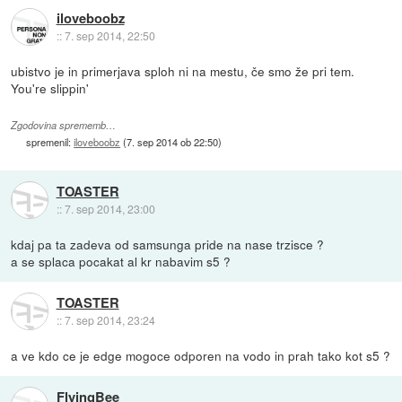
iloveboobz
::
7. sep 2014, 22:50
ubistvo je in primerjava sploh ni na mestu, če smo že pri tem.
You're slippin'
Zgodovina sprememb…
spremenil:
iloveboobz
(
7. sep 2014 ob 22:50
)
TOASTER
::
7. sep 2014, 23:00
kdaj pa ta zadeva od samsunga pride na nase trzisce ?
a se splaca pocakat al kr nabavim s5 ?
TOASTER
::
7. sep 2014, 23:24
a ve kdo ce je edge mogoce odporen na vodo in prah tako kot s5 ?
FlyingBee