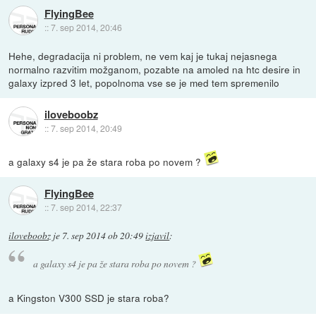
FlyingBee
::
7. sep 2014, 20:46
Hehe, degradacija ni problem, ne vem kaj je tukaj nejasnega
normalno razvitim možganom, pozabte na amoled na htc desire in
galaxy izpred 3 let, popolnoma vse se je med tem spremenilo
iloveboobz
::
7. sep 2014, 20:49
a galaxy s4 je pa že stara roba po novem ?
FlyingBee
::
7. sep 2014, 22:37
iloveboobz
je
7. sep 2014 ob 20:49
izjavil
:
a galaxy s4 je pa že stara roba po novem ?
a Kingston V300 SSD je stara roba?