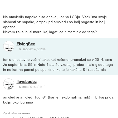
Na amoledih napake niso enake, kot na LCDju. Vsak ima svoje
slabosti oz napake, ampak pri amoledu so bolj pogoste in bolj
opazne.
Nevem zakaj bi si moral kaj lagat, ce nimam nic od tega?
FlyingBee
::
6. sep 2014, 21:04
temu enostavno več ni tako, kot rečeno, premakni se v 2014, smo
že septembra, S5 in Note 4 sta že vzunaj, preberi malo glede tega
in ne kar na pamet po spominu, ko te je kakšna S1 razočarala
iloveboobz
::
6. sep 2014, 21:13
amoled je amoled. Tudi S4 (kar je nekdo nalimal link) ni bi kaj prida
boljši okol burnina
Zgodovina sprememb…
predlagal izbris:
M-XXXX
(
6. sep 2014 ob 21:42
)