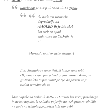
iloveboobz
je
5. sep 2014 ob 20:55
izjavil
:
da bodo vsi razumeli:
degradacija na
AMOLED-ih je ista skrb
kot skrb za upad
endurance na SSD-jih, je
ni
Marsikdo se s tem nebo strinju :)
Itak. Strinjajo se samo tisti, ki lazejo sami sebi.
Ok, mogoce ima pa on telefon zapakiran v skatli, pa
ga 2x na leto za par minut prizge, da preveri ce je
zaslon se vedno ok. :>
kdor napake na zaslonih AMOLED tretira kot nekaj posebnega
in ne kot napake, ki se lahko pojavijo na vseh prikazovalnikih,
ne glede na tehnologijo, potem laže sam sebi