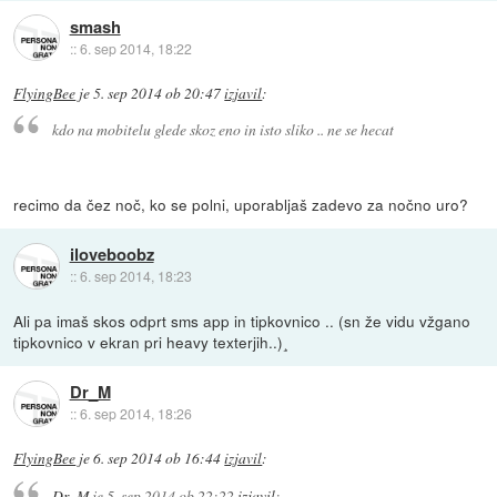
smash
::
6. sep 2014, 18:22
FlyingBee
je
5. sep 2014 ob 20:47
izjavil
:
kdo na mobitelu glede skoz eno in isto sliko .. ne se hecat
recimo da čez noč, ko se polni, uporabljaš zadevo za nočno uro?
iloveboobz
::
6. sep 2014, 18:23
Ali pa imaš skos odprt sms app in tipkovnico .. (sn že vidu vžgano
tipkovnico v ekran pri heavy texterjih..)¸
Dr_M
::
6. sep 2014, 18:26
FlyingBee
je
6. sep 2014 ob 16:44
izjavil
:
Dr_M
je
5. sep 2014 ob 22:22
izjavil
: