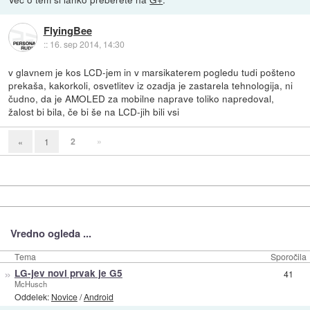
FlyingBee
::
16. sep 2014, 14:30
v glavnem je kos LCD-jem in v marsikaterem pogledu tudi pošteno
prekaša, kakorkoli, osvetlitev iz ozadja je zastarela tehnologija, ni
čudno, da je AMOLED za mobilne naprave toliko napredoval,
žalost bi bila, če bi še na LCD-jih bili vsi
2
»
«
1
Vredno ogleda ...
Tema
Sporočila
»
LG-jev novi prvak je G5
41
McHusch
Oddelek:
Novice
/
Android