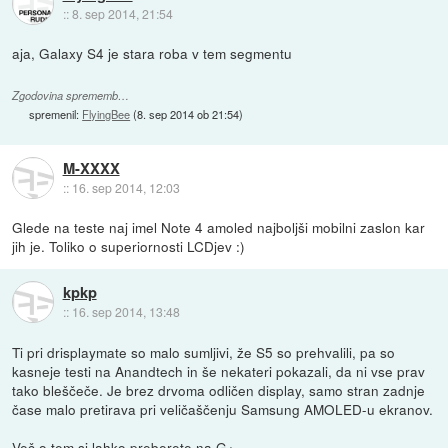
::
8. sep 2014, 21:54
aja, Galaxy S4 je stara roba v tem segmentu
Zgodovina sprememb…
spremenil:
FlyingBee
(
8. sep 2014 ob 21:54
)
M-XXXX
::
16. sep 2014, 12:03
Glede na teste naj imel Note 4 amoled najboljši mobilni zaslon kar
jih je. Toliko o superiornosti LCDjev :)
kpkp
::
16. sep 2014, 13:48
Ti pri drisplaymate so malo sumljivi, že S5 so prehvalili, pa so
kasneje testi na Anandtech in še nekateri pokazali, da ni vse prav
tako bleščeče. Je brez drvoma odličen display, samo stran zadnje
čase malo pretirava pri veličaščenju Samsung AMOLED-u ekranov.
Več o tem si lahko preberete na
G+
.