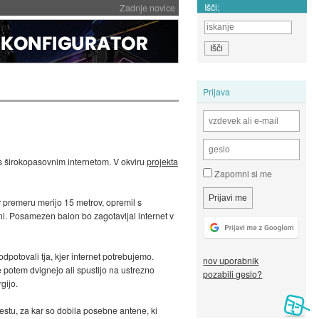
Išči:
Zadnje novice
Prijava
a s širokopasovnim internetom. V okviru
projekta
Zapomni si me
 v premeru merijo 15 metrov, opremil s
 ni. Posamezen balon bo zagotavljal internet v
dpotovali tja, kjer internet potrebujemo.
nov uporabnik
e potem dvignejo ali spustijo na ustrezno
pozabili geslo?
gijo.
testu, za kar so dobila posebne antene, ki