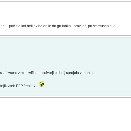
ine.... pač tko kot helijev balon le da ga lahko upravljaš, pa še reusable je.
i vrane z mini wifi transceiverji bli bolj sprejeta varianta.
njik vseh P2P freakov...