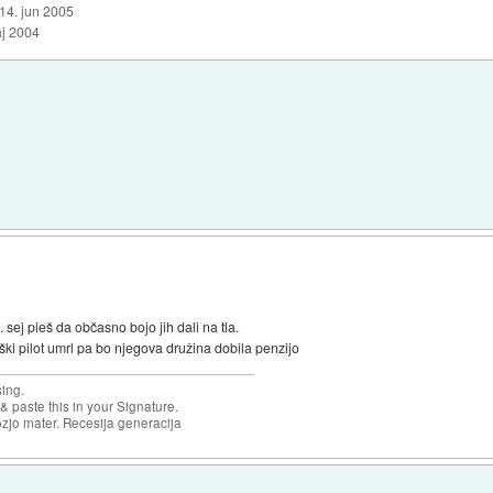
14. jun 2005
aj 2004
. sej pieš da občasno bojo jih dali na tla.
ški pilot umrl pa bo njegova družina dobila penzijo
sing.
& paste this in your Signature.
ozjo mater. Recesija generacija