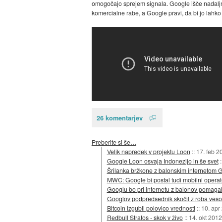
omogočajo sprejem signala. Google išče nadaljnj
komercialne rabe, a Google pravi, da bi jo lahko
26 komentarjev
Preberite si še…
Velik napredek v projektu Loon
::
17. feb 2
Google Loon osvaja Indonezijo in še svet
Šrilanka bržkone z balonskim internetom 
MWC: Google bi postal tudi mobilni operat
Googlu bo pri internetu z balonov pomagal
Googlov podpredsednik skočil z roba vesol
Bitcoin izgubil polovico vrednosti
::
10. apr
Redbull Stratos - skok v živo
::
14. okt 2012