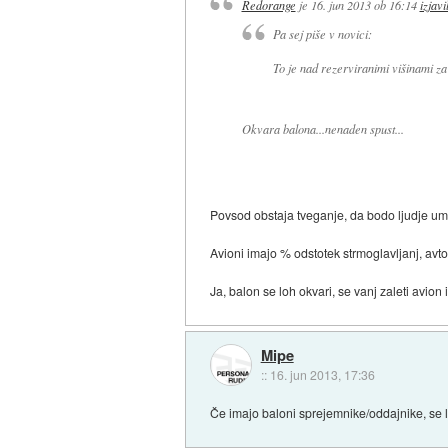
Redorange
je
16. jun 2013 ob 16:14
izjavi
Pa sej piše v novici:
To je nad rezerviranimi višinami za 
Okvara balona...nenaden spust...
Povsod obstaja tveganje, da bodo ljudje um
Avioni imajo % odstotek strmoglavljanj, avto
Ja, balon se loh okvari, se vanj zaleti avi
Mipe
::
16. jun 2013, 17:36
Če imajo baloni sprejemnike/oddajnike, se l