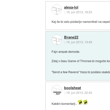
alexa-lol
::
16. jun 2013, 18:23
Kaj če bi celo pizdarijo namonitrali na cepel
Brane22
::
16. jun 2013, 19:48
Fajn ampak demode.
Zdaj v času Game of Thrones bi mogoče kosi al
"Send a few Ravens" fraza bi postala vsakda
boolsheat
::
16. jun 2013, 22:43
Kakšni komentarji..