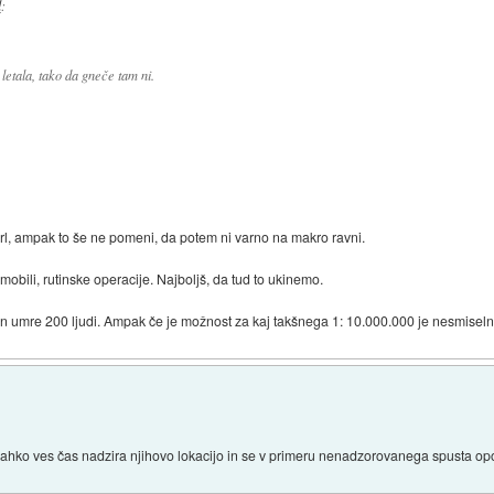
l
:
letala, tako da gneče tam ni.
rl, ampak to še ne pomeni, da potem ni varno na makro ravni.
mobili, rutinske operacije. Najboljš, da tud to ukinemo.
on in umre 200 ljudi. Ampak če je možnost za kaj takšnega 1: 10.000.000 je nesmisel
ahko ves čas nadzira njihovo lokacijo in se v primeru nenadzorovanega spusta opoz