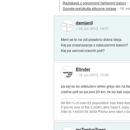
Raziskave z ogromnimi helijevimi baloni
::
Google preizkuša slikovne oglase
::
16. m
damjanll
::
16. jun 2013, 14:57
Meni se to ne zdi posebno dobra ideja.
Kaj pa onesnazenje z odsluzenimi baloni?
Kaj pa varnost zracnih poti?
Blinder
::
16. jun 2013, 15:05
pa sej ko so odsluženi lahko grejo dol na tla
zračne poti so pa pod 20 km. če bo kak voja
99.991% of over-25 population has tried kis
If you're one of the 0.009% who hasn't, copy 
Intel i5-14400f rtx 3050 Pismo smo stari v b
mrTwelveTrees