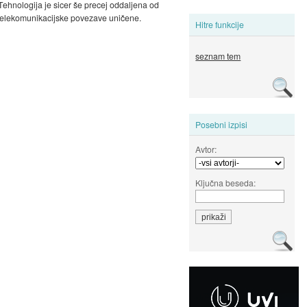
ehnologija je sicer še precej oddaljena od
ne telekomunikacijske povezave uničene.
Hitre funkcije
seznam tem
Posebni izpisi
Avtor:
Ključna beseda: