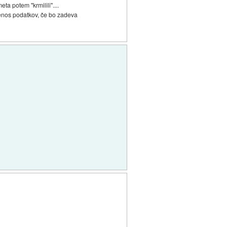
ta potem "krmilili"....
renos podatkov, če bo zadeva