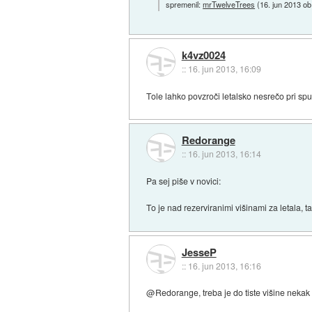
spremenil:
mrTwelveTrees
(
16. jun 2013 ob
k4vz0024
::
16. jun 2013, 16:09
Tole lahko povzroči letalsko nesrečo pri spu
Redorange
::
16. jun 2013, 16:14
Pa sej piše v novici:
To je nad rezerviranimi višinami za letala, 
JesseP
::
16. jun 2013, 16:16
@Redorange, treba je do tiste višine nekak 