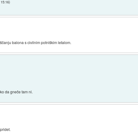
 15:16
)
ščanju balona s civilnim potniškim letalom.
tako da gneče tam ni.
pridet.