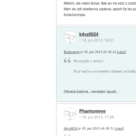
Mislim, da nebo težav. Itak so na vezi z zračn
Men se zdi obetavna zadeva, sploh če bo po
funkcionirala.
k4vz0024
::
16. jun 2013, 16:51
Redorange
je
16. jun 2013 ob 16:14
izjavil
:
Pa sej piše v novici:
To je nad rezerviranimi višinami za letala
Okvara balona...nenaden spust...
Phantomeye
::
16. jun 2013, 17:28
k4vz0024
je
16. jun 2013 ob 16:51
izjavil
: