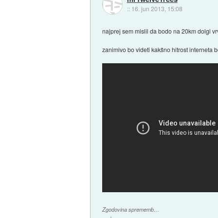
::
16. jun 2013, 15:08
najprej sem mislil da bodo na 20km dolgi vr
zanimivo bo videti kakšno hitrost interneta 
Zgodovina sprememb…