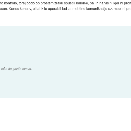
o kontrolo, torej bodo ob prostem zraku spustili balon/e, pa jih na višini kjer ni prome
cen. Konec koncev, bi lahk to uporabli tud za mobilno komunikacijo oz. mobilni p
, tako da gneče tam ni.