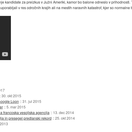
e kandidate za preizkus v Južni Ameriki, kamor bo balone odneslo v prihodnosti. T
 uporabljali v res odročnih krajih ali na mestih naravnih katastrof, kjer so normal
017
::
30. okt 2015
Google Loon
::
31. jul 2015
er
::
5. mar 2015
a francoska vesoljska agencija
::
13. dec 2014
ja in presegel predlanski rekord
::
25. okt 2014
 2013