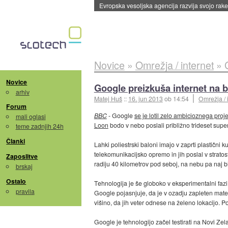
Evropska vesoljska agencija razvija svojo rak
Novice
»
Omrežja / internet
»
Novice
Google preizkuša internet na 
arhiv
Matej Huš
::
16. jun 2013
ob 14:54
Omrežja / 
Forum
BBC
- Google
se je lotil zelo ambicioznega proj
mali oglasi
Loon
bodo v nebo poslali približno trideset supe
teme zadnjih 24h
Članki
Lahki poliestrski baloni imajo v zaprti plastični
telekomunikacijsko opremo in jih poslal v stratos
Zaposlitve
radiju 40 kilometrov pod seboj, na nebu pa naj b
brskaj
Ostalo
Tehnologija je še globoko v eksperimentalni fazi 
pravila
Google pojasnjuje, da je v ozadju zapleten matem
višino, da jih veter odnese na želeno lokacijo. P
Google je tehnologijo začel testirati na Novi Zel