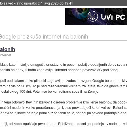
eto za večkratno uporabo
::
4. avg 2026 ob 19:41
Google preizkuša internet na balonih
balonih
internet
ekta
, s katerim želijo omogočiti enostavno in poceni pokritje oddaljenih delov svet
rlahkih balonov, ki bodo zagotavljali internet podoben povezavi 3G pod seboj.
 kupoli pod tlakom lahke pline, ki zagotavljajo zadosten vzgon. Google bo balone, ki
fero na višino 20 km. To je nad rezerviranimi višinami za letala, tako da gneče tam
i ostal okrog 100 dni. Potem se bo kontrolirano spustil na Zemljo.
in terja odpravo številnih izzivov. Poseben problem je krmiljenje balonov, da bodo o
atični model in veliko preračunavanja, kje so prevladujoči kateri vetrovi. Baloni s
odnevi se njihove baterije polnijo iz sončnih celic, ponoči pa seveda porabljajo ener
andiji, od koder spuščajo prve balone. Približno petdeset gospodinjstev sodeluje v 