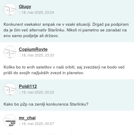
Glugy
::
18. mar 2025, 23:24
Konkurent vsekakor ampak ne v vsaki situaciji. Drgač pa podpiram
da je čim več alternativ Starlinku. Nikoli ni pametno se zanašat na
eno samo podjetje ali državo.
CopiumRovte
::
18. mar 2025, 23:33
Koliko bo to enih satelitov v naši orbiti, saj zvezdarji ne bodo več
prišli do svojih najljubših zvezd in planetov.
Poldi112
::
19. mar 2025, 00:23
Kako bo p2p na zemlji konkurenca Starlinku?
mr_chai
::
19. mar 2025, 00:57