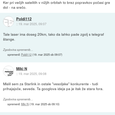
Ker pri večjih satelitih v nižjih orbitah to brez popravkov počasi gre
dol - na srečo.
Poldi112
::
19. mar 2025, 09:07
Tale laser ima doseg 20km, tako da lahko pade zgolj s telegraf
štange.
Zgodovina sprememb…
spremenil:
Poldi112
(
19. mar 2025 ob 09:07
)
Miki N
::
19. mar 2025, 09:08
Mislil sem za Starlink in ostale "vesoljske" konkurente - tudi
prihajajoče, seveda. Ta googlova ideja pa je itak že stara fora.
Zgodovina sprememb…
spremenil:
Miki N
(
19. mar 2025 ob 09:10
)