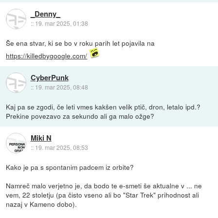
_Denny_
::
19. mar 2025, 01:38
Še ena stvar, ki se bo v roku parih let pojavila na
https://killedbygoogle.com/
CyberPunk
::
19. mar 2025, 08:48
Kaj pa se zgodi, če leti vmes kakšen velik ptič, dron, letalo ipd.?
Prekine povezavo za sekundo ali ga malo ožge?
Miki N
::
19. mar 2025, 08:53
Kako je pa s spontanim padcem iz orbite?
Namreč malo verjetno je, da bodo te e-smeti še aktualne v ... ne
vem, 22 stoletju (pa čisto vseno ali bo "Star Trek" prihodnost ali
nazaj v Kameno dobo).