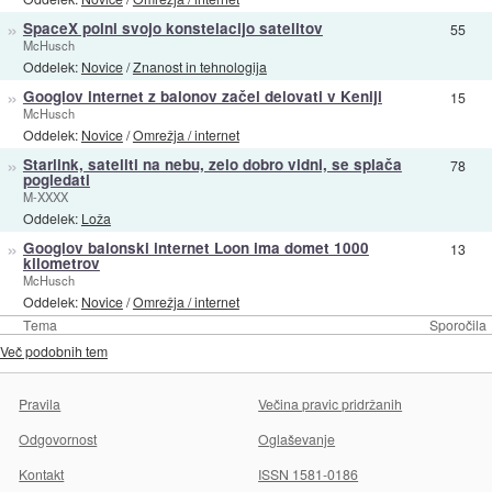
»
SpaceX polni svojo konstelacijo satelitov
55
McHusch
Oddelek:
Novice
/
Znanost in tehnologija
»
Googlov internet z balonov začel delovati v Keniji
15
McHusch
Oddelek:
Novice
/
Omrežja / internet
»
Starlink, sateliti na nebu, zelo dobro vidni, se splača
78
pogledati
M-XXXX
Oddelek:
Loža
»
Googlov balonski internet Loon ima domet 1000
13
kilometrov
McHusch
Oddelek:
Novice
/
Omrežja / internet
Tema
Sporočila
Več podobnih tem
Pravila
Večina pravic pridržanih
Odgovornost
Oglaševanje
Kontakt
ISSN 1581-0186