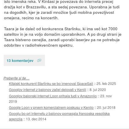
isto imenska reka. V Kinšasi je povezava do interneta precej
dražja kot v Brazzavillu, a sta sedaj povezana. Uporabna je tudi
na dogodkih, kjer je zaradi množice ljudi mobilna povezljivost
omejena, recimo na koncertih.
Taara je še daleč od konkurenca Starlinku, ki ima več kot 7000
satelitov in je na voljo domačim uporabnikom. A po drugi strani je
Taara bistveno cenejša, zaradi uporabi laserjev pa ne potrebuje
odobritev v radiofrekvenčnem spektru.
13 komentarjev
Preberite si še…
Kitajski konkurent Starlinku se bo imenoval SpaceSail
::
25. feb 2025
Googlov internet z balonov začel delovati v Keniji
::
8. jul 2020
Googlov balonski internet Loon prihaja tudi v Amazonijo
::
23. nov
2019
Google Loon v prvem komercialnem poskusu v Kenijo
::
20. jul 2018
Googlu bo pri internetu z balonov pomagala francoska vesoljska
agencija
::
13. dec 2014