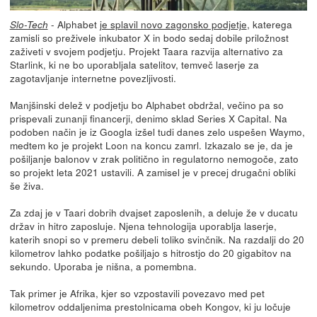
- Alphabet
je splavil novo zagonsko podjetje
, katerega
Slo-Tech
zamisli so preživele inkubator X in bodo sedaj dobile priložnost
zaživeti v svojem podjetju. Projekt Taara razvija alternativo za
Starlink, ki ne bo uporabljala satelitov, temveč laserje za
zagotavljanje internetne povezljivosti.
Manjšinski delež v podjetju bo Alphabet obdržal, večino pa so
prispevali zunanji financerji, denimo sklad Series X Capital. Na
podoben način je iz Googla izšel tudi danes zelo uspešen Waymo,
medtem ko je projekt Loon na koncu zamrl. Izkazalo se je, da je
pošiljanje balonov v zrak politično in regulatorno nemogoče, zato
so projekt leta 2021 ustavili. A zamisel je v precej drugačni obliki
še živa.
Za zdaj je v Taari dobrih dvajset zaposlenih, a deluje že v ducatu
držav in hitro zaposluje. Njena tehnologija uporablja laserje,
katerih snopi so v premeru debeli toliko svinčnik. Na razdalji do 20
kilometrov lahko podatke pošiljajo s hitrostjo do 20 gigabitov na
sekundo. Uporaba je nišna, a pomembna.
Tak primer je Afrika, kjer so vzpostavili povezavo med pet
kilometrov oddaljenima prestolnicama obeh Kongov, ki ju ločuje