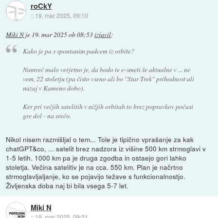
roCkY
::
19. mar 2025, 09:10
Miki N
je
19. mar 2025 ob 08:53
izjavil
:
Kako je pa s spontanim padcem iz orbite?
Namreč malo verjetno je, da bodo te e-smeti še aktualne v ... ne
vem, 22 stoletju (pa čisto vseno ali bo "Star Trek" prihodnost ali
nazaj v Kameno dobo).
Ker pri večjih satelitih v nižjih orbitah to brez popravkov počasi
gre dol - na srečo.
Nikol nisem razmišljal o tem... Tole je tipično vprašanje za kak
chatGPT&co, ... satelit brez nadzora iz višine 500 km strmoglavi v
1-5 letih. 1000 km pa je druga zgodba in ostaejo gori lahko
stoletja. Večina satelitiv je na cca. 550 km. Plan je načrtno
strmoglavljaljanje, ko se pojavijo težave s funkcionalnostjo.
Življenska doba naj bi bila vsega 5-7 let.
Miki N
::
19. mar 2025, 09:21