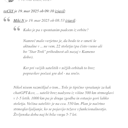
roCkY
je
19. mar 2025 ob 09:10
izjavil
:
Miki N
je
19. mar 2025 ob 08:53
izjavil
:
Kako je pa s spontanim padcem iz orbite?
Namreč malo verjetno je, da bodo te e-smeti še
aktualne v ... ne vem, 22 stoletju (pa čisto vseno ali
bo "Star Trek" prihodnost ali nazaj v Kameno
dobo).
Ker pri večjih satelitih v nižjih orbitah to brez
popravkov počasi gre dol - na srečo.
Nikol nisem razmišljal o tem... Tole je tipično vprašanje za kak
chatGPT&co, ... satelit brez nadzora iz višine 500 km strmoglavi
v 1-5 letih. 1000 km pa je druga zgodba in ostaejo gori lahko
stoletja. Večina satelitiv je na cca. 550 km. Plan je načrtno
strmoglavljaljanje, ko se pojavijo težave s funkcionalnostjo.
Življenska doba naj bi bila vsega 5-7 let.