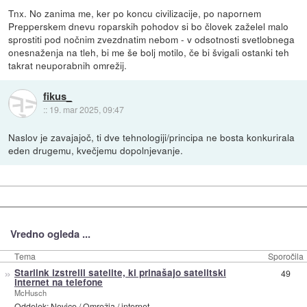
Tnx. No zanima me, ker po koncu civilizacije, po napornem
Prepperskem dnevu roparskih pohodov si bo človek zaželel malo
sprostiti pod nočnim zvezdnatim nebom - v odsotnosti svetlobnega
onesnaženja na tleh, bi me še bolj motilo, če bi švigali ostanki teh
takrat neuporabnih omrežij.
fikus_
::
19. mar 2025, 09:47
Naslov je zavajajoč, ti dve tehnologiji/principa ne bosta konkurirala
eden drugemu, kvečjemu dopolnjevanje.
Vredno ogleda ...
Tema
Sporočila
»
Starlink izstrelil satelite, ki prinašajo satelitski
49
internet na telefone
McHusch
Oddelek:
Novice
/
Omrežja / internet