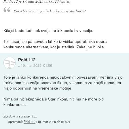
Poldi112
je
19. mar 2025 ob 00:23
izjavil
:
Kako bo p2p na zemlji konkurenca Starlinku?
Kitajci bodo tudi nek svoj starlink poslali v vesolje.
Teli laserji so pa seveda lahko iz vidika uporabnika dobra
konkurenca alternativam, kot je starlink. Zakaj ne bi bila.
Poldi112
::
19. mar 2025, 01:06
Tole je lahko konkurenca mikrovalovnim povezavam. Ker ima višjo
frekvenco ima večjo pasovno širino, v zameno za krajši domet ter
nižjo odpornost na vremenske motnje.
Nima pa nič skupnega s Starlinkom, niti mu ne more biti
konkurenca.
Zgodovina sprememb…
spremenil:
Poldi112
(
19. mar 2025 ob 01:07
)