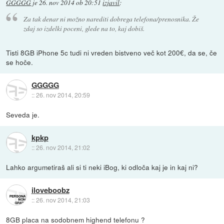
GGGGG
je
26. nov 2014 ob 20:51
izjavil
:
Za tak denar ni možno narediti dobrega telefona/prenosnika. Že
zdaj so izdelki poceni, glede na to, kaj dobiš.
Tisti 8GB iPhone 5c tudi ni vreden bistveno več kot 200€, da se, če
se hoče.
GGGGG
::
26. nov 2014, 20:59
Seveda je.
kpkp
::
26. nov 2014, 21:02
Lahko argumetiraš ali si ti neki iBog, ki odloča kaj je in kaj ni?
iloveboobz
::
26. nov 2014, 21:03
8GB placa na sodobnem highend telefonu ?