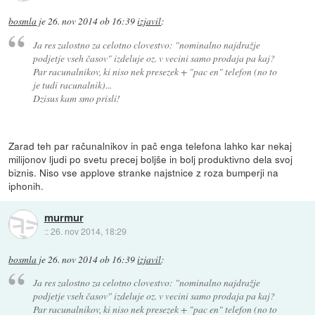
bosmla
je
26. nov 2014 ob 16:39
izjavil
:
Ja res zalostno za celotno clovestvo: "nominalno najdražje
podjetje vseh časov" izdeluje oz. v vecini samo prodaja pa kaj?
Par racunalnikov, ki niso nek presezek + "pac en" telefon (no to
je tudi racunalnik)...
Dzisus kam smo prisli!
Zarad teh par računalnikov in pač enga telefona lahko kar nekaj
milijonov ljudi po svetu precej boljše in bolj produktivno dela svoj
biznis. Niso vse applove stranke najstnice z roza bumperji na
iphonih.
murmur
::
26. nov 2014, 18:29
bosmla
je
26. nov 2014 ob 16:39
izjavil
:
Ja res zalostno za celotno clovestvo: "nominalno najdražje
podjetje vseh časov" izdeluje oz. v vecini samo prodaja pa kaj?
Par racunalnikov, ki niso nek presezek + "pac en" telefon (no to