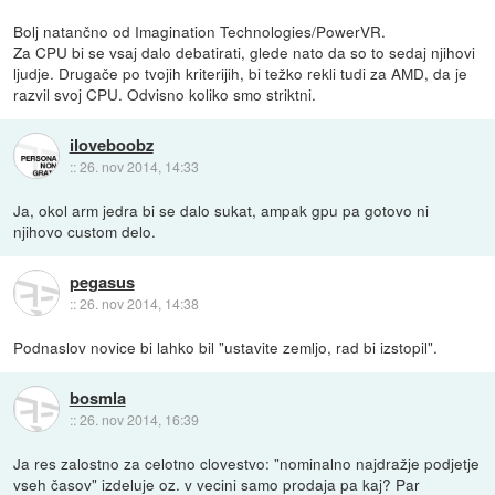
Bolj natančno od Imagination Technologies/PowerVR.
Za CPU bi se vsaj dalo debatirati, glede nato da so to sedaj njihovi
ljudje. Drugače po tvojih kriterijih, bi težko rekli tudi za AMD, da je
razvil svoj CPU. Odvisno koliko smo striktni.
iloveboobz
::
26. nov 2014, 14:33
Ja, okol arm jedra bi se dalo sukat, ampak gpu pa gotovo ni
njihovo custom delo.
pegasus
::
26. nov 2014, 14:38
Podnaslov novice bi lahko bil "ustavite zemljo, rad bi izstopil".
bosmla
::
26. nov 2014, 16:39
Ja res zalostno za celotno clovestvo: "nominalno najdražje podjetje
vseh časov" izdeluje oz. v vecini samo prodaja pa kaj? Par