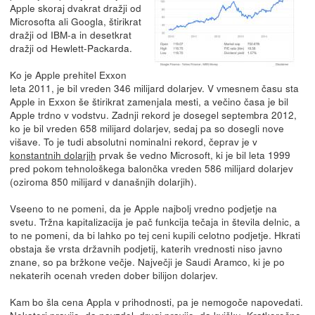
Apple skoraj dvakrat dražji od
Microsofta ali Googla, štirikrat
dražji od IBM-a in desetkrat
dražji od Hewlett-Packarda.
Ko je Apple prehitel Exxon
leta 2011, je bil vreden 346 milijard dolarjev. V vmesnem času sta
Apple in Exxon še štirikrat zamenjala mesti, a večino časa je bil
Apple trdno v vodstvu. Zadnji rekord je dosegel septembra 2012,
ko je bil vreden 658 milijard dolarjev, sedaj pa so dosegli nove
višave. To je tudi absolutni nominalni rekord, čeprav je v
konstantnih dolarjih
prvak še vedno Microsoft, ki je bil leta 1999
pred pokom tehnološkega balončka vreden 586 milijard dolarjev
(oziroma 850 milijard v današnjih dolarjih).
Vseeno to ne pomeni, da je Apple najbolj vredno podjetje na
svetu. Tržna kapitalizacija je pač funkcija tečaja in števila delnic, a
to ne pomeni, da bi lahko po tej ceni kupili celotno podjetje. Hkrati
obstaja še vrsta državnih podjetij, katerih vrednosti niso javno
znane, so pa bržkone večje. Največji je Saudi Aramco, ki je po
nekaterih ocenah vreden dober bilijon dolarjev.
Kam bo šla cena Appla v prihodnosti, pa je nemogoče napovedati.
Nekateri pravijo,
da navzdol
, drugi pravijo, da kvišku. Kratkoročno