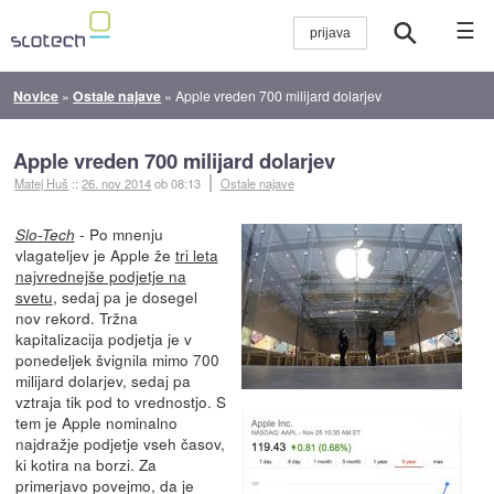
☰
Novice
»
Ostale najave
»
Apple vreden 700 milijard dolarjev
Apple vreden 700 milijard dolarjev
Matej Huš
::
26. nov 2014
ob 08:13
Ostale najave
- Po mnenju
Slo-Tech
vlagateljev je Apple že
tri leta
najvrednejše podjetje na
svetu
, sedaj pa je dosegel
nov rekord. Tržna
kapitalizacija podjetja je v
ponedeljek švignila mimo 700
milijard dolarjev, sedaj pa
vztraja tik pod to vrednostjo. S
tem je Apple nominalno
najdražje podjetje vseh časov,
ki kotira na borzi. Za
primerjavo povejmo, da je