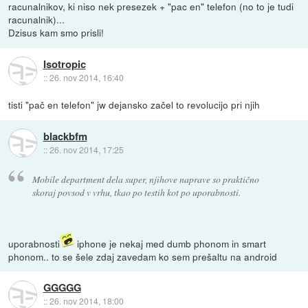
racunalnikov, ki niso nek presezek + "pac en" telefon (no to je tudi
racunalnik)...
Dzisus kam smo prisli!
Isotropic
::
26. nov 2014, 16:40
tisti "pač en telefon" jw dejansko začel to revolucijo pri njih
blackbfm
::
26. nov 2014, 17:25
Mobile department dela super, njihove naprave so praktično
skoraj povsod v vrhu, tkao po testih kot po uporabnosti.
uporabnosti
iphone je nekaj med dumb phonom in smart
phonom.. to se šele zdaj zavedam ko sem prešaltu na android
GGGGG
::
26. nov 2014, 18:00