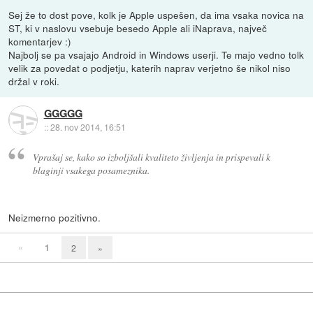
Sej že to dost pove, kolk je Apple uspešen, da ima vsaka novica na
ST, ki v naslovu vsebuje besedo Apple ali iNaprava, največ
komentarjev :)
Najbolj se pa vsajajo Android in Windows userji. Te majo vedno tolk
velik za povedat o podjetju, katerih naprav verjetno še nikol niso
držal v roki.
GGGGG
::
28. nov 2014, 16:51
Vprašaj se, kako so izboljšali kvaliteto življenja in prispevali k
blaginji vsakega posameznika.
Neizmerno pozitivno.
«
1
2
»