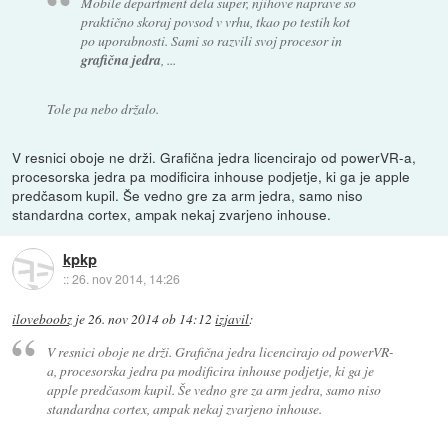
Mobile department dela super, njihove naprave so
praktično skoraj povsod v vrhu, tkao po testih kot
po uporabnosti. Sami so razvili svoj procesor in
grafična jedra
, ...
Tole pa nebo držalo.
V resnici oboje ne drži. Grafična jedra licencirajo od powerVR-a,
procesorska jedra pa modificira inhouse podjetje, ki ga je apple
predčasom kupil. Še vedno gre za arm jedra, samo niso
standardna cortex, ampak nekaj zvarjeno inhouse.
kpkp
::
26. nov 2014, 14:26
iloveboobz
je
26. nov 2014 ob 14:12
izjavil
:
V resnici oboje ne drži. Grafična jedra licencirajo od powerVR-
a, procesorska jedra pa modificira inhouse podjetje, ki ga je
apple predčasom kupil. Še vedno gre za arm jedra, samo niso
standardna cortex, ampak nekaj zvarjeno inhouse.