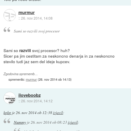
murmur
::
26. nov 2014, 14:08
Sami so razvili svoj procesor
Sami so
svoj procesor? huh?
razvili
Sicer pa jim cestitam za neskoncno denarja in za neskoncno
stevilo tudi jaz sem del ideje kupcev.
Zgodovina sprememb…
spremenilo:
murmur
(
26. nov 2014 ob 14:13
)
iloveboobz
::
26. nov 2014, 14:12
kpkp
je
26. nov 2014 ob 12:38
izjavil
:
Nummy
je
26. nov 2014 ob 08:23
izjavil
: