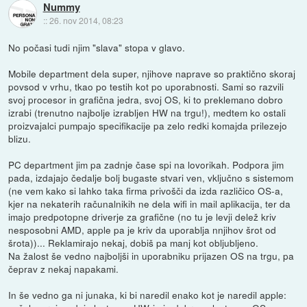
Nummy
::
26. nov 2014, 08:23
No počasi tudi njim "slava" stopa v glavo.
Mobile department dela super, njihove naprave so praktično skoraj
povsod v vrhu, tkao po testih kot po uporabnosti. Sami so razvili
svoj procesor in grafična jedra, svoj OS, ki to preklemano dobro
izrabi (trenutno najbolje izrabljen HW na trgu!), medtem ko ostali
proizvajalci pumpajo specifikacije pa zelo redki komajda prilezejo
blizu.
PC department jim pa zadnje čase spi na lovorikah. Podpora jim
pada, izdajajo čedalje bolj bugaste stvari ven, vključno s sistemom
(ne vem kako si lahko taka firma privošči da izda različico OS-a,
kjer na nekaterih računalnikih ne dela wifi in mail aplikacija, ter da
imajo predpotopne driverje za grafične (no tu je levji delež kriv
nesposobni AMD, apple pa je kriv da uporablja nnjihov šrot od
šrota))... Reklamirajo nekaj, dobiš pa manj kot obljubljeno.
Na žalost še vedno najboljši in uporabniku prijazen OS na trgu, pa
čeprav z nekaj napakami.
In še vedno ga ni junaka, ki bi naredil enako kot je naredil apple: