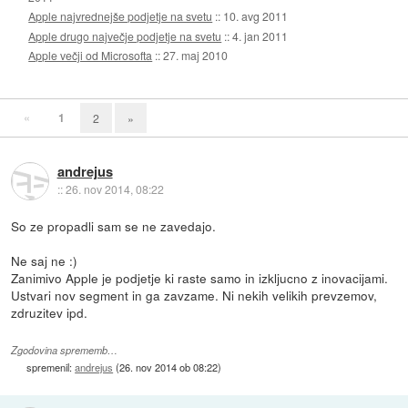
Apple najvrednejše podjetje na svetu
::
10. avg 2011
Apple drugo največje podjetje na svetu
::
4. jan 2011
Apple večji od Microsofta
::
27. maj 2010
«
1
2
»
andrejus
::
26. nov 2014, 08:22
So ze propadli sam se ne zavedajo.
Ne saj ne :)
Zanimivo Apple je podjetje ki raste samo in izkljucno z inovacijami.
Ustvari nov segment in ga zavzame. Ni nekih velikih prevzemov,
zdruzitev ipd.
Zgodovina sprememb…
spremenil:
andrejus
(
26. nov 2014 ob 08:22
)