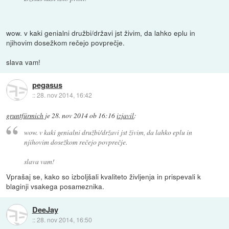
wow. v kaki genialni družbi/državi jst živim, da lahko eplu in
njihovim dosežkom rečejo povprečje.
slava vam!
pegasus
::
28. nov 2014, 16:42
gruntfürmich
je
28. nov 2014 ob 16:16
izjavil
:
wow. v kaki genialni družbi/državi jst živim, da lahko eplu in
njihovim dosežkom rečejo povprečje.
slava vam!
Vprašaj se, kako so izboljšali kvaliteto življenja in prispevali k
blaginji vsakega posameznika.
DeeJay
::
28. nov 2014, 16:50