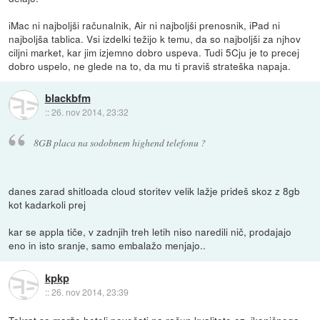
iMac ni najboljši računalnik, Air ni najboljši prenosnik, iPad ni
najboljša tablica. Vsi izdelki težijo k temu, da so najboljši za njhov
ciljni market, kar jim izjemno dobro uspeva. Tudi 5Cju je to precej
dobro uspelo, ne glede na to, da mu ti praviš strateška napaja.
blackbfm
::
26. nov 2014, 23:32
8GB placa na sodobnem highend telefonu ?
danes zarad shitloada cloud storitev velik lažje prideš skoz z 8gb
kot kadarkoli prej
kar se appla tiče, v zadnjih treh letih niso naredili nič, prodajajo
eno in isto sranje, samo embalažo menjajo..
kpkp
::
26. nov 2014, 23:39