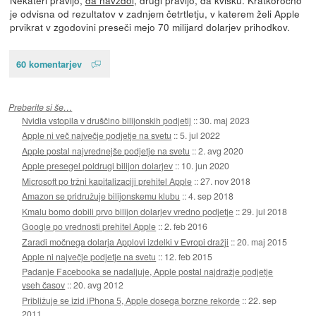
je odvisna od rezultatov v zadnjem četrtletju, v katerem želi Apple
prvikrat v zgodovini preseči mejo 70 milijard dolarjev prihodkov.
60 komentarjev
Preberite si še…
Nvidia vstopila v druščino bilijonskih podjetij
::
30. maj 2023
Apple ni več največje podjetje na svetu
::
5. jul 2022
Apple postal najvrednejše podjetje na svetu
::
2. avg 2020
Apple presegel poldrugi bilijon dolarjev
::
10. jun 2020
Microsoft po tržni kapitalizaciji prehitel Apple
::
27. nov 2018
Amazon se pridružuje bilijonskemu klubu
::
4. sep 2018
Kmalu bomo dobili prvo bilijon dolarjev vredno podjetje
::
29. jul 2018
Google po vrednosti prehitel Apple
::
2. feb 2016
Zaradi močnega dolarja Applovi izdelki v Evropi dražji
::
20. maj 2015
Apple ni največje podjetje na svetu
::
12. feb 2015
Padanje Facebooka se nadaljuje, Apple postal najdražje podjetje
vseh časov
::
20. avg 2012
Približuje se izid iPhona 5, Apple dosega borzne rekorde
::
22. sep
2011