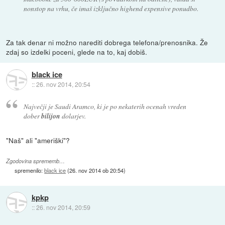
nonstop na vrhu, če imaš izključno highend expensive ponudbo.
Za tak denar ni možno narediti dobrega telefona/prenosnika. Že
zdaj so izdelki poceni, glede na to, kaj dobiš.
black ice
::
26. nov 2014, 20:54
Največji je Saudi Aramco, ki je po nekaterih ocenah vreden
dober
bilijon
dolarjev.
"Naš" ali "ameriški"?
Zgodovina sprememb…
spremenilo:
black ice
(
26. nov 2014 ob 20:54
)
kpkp
::
26. nov 2014, 20:59