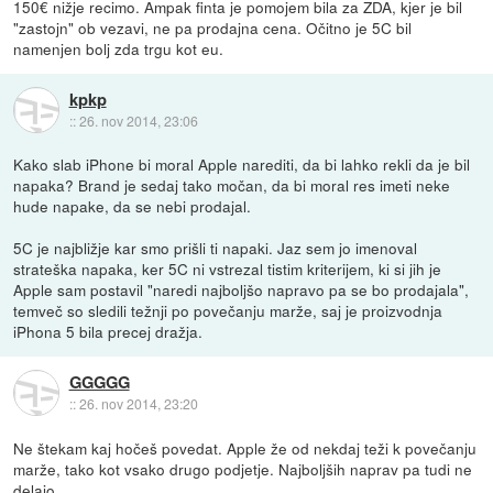
150€ nižje recimo. Ampak finta je pomojem bila za ZDA, kjer je bil
"zastojn" ob vezavi, ne pa prodajna cena. Očitno je 5C bil
namenjen bolj zda trgu kot eu.
kpkp
::
26. nov 2014, 23:06
Kako slab iPhone bi moral Apple narediti, da bi lahko rekli da je bil
napaka? Brand je sedaj tako močan, da bi moral res imeti neke
hude napake, da se nebi prodajal.
5C je najbližje kar smo prišli ti napaki. Jaz sem jo imenoval
strateška napaka, ker 5C ni vstrezal tistim kriterijem, ki si jih je
Apple sam postavil "naredi najboljšo napravo pa se bo prodajala",
temveč so sledili težnji po povečanju marže, saj je proizvodnja
iPhona 5 bila precej dražja.
GGGGG
::
26. nov 2014, 23:20
Ne štekam kaj hočeš povedat. Apple že od nekdaj teži k povečanju
marže, tako kot vsako drugo podjetje. Najboljših naprav pa tudi ne
delajo.