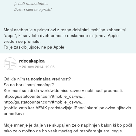
je tudi racunalnik)...
Dzisus kam smo prisli!
Meni osebno je v primerjavi z resno debilnimi mobilno zabavnimi
"apps", ki so v letu dveh prinesle neskoncno milijonov, Apple
vreden se premalo.
To je zaskrbljujoce, ne pa Apple.
rdecakapica
::
26. nov 2014, 19:06
Od kje njim ta nominalna vrednost?
So na borzi sami macfagi?
Ker meni se zdi da worldwide niso ravno v neki hudi prednosti.
http://gs.statcounter.com/#mobile_os-ww...
http://gs.statcounter.com/#mobile_os-ww...
(mobile zato ker AFAIK predstavljajo iPhoni skoraj polovico njihovih
prihodkov)
Moje mnenje je da je vse skupaj en zelo napihnjen balon ki bo počil
tako zelo močno da bo vsak macfag od razočaranja sral cegle.