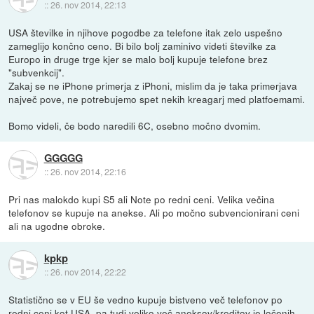
::
26. nov 2014, 22:13
USA številke in njihove pogodbe za telefone itak zelo uspešno
zameglijo končno ceno. Bi bilo bolj zaminivo videti številke za
Europo in druge trge kjer se malo bolj kupuje telefone brez
"subvenkcij".
Zakaj se ne iPhone primerja z iPhoni, mislim da je taka primerjava
največ pove, ne potrebujemo spet nekih kreagarj med platfoemami.
Bomo videli, če bodo naredili 6C, osebno močno dvomim.
GGGGG
::
26. nov 2014, 22:16
Pri nas malokdo kupi S5 ali Note po redni ceni. Velika večina
telefonov se kupuje na anekse. Ali po močno subvencionirani ceni
ali na ugodne obroke.
kpkp
::
26. nov 2014, 22:22
Statistično se v EU še vedno kupuje bistveno več telefonov po
redni ceni kot USA, pa tudi veliko več aneksov/kreditov je ločenih