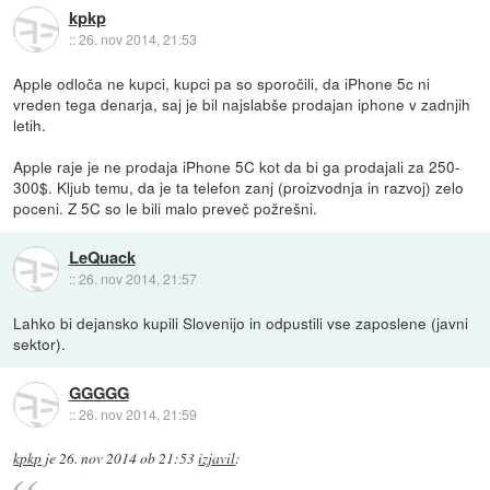
kpkp
::
26. nov 2014, 21:53
Apple odloča ne kupci, kupci pa so sporočili, da iPhone 5c ni
vreden tega denarja, saj je bil najslabše prodajan iphone v zadnjih
letih.
Apple raje je ne prodaja iPhone 5C kot da bi ga prodajali za 250-
300$. Kljub temu, da je ta telefon zanj (proizvodnja in razvoj) zelo
poceni. Z 5C so le bili malo preveč požrešni.
LeQuack
::
26. nov 2014, 21:57
Lahko bi dejansko kupili Slovenijo in odpustili vse zaposlene (javni
sektor).
GGGGG
::
26. nov 2014, 21:59
kpkp
je
26. nov 2014 ob 21:53
izjavil
: