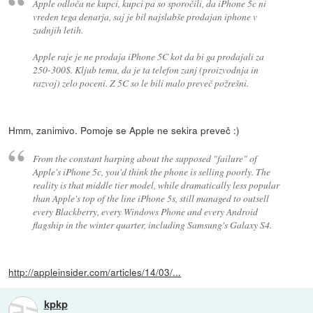
Apple odloča ne kupci, kupci pa so sporočili, da iPhone 5c ni
vreden tega denarja, saj je bil najslabše prodajan iphone v
zadnjih letih.
Apple raje je ne prodaja iPhone 5C kot da bi ga prodajali za
250-300$. Kljub temu, da je ta telefon zanj (proizvodnja in
razvoj) zelo poceni. Z 5C so le bili malo preveč požrešni.
Hmm, zanimivo. Pomoje se Apple ne sekira preveč :)
From the constant harping about the supposed "failure" of
Apple's iPhone 5c, you'd think the phone is selling poorly. The
reality is that middle tier model, while dramatically less popular
than Apple's top of the line iPhone 5s, still managed to outsell
every Blackberry, every Windows Phone and every Android
flagship in the winter quarter, including Samsung's Galaxy S4.
http://appleinsider.com/articles/14/03/...
kpkp