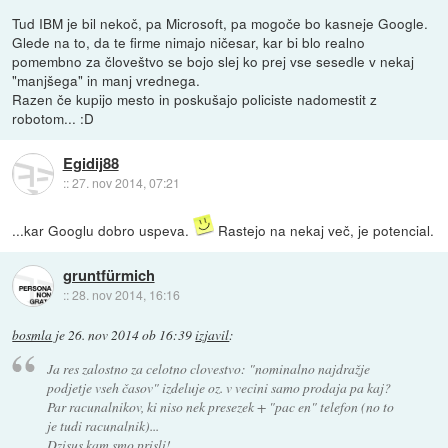
Tud IBM je bil nekoč, pa Microsoft, pa mogoče bo kasneje Google.
Glede na to, da te firme nimajo ničesar, kar bi blo realno
pomembno za človeštvo se bojo slej ko prej vse sesedle v nekaj
"manjšega" in manj vrednega.
Razen če kupijo mesto in poskušajo policiste nadomestit z
robotom... :D
Egidij88
::
27. nov 2014, 07:21
...kar Googlu dobro uspeva.
Rastejo na nekaj več, je potencial.
gruntfürmich
::
28. nov 2014, 16:16
bosmla
je
26. nov 2014 ob 16:39
izjavil
:
Ja res zalostno za celotno clovestvo: "nominalno najdražje
podjetje vseh časov" izdeluje oz. v vecini samo prodaja pa kaj?
Par racunalnikov, ki niso nek presezek + "pac en" telefon (no to
je tudi racunalnik)...
Dzisus kam smo prisli!