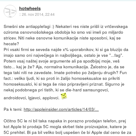
hotwheels
::
26. nov 2014, 22:44
Smešni ste antiapplefagi :) Nekateri res niste prišli iz vrtčevskega
oziroma osnovnošolskega obdobja ko smo vsi imeli po miljardo
stricev. Niti neke osnovne komunikacije niste sposobni, kaj se
hecate?
Pri vsaki firmi se seveda najde x% uporabnikov, ki si ga bluzijo da
imajo samo oni največjega in najboljšega, ostalo je vse "...fag".
Potem vsaj naštej svoje argumente ali pa spodbijaj moje, veš
tisto... kaj je že? Aja, normalna komunikacija. Žalostno je, da se
tega taki niti ne zavedate. Imate potrebo po žaljenju drugih? Fun
fact.: veliko ljudi, ki so proti in žalijo homoseksualce so prikriti
homoseksualci, ki si tega še niso pripravljeni priznat. Sigurno je
nekaj podobnega pri tistih, ki se die-hard samsungovci,
androidovci, lgjevci, applovci.
Pa k temi:
http://appleinsider.com/articles/14/03/...
Očitno 5C le ni bil taka napaka in porazno prodajan telefon, prej
kot Apple bi prodaja 5C mogla skrbet tiste proizvajalce, katere je
5C prehitel. Bi pa bil veliko bolj uspešen če bi Apple dal ceno še za