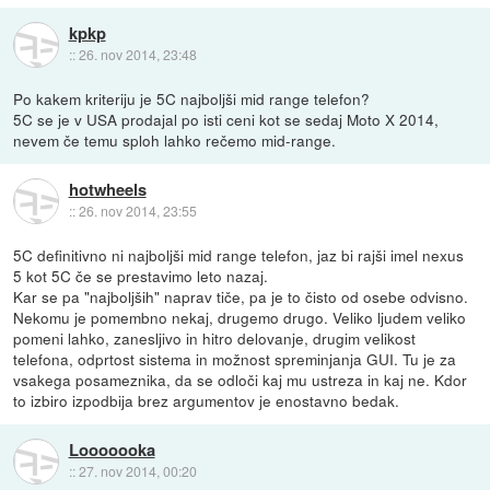
kpkp
::
26. nov 2014, 23:48
Po kakem kriteriju je 5C najboljši mid range telefon?
5C se je v USA prodajal po isti ceni kot se sedaj Moto X 2014,
nevem če temu sploh lahko rečemo mid-range.
hotwheels
::
26. nov 2014, 23:55
5C definitivno ni najboljši mid range telefon, jaz bi rajši imel nexus
5 kot 5C če se prestavimo leto nazaj.
Kar se pa "najboljših" naprav tiče, pa je to čisto od osebe odvisno.
Nekomu je pomembno nekaj, drugemo drugo. Veliko ljudem veliko
pomeni lahko, zanesljivo in hitro delovanje, drugim velikost
telefona, odprtost sistema in možnost spreminjanja GUI. Tu je za
vsakega posameznika, da se odloči kaj mu ustreza in kaj ne. Kdor
to izbiro izpodbija brez argumentov je enostavno bedak.
Looooooka
::
27. nov 2014, 00:20