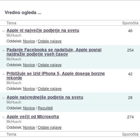
Vredno ogleda ...
Tema
Sporočila
»
Apple ni največje podjetje na svetu
46
McHusch
Oddelek:
Novice
/
Ostale najave
»
Padanje Facebooka se nadaljuje, Apple postal
254
najdražje podjetje vseh časov
McHusch
Oddelek:
Novice
/
Ostale najave
»
Približuje se izid iPhona 5, Apple dosega borzne
42
rekorde
McHusch
Oddelek:
Novice
/
Ostale najave
»
Apple najvrednejše podjetje na svetu
28
McHusch
Oddelek:
Novice
/
Rezultati
»
Apple večji od Microsofta
274
McHusch
Oddelek:
Novice
/
Ostale najave
Tema
Sporočila