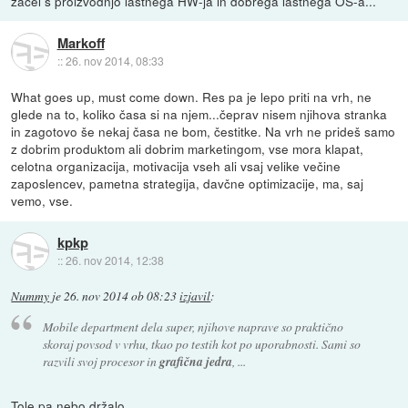
začel s proizvodnjo lastnega HW-ja in dobrega lastnega OS-a...
Markoff
::
26. nov 2014, 08:33
What goes up, must come down. Res pa je lepo priti na vrh, ne
glede na to, koliko časa si na njem...čeprav nisem njihova stranka
in zagotovo še nekaj časa ne bom, čestitke. Na vrh ne prideš samo
z dobrim produktom ali dobrim marketingom, vse mora klapat,
celotna organizacija, motivacija vseh ali vsaj velike večine
zaposlencev, pametna strategija, davčne optimizacije, ma, saj
vemo, vse.
kpkp
::
26. nov 2014, 12:38
Nummy
je
26. nov 2014 ob 08:23
izjavil
:
Mobile department dela super, njihove naprave so praktično
skoraj povsod v vrhu, tkao po testih kot po uporabnosti. Sami so
razvili svoj procesor in
grafična jedra
, ...
Tole pa nebo držalo.