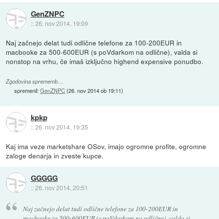
GenZNPC
::
26. nov 2014, 19:09
Naj začnejo delat tudi odlične telefone za 100-200EUR in
macbooke za 500-600EUR (s poVdarkom na odlične), valda si
nonstop na vrhu, če imaš izključno highend expensive ponudbo.
Zgodovina sprememb…
spremenil:
GenZNPC
(
26. nov 2014 ob 19:11
)
kpkp
::
26. nov 2014, 19:35
Kaj ima veze marketshare OSov, imajo ogromne profite, ogromne
zaloge denarja in zveste kupce.
GGGGG
::
26. nov 2014, 20:51
Naj začnejo delat tudi odlične telefone za 100-200EUR in
macbooke za 500-600EUR (s poVdarkom na odlične), valda si