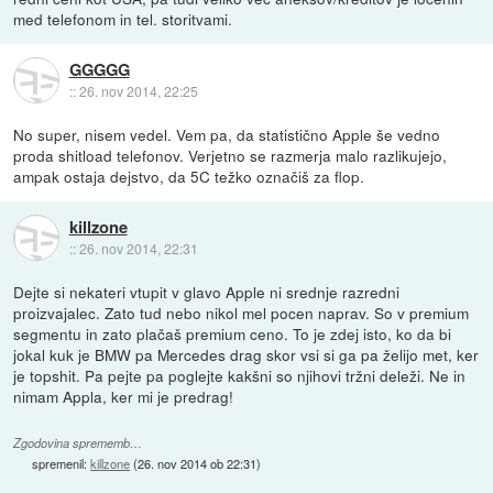
med telefonom in tel. storitvami.
GGGGG
::
26. nov 2014, 22:25
No super, nisem vedel. Vem pa, da statistično Apple še vedno
proda shitload telefonov. Verjetno se razmerja malo razlikujejo,
ampak ostaja dejstvo, da 5C težko označiš za flop.
killzone
::
26. nov 2014, 22:31
Dejte si nekateri vtupit v glavo Apple ni srednje razredni
proizvajalec. Zato tud nebo nikol mel pocen naprav. So v premium
segmentu in zato plačaš premium ceno. To je zdej isto, ko da bi
jokal kuk je BMW pa Mercedes drag skor vsi si ga pa želijo met, ker
je topshit. Pa pejte pa poglejte kakšni so njihovi tržni deleži. Ne in
nimam Appla, ker mi je predrag!
Zgodovina sprememb…
spremenil:
killzone
(
26. nov 2014 ob 22:31
)