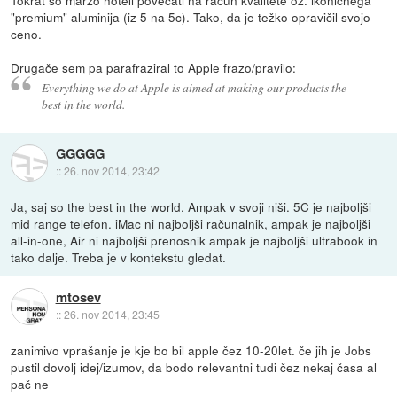
Tokrat so maržo hoteli povečati na račun kvalitete oz. ikoničnega
"premium" aluminija (iz 5 na 5c). Tako, da je težko opravičil svojo
ceno.
Drugače sem pa parafraziral to Apple frazo/pravilo:
Everything we do at Apple is aimed at making our products the
best in the world.
GGGGG
::
26. nov 2014, 23:42
Ja, saj so the best in the world. Ampak v svoji niši. 5C je najboljši
mid range telefon. iMac ni najboljši računalnik, ampak je najboljši
all-in-one, Air ni najboljši prenosnik ampak je najboljši ultrabook in
tako dalje. Treba je v kontekstu gledat.
mtosev
::
26. nov 2014, 23:45
zanimivo vprašanje je kje bo bil apple čez 10-20let. če jih je Jobs
pustil dovolj idej/izumov, da bodo relevantni tudi čez nekaj časa al
pač ne