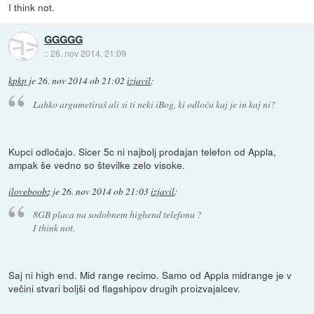
I think not.
GGGGG
::
26. nov 2014, 21:09
kpkp
je
26. nov 2014 ob 21:02
izjavil
:
Lahko argumetiraš ali si ti neki iBog, ki odloča kaj je in kaj ni?
Kupci odločajo. Sicer 5c ni najbolj prodajan telefon od Appla,
ampak še vedno so številke zelo visoke.
iloveboobz
je
26. nov 2014 ob 21:03
izjavil
:
8GB placa na sodobnem highend telefonu ?
I think not.
Saj ni high end. Mid range recimo. Samo od Appla midrange je v
večini stvari boljši od flagshipov drugih proizvajalcev.