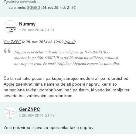
Zgodovina sprememb…
spremenilo:
GGGGG
(
26. nov 2014 ob 21:10
)
Nummy
::
26. nov 2014, 21:31
GenZNPC
je
26. nov 2014 ob 19:09
izjavil
:
Naj začnejo delat tudi odlične telefone za 100-200EUR in
macbooke za 500-600EUR (s poVdarkom na odlične), valda si
nonstop na vrhu, če imaš izključno highend expensive ponudbo.
Če bi rad tako poceni pa kupuj starejše modele ali pa refurbished.
Apple zaenkrat nima namena delati poceni naprav, ker niso
namenjene takim uporabnikom, pač pa tistim, ki vedo kaj rabijo ter
seveda bolj zahtevnim uporabnikom.
GenZNPC
::
26. nov 2014, 21:49
Zelo neizvirna izjava za uporanika takih naprav