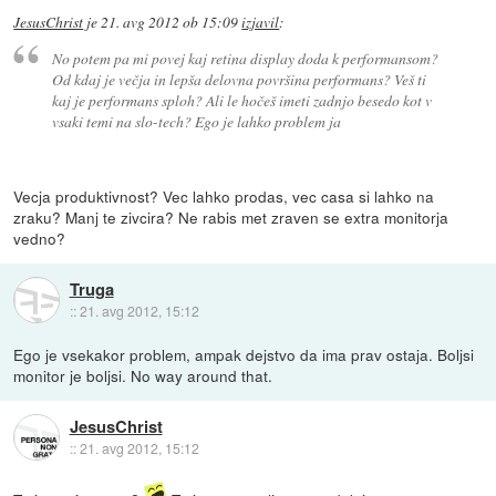
JesusChrist
je
21. avg 2012 ob 15:09
izjavil
:
No potem pa mi povej kaj retina display doda k performansom?
Od kdaj je večja in lepša delovna površina performans? Veš ti
kaj je performans sploh? Ali le hočeš imeti zadnjo besedo kot v
vsaki temi na slo-tech? Ego je lahko problem ja
Vecja produktivnost? Vec lahko prodas, vec casa si lahko na
zraku? Manj te zivcira? Ne rabis met zraven se extra monitorja
vedno?
Truga
::
21. avg 2012, 15:12
Ego je vsekakor problem, ampak dejstvo da ima prav ostaja. Boljsi
monitor je boljsi. No way around that.
JesusChrist
::
21. avg 2012, 15:12