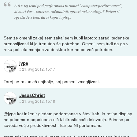
A ti v tej temi pod
performans
razumeš "computer performance",
ki meri čas v katerem računalnik opravi neko nalogo? Potem si
zgrešil že s tem, da si kupil laptop.
Sem že omenil zakaj sem zakaj sem kupil laptop: zaradi tedenske
prenosljivosti ki je trenutno še potrebna. Omenil sem tudi da ga v
roku pol leta menjam za desktop ker ne bo več potreben.
jype
::
21. avg 2012, 15:17
Torej ne razumeš najbolje, kaj pomeni zmogljivost.
JesusChrist
::
21. avg 2012, 15:18
@jype kot inženir gledam performanse v številkah. in retina display
ne pripomore popolnoma nič k hitrosti/moči delovanja. Prinese pa
seveda večjo produktivnost - kar pa NI performans.
grem zdaj na trening ;) upam na boljši performans telesa iz dneva