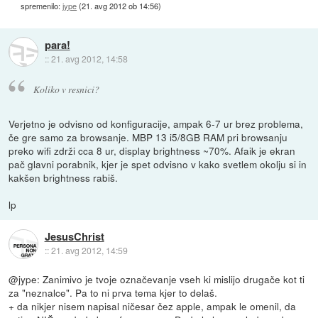
spremenilo:
jype
(
21. avg 2012 ob 14:56
)
para!
::
21. avg 2012, 14:58
Koliko v resnici?
Verjetno je odvisno od konfiguracije, ampak 6-7 ur brez problema,
če gre samo za browsanje. MBP 13 i5/8GB RAM pri browsanju
preko wifi zdrži cca 8 ur, display brightness ~70%. Afaik je ekran
pač glavni porabnik, kjer je spet odvisno v kako svetlem okolju si in
kakšen brightness rabiš.
lp
JesusChrist
::
21. avg 2012, 14:59
@jype: Zanimivo je tvoje označevanje vseh ki mislijo drugače kot ti
za "neznalce". Pa to ni prva tema kjer to delaš.
+ da nikjer nisem napisal ničesar čez apple, ampak le omenil, da