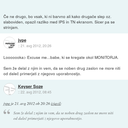
Če ne drugo, bo vsak, ki ni barvno ali kako drugače slep oz.
slaboviden, opazil razliko med IPS in TN ekranom. Sicer pa se
strinjam.
jype
::
21. avg 2012, 20:26
Looooooka> Excuse me...babe, ki se kregate okol MONITORJA.
Sem že delal z njim in vem, da se noben drug zaslon ne more niti
od daleč primerjati z njegovo uporabnostjo.
Keyser Soze
::
22. avg 2012, 08:45
jype
je
21. avg 2012 ob 20:26
izjavil
:
Sem že delal z njim in vem, da se noben drug zaslon ne more niti
od daleč primerjati z njegovo uporabnostjo.