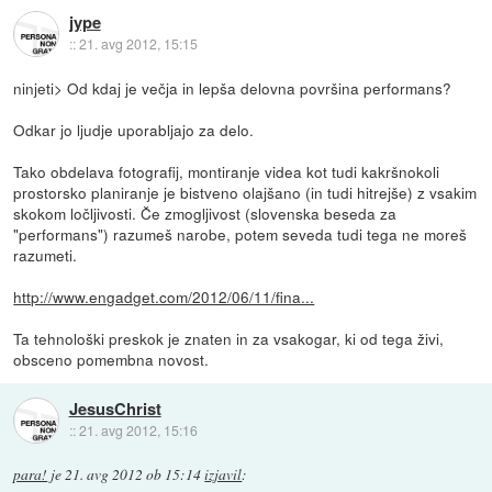
jype
::
21. avg 2012, 15:15
ninjeti> Od kdaj je večja in lepša delovna površina performans?
Odkar jo ljudje uporabljajo za delo.
Tako obdelava fotografij, montiranje videa kot tudi kakršnokoli
prostorsko planiranje je bistveno olajšano (in tudi hitrejše) z vsakim
skokom ločljivosti. Če zmogljivost (slovenska beseda za
"performans") razumeš narobe, potem seveda tudi tega ne moreš
razumeti.
http://www.engadget.com/2012/06/11/fina...
Ta tehnološki preskok je znaten in za vsakogar, ki od tega živi,
obsceno pomembna novost.
JesusChrist
::
21. avg 2012, 15:16
para!
je
21. avg 2012 ob 15:14
izjavil
: