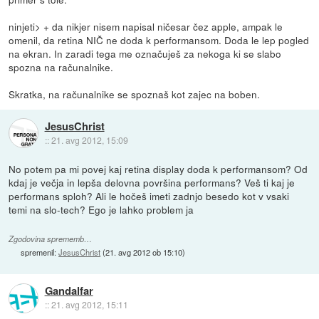
ninjeti> + da nikjer nisem napisal ničesar čez apple, ampak le
omenil, da retina NIČ ne doda k performansom. Doda le lep pogled
na ekran. In zaradi tega me označuješ za nekoga ki se slabo
spozna na računalnike.
Skratka, na računalnike se spoznaš kot zajec na boben.
JesusChrist
::
21. avg 2012, 15:09
No potem pa mi povej kaj retina display doda k performansom? Od
kdaj je večja in lepša delovna površina performans? Veš ti kaj je
performans sploh? Ali le hočeš imeti zadnjo besedo kot v vsaki
temi na slo-tech? Ego je lahko problem ja
Zgodovina sprememb…
spremenil:
JesusChrist
(
21. avg 2012 ob 15:10
)
Gandalfar
::
21. avg 2012, 15:11