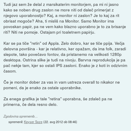
Tudi jaz sem že delal z marsikaterim monitorjem, pa mi ni jasno
kako se noben drug zaslon ne more niti od daleč primerjat z
njegovo uporabnostjo? Kaj, a monitor ni zaslon? Je to kaj za rit
obrisat mogoče? Aha, ti misliš na Monitor. Samo Monitor ima
povoskan papir, pa ne vem kako blazno uporabno je to za brisanje
riti? Niti ne pomoje. Ostajam pri toaletnem papirju.
Kar se pa tiče "retin" od Appla. Zelo dobro, kar se tiče ppija. Večja
delovna površina - kar je relativno, ker opažam, da ima folk, zaradi
slepote, tako povečavo fontov, da pristanemo na velikosti 1280p
desktopa. Ostrina slike je tudi na nivoju. Barvna reprodukcija je pa
pač nekje tam, kjer so ostali IPS zasloni. Enako je z koti in odzivnim
časom.
Če je monitor dober za vas in vam ustreza overall to nikakor ne
pomeni, da je enako za ostale uporabnike.
Za enega grafika je tale "retina" uporabna, še zdaleč pa ne
primerna, če dela resno delo.
Zgodovina sprememb…
spremenil:
Keyser Soze
(
22. avg 2012 ob 08:46
)