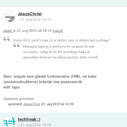
JesusChrist
::
21. avg 2012, 14:13
para!
je
21. avg 2012 ob 14:11
izjavil
:
A nisi lih ti začel s tem, če je dobro zate, je dobro tud za druge?
Omenjen laptop je prek preveč za mene ki sem
razvijalec, zakaj ne bi bil za nekega laika ki
uporablja browser in odigra partijo šaha včasih
Sem, ampak sem gledal funkcionalno (HW), ne kake
(socialnodružbene) kriterije ima posameznik.
edit: typo
Zgodovina sprememb…
spremenil:
JesusChrist
(
21. avg 2012 ob 14:13
)
techfreak :)
::
21. avg 2012, 14:19