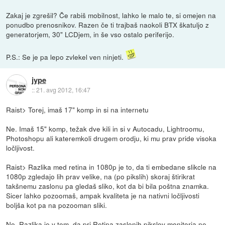
Zakaj je zgrešil? Če rabiš mobilnost, lahko le malo te, si omejen na
ponudbo prenosnikov. Razen če ti trajbaš naokoli BTX škatuljo z
generatorjem, 30" LCDjem, in še vso ostalo periferijo.
P.S.: Se je pa lepo zvlekel ven ninjeti.
jype
::
21. avg 2012, 16:47
Raist> Torej, imaš 17" komp in si na internetu
Ne. Imaš 15" komp, težak dve kili in si v Autocadu, Lightroomu,
Photoshopu ali kateremkoli drugem orodju, ki mu prav pride visoka
ločljivost.
Raist> Razlika med retina in 1080p je to, da ti embedane slikcle na
1080p zgledajo lih prav velike, na (po pikslih) skoraj štirikrat
takšnemu zaslonu pa gledaš sliko, kot da bi bila poštna znamka.
Sicer lahko pozoomaš, ampak kvaliteta je na nativni ločljivosti
boljša kot pa na pozooman sliki.
Ne. Razlika je v tem, da pri Retina zaslonih pikslov monitorja ne