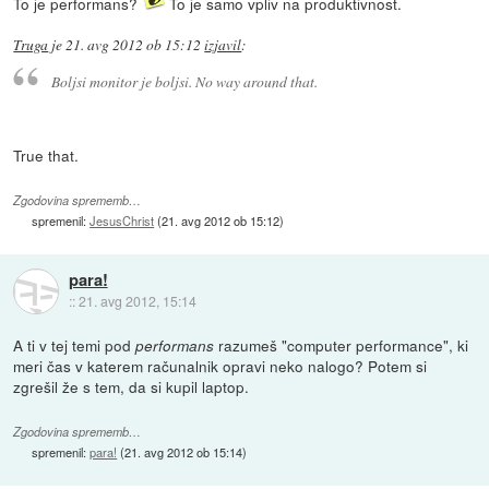
To je performans?
To je samo vpliv na produktivnost.
Truga
je
21. avg 2012 ob 15:12
izjavil
:
Boljsi monitor je boljsi. No way around that.
True that.
Zgodovina sprememb…
spremenil:
JesusChrist
(
21. avg 2012 ob 15:12
)
para!
::
21. avg 2012, 15:14
A ti v tej temi pod
razumeš "computer performance", ki
performans
meri čas v katerem računalnik opravi neko nalogo? Potem si
zgrešil že s tem, da si kupil laptop.
Zgodovina sprememb…
spremenil:
para!
(
21. avg 2012 ob 15:14
)