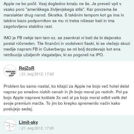
Apple ne bo počil. Vsaj dogledno kmalu ne še. Je preveč vpit v
vsako poro "ameriškega življenjskega stila". Kar povzema še
marsiakter drug narod. Skratka. S takšnim tempom kot ga ima in
takšno bazo podpornikov se mu ni treba ničesar bati in ima
zagotovljeno stabilno rast.
IMO je FB nekje tam tam oz. se zaenkrat ni bati da bi dejansko
postal ničvreden. Tile finančni in vodstveni fiaski, ki se vlečejo skozi
medije napram FB in Cukerbergu se mi bolj dozdevajo kot ena
retribucija užaljenih vlagateljev, ki so pogoreli na IPO.
RejZoR
::
21. avg 2012, 17:42
Problem bo samo nastal, ko kitajci za Apple ne bojo več hotel delat
naprav po smešno nizkih cenah in jih bojo moral po rednih. Pol pa
bojo Apple naprave koštale 3x več al pa bojo moral odbit velik del
svoje premium marže. To jim bo krepko spremenilo način kako
poslujejo sedaj.
Limit-sky
::
21. avg 2012, 17:45