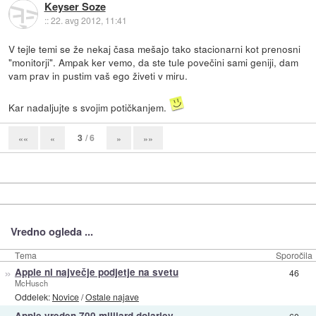
Keyser Soze
::
22. avg 2012, 11:41
V tejle temi se že nekaj časa mešajo tako stacionarni kot prenosni
"monitorji". Ampak ker vemo, da ste tule povečini sami geniji, dam
vam prav in pustim vaš ego živeti v miru.
Kar nadaljujte s svojim potičkanjem.
3
/ 6
««
«
»
»»
Vredno ogleda ...
Tema
Sporočila
»
Apple ni največje podjetje na svetu
46
McHusch
Oddelek:
Novice
/
Ostale najave
Apple vreden 700 milijard dolarjev