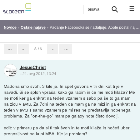
☰
Novice
»
Ostale najave
»
Padanje Facebooka se nadaljuje, Apple postal najdražje podjetje vseh časov
3
/ 6
««
«
»
»»
JesusChrist
::
21. avg 2012, 13:24
Madona smo švoh. 3 kile je. In spet govoriš v tri dni kot ti je v
navadi. Si se sploh vprašal kako ga rabim in če me moti kilaža? Me
ne moti ker ga enkrat na teden vzamem s sabo pa še to ga mam
na zicu v avtu. Za 7dni na teden da mam ga na mizi in ga enkrat na
teden v avtu s samo vzamem pa mi res ne predstavlja nobenega
problema. Za "on-the-go" mam pa galaxy note čisto dovolj.
edit: v primeru pa da si ti tak švoh in te moti kilaža in hočeš uber
prenosljivost pa kupi MBA. Kje je problem?