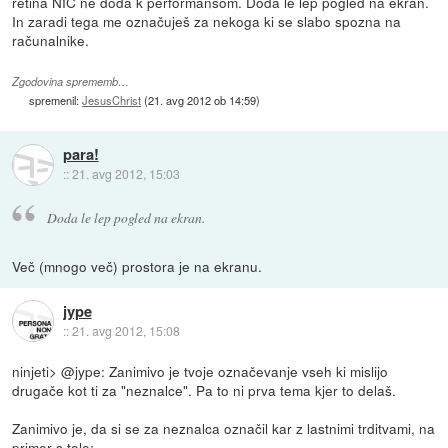
retina NIČ ne doda k performansom. Doda le lep pogled na ekran.
In zaradi tega me označuješ za nekoga ki se slabo spozna na
računalnike.
Zgodovina sprememb…
spremenil:
JesusChrist
(
21. avg 2012 ob 14:59
)
para!
::
21. avg 2012, 15:03
Doda le lep pogled na ekran.
Več (mnogo več) prostora je na ekranu.
jype
::
21. avg 2012, 15:08
ninjeti> @jype: Zanimivo je tvoje označevanje vseh ki mislijo
drugače kot ti za "neznalce". Pa to ni prva tema kjer to delaš.
Zanimivo je, da si se za neznalca označil kar z lastnimi trditvami, na
primer s tole: