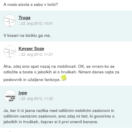
A nosis eizota s sabo v torbi?
Truga
::
22. avg 2012, 10:51
V kosari na biciklu ga ma.
Keyser Soze
::
22. avg 2012, 11:21
Aha, zdej smo spet nazaj na mobilnosti. OK, se vrnem ko se
odločite a boste o jabolkih al o hruškah. Nimam danes cajta za
peskovnik in užaljene fanboye.
jype
::
22. avg 2012, 11:32
Ja, ker ti ni jasna razlika med odličnim mobilnim zaslonom in
odličnim namiznim zaslonom, smo zdaj mi tisti, ki govorimo o
jabolkih in hruškah, čeprav si ti prvi omenil banane.