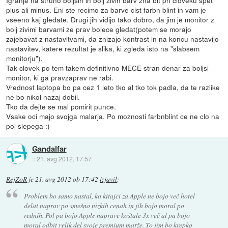
plus ali minus. Eni ste recimo za barve cist farbn blint in vam je
vseeno kaj gledate. Drugi jih vidijo tako dobro, da jim je monitor z
bolj zivimi barvami ze prav bolece gledat(potem se morajo
zajebavat z nastavitvami, da znizajo kontrast in na koncu nastavijo
nastavitev, katere rezultat je slika, ki zgleda isto na "slabsem
monitorju").
Tak clovek po tem takem definitivno MECE stran denar za boljsi
monitor, ki ga pravzaprav ne rabi.
Vrednost laptopa bo pa cez 1 leto tko al tko tok padla, da te razlike
ne bo nikol nazaj dobil.
Tko da dejte se mal pomirit punce.
Vsake oci majo svojga malarja. Po moznosti farbnblint ce ne clo na
pol slepega :)
Gandalfar
::
21. avg 2012, 17:57
RejZoR
je
21. avg 2012 ob 17:42
izjavil
:
Problem bo samo nastal, ko kitajci za Apple ne bojo več hotel
delat naprav po smešno nizkih cenah in jih bojo moral po
rednih. Pol pa bojo Apple naprave koštale 3x več al pa bojo
moral odbit velik del svoje premium marže. To jim bo krepko