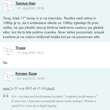
Tamius Han
::
21. avg 2012, 16:30
Torej, imaš 17" komp in si na internetu. Razlika med retina in
1080p je to, da ti embedane slikcle na 1080p zgledajo lih prav
velike, na (po pikslih) skoraj štirikrat takšnemu zaslonu pa gledaš
sliko, kot da bi bila poštna znamka. Sicer lahko pozoomaš, ampak
kvaliteta je na nativni ločljivosti boljša kot pa na pozooman sliki.
Truga
::
21. avg 2012, 16:31
Ne.
Keyser Soze
::
21. avg 2012, 16:38
para!
je
21. avg 2012 ob 15:14
izjavil
:
A ti v tej temi pod
performans
razumeš "computer performance",
ki meri čas v katerem računalnik opravi neko nalogo? Potem si
zgrešil že s tem, da si kupil laptop.