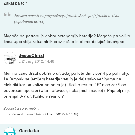
Zakaj pa to?
Jaz sem omenil za povprečnega joža ki skače po fejsbuku je tisto
popolnoma dovolj.
Mogoče pa potrebuje dobro avtonomijo baterije? Mogoče pa veliko
časa uporablja računalnik brez miške in bi rad delujoč touchpad.
JesusChrist
::
21. avg 2012, 14:48
Meni je asus držal dobrih 5 ur. Zdaj po letu dni sicer 4 pa pol nekje
še (ampak ne jemljem baterije ven in je dejansko večinoma na
elektriki kar pa vpliva na baterijo). Koliko res en 15" mac zdrži ob
povprečni uporabi (wlan, browser, nekaj multimedije)? Prijatelj mi je
omenjal 6-7 ur. Koliko v resnici?
Zgodovina sprememb…
spremenil:
JesusChrist
(
21. avg 2012 ob 14:48
)
Gandalfar