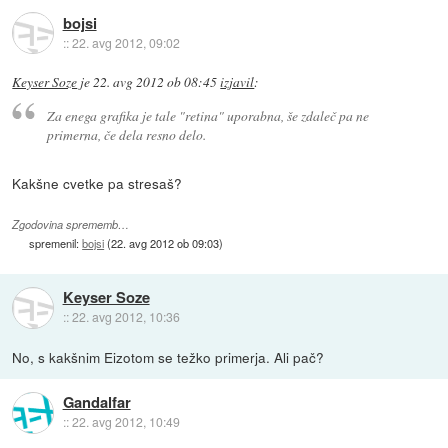
bojsi
::
22. avg 2012, 09:02
Keyser Soze
je
22. avg 2012 ob 08:45
izjavil
:
Za enega grafika je tale "retina" uporabna, še zdaleč pa ne
primerna, če dela resno delo.
Kakšne cvetke pa stresaš?
Zgodovina sprememb…
spremenil:
bojsi
(
22. avg 2012 ob 09:03
)
Keyser Soze
::
22. avg 2012, 10:36
No, s kakšnim Eizotom se težko primerja. Ali pač?
Gandalfar
::
22. avg 2012, 10:49