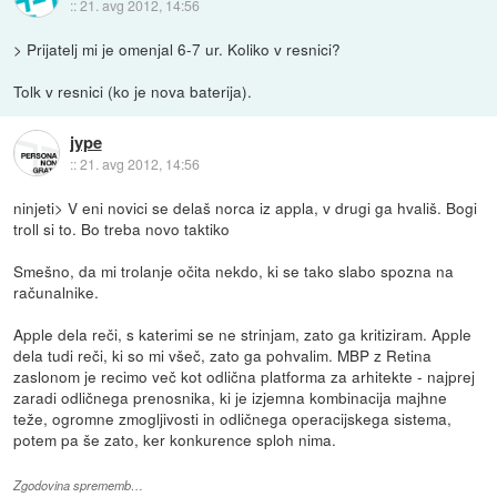
::
21. avg 2012, 14:56
> Prijatelj mi je omenjal 6-7 ur. Koliko v resnici?
Tolk v resnici (ko je nova baterija).
jype
::
21. avg 2012, 14:56
ninjeti> V eni novici se delaš norca iz appla, v drugi ga hvališ. Bogi
troll si to. Bo treba novo taktiko
Smešno, da mi trolanje očita nekdo, ki se tako slabo spozna na
računalnike.
Apple dela reči, s katerimi se ne strinjam, zato ga kritiziram. Apple
dela tudi reči, ki so mi všeč, zato ga pohvalim. MBP z Retina
zaslonom je recimo več kot odlična platforma za arhitekte - najprej
zaradi odličnega prenosnika, ki je izjemna kombinacija majhne
teže, ogromne zmogljivosti in odličnega operacijskega sistema,
potem pa še zato, ker konkurence sploh nima.
Zgodovina sprememb…