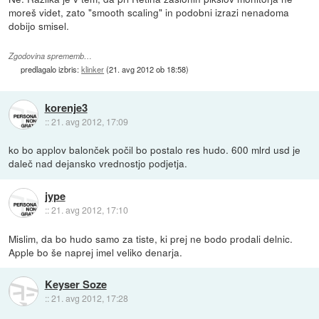
moreš videt, zato "smooth scaling" in podobni izrazi nenadoma
dobijo smisel.
Zgodovina sprememb…
predlagalo izbris:
klinker
(
21. avg 2012 ob 18:58
)
korenje3
::
21. avg 2012, 17:09
ko bo applov balonček počil bo postalo res hudo. 600 mlrd usd je
daleč nad dejansko vrednostjo podjetja.
jype
::
21. avg 2012, 17:10
Mislim, da bo hudo samo za tiste, ki prej ne bodo prodali delnic.
Apple bo še naprej imel veliko denarja.
Keyser Soze
::
21. avg 2012, 17:28