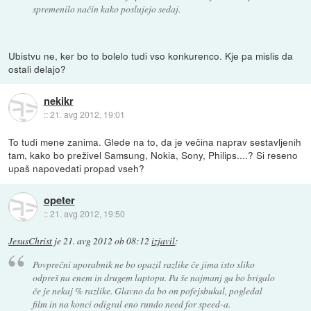
spremenilo način kako poslujejo sedaj.
Ubistvu ne, ker bo to bolelo tudi vso konkurenco. Kje pa mislis da
ostali delajo?
nekikr
::
21. avg 2012, 19:01
To tudi mene zanima. Glede na to, da je večina naprav sestavljenih
tam, kako bo preživel Samsung, Nokia, Sony, Philips....? Si reseno
upaš napovedati propad vseh?
opeter
::
21. avg 2012, 19:50
JesusChrist
je
21. avg 2012 ob 08:12
izjavil
:
Povprečni uporabnik ne bo opazil razlike če jima isto sliko
odpreš na enem in drugem laptopu. Pa še najmanj ga bo brigalo
če je nekaj % razlike. Glavno da bo on pofejsbukal, pogledal
film in na konci odigral eno rundo need for speed-a.