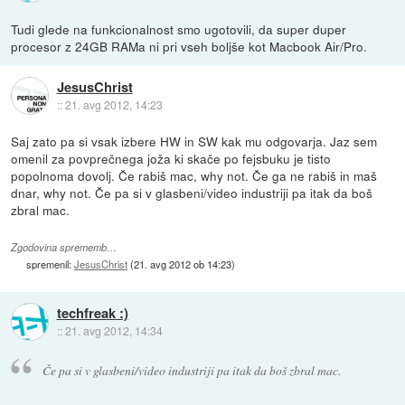
Tudi glede na funkcionalnost smo ugotovili, da super duper
procesor z 24GB RAMa ni pri vseh boljše kot Macbook Air/Pro.
JesusChrist
::
21. avg 2012, 14:23
Saj zato pa si vsak izbere HW in SW kak mu odgovarja. Jaz sem
omenil za povprečnega joža ki skače po fejsbuku je tisto
popolnoma dovolj. Če rabiš mac, why not. Če ga ne rabiš in maš
dnar, why not. Če pa si v glasbeni/video industriji pa itak da boš
zbral mac.
Zgodovina sprememb…
spremenil:
JesusChrist
(
21. avg 2012 ob 14:23
)
techfreak :)
::
21. avg 2012, 14:34
Če pa si v glasbeni/video industriji pa itak da boš zbral mac.