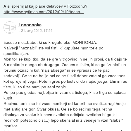
A si spremljal kaj plače delavcev v Foxxconu?
http://www.nytimes.com/2012/02/19/techn...
Looooooka
::
21. avg 2012, 17:56
Excuse me...babe, ki se kregate okol MONITORJA.
Najvecji "neznalci" ste vsi tisti, ki kupujete monitorje po
specifikacijah.
Monitor se kupi tko, da se gre v trgovino in se jih prosi, da ti dajo te
3 monitorje enega ob drugega. Zacnes s tistim, ki so ga "znalci" na
forumu oznacini kot "najslabsega" in se vprasas ce te pac
zadovolji. Ce te ne bolijo oci ce se ti zdi dober zate si ga zacaknes
kot sprejemljivega. Potem gres po lestvici do najboljsega. Eliminiras
tiste, ki so ti ze sami po sebi zanic.
Pol pa pac gledas najboljse in vzames tistega, ki se ti ga se splaca
kupit.
Recimo...enim so ful vsec monitorji od katerih se sveti...drugi hocjo
met antiglare gor. Stvar okusa. Ce se bo recimo tega retina
displaya za vsako klincevo svetlobo odbijala svetloba bi ga jst
recimo(hipoteticno cist...) lepo skenslal in z veseljem vzel "slabsi"
monitor.
Igranje na struno boljsih in bolj zivih barv zna bit pri cloveku spet