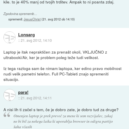
kile. to je 40% manj od tvojih trditev. Ampak to ni poanta zdaj.
Zgodovina sprememb…
spremenil:
JesusChrist
(
21. avg 2012 ob 14:10
)
Lonsarg
::
21. avg 2012, 14:10
Laptop je itak nepraktičen za prenašt okoli, VKLJUČNO z
ultrabooki/Air, ker je problem poleg teže tudi velikost.
Iz tega razloga sam še nimam laptopa, ker edino pravo mobilnost
nudi velik pametni telefon. Full PC-Tableti znajo spremeniti
situacijo.
para!
::
21. avg 2012, 14:11
A nisi lih ti začel s tem, če je dobro zate, je dobro tud za druge?
Omenjen laptop je prek preveč za mene ki sem razvijalec, zakaj
ne bi bil za nekega laika ki uporablja browser in odigra partijo
šaha včasih