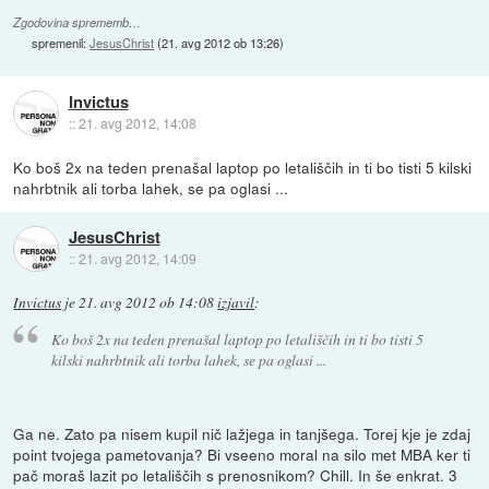
Zgodovina sprememb…
spremenil:
JesusChrist
(
21. avg 2012 ob 13:26
)
Invictus
::
21. avg 2012, 14:08
Ko boš 2x na teden prenašal laptop po letališčih in ti bo tisti 5 kilski
nahrbtnik ali torba lahek, se pa oglasi ...
JesusChrist
::
21. avg 2012, 14:09
Invictus
je
21. avg 2012 ob 14:08
izjavil
:
Ko boš 2x na teden prenašal laptop po letališčih in ti bo tisti 5
kilski nahrbtnik ali torba lahek, se pa oglasi ...
Ga ne. Zato pa nisem kupil nič lažjega in tanjšega. Torej kje je zdaj
point tvojega pametovanja? Bi vseeno moral na silo met MBA ker ti
pač moraš lazit po letališčih s prenosnikom? Chill. In še enkrat. 3