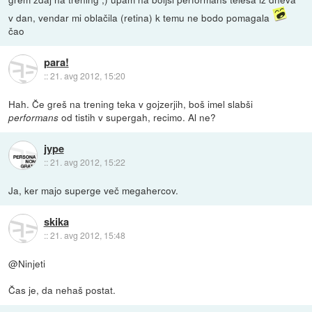
v dan, vendar mi oblačila (retina) k temu ne bodo pomagala
čao
para!
::
21. avg 2012, 15:20
Hah. Če greš na trening teka v gojzerjih, boš imel slabši
od tistih v supergah, recimo. Al ne?
performans
jype
::
21. avg 2012, 15:22
Ja, ker majo superge več megahercov.
skika
::
21. avg 2012, 15:48
@Ninjeti
Čas je, da nehaš postat.