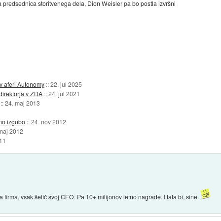
 predsednica storitvenega dela, Dion Weisler pa bo postla izvršni
 v aferi Autonomy
::
22. jul 2025
direktorja v ZDA
::
24. jul 2021
::
24. maj 2013
dno izgubo
::
24. nov 2012
maj 2012
11
 firma, vsak šefič svoj CEO. Pa 10+ milijonov letno nagrade. I tata bi, sine.