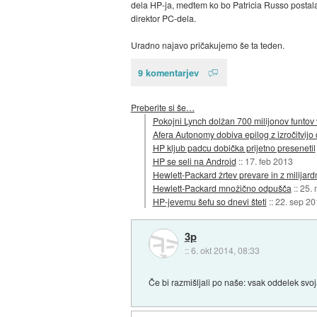
dela HP-ja, medtem ko bo Patricia Russo postala
direktor PC-dela.
Uradno najavo pričakujemo še ta teden.
9 komentarjev
Preberite si še…
Pokojni Lynch dolžan 700 milijonov funtov
Afera Autonomy dobiva epilog z izročitvijo 
HP kljub padcu dobička prijetno presenetil
HP se seli na Android
::
17. feb 2013
Hewlett-Packard žrtev prevare in z milijar
Hewlett-Packard množično odpušča
::
25. 
HP-jevemu šefu so dnevi šteti
::
22. sep 20
3p
::
6. okt 2014, 08:33
Če bi razmišljali po naše: vsak oddelek svoja