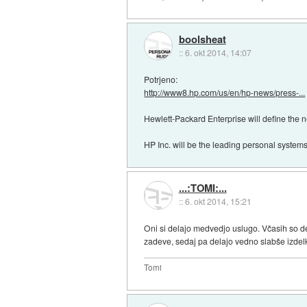
boolsheat
::
6. okt 2014, 14:07
Potrjeno:
http://www8.hp.com/us/en/hp-news/press-...
Hewlett-Packard Enterprise will define the n
HP Inc. will be the leading personal systems
...:TOMI:...
::
6. okt 2014, 15:21
Oni si delajo medvedjo uslugo. Včasih so del
zadeve, sedaj pa delajo vedno slabše izdel
Tomi