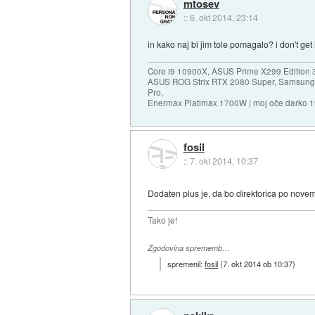
mtosev
::
6. okt 2014, 23:14
in kako naj bi jim tole pomagalo? i don't get 
Core i9 10900X, ASUS Prime X299 Edition 
ASUS ROG Strix RTX 2080 Super, Samsung
Pro,
Enermax Platimax 1700W | moj oče darko 
fosil
::
7. okt 2014, 10:37
Dodaten plus je, da bo direktorica po nove
Tako je!
Zgodovina sprememb…
spremenil:
fosil
(
7. okt 2014 ob 10:37
)