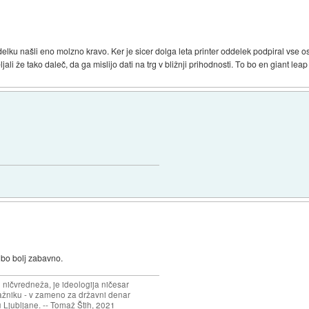
lku našli eno molzno kravo. Ker je sicer dolga leta printer oddelek podpiral vse os
 že tako daleč, da ga mislijo dati na trg v bližnji prihodnosti. To bo en giant leap v
 bo bolj zabavno.
 ničvredneža, je ideologija ničesar
ažniku - v zameno za državni denar
 Ljubljane. -- Tomaž Štih, 2021