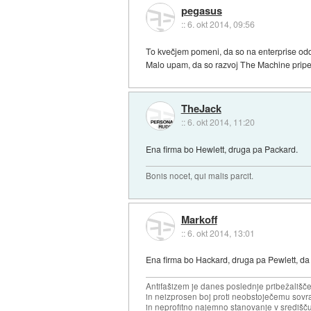
pegasus
::
6. okt 2014, 09:56
To kvečjem pomeni, da so na enterprise odde
Malo upam, da so razvoj The Machine pripeljali
TheJack
::
6. okt 2014, 11:20
Ena firma bo Hewlett, druga pa Packard.
Bonis nocet, qui malis parcit.
Markoff
::
6. okt 2014, 13:01
Ena firma bo Hackard, druga pa Pewlett, da
Antifašizem je danes poslednje pribežališče
in neizprosen boj proti neobstoječemu sovr
in neprofitno najemno stanovanje v središču