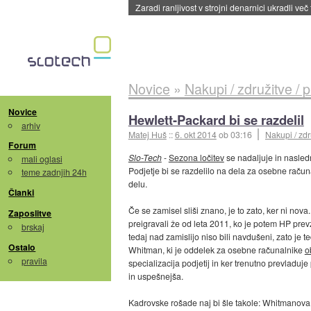
Zaradi ranljivost v strojni denarnici ukradli več
Novice
»
Nakupi / združitve / 
Novice
Hewlett-Packard bi se razdelil
arhiv
Matej Huš
::
6. okt 2014
ob 03:16
Nakupi / zdr
Forum
Slo-Tech
-
Sezona ločitev
se nadaljuje in nasledn
mali oglasi
Podjetje bi se razdelilo na dela za osebne račun
teme zadnjih 24h
delu.
Članki
Če se zamisel sliši znano, je to zato, ker ni nova
Zaposlitve
preigravali že od leta 2011, ko je potem HP pre
brskaj
tedaj nad zamislijo niso bili navdušeni, zato je t
Ostalo
Whitman, ki je oddelek za osebne računalnike
o
pravila
specializacija podjetij in ker trenutno prevladuj
in uspešnejša.
Kadrovske rošade naj bi šle takole: Whitmanova 