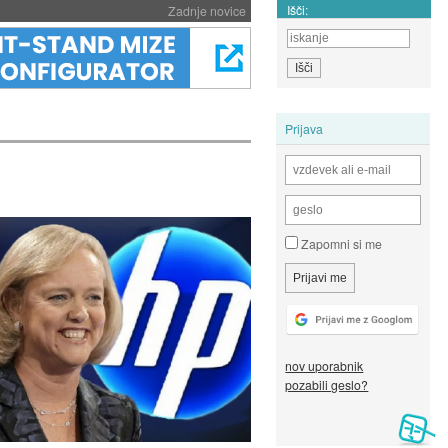
Išči:
Zadnje novice
Prijava
Zapomni si me
nov uporabnik
pozabili geslo?