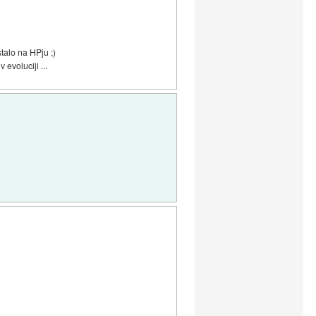
talo na HPju ;)
 evoluciji ...