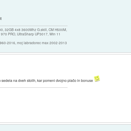
it
30, 32GB 4x8 3600Mhz G.skill, CM H500M,
 970 PRO, UltraSharp UP3017, Win 11
1960-2016, moj labradorec max 2002-2013
m sedela na dveh stolih, kar pomeni dvojno plačo in bonuse