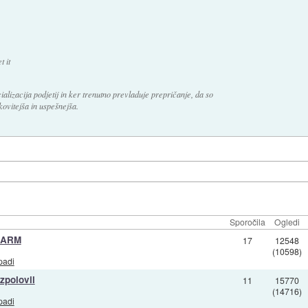
t it
ializacija podjetij in ker trenutno prevladuje prepričanje, da so
kovitejša in uspešnejša.
Sporočila
Ogledi
i ARM
17
12548
(10598)
padi
zpolovil
11
15770
(14716)
padi