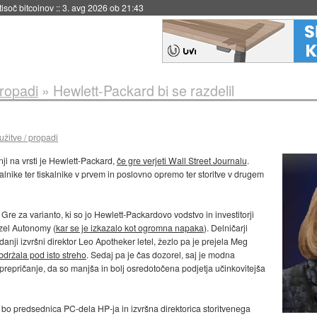
 tisoč bitcoinov
::
3. avg 2026 ob 21:43
propadi
»
Hewlett-Packard bi se razdelil
užitve / propadi
ji na vrsti je Hewlett-Packard,
če gre verjeti Wall Street Journalu
.
alnike ter tiskalnike v prvem in poslovno opremo ter storitve v drugem
. Gre za varianto, ki so jo Hewlett-Packardovo vodstvo in investitorji
vzel Autonomy (
kar se je izkazalo kot ogromna napaka
). Delničarji
edanji izvršni direktor Leo Apotheker letel, žezlo pa je prejela Meg
bdržala pod isto streho
. Sedaj pa je čas dozorel, saj je modna
e prepričanje, da so manjša in bolj osredotočena podjetja učinkovitejša
bo predsednica PC-dela HP-ja in izvršna direktorica storitvenega