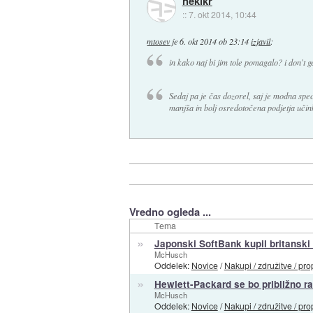
nekikr
::
7. okt 2014, 10:44
mtosev
je
6. okt 2014 ob 23:14
izjavil
:
in kako naj bi jim tole pomagalo? i don't ge
Sedaj pa je čas dozorel, saj je modna spec
manjša in bolj osredotočena podjetja učin
Vredno ogleda ...
Tema
»
Japonski SoftBank kupil britansk
McHusch
Oddelek:
Novice
/
Nakupi / združitve / pro
»
Hewlett-Packard se bo približno ra
McHusch
Oddelek:
Novice
/
Nakupi / združitve / pro