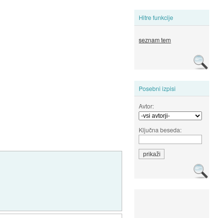
Hitre funkcije
seznam tem
Posebni izpisi
Avtor:
Ključna beseda: