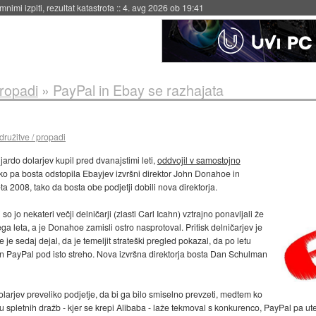
eto za večkratno uporabo
::
4. avg 2026 ob 19:41
propadi
»
PayPal in Ebay se razhajata
družitve / propadi
jardo dolarjev kupil pred dvanajstimi leti,
oddvojil v samostojno
tako pa bosta odstopila Ebayjev izvršni direktor John Donahoe in
ta 2008, tako da bosta obe podjetji dobili nova direktorja.
so jo nekateri večji delničarji (zlasti Carl Icahn) vztrajno ponavljali že
ga leta, a je Donahoe zamisli ostro nasprotoval. Pritisk delničarjev je
je sedaj dejal, da je temeljit strateški pregled pokazal, da po letu
 PayPal pod isto streho. Nova izvršna direktorja bosta Dan Schulman
rd olarjev preveliko podjetje, da bi ga bilo smiselno prevzeti, medtem ko
u spletnih dražb - kjer se krepi Alibaba - laže tekmoval s konkurenco, PayPal pa 