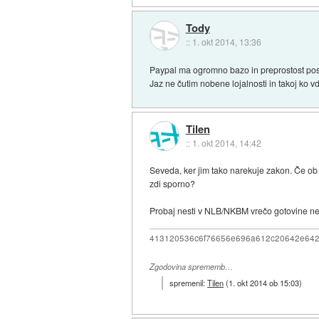
Tody
::
1. okt 2014, 13:36
Paypal ma ogromno bazo in preprostost poslo
Jaz ne čutim nobene lojalnosti in takoj ko 
Tilen
::
1. okt 2014, 14:42
Seveda, ker jim tako narekuje zakon. Če ob z
zdi sporno?
Probaj nesti v NLB/NKBM vrečo gotovine nezn
413120536c6f76656e696a612c20642e64
Zgodovina sprememb…
spremenil:
Tilen
(
1. okt 2014 ob 15:03
)