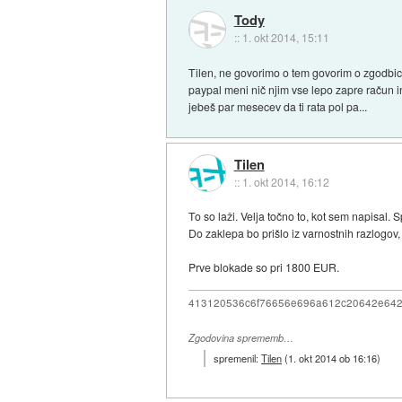
Tody
::
1. okt 2014, 15:11
Tilen, ne govorimo o tem govorim o zgodbicah
paypal meni nič njim vse lepo zapre račun in
jebeš par mesecev da ti rata pol pa...
Tilen
::
1. okt 2014, 16:12
To so laži. Velja točno to, kot sem napisal.
Do zaklepa bo prišlo iz varnostnih razlogov,
Prve blokade so pri 1800 EUR.
413120536c6f76656e696a612c20642e64
Zgodovina sprememb…
spremenil:
Tilen
(
1. okt 2014 ob 16:16
)