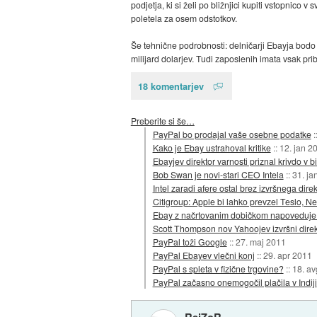
podjetja, ki si želi po bližnjici kupiti vstopnico 
poletela za osem odstotkov.
Še tehnične podrobnosti: delničarji Ebayja bodo
milijard dolarjev. Tudi zaposlenih imata vsak pri
18 komentarjev
Preberite si še…
PayPal bo prodajal vaše osebne podatke
:
Kako je Ebay ustrahoval kritike
::
12. jan 2
Ebayjev direktor varnosti priznal krivdo 
Bob Swan je novi-stari CEO Intela
::
31. ja
Intel zaradi afere ostal brez izvršnega direk
Citigroup: Apple bi lahko prevzel Teslo, Net
Ebay z načrtovanim dobičkom napoveduje o
Scott Thompson nov Yahoojev izvršni direk
PayPal toži Google
::
27. maj 2011
PayPal Ebayev vlečni konj
::
29. apr 2011
PayPal s spleta v fizične trgovine?
::
18. a
PayPal začasno onemogočil plačila v Indiji
RejZoR