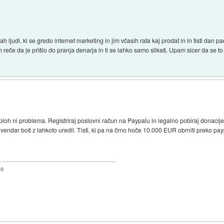
 ljudi, ki se gredo internet marketing in jim včasih rata kaj prodat in in tisti dan
 reče da je prišlo do pranja denarja in ti se lahko samo slikaš. Upam sicer da se to
 Sploh ni problema. Registriraj poslovni račun na Paypalu in legalno pobiraj donaci
 vendar boš z lahkoto uredil. Tisti, ki pa na črno hoče 10.000 EUR obrniti preko pa
2e