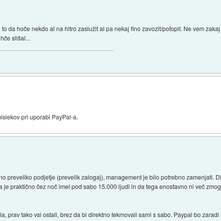
o da hoče nekdo al na hitro zaslužit al pa nekaj fino zavozit/potopit. Ne vem zakaj b
hče slišal...
islekov pri uporabi PayPal-a.
o preveliko podjetje (prevelik zalogaj), management je bilo potrebno zamenjati. D
a je praktično čez noč imel pod sabo 15.000 ljudi in da tega enostavno ni več zmoge
 prav tako vsi ostali, brez da bi direktno tekmovali sami s sabo. Paypal bo zaradi h