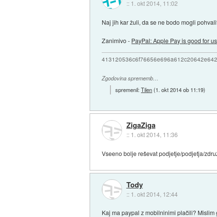
::
1. okt 2014, 11:02
Naj jih kar žuli, da se ne bodo mogli pohva
Zanimivo -
PayPal: Apple Pay is good for u
413120536c6f76656e696a612c20642e64
Zgodovina sprememb…
spremenil:
Tilen
(
1. okt 2014 ob 11:19
)
ZigaZiga
::
1. okt 2014, 11:36
Vseeno bolje reševat podjetje/podjetja/združ
Tody
::
1. okt 2014, 12:44
Kaj ma paypal z mobilninimi plačili? Misli