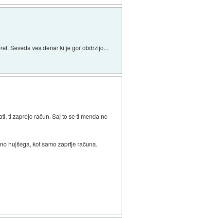
t. Seveda ves denar ki je gor obdržijo...
i, ti zaprejo račun. Saj to se ti menda ne
eno hujšega, kot samo zaprtje računa.