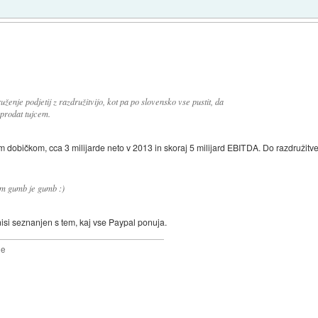
ženje podjetij z razdružitvijo, kot pa po slovensko vse pustit, da
 prodat tujcem.
m dobičkom, cca 3 milijarde neto v 2013 in skoraj 5 milijard EBITDA. Do razdružitve
im gumb je gumb :)
 nisi seznanjen s tem, kaj vse Paypal ponuja.
2e