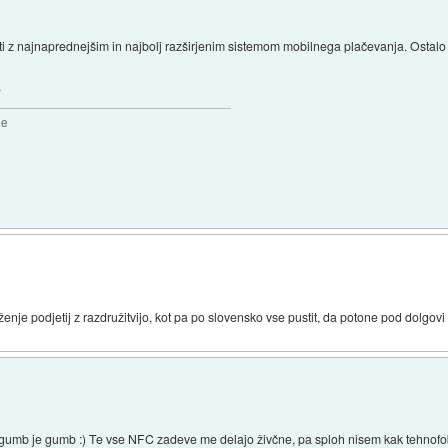
liti z najnaprednejšim in najbolj razširjenim sistemom mobilnega plačevanja. Ostalo
s
2e
enje podjetij z razdružitvijo, kot pa po slovensko vse pustit, da potone pod dolgovi
m gumb je gumb :) Te vse NFC zadeve me delajo živčne, pa sploh nisem kak tehnofob