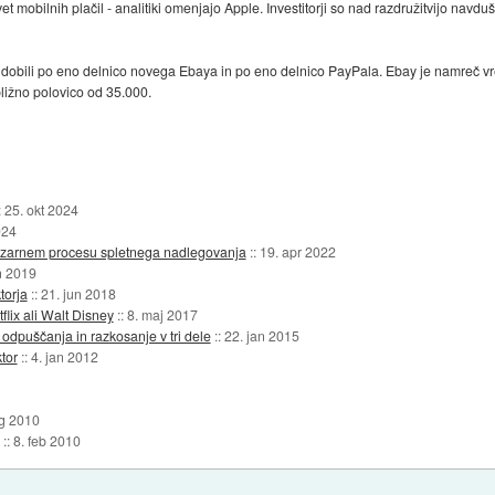
v svet mobilnih plačil - analitiki omenjajo Apple. Investitorji so nad razdružitvijo nav
 dobili po eno delnico novega Ebaya in po eno delnico PayPala. Ebay je namreč vr
bližno polovico od 35.000.
:
25. okt 2024
024
v bizarnem procesu spletnega nadlegovanja
::
19. apr 2022
n 2019
torja
::
21. jun 2018
flix ali Walt Disney
::
8. maj 2017
dpuščanja in razkosanje v tri dele
::
22. jan 2015
tor
::
4. jan 2012
vg 2010
::
8. feb 2010