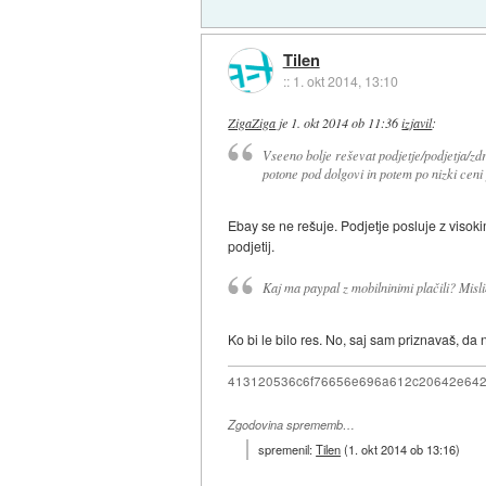
Tilen
::
1. okt 2014, 13:10
ZigaZiga
je
1. okt 2014 ob 11:36
izjavil
:
Vseeno bolje reševat podjetje/podjetja/zdru
potone pod dolgovi in potem po nizki ceni
Ebay se ne rešuje. Podjetje posluje z visoki
podjetij.
Kaj ma paypal z mobilninimi plačili? Misl
Ko bi le bilo res. No, saj sam priznavaš, da
413120536c6f76656e696a612c20642e64
Zgodovina sprememb…
spremenil:
Tilen
(
1. okt 2014 ob 13:16
)