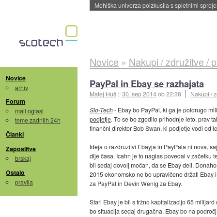
Evropska vesoljska agencija razvija svojo rak
Novice
»
Nakupi / združitve / 
Novice
PayPal in Ebay se razhajata
arhiv
Matej Huš
::
30. sep 2014
ob 22:38
Nakupi / z
Forum
Slo-Tech
- Ebay bo PayPal, ki ga je poldrugo mili
mali oglasi
podjetje
. To se bo zgodilo prihodnje leto, prav 
teme zadnjih 24h
finančni direktor Bob Swan, ki podjetje vodi od le
Članki
Ideja o razdružitvi Ebayja in PayPala ni nova, saj 
Zaposlitve
dlje časa. Icahn je to naglas povedal v začetku te
brskaj
bil sedaj dovolj močan, da se Ebay deli. Donahoe 
Ostalo
2015 ekonomsko ne bo upravičeno držati Ebay in
pravila
za PayPal in Devin Wenig za Ebay.
Stari Ebay je bil s tržno kapitalizacijo 65 milija
bo situacija sedaj drugačna. Ebay bo na področj