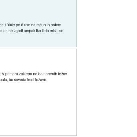
 pade 1000x po 8 usd na račun in potem
 men ne zgodi ampak tko ti da mislit se
je. V primeru zaklepa ne bo nobenih težav.
ypala, bo seveda imel težave.