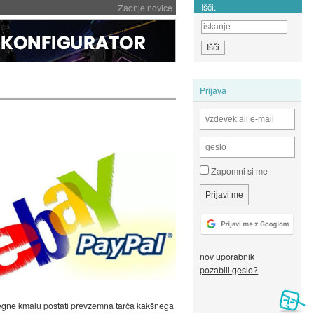
Išči:
Zadnje novice
Prijava
Zapomni si me
nov uporabnik
pozabili geslo?
utegne kmalu postati prevzemna tarča kakšnega