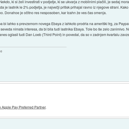
kdo, ki si želi investirati v podjetje, ki se ukvarja z mobilnimi plačili, je sedaj moral
 da je lastnik le 2% podjetja, je največji pritisk prihajal ravno iz njegove strani. K
no. Donahoe je očitno res nesposoben, kar Icahn že ves čas omenja.
baba bi lahko s prevzemom novega Ebaya z lahkoto prodrla na ameriški trg, za Pay
i seveda nimata interesa, da bi bila tudi lastnika Ebaya. Tole bo še zelo zanimivo. N
nes oglasil tudi Dan Loeb (Third Point) in povedal, da so v zadnjem kvartalu zavzel
2e
 Apple Pay Preferred Partner
.