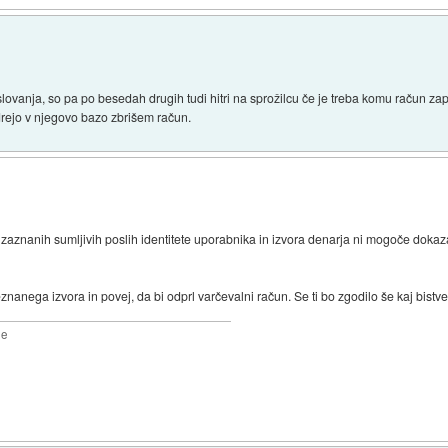
vanja, so pa po besedah drugih tudi hitri na sprožilcu če je treba komu račun zapre
vdrejo v njegovo bazo zbrišem račun.
aznanih sumljivih poslih identitete uporabnika in izvora denarja ni mogoče dokazat
anega izvora in povej, da bi odprl varčevalni račun. Se ti bo zgodilo še kaj bistv
2e