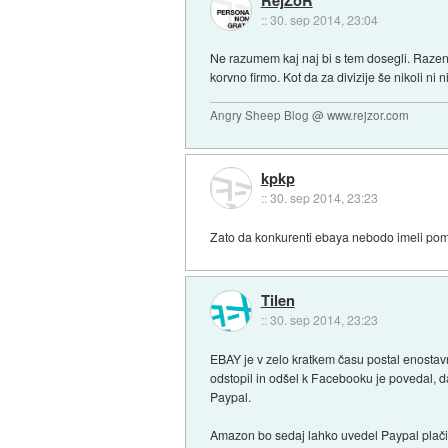
::
30. sep 2014, 23:04
Ne razumem kaj naj bi s tem dosegli. Razen t
korvno firmo. Kot da za divizije še nikoli ni ni
Angry Sheep Blog @ www.rejzor.com
kpkp
::
30. sep 2014, 23:23
Zato da konkurenti ebaya nebodo imeli pom
Tilen
::
30. sep 2014, 23:23
EBAY je v zelo kratkem času postal enostavn
odstopil in odšel k Facebooku je povedal, d
Paypal.
Amazon bo sedaj lahko uvedel Paypal plačila,