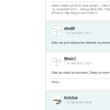
Hrabri mišek (od 2015 nova serija!) -> http:/
18. november 2011 - Umrl je Mark Hall, "oč
RTVSLO: http://tinyurl.com/74r9n7j
ales85
::
13. feb 2016, 18:11
Zato, ker je to obracunan dobicek na promet 
Magic1
::
14. feb 2016, 13:01
Zdej jaz nekaj ne razumem. Zakaj ne more vs
Magic
Invictus
::
14. feb 2016, 15:02