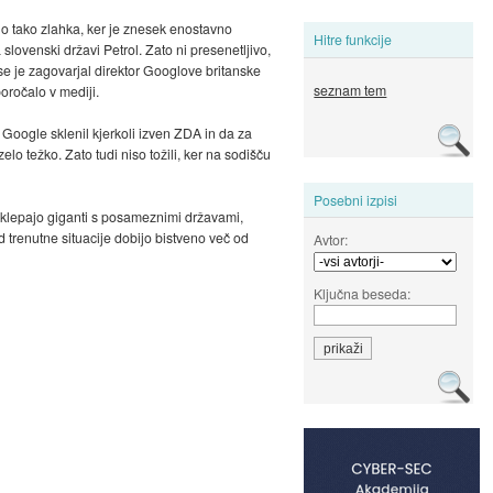
šlo tako zlahka, ker je znesek enostavno
Hitre funkcije
 slovenski državi Petrol. Zato ni presenetljivo,
 je zagovarjal direktor Googlove britanske
seznam tem
poročalo v mediji.
 Google sklenil kjerkoli izven ZDA in da za
o težko. Zato tudi niso tožili, ker na sodišču
Posebni izpisi
 sklepajo giganti s posameznimi državami,
d trenutne situacije dobijo bistveno več od
Avtor:
Ključna beseda: