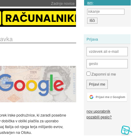
Išči:
Zadnje novice
 davka
Prijava
Zapomni si me
nov uporabnik
i prek irske podružnice, ki zaradi posebne
pozabili geslo?
 dobička v obliki plačila za uporabo
j Italija od njega terja milijardo evrov,
 ustvarjen na Otoku.