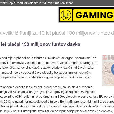
eto za večkratno uporabo
::
4. avg 2026 ob 19:41
Veliki Britaniji za 10 let plačal 130 milijonov funtov
0 let plačal 130 milijonov funtov davka
podjetje Alphabet se je z britanskimi davčnimi organi sporazumel, da
jonov funtov davkov, s čimer bodo poravnali vse stare grehe. Google je
U izkorišča raznovrstno davčno zakonodajo v različnih državah, tako
ih mesecih so evropske države okrepile boj zoper izmikanje plačilu
Evropske komisije
in
bilateralni dogovori o plačilu davkov
za nazaj.
 obdobje desetih let je dvignil precej prahu, saj so številni mnenja,
 je Velika Britanija drugi največji Googlov trg, takoj za ZDA, kjer so
kov, se zdijo očitki legitimni. A po drugi strani Google večino poslovanja v EU oprav
tu 2013 je na primer na svojo podružnico v Bermudih
prenesel
9,84 milijarde evrov
. Res pa je tudi, da Googlu podobni dogovori ne uidejo niti v ostalih večjih državah, sa
 se je v Veliki Britaniji tudi zavezal, da bo v prihodnje plačeval davek na dobiček,