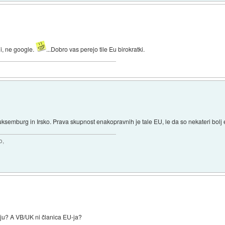
ni, ne google.
...Dobro vas perejo tile Eu birokratki.
uksemburg in Irsko. Prava skupnost enakopravnih je tale EU, le da so nekateri bolj 
o,
U-ju? A VB/UK ni članica EU-ja?