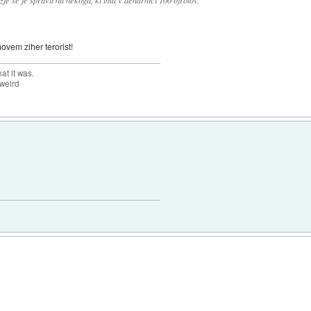
žje se je spravit na nekoga, ki ima v denarnici 100 ojrotov.
ovem ziher terorist!
at it was.
 weird