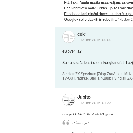
EU: Irska Applu nudila nedovoljeno drža
Eric Schmidt v Veliki Britaniji plača več d
Facebook lani plačal davek na dobiček po 0
Googlov šef o davkih in robotih
::
14. dec 
cekr
::
13. feb 2016, 00:00
eSlovenija?
Se ne splača bosti s temi konglomerati. Lažj
Sinclair ZX Spectrum [Zilog Z80A - 3.5 MHz,
TV-OUT, radirke, Sinclair-Basic], Sinclair Z
Jupito
::
13. feb 2016, 01:33
cekr
je
13. feb 2016 ob 00:00
izjavil
:
eSlovenija?