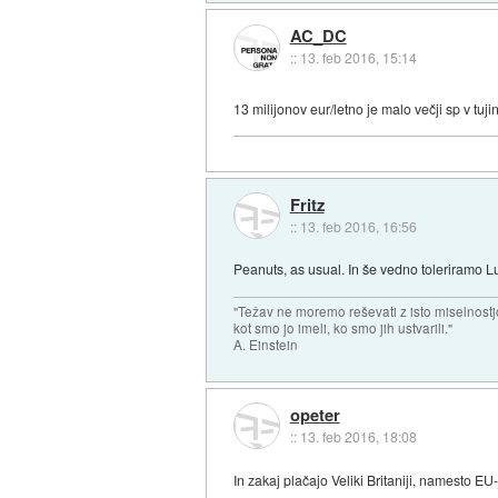
AC_DC
::
13. feb 2016, 15:14
13 milijonov eur/letno je malo večji sp v tuji
Fritz
::
13. feb 2016, 16:56
Peanuts, as usual. In še vedno toleriramo L
"Težav ne moremo reševati z isto miselnostj
kot smo jo imeli, ko smo jih ustvarili."
A. Einstein
opeter
::
13. feb 2016, 18:08
In zakaj plačajo Veliki Britaniji, namesto E