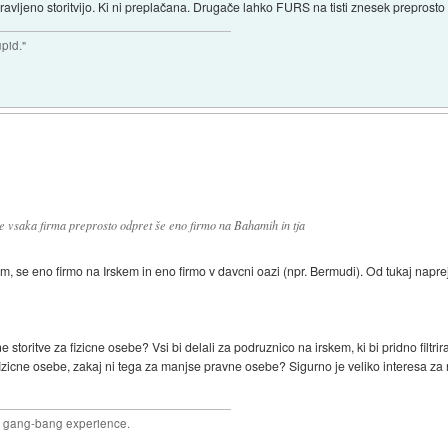
ravljeno storitvijo. Ki ni preplačana. Drugače lahko FURS na tisti znesek preprosto
upid."
 vsaka firma preprosto odpret še eno firmo na Bahamih in tja
, se eno firmo na Irskem in eno firmo v davcni oazi (npr. Bermudi). Od tukaj napre
toritve za fizicne osebe? Vsi bi delali za podruznico na irskem, ki bi pridno filtr
 fizicne osebe, zakaj ni tega za manjse pravne osebe? Sigurno je veliko interesa za
joy gang-bang experience.