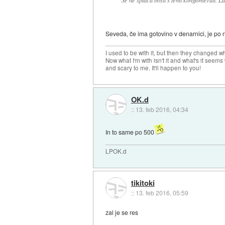
Se ne splača bosti s temi konglomerati. La
Seveda, če ima gotovino v denarnici, je po n
I used to be with it, but then they changed wh
Now what I'm with isn't it and what's it seems
and scary to me. It'll happen to you!
OK.d
::
13. feb 2016, 04:34
In to same po 500
LPOK.d
tikitoki
::
13. feb 2016, 05:59
zal je se res