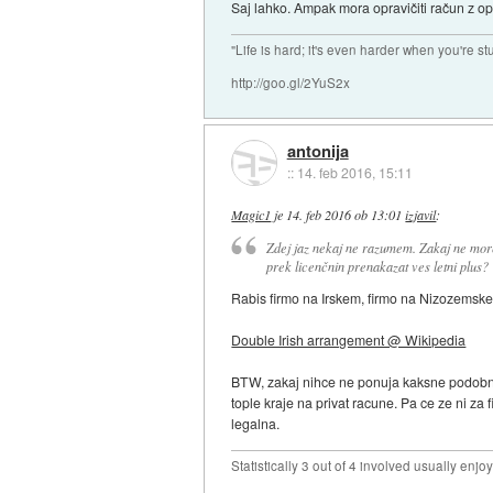
Saj lahko. Ampak mora opravičiti račun z op
"Life is hard; it's even harder when you're st
http://goo.gl/2YuS2x
antonija
::
14. feb 2016, 15:11
Magic1
je
14. feb 2016 ob 13:01
izjavil
:
Zdej jaz nekaj ne razumem. Zakaj ne more
prek licenčnin prenakazat ves letni plus?
Rabis firmo na Irskem, firmo na Nizozemskem
Double Irish arrangement @ Wikipedia
BTW, zakaj nihce ne ponuja kaksne podobne s
tople kraje na privat racune. Pa ce ze ni za
legalna.
Statistically 3 out of 4 involved usually en