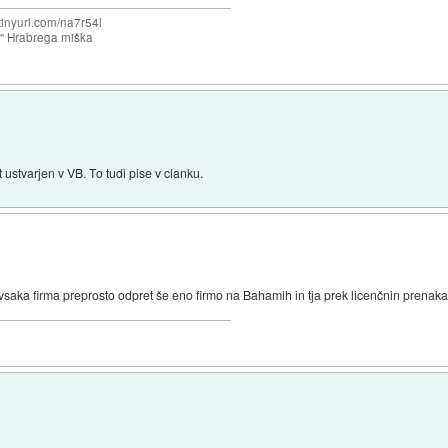
/tinyurl.com/na7r54l
e" Hrabrega miška
ustvarjen v VB. To tudi pise v clanku.
aka firma preprosto odpret še eno firmo na Bahamih in tja prek licenčnin prenakaz