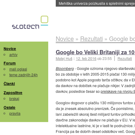
Evropska vesoljska agencija razvija svojo rak
Novice
»
Rezultati
»
Google bo 
Novice
Google bo Veliki Britaniji za 1
arhiv
Matej Huš
::
12. feb 2016
ob 23:55
Rezultati
Forum
Bloomberg
- Google oziroma njegovo starševsko 
mali oglasi
bo za obdobje v letih 2005-2015 plačal 130 mili
teme zadnjih 24h
podobno kot Apple pogosto tarča očitkov, da v E
Članki
da davkov na dobiček ne plačuje nikjer. V zadnj
davkov, posledice česar so
preiskave na nivoju 
Zaposlitve
brskaj
Googlov dogovor o plačilu 130 milijonov funtov za
Ostalo
da je znesek absolutno prenizek. Če pomislimo, da
pravila
lani zabeležili skoraj šest milijard funtov prihod
davčne zakonodaje davkov ne plačuje v EU. V le
intelektualne lastnine, ki je v lasti te podružnice
Francija pa še dobrih deset odstotkov več. Google