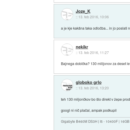
Joze_K
::
13. feb 2016, 10:06
a je kje kakšna taka odločba... in jo poslat
nekikr
::
13. feb 2016, 11:27
Bajnega dobička? 130 milijonov za deset let 
globoko grlo
::
13. feb 2016, 13:20
teh 130 miljončkov bo šlo direkt v žepe pro
googl ni nič plačal, ampak podkupil
Gigabyte B460M DS3H | I5 - 10400F | 16GB