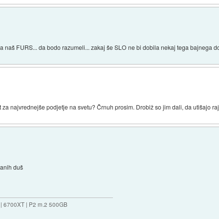
i na naš FURS... da bodo razumeli... zakaj še SLO ne bi dobila nekaj tega bajnega 
za najvrednejše podjetje na svetu? Črnuh prosim. Drobiž so jim dali, da utišajo rajo 
danih duš
 | 6700XT | P2 m.2 500GB