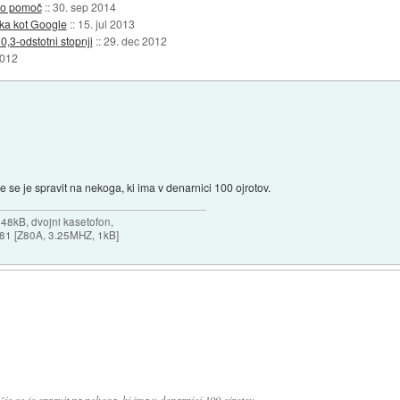
vno pomoč
::
30. sep 2014
avka kot Google
::
15. jul 2013
,3-odstotni stopnji
::
29. dec 2012
2012
e se je spravit na nekoga, ki ima v denarnici 100 ojrotov.
 48kB, dvojni kasetofon,
X-81 [Z80A, 3.25MHZ, 1kB]