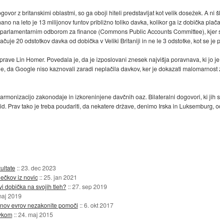
vor z britanskimi oblastmi, so ga oboji hiteli predstavljat kot velik dosežek. A ni 
ano na leto je 13 milijonov funtov približno toliko davka, kolikor ga iz dobička plača
d parlamentarnim odborom za finance (Commons Public Accounts Committee), kjer se
ačuje 20 odstotkov davka od dobička v Veliki Britaniji in ne le 3 odstotke, kot se je 
prave Lin Homer. Povedala je, da je izposlovani znesek najvišja poravnava, ki jo je
e, da Google niso kaznovali zaradi neplačila davkov, ker je dokazati malomarnost zel
rmonizacijo zakonodaje in izkoreninjene davčnih oaz. Bilateralni dogovori, ki jih
rid. Prav tako je treba poudariti, da nekatere države, denimo Irska in Luksemburg, o
ultate
::
23. dec 2023
lečkov iz novic
::
25. jan 2021
vi dobička na svojih tleh?
::
27. sep 2019
maj 2019
onov evrov nezakonite pomoči
::
6. okt 2017
avkom
::
24. maj 2015