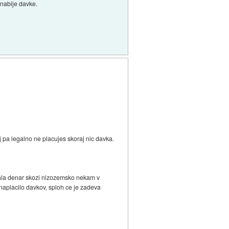
 nabije davke.
j pa legalno ne placujes skoraj nic davka.
irala denar skozi nizozemsko nekam v
 naplacilo davkov, sploh ce je zadeva