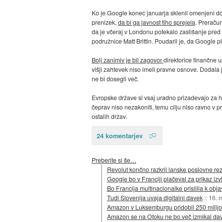
Ko je Google konec januarja sklenil omenjeni dogo
prenizek,
da bi ga javnost tiho sprejela
. Preračun
da je včeraj v Londonu potekalo zaslišanje pre
podružnice Matt Brittin. Poudaril je, da Google pl
Bolj zanimiv je bil zagovor
direktorice finančne u
višji zahtevek niso imeli pravne osnove. Dodala j
ne bi dosegli več.
Evropske države si vsaj uradno prizadevajo za ha
čeprav niso nezakoniti, temu cilju niso ravno v p
ostalih držav.
24 komentarjev
Preberite si še…
Revolut končno razkril lanske poslovne rez
Google bo v Franciji plačeval za prikaz izv
Bo Francija multinacionalke prisilila k obja
Tudi Slovenija uvaja digitalni davek
::
16. 
Amazon v Luksemburgu pridobil 250 milij
Amazon se na Otoku ne bo več izmikal d