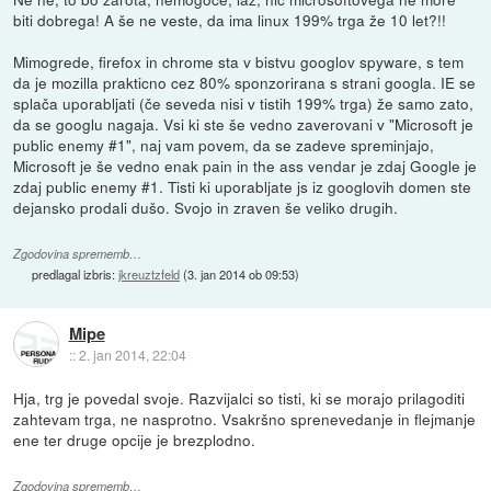
biti dobrega! A še ne veste, da ima linux 199% trga že 10 let?!!
Mimogrede, firefox in chrome sta v bistvu googlov spyware, s tem
da je mozilla prakticno cez 80% sponzorirana s strani googla. IE se
splača uporabljati (če seveda nisi v tistih 199% trga) že samo zato,
da se googlu nagaja. Vsi ki ste še vedno zaverovani v "Microsoft je
public enemy #1", naj vam povem, da se zadeve spreminjajo,
Microsoft je še vedno enak pain in the ass vendar je zdaj Google je
zdaj public enemy #1. Tisti ki uporabljate js iz googlovih domen ste
dejansko prodali dušo. Svojo in zraven še veliko drugih.
Zgodovina sprememb…
predlagal izbris:
jkreuztzfeld
(
3. jan 2014 ob 09:53
)
Mipe
::
2. jan 2014, 22:04
Hja, trg je povedal svoje. Razvijalci so tisti, ki se morajo prilagoditi
zahtevam trga, ne nasprotno. Vsakršno sprenevedanje in flejmanje
ene ter druge opcije je brezplodno.
Zgodovina sprememb…