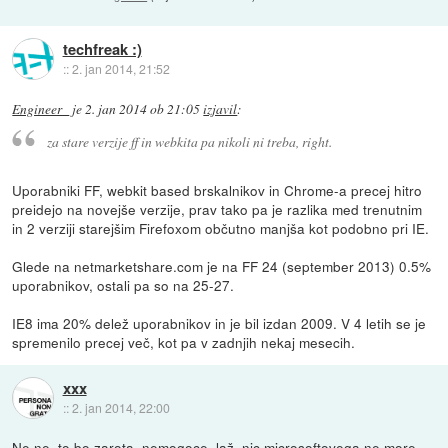
techfreak :)
::
2. jan 2014, 21:52
Engineer_
je
2. jan 2014 ob 21:05
izjavil
:
za stare verzije ff in webkita pa nikoli ni treba, right.
Uporabniki FF, webkit based brskalnikov in Chrome-a precej hitro
preidejo na novejše verzije, prav tako pa je razlika med trenutnim
in 2 verziji starejšim Firefoxom občutno manjša kot podobno pri IE.
Glede na netmarketshare.com je na FF 24 (september 2013) 0.5%
uporabnikov, ostali pa so na 25-27.
IE8 ima 20% delež uporabnikov in je bil izdan 2009. V 4 letih se je
spremenilo precej več, kot pa v zadnjih nekaj mesecih.
xxx
::
2. jan 2014, 22:00
Ne ne, to bo zarota, nemogoce, laž, nic microsoftovega ne more