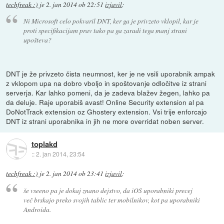
techfreak :)
je
2. jan 2014 ob 22:51
izjavil
:
Ni Microsoft celo pokvaril DNT, ker ga je privzeto vklopil, kar je
proti specifikacijam prav tako pa ga zaradi tega manj strani
upošteva?
DNT je že privzeto čista neumnost, ker je ne vsili uporabnik ampak
z vklopom upa na dobro vboljo in spoštovanje odločitve iz strani
serverja. Kar lahko pomeni, da je zadeva blažev žegen, lahko pa
da deluje. Raje uporabiš avast! Online Security extension al pa
DoNotTrack extension oz Ghostery extension. Vsi trije enforcajo
DNT iz strani uporabnika in jih ne more overridat noben server.
toplakd
::
2. jan 2014, 23:54
techfreak :)
je
2. jan 2014 ob 23:41
izjavil
:
še vseeno pa je dokaj znano dejstvo, da iOS uporabniki precej
več brskajo preko svojih tablic ter mobilnikov, kot pa uporabniki
Androida.