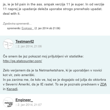
ja, ie je bil pain in the ass. ampak verzija 11 je super. In od verzije
11 naprej je upadanje deleža uporabe strogo prenehalo upadat.
deal with it.
Zgodovina sprememb…
spremenilo:
Engineer_
(
2. jan 2014 ob 21:06
)
Testman42
::
2. jan 2014, 21:06
Če smem še jaz pokazat moj priljubljeni vir statistike:
http://gs.statcounter.com/
Zelo verjamem da je ta Netmarketshare, ki je uporabljen v novici
kot vir, zelo ameriški.
In pa zanima me, če kdo ve, kaj se je dogajalo od julija do oktorbra
v Severni Ameriki, da je IE rastel. To se je poznalo predvsem v
ZDA
in
Kanadi
.
Engineer_
::
2. jan 2014, 21:07