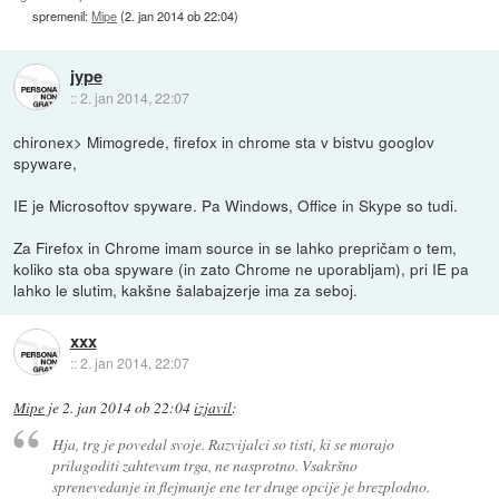
spremenil:
Mipe
(
2. jan 2014 ob 22:04
)
jype
::
2. jan 2014, 22:07
chironex> Mimogrede, firefox in chrome sta v bistvu googlov
spyware,
IE je Microsoftov spyware. Pa Windows, Office in Skype so tudi.
Za Firefox in Chrome imam source in se lahko prepričam o tem,
koliko sta oba spyware (in zato Chrome ne uporabljam), pri IE pa
lahko le slutim, kakšne šalabajzerje ima za seboj.
xxx
::
2. jan 2014, 22:07
Mipe
je
2. jan 2014 ob 22:04
izjavil
:
Hja, trg je povedal svoje. Razvijalci so tisti, ki se morajo
prilagoditi zahtevam trga, ne nasprotno. Vsakršno
sprenevedanje in flejmanje ene ter druge opcije je brezplodno.