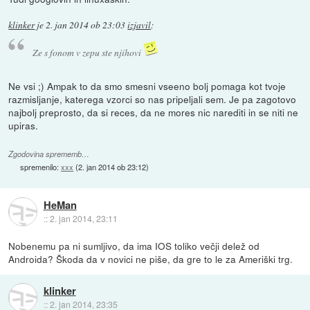
klinker
je
2. jan 2014 ob 23:03
izjavil
:
Ze s fonom v zepu ste njihovi
Ne vsi ;) Ampak to da smo smesni vseeno bolj pomaga kot tvoje
razmisljanje, katerega vzorci so nas pripeljali sem. Je pa zagotovo
najbolj preprosto, da si reces, da ne mores nic narediti in se niti ne
upiras.
Zgodovina sprememb…
spremenilo:
xxx
(
2. jan 2014 ob 23:12
)
HeMan
::
2. jan 2014, 23:11
Nobenemu pa ni sumljivo, da ima IOS toliko večji delež od
Androida? Škoda da v novici ne piše, da gre to le za Ameriški trg.
klinker
::
2. jan 2014, 23:35