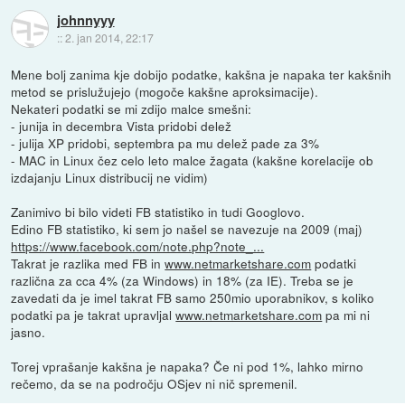
johnnyyy
::
2. jan 2014, 22:17
Mene bolj zanima kje dobijo podatke, kakšna je napaka ter kakšnih
metod se prislužujejo (mogoče kakšne aproksimacije).
Nekateri podatki se mi zdijo malce smešni:
- junija in decembra Vista pridobi delež
- julija XP pridobi, septembra pa mu delež pade za 3%
- MAC in Linux čez celo leto malce žagata (kakšne korelacije ob
izdajanju Linux distribucij ne vidim)
Zanimivo bi bilo videti FB statistiko in tudi Googlovo.
Edino FB statistiko, ki sem jo našel se navezuje na 2009 (maj)
https://www.facebook.com/note.php?note_...
Takrat je razlika med FB in
www.netmarketshare.com
podatki
različna za cca 4% (za Windows) in 18% (za IE). Treba se je
zavedati da je imel takrat FB samo 250mio uporabnikov, s koliko
podatki pa je takrat upravljal
www.netmarketshare.com
pa mi ni
jasno.
Torej vprašanje kakšna je napaka? Če ni pod 1%, lahko mirno
rečemo, da se na področju OSjev ni nič spremenil.