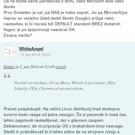
Da ne boste samo pametovali o temu, kako Microsoft dela neko
škodo.
Prvo Snowden je car, pa NSA je treba zapret...ko pa Microsoft(pa
čeprav so verjetno želeli delati škodo Googlu) prižge neko
nastavitev, ki bi morala biti DEFAULT standard BREZ dodatnih
flagov, je pa špijoniranje naenkrat OK.
Dvojna merila?
WhiteAngel
::
3. jan 2014, 00:21
klinker
je
2. jan 2014 ob 23:03
izjavil
:
Povsod vas trackajo...bli na Macu, Winsih al pa Linuxu...IEju,
Safariju, FFju, Chromeu al necem tretjem.
Preveč posplošuješ. Na večini Linux distribucij imaš dostopno
izvorno kodo vsega od jedra navzgor. Če si paranoik in imaš čas,
lahko zagotoviš nesledljivost. Jaz v glavnem zaupam
Debianovcem, da mi pripravijo OS z brskalnikom brez nesnage.
Sledili in prisluškovali bi ti lahko edino še na strojnem nivoju s