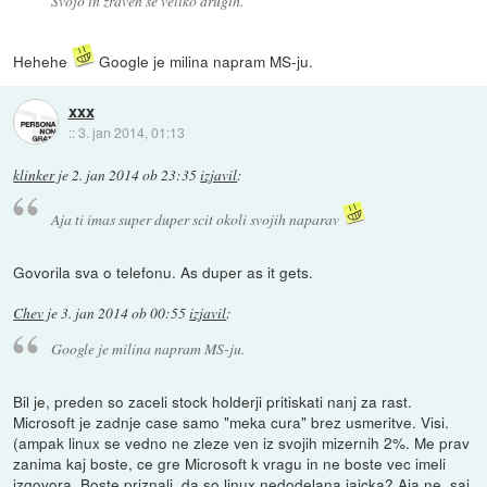
Svojo in zraven še veliko drugih.
Hehehe
Google je milina napram MS-ju.
xxx
::
3. jan 2014, 01:13
klinker
je
2. jan 2014 ob 23:35
izjavil
:
Aja ti imas super duper scit okoli svojih naparav
Govorila sva o telefonu. As duper as it gets.
Chev
je
3. jan 2014 ob 00:55
izjavil
:
Google je milina napram MS-ju.
Bil je, preden so zaceli stock holderji pritiskati nanj za rast.
Microsoft je zadnje case samo "meka cura" brez usmeritve. Visi.
(ampak linux se vedno ne zleze ven iz svojih mizernih 2%. Me prav
zanima kaj boste, ce gre Microsoft k vragu in ne boste vec imeli
izgovora. Boste priznali, da so linux nedodelana jajcka? Aja ne, saj