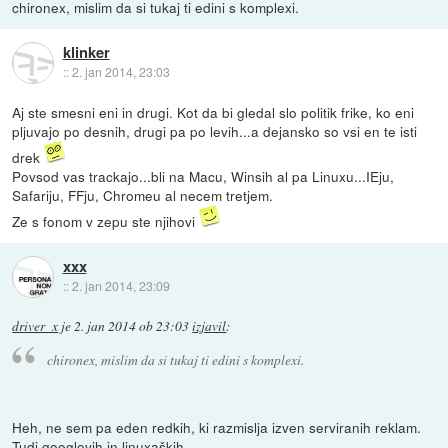
chironex, mislim da si tukaj ti edini s komplexi.
klinker
::
2. jan 2014, 23:03
Aj ste smesni eni in drugi. Kot da bi gledal slo politik frike, ko eni
pljuvajo po desnih, drugi pa po levih...a dejansko so vsi en te isti
drek
Povsod vas trackajo...bli na Macu, Winsih al pa Linuxu...IEju,
Safariju, FFju, Chromeu al necem tretjem.
Ze s fonom v zepu ste njihovi
xxx
::
2. jan 2014, 23:09
driver_x
je
2. jan 2014 ob 23:03
izjavil
:
chironex, mislim da si tukaj ti edini s komplexi.
Heh, ne sem pa eden redkih, ki razmislja izven serviranih reklam.
Tudi googlovih in linuxaških.