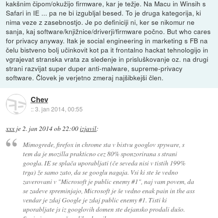
kakšnim čipom/okužijo firmware, kar je težje. Na Macu in Winsih s
Safari in IE ... pa ne bi izgubljal besed. To je druga kategorija, ki
nima veze z zasebnostjo. Je po definiciji ni, ker se nikomur ne
sanja, kaj software/knjižnice/driverji/firmware počno. But who cares
for privacy anyway. Itak je social engineering in marketing s FB na
čelu bistveno bolj učinkovit kot pa it frontalno hackat tehnologijo in
vgrajevat stranska vrata za sledenje in prisluškovanje oz. na drugi
strani razvijat super duper anti-malware, supreme-privacy
software. Človek je verjetno zmeraj najšibkejši člen.
Chev
::
3. jan 2014, 00:55
xxx
je
2. jan 2014 ob 22:00
izjavil
:
Mimogrede, firefox in chrome sta v bistvu googlov spyware, s
tem da je mozilla prakticno cez 80% sponzorirana s strani
googla. IE se splača uporabljati (če seveda nisi v tistih 199%
trga) že samo zato, da se googlu nagaja. Vsi ki ste še vedno
zaverovani v "Microsoft je public enemy #1", naj vam povem, da
se zadeve spreminjajo, Microsoft je še vedno enak pain in the ass
vendar je zdaj Google je zdaj public enemy #1. Tisti ki
uporabljate js iz googlovih domen ste dejansko prodali dušo.