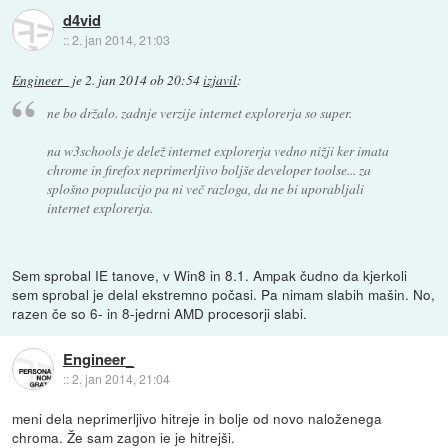
d4vid
::
2. jan 2014, 21:03
Engineer_
je
2. jan 2014 ob 20:54
izjavil
:
ne bo držalo. zadnje verzije internet explorerja so super.
na w3schools je delež internet explorerja vedno nižji ker imata
chrome in firefox neprimerljivo boljše developer toolse... za
splošno populacijo pa ni več razloga, da ne bi uporabljali
internet explorerja.
Sem sprobal IE tanove, v Win8 in 8.1. Ampak čudno da kjerkoli
sem sprobal je delal ekstremno počasi. Pa nimam slabih mašin. No,
razen če so 6- in 8-jedrni AMD procesorji slabi.
Engineer_
::
2. jan 2014, 21:04
meni dela neprimerljivo hitreje in bolje od novo naloženega
chroma. Že sam zagon ie je hitrejši.