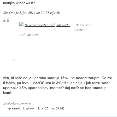
manjka windows 8?
Slo-One
je
2. jan 2014 ob 20:58
izjavil
:
IE več kot
očitno
vodi, oh wait...
Vir
viru, ki reče da je uporaba safarija 15%...ne morem zaupat. Če mu
ti lahko, pa izvoli. MacOS ima le 3% tržni delež a kljub temu safari
uporablja 15% uporabnikov internet? daj no:D ne bodi standup
komik.
Zgodovina sprememb…
spremenilo:
Engineer_
(
2. jan 2014 ob 21:01
)