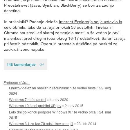
Preostali svet (Java, Symbian, BlackBerry) se bori za zadnjo
desetino.
In brskalniki? Padanje deleža
Internet Explorerja se je ustavilo in
celo obrnilo
, tako da vztraja pri okoli 58 odstotkih. Firefox in
Chrome sta sredi leti skoraj zamenjala mesti, a še vedno je prvi
malenkost pred drugim (oba okrog 16-17 odstotkov). Safari vztraja
pri šestih odstotkih, Opera in preostala druščina pa poskrbi za
zaokrožitveno napako.
148 komentarjev
Preberite si še…
Linuxov delež na namiznih računalnikih še vedno raste
::
22. avg
2024
Windows 7 noče umreti
::
4. nov 2020
Windows 10 še ni prehitel XP-jev
::
2. nov 2015
Leto dni po koncu podpore Windows XP še vedno brca
::
24. mar
2015
Windows 8.1 za kar 70 odstotkov cenejši
::
23. feb 2014
Sedmica končno prehitela XP
::
2. sep 2012