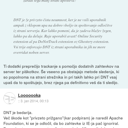
zaradi tega manj strani upošteva?
DNT je že privzeto čista neumnost, ker je ne vsili uporabnik
ampak z vklopom upa na dobro vboljo in spoštovanje odločitve
iz strani serverja. Kar lahko pomeni, da je zadeva blažev žegen,
lahko pa da deluje. Raje uporabiš avast! Online Security
extension al pa DoNotTrack extension oz Ghostery extension.
Vsi trije enforcajo DNT iz strani uporabnika in jih ne more
overridat noben server.
Ti dodatki preprečijo trackanje s pomočjo dodatnih zahtevkov na
server ter piškotkov. Še vseeno pa obstajajo metode sledenja, ki
so popolnoma na strani strežnika in pri takih lahko pri DNT vsaj
upaš da to spoštujejo, brez njega pa definitivno veš da ti sledijo.
Looooooka
::
3. jan 2014, 00:13
DNT je bedarija.
Več škode kot "privzeto prižgano"(kar podpiram) je naredil Apache
Foundation, ki se je odločil, da bo zahtevke iz IE-ja pač ignoriral.