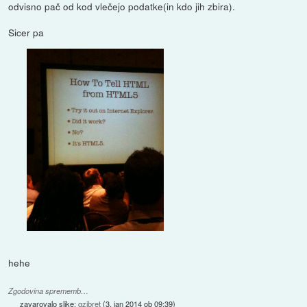
odvisno pač od kod vlečejo podatke(in kdo jih zbira).
Sicer pa
hehe
Zgodovina sprememb…
zavarovalo slike:
gzibret
(
3. jan 2014 ob 09:39
)