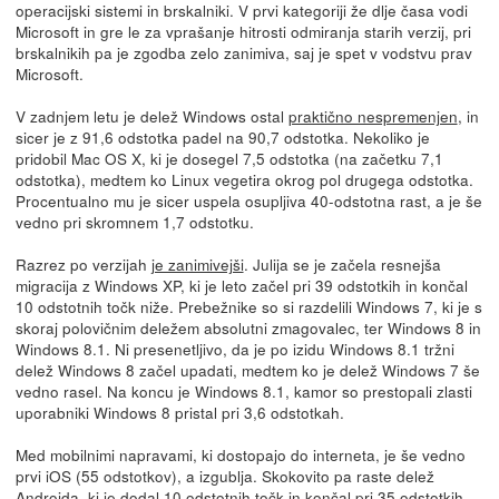
operacijski sistemi in brskalniki. V prvi kategoriji že dlje časa vodi
Microsoft in gre le za vprašanje hitrosti odmiranja starih verzij, pri
brskalnikih pa je zgodba zelo zanimiva, saj je spet v vodstvu prav
Microsoft.
V zadnjem letu je delež Windows ostal
praktično nespremenjen
, in
sicer je z 91,6 odstotka padel na 90,7 odstotka. Nekoliko je
pridobil Mac OS X, ki je dosegel 7,5 odstotka (na začetku 7,1
odstotka), medtem ko Linux vegetira okrog pol drugega odstotka.
Procentualno mu je sicer uspela osupljiva 40-odstotna rast, a je še
vedno pri skromnem 1,7 odstotku.
Razrez po verzijah
je zanimivejši
. Julija se je začela resnejša
migracija z Windows XP, ki je leto začel pri 39 odstotkih in končal
10 odstotnih točk niže. Prebežnike so si razdelili Windows 7, ki je s
skoraj polovičnim deležem absolutni zmagovalec, ter Windows 8 in
Windows 8.1. Ni presenetljivo, da je po izidu Windows 8.1 tržni
delež Windows 8 začel upadati, medtem ko je delež Windows 7 še
vedno rasel. Na koncu je Windows 8.1, kamor so prestopali zlasti
uporabniki Windows 8 pristal pri 3,6 odstotkah.
Med mobilnimi napravami, ki dostopajo do interneta, je še vedno
prvi iOS (55 odstotkov), a izgublja. Skokovito pa raste delež
Androida, ki je dodal 10 odstotnih točk in končal pri 35 odstotkih.