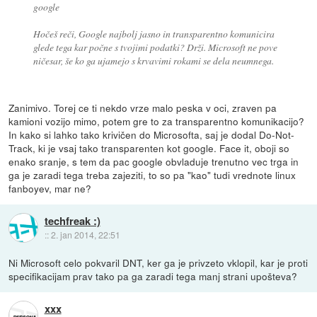
google
Hočeš reči, Google najbolj jasno in transparentno komunicira
glede tega kar počne s tvojimi podatki? Drži. Microsoft ne pove
ničesar, še ko ga ujamejo s krvavimi rokami se dela neumnega.
Zanimivo. Torej ce ti nekdo vrze malo peska v oci, zraven pa
kamioni vozijo mimo, potem gre to za transparentno komunikacijo?
In kako si lahko tako krivičen do Microsofta, saj je dodal Do-Not-
Track, ki je vsaj tako transparenten kot google. Face it, oboji so
enako sranje, s tem da pac google obvladuje trenutno vec trga in
ga je zaradi tega treba zajeziti, to so pa "kao" tudi vrednote linux
fanboyev, mar ne?
techfreak :)
::
2. jan 2014, 22:51
Ni Microsoft celo pokvaril DNT, ker ga je privzeto vklopil, kar je proti
specifikacijam prav tako pa ga zaradi tega manj strani upošteva?
xxx