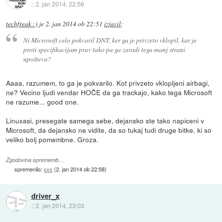
::
2. jan 2014, 22:56
techfreak :)
je
2. jan 2014 ob 22:51
izjavil
:
Ni Microsoft celo pokvaril DNT, ker ga je privzeto vklopil, kar je
proti specifikacijam prav tako pa ga zaradi tega manj strani
upošteva?
Aaaa, razumem, to ga je pokvarilo. Kot privzeto vklopljeni airbagi,
ne? Vecino ljudi vendar HOČE da ga trackajo, kako tega Microsoft
ne razume... good one.
Linuxasi, presegate samega sebe, dejansko ste tako napiceni v
Microsoft, da dejansko ne vidite, da so tukaj tudi druge bitke, ki so
veliko bolj pomembne. Groza.
Zgodovina sprememb…
spremenilo:
xxx
(
2. jan 2014 ob 22:58
)
driver_x
::
2. jan 2014, 23:03