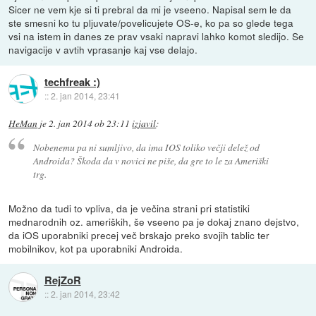
Sicer ne vem kje si ti prebral da mi je vseeno. Napisal sem le da
ste smesni ko tu pljuvate/povelicujete OS-e, ko pa so glede tega
vsi na istem in danes ze prav vsaki napravi lahko komot sledijo. Se
navigacije v avtih vprasanje kaj vse delajo.
techfreak :)
::
2. jan 2014, 23:41
HeMan
je
2. jan 2014 ob 23:11
izjavil
:
Nobenemu pa ni sumljivo, da ima IOS toliko večji delež od
Androida? Škoda da v novici ne piše, da gre to le za Ameriški
trg.
Možno da tudi to vpliva, da je večina strani pri statistiki
mednarodnih oz. ameriških, še vseeno pa je dokaj znano dejstvo,
da iOS uporabniki precej več brskajo preko svojih tablic ter
mobilnikov, kot pa uporabniki Androida.
RejZoR
::
2. jan 2014, 23:42