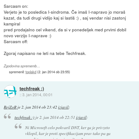
Sarcasm on:
Verjeto je to posledica I-sindroma. Če imaš I-napravo jo moraš
kazat, da tudi drugi vidijo kaj si lastiš :) , saj vendar nisi zastonj
kampiral
pred prodajalno cel vikend, da si v ponedeljek med prvimi dobil
novo verzijo I-naprave :)
Sarcasm off:
Zgoraj napisano ne leti na tebe Techfreak.
Zgodovina sprememb…
spremenil:
toplakd
(
2. jan 2014 ob 23:55
)
techfreak :)
::
3. jan 2014, 00:01
RejZoR
je
2. jan 2014 ob 23:42
izjavil
:
techfreak :)
je
2. jan 2014 ob 22:51
izjavil
:
Ni Microsoft celo pokvaril DNT, ker ga je privzeto
vklopil, kar je proti specifikacijam prav tako pa ga