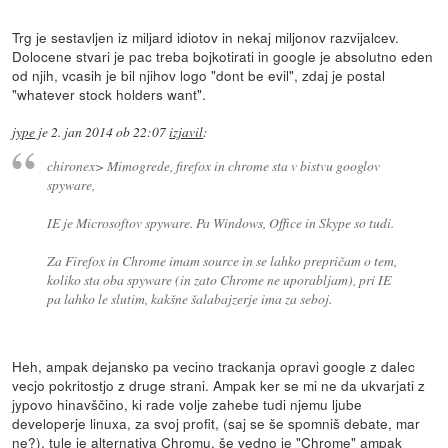
Trg je sestavljen iz miljard idiotov in nekaj miljonov razvijalcev.
Dolocene stvari je pac treba bojkotirati in google je absolutno eden
od njih, vcasih je bil njihov logo "dont be evil", zdaj je postal
"whatever stock holders want".
jype
je
2. jan 2014 ob 22:07
izjavil
:
chironex> Mimogrede, firefox in chrome sta v bistvu googlov
spyware,
IE je Microsoftov spyware. Pa Windows, Office in Skype so tudi.
Za Firefox in Chrome imam source in se lahko prepričam o tem,
koliko sta oba spyware (in zato Chrome ne uporabljam), pri IE
pa lahko le slutim, kakšne šalabajzerje ima za seboj.
Heh, ampak dejansko pa vecino trackanja opravi google z dalec
vecjo pokritostjo z druge strani. Ampak ker se mi ne da ukvarjati z
jypovo hinavščino, ki rade volje zahebe tudi njemu ljube
developerje linuxa, za svoj profit, (saj se še spomniš debate, mar
ne?), tule je alternativa Chromu, še vedno je "Chrome" ampak