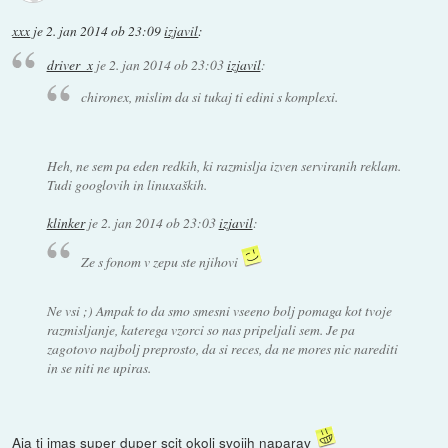
xxx
je
2. jan 2014 ob 23:09
izjavil
:
driver_x
je
2. jan 2014 ob 23:03
izjavil
:
chironex, mislim da si tukaj ti edini s komplexi.
Heh, ne sem pa eden redkih, ki razmislja izven serviranih reklam.
Tudi googlovih in linuxaških.
klinker
je
2. jan 2014 ob 23:03
izjavil
:
Ze s fonom v zepu ste njihovi
Ne vsi ;) Ampak to da smo smesni vseeno bolj pomaga kot tvoje
razmisljanje, katerega vzorci so nas pripeljali sem. Je pa
zagotovo najbolj preprosto, da si reces, da ne mores nic narediti
in se niti ne upiras.
Aja ti imas super duper scit okoli svojih naparav