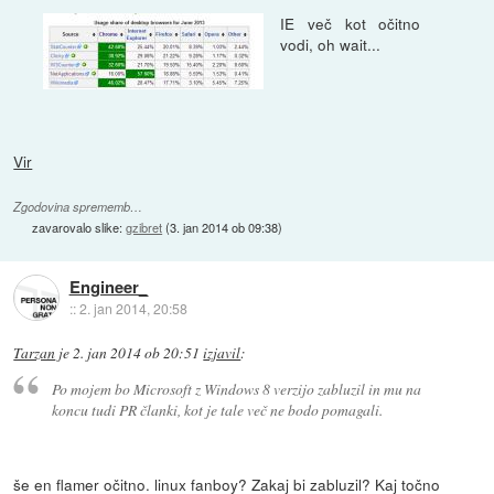
IE več kot očitno
vodi, oh wait...
Vir
Zgodovina sprememb…
zavarovalo slike:
gzibret
(
3. jan 2014 ob 09:38
)
Engineer_
::
2. jan 2014, 20:58
Tarzan
je
2. jan 2014 ob 20:51
izjavil
:
Po mojem bo Microsoft z Windows 8 verzijo zabluzil in mu na
koncu tudi PR članki, kot je tale več ne bodo pomagali.
še en flamer očitno. linux fanboy? Zakaj bi zabluzil? Kaj točno