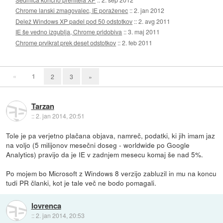
Chrome lanski zmagovalec, IE poraženec
::
2. jan 2012
Delež Windows XP padel pod 50 odstotkov
::
2. avg 2011
IE še vedno izgublja, Chrome pridobiva
::
3. maj 2011
Chrome prvikrat prek deset odstotkov
::
2. feb 2011
«
1
2
3
»
Tarzan
::
2. jan 2014, 20:51
Tole je pa verjetno plačana objava, namreč, podatki, ki jih imam jaz
na voljo (5 milijonov mesečni doseg - worldwide po Google
Analytics) pravijo da je IE v zadnjem mesecu komaj še nad 5%.
Po mojem bo Microsoft z Windows 8 verzijo zabluzil in mu na koncu
tudi PR članki, kot je tale več ne bodo pomagali.
lovrenca
::
2. jan 2014, 20:53