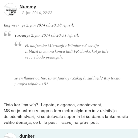
Nummy
::
2. jan 2014, 22:23
Engineer_
je
2. jan 2014 ob 20:58
izjavil
:
Tarzan
je
2. jan 2014 ob 20:51
izjavil
:
Po mojem bo Microsoft z Windows 8 verzijo
zabluzil in mu na koncu tudi PR članki, kot je tale
več ne bodo pomagali.
še en flamer očitno. linux fanboy? Zakaj bi zabluzil? Kaj točno
manjka windows 8?
Tisto kar ima win7. Lepota, eleganca, enostavnost,...
MS se je ustrelu v nogo s tem metro style-om in z ukinitvijo
določenih stvari, ki so delovale super in bi še danes lahko nosile
veliko denarja, če bi le pustili razvoj na pravi poti.
dunker