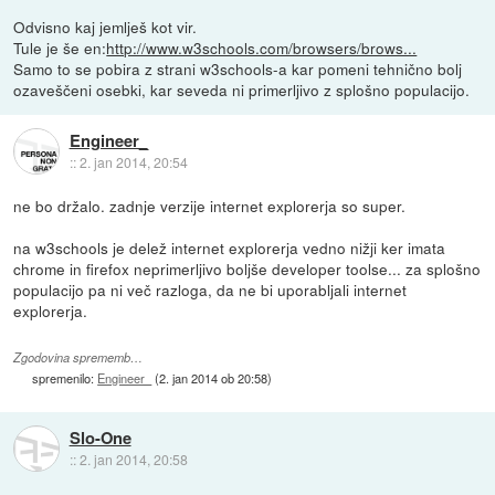
Odvisno kaj jemlješ kot vir.
Tule je še en:
http://www.w3schools.com/browsers/brows...
Samo to se pobira z strani w3schools-a kar pomeni tehnično bolj
ozaveščeni osebki, kar seveda ni primerljivo z splošno populacijo.
Engineer_
::
2. jan 2014, 20:54
ne bo držalo. zadnje verzije internet explorerja so super.
na w3schools je delež internet explorerja vedno nižji ker imata
chrome in firefox neprimerljivo boljše developer toolse... za splošno
populacijo pa ni več razloga, da ne bi uporabljali internet
explorerja.
Zgodovina sprememb…
spremenilo:
Engineer_
(
2. jan 2014 ob 20:58
)
Slo-One
::
2. jan 2014, 20:58