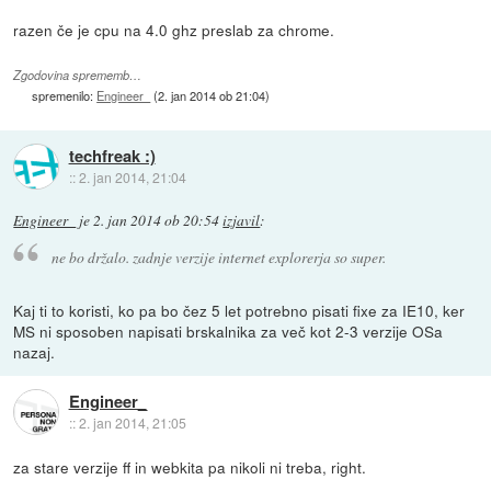
razen če je cpu na 4.0 ghz preslab za chrome.
Zgodovina sprememb…
spremenilo:
Engineer_
(
2. jan 2014 ob 21:04
)
techfreak :)
::
2. jan 2014, 21:04
Engineer_
je
2. jan 2014 ob 20:54
izjavil
:
ne bo držalo. zadnje verzije internet explorerja so super.
Kaj ti to koristi, ko pa bo čez 5 let potrebno pisati fixe za IE10, ker
MS ni sposoben napisati brskalnika za več kot 2-3 verzije OSa
nazaj.
Engineer_
::
2. jan 2014, 21:05
za stare verzije ff in webkita pa nikoli ni treba, right.