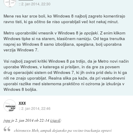
::
2. jan 2014, 22:30
Mene res kar srce boli, ko Windows 8 najbolj zagreto komentirajo
ravno tisti, ki ga očitno še niso uporabljali več kot nekaj minut.
Metro uporabniški vmesnik v Windows 8 je
. Z enim klikom
opcijski
Windows tipke si na starem, klasičnem namizju. Od tega trenutka
naprej so Windows 8 samo izboljšana, speglana, bolj uporabna
verzija Windows 7.
Vsi najbolj zagreti kritiki Windows 8 pa trdijo, da je Metro novi način
uporabe Windows, v katerega si prisiljen, in da gre za povsem
drug operacijski sistem od Windows 7, ki jih ovira prid delu in ki ga
niti ne znajo uporabljat. Realna slika pa kaže, da pri vsakodnevni
uporabi razlike med sistemoma praktično ni oziroma je izkušnja v
Windows 8 boljša.
xxx
::
2. jan 2014, 22:46
jype
je
2. jan 2014 ob 22:14
izjavil
:
chironex> Heh, ampak dejansko pa vecino trackanja opravi