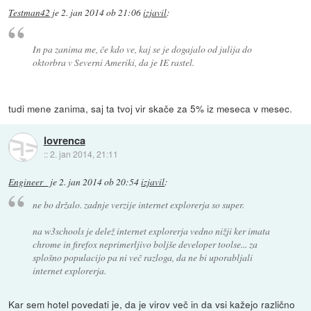
Testman42
je
2. jan 2014 ob 21:06
izjavil
:
In pa zanima me, če kdo ve, kaj se je dogajalo od julija do
oktorbra v Severni Ameriki, da je IE rastel.
tudi mene zanima, saj ta tvoj vir skače za 5% iz meseca v mesec.
lovrenca
::
2. jan 2014, 21:11
Engineer_
je
2. jan 2014 ob 20:54
izjavil
:
ne bo držalo. zadnje verzije internet explorerja so super.
na w3schools je delež internet explorerja vedno nižji ker imata
chrome in firefox neprimerljivo boljše developer toolse... za
splošno populacijo pa ni več razloga, da ne bi uporabljali
internet explorerja.
Kar sem hotel povedati je, da je virov več in da vsi kažejo različno