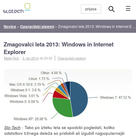
☰
Novice
»
Operacijski sistemi
»
Zmagovalci leta 2013: Windows in Internet Explorer
Zmagovalci leta 2013: Windows in Internet
Explorer
Matej Huš
::
2. jan 2014
ob 20:32
Operacijski sistemi
- Tako po izteku leta se spodobi pogledati, koliko
Slo-Tech
odstotkov tržnega deleža so pridobili ali izgubili najpopularnejši