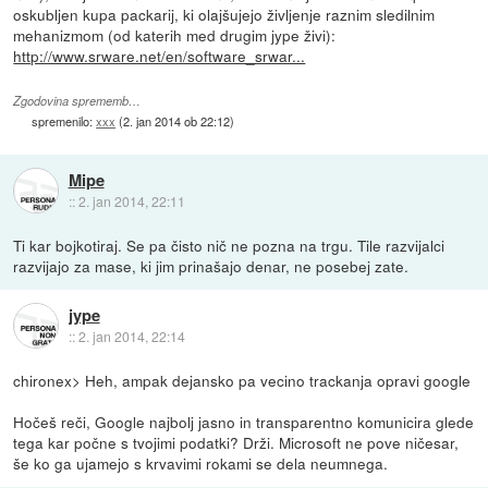
oskubljen kupa packarij, ki olajšujejo življenje raznim sledilnim
mehanizmom (od katerih med drugim jype živi):
http://www.srware.net/en/software_srwar...
Zgodovina sprememb…
spremenilo:
xxx
(
2. jan 2014 ob 22:12
)
Mipe
::
2. jan 2014, 22:11
Ti kar bojkotiraj. Se pa čisto nič ne pozna na trgu. Tile razvijalci
razvijajo za mase, ki jim prinašajo denar, ne posebej zate.
jype
::
2. jan 2014, 22:14
chironex> Heh, ampak dejansko pa vecino trackanja opravi google
Hočeš reči, Google najbolj jasno in transparentno komunicira glede
tega kar počne s tvojimi podatki? Drži. Microsoft ne pove ničesar,
še ko ga ujamejo s krvavimi rokami se dela neumnega.