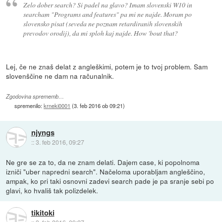
Zelo dober search? Si padel na glavo? Imam slovenski W10 in
searcham "Programs and features" pa mi ne najde. Moram po
slovensko pisat (seveda ne poznam retardiranih slovenskih
prevodov orodij), da mi sploh kaj najde. How 'bout that?
Lej, če ne znaš delat z angleškimi, potem je to tvoj problem. Sam
slovenščine ne dam na računalnik.
Zgodovina sprememb…
spremenilo:
krneki0001
(
3. feb 2016 ob 09:21
)
njyngs
::
3. feb 2016, 09:27
Ne gre se za to, da ne znam delati. Dajem case, ki popolnoma
izniči "uber napredni search". Načeloma uporabljam angleščino,
ampak, ko pri taki osnovni zadevi search pade je pa sranje sebi po
glavi, ko hvališ tak polizdelek.
tikitoki