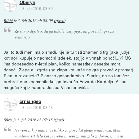
Oberyn
::
3. feb 2016, 08:39
Ribič
je
3. feb 2016 ob 08:09
izjavil
:
Že samo dejstvo, da ga takole vsiljujejo, mi pove, da gre za
svinarijo...
Ja, to tudi meni malo smrdi. Kje je tu tisti znameniti trg (aka ljudje
kot nori kupujejo nadmočni izdelek, stojijo v vrstah ponoči...)? MS
ima dobesedno n-letni plan, koliko namestitev desetke mora
doseči. Zlepa ali zgrda (no zlepa kot kaže ne gre preveč v promet).
Plan, a razumete? Plansko gospodarstvo. Sumim, da so tam čez
prebrali eno znamenito knjigo tovariša Edvarda Kardelja. Ali pa
mogoče kaj iz nabora Josipa Visarijonoviča.
crniangeo
::
3. feb 2016, 08:43
80ris
je
3. feb 2016 ob 07:15
izjavil
:
Ne vem zakaj imate vsi toliko za povedat glede windowsa. Meni
windows 10 dela kot je treba in sem z njim zelo zadovoljen, ja in