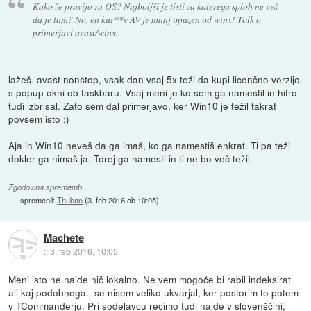
Kako že pravijo za OS? Najboljši je tisti za katerega sploh ne veš
da je tam? No, en kur**v AV je manj opazen od winx! Tolk o
primerjavi avast/winx.
lažeš. avast nonstop, vsak dan vsaj 5x teži da kupi licenčno verzijo
s popup okni ob taskbaru. Vsaj meni je ko sem ga namestil in hitro
tudi izbrisal. Zato sem dal primerjavo, ker Win10 je težil takrat
povsem isto :)
Aja in Win10 neveš da ga imaš, ko ga namestiš enkrat. Ti pa teži
dokler ga nimaš ja. Torej ga namesti in ti ne bo več težil.
Zgodovina sprememb…
spremenil:
Thuban
(
3. feb 2016 ob 10:05
)
Machete
::
3. feb 2016, 10:05
Meni isto ne najde nič lokalno. Ne vem mogoče bi rabil indeksirat
ali kaj podobnega.. se nisem veliko ukvarjal, ker postorim to potem
v TCommanderju. Pri sodelavcu recimo tudi najde v slovenščini,