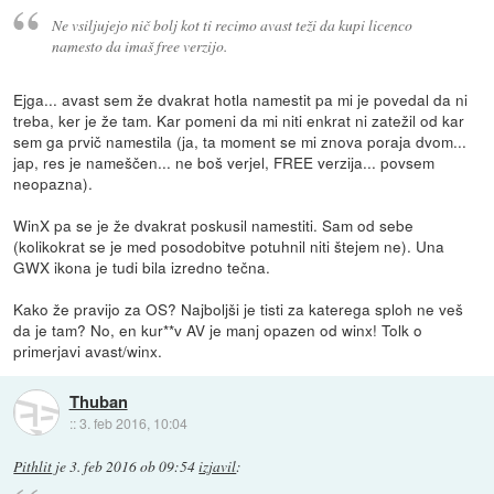
Ne vsiljujejo nič bolj kot ti recimo avast teži da kupi licenco
namesto da imaš free verzijo.
Ejga... avast sem že dvakrat hotla namestit pa mi je povedal da ni
treba, ker je že tam. Kar pomeni da mi niti enkrat ni zatežil od kar
sem ga prvič namestila (ja, ta moment se mi znova poraja dvom...
jap, res je nameščen... ne boš verjel, FREE verzija... povsem
neopazna).
WinX pa se je že dvakrat poskusil namestiti. Sam od sebe
(kolikokrat se je med posodobitve potuhnil niti štejem ne). Una
GWX ikona je tudi bila izredno tečna.
Kako že pravijo za OS? Najboljši je tisti za katerega sploh ne veš
da je tam? No, en kur**v AV je manj opazen od winx! Tolk o
primerjavi avast/winx.
Thuban
::
3. feb 2016, 10:04
Pithlit
je
3. feb 2016 ob 09:54
izjavil
: