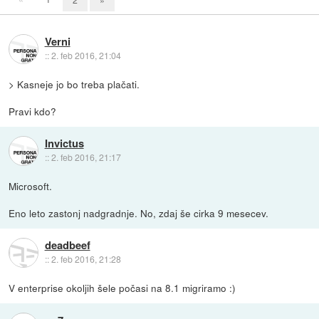
Verni
::
2. feb 2016, 21:04
> Kasneje jo bo treba plačati.
Pravi kdo?
Invictus
::
2. feb 2016, 21:17
Microsoft.
Eno leto zastonj nadgradnje. No, zdaj še cirka 9 mesecev.
deadbeef
::
2. feb 2016, 21:28
V enterprise okoljih šele počasi na 8.1 migriramo :)