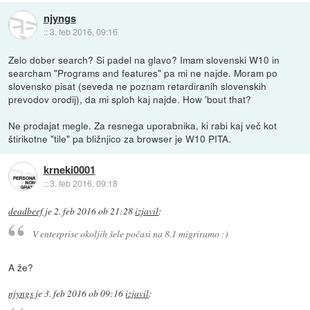
njyngs
::
3. feb 2016, 09:16
Zelo dober search? Si padel na glavo? Imam slovenski W10 in
searcham "Programs and features" pa mi ne najde. Moram po
slovensko pisat (seveda ne poznam retardiranih slovenskih
prevodov orodij), da mi sploh kaj najde. How 'bout that?
Ne prodajat megle. Za resnega uporabnika, ki rabi kaj več kot
štirikotne "tile" pa bližnjico za browser je W10 PITA.
krneki0001
::
3. feb 2016, 09:18
deadbeef
je
2. feb 2016 ob 21:28
izjavil
:
V enterprise okoljih šele počasi na 8.1 migriramo :)
A že?
njyngs
je
3. feb 2016 ob 09:16
izjavil
: