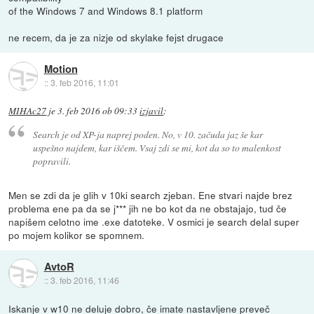
of the Windows 7 and Windows 8.1 platform
ne recem, da je za nizje od skylake fejst drugace
Motion
::
3. feb 2016, 11:01
MIHAc27
je
3. feb 2016 ob 09:33
izjavil
:
Search je od XP-ja naprej poden. No, v 10. začuda jaz še kar
uspešno najdem, kar iščem. Vsaj zdi se mi, kot da so to malenkost
popravili.
Men se zdi da je glih v 10ki search zjeban. Ene stvari najde brez
problema ene pa da se j*** jih ne bo kot da ne obstajajo, tud če
napišem celotno ime .exe datoteke. V osmici je search delal super
po mojem kolikor se spomnem.
AvtoR
::
3. feb 2016, 11:46
Iskanje v w10 ne deluje dobro, če imate nastavljene preveč