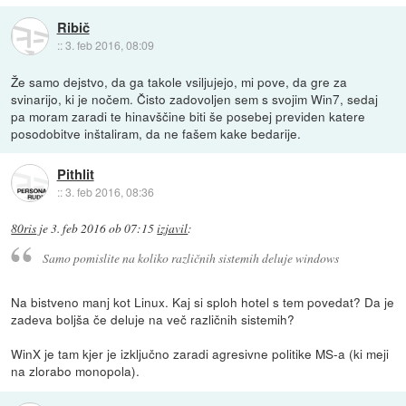
Ribič
::
3. feb 2016, 08:09
Že samo dejstvo, da ga takole vsiljujejo, mi pove, da gre za
svinarijo, ki je nočem. Čisto zadovoljen sem s svojim Win7, sedaj
pa moram zaradi te hinavščine biti še posebej previden katere
posodobitve inštaliram, da ne fašem kake bedarije.
Pithlit
::
3. feb 2016, 08:36
80ris
je
3. feb 2016 ob 07:15
izjavil
:
Samo pomislite na koliko različnih sistemih deluje windows
Na bistveno manj kot Linux. Kaj si sploh hotel s tem povedat? Da je
zadeva boljša če deluje na več različnih sistemih?
WinX je tam kjer je izključno zaradi agresivne politike MS-a (ki meji
na zlorabo monopola).