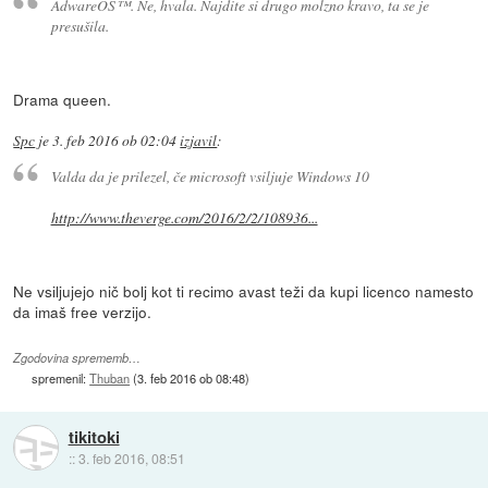
AdwareOS™. Ne, hvala. Najdite si drugo molzno kravo, ta se je
presušila.
Drama queen.
Spc
je
3. feb 2016 ob 02:04
izjavil
:
Valda da je prilezel, če microsoft vsiljuje Windows 10
http://www.theverge.com/2016/2/2/108936...
Ne vsiljujejo nič bolj kot ti recimo avast teži da kupi licenco namesto
da imaš free verzijo.
Zgodovina sprememb…
spremenil:
Thuban
(
3. feb 2016 ob 08:48
)
tikitoki
::
3. feb 2016, 08:51