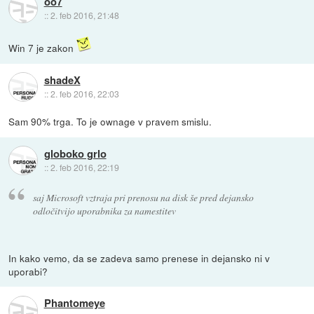
oo7
::
2. feb 2016, 21:48
Win 7 je zakon
shadeX
::
2. feb 2016, 22:03
Sam 90% trga. To je ownage v pravem smislu.
globoko grlo
::
2. feb 2016, 22:19
saj Microsoft vztraja pri prenosu na disk še pred dejansko
odločitvijo uporabnika za namestitev
In kako vemo, da se zadeva samo prenese in dejansko ni v
uporabi?
Phantomeye