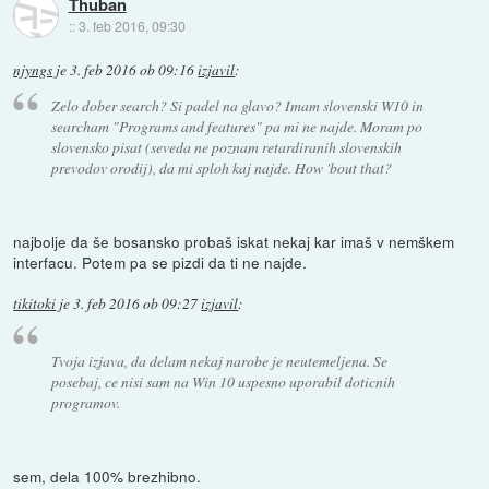
Thuban
::
3. feb 2016, 09:30
njyngs
je
3. feb 2016 ob 09:16
izjavil
:
Zelo dober search? Si padel na glavo? Imam slovenski W10 in
searcham "Programs and features" pa mi ne najde. Moram po
slovensko pisat (seveda ne poznam retardiranih slovenskih
prevodov orodij), da mi sploh kaj najde. How 'bout that?
najbolje da še bosansko probaš iskat nekaj kar imaš v nemškem
interfacu. Potem pa se pizdi da ti ne najde.
tikitoki
je
3. feb 2016 ob 09:27
izjavil
:
Tvoja izjava, da delam nekaj narobe je neutemeljena. Se
posebaj, ce nisi sam na Win 10 uspesno uporabil doticnih
programov.
sem, dela 100% brezhibno.