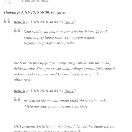
::
3. feb 2016, 09:27
Thuban
je
3. feb 2016 ob 09:10
izjavil
:
tikitoki
je
3. feb 2016 ob 08:51
izjavil
:
Sam sumim, da imato to veze s tistim delom, kjer od
sedaj naprej lahko samovoljno preprecujejo
zaganjanje programske opreme.
nič ti ne preprečujejo zaganjanje programske opreme. nekaj
delaš narobe. Sicer pa nevem zakaj zaboga uporabljaš trapasti
mikrotorent s crapwarom? Uporabljaj BitTorrent ali
qbittorrent.
tikitoki
je
3. feb 2016 ob 08:51
izjavil
:
ne vem od kje tem moronom ideja, da se zelim vsake
4 leta navajati na nov, nesmiselen, GUI.
GUI je identičen tistemu v Windows 7. Ni razlike. Samo izgleda
malo drugače, stvari pa so na istih mestih.