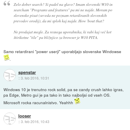
Zelo dober search? Si padel na glavo? Imam slovenski W10 in
searcham "Programs and features" pa mi ne najde. Moram po
slovensko pisat (seveda ne poznam retardiranih slovenskih
prevodov orodij), da mi sploh kaj najde. How 'bout that?
Ne prodajat megle. Za resnega uporabnika, ki rabi kaj več kot
štirikotne "tile" pa bližnjico za browser je W10 PITA.
Samo retardirani "power userji" uporabljajo slovenske Windowse
.
spenstar
::
3. feb 2016, 10:31
Windows 10 je trenutno rock solid, pa se candy crush lahko igras,
pa Edge, Metro gui je pa tako in tako najboljsi od vseh OS.
Microsoft rocka racunalnistvo. Yeahhh
looser
::
3. feb 2016, 10:43