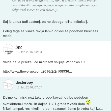
Kot, da bi se ena revija hvalila, kako je število njihovih bralcev
poskočilo. Ne omenijo pa, da je revija postala brezplačna in jo
delijo vsak mesec po celi sloveniji.
Saj je Linux tudi zastonj, pa ne dosega toliko inštalacij.
Poleg tega se vsaka revija lahko odloči za podoben business
model.
Spc
::
3. feb 2016, 02:04
Valda da je prilezel, če microsoft vsiljuje Windows 10
http://www.theverge.com/2016/2/2/108936...
dexterboy
::
3. feb 2016, 07:07
Dejmo kuhinjski nož tako preoblikovati, da bo podoben
svetlobnemu meču. In dajmo 1 + 1 gratis v vsak dom
Nikoli, ampak res nikoli, ne bom razumel, čemu je treba koji ku...