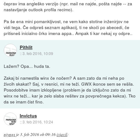
čeprav ima angleško verzijo (npr. mail ne najde, pošta najde -- za
nastavljanje outlook profila recimo).
Pa še ena mini pomankljivost, ne vem kako stotine inženirjov ne
vidi tega. Če odpreš seznam aplikacij, ti ne skoči po abecedi, če
pritisneš inicialno črko imena appa.. Ampak ti kar nekaj xy odpre..
Pithlit
::
3. feb 2016, 10:09
Lažem? Opa... huda ta.
Zakaj bi namestila winx če nočem? A sam zato da mi neha po
živcih skakat? Saj, v resnici, mi ne teži. GWX ikonce sem se rešila.
Posodobitve imam izklopljene (problem je da izključno zato da mi
winx ne teži... kar je zelo slaba rešitev za povprečnega kekca). Tko
da se imam čist fino.
Invictus
::
3. feb 2016, 10:24
njyngs
je
3. feb 2016 ob 09:16
izjavil
: