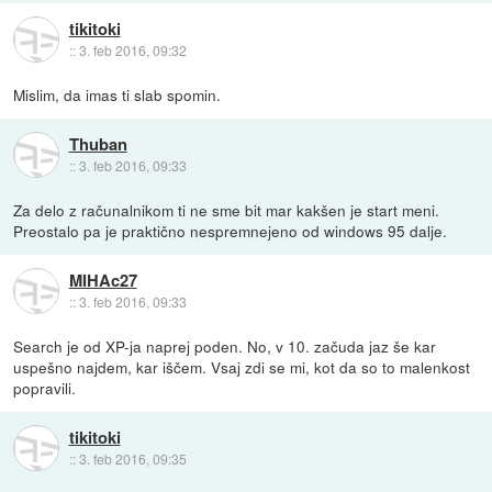
tikitoki
::
3. feb 2016, 09:32
Mislim, da imas ti slab spomin.
Thuban
::
3. feb 2016, 09:33
Za delo z računalnikom ti ne sme bit mar kakšen je start meni.
Preostalo pa je praktično nespremnejeno od windows 95 dalje.
MIHAc27
::
3. feb 2016, 09:33
Search je od XP-ja naprej poden. No, v 10. začuda jaz še kar
uspešno najdem, kar iščem. Vsaj zdi se mi, kot da so to malenkost
popravili.
tikitoki
::
3. feb 2016, 09:35