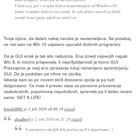
V bistvu je gui v svojem bistvu nespremenjen od Windows 95.
Samo vizualno dobiva eye candy. In zelo dober search je dobil
zaradi česar guija sploh ne rabiš več.
Tvoja izjava, da delam nekaj narobe je neutemeljena. Se posebaj,
ce nisi sam na Win 10 uspesno uporabil doticnih programov.
Da je GUI enak je tak isto nebuloza. Ena izmed najvecjih napak
Win 8, ki mocno prispevala, k nepriljubljenosti je tocno GUI.
Pravzaprav je vsaj eno vprasanje tukaj namenjeno spreminjanju
GUI. Da je podoben pa nihce ne zanika.
Iskanje kam so po novem skrili dolocene opcije je pa tudi
dolgocasno. Ce imas ti prevec casa za ponovno priucevanje
vsakokratnih, popolnoma nepotrebnih, spremeb pa ti lahko recem
samo: GET A LIFE!
krneki0001
je
3. feb 2016 ob 09:18
izjavil
:
deadbeef
je
2. feb 2016 ob 21:28
izjavil
:
V enterprise okoljih šele počasi na 8.1 migriramo :)