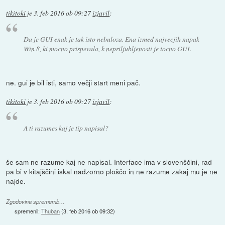
tikitoki
je
3. feb 2016 ob 09:27
izjavil
:
Da je GUI enak je tak isto nebuloza. Ena izmed najvecjih napak
Win 8, ki mocno prispevala, k nepriljubljenosti je tocno GUI.
ne. gui je bil isti, samo večji start meni pač.
tikitoki
je
3. feb 2016 ob 09:27
izjavil
:
A ti razumes kaj je tip napisal?
še sam ne razume kaj ne napisal. Interface ima v slovenščini, rad
pa bi v kitajščini iskal nadzorno ploščo in ne razume zakaj mu je ne
najde.
Zgodovina sprememb…
spremenil:
Thuban
(
3. feb 2016 ob 09:32
)