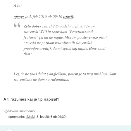
A že?
njyngs
je
3. feb 2016 ob 09:16
izjavil
:
Zelo dober search? Si padel na glavo? Imam
slovenski W10 in searcham "Programs and
features" pa mi ne najde. Moram po slovensko pisat
(seveda ne poznam retardiranih slovenskih
prevodov orodij), da mi sploh kaj najde. How 'bout
that?
Lej, če ne znaš delat z angleškimi, potem je to tvoj problem. Sam
slovenščine ne dam na računalnik.
A ti razumes kaj je tip napisal?
Zgodovina sprememb…
spremenilo:
tikitoki
(
3. feb 2016 ob 09:30
)