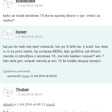
scipascapa
::
3. feb 2016, 08:55
kako se losaš windows 10 ikone spodaj desno v opr. vrstici za
vedno?
looser
::
3. feb 2016, 09:02
kaj pa če maš nek stari notesnik, ker po X letih še, k sreči, kar dela
in ni za proč metat, hp compaq 6820s, kjer grafična (ali driver)
menda ni združljiva z windows 10, ma kdo kakšen nasvet? win 7
fajn dela gor, ampak menda je win 10 še boljše skupaj narejen.
Zgodovina sprememb…
spremenilo:
looser
(
3. feb 2016 ob 09:02
)
Thuban
::
3. feb 2016, 09:10
tikitoki
je
3. feb 2016 ob 08:51
izjavil
: