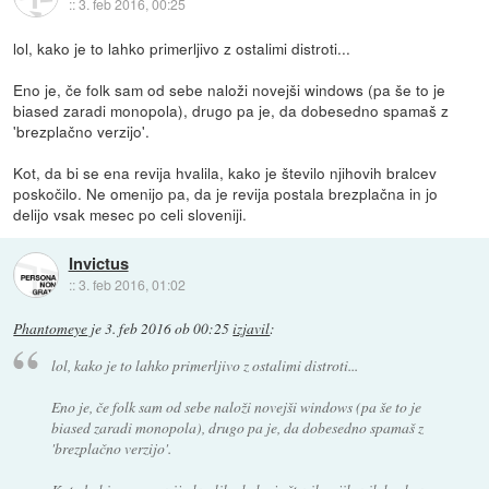
::
3. feb 2016, 00:25
lol, kako je to lahko primerljivo z ostalimi distroti...
Eno je, če folk sam od sebe naloži novejši windows (pa še to je
biased zaradi monopola), drugo pa je, da dobesedno spamaš z
'brezplačno verzijo'.
Kot, da bi se ena revija hvalila, kako je število njihovih bralcev
poskočilo. Ne omenijo pa, da je revija postala brezplačna in jo
delijo vsak mesec po celi sloveniji.
Invictus
::
3. feb 2016, 01:02
Phantomeye
je
3. feb 2016 ob 00:25
izjavil
:
lol, kako je to lahko primerljivo z ostalimi distroti...
Eno je, če folk sam od sebe naloži novejši windows (pa še to je
biased zaradi monopola), drugo pa je, da dobesedno spamaš z
'brezplačno verzijo'.