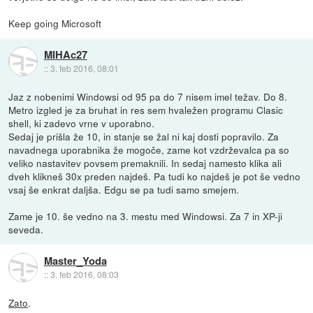
Keep going Microsoft
MIHAc27
::
3. feb 2016, 08:01
Jaz z nobenimi Windowsi od 95 pa do 7 nisem imel težav. Do 8.
Metro izgled je za bruhat in res sem hvaležen programu Clasic
shell, ki zadevo vrne v uporabno.
Sedaj je prišla že 10, in stanje se žal ni kaj dosti popravilo. Za
navadnega uporabnika že mogoče, zame kot vzdrževalca pa so
veliko nastavitev povsem premaknili. In sedaj namesto klika ali
dveh klikneš 30x preden najdeš. Pa tudi ko najdeš je pot še vedno
vsaj še enkrat daljša. Edgu se pa tudi samo smejem.
Zame je 10. še vedno na 3. mestu med Windowsi. Za 7 in XP-ji
seveda.
Master_Yoda
::
3. feb 2016, 08:03
Zato
.