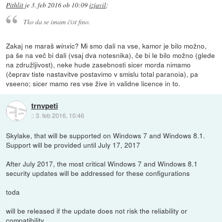
Pithlit
je
3. feb 2016 ob 10:09
izjavil
:
Tko da se imam čist fino.
Zakaj ne maraš
ic? Mi smo dali na vse, kamor je bilo možno,
winx
pa še na več bi dali (vsaj dva notesnika), če bi le bilo možno (glede
na združljivost), neke hude zasebnosti sicer morda nimamo
(čeprav tiste nastavitve postavimo v smislu total paranoia), pa
vseeno; sicer mamo res vse žive in validne licence in to.
trnvpeti
::
3. feb 2016, 10:46
Skylake, that will be supported on Windows 7 and Windows 8.1.
Support will be provided until July 17, 2017
After July 2017, the most critical Windows 7 and Windows 8.1
security updates will be addressed for these configurations
toda
will be released if the update does not risk the reliability or
compatibility