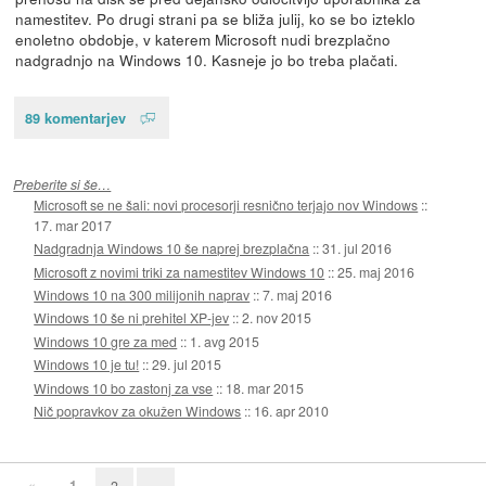
namestitev. Po drugi strani pa se bliža julij, ko se bo izteklo
enoletno obdobje, v katerem Microsoft nudi brezplačno
nadgradnjo na Windows 10. Kasneje jo bo treba plačati.
89 komentarjev
Preberite si še…
Microsoft se ne šali: novi procesorji resnično terjajo nov Windows
::
17. mar 2017
Nadgradnja Windows 10 še naprej brezplačna
::
31. jul 2016
Microsoft z novimi triki za namestitev Windows 10
::
25. maj 2016
Windows 10 na 300 milijonih naprav
::
7. maj 2016
Windows 10 še ni prehitel XP-jev
::
2. nov 2015
Windows 10 gre za med
::
1. avg 2015
Windows 10 je tu!
::
29. jul 2015
Windows 10 bo zastonj za vse
::
18. mar 2015
Nič popravkov za okužen Windows
::
16. apr 2010
«
1
2
»