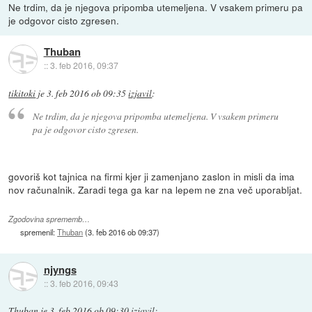
Ne trdim, da je njegova pripomba utemeljena. V vsakem primeru pa
je odgovor cisto zgresen.
Thuban
::
3. feb 2016, 09:37
tikitoki
je
3. feb 2016 ob 09:35
izjavil
:
Ne trdim, da je njegova pripomba utemeljena. V vsakem primeru
pa je odgovor cisto zgresen.
govoriš kot tajnica na firmi kjer ji zamenjano zaslon in misli da ima
nov računalnik. Zaradi tega ga kar na lepem ne zna več uporabljat.
Zgodovina sprememb…
spremenil:
Thuban
(
3. feb 2016 ob 09:37
)
njyngs
::
3. feb 2016, 09:43
Thuban
je
3. feb 2016 ob 09:30
izjavil
: