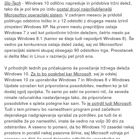
- Windows 10 odlično napreduje in pridobiva tržni delež,
Slo-Tech
tako da je pol leta po izidu
postal drugi najpriljubljenejši
Microsoftov operacijski sistem
. V zadnjem mesecu je pridobil
poldrugo odstotno točko in z 12 odstotki z drugega mesta izrinil
zimzeleni Windows XP. Na prvem mestu prepričljivo ostaja
Windows 7 z več kot polovičnim tržnim deležem, četrto mesto pa
ostaja Windows 8.1 (kamor se šteje tudi nepodprti Windows 8). Še
vedno pa konkurenca ostaja daleč zadaj, saj vsi Microsoftovi
operacijski sistemi skupaj obsegajo 90 odstotkov trga. Preostanek
si delita Mac in Linux v razmerju pet proti ena.
V prihodnjih tednih pa pričakujemo še povečanje tržnega deleža
Windows 10.
Za to bo poskrbel kar Microsoft,
saj je odslej
Windows 10 za uporabnike Windows 7 in Windows 8 v Windows
Update označen kot priporočena posodobitev, medtem ko je bil
doslej zgolj opcijska. To samo po sebi ne pomeni nič, če seveda
nimate računalnika nastavljenega tako, da priporočene
posodobitve s spleta potegne kar sam. To
je potrdil tudi Microsoft
.
Tudi v tem primeru bo namestitveni program pred začetkom
dejanskega nadgrajevanja vprašal za potrditev, pa tudi če si
premislite že po namestitvi, imate še vedno na voljo 30 dni za
odstranitev. A vseeno to pomeni, da bo Windows 10 zasedel nekaj
prostora in porabil nekaj pasovne širine, saj Microsoft vztraja pri
prenosu na disk še pred dejansko odločitvijo uporabnika za