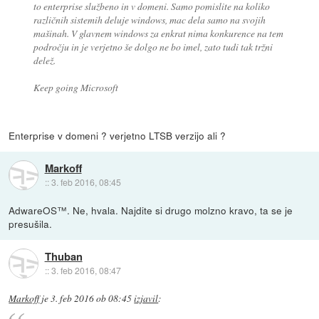
to enterprise službeno in v domeni. Samo pomislite na koliko
različnih sistemih deluje windows, mac dela samo na svojih
mašinah. V glavnem windows za enkrat nima konkurence na tem
področju in je verjetno še dolgo ne bo imel, zato tudi tak tržni
delež.
Keep going Microsoft
Enterprise v domeni ? verjetno LTSB verzijo ali ?
Markoff
::
3. feb 2016, 08:45
AdwareOS™. Ne, hvala. Najdite si drugo molzno kravo, ta se je
presušila.
Thuban
::
3. feb 2016, 08:47
Markoff
je
3. feb 2016 ob 08:45
izjavil
: