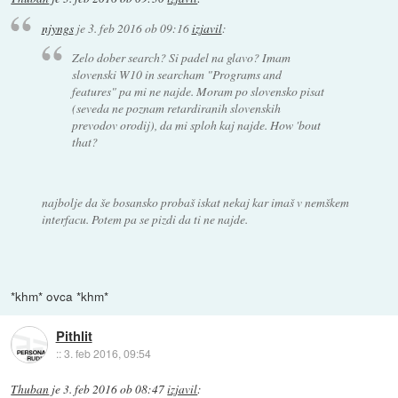
njyngs
je
3. feb 2016 ob 09:16
izjavil
:
Zelo dober search? Si padel na glavo? Imam
slovenski W10 in searcham "Programs and
features" pa mi ne najde. Moram po slovensko pisat
(seveda ne poznam retardiranih slovenskih
prevodov orodij), da mi sploh kaj najde. How 'bout
that?
najbolje da še bosansko probaš iskat nekaj kar imaš v nemškem
interfacu. Potem pa se pizdi da ti ne najde.
*khm* ovca *khm*
Pithlit
::
3. feb 2016, 09:54
Thuban
je
3. feb 2016 ob 08:47
izjavil
: