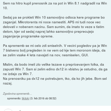
Sem na hitro kupil prenosnik za na pot in Win 8.1 nadgradil na Win
10.
Sedaj pa se prokleti Win 10 samovoljno odloca kere programe bo
zaganjal. Mikrotorenta mi noce namestiti. APS mi tudi noce vec
delovati v nobenem nacinu. Sam sumim, da imato to veze s tistim
delom, kjer od sedaj naprej lahko samovoljno preprecujejo
zaganjanje programske opreme.
Pa sprememb se mi celo zdi smiselnih. V vecini pogledov pa je Win
7 bistveno bolj pregleden in ne vem od kje tem moronom ideja, da
se zelim vsake 4 leta navajati na nov, nesmiselen, GUI.
Mislim, da bodo imeli zlo velike tezave s prepricevanjem folka, da
zapusti Win 7. Sam si zelim edino dx12 in vbistvu je ostudno, da ga
ne izdajo za Win 7.
Na prenosniku pa dx12 ne potrebujem, tko, da ko jih jebe. Bom sel
nazaj.
Zgodovina sprememb…
spremenilo:
tikitoki
(
3. feb 2016 ob 08:52
)