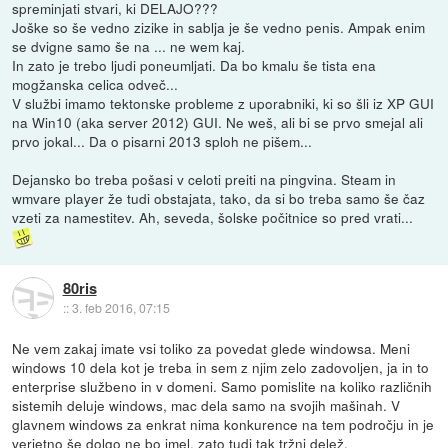
spreminjati stvari, ki DELAJO???
Joške so še vedno zizike in sablja je še vedno penis. Ampak enim
se dvigne samo še na ... ne wem kaj.
In zato je trebo ljudi poneumljati. Da bo kmalu še tista ena
mogžanska celica odveč...
V službi imamo tektonske probleme z uporabniki, ki so šli iz XP GUI
na Win10 (aka server 2012) GUI. Ne weš, ali bi se prvo smejal ali
prvo jokal... Da o pisarni 2013 sploh ne pišem...
Dejansko bo treba pošasi v celoti preiti na pingvina. Steam in
wmvare player že tudi obstajata, tako, da si bo treba samo še čaz
vzeti za namestitev. Ah, seveda, šolske počitnice so pred vrati...
80ris
::
3. feb 2016, 07:15
Ne vem zakaj imate vsi toliko za povedat glede windowsa. Meni
windows 10 dela kot je treba in sem z njim zelo zadovoljen, ja in to
enterprise službeno in v domeni. Samo pomislite na koliko različnih
sistemih deluje windows, mac dela samo na svojih mašinah. V
glavnem windows za enkrat nima konkurence na tem področju in je
verjetno še dolgo ne bo imel, zato tudi tak tržni delež.