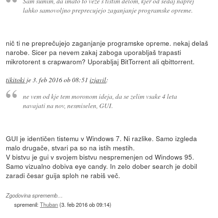
Sam sumim, da imato to veze s tistim delom, kjer od sedaj naprej
lahko samovoljno preprecujejo zaganjanje programske opreme.
nič ti ne preprečujejo zaganjanje programske opreme. nekaj delaš
narobe. Sicer pa nevem zakaj zaboga uporabljaš trapasti
mikrotorent s crapwarom? Uporabljaj BitTorrent ali qbittorrent.
tikitoki
je
3. feb 2016 ob 08:51
izjavil
:
ne vem od kje tem moronom ideja, da se zelim vsake 4 leta
navajati na nov, nesmiselen, GUI.
GUI je identičen tistemu v Windows 7. Ni razlike. Samo izgleda
malo drugače, stvari pa so na istih mestih.
V bistvu je gui v svojem bistvu nespremenjen od Windows 95.
Samo vizualno dobiva eye candy. In zelo dober search je dobil
zaradi česar guija sploh ne rabiš več.
Zgodovina sprememb…
spremenil:
Thuban
(
3. feb 2016 ob 09:14
)