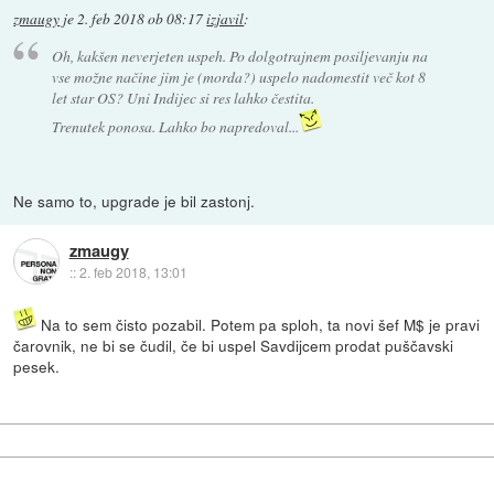
zmaugy
je
2. feb 2018 ob 08:17
izjavil
:
Oh, kakšen neverjeten uspeh. Po dolgotrajnem posiljevanju na
vse možne načine jim je (morda?) uspelo nadomestit več kot 8
let star OS? Uni Indijec si res lahko čestita.
Trenutek ponosa. Lahko bo napredoval...
Ne samo to, upgrade je bil zastonj.
zmaugy
::
2. feb 2018, 13:01
Na to sem čisto pozabil. Potem pa sploh, ta novi šef M$ je pravi
čarovnik, ne bi se čudil, če bi uspel Savdijcem prodat puščavski
pesek.