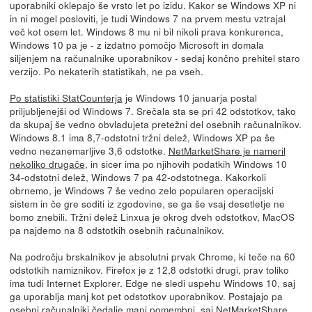
uporabniki oklepajo še vrsto let po izidu. Kakor se Windows XP ni
in ni mogel posloviti, je tudi Windows 7 na prvem mestu vztrajal
več kot osem let. Windows 8 mu ni bil nikoli prava konkurenca,
Windows 10 pa je - z izdatno pomočjo Microsoft in domala
siljenjem na računalnike uporabnikov - sedaj končno prehitel staro
verzijo. Po nekaterih statistikah, ne pa vseh.
Po statistiki StatCounterja
je Windows 10 januarja postal
priljubljenejši od Windows 7. Srečala sta se pri 42 odstotkov, tako
da skupaj še vedno obvladujeta pretežni del osebnih računalnikov.
Windows 8.1 ima 8,7-odstotni tržni delež, Windows XP pa še
vedno nezanemarljive 3,6 odstotke.
NetMarketShare je nameril
nekoliko drugače
, in sicer ima po njihovih podatkih Windows 10
34-odstotni delež, Windows 7 pa 42-odstotnega. Kakorkoli
obrnemo, je Windows 7 še vedno zelo popularen operacijski
sistem in če gre soditi iz zgodovine, se ga še vsaj desetletje ne
bomo znebili. Tržni delež Linxua je okrog dveh odstotkov, MacOS
pa najdemo na 8 odstotkih osebnih računalnikov.
Na področju brskalnikov je absolutni prvak Chrome, ki teče na 60
odstotkih namiznikov. Firefox je z 12,8 odstotki drugi, prav toliko
ima tudi Internet Explorer. Edge ne sledi uspehu Windows 10, saj
ga uporablja manj kot pet odstotkov uporabnikov. Postajajo pa
osebni računalniki čedalje manj pomembni, saj NetMarketShare