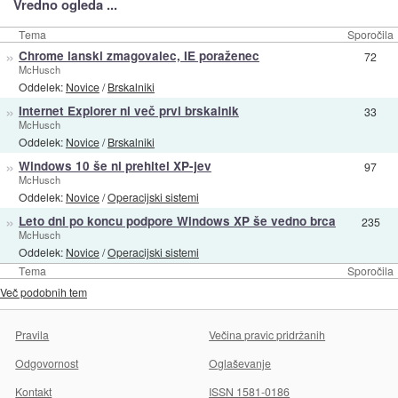
Vredno ogleda ...
Tema
Sporočila
»
Chrome lanski zmagovalec, IE poraženec
72
McHusch
Oddelek:
Novice
/
Brskalniki
»
Internet Explorer ni več prvi brskalnik
33
McHusch
Oddelek:
Novice
/
Brskalniki
»
Windows 10 še ni prehitel XP-jev
97
McHusch
Oddelek:
Novice
/
Operacijski sistemi
»
Leto dni po koncu podpore Windows XP še vedno brca
235
McHusch
Oddelek:
Novice
/
Operacijski sistemi
Tema
Sporočila
Več podobnih tem
Pravila
Večina pravic pridržanih
Odgovornost
Oglaševanje
Kontakt
ISSN 1581-0186