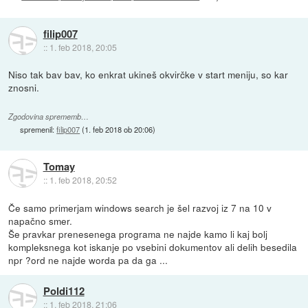
filip007
::
1. feb 2018, 20:05
Niso tak bav bav, ko enkrat ukineš okvirčke v start meniju, so kar
znosni.
Zgodovina sprememb…
spremenil:
filip007
(
1. feb 2018 ob 20:06
)
Tomay
::
1. feb 2018, 20:52
Če samo primerjam windows search je šel razvoj iz 7 na 10 v
napačno smer.
Še pravkar prenesenega programa ne najde kamo li kaj bolj
kompleksnega kot iskanje po vsebini dokumentov ali delih besedila
npr ?ord ne najde worda pa da ga ...
Poldi112
::
1. feb 2018, 21:06