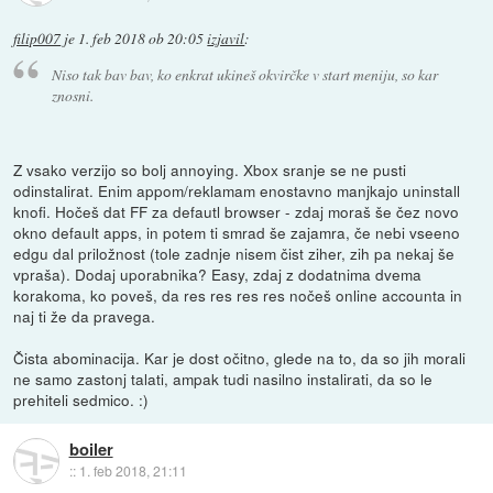
filip007
je
1. feb 2018 ob 20:05
izjavil
:
Niso tak bav bav, ko enkrat ukineš okvirčke v start meniju, so kar
znosni.
Z vsako verzijo so bolj annoying. Xbox sranje se ne pusti
odinstalirat. Enim appom/reklamam enostavno manjkajo uninstall
knofi. Hočeš dat FF za defautl browser - zdaj moraš še čez novo
okno default apps, in potem ti smrad še zajamra, če nebi vseeno
edgu dal priložnost (tole zadnje nisem čist ziher, zih pa nekaj še
vpraša). Dodaj uporabnika? Easy, zdaj z dodatnima dvema
korakoma, ko poveš, da res res res res nočeš online accounta in
naj ti že da pravega.
Čista abominacija. Kar je dost očitno, glede na to, da so jih morali
ne samo zastonj talati, ampak tudi nasilno instalirati, da so le
prehiteli sedmico. :)
boiler
::
1. feb 2018, 21:11