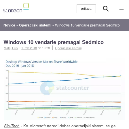
☰
Novice
»
Operacijski sistemi
»
Windows 10 vendarle premagal Sedmico
Windows 10 vendarle premagal Sedmico
Matej Huš
::
1. feb 2018
ob 19:28
Operacijski sistemi
- Ko Microsoft naredi dober operacijski sistem, se ga
Slo-Tech