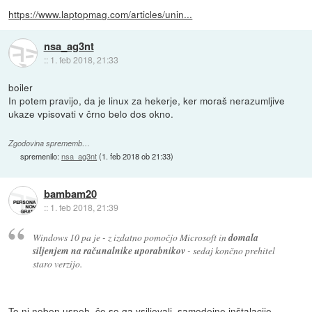
https://www.laptopmag.com/articles/unin...
nsa_ag3nt
::
1. feb 2018, 21:33
boiler
In potem pravijo, da je linux za hekerje, ker moraš nerazumljive
ukaze vpisovati v črno belo dos okno.
Zgodovina sprememb…
spremenilo:
nsa_ag3nt
(
1. feb 2018 ob 21:33
)
bambam20
::
1. feb 2018, 21:39
Windows 10 pa je - z izdatno pomočjo Microsoft in
domala
siljenjem na računalnike uporabnikov
- sedaj končno prehitel
staro verzijo.
To ni noben uspeh, če so ga vsiljevali, samodejne inštalacije.