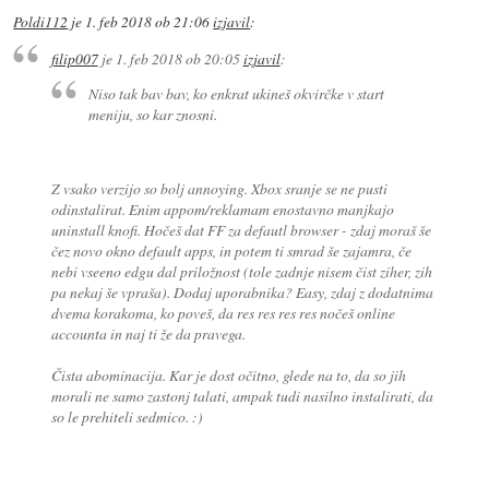
Poldi112
je
1. feb 2018 ob 21:06
izjavil
:
filip007
je
1. feb 2018 ob 20:05
izjavil
:
Niso tak bav bav, ko enkrat ukineš okvirčke v start
meniju, so kar znosni.
Z vsako verzijo so bolj annoying. Xbox sranje se ne pusti
odinstalirat. Enim appom/reklamam enostavno manjkajo
uninstall knofi. Hočeš dat FF za defautl browser - zdaj moraš še
čez novo okno default apps, in potem ti smrad še zajamra, če
nebi vseeno edgu dal priložnost (tole zadnje nisem čist ziher, zih
pa nekaj še vpraša). Dodaj uporabnika? Easy, zdaj z dodatnima
dvema korakoma, ko poveš, da res res res res nočeš online
accounta in naj ti že da pravega.
Čista abominacija. Kar je dost očitno, glede na to, da so jih
morali ne samo zastonj talati, ampak tudi nasilno instalirati, da
so le prehiteli sedmico. :)