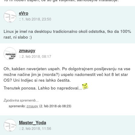
eVro
::
1. feb 2018, 23:50
Linux je imel na desktopu tradicionalno okoli odstotka, tko da 100%
rast, ni slabo :)
zmaugy
::
2. feb 2018, 08:17
Oh, kakšen neverjeten uspeh. Po dolgotrajnem posiljevanju na vse
možne načine jim je (morda?) uspelo nadomestit več kot 8 let star
OS? Uni Indijec si res lahko čestita.
Trenutek ponosa. Lahko bo napredoval...
Zgodovina sprememb…
spremenilo:
zmaugy
(
2. feb 2018 ob 08:23
)
Master_Yoda
::
2. feb 2018, 11:56