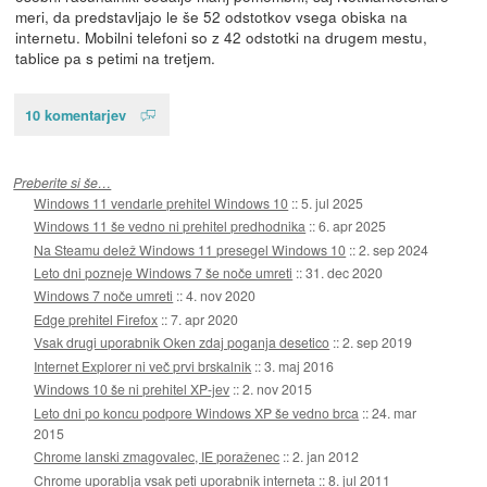
meri, da predstavljajo le še 52 odstotkov vsega obiska na
internetu. Mobilni telefoni so z 42 odstotki na drugem mestu,
tablice pa s petimi na tretjem.
10 komentarjev
Preberite si še…
Windows 11 vendarle prehitel Windows 10
::
5. jul 2025
Windows 11 še vedno ni prehitel predhodnika
::
6. apr 2025
Na Steamu delež Windows 11 presegel Windows 10
::
2. sep 2024
Leto dni pozneje Windows 7 še noče umreti
::
31. dec 2020
Windows 7 noče umreti
::
4. nov 2020
Edge prehitel Firefox
::
7. apr 2020
Vsak drugi uporabnik Oken zdaj poganja desetico
::
2. sep 2019
Internet Explorer ni več prvi brskalnik
::
3. maj 2016
Windows 10 še ni prehitel XP-jev
::
2. nov 2015
Leto dni po koncu podpore Windows XP še vedno brca
::
24. mar
2015
Chrome lanski zmagovalec, IE poraženec
::
2. jan 2012
Chrome uporablja vsak peti uporabnik interneta
::
8. jul 2011