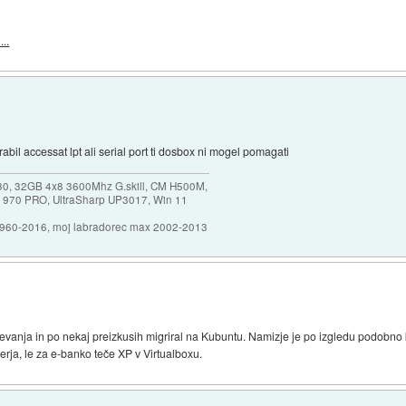
..
abil accessat lpt ali serial port ti dosbox ni mogel pomagati
30, 32GB 4x8 3600Mhz G.skill, CM H500M,
 970 PRO, UltraSharp UP3017, Win 11
1960-2016, moj labradorec max 2002-2013
evanja in po nekaj preizkusih migriral na Kubuntu. Namizje je po izgledu podobno 
rja, le za e-banko teče XP v Virtualboxu.