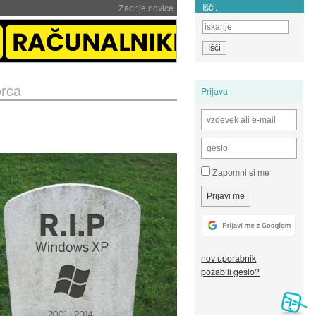
Išči:
Zadnje novice
brca
Prijava
Zapomni si me
nov uporabnik
pozabili geslo?