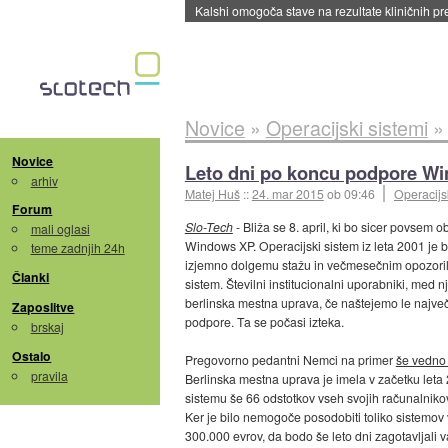
Sandisk že prodal več kot polovico SSD-jev za 
Novice
»
Operacijski sistemi
Novice
Leto dni po koncu podpore W
arhiv
Matej Huš
::
24. mar 2015
ob 09:46
Operacijs
Forum
Slo-Tech
- Bliža se 8. april, ki bo sicer povsem o
mali oglasi
Windows XP. Operacijski sistem iz leta 2001 je b
teme zadnjih 24h
izjemno dolgemu stažu in večmesečnim opozoril
Članki
sistem. Številni institucionalni uporabniki, med n
berlinska mestna uprava, če naštejemo le največ
Zaposlitve
podpore. Ta se počasi izteka.
brskaj
Ostalo
Pregovorno pedantni Nemci na primer
še vedno 
pravila
Berlinska mestna uprava je imela v začetku leta
sistemu še 66 odstotkov vseh svojih računalnikov
Ker je bilo nemogoče posodobiti toliko sistemov 
300.000 evrov, da bodo še leto dni zagotavljali 