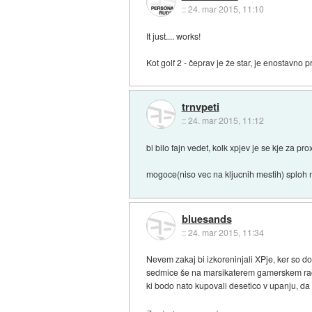
::
24. mar 2015, 11:10
It just.... works!
Kot golf 2 - čeprav je že star, je enostavno
trnvpeti
::
24. mar 2015, 11:12
bi bilo fajn vedet, kolk xpjev je se kje za pr
mogoce(niso vec na kljucnih mestih) sploh n
bluesands
::
24. mar 2015, 11:34
Nevem zakaj bi izkoreninjali XPje, ker so do
sedmice še na marsikaterem gamerskem računa
ki bodo nato kupovali desetico v upanju, da