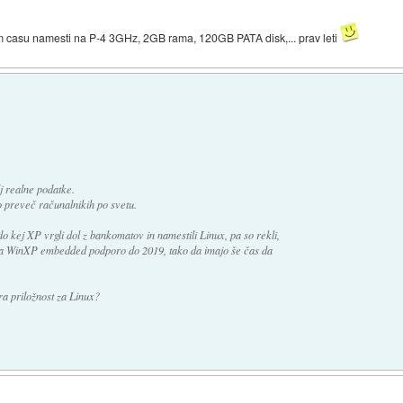
m casu namesti na P-4 3GHz, 2GB rama, 120GB PATA disk,... prav leti
j realne podatke.
o preveč računalnikih po svetu.
 kej XP vrgli dol z bankomatov in namestili Linux, pa so rekli,
ma WinXP embedded podporo do 2019, tako da imajo še čas da
a priložnost za Linux?