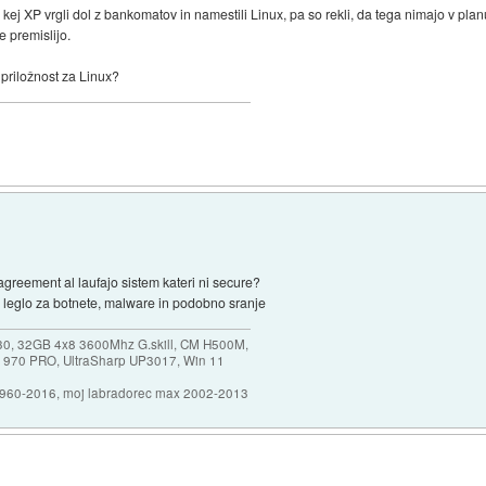
kej XP vrgli dol z bankomatov in namestili Linux, pa so rekli, da tega nimajo v 
 premislijo.
priložnost za Linux?
agreement al laufajo sistem kateri ni secure?
 leglo za botnete, malware in podobno sranje
30, 32GB 4x8 3600Mhz G.skill, CM H500M,
 970 PRO, UltraSharp UP3017, Win 11
1960-2016, moj labradorec max 2002-2013