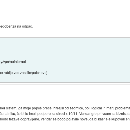
 predober za na odpad.
oxy/vpn/nointernet
e rabijo vec zascite/patchev :)
ber sistem. Za moje pojme precej hitrejši od sedmice, bolj logični in manj problema
lniku, če bi le imeli podporo za direct x 10/11. Vendar gre pri vsem za biznis, ra
 bodo težave odpravljene, vendar se bodo pojavile nove, da bi kasneje kupovali ena