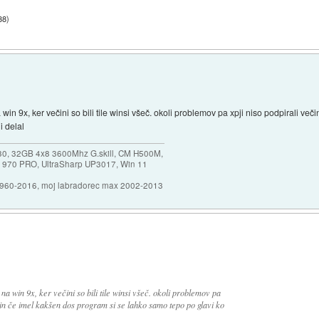
38
)
 na win 9x, ker večini so bili tile winsi všeč. okoli problemov pa xpji niso podpirali 
i delal
30, 32GB 4x8 3600Mhz G.skill, CM H500M,
 970 PRO, UltraSharp UP3017, Win 11
1960-2016, moj labradorec max 2002-2013
a na win 9x, ker večini so bili tile winsi všeč. okoli problemov pa
in če imel kakšen dos program si se lahko samo tepo po glavi ko