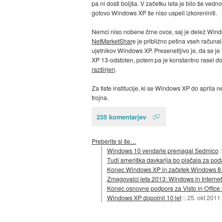
pa ni dosti boljša. V začetku leta je bilo še ve
gotovo Windows XP še niso uspeli izkoreniniti.
Nemci niso nobene črne ovce, saj je delež Wind
NetMarketShar
e je približno petina vseh računal
ujetnikov Windows XP. Presenetljivo je, da se je
XP 13-odstoten, potem pa je konstantno rasel do 
razširjen
.
Za tiste institucije, ki se Windows XP do aprila 
trojna.
235 komentarjev
Preberite si še…
Windows 10 vendarle premagal Sedmico
Tudi ameriška davkarija bo plačala za p
Konec Windows XP in začetek Windows 8.
Zmagovalci leta 2013: Windows in Internet
Konec osnovne podpore za Visto in Office
Windows XP dopolnil 10 let
::
25. okt 2011