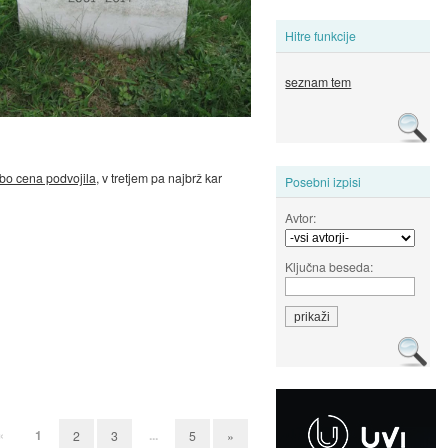
Hitre funkcije
seznam tem
bo cena podvojila
, v tretjem pa najbrž kar
Posebni izpisi
Avtor:
Ključna beseda:
«
1
...
2
3
5
»