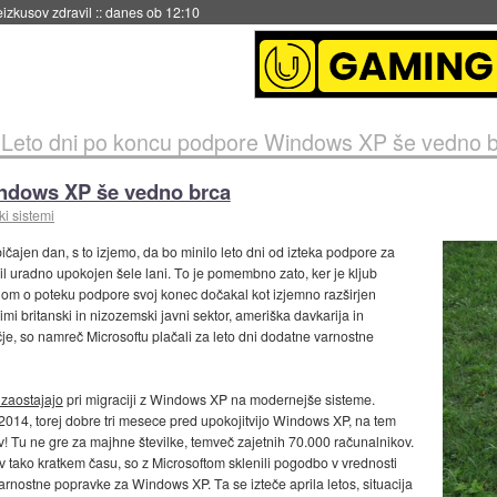
naslednji dve leti
::
danes ob 11:37
»
Leto dni po koncu podpore Windows XP še vedno 
indows XP še vedno brca
ki sistemi
bičajen dan, s to izjemo, da bo minilo leto dni od izteka podpore za
il uradno upokojen šele lani. To je pomembno zato, ker je kljub
om o poteku podpore svoj konec dočakal kot izjemno razširjen
jimi britanski in nizozemski javni sektor, ameriška davkarija in
je, so namreč Microsoftu plačali za leto dni dodatne varnostne
zaostajajo
pri migraciji z Windows XP na modernejše sisteme.
 2014, torej dobre tri mesece pred upokojitvijo Windows XP, na tem
! Tu ne gre za majhne številke, temveč zajetnih 70.000 računalnikov.
v tako kratkem času, so z Microsoftom sklenili pogodbo v vrednosti
varnostne popravke za Windows XP. Ta se izteče aprila letos, situacija