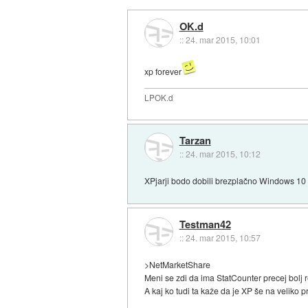
OK.d
::
24. mar 2015, 10:01
xp forever
LPOK.d
Tarzan
::
24. mar 2015, 10:12
XPjarji bodo dobili brezplačno Windows 10
Testman42
::
24. mar 2015, 10:57
>NetMarketShare
Meni se zdi da ima StatCounter precej bolj 
A kaj ko tudi ta kaže da je XP še na veliko 