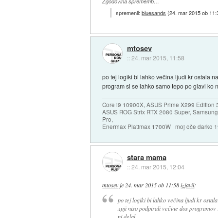
Zgodovina sprememb…
spremenil:
bluesands
(
24. mar 2015 ob 11:
mtosev
::
24. mar 2015, 11:58
po tej logiki bi lahko večina ljudi kr ostala
program si se lahko samo tepo po glavi ko n
Core i9 10900X, ASUS Prime X299 Edition 
ASUS ROG Strix RTX 2080 Super, Samsung
Pro,
Enermax Platimax 1700W | moj oče darko 
stara mama
::
24. mar 2015, 12:04
mtosev
je
24. mar 2015 ob 11:58
izjavil
:
po tej logiki bi lahko večina ljudi kr ostal
xpji niso podpirali večine dos programov 
ni delal