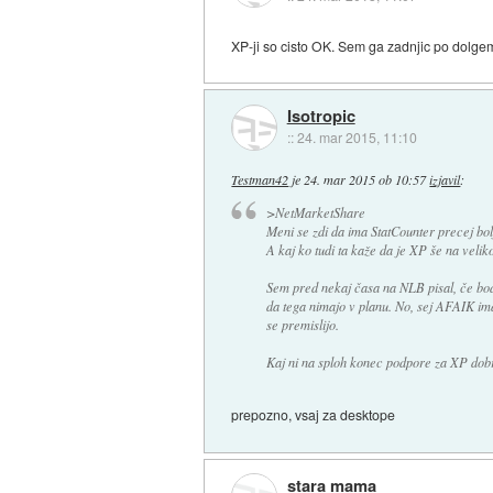
XP-ji so cisto OK. Sem ga zadnjic po dolge
Isotropic
::
24. mar 2015, 11:10
Testman42
je
24. mar 2015 ob 10:57
izjavil
:
>NetMarketShare
Meni se zdi da ima StatCounter precej bol
A kaj ko tudi ta kaže da je XP še na velik
Sem pred nekaj časa na NLB pisal, če bodo
da tega nimajo v planu. No, sej AFAIK i
se premislijo.
Kaj ni na sploh konec podpore za XP dobr
prepozno, vsaj za desktope
stara mama