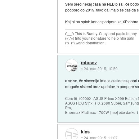
Sem pred nekaj časa na NLB pisal, če bodo 
podporo do 2019, tako da imajo še čas da se
Kaj ni na sploh konec podpore za XP dobra 
(\__/) This is Bunny. Copy and paste bunny
(='.'=) into your signature to help him gain
(")_(") world domination.
mtosev
::
24. mar 2015, 10:59
a se ve, če slovenija ima ta custom support 
drugače sistemi brez updatov in podpore so
Core i9 10900X, ASUS Prime X299 Edition 
ASUS ROG Strix RTX 2080 Super, Samsung
Pro,
Enermax Platimax 1700W | moj oče darko 
kixs
::
24. mar 2015, 11:07