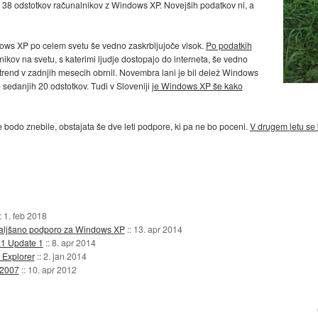
dno 38 odstotkov računalnikov z Windows XP. Novejših podatkov ni, a
ows XP po celem svetu še vedno zaskrbljujoče visok.
Po podatkih
nikov na svetu, s katerimi ljudje dostopajo do interneta, še vedno
 trend v zadnjih mesecih obrnil. Novembra lani je bil delež Windows
sedanjih 20 odstotkov. Tudi v Sloveniji
je Windows XP še kako
ne bodo znebile, obstajata še dve leti podpore, ki pa ne bo poceni.
V drugem letu se 
::
1. feb 2018
odaljšano podporo za Windows XP
::
13. apr 2014
1 Update 1
::
8. apr 2014
 Explorer
::
2. jan 2014
 2007
::
10. apr 2012