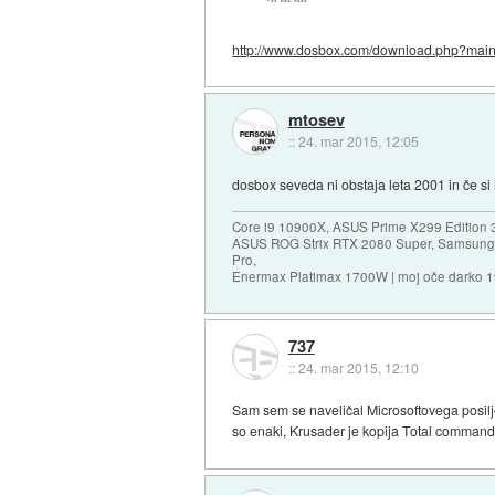
http://www.dosbox.com/download.php?main.
mtosev
::
24. mar 2015, 12:05
dosbox seveda ni obstaja leta 2001 in če si r
Core i9 10900X, ASUS Prime X299 Edition 
ASUS ROG Strix RTX 2080 Super, Samsung
Pro,
Enermax Platimax 1700W | moj oče darko 
737
::
24. mar 2015, 12:10
Sam sem se naveličal Microsoftovega posilj
so enaki, Krusader je kopija Total commande