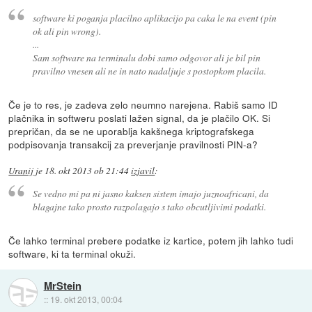
software ki poganja placilno aplikacijo pa caka le na event (pin
ok ali pin wrong).
...
Sam software na terminalu dobi samo odgovor ali je bil pin
pravilno vnesen ali ne in nato nadaljuje s postopkom placila.
Če je to res, je zadeva zelo neumno narejena. Rabiš samo ID
plačnika in softweru poslati lažen signal, da je plačilo OK. Si
prepričan, da se ne uporablja kakšnega kriptografskega
podpisovanja transakcij za preverjanje pravilnosti PIN-a?
Uranij
je
18. okt 2013 ob 21:44
izjavil
:
Se vedno mi pa ni jasno kaksen sistem imajo juznoafricani, da
blagajne tako prosto razpolagajo s tako obcutljivimi podatki.
Če lahko terminal prebere podatke iz kartice, potem jih lahko tudi
software, ki ta terminal okuži.
MrStein
::
19. okt 2013, 00:04