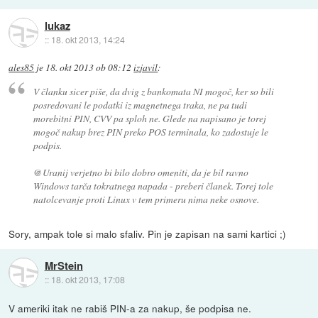
lukaz
::
18. okt 2013, 14:24
ales85
je
18. okt 2013 ob 08:12
izjavil
:
V članku sicer piše, da dvig z bankomata NI mogoč, ker so bili
posredovani le podatki iz magnetnega traka, ne pa tudi
morebitni PIN, CVV pa sploh ne. Glede na napisano je torej
mogoč nakup brez PIN preko POS terminala, ko zadostuje le
podpis.
@Uranij verjetno bi bilo dobro omeniti, da je bil ravno
Windows tarča tokratnega napada - preberi članek. Torej tole
natolcevanje proti Linux v tem primeru nima neke osnove.
Sory, ampak tole si malo sfaliv. Pin je zapisan na sami kartici ;)
MrStein
::
18. okt 2013, 17:08
V ameriki itak ne rabiš PIN-a za nakup, še podpisa ne.