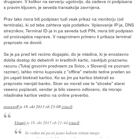
drugacen. V kolikor na serverju ugotovijo, da zadeva ni podpisana
s pravim kljucem, je seveda transakcija zavrnjena.
Prav tako mora biti podpisan tudi vsak prikaz na monitorju (od
terminala), ki od tebe zahteva vpis podatkov. Vpisovanje IP-ja, DNS
streznikov, Terminal ID-ja in pa seveda tudi PIN, mora biti podpisan
od proizvajalca naprave. V nasprotnem primeru ti prikaza terminal
preprosto ne dovoli.
Se je pa pred leti recimo dogajalo, do je mladina, ki je enostavno
dobila dostop do debetnih in kreditnih kartic, navkljub praznemu
racunu (Tukaj govorim predvsem za Svico, v Sloveniji ne poznam
razmer), lahko mirno kupovala z "offline" metodo tedne preden so
jim uspeli blokirati kartico. Ko so jim pa kartico blokirali so
preprosto menjali banko. Sicer so morali vse te "stroske" starsi
vseeno poplacati, vendar je bilo vseeno odloceno, da morajo
mladinske kartice vedno na online preverbo.
poweroff
je
18. okt 2013 ob 23:08
izjavil
:
Uranij
je
18. okt 2013 ob 21:44
izjavil
:
Se vedno mi pa ni jasno kaksen sistem imajo