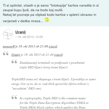
Ti si optimist, včasih s je samo "fotokopija" kartice naredila in si
zaupal kupu ljudi, da ne bodo kaj mutili.
Nekaj let pozneje pa vtipkaš kodo kartice v spletni obrazec in
verjameš v dedka mraza...
Uranij
::
19. okt 2013, 10:29
poweroff
je
18. okt 2013 ob 23:08
izjavil
:
Uranij
je
18. okt 2013 ob 21:44
izjavil
:
Dandanasnji terminali so podpisani s posebnimi
triple DES kljuci (torej tremi kljuci)
TripleDES nima nič skupnega s tremi ključi. Uporablja se samo
enega. Gre za to, da se vsak blok sporočila šifrira trikrat (z
"navadnim" DES-om).
In cryptography, Triple DES is the common name
for the Triple Data Encryption Algorithm (TDEA or
Triple DEA) block cipher, which applies the Data