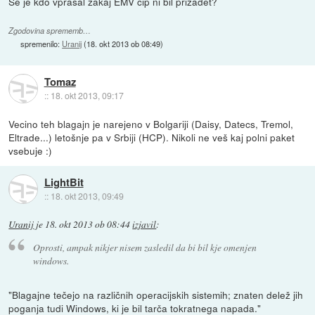
Se je kdo vprašal zakaj EMV čip ni bil prizadet?
Zgodovina sprememb…
spremenilo:
Uranij
(
18. okt 2013 ob 08:49
)
Tomaz
::
18. okt 2013, 09:17
Vecino teh blagajn je narejeno v Bolgariji (Daisy, Datecs, Tremol,
Eltrade...) letošnje pa v Srbiji (HCP). Nikoli ne veš kaj polni paket
vsebuje :)
LightBit
::
18. okt 2013, 09:49
Uranij
je
18. okt 2013 ob 08:44
izjavil
:
Oprosti, ampak nikjer nisem zasledil da bi bil kje omenjen
windows.
"Blagajne tečejo na različnih operacijskih sistemih; znaten delež jih
poganja tudi Windows, ki je bil tarča tokratnega napada."