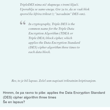
TripleDES nima nič skupnega s tremi ključi.
Uporablja se samo enega. Gre za to, da se vsak blok
sporočila šifrira trikrat (z "navadnim" DES-om).
In cryptography, Triple DES is the
common name for the Triple Data
Encryption Algorithm (TDEA or
Triple DEA) block cipher, which
applies the Data Encryption Standard
(DES) cipher algorithm three times to
each data block.
Res, to je bil lapsus. Zelel sem napisati trikratnim kriptiranjem.
Hmmm, če pa ravno to piše: applies the Data Encryption Standard
(DES) cipher algorithm three times
Še en lapsus?