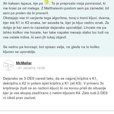
Ah kaksen lapsus, kje pa
. To je preprosto moja povrsnost, ki
me krasi ze od malega. Z Matthaievim postom sem pa zamedel, bil
sem pa prelen da bi preveril.
Obstajajo vse tri varjante tega algoritma, torej s tremi kljuci, dvema,
kjer sta K1 in K3 enaka, ter seveda ta, kjer je kljuc vedno enak. Ze
dolgo je kar sem to nazadnje dejansko uporabljal. Lincate me pa
lahko kolikor me hocete, ker take napake mecejo slabo luc tudi na
vse ostale trdive, ki sem jih tukaj objavil.
Se vedno pa koncept, kot opisan velja, ne glede na to koliko
kljucev se uporablja.
McMallar
::
21. okt 2013, 12:59
Dejansko se 3-DES naredi tako, da se najprej kriptira s K1,
dekriptira s K2 in potem spet kriptira s K1 (ali K3). V primeru 3x
kriptiranja (tudi ce so razlicni kljuci) bi na koncu prisli do situacije
kjer je vse skupaj zasifrirano z nekim kljucem K4. Zato tudi 2-DES
ni nikoli prav zazivel.