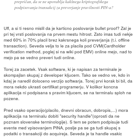
prepričan, da se ne uporablja kakšnega kriptografskega
podpisovanja transakcij za preverjanje pravilnosti PIN-a?
Uff, a si ti resno mislil da je karticno poslovanje bullet proof? Zal je
pri tej vrsti poslovanja na prvem mestu hitrost. Zato imas tudi nekje
med 60% in 70% placil brez kakrsnega koli preverjanja (t.i. offline
transaction). Seveda velja to le za placila pod CVM(Cardholder
verification method, poglej si na wiki pod EMV) online mejo, nad to
mejo pa se vedno preveri tudi online.
Torej za zacetek. Vsak software, ki je napisan za terminale je
skompajlan skupaj z developer kljucem. Tako se vedno ve, kdo in
kdaj je naredil doloceno verzijo softwarja. Torej prvi korak bi bil, da
mora nekdo ukrasti certifikat programerju. V kolikor koncna
aplikacija ni podpisana s pravim kljucem, se na terminalu sploh ne
pozene.
Pred vsako operacijo(placilo, dnevni obracun, dobropis,...) mora
aplikacija na terminalu dobiti "security handle"(oprosti da ne
poznam slovenske terminologije). S tem se potem podpisuje tudi
evente med vpisovanjem PINA, poslje pa se ga tudi skupaj s
podatki o transakciji do acquireja. Seveda je ta handle vsakic