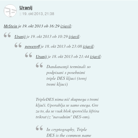
Uranij
::
19. okt 2013, 21:38
MrStein
je
19. okt 2013 ob 16:29
izjavil
:
Uranij
je
19. okt 2013 ob 10:29
izjavil
:
poweroff
je
18. okt 2013 ob 23:08
izjavil
:
Uranij
je
18. okt 2013 ob 21:44
izjavil
:
Dandanasnji terminali so
podpisani s posebnimi
triple DES kljuci (torej
tremi kljuci)
TripleDES nima nič skupnega s tremi
ključi. Uporablja se samo enega. Gre
za to, da se vsak blok sporočila šifrira
trikrat (z "navadnim" DES-om).
In cryptography, Triple
DES is the common name