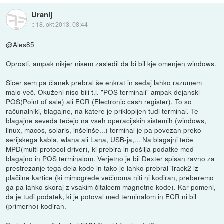
Uranij
::
18. okt 2013, 08:44
@Ales85
Oprosti, ampak nikjer nisem zasledil da bi bil kje omenjen windows.
Sicer sem pa članek prebral še enkrat in sedaj lahko razumem
malo več. Okuženi niso bili t.i. "POS terminali" ampak dejanski
POS(Point of sale) ali ECR (Electronic cash register). To so
računalniki, blagajne, na katere je priklopljen tudi terminal. Te
blagajne seveda tečejo na vseh operacijskih sistemih (windows,
linux, macos, solaris, inšeinše...) terminal je pa povezan preko
serijskega kabla, wlana ali Lana, USB-ja,... Na blagajni teče
MPD(multi protocol driver), ki prebira in pošilja podatke med
blagajno in POS terminalom. Verjetno je bil Dexter spisan ravno za
prestrezanje tega dela kode in tako je lahko prebral Track2 iz
plačilne kartice (ki mimogrede večinoma niti ni kodiran, preberemo
ga pa lahko skoraj z vsakim čitalcem magnetne kode). Kar pomeni,
da je tudi podatek, ki je potoval med terminalom in ECR ni bil
(primerno) kodiran.