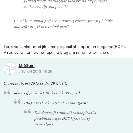
juznoafricani, da blagajne tako prosto razpolagajo
s tako obcutljivimi podatki.
Če lahko terminal prebere podatke iz kartice, potem jih lahko
tudi software, ki ta terminal okuži.
Terminal lahko, nebi jih smel pa posiljati naprej na blagajno(ECR).
Virus se je namrec nahajal na blagajni in ne na terminalu.
MrStein
::
19. okt 2013, 16:29
Uranij
je
19. okt 2013 ob 10:29
izjavil
:
poweroff
je
18. okt 2013 ob 23:08
izjavil
:
Uranij
je
18. okt 2013 ob 21:44
izjavil
:
Dandanasnji terminali so podpisani s
posebnimi triple DES kljuci (torej
tremi kljuci)