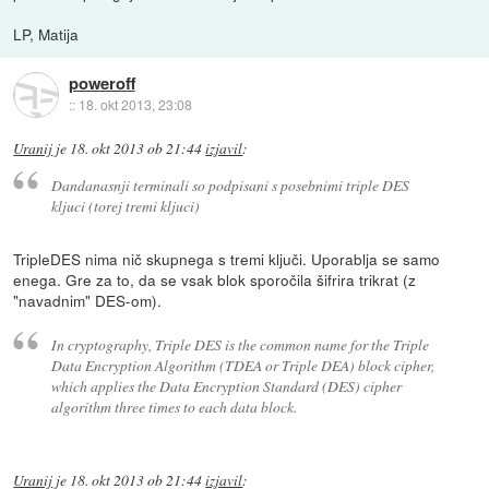
LP, Matija
poweroff
::
18. okt 2013, 23:08
Uranij
je
18. okt 2013 ob 21:44
izjavil
:
Dandanasnji terminali so podpisani s posebnimi triple DES
kljuci (torej tremi kljuci)
TripleDES nima nič skupnega s tremi ključi. Uporablja se samo
enega. Gre za to, da se vsak blok sporočila šifrira trikrat (z
"navadnim" DES-om).
In cryptography, Triple DES is the common name for the Triple
Data Encryption Algorithm (TDEA or Triple DEA) block cipher,
which applies the Data Encryption Standard (DES) cipher
algorithm three times to each data block.
Uranij
je
18. okt 2013 ob 21:44
izjavil
: