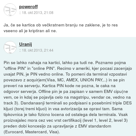
poweroff
::
18. okt 2013, 21:08
Ja, če se kartica ob večkratnem branju ne zaklene, je to res
vseeno ali je kriptiran ali ne.
Uranij
::
18. okt 2013, 21:44
Pin se lahko nahaja na kartici, lahko pa tudi ne. Poznamo pojma
"offline PIN" in "online PIN". Recimo v ameriki, kjer pocasi zacenjajo
uvajat PIN, je PIN vedno online. To pomeni da terminal vzpostavi
povezavo z acquirjem(Visa, MC, AMEX, UNION PAY,..) in se pin
preveri na serverju. Kartica PIN kode ne pozna, le caka na
odgovor serverja. Offline pin je pa zapisan v samem EMV cipu(ne
vem, ce in kdaj se pojavlja celo na magstripu, vendar ce, vedno na
track 3). Dandanasnji terminali so podpisani s posebnimi triple DES
kljuci (torej tremi kljuci) in vsa avtorizacija se opravi tam. Sama
tipkovnica je tako fizicno locena od ostalega dela terminala. Vsak
proizvajalec mora cez vec vrst certifikacij (level 1, level 2, level 3)
preden dobi koncesijo za upravljanje z EMV standardom
(Eurocard, Mastercard, Visa).