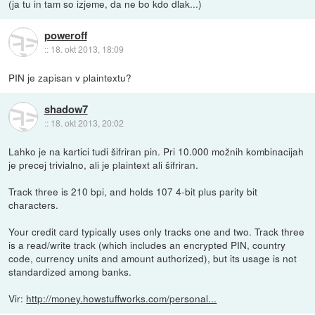
(ja tu in tam so izjeme, da ne bo kdo dlak...)
poweroff
::
18. okt 2013, 18:09
PIN je zapisan v plaintextu?
shadow7
::
18. okt 2013, 20:02
Lahko je na kartici tudi šifriran pin. Pri 10.000 možnih kombinacijah
je precej trivialno, ali je plaintext ali šifriran.
Track three is 210 bpi, and holds 107 4-bit plus parity bit
characters.
Your credit card typically uses only tracks one and two. Track three
is a read/write track (which includes an encrypted PIN, country
code, currency units and amount authorized), but its usage is not
standardized among banks.
Vir:
http://money.howstuffworks.com/personal...