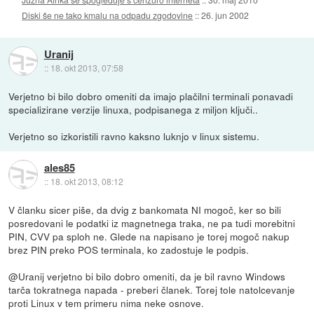
Diski še ne tako kmalu na odpadu zgodovine
::
26. jun 2002
Uranij
::
18. okt 2013, 07:58
Verjetno bi bilo dobro omeniti da imajo plačilni terminali ponavadi
specializirane verzije linuxa, podpisanega z miljon ključi..
Verjetno so izkoristili ravno kaksno luknjo v linux sistemu.
ales85
::
18. okt 2013, 08:12
V članku sicer piše, da dvig z bankomata NI mogoč, ker so bili
posredovani le podatki iz magnetnega traka, ne pa tudi morebitni
PIN, CVV pa sploh ne. Glede na napisano je torej mogoč nakup
brez PIN preko POS terminala, ko zadostuje le podpis.
@Uranij verjetno bi bilo dobro omeniti, da je bil ravno Windows
tarča tokratnega napada - preberi članek. Torej tole natolcevanje
proti Linux v tem primeru nima neke osnove.