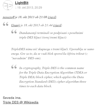
LightBit
::
19. okt 2013, 20:29
poweroff
je
18. okt 2013 ob 23:08
izjavil
:
Uranij
je
18. okt 2013 ob 21:44
izjavil
:
Dandanasnji terminali so podpisani s posebnimi
triple DES kljuci (torej tremi kljuci)
TripleDES nima nič skupnega s tremi ključi. Uporablja se samo
enega. Gre za to, da se vsak blok sporočila šifrira trikrat (z
"navadnim" DES-om).
In cryptography, Triple DES is the common name
for the Triple Data Encryption Algorithm (TDEA or
Triple DEA) block cipher, which applies the Data
Encryption Standard (DES) cipher algorithm three
times to each data block.
Seveda ima.
Triple DES @ Wikipedia