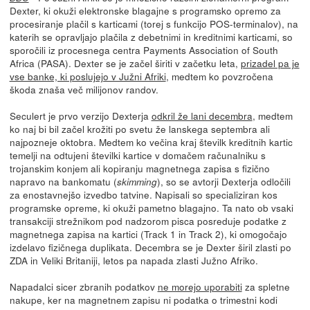
Dexter, ki okuži elektronske blagajne s programsko opremo za
procesiranje plačil s karticami (torej s funkcijo POS-terminalov), na
katerih se opravljajo plačila z debetnimi in kreditnimi karticami, so
sporočili iz procesnega centra Payments Association of South
Africa (PASA). Dexter se je začel širiti v začetku leta,
prizadel pa je
vse banke, ki poslujejo v Južni Afriki
, medtem ko povzročena
škoda znaša več milijonov randov.
Seculert je prvo verzijo Dexterja
odkril že lani decembra
, medtem
ko naj bi bil začel krožiti po svetu že lanskega septembra ali
najpozneje oktobra. Medtem ko večina kraj številk kreditnih kartic
temelji na odtujeni številki kartice v domačem računalniku s
trojanskim konjem ali kopiranju magnetnega zapisa s fizično
napravo na bankomatu (
), so se avtorji Dexterja odločili
skimming
za enostavnejšo izvedbo tatvine. Napisali so specializiran kos
programske opreme, ki okuži pametno blagajno. Ta nato ob vsaki
transakciji strežnikom pod nadzorom pisca posreduje podatke z
magnetnega zapisa na kartici (Track 1 in Track 2), ki omogočajo
izdelavo fizičnega duplikata. Decembra se je Dexter širil zlasti po
ZDA in Veliki Britaniji, letos pa napada zlasti Južno Afriko.
Napadalci sicer zbranih podatkov
ne morejo uporabiti
za spletne
nakupe, ker na magnetnem zapisu ni podatka o trimestni kodi