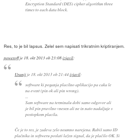
Encryption Standard (DES) cipher algorithm three
times to each data block.
Res, to je bil lapsus. Zelel sem napisati trikratnim kriptiranjem.
poweroff
je
18. okt 2013 ob 23:08
izjavil
:
Uranij
je
18. okt 2013 ob 21:44
izjavil
:
software ki poganja placilno aplikacijo pa caka le
na event (pin ok ali pin wrong).
...
Sam software na terminalu dobi samo odgovor ali
je bil pin pravilno vnesen ali ne in nato nadaljuje s
postopkom placila.
Če je to res, je zadeva zelo neumno narejena. Rabiš samo ID
plačnika in softweru poslati lažen signal, da je plačilo OK. Si