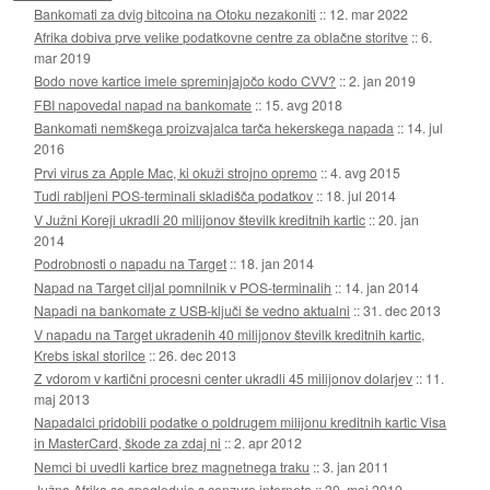
Bankomati za dvig bitcoina na Otoku nezakoniti
::
12. mar 2022
Afrika dobiva prve velike podatkovne centre za oblačne storitve
::
6.
mar 2019
Bodo nove kartice imele spreminjajočo kodo CVV?
::
2. jan 2019
FBI napovedal napad na bankomate
::
15. avg 2018
Bankomati nemškega proizvajalca tarča hekerskega napada
::
14. jul
2016
Prvi virus za Apple Mac, ki okuži strojno opremo
::
4. avg 2015
Tudi rabljeni POS-terminali skladišča podatkov
::
18. jul 2014
V Južni Koreji ukradli 20 milijonov številk kreditnih kartic
::
20. jan
2014
Podrobnosti o napadu na Target
::
18. jan 2014
Napad na Target ciljal pomnilnik v POS-terminalih
::
14. jan 2014
Napadi na bankomate z USB-ključi še vedno aktualni
::
31. dec 2013
V napadu na Target ukradenih 40 milijonov številk kreditnih kartic,
Krebs iskal storilce
::
26. dec 2013
Z vdorom v kartični procesni center ukradli 45 milijonov dolarjev
::
11.
maj 2013
Napadalci pridobili podatke o poldrugem milijonu kreditnih kartic Visa
in MasterCard, škode za zdaj ni
::
2. apr 2012
Nemci bi uvedli kartice brez magnetnega traku
::
3. jan 2011
Južna Afrika se spogleduje s cenzuro interneta
::
30. maj 2010