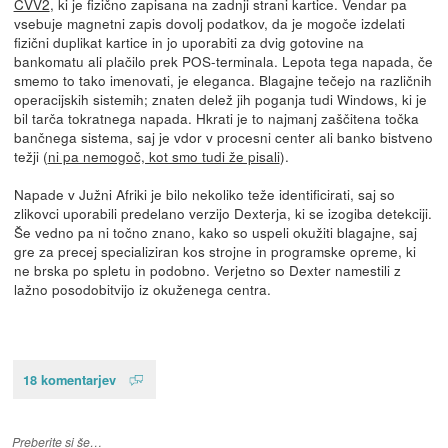
CVV2
, ki je fizično zapisana na zadnji strani kartice. Vendar pa
vsebuje magnetni zapis dovolj podatkov, da je mogoče izdelati
fizični duplikat kartice in jo uporabiti za dvig gotovine na
bankomatu ali plačilo prek POS-terminala. Lepota tega napada, če
smemo to tako imenovati, je eleganca. Blagajne tečejo na različnih
operacijskih sistemih; znaten delež jih poganja tudi Windows, ki je
bil tarča tokratnega napada. Hkrati je to najmanj zaščitena točka
bančnega sistema, saj je vdor v procesni center ali banko bistveno
težji (
ni pa nemogoč, kot smo tudi že pisali
).
Napade v Južni Afriki je bilo nekoliko teže identificirati, saj so
zlikovci uporabili predelano verzijo Dexterja, ki se izogiba detekciji.
Še vedno pa ni točno znano, kako so uspeli okužiti blagajne, saj
gre za precej specializiran kos strojne in programske opreme, ki
ne brska po spletu in podobno. Verjetno so Dexter namestili z
lažno posodobitvijo iz okuženega centra.
18 komentarjev
Preberite si še…