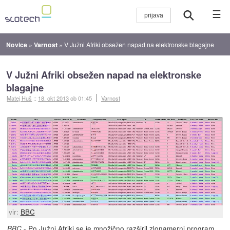
☰
Novice
»
Varnost
»
V Južni Afriki obsežen napad na elektronske blagajne
V Južni Afriki obsežen napad na elektronske
blagajne
Matej Huš
::
18. okt 2013
ob 01:45
Varnost
vir:
BBC
- Po Južni Afriki se je množično razširil zlonamerni program
BBC