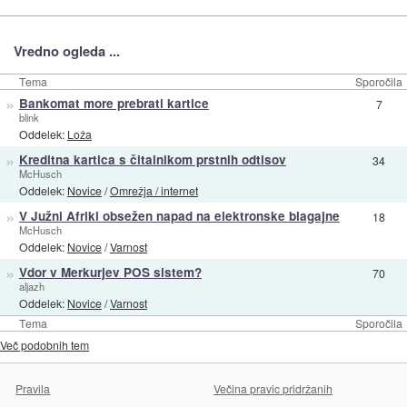
Vredno ogleda ...
Tema
Sporočila
»
Bankomat more prebrati kartice
7
blink
Oddelek:
Loža
»
Kreditna kartica s čitalnikom prstnih odtisov
34
McHusch
Oddelek:
Novice
/
Omrežja / internet
»
V Južni Afriki obsežen napad na elektronske blagajne
18
McHusch
Oddelek:
Novice
/
Varnost
»
Vdor v Merkurjev POS sistem?
70
aljazh
Oddelek:
Novice
/
Varnost
Tema
Sporočila
Več podobnih tem
Pravila
Večina pravic pridržanih