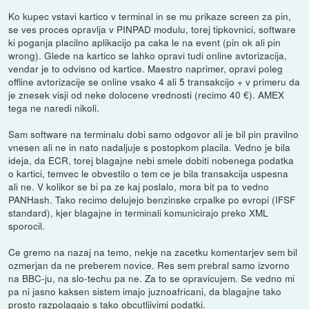
Ko kupec vstavi kartico v terminal in se mu prikaze screen za pin,
se ves proces opravlja v PINPAD modulu, torej tipkovnici, software
ki poganja placilno aplikacijo pa caka le na event (pin ok ali pin
wrong). Glede na kartico se lahko opravi tudi online avtorizacija,
vendar je to odvisno od kartice. Maestro naprimer, opravi poleg
offline avtorizacije se online vsako 4 ali 5 transakcijo + v primeru da
je znesek visji od neke dolocene vrednosti (recimo 40 €). AMEX
tega ne naredi nikoli.
Sam software na terminalu dobi samo odgovor ali je bil pin pravilno
vnesen ali ne in nato nadaljuje s postopkom placila. Vedno je bila
ideja, da ECR, torej blagajne nebi smele dobiti nobenega podatka
o kartici, temvec le obvestilo o tem ce je bila transakcija uspesna
ali ne. V kolikor se bi pa ze kaj poslalo, mora bit pa to vedno
PANHash. Tako recimo delujejo benzinske crpalke po evropi (IFSF
standard), kjer blagajne in terminali komunicirajo preko XML
sporocil.
Ce gremo na nazaj na temo, nekje na zacetku komentarjev sem bil
ozmerjan da ne preberem novice. Res sem prebral samo izvorno
na BBC-ju, na slo-techu pa ne. Za to se opravicujem. Se vedno mi
pa ni jasno kaksen sistem imajo juznoafricani, da blagajne tako
prosto razpolagajo s tako obcutljivimi podatki.