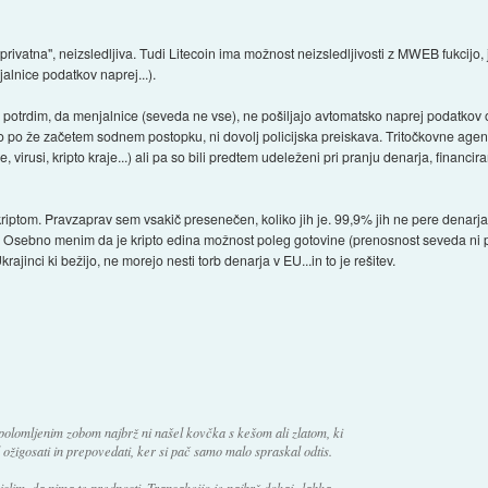
"privatna", neizsledljiva. Tudi Litecoin ima možnost neizsledljivosti z MWEB fukcijo, 
jalnice podatkov naprej...).
ko potrdim, da menjalnice (seveda ne vse), ne pošiljajo avtomatsko naprej podatkov 
evo po že začetem sodnem postopku, ni dovolj policijska preiskava. Tritočkovne age
rusi, kripto kraje...) ali pa so bili predtem udeleženi pri pranju denarja, financiran
s kriptom. Pravzaprav sem vsakič presenečen, koliko jih je. 99,9% jih ne pere denarj
. Osebno menim da je kripto edina možnost poleg gotovine (prenosnost seveda ni pri
ajinci ki bežijo, ne morejo nesti torb denarja v EU...in to je rešitev.
 polomljenim zobom najbrž ni našel kovčka s kešom ali zlatom, ki
l ožigosati in prepovedati, ker si pač samo malo spraskal odtis.