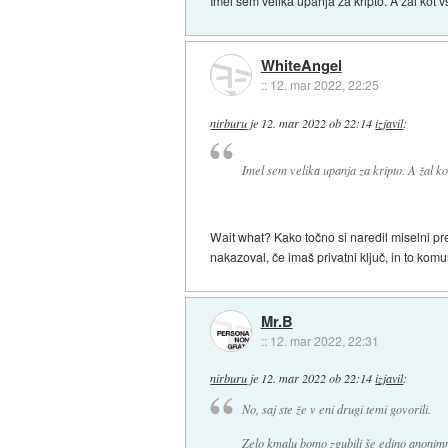
Imel sem velika upanja za kripto. A žal kot 
WhiteAngel
::
12. mar 2022, 22:25
nirburu
je
12. mar 2022 ob 22:14
izjavil
:
Imel sem velika upanja za kripto. A žal ko
Wait what? Kako točno si naredil miselni pr
nakazoval, če imaš privatni ključ, in to kom
Mr.B
::
12. mar 2022, 22:31
nirburu
je
12. mar 2022 ob 22:14
izjavil
:
No, saj ste že v eni drugi temi govorili.
Zelo kmalu bomo zgubili še edino anonim