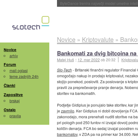
Spletne strani začele streči oglase za agente
Novice
»
Kriptovalute
»
Bankom
Novice
Bankomati za dvig bitcoina na
arhiv
Matej Huš
::
12. mar 2022
ob 20:32
Kriptoval
Forum
Slo-Tech
- Britanski finančni regulator Financial
mali oglasi
omogočajo nakup in prodajo kriptovalut, nezakonit
teme zadnjih 24h
stojijo ponekod, posloviti. Za poslovanje s kriptova
Članki
pravili za preprečevanje pranje denarja. Nobeno i
storitev na bankomatih.
Zaposlitve
brskaj
Podjetje Gidiplus je ponujalo take storitev, kar ji
Ostalo
je
zavrnilo
. Ker Gidiplus ni dobil dovoljenja FCA
pravila
zakonodajo, mora prenehati nuditi storitve na ban
pri pologih pod 250 funtov ni izvajal dovolj pod
količin denarja. FCA bo sedaj izvajal poostren nad
bankomatov
, v ZDA pa na primer kar 34.000. Nek