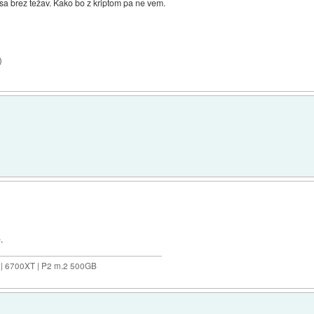
sa brez težav. Kako bo z kriptom pa ne vem.
)
.
 | 6700XT | P2 m.2 500GB