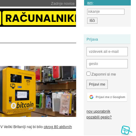
Išči:
Zadnje novice
Prijava
Zapomni si me
nov uporabnik
pozabili geslo?
Veliki Britaniji naj bi bilo
okrog 80 aktivnih