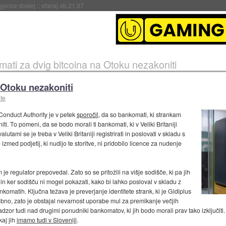
 umetne inteligence
::
včeraj ob 21:23
ati za dvig bitcoina na Otoku nezakoniti
 Otoku nezakoniti
ute
 Conduct Authority je v petek
sporočil
, da so bankomati, ki strankam
i. To pomeni, da se bodo morali ti bankomati, ki v Veliki Britaniji
lutami se je treba v Veliki Britaniji registrirati in poslovati v skladu s
zmed podjetij, ki nudijo te storitve, ni pridobilo licence za nudenje
m je regulator prepovedal. Zato so se pritožili na višje sodišče, ki pa jih
 in ker sodišču ni mogel pokazati, kako bi lahko posloval v skladu z
komatih. Ključna težava je preverjanje identitete strank, ki je Gidiplus
robno, zato je obstajal nevarnost uporabe mul za premikanje večjih
zor tudi nad drugimi ponudniki bankomatov, ki jih bodo morali prav tako izključiti. V 
aj jih
imamo tudi v Sloveniji
.