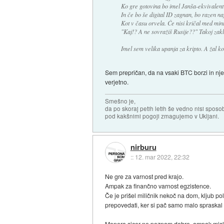
Ko gre gotovina bo imel Janša-ekvivalent 
In če bo še digital ID zagnan, bo razen n
Kot v času orvela. Če nisi kričal med minut
"Kaj!? A ne sovražiš Rusije??" Takoj zak
Imel sem velika upanja za kripto. A žal ko
Sem prepričan, da na vsaki BTC borzi in njeni
verjetno.
Smešno je,
da po skoraj petih letih še vedno nisi sposo
pod kakšnimi pogoji zmagujemo v Ukljani.
nirburu
::
12. mar 2022, 22:32
Ne gre za varnost pred krajo.
Ampak za finančno varnost egzistence.
Če je prišel miličnik nekoč na dom, kljub po
prepovedati, ker si pač samo malo spraskal 
Monera sicer ne poznam dobro, ampak mislim,