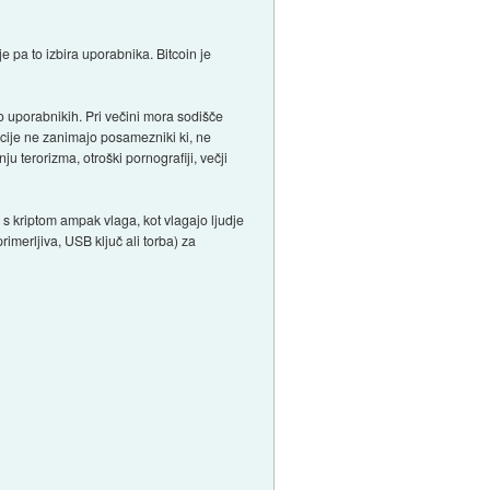
je pa to izbira uporabnika. Bitcoin je
o uporabnikih. Pri večini mora sodišče
ncije ne zanimajo posamezniki ki, ne
ju terorizma, otroški pornografiji, večji
a s kriptom ampak vlaga, kot vlagajo ljudje
merljiva, USB ključ ali torba) za