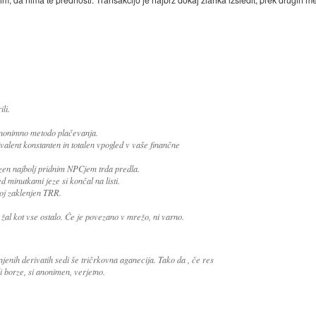
ili.
anonimno metodo plačevanja.
alent konstanten in totalen vpogled v vaše finančne
azen najbolj pridnim NPCjem trda predla.
d minutkami jeze si končal na listi.
oj zaklenjen TRR.
 žal kot vse ostalo. Če je povezano v mrežo, ni varno.
jenih derivatih sedi še tričrkovna aganecija. Tako da , če res
i borze, si anonimen, verjetno.