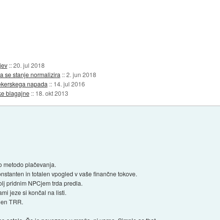
jev
::
20. jul 2018
a se stanje normalizira
::
2. jun 2018
hekerskega napada
::
14. jul 2016
ke blagajne
::
18. okt 2013
o metodo plačevanja.
nstanten in totalen vpogled v vaše finančne tokove.
bolj pridnim NPCjem trda predla.
mi jeze si končal na listi.
njen TRR.