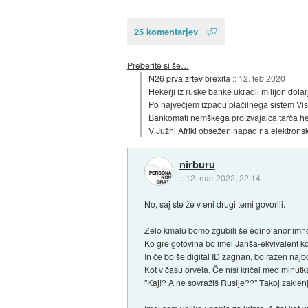
25 komentarjev
Preberite si še…
N26 prva žrtev brexita
::
12. feb 2020
Hekerji iz ruske banke ukradli milijon dolar
Po največjem izpadu plačilnega sistem Vis
Bankomati nemškega proizvajalca tarča 
V Južni Afriki obsežen napad na elektrons
nirburu
::
12. mar 2022, 22:14
No, saj ste že v eni drugi temi govorili.
Zelo kmalu bomo zgubili še edino anonimn
Ko gre gotovina bo imel Janša-ekvivalent ko
In če bo še digital ID zagnan, bo razen naj
Kot v času orvela. Če nisi kričal med minutka
"Kaj!? A ne sovražiš Rusije??" Takoj zakle