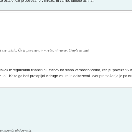
vse ostalo. Če je povezano v mrežo, ni varno. Simple as that.
t vse ostalo. Če je povezano v mrežo, ni varno. Simple as that.
eskok iz reguliranih finančnih ustanov na slabo varnost bitcoina, ker je "povezan v
ur koli. Kako ga boš pretapljal v druge valute in dokazoval izvor premoženja je pa d
no metodo plačevanja.