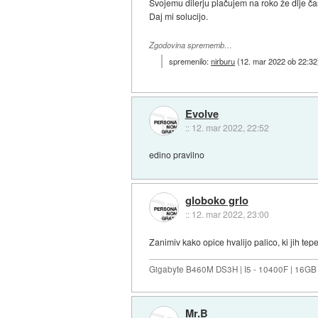
Svojemu dilerju plačujem na roko že dlje ča
Daj mi solucijo.
Zgodovina sprememb…
spremenilo:
nirburu
(
12. mar 2022 ob 22:32
Evolve
::
12. mar 2022, 22:52
edino pravilno
globoko grlo
::
12. mar 2022, 23:00
Zanimiv kako opice hvalijo palico, ki jih tepe
Gigabyte B460M DS3H | I5 - 10400F | 16GB
Mr.B