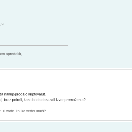
epe.
ben opredeliti,
za nakup/prodajo kriptovalut.
 nazaj, brez potrdil, kako bodo dokazali izvor premoženja?
m 1l vode. koliko veder imaš?