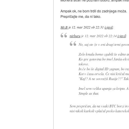
Ampak ok, ne bom trdil do zadnjega moža.
Prepričajte me, da ni tako.
Mr.B
je
12. mar 2022 ob 22:31
izjavil
:
nirburu
je
12. mar 2022 ob 22:14
izjavil
:
No, saj ste že v eni drugi temi govor
Zelo kmalu bomo zgubili še edino 
Ko gre gotovina bo imel Janša-ekviv
tokove.
In če bo še digital ID zagnan, bo r
Kot v času orvela. Če nisi kričal me
"Kaj!? A ne sovražiš Rusije??" Tak
Imel sem velika upanja za kripto. A
Simple as that.
Sem prepričan, da na vsaki BTC borzi in n
nisi nikoli karkoli vplačal preko katerekol