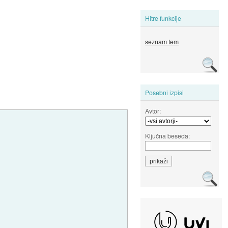
Hitre funkcije
seznam tem
Posebni izpisi
Avtor:
Ključna beseda: