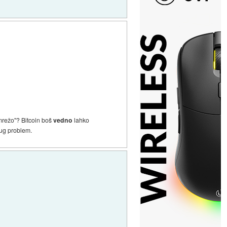
 mrežo"? Bitcoin boš
vedno
lahko
rug problem.