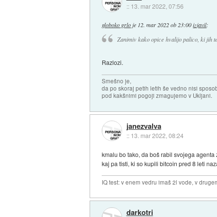
::
13. mar 2022, 07:56
globoko grlo
je
12. mar 2022 ob 23:00
izjavil
:
Zanimiv kako opice hvalijo palico, ki jih t
Razlozi.
Smešno je,
da po skoraj petih letih še vedno nisi sposo
pod kakšnimi pogoji zmagujemo v Ukljani.
janezvalva
::
13. mar 2022, 08:24
kmalu bo tako, da boš rabil svojega agenta 
kaj pa tisti, ki so kupili bitcoin pred 8 leti
IQ test: v enem vedru imaš 2l vode, v druge
darkotri