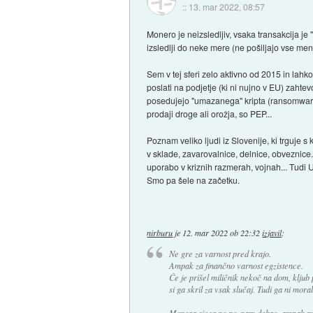
::
13. mar 2022, 08:57
Monero je neizsledljiv, vsaka transakcija je 
izsledlji do neke mere (ne pošiljajo vse men
Sem v tej sferi zelo aktivno od 2015 in lah
poslati na podjetje (ki ni nujno v EU) zaht
posedujejo "umazanega" kripta (ransomware, vi
prodaji droge ali orožja, so PEP...
Poznam veliko ljudi iz Slovenije, ki trguje 
v sklade, zavarovalnice, delnice, obveznice
uporabo v kriznih razmerah, vojnah... Tudi Ukr
Smo pa šele na začetku.
nirburu
je
12. mar 2022 ob 22:32
izjavil
:
Ne gre za varnost pred krajo.
Ampak za finančno varnost egzistence.
Če je prišel miličnik nekoč na dom, kljub
si ga skril za vsak slučaj. Tudi ga ni mora