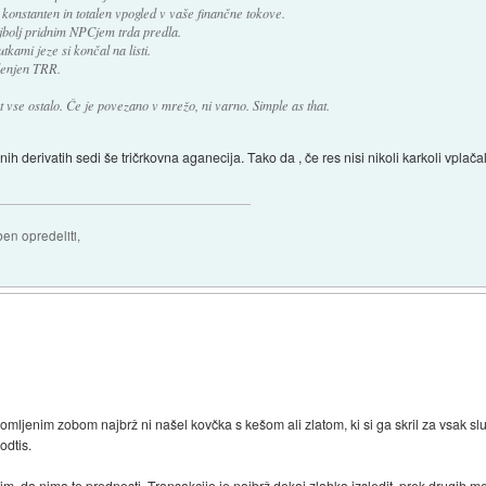
konstanten in totalen vpogled v vaše finančne tokove.
ajbolj pridnim NPCjem trda predla.
kami jeze si končal na listi.
lenjen TRR.
t vse ostalo. Če je povezano v mrežo, ni varno. Simple as that.
h derivatih sedi še tričrkovna aganecija. Tako da , če res nisi nikoli karkoli vplač
ben opredeliti,
lomljenim zobom najbrž ni našel kovčka s kešom ali zlatom, ki si ga skril za vsak slu
odtis.
 da nima te prednosti. Transakcijo je najbrž dokaj zlahka izsledit, prek drugih m