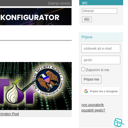
Išči:
Zadnje novice
Prijava
Zapomni si me
nov uporabnik
pozabili geslo?
ington Post