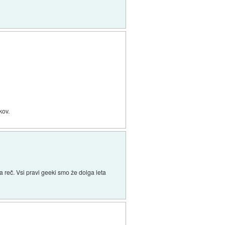
kov.
na reč. Vsi pravi geeki smo že dolga leta