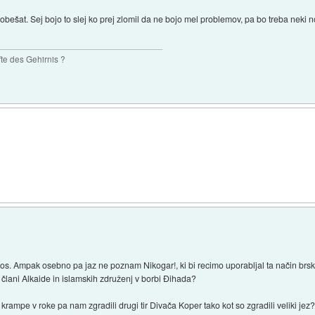
on obešat. Sej bojo to slej ko prej zlomil da ne bojo mel problemov, pa bo treba nek
te des Gehirnis ?
s. Ampak osebno pa jaz ne poznam Nikogar!, ki bi recimo uporabljal ta način brskan
 člani Alkaide in islamskih združenj v borbi Đihada?
n krampe v roke pa nam zgradili drugi tir Divača Koper tako kot so zgradili veliki jez