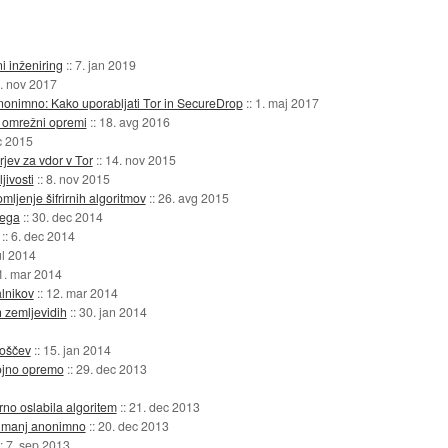
i inženiring
::
7. jan 2019
. nov 2017
anonimno: Kako uporabljati Tor in SecureDrop
::
1. maj 2017
gi omrežni opremi
::
18. avg 2016
c 2015
rjev za vdor v Tor
::
14. nov 2015
jivosti
::
8. nov 2015
ljenje šifrirnih algoritmov
::
26. avg 2015
sega
::
30. dec 2014
::
6. dec 2014
ul 2014
1. mar 2014
alnikov
::
12. mar 2014
h zemljevidih
::
30. jan 2014
roščev
::
15. jan 2014
rojno opremo
::
29. dec 2013
no oslabila algoritem
::
21. dec 2013
ič manj anonimno
::
20. dec 2013
::
7. sep 2013