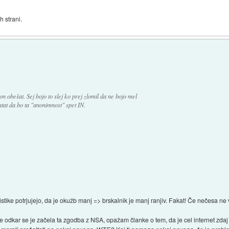
 strani.
on obešat. Sej bojo to slej ko prej zlomil da ne bojo mel
tat da bo ta "anonimnost" spet IN.
tike potrjujejo, da je okužb manj => brskalnik je manj ranjiv. Fakat! Če nečesa ne 
 odkar se je začela ta zgodba z NSA, opažam članke o tem, da je cel internet zdaj 