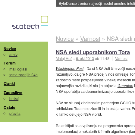
Spletne strani začele streči oglase za agente
Novice
»
Varnost
»
NSA sledi
Novice
NSA sledi uporabnikom Tora
arhiv
Matej Huš
::
6. okt 2013
ob 11:48
Varnost
Forum
Washington Post
- Da si NSA želi čim večji nadz
mali oglasi
razumljivo, da gre NSA precej v nos omrežje Tor
teme zadnjih 24h
zadostno mero potrpežljivosti v nekaj mesecih 
Članki
najnovejša razkritja, ki sta jih objavila
Guardian
NSA uporablja za deanonimizacijo uporabnikov 
Zaposlitve
brskaj
NSA se skupaj z britanskim partnerjem GCHQ tru
Ostalo
arhitekture Tora niso zlomili in ta ostaja varna
pravila
ki lahko delujejo NSA v prid.
Razmišljali so o vplivanju na programsko opremo
implementacijo nekaterih šifrirnih algoritmov (