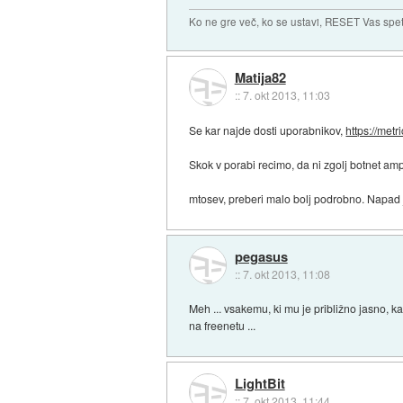
Ko ne gre več, ko se ustavi, RESET Vas spet 
Matija82
::
7. okt 2013, 11:03
Se kar najde dosti uporabnikov,
https://metri
Skok v porabi recimo, da ni zgolj botnet ampa
mtosev, preberi malo bolj podrobno. Napad 
pegasus
::
7. okt 2013, 11:08
Meh ... vsakemu, ki mu je približno jasno, ka
na freenetu ...
LightBit
::
7. okt 2013, 11:44