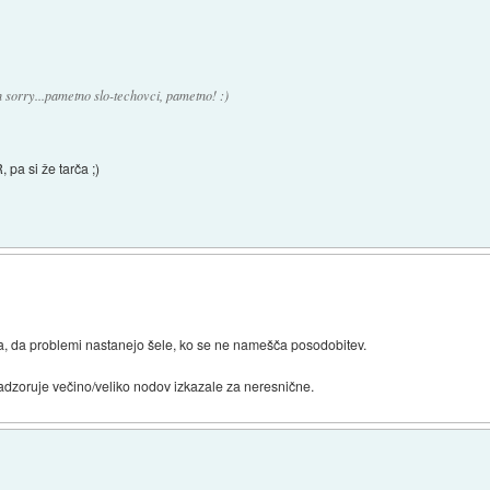
 sorry...pametno slo-techovci, pametno! :)
 pa si že tarča ;)
a, da problemi nastanejo šele, ko se ne namešča posodobitev.
dzoruje večino/veliko nodov izkazale za neresnične.