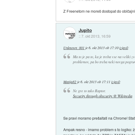
Z Freenetom ne moreš dostopat do običajnih
Jupito
::
7. okt 2013, 16:59
Unknown_001
je
6. okt 2013 ob 17:10
izjavil
:
Ma to je pa to, ka je treba vse na veliki zv
problemov, pa bo treba neki novga pogrun
Matija82
je
6. okt 2013 ob 17:11
izjavil
:
Ne gre to tako Raptor.
Security through obscurity @ Wikipedia
Se pravi moramo prešaltati na Chrome! Statis
Ampak resno - imamo problem s to logiko: že