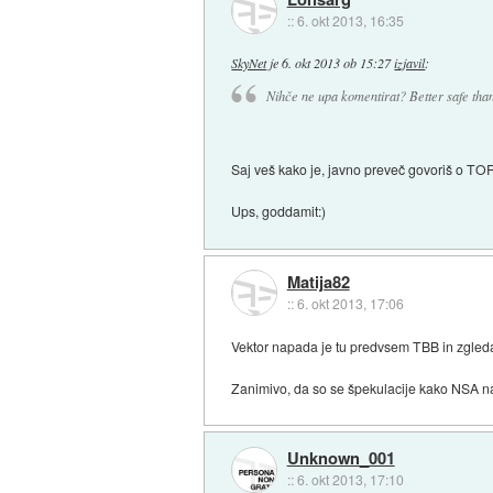
::
6. okt 2013, 16:35
SkyNet
je
6. okt 2013 ob 15:27
izjavil
:
Nihče ne upa komentirat? Better safe than
Saj veš kako je, javno preveč govoriš o TOR,
Ups, goddamit:)
Matija82
::
6. okt 2013, 17:06
Vektor napada je tu predvsem TBB in zgled
Zanimivo, da so se špekulacije kako NSA na
Unknown_001
::
6. okt 2013, 17:10