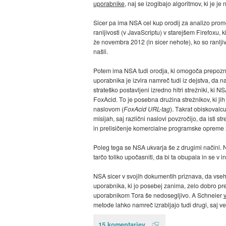
uporabnike
, naj se izogibajo algoritmov, ki je j
Sicer pa ima NSA cel kup orodij za analizo prom
ranljivosti (v JavaScriptu) v starejšem Firefoxu,
že novembra 2012 (in sicer nehote), ko so ranljiv
našli.
Potem ima NSA tudi orodja, ki omogoča prepoznati
uporabnika je izvira namreč tudi iz dejstva, da na
strateško postavljeni izredno hitri strežniki, k
FoxAcid. To je posebna družina strežnikov, ki ji
naslovom (
FoxAcid URL-tag
). Takrat obiskoval
misijah, saj različni naslovi povzročijo, da is
in prelisičenje komercialne programske opreme za 
Poleg tega se NSA ukvarja še z drugimi načini. N
tarčo toliko upočasniti, da bi ta obupala in se v
NSA sicer v svojih dokumentih priznava, da vse
uporabnika, ki jo posebej zanima, zelo dobro pr
uporabnikom Tora še nedosegljivo. A Schneier
metode lahko namreč izrabljajo tudi drugi, saj 
15 komentarjev