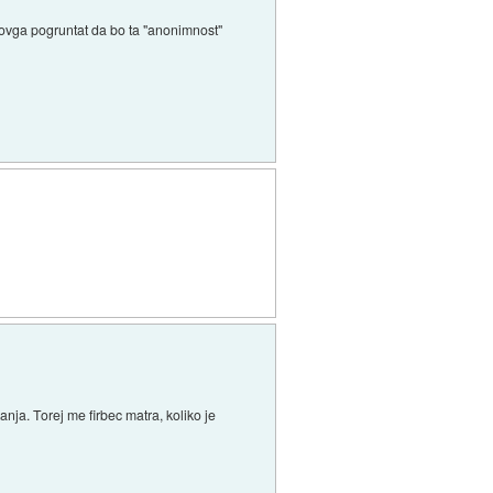
i novga pogruntat da bo ta "anonimnost"
ja. Torej me firbec matra, koliko je
?