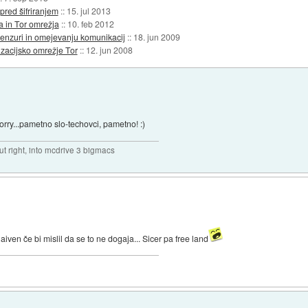
pred šifriranjem
::
15. jul 2013
a in Tor omrežja
::
10. feb 2012
cenzuri in omejevanju komunikacij
::
18. jun 2009
zacijsko omrežje Tor
::
12. jun 2008
orry...pametno slo-techovci, pametno! :)
out right, into mcdrive 3 bigmacs
aiven če bi mislil da se to ne dogaja... Sicer pa free land