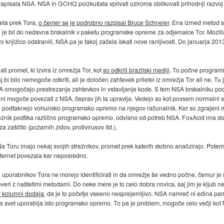
e napisala NSA. NSA in GCHQ poizkušata vplivati oziroma oblikovati prihodnji razvoj o
eta prek Tora,
o čemer se je podrobno razpisal Bruce Schneier
. Ena izmed metod se
 ki je bil do nedavna brskalnik v paketu programske opreme za odjemalce Tor. Mozilla
o knjižico odstranili, NSA pa je takoj začela iskati nove ranljivosti. Do januarja 20
 promet, ki izvira iz omrežja Tor, kot
so odkrili brazilski mediji
. To počne program
j bi bilo nemogoče odkriti, ali je določen zahtevek priletel iz omrežja Tor ali ne. T
i NSA omogočajo prestrezanje zahtevkov in vstavljanje kode. S tem NSA brskalniku po
h ni mogoče povezati z NSA, čeprav jih ta upravlja. Vedejo so kot povsem normalni 
cu podtaknejo vohunsko programsko opremo na njegov računalnik. Ker so zgrajeni m
ti strežnik podtika različno programsko opremo, odvisno od potreb NSA. FoxAcid im
zaščito (požarnih zidov, protivirusov itd.).
a Toru imajo nekaj svojih strežnikov, promet prek katerih skrbno analizirajo. Potem
 internet povezala kar neposredno.
h uporabnikov Tora ne morejo identificirati in da omrežje še vedno počne, čemur 
everi z naštetimi metodami. Do neke mere je to celo dobra novica, saj jim je klju
v kolumni dodaja
, da je to početje vseeno nesprejemljivo. NSA namreč ni edina pamet
ves svet uporablja isto programsko opremo. To pa je problem, mogoče celo večji kot