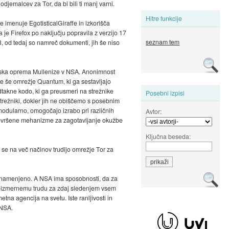
djemalcev za Tor, da bi bili ti manj varni.
Hitre funkcije
 imenuje EgotisticalGiraffe in izkorišča
 je Firefox po naključju popravila z verzijo 17
seznam tem
13, od tedaj so namreč dokumenti, jih še niso
ska oprema Mullenize v NSA. Anonimnost
u je še omrežje Quantum, ki ga sestavljajo
dtakne kodo, ki ga preusmeri na strežnike
Posebni izpisi
strežniki, dokler jih ne obiščemo s posebnim
odularno, omogočajo izrabo pri različnih
Avtor:
a dovršene mehanizme za zagotavljanje okužbe
Ključna beseda:
 se na več načinov trudijo omrežje Tor za
je namenjeno. A NSA ima sposobnosti, da za
b neizmernemu trudu za zdaj sledenjem vsem
na agencija na svetu. Iste ranljivosti in
 NSA.