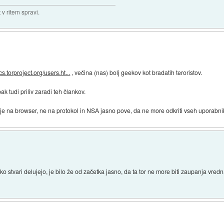
v ritem spravi.
cs.torproject.org/users.ht...
, večina (nas) bolj geekov kot bradatih teroristov.
k tudi priliv zaradi teh člankov.
je na browser, ne na protokol in NSA jasno pove, da ne more odkriti vseh uporabni
ko stvari delujejo, je bilo že od začetka jasno, da ta tor ne more biti zaupanja vred