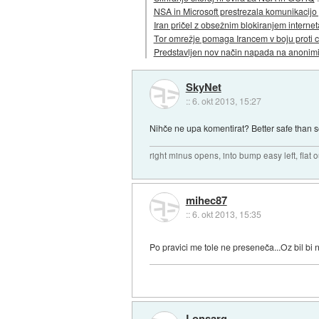
NSA in Microsoft prestrezala komunikacijo 
Iran pričel z obsežnim blokiranjem internet
Tor omrežje pomaga Irancem v boju proti 
Predstavljen nov način napada na anonimi
SkyNet
::
6. okt 2013, 15:27
Nihče ne upa komentirat? Better safe than s
right minus opens, into bump easy left, flat 
mihec87
::
6. okt 2013, 15:35
Po pravici me tole ne preseneča...Oz bil bi n
Lonsarg