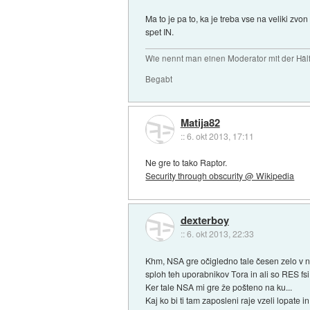
Ma to je pa to, ka je treba vse na veliki zv
spet IN.
Wie nennt man einen Moderator mit der Hälf
Begabt
Matija82
::
6. okt 2013, 17:11
Ne gre to tako Raptor.
Security through obscurity @ Wikipedia
dexterboy
::
6. okt 2013, 22:33
Khm, NSA gre očigledno tale česen zelo v no
sploh teh uporabnikov Tora in ali so RES fsi
Ker tale NSA mi gre že pošteno na ku...
Kaj ko bi ti tam zaposleni raje vzeli lopate i