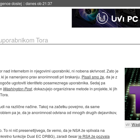
 umetne inteligence
::
danes ob 21:23
 uporabnikom Tora
or nad internetom in njegovimi uporabniki, ni nobena skrivnost. Zato je
, ki je namenjeno prav anonimnosti pri brskanju.
Pisali smo že
, da je z
mogoče ugotoviti identiteto posameznega uporabnika. Sedaj pa
in
Washington Post
, dokazujejo organizirane metode in projekte, ki jih
Tora.
di na različne načine. Takoj na začetku povejmo, da same
. Problem pa je, da je anonimnost odvisna od mnogih drugih dejavnikov,
vir:
Wash
. To ni nič presenetljivega, če vemo, da je NSA že vplivala na
konkretno funkcije Dual EC DRBG), zaradi česar
je RSA že pozvala