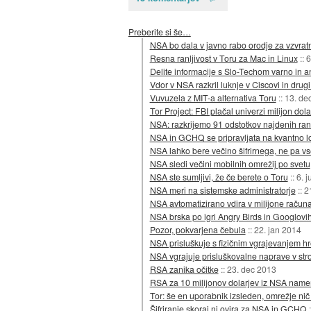
Preberite si še…
NSA bo dala v javno rabo orodje za vzvratn
Resna ranljivost v Toru za Mac in Linux
::
6
Delite informacije s Slo-Techom varno in 
Vdor v NSA razkril luknje v Ciscovi in dru
Vuvuzela z MIT-a alternativa Toru
::
13. de
Tor Project: FBI plačal univerzi milijon dola
NSA: razkrijemo 91 odstotkov najdenih ranl
NSA in GCHQ se pripravljata na kvantno lom
NSA lahko bere večino šifrirnega, ne pa v
NSA sledi večini mobilnih omrežij po svetu
NSA ste sumljivi, že če berete o Toru
::
6. j
NSA meri na sistemske administratorje
::
2
NSA avtomatizirano vdira v milijone račun
NSA brska po igri Angry Birds in Googlovi
Pozor, pokvarjena čebula
::
22. jan 2014
NSA prisluškuje s fizičnim vgrajevanjem h
NSA vgrajuje prisluškovalne naprave v st
RSA zanika očitke
::
23. dec 2013
RSA za 10 milijonov dolarjev iz NSA namer
Tor: še en uporabnik izsleden, omrežje n
Šifriranje skoraj ni ovira za NSA in GCHQ