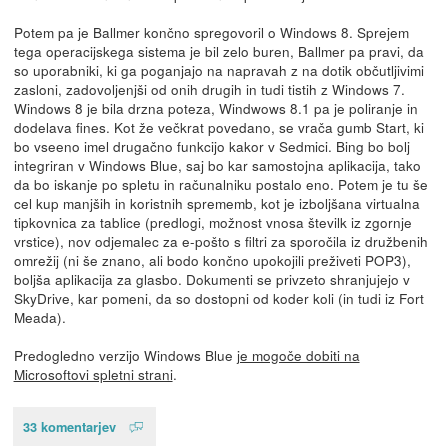
Potem pa je Ballmer končno spregovoril o Windows 8. Sprejem
tega operacijskega sistema je bil zelo buren, Ballmer pa pravi, da
so uporabniki, ki ga poganjajo na napravah z na dotik občutljivimi
zasloni, zadovoljenjši od onih drugih in tudi tistih z Windows 7.
Windows 8 je bila drzna poteza, Windwows 8.1 pa je poliranje in
dodelava fines. Kot že večkrat povedano, se vrača gumb Start, ki
bo vseeno imel drugačno funkcijo kakor v Sedmici. Bing bo bolj
integriran v Windows Blue, saj bo kar samostojna aplikacija, tako
da bo iskanje po spletu in računalniku postalo eno. Potem je tu še
cel kup manjših in koristnih sprememb, kot je izboljšana virtualna
tipkovnica za tablice (predlogi, možnost vnosa številk iz zgornje
vrstice), nov odjemalec za e-pošto s filtri za sporočila iz družbenih
omrežij (ni še znano, ali bodo končno upokojili preživeti POP3),
boljša aplikacija za glasbo. Dokumenti se privzeto shranjujejo v
SkyDrive, kar pomeni, da so dostopni od koder koli (in tudi iz Fort
Meada).
Predogledno verzijo Windows Blue
je mogoče dobiti na
Microsoftovi spletni strani
.
33 komentarjev