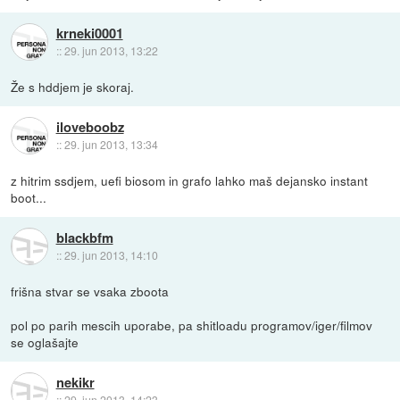
krneki0001
::
29. jun 2013, 13:22
Že s hddjem je skoraj.
iloveboobz
::
29. jun 2013, 13:34
z hitrim ssdjem, uefi biosom in grafo lahko maš dejansko instant
boot...
blackbfm
::
29. jun 2013, 14:10
frišna stvar se vsaka zboota
pol po parih mescih uporabe, pa shitloadu programov/iger/filmov
se oglašajte
nekikr
::
29. jun 2013, 14:23