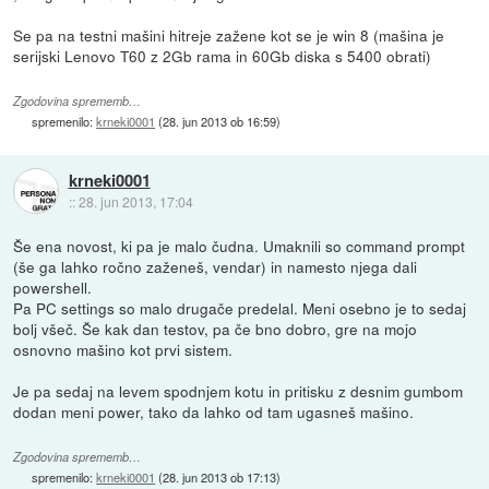
Se pa na testni mašini hitreje zažene kot se je win 8 (mašina je
serijski Lenovo T60 z 2Gb rama in 60Gb diska s 5400 obrati)
Zgodovina sprememb…
spremenilo:
krneki0001
(
28. jun 2013 ob 16:59
)
krneki0001
::
28. jun 2013, 17:04
Še ena novost, ki pa je malo čudna. Umaknili so command prompt
(še ga lahko ročno zaženeš, vendar) in namesto njega dali
powershell.
Pa PC settings so malo drugače predelal. Meni osebno je to sedaj
bolj všeč. Še kak dan testov, pa če bno dobro, gre na mojo
osnovno mašino kot prvi sistem.
Je pa sedaj na levem spodnjem kotu in pritisku z desnim gumbom
dodan meni power, tako da lahko od tam ugasneš mašino.
Zgodovina sprememb…
spremenilo:
krneki0001
(
28. jun 2013 ob 17:13
)