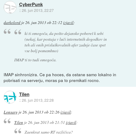
CyberPunk
::
26. jun 2013, 22:27
darkolord
je
26. jun 2013 ob 22:12
izjavil
:
ki ti omogoča, da pošto dejansko pobereš k sebi
(nekaj, kar postaja v luči internetnih dogodkov in
teh ali onih prisluškovalnih afer zadnje čase spet
vse bolj pomembno)
IMAP ti to tudi omogoča.
IMAP sinhronizira. Ce pa hoces, da ostane samo lokalno in
pobrisati na serverju, moras pa to premikati rocno.
Tilen
::
26. jun 2013, 22:28
Lonsarg
je
26. jun 2013 ob 22:26
izjavil
:
Tilen
je
26. jun 2013 ob 21:51
izjavil
:
Zaenkrat samo RT različica?