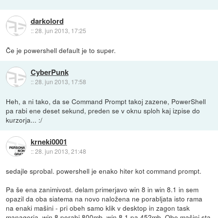
darkolord
::
28. jun 2013, 17:25
Če je powershell default je to super.
CyberPunk
::
28. jun 2013, 17:58
Heh, a ni tako, da se Command Prompt takoj zazene, PowerShell
pa rabi ene deset sekund, preden se v oknu sploh kaj izpise do
kurzorja... :/
krneki0001
::
28. jun 2013, 21:48
sedajle sprobal. powershell je enako hiter kot command prompt.
Pa še ena zanimivost. delam primerjavo win 8 in win 8.1 in sem
opazil da oba siatema na novo naložena ne porabljata isto rama
na enaki mašini - pri obeh samo klik v desktop in zagon task
managerja. win 8 porabi 800mb, win 8.1 pa 452mb. Obe mašini sta