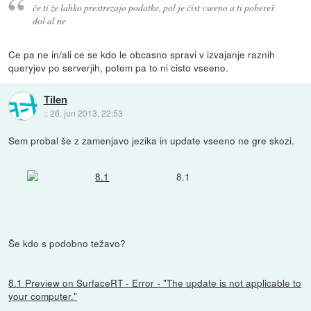
če ti že lahko prestrezajo podatke, pol je čist vseeno a ti pobereš
dol al ne
Ce pa ne in/ali ce se kdo le obcasno spravi v izvajanje raznih
queryjev po serverjih, potem pa to ni cisto vseeno.
Tilen
::
26. jun 2013, 22:53
Sem probal še z zamenjavo jezika in update vseeno ne gre skozi.
8.1
Še kdo s podobno težavo?
8.1 Preview on SurfaceRT - Error - "The update is not applicable to
your computer."