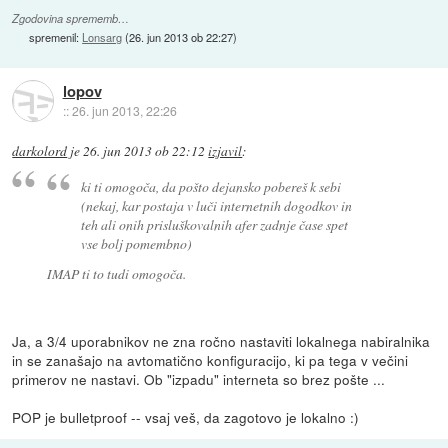
Zgodovina sprememb…
spremenil:
Lonsarg
(
26. jun 2013 ob 22:27
)
lopov
::
26. jun 2013, 22:26
darkolord
je
26. jun 2013 ob 22:12
izjavil
:
ki ti omogoča, da pošto dejansko pobereš k sebi
(nekaj, kar postaja v luči internetnih dogodkov in
teh ali onih prisluškovalnih afer zadnje čase spet
vse bolj pomembno)
IMAP ti to tudi omogoča.
Ja, a 3/4 uporabnikov ne zna ročno nastaviti lokalnega nabiralnika
in se zanašajo na avtomatično konfiguracijo, ki pa tega v večini
primerov ne nastavi. Ob "izpadu" interneta so brez pošte ...
POP je bulletproof -- vsaj veš, da zagotovo je lokalno :)