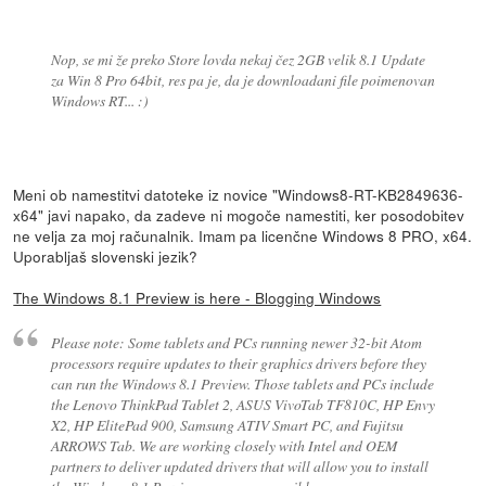
Nop, se mi že preko Store lovda nekaj čez 2GB velik 8.1 Update
za Win 8 Pro 64bit, res pa je, da je downloadani file poimenovan
Windows RT... :)
Meni ob namestitvi datoteke iz novice "Windows8-RT-KB2849636-
x64" javi napako, da zadeve ni mogoče namestiti, ker posodobitev
ne velja za moj računalnik. Imam pa licenčne Windows 8 PRO, x64.
Uporabljaš slovenski jezik?
The Windows 8.1 Preview is here - Blogging Windows
Please note: Some tablets and PCs running newer 32-bit Atom
processors require updates to their graphics drivers before they
can run the Windows 8.1 Preview. Those tablets and PCs include
the Lenovo ThinkPad Tablet 2, ASUS VivoTab TF810C, HP Envy
X2, HP ElitePad 900, Samsung ATIV Smart PC, and Fujitsu
ARROWS Tab. We are working closely with Intel and OEM
partners to deliver updated drivers that will allow you to install