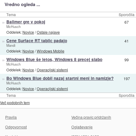
Vredno ogleda ...
Tema
Sporočila
»
Ballmer gre v pokoj
67
McHusch
Oddelek:
Novice
/
Ostale najave
»
Cene Surface RT tablic padajo
41
Mandi
Oddelek:
Novice
/
Windows Mobile
»
Windows Blue še letos, Windows 8 precej slabo
99
McHusch
Oddelek:
Novice
/
Operacijski sistemi
»
Bo Windows Blue dobil nazaj startni meni in namizje?
197
McHusch
Oddelek:
Novice
/
Operacijski sistemi
Tema
Sporočila
Več podobnih tem
Pravila
Večina pravic pridržanih
Odgovornost
Oglaševanje