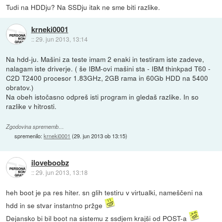
Tudi na HDDju? Na SSDju itak ne sme biti razlike.
krneki0001
::
29. jun 2013, 13:14
Na hdd-ju. Mašini za teste imam 2 enaki in testiram iste zadeve,
nalagam iste driverje. ( še IBM-ovi mašini sta - IBM thinkpad T60 -
C2D T2400 procesor 1.83GHz, 2GB rama in 60Gb HDD na 5400
obratov.)
Na obeh istočasno odpreš isti program in gledaš razlike. In so
razlike v hitrosti.
Zgodovina sprememb…
spremenilo:
krneki0001
(
29. jun 2013 ob 13:15
)
iloveboobz
::
29. jun 2013, 13:18
heh boot je pa res hiter. sn glih testiru v virtualki, nameščeni na
hdd in se stvar instantno pržge
Dejansko bi bil boot na sistemu z ssdjem krajši od POST-a