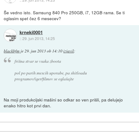
Še vedno isto. Samsung 840 Pro 250GB, i7, 12GB rama. Se ti
oglasim spet čez 6 mesecev?
krneki0001
::
29. jun 2013, 14:25
blackbfm
je
29. jun 2013 ob 14:10
izjavil
:
frišna stvar se vsaka zboota
pol po parih mescih uporabe, pa shitloadu
programov/iger/filmov se oglašajte
Na moji produkcijski mašini so odkar so ven prišli, pa delujejo
enako hitro kot prvi dan.