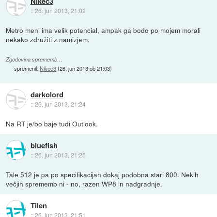
Nikec3
::
26. jun 2013, 21:02
Metro meni ima velik potencial, ampak ga bodo po mojem morali
nekako združiti z namizjem.
Zgodovina sprememb…
spremenil:
Nikec3
(
26. jun 2013 ob 21:03
)
darkolord
::
26. jun 2013, 21:24
Na RT je/bo baje tudi Outlook.
bluefish
::
26. jun 2013, 21:25
Tale 512 je pa po specifikacijah dokaj podobna stari 800. Nekih
večjih sprememb ni - no, razen WP8 in nadgradnje.
Tilen
::
26. jun 2013, 21:51