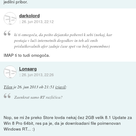
jedilni pribor.
darkolord
::
26. jun 2013, 22:12
ki ti omogoča, da pošto dejansko pobereš k sebi (nekaj, kar
postaja v luči internetnih dogodkov in teh ali onih
prisluškovalnih afer zadnje čase spet vse bolj pomembno)
IMAP ti to tudi omogoča.
Lonsarg
::
26. jun 2013, 22:26
Tilen
je
26. jun 2013 ob 21:51
izjavil
:
Zaenkrat samo RT različica?
Nop, se mi že preko Store lovda nekaj čez 2GB velik 8.1 Update za
Win 8 Pro 64bit, res pa je, da je downloadani file poimenovan
Windows RT... :)