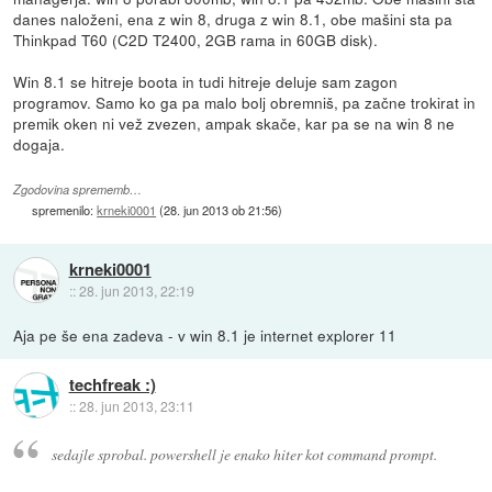
danes naloženi, ena z win 8, druga z win 8.1, obe mašini sta pa
Thinkpad T60 (C2D T2400, 2GB rama in 60GB disk).
Win 8.1 se hitreje boota in tudi hitreje deluje sam zagon
programov. Samo ko ga pa malo bolj obremniš, pa začne trokirat in
premik oken ni vež zvezen, ampak skače, kar pa se na win 8 ne
dogaja.
Zgodovina sprememb…
spremenilo:
krneki0001
(
28. jun 2013 ob 21:56
)
krneki0001
::
28. jun 2013, 22:19
Aja pe še ena zadeva - v win 8.1 je internet explorer 11
techfreak :)
::
28. jun 2013, 23:11
sedajle sprobal. powershell je enako hiter kot command prompt.