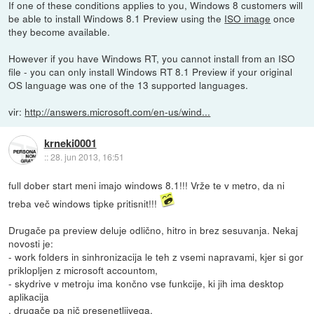
If one of these conditions applies to you, Windows 8 customers will
be able to install Windows 8.1 Preview using the
ISO image
once
they become available.
However if you have Windows RT, you cannot install from an ISO
file - you can only install Windows RT 8.1 Preview if your original
OS language was one of the 13 supported languages.
vir:
http://answers.microsoft.com/en-us/wind...
krneki0001
::
28. jun 2013, 16:51
full dober start meni imajo windows 8.1!!! Vrže te v metro, da ni
treba več windows tipke pritisnit!!!
Drugače pa preview deluje odlično, hitro in brez sesuvanja. Nekaj
novosti je:
- work folders in sinhronizacija le teh z vsemi napravami, kjer si gor
priklopljen z microsoft accountom,
- skydrive v metroju ima končno vse funkcije, ki jih ima desktop
aplikacija
, drugače pa nič presenetljivega.