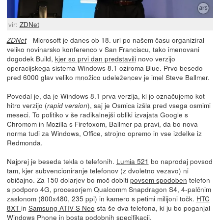
vir:
ZDNet
- Microsoft je danes ob 18. uri po našem času organiziral
ZDNet
veliko novinarsko konferenco v San Franciscu, tako imenovani
dogodek Build,
kjer so prvi dan predstavili
novo verzijo
operacijskega sistema Windows 8.1 oziroma Blue. Prvo besedo
pred 6000 glav veliko množico udeležencev je imel Steve Ballmer.
Povedal je, da je Windows 8.1 prva verzija, ki jo označujemo kot
hitro verzijo (
), saj je Osmica izšla pred vsega osmimi
rapid version
meseci. To politiko v še radikalnejši obliki izvajata Google s
Chromom in Mozilla s Firefoxom, Ballmer pa pravi, da bo nova
norma tudi za Windows, Office, strojno opremo in vse izdelke iz
Redmonda.
Najprej je beseda tekla o telefonih.
Lumia 521
bo naprodaj povsod
tam, kjer subvencioniranje telefonov (z dvoletno vezavo) ni
običajno. Za 150 dolarjev bo moč dobiti
povsem spodoben
telefon
s podporo 4G, procesorjem Qualcomm Snapdragon S4, 4-palčnim
zaslonom (800x480, 235 ppi) in kamero s petimi milijoni točk.
HTC
8XT
in
Samsung ATIV S Neo
sta še dva telefona, ki ju bo poganjal
Windows Phone in bosta podobnih specifikacij.