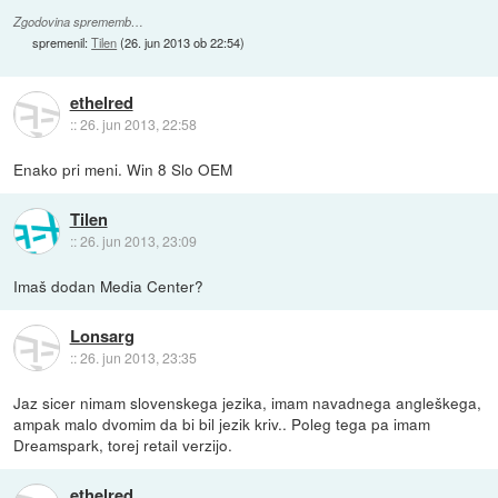
Zgodovina sprememb…
spremenil:
Tilen
(
26. jun 2013 ob 22:54
)
ethelred
::
26. jun 2013, 22:58
Enako pri meni. Win 8 Slo OEM
Tilen
::
26. jun 2013, 23:09
Imaš dodan Media Center?
Lonsarg
::
26. jun 2013, 23:35
Jaz sicer nimam slovenskega jezika, imam navadnega angleškega,
ampak malo dvomim da bi bil jezik kriv.. Poleg tega pa imam
Dreamspark, torej retail verzijo.
ethelred