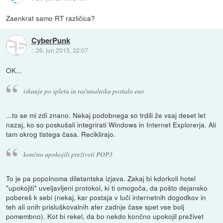
Zaenkrat samo RT različica?
CyberPunk
::
26. jun 2013, 22:07
OK...
iskanje po spletu in računalniku postalo eno
...to se mi zdi znano. Nekaj podobnega so trdili že vsaj deset let
nazaj, ko so poskušali integrirati Windows in Internet Explorerja. Ali
tam okrog tistega časa. Reciklirajo.
končno upokojili preživeti POP3
To je pa popolnoma diletantska izjava. Zakaj bi kdorkoli hotel
"upokojiti" uveljavljeni protokol, ki ti omogoča, da pošto dejansko
pobereš k sebi (nekaj, kar postaja v luči internetnih dogodkov in
teh ali onih prisluškovalnih afer zadnje čase spet vse bolj
pomembno). Kot bi rekel, da bo nekdo končno upokojil preživet