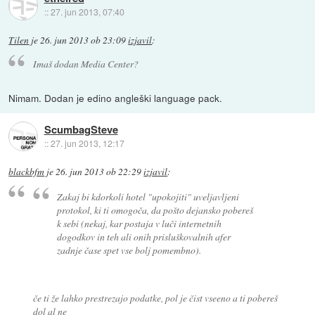
::
27. jun 2013, 07:40
Tilen
je
26. jun 2013 ob 23:09
izjavil
:
Imaš dodan Media Center?
Nimam. Dodan je edino angleški language pack.
ScumbagSteve
::
27. jun 2013, 12:17
blackbfm
je
26. jun 2013 ob 22:29
izjavil
:
Zakaj bi kdorkoli hotel "upokojiti" uveljavljeni
protokol, ki ti omogoča, da pošto dejansko pobereš
k sebi (nekaj, kar postaja v luči internetnih
dogodkov in teh ali onih prisluškovalnih afer
zadnje čase spet vse bolj pomembno).
če ti že lahko prestrezajo podatke, pol je čist vseeno a ti pobereš
dol al ne