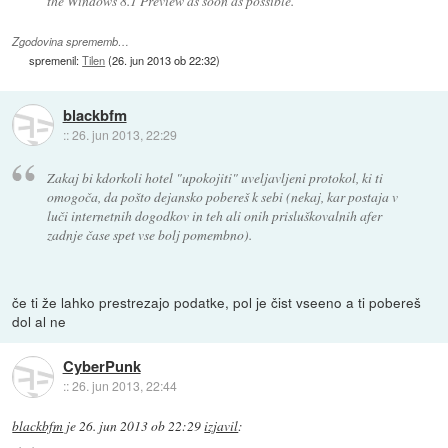
the Windows 8.1 Preview as soon as possible.
Zgodovina sprememb…
spremenil:
Tilen
(
26. jun 2013 ob 22:32
)
blackbfm
::
26. jun 2013, 22:29
Zakaj bi kdorkoli hotel "upokojiti" uveljavljeni protokol, ki ti
omogoča, da pošto dejansko pobereš k sebi (nekaj, kar postaja v
luči internetnih dogodkov in teh ali onih prisluškovalnih afer
zadnje čase spet vse bolj pomembno).
če ti že lahko prestrezajo podatke, pol je čist vseeno a ti pobereš
dol al ne
CyberPunk
::
26. jun 2013, 22:44
blackbfm
je
26. jun 2013 ob 22:29
izjavil
: