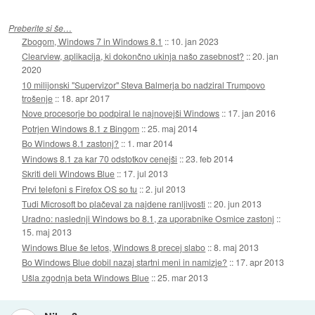
Preberite si še…
Zbogom, Windows 7 in Windows 8.1
::
10. jan 2023
Clearview, aplikacija, ki dokončno ukinja našo zasebnost?
::
20. jan
2020
10 milijonski "Supervizor" Steva Balmerja bo nadziral Trumpovo
trošenje
::
18. apr 2017
Nove procesorje bo podpiral le najnovejši Windows
::
17. jan 2016
Potrjen Windows 8.1 z Bingom
::
25. maj 2014
Bo Windows 8.1 zastonj?
::
1. mar 2014
Windows 8.1 za kar 70 odstotkov cenejši
::
23. feb 2014
Skriti deli Windows Blue
::
17. jul 2013
Prvi telefoni s Firefox OS so tu
::
2. jul 2013
Tudi Microsoft bo plačeval za najdene ranljivosti
::
20. jun 2013
Uradno: naslednji Windows bo 8.1, za uporabnike Osmice zastonj
::
15. maj 2013
Windows Blue še letos, Windows 8 precej slabo
::
8. maj 2013
Bo Windows Blue dobil nazaj startni meni in namizje?
::
17. apr 2013
Ušla zgodnja beta Windows Blue
::
25. mar 2013