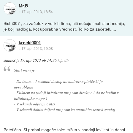
Mr.B
::
17. apr 2013, 18:54
Bistri007 , za začetek v velikih firma, niti nočejo imeti start menija,
je bolj nadloga, kot uporabna vrednost. Toliko za začetek.....
krneki0001
::
17. apr 2013, 19:08
shadeX
je
17. apr 2013 ob 14:36
izjavil
:
Start meni je :
- Da imam v 1 sekundi dostop do nadzorne plošče ki jo
uporabljam
- Kliknem na zadnji inštaliran program direktno ( da ne hodim v
inštalacijsko mapo )
- V sekundi odprem CMD
- V sekundi dobim željeni program ko uporabim search spodaj
Patetično. Si probal mogoče tole: miška v spodnji levi kot in desni