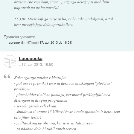
drugam (ne vem kam, sicer....), tržnega deleža pri mobilnih
napravah pa ne bo povečal.
TL,DR: Microsoft ga serje in bo, če bo tako nadaljeval, ostal
brez precejšnjega dela uporabnikov.
Zgodovina sprememb…
spremenil:
m47hingi
(
17. apr 2013 ob 16:51
)
Looooooka
::
17. apr 2013, 16:50
Kako zgornje poteka v Metroju:
- pol ure se premikaš levo in desno med iskanjem "ploščice"
programa
- placeholder ti nič ne pomaga, ker moraš preklapljati med
Metrojem in drugim programom
- seveda zasede celi ekran
- shutdown ti vzame 13 klikov (če se v redu spomnim iz bete...sem
bil njihov tester)
- multitasking ne obstaja, ker je stvar full screen
- za udobno delo bi rabil touch screen