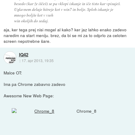
besedo (kar že iščeš) se pa vklopi iskanje in iče tisto kar vpisuješ.
Uglavnem deluje hitreje kot v win7 in bolje. Sploh iskanje je
mnogo boljše kot v vseh
win okoljih do sedaj.
aja, ker tega prej nisi mogel al kako? ker jaz lahko enako zadevo
naredim na start meniju. brez, da bi se mi za to odprlo za celoten
screen nepotrebne šare.
IQ42
::
17. apr 2013, 19:35
Malce OT:
Ima pa Chrome zabavno zadevo
Awesome New Web Page:
Chrome_8