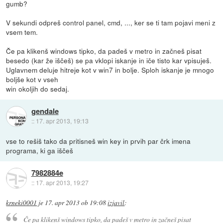
gumb?
V sekundi odpreš control panel, cmd, ..., ker se ti tam pojavi meni z
vsem tem.
Če pa klikenš windows tipko, da padeš v metro in začneš pisat
besedo (kar že iščeš) se pa vklopi iskanje in iče tisto kar vpisuješ.
Uglavnem deluje hitreje kot v win7 in bolje. Sploh iskanje je mnogo
boljše kot v vseh
win okoljih do sedaj.
gendale
::
17. apr 2013, 19:13
vse to rešiš tako da pritisneš win key in prvih par črk imena
programa, ki ga iščeš
7982884e
::
17. apr 2013, 19:27
krneki0001
je
17. apr 2013 ob 19:08
izjavil
:
Če pa klikenš windows tipko, da padeš v metro in začneš pisat