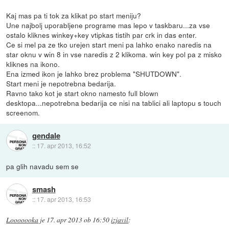
Kaj mas pa ti tok za klikat po start meniju?
Une najbolj uporabljene programe mas lepo v taskbaru...za vse
ostalo kliknes winkey+key vtipkas tistih par crk in das enter.
Ce si mel pa ze tko urejen start meni pa lahko enako naredis na
star oknu v win 8 in vse naredis z 2 klikoma. win key pol pa z misko
kliknes na ikono.
Ena izmed ikon je lahko brez problema "SHUTDOWN".
Start meni je nepotrebna bedarija.
Ravno tako kot je start okno namesto full blown
desktopa...nepotrebna bedarija ce nisi na tablici ali laptopu s touch
screenom.
gendale
::
17. apr 2013, 16:52
pa glih navadu sem se
smash
::
17. apr 2013, 16:53
Looooooka
je
17. apr 2013 ob 16:50
izjavil
: