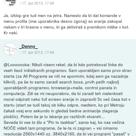
::
17. apr 2013, 17:48
Ja, izklop gre tud men na jetra. Namesto da bi dal komande v
menu profila (ime uporabnika desno zgoraj) so sranje zakopal
nekam v tri krasne v menu, ki ga aktiviraš s premikom miške v kot.
Kr neki.
_Denny_
::
17. apr 2013, 17:49
@Looooooka: Nikoli nisem rekel, da bi kdo potreboval linke do
vseh tisoč inštaliranih programov. Sam uporabljam samo prvo stran
starta (za All Programs se niti ne spomnim, kdaj sem ga nazadnje
kliknil), pa še to samo zaradi search boxa, prvih petih najbolj
uporabljanih programov, browserja+maila, control panela in
computerja. Zdi se mi neuporabno, da bi zaradi teh malenkosti
moral odpirati neko full screen sranje in zapraviti 5x več časa kot v
startu (start se tudi takoj ob kliku odpre, medtem, ko pri Metroju
čakaš vsaj eno sekundo in gledaš bedne animacije zlaganja
ploščic). Potem še je tu iskanje po različnih stvareh...
Seveda bi vse to šlo s "Pin to taskbar", samo kaj, ko nas večina
NOČE videti tam programa, če le-ta ni zagnan + vsi nimamo
resolucije 2560x1440 oz. 3840x2160, da bi vsi programi "pasali" v