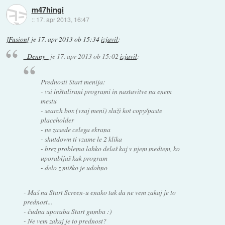
m47hingi
::
17. apr 2013, 16:47
]Fusion[
je
17. apr 2013 ob 15:34
izjavil
:
_Denny_
je
17. apr 2013 ob 15:02
izjavil
:
Prednosti Start menija:
- vsi inštalirani programi in nastavitve na enem
mestu
- search box (vsaj meni) služi kot copy/paste
placeholder
- ne zasede celega ekrana
- shutdown ti vzame le 2 klika
- brez problema lahko delaš kaj v njem medtem, ko
uporabljaš kak program
- delo z miško je udobno
- Maš na Start Screen-u enako tak da ne vem zakaj je to
prednost...
- čudna uporaba Start gumba :)
- Ne vem zakaj je to prednost?