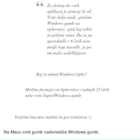
Za dostop do vseh
aplikacij je princip že od
Viste dalje enak...pritisni
Windows gumb na
tipkovnici, vpiši kaj rabiš
in pritisni enter. Da se pa
uporabniki v 6 letih niso
mogli tega navadit, je pa
tut malo zaskrbljujoče.
Kaj če nimaš Windows tipke?
Mislim, da majo vse tipkovnice v zadnjih 15 letih
neke vrste Super/Windows gumb
Verjetno ima mac mašino in gor windowse :)
Na Macu cmd gumb nadomešča Windows gumb.