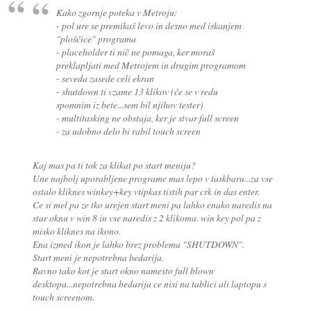
Kako zgornje poteka v Metroju:
- pol ure se premikaš levo in desno med iskanjem
"ploščice" programa
- placeholder ti nič ne pomaga, ker moraš
preklapljati med Metrojem in drugim programom
- seveda zasede celi ekran
- shutdown ti vzame 13 klikov (če se v redu
spomnim iz bete...sem bil njihov tester)
- multitasking ne obstaja, ker je stvar full screen
- za udobno delo bi rabil touch screen
Kaj mas pa ti tok za klikat po start meniju?
Une najbolj uporabljene programe mas lepo v taskbaru...za vse
ostalo kliknes winkey+key vtipkas tistih par crk in das enter.
Ce si mel pa ze tko urejen start meni pa lahko enako naredis na
star oknu v win 8 in vse naredis z 2 klikoma. win key pol pa z
misko kliknes na ikono.
Ena izmed ikon je lahko brez problema "SHUTDOWN".
Start meni je nepotrebna bedarija.
Ravno tako kot je start okno namesto full blown
desktopa...nepotrebna bedarija ce nisi na tablici ali laptopu s
touch screenom.