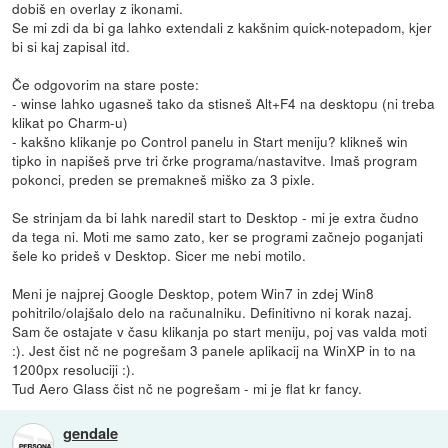
dobiš en overlay z ikonami.
Se mi zdi da bi ga lahko extendali z kakšnim quick-notepadom, kjer
bi si kaj zapisal itd.
Če odgovorim na stare poste:
- winse lahko ugasneš tako da stisneš Alt+F4 na desktopu (ni treba
klikat po Charm-u)
- kakšno klikanje po Control panelu in Start meniju? klikneš win
tipko in napišeš prve tri črke programa/nastavitve. Imaš program
pokonci, preden se premakneš miško za 3 pixle.
Se strinjam da bi lahk naredil start to Desktop - mi je extra čudno
da tega ni. Moti me samo zato, ker se programi začnejo poganjati
šele ko prideš v Desktop. Sicer me nebi motilo.
Meni je najprej Google Desktop, potem Win7 in zdej Win8
pohitrilo/olajšalo delo na računalniku. Definitivno ni korak nazaj.
Sam če ostajate v času klikanja po start meniju, poj vas valda moti
:). Jest čist nč ne pogrešam 3 panele aplikacij na WinXP in to na
1200px resoluciji :).
Tud Aero Glass čist nč ne pogrešam - mi je flat kr fancy.
gendale