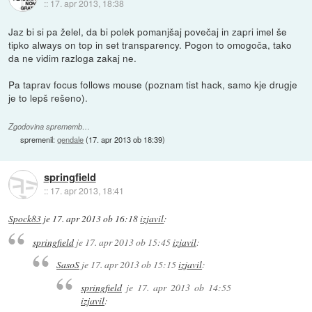
::
17. apr 2013, 18:38
Jaz bi si pa želel, da bi polek pomanjšaj povečaj in zapri imel še
tipko always on top in set transparency. Pogon to omogoča, tako
da ne vidim razloga zakaj ne.
Pa taprav focus follows mouse (poznam tist hack, samo kje drugje
je to lepš rešeno).
Zgodovina sprememb…
spremenil:
gendale
(
17. apr 2013 ob 18:39
)
springfield
::
17. apr 2013, 18:41
Spock83
je
17. apr 2013 ob 16:18
izjavil
:
springfield
je
17. apr 2013 ob 15:45
izjavil
:
SasoS
je
17. apr 2013 ob 15:15
izjavil
:
springfield
je
17. apr 2013 ob 14:55
izjavil
: