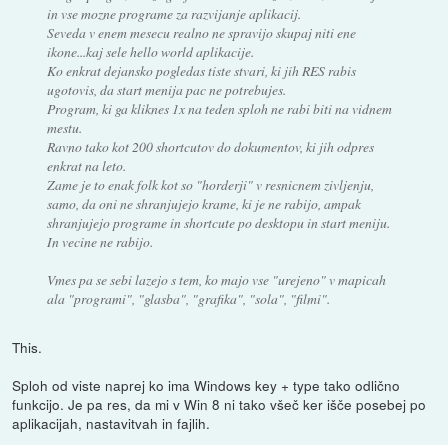
in vse mozne programe za razvijanje aplikacij.
Seveda v enem mesecu realno ne spravijo skupaj niti ene
ikone...kaj sele hello world aplikacije.
Ko enkrat dejansko pogledas tiste stvari, ki jih RES rabis
ugotovis, da start menija pac ne potrebujes.
Program, ki ga kliknes 1x na teden sploh ne rabi biti na vidnem
mestu.
Ravno tako kot 200 shortcutov do dokumentov, ki jih odpres
enkrat na leto.
Zame je to enak folk kot so "horderji" v resnicnem zivljenju,
samo, da oni ne shranjujejo krame, ki je ne rabijo, ampak
shranjujejo programe in shortcute po desktopu in start meniju.
In vecine ne rabijo.
Vmes pa se sebi lazejo s tem, ko majo vse "urejeno" v mapicah
ala "programi", "glasba", "grafika", "sola", "filmi".
This.
Sploh od viste naprej ko ima Windows key + type tako odlično
funkcijo. Je pa res, da mi v Win 8 ni tako všeč ker išče posebej po
aplikacijah, nastavitvah in fajlih.