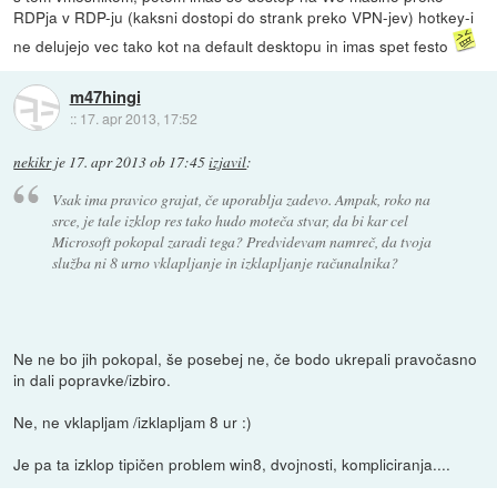
RDPja v RDP-ju (kaksni dostopi do strank preko VPN-jev) hotkey-i
ne delujejo vec tako kot na default desktopu in imas spet festo
m47hingi
::
17. apr 2013, 17:52
nekikr
je
17. apr 2013 ob 17:45
izjavil
:
Vsak ima pravico grajat, če uporablja zadevo. Ampak, roko na
srce, je tale izklop res tako hudo moteča stvar, da bi kar cel
Microsoft pokopal zaradi tega? Predvidevam namreč, da tvoja
služba ni 8 urno vklapljanje in izklapljanje računalnika?
Ne ne bo jih pokopal, še posebej ne, če bodo ukrepali pravočasno
in dali popravke/izbiro.
Ne, ne vklapljam /izklapljam 8 ur :)
Je pa ta izklop tipičen problem win8, dvojnosti, kompliciranja....