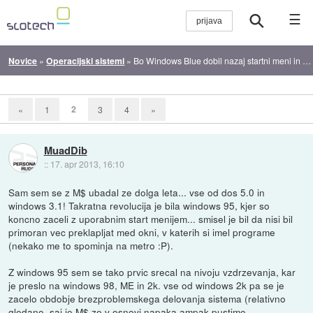
☰
Novice
»
Operacijski sistemi
»
Bo Windows Blue dobil nazaj startni meni in namizje?
2
«
1
3
4
»
MuadDib
::
17. apr 2013, 16:10
Sam sem se z M$ ubadal ze dolga leta... vse od dos 5.0 in
windows 3.1! Takratna revolucija je bila windows 95, kjer so
koncno zaceli z uporabnim start menijem... smisel je bil da nisi bil
primoran vec preklapljat med okni, v katerih si imel programe
(nekako me to spominja na metro :P).
Z windows 95 sem se tako prvic srecal na nivoju vzdrzevanja, kar
je preslo na windows 98, ME in 2k. vse od windows 2k pa se je
zacelo obdobje brezproblemskega delovanja sistema (relativno
gledano, saj je M$ ze v osnovi napaka ampak pustimo