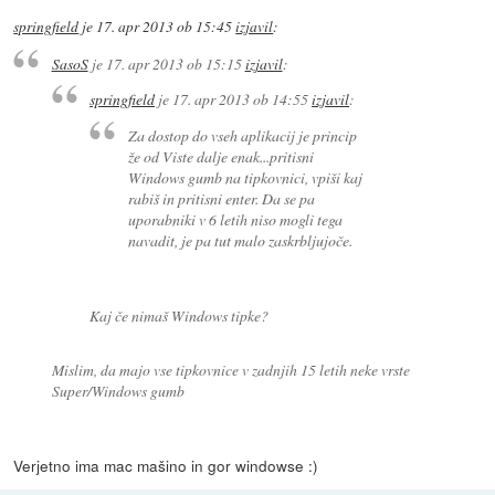
springfield
je
17. apr 2013 ob 15:45
izjavil
:
SasoS
je
17. apr 2013 ob 15:15
izjavil
:
springfield
je
17. apr 2013 ob 14:55
izjavil
:
Za dostop do vseh aplikacij je princip
že od Viste dalje enak...pritisni
Windows gumb na tipkovnici, vpiši kaj
rabiš in pritisni enter. Da se pa
uporabniki v 6 letih niso mogli tega
navadit, je pa tut malo zaskrbljujoče.
Kaj če nimaš Windows tipke?
Mislim, da majo vse tipkovnice v zadnjih 15 letih neke vrste
Super/Windows gumb
Verjetno ima mac mašino in gor windowse :)