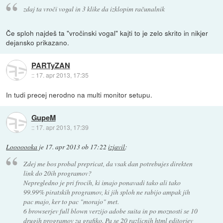
zdaj ta vroči vogal in 3 klike da izklopim računalnik
Če sploh najdeš ta "vročinski vogal" kajti to je zelo skrito in nikjer
dejansko prikazano.
PARTyZAN
::
17. apr 2013, 17:35
In tudi precej nerodno na multi monitor setupu.
GupeM
::
17. apr 2013, 17:39
Looooooka
je
17. apr 2013 ob 17:22
izjavil
:
Zdej me bos probal prepricat, da vsak dan potrebujes direkten
link do 20ih programov?
Nepregledno je pri frocih, ki imajo ponavadi tako ali tako
99.99% piratskih programov, ki jih sploh ne rabijo ampak jih
pac majo, ker to pac "morajo" met.
6 browserjev full blown verzijo adobe suita in po moznosti se 10
drugih programov za grafiko. Pa se 20 razlicnih html editorjev