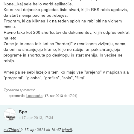
ikone...kaj sele hello world aplikacije.
Ko enkrat dejansko pogledas tiste stvari, ki jih RES rabis ugotovis,
da start menija pac ne potrebujes.
Program, ki ga kliknes 1x na teden sploh ne rabi biti na vidnem
mestu.
Ravno tako kot 200 shortcutov do dokumentov, ki jih odpres enkrat
na leto.
Zame je to enak folk kot so "horderji" v resnicnem zivljenju, samo,
da oni ne shranjujejo krame, ki je ne rabijo, ampak shranjujejo
programe in shortcute po desktopu in start meniju. In vecine ne
rabijo.
Vmes pa se sebi lazejo s tem, ko majo vse "urejeno" v mapicah ala
"programi", "glasba", "grafika", "sola", "filmi".
Zgodovina sprememb…
spremenilo:
Looooooka
(
17. apr 2013 ob 17:24
)
Spc
::
17. apr 2013, 17:34
m47hingi
je
17. apr 2013 ob 16:47
izjavil
: