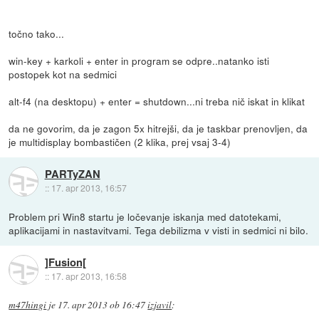
točno tako...
win-key + karkoli + enter in program se odpre..natanko isti
postopek kot na sedmici
alt-f4 (na desktopu) + enter = shutdown...ni treba nič iskat in klikat
da ne govorim, da je zagon 5x hitrejši, da je taskbar prenovljen, da
je multidisplay bombastičen (2 klika, prej vsaj 3-4)
PARTyZAN
::
17. apr 2013, 16:57
Problem pri Win8 startu je ločevanje iskanja med datotekami,
aplikacijami in nastavitvami. Tega debilizma v visti in sedmici ni bilo.
]Fusion[
::
17. apr 2013, 16:58
m47hingi
je
17. apr 2013 ob 16:47
izjavil
: