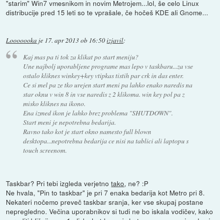
"starim" Win7 vmesnikom in novim Metrojem...lol, še celo Linux
distribucije pred 15 leti so te vprašale, če hočeš KDE ali Gnome...
Looooooka
je
17. apr 2013 ob 16:50
izjavil
:
Kaj mas pa ti tok za klikat po start meniju?
Une najbolj uporabljene programe mas lepo v taskbaru...za vse
ostalo kliknes winkey+key vtipkas tistih par crk in das enter.
Ce si mel pa ze tko urejen start meni pa lahko enako naredis na
star oknu v win 8 in vse naredis z 2 klikoma. win key pol pa z
misko kliknes na ikono.
Ena izmed ikon je lahko brez problema "SHUTDOWN".
Start meni je nepotrebna bedarija.
Ravno tako kot je start okno namesto full blown
desktopa...nepotrebna bedarija ce nisi na tablici ali laptopu s
touch screenom.
Taskbar? Pri tebi izgleda verjetno
tako
, ne? :P
Ne hvala, "Pin to taskbar" je pri 7 enaka bedarija kot Metro pri 8.
Nekateri nočemo preveč taskbar sranja, ker vse skupaj postane
nepregledno. Večina uporabnikov si tudi ne bo iskala vodičev, kako