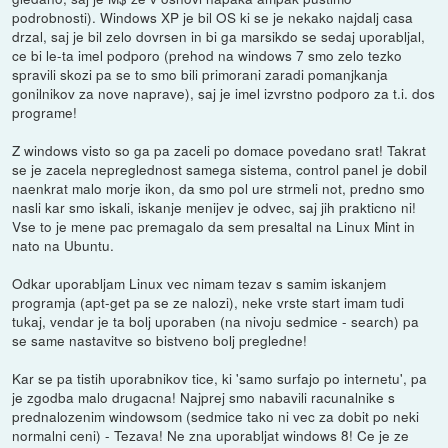
podrobnosti). Windows XP je bil OS ki se je nekako najdalj casa
drzal, saj je bil zelo dovrsen in bi ga marsikdo se sedaj uporabljal,
ce bi le-ta imel podporo (prehod na windows 7 smo zelo tezko
spravili skozi pa se to smo bili primorani zaradi pomanjkanja
gonilnikov za nove naprave), saj je imel izvrstno podporo za t.i. dos
programe!
Z windows visto so ga pa zaceli po domace povedano srat! Takrat
se je zacela nepreglednost samega sistema, control panel je dobil
naenkrat malo morje ikon, da smo pol ure strmeli not, predno smo
nasli kar smo iskali, iskanje menijev je odvec, saj jih prakticno ni!
Vse to je mene pac premagalo da sem presaltal na Linux Mint in
nato na Ubuntu.
Odkar uporabljam Linux vec nimam tezav s samim iskanjem
programja (apt-get pa se ze nalozi), neke vrste start imam tudi
tukaj, vendar je ta bolj uporaben (na nivoju sedmice - search) pa
se same nastavitve so bistveno bolj pregledne!
Kar se pa tistih uporabnikov tice, ki 'samo surfajo po internetu', pa
je zgodba malo drugacna! Najprej smo nabavili racunalnike s
prednalozenim windowsom (sedmice tako ni vec za dobit po neki
normalni ceni) - Tezava! Ne zna uporabljat windows 8! Ce je ze