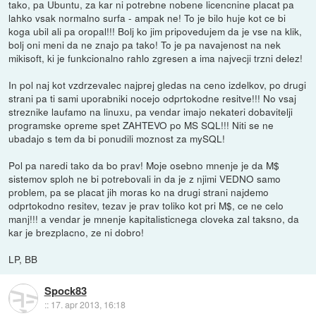
tako, pa Ubuntu, za kar ni potrebne nobene licencnine placat pa
lahko vsak normalno surfa - ampak ne! To je bilo huje kot ce bi
koga ubil ali pa oropal!!! Bolj ko jim pripovedujem da je vse na klik,
bolj oni meni da ne znajo pa tako! To je pa navajenost na nek
mikisoft, ki je funkcionalno rahlo zgresen a ima najvecji trzni delez!
In pol naj kot vzdrzevalec najprej gledas na ceno izdelkov, po drugi
strani pa ti sami uporabniki nocejo odprtokodne resitve!!! No vsaj
streznike laufamo na linuxu, pa vendar imajo nekateri dobavitelji
programske opreme spet ZAHTEVO po MS SQL!!! Niti se ne
ubadajo s tem da bi ponudili moznost za mySQL!
Pol pa naredi tako da bo prav! Moje osebno mnenje je da M$
sistemov sploh ne bi potrebovali in da je z njimi VEDNO samo
problem, pa se placat jih moras ko na drugi strani najdemo
odprtokodno resitev, tezav je prav toliko kot pri M$, ce ne celo
manj!!! a vendar je mnenje kapitalisticnega cloveka zal taksno, da
kar je brezplacno, ze ni dobro!
LP, BB
Spock83
::
17. apr 2013, 16:18