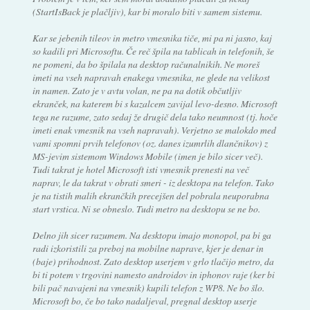
(StartIsBack je plačljiv), kar bi moralo biti v samem sistemu.
Kar se jebenih tileov in metro vmesnika tiče, mi pa ni jasno, kaj
so kadili pri Microsoftu. Če reč špila na tablicah in telefonih, še
ne pomeni, da bo špilala na desktop računalnikih. Ne moreš
imeti na vseh napravah enakega vmesnika, ne glede na velikost
in namen. Zato je v avtu volan, ne pa na dotik občutljiv
ekranček, na katerem bi s kazalcem zavijal levo-desno. Microsoft
tega ne razume, zato sedaj že drugič dela tako neumnost (tj. hoče
imeti enak vmesnik na vseh napravah). Verjetno se malokdo med
vami spomni prvih telefonov (oz. danes izumrlih dlančnikov) z
MS-jevim sistemom Windows Mobile (imen je bilo sicer več).
Tudi takrat je hotel Microsoft isti vmesnik prenesti na več
naprav, le da takrat v obrati smeri - iz desktopa na telefon. Tako
je na tistih malih ekrančkih precejšen del pobrala neuporabna
start vrstica. Ni se obneslo. Tudi metro na desktopu se ne bo.
Delno jih sicer razumem. Na desktopu imajo monopol, pa bi ga
radi izkoristili za preboj na mobilne naprave, kjer je denar in
(baje) prihodnost. Zato desktop userjem v grlo tlačijo metro, da
bi ti potem v trgovini namesto androidov in iphonov raje (ker bi
bili pač navajeni na vmesnik) kupili telefon z WP8. Ne bo šlo.
Microsoft bo, če bo tako nadaljeval, pregnal desktop userje