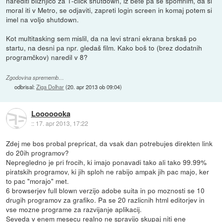
narediti bližnjico za 1-click shutdown, iz bete pa se spomnim, da si
moral iti v Metro, se odjaviti, zapreti login screen in komaj potem si
imel na voljo shutdown.
Kot multitasking sem mislil, da na levi strani ekrana brskaš po
startu, na desni pa npr. gledaš film. Kako boš to (brez dodatnih
programčkov) naredil v 8?
Zgodovina sprememb…
odbrisal:
Ziga Dolhar
(
20. apr 2013 ob 09:04
)
Looooooka
::
17. apr 2013, 17:22
Zdej me bos probal prepricat, da vsak dan potrebujes direkten link
do 20ih programov?
Nepregledno je pri frocih, ki imajo ponavadi tako ali tako 99.99%
piratskih programov, ki jih sploh ne rabijo ampak jih pac majo, ker
to pac "morajo" met.
6 browserjev full blown verzijo adobe suita in po moznosti se 10
drugih programov za grafiko. Pa se 20 razlicnih html editorjev in
vse mozne programe za razvijanje aplikacij.
Seveda v enem mesecu realno ne spravijo skupaj niti ene