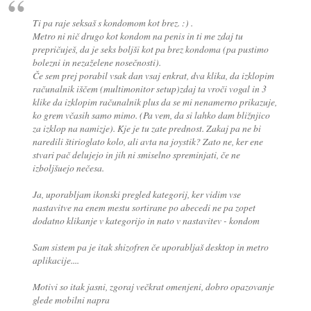
Ti pa raje seksaš s kondomom kot brez. :) .
Metro ni nič drugo kot kondom na penis in ti me zdaj tu
prepričuješ, da je seks boljši kot pa brez kondoma (pa pustimo
bolezni in nezaželene nosečnosti).
Če sem prej porabil vsak dan vsaj enkrat, dva klika, da izklopim
računalnik iščem (multimonitor setup)zdaj ta vroči vogal in 3
klike da izklopim računalnik plus da se mi nenamerno prikazuje,
ko grem včasih samo mimo. (Pa vem, da si lahko dam bližnjico
za izklop na namizje). Kje je tu zate prednost. Zakaj pa ne bi
naredili štirioglato kolo, ali avta na joystik? Zato ne, ker ene
stvari pač delujejo in jih ni smiselno spreminjati, če ne
izboljšuejo nečesa.
Ja, uporabljam ikonski pregled kategorij, ker vidim vse
nastavitve na enem mestu sortirane po abecedi ne pa zopet
dodatno klikanje v kategorijo in nato v nastavitev - kondom
Sam sistem pa je itak shizofren če uporabljaš desktop in metro
aplikacije....
Motivi so itak jasni, zgoraj večkrat omenjeni, dobro opazovanje
glede mobilni napra