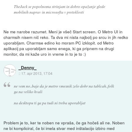
TheJack se popolnoma strinjam in dobro opažanje glede
mobilnih naprav in microsofta v preteklosti
Ne me narobe razumet. Meni je všeč Start screen. O Metro UI in
charmsih nisem nič reko. Ta dva mi nista najbolj po srcu in jih redko
uporabljam. Charmse edino ko moram PC izklopit. od Metro
aplikacij pa uporabljam samo enega, ki ga pripnem na drugi
monitor, da mi kaže uro in vreme in to je to :)
_Denny_
::
17. apr 2013, 17:04
ne vem no..baje da je metro vmesnik zelo dobr na tablcah..folk
ga na veliko hvali
na desktopu ti ga pa tudi ni treba uporabljat
Problem je to, ker te noben ne vpraša, če ga hočeš ali ne. Noben
ne bi kompliciral, če bi imela stvar med inštalacijo izbiro med