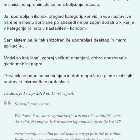
ni smiselno spreminjati, če ne izboljšuejo nečesa.
Ja, uporabljam ikonski pregled kategorij, ker vidim vse nastavitve
na enem mestu sortirane po abecedi ne pa zopet dodatno klikanje
v kategorijo in nato v nastavitev - kondom
Sam sistem pa je itak shizofren če uporabljaš desktop in metro
aplikacije....
Motivi so itak jasni, zgoraj večkrat omenjeni, dobro opazovanje
glede mobilni napra
TheJack se popolnoma strinjam in dobro opažanje glede mobilnih
naprav in microsofta v preteklosti
TheJack
je
17. apr 2013 ob 15:46
izjavil
:
Še mojih par centov....
Windowsi 8 so, kar se optimizacije sistema tiče, najboljši winsi
do sedaj. Na mojem že kar starem laptopu delajo bolje kot W7.
metro menija ne vidim po več tednov, saj ga prav nič ne rabim.
Problem je v tem, ker sem moral dodatno plačati za nekaj