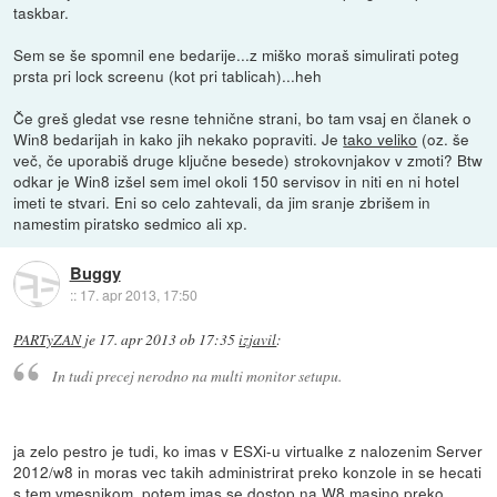
taskbar.
Sem se še spomnil ene bedarije...z miško moraš simulirati poteg
prsta pri lock screenu (kot pri tablicah)...heh
Če greš gledat vse resne tehnične strani, bo tam vsaj en članek o
Win8 bedarijah in kako jih nekako popraviti. Je
tako veliko
(oz. še
več, če uporabiš druge ključne besede) strokovnjakov v zmoti? Btw
odkar je Win8 izšel sem imel okoli 150 servisov in niti en ni hotel
imeti te stvari. Eni so celo zahtevali, da jim sranje zbrišem in
namestim piratsko sedmico ali xp.
Buggy
::
17. apr 2013, 17:50
PARTyZAN
je
17. apr 2013 ob 17:35
izjavil
:
In tudi precej nerodno na multi monitor setupu.
ja zelo pestro je tudi, ko imas v ESXi-u virtualke z nalozenim Server
2012/w8 in moras vec takih administrirat preko konzole in se hecati
s tem vmesnikom, potem imas se dostop na W8 masino preko