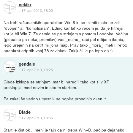
nekikr
::
17. apr 2013, 18:00
Na treh računalnikih uporabljam Win 8 in se mi niti malo ne zdi
"dvojen" ali "kompliciran". Edino kar lahko rečem je, da je hitrejši
kot je bil Win 7. Za ostalo se pa strinjam s postom Looooke. Večina
(globalno pa nekaj promilov) vas _nujno_ rabi pol milijona ikonic,
lepo urejenih na četrt milijona map. Prav tako _mora_ imeti Firefox
naenkrat odprtih vsaj 78 zavihkov. Zaključil je pa lepo on :)
gendale
::
17. apr 2013, 18:26
Glede izklopa se strinjam, mar bi naredili tako kot si v XP
preklapljal med novim in starim startom.
Pa zakaj še vedno umesnik ne popira prosojnih oken :/
Blade
::
17. apr 2013, 18:35
Start je čist ok .. meni je fajn da ni treba Win+D, pač pa dejansko