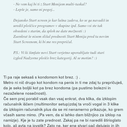
- Ne vem kaj bi ti z Start Menijem multi-taskal?
- Lepše je, samo ni pogoj...
Dejansko Start screen je kar lušna zadeva, ko se ga navadiš in
urediš ploščice programov v skupine ipd. Samo vsi ste tak
obsedeni s starim, da sploh ne date možnosti :)
Zaenkrat še nisem slišal prednosti Start Menija pred ta novim
Start Screenom, ki bi me res prepričal.
P.S.: Vi ki šimfate novi Start verjetno uporabljate tudi stari
izgled Nadzorne plošče brez kategorij. Al se motim? :)
Ti pa raje seksaš s kondomom kot brez. :) .
Metro ni nič drugo kot kondom na penis in ti me zdaj tu prepričuješ,
da je seks boljši kot pa brez kondoma (pa pustimo bolezni in
nezaželene nosečnosti).
Če sem prej porabil vsak dan vsaj enkrat, dva klika, da izklopim
računalnik iščem (multimonitor setup)zdaj ta vroči vogal in 3 klike
da izklopim računalnik plus da se mi nenamerno prikazuje, ko grem
včasih samo mimo. (Pa vem, da si lahko dam bližnjico za izklop na
namizje). Kje je tu zate prednost. Zakaj pa ne bi naredili štirioglato
kolo, ali avta na joystik? Zato ne, ker ene stvari pač delujejo in jih