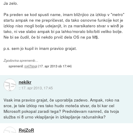
Ja zelo.
Pa preden se kod spusti name, imam bližnjico za izklop v "metro"
startu ampak ne me prepričevat, da tako osnovne funkcije kot je
izklop niso mogli bolje udejanjit, in za marsikatero stvar v win8 je
tako, ni vse slabo ampak bi pa lahko/moralo bilo/biti veliko bolje.
Ne bi se čudil, če bi nekdo prvič dela OS ne pa M$.
p.s. sem jo kupil in imam pravico grajat.
Zgodovina sprememb…
spremenil:
m47hingi
(
17. apr 2013 ob 17:44
)
nekikr
::
17. apr 2013, 17:45
Vsak ima pravico grajat, če uporablja zadevo. Ampak, roko na
srce, je tale izklop res tako hudo moteča stvar, da bi kar cel
Microsoft pokopal zaradi tega? Predvidevam namreč, da tvoja
služba ni 8 urno vklapljanje in izklapljanje računalnika?
RejZoR