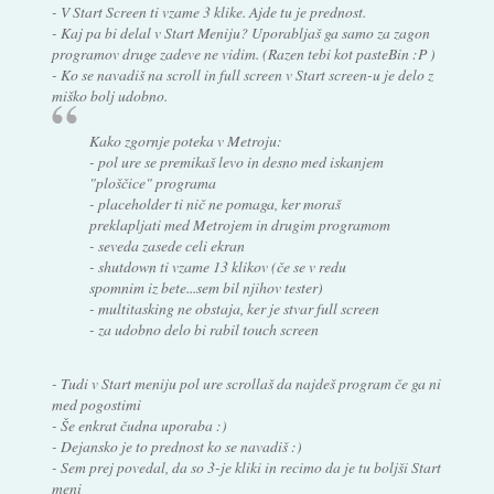
- V Start Screen ti vzame 3 klike. Ajde tu je prednost.
- Kaj pa bi delal v Start Meniju? Uporabljaš ga samo za zagon
programov druge zadeve ne vidim. (Razen tebi kot pasteBin :P )
- Ko se navadiš na scroll in full screen v Start screen-u je delo z
miško bolj udobno.
Kako zgornje poteka v Metroju:
- pol ure se premikaš levo in desno med iskanjem
"ploščice" programa
- placeholder ti nič ne pomaga, ker moraš
preklapljati med Metrojem in drugim programom
- seveda zasede celi ekran
- shutdown ti vzame 13 klikov (če se v redu
spomnim iz bete...sem bil njihov tester)
- multitasking ne obstaja, ker je stvar full screen
- za udobno delo bi rabil touch screen
- Tudi v Start meniju pol ure scrollaš da najdeš program če ga ni
med pogostimi
- Še enkrat čudna uporaba :)
- Dejansko je to prednost ko se navadiš :)
- Sem prej povedal, da so 3-je kliki in recimo da je tu boljši Start
meni