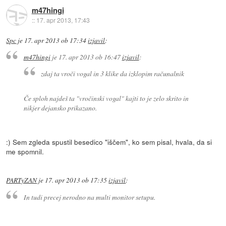
m47hingi
::
17. apr 2013, 17:43
Spc
je
17. apr 2013 ob 17:34
izjavil
:
m47hingi
je
17. apr 2013 ob 16:47
izjavil
:
zdaj ta vroči vogal in 3 klike da izklopim računalnik
Če sploh najdeš ta "vročinski vogal" kajti to je zelo skrito in
nikjer dejansko prikazano.
:) Sem zgleda spustil besedico "iščem", ko sem pisal, hvala, da si
me spomnil.
PARTyZAN
je
17. apr 2013 ob 17:35
izjavil
:
In tudi precej nerodno na multi monitor setupu.